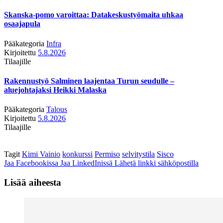
Skanska-pomo varoittaa: Datakeskustyömaita uhkaa
osaajapula
Pääkategoria
Infra
Kirjoitettu
5.8.2026
Tilaajille
Rakennustyö Salminen laajentaa Turun seudulle –
aluejohtajaksi Heikki Malaska
Pääkategoria
Talous
Kirjoitettu
5.8.2026
Tilaajille
Tagit
Kimi Vainio
konkurssi
Permiso
selvitystila
Sisco
Jaa Facebookissa
Jaa LinkedInissä
Lähetä linkki sähköpostilla
Lisää aiheesta