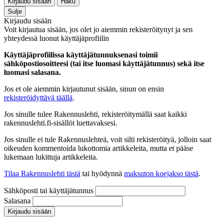
Kirjaudu sisään
Haku
Sulje
Kirjaudu sisään
Voit kirjautua sisään, jos olet jo aiemmin rekisteröitynyt ja sen
yhteydessä luonut käyttäjäprofiilin
Käyttäjäprofiilissa käyttäjätunnuksenasi toimii
sähköpostiosoitteesi (tai itse luomasi käyttäjätunnus) sekä itse
luomasi salasana.
Jos et ole aiemmin kirjautunut sisään, sinun on ensin
rekisteröidyttävä täällä
.
Jos sinulle tulee Rakennuslehti, rekisteröitymällä saat kaikki
rakennuslehti.fi-sisällöt luettavaksesi.
Jos sinulle ei tule Rakennuslehteä, voit silti rekisteröityä, jolloin saat
oikeuden kommentoida lukottomia artikkeleita, mutta et pääse
lukemaan lukittuja artikkeleita.
Tilaa Rakennuslehti tästä
tai hyödynnä
maksuton koejakso tästä
.
Sähköposti tai käyttäjätunnus
Salasana
Kirjaudu sisään