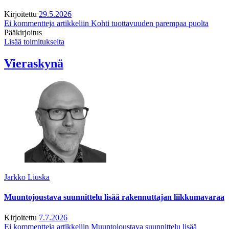
Kirjoitettu
29.5.2026
Ei kommentteja
artikkeliin Kohti tuottavuuden parempaa puolta
Pääkirjoitus
Lisää toimitukselta
Vieraskynä
Jarkko Liuska
Muuntojoustava suunnittelu lisää rakennuttajan liikkumavaraa
Kirjoitettu
7.7.2026
Ei kommentteja
artikkeliin Muuntojoustava suunnittelu lisää