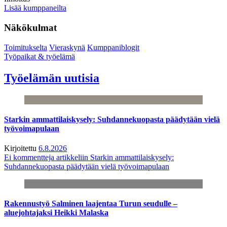
Lisää kumppaneilta
Näkökulmat
Toimitukselta
Vieraskynä
Kumppaniblogit
Työpaikat & työelämä
Työelämän uutisia
Starkin ammattilaiskysely: Suhdannekuopasta päädytään vielä
työvoimapulaan
Kirjoitettu
6.8.2026
Ei kommentteja
artikkeliin Starkin ammattilaiskysely:
Suhdannekuopasta päädytään vielä työvoimapulaan
Rakennustyö Salminen laajentaa Turun seudulle –
aluejohtajaksi Heikki Malaska