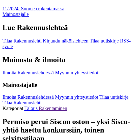
11/2024: Suomea rakentamassa
Mainostajalle
Lue Rakennuslehteä
Tilaa Rakennuslehti
Kirjaudu näköislehteen
Tilaa uutiskirje
RSS-
syöte
Mainosta & ilmoita
Ilmoita Rakennuslehdessä
Myynnin yhteystiedot
Mainostajalle
Ilmoita Rakennuslehdessä
Myynnin yhteystiedot
Tilaa uutiskirje
Tilaa Rakennuslehti
Kategoriat
Talous
Rakentaminen
Permiso perui Siscon oston – yksi Sisco-
yhtiö haettu konkurssiin, toinen
selvitystilaan