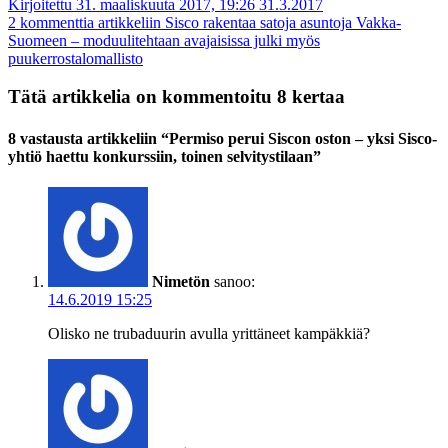
Kirjoitettu 31. maaliskuuta 2017, 19:26
31.3.2017
2 kommenttia
artikkeliin Sisco rakentaa satoja asuntoja Vakka-
Suomeen – moduulitehtaan avajaisissa julki myös
puukerrostalomallisto
Tätä artikkelia on kommentoitu 8 kertaa
8 vastausta artikkeliin “Permiso perui Siscon oston – yksi Sisco-
yhtiö haettu konkurssiin, toinen selvitystilaan”
Nimetön
sanoo:
14.6.2019 15:25
Olisko ne trubaduurin avulla yrittäneet kampäkkiä?