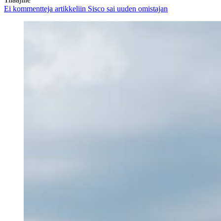
Ei kommentteja
artikkeliin Sisco sai uuden omistajan