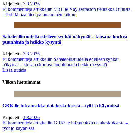
Kirjoitettu
7.8.2026
Ei kommentteja
artikkeliin VRJ:lle Väyläviraston tieurakka Oulusta
– Poikkimaantien parantaminen jatkuu
Sahateollisuudella edelleen synkät näkymät – kiusana korkea
puunhinta ja heikko kysyntä
Kirjoitettu
7.8.2026
Ei kommentteja
artikkeliin Sahateollisuudella edelleen synkät
näkymät – kiusana korkea puunhinta ja heikko kysyntä
Lisää uutisia
Viikon luetuimmat
GRK:lle infraurakka datakeskuksesta – työt jo käynnissä
Kirjoitettu
3.8.2026
Ei kommentteja
artikkeliin GRK:lle infraurakka datakeskuksesta –
työt jo käynnissä