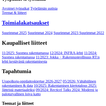
Avoimet työpaikat
Työelämän uutisia
Teemat & liitteet
Toimialakatsaukset
Suurimmat 2025
Suurimmat 2024
Suurimmat 2023
Suurimmat 2022
Kaupalliset liitteet
11/2025: Suomea rakentamassa
12/2024: INFRA-lehti
11/2024:
Suomea rakentamassa
11/2023: Jokka − Rakennusteollisuus RT:n
lehti kestävästä rakentamisesta
Tapahtumia
Urapolkuja-oppilaitoskiertue 2026-2027
05/2026: Vähähiilinen
rakentaminen & data
10/2025: Rakentamisen kiertotalous 2025:
Jätteistä materiaaleiksi
09/2024: Recticel Talks 2024: Moderni ja
paloturvallinen loiva katto
Teemat ja liitteet