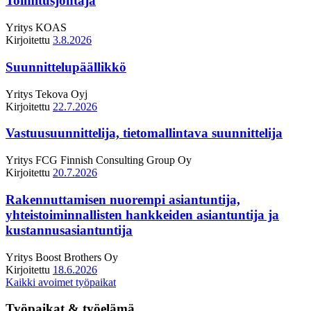
Toimitusjohtaja
Yritys
KOAS
Kirjoitettu
3.8.2026
Suunnittelupäällikkö
Yritys
Tekova Oyj
Kirjoitettu
22.7.2026
Vastuusuunnittelija, tietomallintava suunnittelija
Yritys
FCG Finnish Consulting Group Oy
Kirjoitettu
20.7.2026
Rakennuttamisen nuorempi asiantuntija,
yhteistoiminnallisten hankkeiden asiantuntija ja
kustannusasiantuntija
Yritys
Boost Brothers Oy
Kirjoitettu
18.6.2026
Kaikki avoimet työpaikat
Työpaikat & työelämä