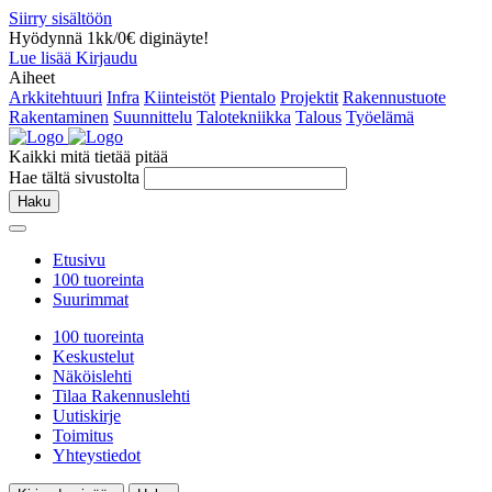
Siirry sisältöön
Hyödynnä 1kk/0€ diginäyte!
Lue lisää
Kirjaudu
Aiheet
Arkkitehtuuri
Infra
Kiinteistöt
Pientalo
Projektit
Rakennustuote
Rakentaminen
Suunnittelu
Talotekniikka
Talous
Työelämä
Kaikki mitä tietää pitää
Hae tältä sivustolta
Haku
Etusivu
100 tuoreinta
Suurimmat
100 tuoreinta
Keskustelut
Näköislehti
Tilaa Rakennuslehti
Uutiskirje
Toimitus
Yhteystiedot