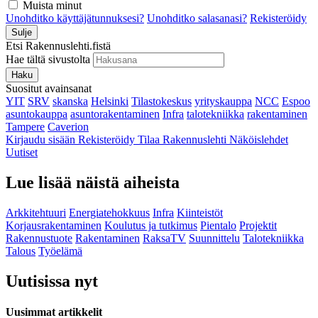
Muista minut
Unohditko käyttäjätunnuksesi?
Unohditko salasanasi?
Rekisteröidy
Sulje
Etsi Rakennuslehti.fistä
Hae tältä sivustolta
Haku
Suositut avainsanat
YIT
SRV
skanska
Helsinki
Tilastokeskus
yrityskauppa
NCC
Espoo
asuntokauppa
asuntorakentaminen
Infra
talotekniikka
rakentaminen
Tampere
Caverion
Kirjaudu sisään
Rekisteröidy
Tilaa Rakennuslehti
Näköislehdet
Uutiset
Lue lisää näistä aiheista
Arkkitehtuuri
Energiatehokkuus
Infra
Kiinteistöt
Korjausrakentaminen
Koulutus ja tutkimus
Pientalo
Projektit
Rakennustuote
Rakentaminen
RaksaTV
Suunnittelu
Talotekniikka
Talous
Työelämä
Uutisissa nyt
Uusimmat artikkelit