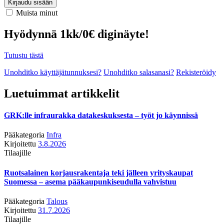
Kirjaudu sisään
Muista minut
Hyödynnä 1kk/0€ diginäyte!
Tutustu tästä
Unohditko käyttäjätunnuksesi?
Unohditko salasanasi?
Rekisteröidy
Luetuimmat artikkelit
GRK:lle infraurakka datakeskuksesta – työt jo käynnissä
Pääkategoria
Infra
Kirjoitettu
3.8.2026
Tilaajille
Ruotsalainen korjausrakentaja teki jälleen yrityskaupat
Suomessa – asema pääkaupunkiseudulla vahvistuu
Pääkategoria
Talous
Kirjoitettu
31.7.2026
Tilaajille