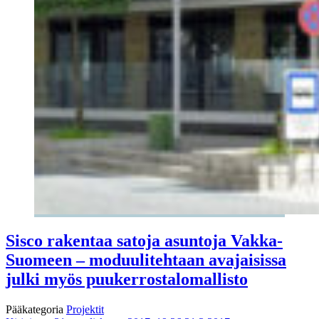
Sisco rakentaa satoja asuntoja Vakka-
Suomeen – moduulitehtaan avajaisissa
julki myös puukerrostalomallisto
Pääkategoria
Projektit