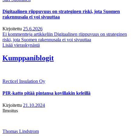
Digitaalinen riippuvuus on strateginen riski, jota Suomen
rakennusala ei voi sivuuttaa
Kirjoitettu
25.6.2026
Ei kommentteja
artikkeliin Digitaalinen riippuvuus on strateginen
riski, jota Suomen rakennusala ei voi sivuuttaa
Lisää vieraskynästä
Kumppaniblogit
Recticel Insulation Oy
PIR-katto pitää pintansa kovillakin keleillä
Kirjoitettu
21.10.2024
Ilmoitus
Thomas Lindstrom