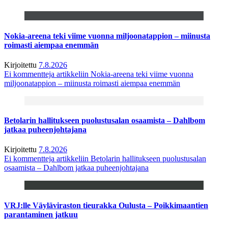
Nokia-areena teki viime vuonna miljoonatappion – miinusta
roimasti aiempaa enemmän
Kirjoitettu
7.8.2026
Ei kommentteja
artikkeliin Nokia-areena teki viime vuonna
miljoonatappion – miinusta roimasti aiempaa enemmän
Betolarin hallitukseen puolustusalan osaamista – Dahlbom
jatkaa puheenjohtajana
Kirjoitettu
7.8.2026
Ei kommentteja
artikkeliin Betolarin hallitukseen puolustusalan
osaamista – Dahlbom jatkaa puheenjohtajana
VRJ:lle Väyläviraston tieurakka Oulusta – Poikkimaantien
parantaminen jatkuu