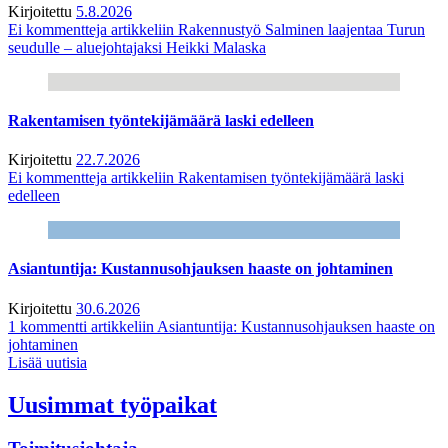
Kirjoitettu
5.8.2026
Ei kommentteja
artikkeliin Rakennustyö Salminen laajentaa Turun
seudulle – aluejohtajaksi Heikki Malaska
Rakentamisen työntekijämäärä laski edelleen
Kirjoitettu
22.7.2026
Ei kommentteja
artikkeliin Rakentamisen työntekijämäärä laski
edelleen
Asiantuntija: Kustannusohjauksen haaste on johtaminen
Kirjoitettu
30.6.2026
1 kommentti
artikkeliin Asiantuntija: Kustannusohjauksen haaste on
johtaminen
Lisää uutisia
Uusimmat työpaikat