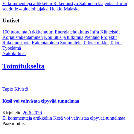
Ei kommentteja
artikkeliin Rakennustyö Salminen laajentaa Turun
seudulle – aluejohtajaksi Heikki Malaska
Uutiset
100 tuoreinta
Arkkitehtuuri
Energiatehokkuus
Infra
Kiinteistöt
Korjausrakentaminen
Koulutus ja tutkimus
Pientalo
Projektit
Rakennustuote
Rakentaminen
Suunnittelu
Talotekniikka
Talous
Työelämä
Näkökulmat
Toimitukselta
Tapio Kivistö
Kesä voi vahvistaa elpyvää tunnelmaa
Kirjoitettu
26.6.2026
Ei kommentteja
artikkeliin Kesä voi vahvistaa elpyvää tunnelmaa
Pääkirjoitus