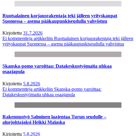
Ruotsalainen korjausrakentaja teki jälleen yrityskaupat
Suomessa – asema pääkaupunkiseudulla vahvistuu
Kirjoitettu
31.7.2026
Ei kommentteja
artikkeliin Ruotsalainen korjausrakentaja teki jälleen
yrityskaupat Suomessa – asema pääkaupunkiseudulla vahvistuu
Skanska-pomo varoittaa: Datakeskustyömaita uhkaa
osaajapula
Kirjoitettu
5.8.2026
Ei kommentteja
artikkeliin Skanska-pomo varoittaa:
Datakeskustyömaita uhkaa osaajapula
Rakennustyö Salminen laajentaa Turun seudulle –
aluejohtajaksi Heikki Malaska
Kirjoitettu
5.8.2026