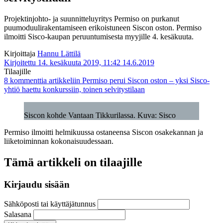
Projektinjohto- ja suunnitteluyritys Permiso on purkanut
puumoduulirakentamiseen erikoistuneen Siscon oston. Permiso
ilmoitti Sisco-kaupan peruuntumisesta myyjille 4. kesäkuuta.
Kirjoittaja
Hannu Lättilä
Kirjoitettu 14. kesäkuuta 2019, 11:42
14.6.2019
Tilaajille
8 kommenttia
artikkeliin Permiso perui Siscon oston – yksi Sisco-
yhtiö haettu konkurssiin, toinen selvitystilaan
Siscon kohde Vantaan Tikkurilassa. Kuva: Sisco
Permiso ilmoitti helmikuussa ostaneensa Siscon osakekannan ja
liiketoiminnan kokonaisuudessaan.
Tämä artikkeli on tilaajille
Kirjaudu sisään
Sähköposti tai käyttäjätunnus
Salasana