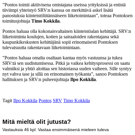
”Pontos toimii aktiivisena omistajana useissa yrityksissä ja entistä
tiiviimpi yhteistyö SRV:n kanssa on merkittävä askel lisätä
panostuksia kiinteistöliitännäiseen liiketoimintaan”, toteaa Pontoksen
toimitusjohtaja
Timo Kokkila
.
Pontos haluaa olla kokonaisvaltainen kiinteistöalan kehittäjä. SRV:n
liiketoiminta koulujen, kotien ja sairaaloiden rakentajana sekä
kaupunkikeskusten kehittäjänä sopii erinomaisesti Pontoksen
tulevaisuutta rakentavaan liiketoimintaan.
”Pontos haluaa omalta osaltaan kantaa myös vastuunsa ja tukea
SRV:tä sen uudistumisessa. Pitkä ja vaikea kehitysprosessi on saatu
valmiiksi ja yhtiö aloittaa sen historiassa uuden vaiheen. Sille syntyy
nyt vahva tase ja sillä on erinomainen työkanta”, sanoo Pontoksen
hallituksen ja SRV:n puheenjohtaja
Ilpo Kokkila
.
Tagit
Ilpo Kokkila
Pontos
SRV
Timo Kokkila
Mitä mieltä olit jutusta?
Vastauksia
46
kpl. Vastaa ensimmäisenä mieleen tuleva