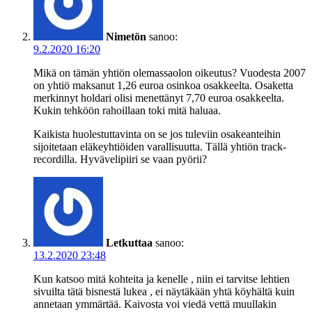
Nimetön
sanoo:
9.2.2020 16:20
Mikä on tämän yhtiön olemassaolon oikeutus? Vuodesta 2007
on yhtiö maksanut 1,26 euroa osinkoa osakkeelta. Osaketta
merkinnyt holdari olisi menettänyt 7,70 euroa osakkeelta.
Kukin tehköön rahoillaan toki mitä haluaa.
Kaikista huolestuttavinta on se jos tuleviin osakeanteihin
sijoitetaan eläkeyhtiöiden varallisuutta. Tällä yhtiön track-
recordilla. Hyvävelipiiri se vaan pyörii?
Letkuttaa
sanoo:
13.2.2020 23:48
Kun katsoo mitä kohteita ja kenelle , niin ei tarvitse lehtien
sivuilta tätä bisnestä lukea , ei näytäkään yhtä köyhältä kuin
annetaan ymmärtää. Kaivosta voi viedä vettä muullakin