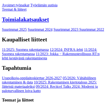
Avoimet työpaikat
Työelämän uutisia
Teemat & liitteet
Toimialakatsaukset
Suurimmat 2025
Suurimmat 2024
Suurimmat 2023
Suurimmat 2022
Kaupalliset liitteet
11/2025: Suomea rakentamassa
12/2024: INFRA-lehti
11/2024:
Suomea rakentamassa
11/2023: Jokka − Rakennusteollisuus RT:n
lehti kestävästä rakentamisesta
Tapahtumia
Urapolkuja-oppilaitoskiertue 2026-2027
05/2026: Vähähiilinen
rakentaminen & data
10/2025: Rakentamisen kiertotalous 2025:
Jätteistä materiaaleiksi
09/2024: Recticel Talks 2024: Moderni ja
paloturvallinen loiva katto
Teemat ja liitteet