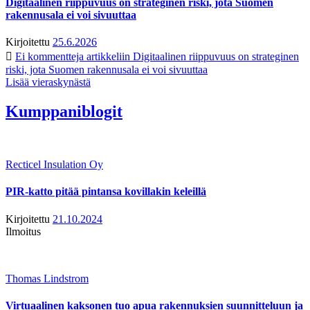
Digitaalinen riippuvuus on strateginen riski, jota Suomen
rakennusala ei voi sivuuttaa
Kirjoitettu
25.6.2026
Ei kommentteja
artikkeliin Digitaalinen riippuvuus on strateginen
riski, jota Suomen rakennusala ei voi sivuuttaa
Lisää vieraskynästä
Kumppaniblogit
Recticel Insulation Oy
PIR-katto pitää pintansa kovillakin keleillä
Kirjoitettu
21.10.2024
Ilmoitus
Thomas Lindstrom
Virtuaalinen kaksonen tuo apua rakennuksien suunnitteluun ja