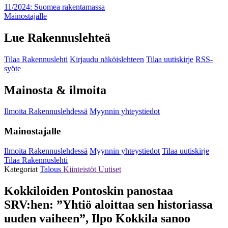
11/2024: Suomea rakentamassa
Mainostajalle
Lue Rakennuslehteä
Tilaa Rakennuslehti
Kirjaudu näköislehteen
Tilaa uutiskirje
RSS-
syöte
Mainosta & ilmoita
Ilmoita Rakennuslehdessä
Myynnin yhteystiedot
Mainostajalle
Ilmoita Rakennuslehdessä
Myynnin yhteystiedot
Tilaa uutiskirje
Tilaa Rakennuslehti
Kategoriat
Talous
Kiinteistöt
Uutiset
Kokkiloiden Pontoskin panostaa
SRV:hen: ”Yhtiö aloittaa sen historiassa
uuden vaiheen”, Ilpo Kokkila sanoo