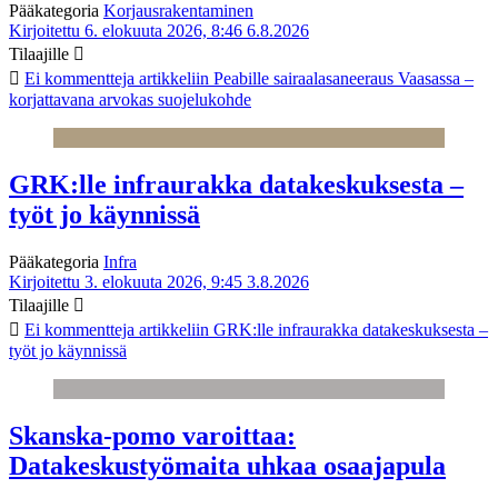
Pääkategoria
Korjausrakentaminen
Kirjoitettu 6. elokuuta 2026, 8:46
6.8.2026
Tilaajille
Ei kommentteja
artikkeliin Peabille sairaalasaneeraus Vaasassa –
korjattavana arvokas suojelukohde
GRK:lle infraurakka datakeskuksesta –
työt jo käynnissä
Pääkategoria
Infra
Kirjoitettu 3. elokuuta 2026, 9:45
3.8.2026
Tilaajille
Ei kommentteja
artikkeliin GRK:lle infraurakka datakeskuksesta –
työt jo käynnissä
Skanska-pomo varoittaa:
Datakeskustyömaita uhkaa osaajapula