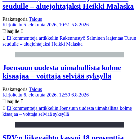
seudulle – aluejohtajaksi Heikki Malaska
Pääkategoria
Talous
Kirjoitettu 5. elokuuta 2026, 10:51
5.8.2026
Tilaajille
Ei kommentteja
artikkeliin Rakennustyö Salminen laajentaa Turun
seudulle – aluejohtajaksi Heikki Malaska
Joensuun uudesta uimahallista kolme
kisaajaa – voittaja selviää syksyllä
Pääkategoria
Talous
Kirjoitettu 6. elokuuta 2026, 12:59
6.8.2026
Tilaajille
Ei kommentteja
artikkeliin Joensuun uudesta uimahallista kolme
kisaajaa – voittaja selviää syksyllä
SRV:n liikevaihto kasvoi 18 prosenttia,