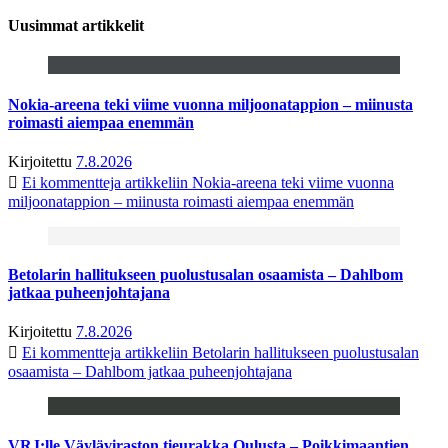
Uusimmat artikkelit
Nokia-areena teki viime vuonna miljoonatappion – miinusta
roimasti aiempaa enemmän
Kirjoitettu
7.8.2026
Ei kommentteja
artikkeliin Nokia-areena teki viime vuonna
miljoonatappion – miinusta roimasti aiempaa enemmän
Betolarin hallitukseen puolustusalan osaamista – Dahlbom
jatkaa puheenjohtajana
Kirjoitettu
7.8.2026
Ei kommentteja
artikkeliin Betolarin hallitukseen puolustusalan
osaamista – Dahlbom jatkaa puheenjohtajana
VRJ:lle Väyläviraston tieurakka Oulusta – Poikkimaantien