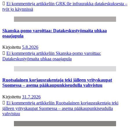
Ei kommentteja
artikkeliin GRK:lle infraurakka datakeskuksesta –
työt jo käynnissä
Skanska-pomo varoittaa: Datakeskustyömaita uhkaa
osaajapula
Kirjoitettu
5.8.2026
Ei kommentteja
artikkeliin Skanska-pomo varoittaa:
Datakeskustyömaita uhkaa osaajapula
Ruotsalainen korjausrakentaja teki jälleen yrityskaupat
Suomessa – asema pääkaupunkiseudulla vahvistuu
Kirjoitettu
31.7.2026
Ei kommentteja
artikkeliin Ruotsalainen korjausrakentaja teki
jälleen yrityskaupat Suomessa – asema pääkaupunkiseudulla
vahvistuu