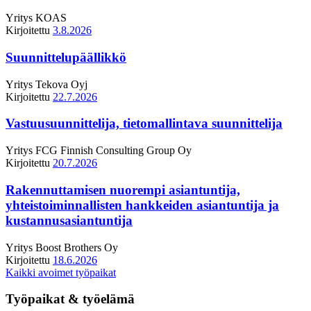
Yritys
KOAS
Kirjoitettu
3.8.2026
Suunnittelupäällikkö
Yritys
Tekova Oyj
Kirjoitettu
22.7.2026
Vastuusuunnittelija, tietomallintava suunnittelija
Yritys
FCG Finnish Consulting Group Oy
Kirjoitettu
20.7.2026
Rakennuttamisen nuorempi asiantuntija,
yhteistoiminnallisten hankkeiden asiantuntija ja
kustannusasiantuntija
Yritys
Boost Brothers Oy
Kirjoitettu
18.6.2026
Kaikki avoimet työpaikat
Työpaikat & työelämä