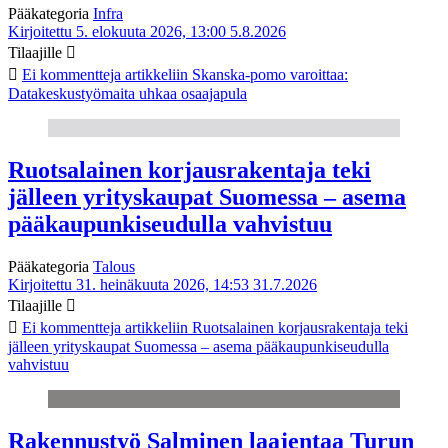
Pääkategoria
Infra
Kirjoitettu 5. elokuuta 2026, 13:00
5.8.2026
Tilaajille
Ei kommentteja
artikkeliin Skanska-pomo varoittaa:
Datakeskustyömaita uhkaa osaajapula
Ruotsalainen korjausrakentaja teki
jälleen yrityskaupat Suomessa – asema
pääkaupunkiseudulla vahvistuu
Pääkategoria
Talous
Kirjoitettu 31. heinäkuuta 2026, 14:53
31.7.2026
Tilaajille
Ei kommentteja
artikkeliin Ruotsalainen korjausrakentaja teki
jälleen yrityskaupat Suomessa – asema pääkaupunkiseudulla
vahvistuu
Rakennustyö Salminen laajentaa Turun