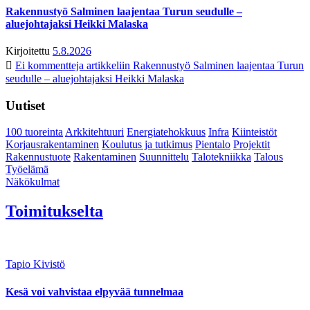
Rakennustyö Salminen laajentaa Turun seudulle –
aluejohtajaksi Heikki Malaska
Kirjoitettu
5.8.2026
Ei kommentteja
artikkeliin Rakennustyö Salminen laajentaa Turun
seudulle – aluejohtajaksi Heikki Malaska
Uutiset
100 tuoreinta
Arkkitehtuuri
Energiatehokkuus
Infra
Kiinteistöt
Korjausrakentaminen
Koulutus ja tutkimus
Pientalo
Projektit
Rakennustuote
Rakentaminen
Suunnittelu
Talotekniikka
Talous
Työelämä
Näkökulmat
Toimitukselta
Tapio Kivistö
Kesä voi vahvistaa elpyvää tunnelmaa