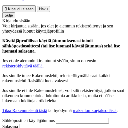
Kirjaudu sisään
Haku
Sulje
Kirjaudu sisään
Voit kirjautua sisään, jos olet jo aiemmin rekisteröitynyt ja sen
yhteydessä luonut käyttäjäprofiilin
Käyttäjäprofiilissa käyttäjätunnuksenasi toimii
sähköpostiosoitteesi (tai itse luomasi käyttäjätunnus) sekä itse
luomasi salasana.
Jos et ole aiemmin kirjautunut sisään, sinun on ensin
rekisteröidyttävä täällä
.
Jos sinulle tulee Rakennuslehti, rekisteröitymällä saat kaikki
rakennuslehti.fi-sisällöt luettavaksesi.
Jos sinulle ei tule Rakennuslehteä, voit silti rekisteröityä, jolloin saat
oikeuden kommentoida lukottomia artikkeleita, mutta et pääse
lukemaan lukittuja artikkeleita.
Tilaa Rakennuslehti tästä
tai hyödynnä
maksuton koejakso tästä
.
Sähköposti tai käyttäjätunnus
Salasana