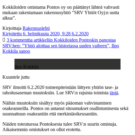
Kokkiloiden omistama Pontos oy on päättänyt lähteä vahvasti
mukaan rakentamaan rakennusyhtiö ”SRV Yhtiöt Oyj:n uutta
alkua”.
Kirjoittaja
Rakennuslehti
Kirjoitettu 6. helmikuuta 2020, 9:28
6.2.2020
3 kommenttia
artikkeliin Kokkiloiden Pontoskin panostaa
SRV:hen: ”Yhtiö aloittaa sen historiassa uuden vaiheen”, Ilpo
Kokkila sanoo
Ilpo Kokkila
Kuuntele juttu
SRV ilmoitti 6.2.2020 toimenpiteistään liittyen yhtiön tase- ja
rahoitusaseman muutoksiin. Lue SRV:n rajuista toimista
tästä
.
Näihin muutoksiin sisältyy myös pääoman vahvistaminen
osakeanneilla. Pontos on antanut sitoumukset osallistumisesta sekä
suunnattuun osakeantiin että merkintäoikeusantiin.
Näiden toteutuessa Pontoksesta tulee SRV:n suurin omistaja.
Aikaisemmin omistukset on ollut erotettu.