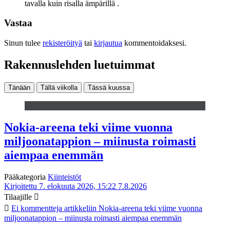
tavalla kuin risalla ämpärillä .
Vastaa
Sinun tulee
rekisteröityä
tai
kirjautua
kommentoidaksesi.
Rakennuslehden luetuimmat
Tänään
Tällä viikolla
Tässä kuussa
Nokia-areena teki viime vuonna
miljoonatappion – miinusta roimasti
aiempaa enemmän
Pääkategoria
Kiinteistöt
Kirjoitettu 7. elokuuta 2026, 15:22
7.8.2026
Tilaajille
Ei kommentteja
artikkeliin Nokia-areena teki viime vuonna
miljoonatappion – miinusta roimasti aiempaa enemmän