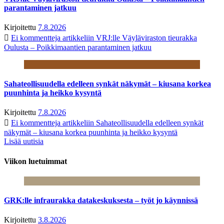
parantaminen jatkuu
Kirjoitettu
7.8.2026
Ei kommentteja
artikkeliin VRJ:lle Väyläviraston tieurakka
Oulusta – Poikkimaantien parantaminen jatkuu
Sahateollisuudella edelleen synkät näkymät – kiusana korkea
puunhinta ja heikko kysyntä
Kirjoitettu
7.8.2026
Ei kommentteja
artikkeliin Sahateollisuudella edelleen synkät
näkymät – kiusana korkea puunhinta ja heikko kysyntä
Lisää uutisia
Viikon luetuimmat
GRK:lle infraurakka datakeskuksesta – työt jo käynnissä
Kirjoitettu
3.8.2026