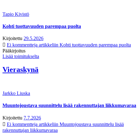
Tapio Kivistö
Kohti tuottavuuden parempaa puolta
Kirjoitettu
29.5.2026
Ei kommentteja
artikkeliin Kohti tuottavuuden parempaa puolta
Pääkirjoitus
Lisää toimitukselta
Vieraskynä
Jarkko Liuska
Muuntojoustava suunnittelu lisää rakennuttajan liikkumavaraa
Kirjoitettu
7.7.2026
Ei kommentteja
artikkeliin Muuntojoustava suunnittelu lisää
rakennuttajan liikkumavaraa