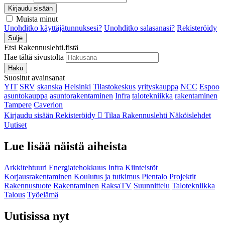
Kirjaudu sisään
Muista minut
Unohditko käyttäjätunnuksesi?
Unohditko salasanasi?
Rekisteröidy
Sulje
Etsi Rakennuslehti.fistä
Hae tältä sivustolta
Haku
Suositut avainsanat
YIT
SRV
skanska
Helsinki
Tilastokeskus
yrityskauppa
NCC
Espoo
asuntokauppa
asuntorakentaminen
Infra
talotekniikka
rakentaminen
Tampere
Caverion
Kirjaudu sisään
Rekisteröidy
Tilaa Rakennuslehti
Näköislehdet
Uutiset
Lue lisää näistä aiheista
Arkkitehtuuri
Energiatehokkuus
Infra
Kiinteistöt
Korjausrakentaminen
Koulutus ja tutkimus
Pientalo
Projektit
Rakennustuote
Rakentaminen
RaksaTV
Suunnittelu
Talotekniikka
Talous
Työelämä
Uutisissa nyt