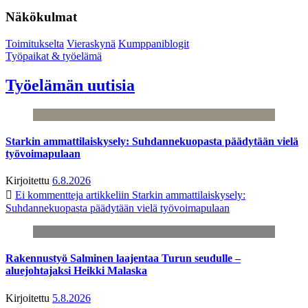
Näkökulmat
Toimitukselta
Vieraskynä
Kumppaniblogit
Työpaikat & työelämä
Työelämän uutisia
Starkin ammattilaiskysely: Suhdannekuopasta päädytään vielä
työvoimapulaan
Kirjoitettu
6.8.2026
Ei kommentteja
artikkeliin Starkin ammattilaiskysely:
Suhdannekuopasta päädytään vielä työvoimapulaan
Rakennustyö Salminen laajentaa Turun seudulle –
aluejohtajaksi Heikki Malaska
Kirjoitettu
5.8.2026