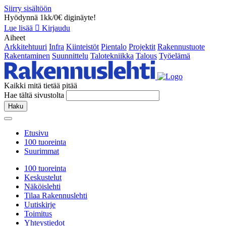
Siirry sisältöön
Hyödynnä 1kk/0€ diginäyte!
Lue lisää
Kirjaudu
Aiheet
Arkkitehtuuri
Infra
Kiinteistöt
Pientalo
Projektit
Rakennustuote
Rakentaminen
Suunnittelu
Talotekniikka
Talous
Työelämä
Kaikki mitä tietää pitää
Hae tältä sivustolta
Haku
Etusivu
100 tuoreinta
Suurimmat
100 tuoreinta
Keskustelut
Näköislehti
Tilaa Rakennuslehti
Uutiskirje
Toimitus
Yhteystiedot