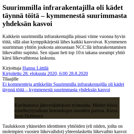
Suurimmilla infrarakentajilla oli kädet
täynnä töitä – kymmenestä suurimmasta
yhdeksän kasvoi
Kaikkein suurimmilla infrarakentajilla piisasi viime vuonna hyvin
töitä, sillä alan kymppikärjestä lähes kaikki kasvoivat. Kymmenen
suurimman yhtiön joukosta ainoastaan NCC:llä infrarakentamisen
liikevaihto supistui. Sen sijaan heti top 10:n takana useampi yhtiö
kärsi liikevaihtonsa laskusta.
Kirjoittaja
Hannu Lättilä
Kirjoitettu 28. elokuuta 2020, 6:00
28.8.2020
Tilaajille
Ei kommentteja
artikkeliin Suurimmilla infrarakentajilla oli kädet
täynnä töitä – kymmenestä suurimmasta yhdeksän kasvoi
Kuvituskuva jätevesilaitoksen työmaalta. Miehet töissä
esiselkeytysaltaan lietetaskujen muottien parissa. Kuva:
Jussi Helttunen
Taulukkoon yltäneiden identtisten yhtiöiden (eli niiden, joilta on
molempien vuosien liikevaihdot) yhteenlaskettu liikevaihto kasvoi