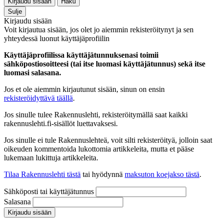
Kirjaudu sisään
Haku
Sulje
Kirjaudu sisään
Voit kirjautua sisään, jos olet jo aiemmin rekisteröitynyt ja sen
yhteydessä luonut käyttäjäprofiilin
Käyttäjäprofiilissa käyttäjätunnuksenasi toimii
sähköpostiosoitteesi (tai itse luomasi käyttäjätunnus) sekä itse
luomasi salasana.
Jos et ole aiemmin kirjautunut sisään, sinun on ensin
rekisteröidyttävä täällä
.
Jos sinulle tulee Rakennuslehti, rekisteröitymällä saat kaikki
rakennuslehti.fi-sisällöt luettavaksesi.
Jos sinulle ei tule Rakennuslehteä, voit silti rekisteröityä, jolloin saat
oikeuden kommentoida lukottomia artikkeleita, mutta et pääse
lukemaan lukittuja artikkeleita.
Tilaa Rakennuslehti tästä
tai hyödynnä
maksuton koejakso tästä
.
Sähköposti tai käyttäjätunnus
Salasana
Kirjaudu sisään