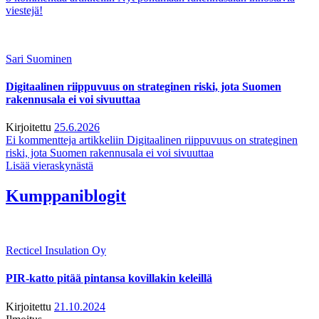
viestejä!
Sari Suominen
Digitaalinen riippuvuus on strateginen riski, jota Suomen
rakennusala ei voi sivuuttaa
Kirjoitettu
25.6.2026
Ei kommentteja
artikkeliin Digitaalinen riippuvuus on strateginen
riski, jota Suomen rakennusala ei voi sivuuttaa
Lisää vieraskynästä
Kumppaniblogit
Recticel Insulation Oy
PIR-katto pitää pintansa kovillakin keleillä
Kirjoitettu
21.10.2024