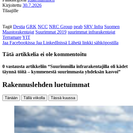
Kirjoitettu
30.7.2026
Tilaajille
Tagit
Destia
GRK
NCC
NRC Group
peab
SRV Infra
Suomen
Maastorakentajat
Suurimmat 2019
suurimmat infrarakentajat
Terramare
YIT
Jaa Facebookissa
Jaa LinkedInissä
Lähetä linkki sähköpostilla
Tätä artikkelia ei ole kommentoitu
0 vastausta artikkeliin “Suurimmilla infrarakentajilla oli kädet
täynnä töitä – kymmenestä suurimmasta yhdeksän kasvoi”
Rakennuslehden luetuimmat
Tänään
Tällä viikolla
Tässä kuussa