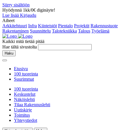
Siirry sisältöön
Hyödynnä 1kk/0€ diginäyte!
Lue lisää
Kirjaudu
Aiheet
Arkkitehtuuri
Infra
Kiinteistöt
Pientalo
Projektit
Rakennustuote
Rakentaminen
Suunnittelu
Talotekniikka
Talous
Työelämä
Kaikki mitä tietää pitää
Hae tältä sivustolta
Haku
Etusivu
100 tuoreinta
Suurimmat
100 tuoreinta
Keskustelut
Näköislehti
Tilaa Rakennuslehti
Uutiskirje
Toimitus
Yhteystiedot