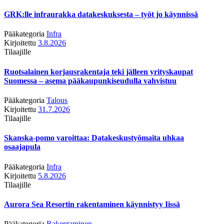
GRK:lle infraurakka datakeskuksesta – työt jo käynnissä
Pääkategoria
Infra
Kirjoitettu
3.8.2026
Tilaajille
Ruotsalainen korjausrakentaja teki jälleen yrityskaupat
Suomessa – asema pääkaupunkiseudulla vahvistuu
Pääkategoria
Talous
Kirjoitettu
31.7.2026
Tilaajille
Skanska-pomo varoittaa: Datakeskustyömaita uhkaa
osaajapula
Pääkategoria
Infra
Kirjoitettu
5.8.2026
Tilaajille
Aurora Sea Resortin rakentaminen käynnistyy Iissä
Pääkategoria
Rakentaminen