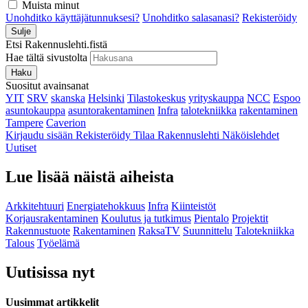
Muista minut
Unohditko käyttäjätunnuksesi?
Unohditko salasanasi?
Rekisteröidy
Sulje
Etsi Rakennuslehti.fistä
Hae tältä sivustolta
Haku
Suositut avainsanat
YIT
SRV
skanska
Helsinki
Tilastokeskus
yrityskauppa
NCC
Espoo
asuntokauppa
asuntorakentaminen
Infra
talotekniikka
rakentaminen
Tampere
Caverion
Kirjaudu sisään
Rekisteröidy
Tilaa Rakennuslehti
Näköislehdet
Uutiset
Lue lisää näistä aiheista
Arkkitehtuuri
Energiatehokkuus
Infra
Kiinteistöt
Korjausrakentaminen
Koulutus ja tutkimus
Pientalo
Projektit
Rakennustuote
Rakentaminen
RaksaTV
Suunnittelu
Talotekniikka
Talous
Työelämä
Uutisissa nyt
Uusimmat artikkelit