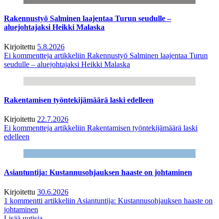
Rakennustyö Salminen laajentaa Turun seudulle –
aluejohtajaksi Heikki Malaska
Kirjoitettu
5.8.2026
Ei kommentteja
artikkeliin Rakennustyö Salminen laajentaa Turun
seudulle – aluejohtajaksi Heikki Malaska
Rakentamisen työntekijämäärä laski edelleen
Kirjoitettu
22.7.2026
Ei kommentteja
artikkeliin Rakentamisen työntekijämäärä laski
edelleen
Asiantuntija: Kustannusohjauksen haaste on johtaminen
Kirjoitettu
30.6.2026
1 kommentti
artikkeliin Asiantuntija: Kustannusohjauksen haaste on
johtaminen
Lisää uutisia