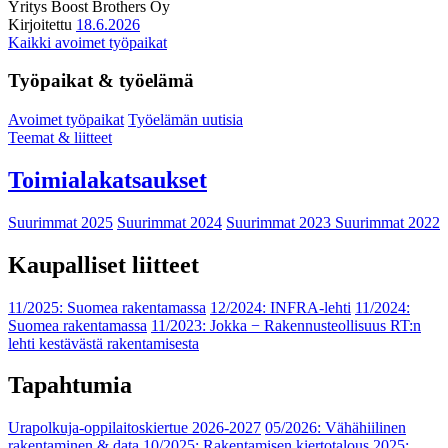
Yritys
Boost Brothers Oy
Kirjoitettu
18.6.2026
Kaikki avoimet työpaikat
Työpaikat & työelämä
Avoimet työpaikat
Työelämän uutisia
Teemat & liitteet
Toimialakatsaukset
Suurimmat 2025
Suurimmat 2024
Suurimmat 2023
Suurimmat 2022
Kaupalliset liitteet
11/2025: Suomea rakentamassa
12/2024: INFRA-lehti
11/2024:
Suomea rakentamassa
11/2023: Jokka − Rakennusteollisuus RT:n
lehti kestävästä rakentamisesta
Tapahtumia
Urapolkuja-oppilaitoskiertue 2026-2027
05/2026: Vähähiilinen
rakentaminen & data
10/2025: Rakentamisen kiertotalous 2025: