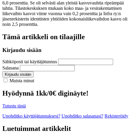
6,0 prosenttia. Se oli selvästi alan yleistä kasvuvauhtia ripeämpää
tahtia. Tilastokeskuksen mukaan koko maa- ja vesirakentamisen
liikevaihto kasvoi viime vuonna vain 0,2 prosenttia ja Infra ry:n
jäsenrekisterin identtisten yhtiöiden kokonaisliikevaihdon kasvu oli
noin 2,5 prosenttia.
Tämä artikkeli on tilaajille
Kirjaudu sisään
Sähköposti tai käyttäjätunnus
Salasana
Kirjaudu sisään
Muista minut
Hyödynnä 1kk/0€ diginäyte!
Tutustu tästä
Unohditko käyttäjätunnuksesi?
Unohditko salasanasi?
Rekisteröidy
Luetuimmat artikkelit