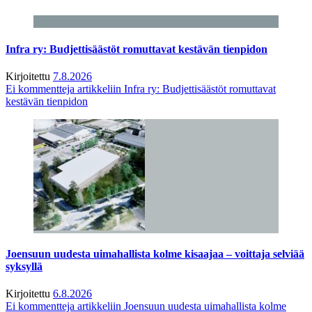
Infra ry: Budjettisäästöt romuttavat kestävän tienpidon
Kirjoitettu
7.8.2026
Ei kommentteja
artikkeliin Infra ry: Budjettisäästöt romuttavat
kestävän tienpidon
Joensuun uudesta uimahallista kolme kisaajaa – voittaja selviää
syksyllä
Kirjoitettu
6.8.2026
Ei kommentteja
artikkeliin Joensuun uudesta uimahallista kolme