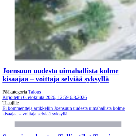
Joensuun uudesta uimahallista kolme
kisaajaa – voittaja selviää syksyllä
Pääkategoria
Talous
Kirjoitettu 6. elokuuta 2026, 12:59
6.8.2026
Tilaajille
Ei kommentteja
artikkeliin Joensuun uudesta uimahallista kolme
kisaajaa – voittaja selviää syksyllä