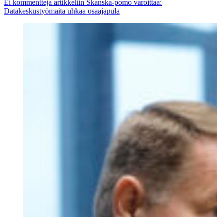
Ei kommentteja
artikkeliin Skanska-pomo varoittaa:
Datakeskustyömaita uhkaa osaajapula