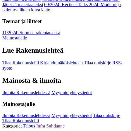
Jätteistä materiaaleiksi
09/2024: Recticel Talks 2024: Moderni ja
paloturvallinen loiva katto
Teemat ja liitteet
11/2024: Suomea rakentamassa
Mainostajalle
Lue Rakennuslehteä
Tilaa Rakennuslehti
Kirjaudu näköislehteen
Tilaa uutiskirje
RSS-
syöte
Mainosta & ilmoita
Ilmoita Rakennuslehdessä
Myynnin yhteystiedot
Mainostajalle
Ilmoita Rakennuslehdessä
Myynnin yhteystiedot
Tilaa uutiskirje
Tilaa Rakennuslehti
Kategoriat
Talous
Infra
Suhdanne