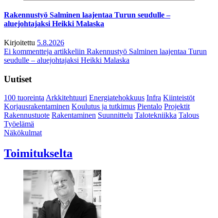
Rakennustyö Salminen laajentaa Turun seudulle –
aluejohtajaksi Heikki Malaska
Kirjoitettu
5.8.2026
Ei kommentteja
artikkeliin Rakennustyö Salminen laajentaa Turun
seudulle – aluejohtajaksi Heikki Malaska
Uutiset
100 tuoreinta
Arkkitehtuuri
Energiatehokkuus
Infra
Kiinteistöt
Korjausrakentaminen
Koulutus ja tutkimus
Pientalo
Projektit
Rakennustuote
Rakentaminen
Suunnittelu
Talotekniikka
Talous
Työelämä
Näkökulmat
Toimitukselta