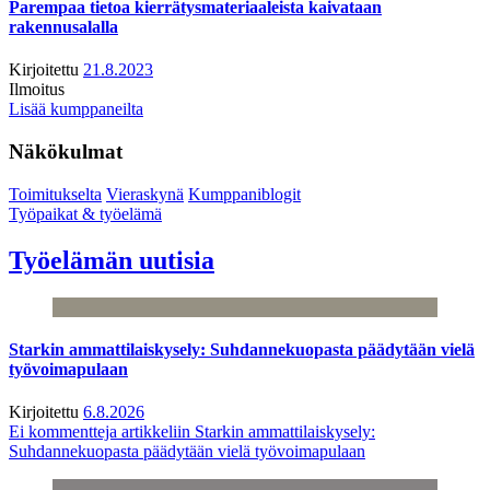
Parempaa tietoa kierrätysmateriaaleista kaivataan
rakennusalalla
Kirjoitettu
21.8.2023
Ilmoitus
Lisää kumppaneilta
Näkökulmat
Toimitukselta
Vieraskynä
Kumppaniblogit
Työpaikat & työelämä
Työelämän uutisia
Starkin ammattilaiskysely: Suhdannekuopasta päädytään vielä
työvoimapulaan
Kirjoitettu
6.8.2026
Ei kommentteja
artikkeliin Starkin ammattilaiskysely:
Suhdannekuopasta päädytään vielä työvoimapulaan