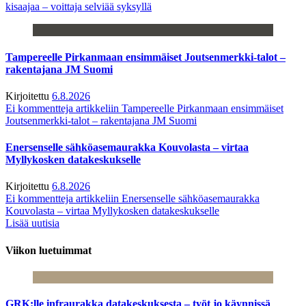
kisaajaa – voittaja selviää syksyllä
Tampereelle Pirkanmaan ensimmäiset Joutsenmerkki-talot –
rakentajana JM Suomi
Kirjoitettu
6.8.2026
Ei kommentteja
artikkeliin Tampereelle Pirkanmaan ensimmäiset
Joutsenmerkki-talot – rakentajana JM Suomi
Enersenselle sähköasemaurakka Kouvolasta – virtaa
Myllykosken datakeskukselle
Kirjoitettu
6.8.2026
Ei kommentteja
artikkeliin Enersenselle sähköasemaurakka
Kouvolasta – virtaa Myllykosken datakeskukselle
Lisää uutisia
Viikon luetuimmat
GRK:lle infraurakka datakeskuksesta – työt jo käynnissä