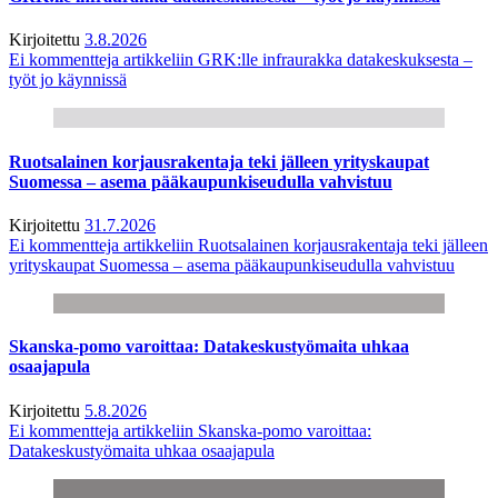
Kirjoitettu
3.8.2026
Ei kommentteja
artikkeliin GRK:lle infraurakka datakeskuksesta –
työt jo käynnissä
Ruotsalainen korjausrakentaja teki jälleen yrityskaupat
Suomessa – asema pääkaupunkiseudulla vahvistuu
Kirjoitettu
31.7.2026
Ei kommentteja
artikkeliin Ruotsalainen korjausrakentaja teki jälleen
yrityskaupat Suomessa – asema pääkaupunkiseudulla vahvistuu
Skanska-pomo varoittaa: Datakeskustyömaita uhkaa
osaajapula
Kirjoitettu
5.8.2026
Ei kommentteja
artikkeliin Skanska-pomo varoittaa:
Datakeskustyömaita uhkaa osaajapula