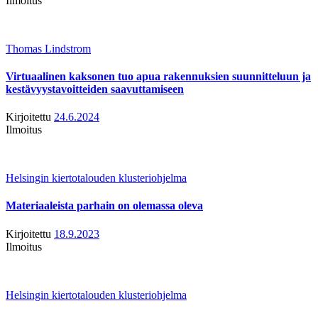
Ilmoitus
Thomas Lindstrom
Virtuaalinen kaksonen tuo apua rakennuksien suunnitteluun ja
kestävyystavoitteiden saavuttamiseen
Kirjoitettu
24.6.2024
Ilmoitus
Helsingin kiertotalouden klusteriohjelma
Materiaaleista parhain on olemassa oleva
Kirjoitettu
18.9.2023
Ilmoitus
Helsingin kiertotalouden klusteriohjelma