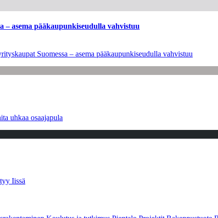
ssa – asema pääkaupunkiseudulla vahvistuu
en yrityskaupat Suomessa – asema pääkaupunkiseudulla vahvistuu
ita uhkaa osaajapula
tyy Iissä