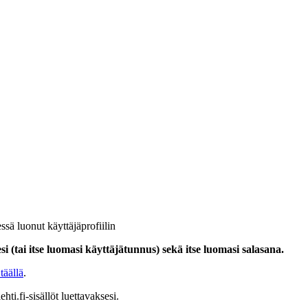
ssä luonut käyttäjäprofiilin
i (tai itse luomasi käyttäjätunnus) sekä itse luomasi salasana.
täällä
.
hti.fi-sisällöt luettavaksesi.