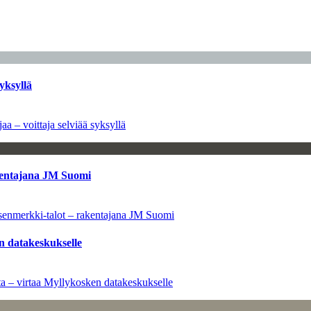
yksyllä
aa – voittaja selviää syksyllä
kentajana JM Suomi
senmerkki-talot – rakentajana JM Suomi
n datakeskukselle
a – virtaa Myllykosken datakeskukselle