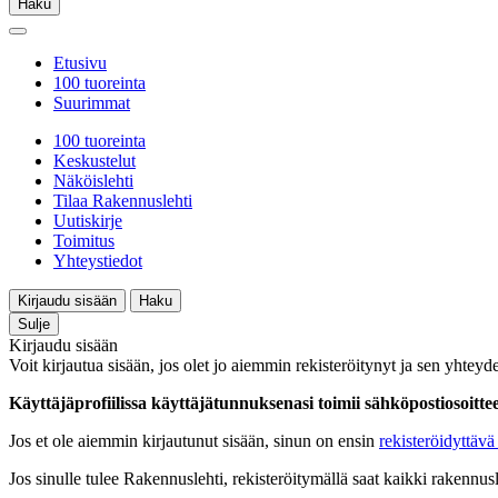
Haku
Etusivu
100 tuoreinta
Suurimmat
100 tuoreinta
Keskustelut
Näköislehti
Tilaa Rakennuslehti
Uutiskirje
Toimitus
Yhteystiedot
Kirjaudu sisään
Haku
Sulje
Kirjaudu sisään
Voit kirjautua sisään, jos olet jo aiemmin rekisteröitynyt ja sen yhteyde
Käyttäjäprofiilissa käyttäjätunnuksenasi toimii sähköpostiosoittees
Jos et ole aiemmin kirjautunut sisään, sinun on ensin
rekisteröidyttävä 
Jos sinulle tulee Rakennuslehti, rekisteröitymällä saat kaikki rakennusle