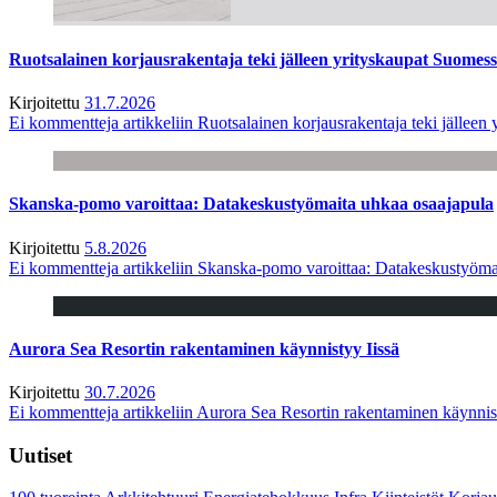
Ruotsalainen korjausrakentaja teki jälleen yrityskaupat Suome
Kirjoitettu
31.7.2026
Ei kommentteja
artikkeliin Ruotsalainen korjausrakentaja teki jälle
Skanska-pomo varoittaa: Datakeskustyömaita uhkaa osaajapula
Kirjoitettu
5.8.2026
Ei kommentteja
artikkeliin Skanska-pomo varoittaa: Datakeskustyöma
Aurora Sea Resortin rakentaminen käynnistyy Iissä
Kirjoitettu
30.7.2026
Ei kommentteja
artikkeliin Aurora Sea Resortin rakentaminen käynnis
Uutiset