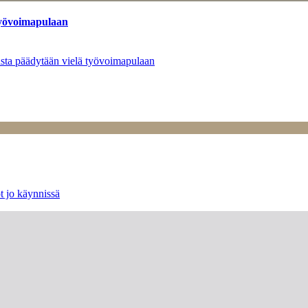
työvoimapulaan
asta päädytään vielä työvoimapulaan
t jo käynnissä