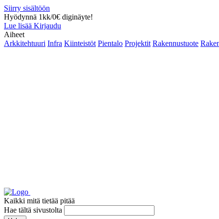
Siirry sisältöön
Hyödynnä 1kk/0€ diginäyte!
Lue lisää
Kirjaudu
Aiheet
Arkkitehtuuri
Infra
Kiinteistöt
Pientalo
Projektit
Rakennustuote
Raken
Kaikki mitä tietää pitää
Hae tältä sivustolta