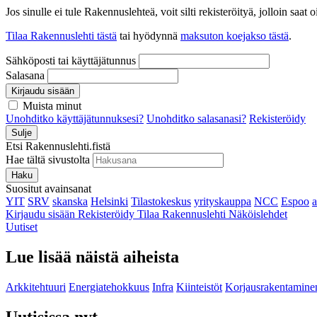
Jos sinulle ei tule Rakennuslehteä, voit silti rekisteröityä, jolloin sa
Tilaa Rakennuslehti tästä
tai hyödynnä
maksuton koejakso tästä
.
Sähköposti tai käyttäjätunnus
Salasana
Kirjaudu sisään
Muista minut
Unohditko käyttäjätunnuksesi?
Unohditko salasanasi?
Rekisteröidy
Sulje
Etsi Rakennuslehti.fistä
Hae tältä sivustolta
Haku
Suositut avainsanat
YIT
SRV
skanska
Helsinki
Tilastokeskus
yrityskauppa
NCC
Espoo
Kirjaudu sisään
Rekisteröidy
Tilaa Rakennuslehti
Näköislehdet
Uutiset
Lue lisää näistä aiheista
Arkkitehtuuri
Energiatehokkuus
Infra
Kiinteistöt
Korjausrakentamine
Uutisissa nyt