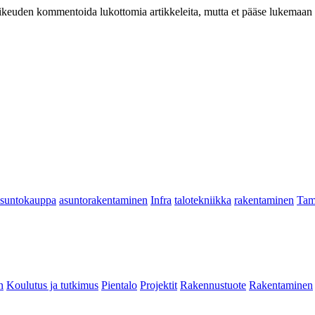
at oikeuden kommentoida lukottomia artikkeleita, mutta et pääse lukemaan l
asuntokauppa
asuntorakentaminen
Infra
talotekniikka
rakentaminen
Tam
n
Koulutus ja tutkimus
Pientalo
Projektit
Rakennustuote
Rakentaminen