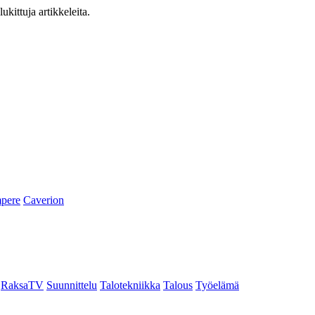
ukittuja artikkeleita.
pere
Caverion
RaksaTV
Suunnittelu
Talotekniikka
Talous
Työelämä