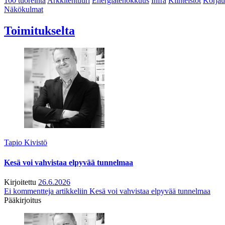
100 tuoreinta
Arkkitehtuuri
Energiatehokkuus
Infra
Kiinteistöt
Korjau
Näkökulmat
Toimitukselta
Tapio Kivistö
Kesä voi vahvistaa elpyvää tunnelmaa
Kirjoitettu
26.6.2026
Ei kommentteja
artikkeliin Kesä voi vahvistaa elpyvää tunnelmaa
Pääkirjoitus