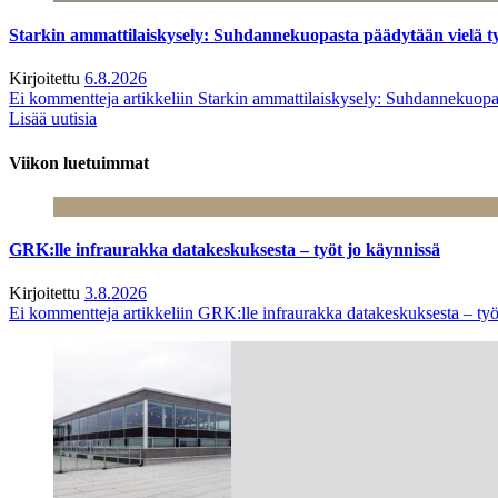
Starkin ammattilaiskysely: Suhdannekuopasta päädytään vielä 
Kirjoitettu
6.8.2026
Ei kommentteja
artikkeliin Starkin ammattilaiskysely: Suhdannekuop
Lisää uutisia
Viikon luetuimmat
GRK:lle infraurakka datakeskuksesta – työt jo käynnissä
Kirjoitettu
3.8.2026
Ei kommentteja
artikkeliin GRK:lle infraurakka datakeskuksesta – työ