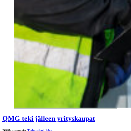
QMG teki jälleen yrityskaupat
Pääkategoria
Talotekniikka