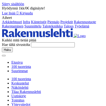
Siirry sisältöön
Hyödynnä 1kk/0€ diginäyte!
Lue lisää
Kirjaudu
Aiheet
Arkkitehtuuri
Infra
Kiinteistöt
Pientalo
Projektit
Rakennustuote
Rakentaminen
Suunnittelu
Talotekniikka
Talous
Työelämä
Kaikki mitä tietää pitää
Hae tältä sivustolta
Haku
Etusivu
100 tuoreinta
Suurimmat
100 tuoreinta
Keskustelut
Näköislehti
Tilaa Rakennuslehti
Uutiskirje
Toimitus
Yhteystiedot