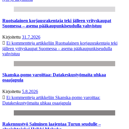
Ruotsalainen korjausrakentaja teki jälleen yrityskaupat
Suomessa – asema pääkaupunkiseudulla vahvistuu
Kirjoitettu
31.7.2026
Ei kommentteja
artikkeliin Ruotsalainen korjausrakentaja teki
jälleen yrityskaupat Suomessa – asema pääkaupunkiseudulla
vahvistuu
Skanska-pomo varoittaa: Datakeskustyömaita uhkaa
osaajapula
Kirjoitettu
5.8.2026
Ei kommentteja
artikkeliin Skanska-pomo varoittaa:
Datakeskustyömaita uhkaa osaajapula
Rakennustyö Salminen laajentaa Turun seudulle –