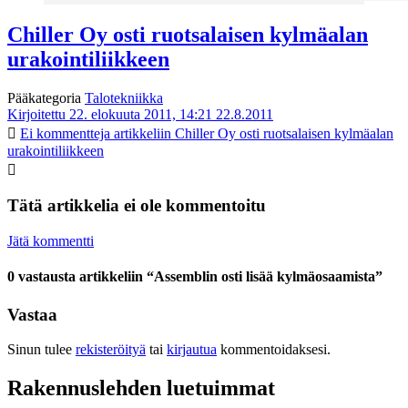
Chiller Oy osti ruotsalaisen kylmäalan
urakointiliikkeen
Pääkategoria
Talotekniikka
Kirjoitettu 22. elokuuta 2011, 14:21
22.8.2011
Ei kommentteja
artikkeliin Chiller Oy osti ruotsalaisen kylmäalan
urakointiliikkeen
Tätä artikkelia ei ole kommentoitu
Jätä kommentti
0 vastausta artikkeliin “Assemblin osti lisää kylmäosaamista”
Vastaa
Sinun tulee
rekisteröityä
tai
kirjautua
kommentoidaksesi.
Rakennuslehden luetuimmat