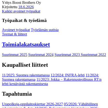
Yritys
Boost Brothers Oy
Kirjoitettu
18.6.2026
Kaikki avoimet työpaikat
Työpaikat & työelämä
Avoimet työpaikat
Työelämän uutisia
Teemat & liitteet
Toimialakatsaukset
Suurimmat 2025
Suurimmat 2024
Suurimmat 2023
Suurimmat 2022
Kaupalliset liitteet
11/2025: Suomea rakentamassa
12/2024: INFRA-lehti
11/2024:
Suomea rakentamassa
11/2023: Jokka − Rakennusteollisuus RT:n
lehti kestävästä rakentamisesta
Tapahtumia
Urapolkuja-oppilaitoskiertue 2026-2027
05/2026: Vähähiilinen