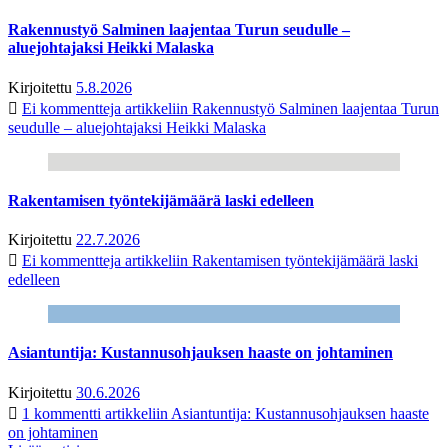
Rakennustyö Salminen laajentaa Turun seudulle –
aluejohtajaksi Heikki Malaska
Kirjoitettu
5.8.2026
Ei kommentteja
artikkeliin Rakennustyö Salminen laajentaa Turun
seudulle – aluejohtajaksi Heikki Malaska
Rakentamisen työntekijämäärä laski edelleen
Kirjoitettu
22.7.2026
Ei kommentteja
artikkeliin Rakentamisen työntekijämäärä laski
edelleen
Asiantuntija: Kustannusohjauksen haaste on johtaminen
Kirjoitettu
30.6.2026
1 kommentti
artikkeliin Asiantuntija: Kustannusohjauksen haaste
on johtaminen