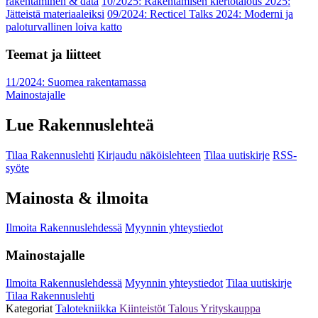
rakentaminen & data
10/2025: Rakentamisen kiertotalous 2025:
Jätteistä materiaaleiksi
09/2024: Recticel Talks 2024: Moderni ja
paloturvallinen loiva katto
Teemat ja liitteet
11/2024: Suomea rakentamassa
Mainostajalle
Lue Rakennuslehteä
Tilaa Rakennuslehti
Kirjaudu näköislehteen
Tilaa uutiskirje
RSS-
syöte
Mainosta & ilmoita
Ilmoita Rakennuslehdessä
Myynnin yhteystiedot
Mainostajalle
Ilmoita Rakennuslehdessä
Myynnin yhteystiedot
Tilaa uutiskirje
Tilaa Rakennuslehti
Kategoriat
Talotekniikka
Kiinteistöt
Talous
Yrityskauppa