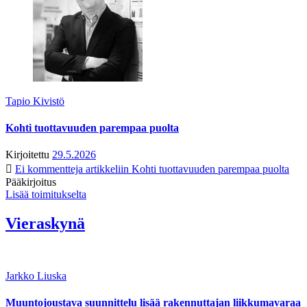
Tapio Kivistö
Kohti tuottavuuden parempaa puolta
Kirjoitettu
29.5.2026
Ei kommentteja
artikkeliin Kohti tuottavuuden parempaa puolta
Pääkirjoitus
Lisää toimitukselta
Vieraskynä
Jarkko Liuska
Muuntojoustava suunnittelu lisää rakennuttajan liikkumavaraa