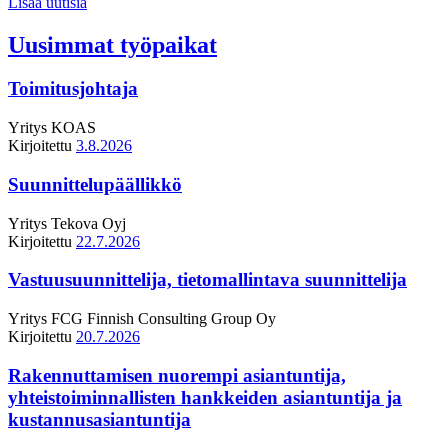
Lisää uutisia
Uusimmat työpaikat
Toimitusjohtaja
Yritys
KOAS
Kirjoitettu
3.8.2026
Suunnittelupäällikkö
Yritys
Tekova Oyj
Kirjoitettu
22.7.2026
Vastuusuunnittelija, tietomallintava suunnittelija
Yritys
FCG Finnish Consulting Group Oy
Kirjoitettu
20.7.2026
Rakennuttamisen nuorempi asiantuntija,
yhteistoiminnallisten hankkeiden asiantuntija ja
kustannusasiantuntija