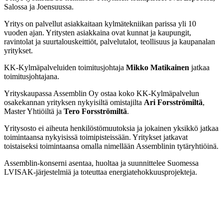
Salossa ja Joensuussa.
Yritys on palvellut asiakkaitaan kylmätekniikan parissa yli 10
vuoden ajan. Yritysten asiakkaina ovat kunnat ja kaupungit,
ravintolat ja suurtalouskeittiöt, palvelutalot, teollisuus ja kaupanalan
yritykset.
KK-Kylmäpalveluiden toimitusjohtaja
Mikko Matikainen
jatkaa
toimitusjohtajana.
Yrityskaupassa Assemblin Oy ostaa koko KK-Kylmäpalvelun
osakekannan yrityksen nykyisiltä omistajilta
Ari Forsströmiltä
,
Master Yhtiöiltä ja
Tero Forsströmiltä
.
Yritysosto ei aiheuta henkilöstömuutoksia ja jokainen yksikkö jatkaa
toimintaansa nykyisissä toimipisteissään. Yritykset jatkavat
toistaiseksi toimintaansa omalla nimellään Assemblinin tytäryhtiöinä.
Assemblin-konserni asentaa, huoltaa ja suunnittelee Suomessa
LVISAK-järjestelmiä ja toteuttaa energiatehokkuusprojekteja.