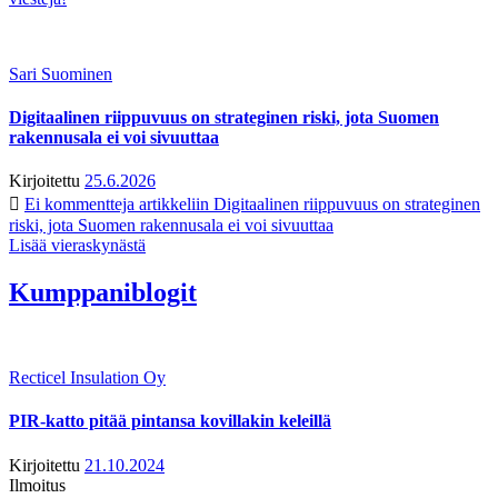
Sari Suominen
Digitaalinen riippuvuus on strateginen riski, jota Suomen
rakennusala ei voi sivuuttaa
Kirjoitettu
25.6.2026
Ei kommentteja
artikkeliin Digitaalinen riippuvuus on strateginen
riski, jota Suomen rakennusala ei voi sivuuttaa
Lisää vieraskynästä
Kumppaniblogit
Recticel Insulation Oy
PIR-katto pitää pintansa kovillakin keleillä
Kirjoitettu
21.10.2024
Ilmoitus