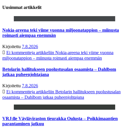
Uusimmat artikkelit
Nokia-areena teki viime vuonna miljoonatappion – miinusta
roimasti aiempaa enemmän
Kirjoitettu
7.8.2026
Ei kommentteja
artikkeliin Nokia-areena teki viime vuonna
miljoonatappion – miinusta roimasti aiempaa enemmän
Betolarin hallitukseen puolustusalan osaamista – Dahlbom
jatkaa puheenjohtajana
Kirjoitettu
7.8.2026
Ei kommentteja
artikkeliin Betolarin hallitukseen puolustusalan
osaamista – Dahlbom jatkaa puheenjohtajana
VRJ:lle Väyläviraston tieurakka Oulusta – Poikkimaantien
parantaminen jatkuu