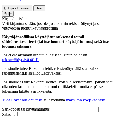
Kirjaudu sisään
Haku
Sulje
Kirjaudu sisään
Voit kirjautua sisään, jos olet jo aiemmin rekisteröitynyt ja sen
yhteydessä luonut käyttäjäprofiilin
Käyttäjäprofiilissa käyttäjätunnuksenasi toimii
sähköpostiosoitteesi (tai itse luomasi käyttäjätunnus) sekä itse
luomasi salasana.
Jos et ole aiemmin kirjautunut sisään, sinun on ensin
rekisteröidyttävä täällä
.
Jos sinulle tulee Rakennuslehti, rekisteröitymällä saat kaikki
rakennuslehti.fi-sisällöt luettavaksesi.
Jos sinulle ei tule Rakennuslehteä, voit silti rekisteröityä, jolloin saat
oikeuden kommentoida lukottomia artikkeleita, mutta et pääse
lukemaan lukittuja artikkeleita.
Tilaa Rakennuslehti tästä
tai hyödynnä
maksuton koejakso tästä
.
Sähköposti tai käyttäjätunnus
Salasana