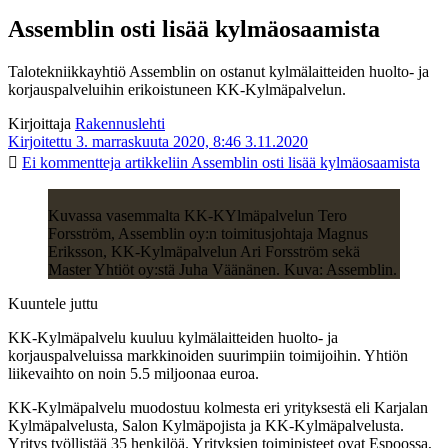
Assemblin osti lisää kylmäosaamista
Talotekniikkayhtiö Assemblin on ostanut kylmälaitteiden huolto- ja
korjauspalveluihin erikoistuneen KK-Kylmäpalvelun.
Kirjoittaja
Rakennuslehti
Kirjoitettu 3. marraskuuta 2020, 8:46
3.11.2020
Ei kommentteja
artikkeliin Assemblin osti lisää kylmäosaamista
Kuvassa vasemmalta KK-KYlmäpalvelun Tero
Forsström, Assemblin oy:n toimitusjohtaja Magnus
Eriksson, KK-Kylmäpalvelun Ari Forsström sekä
Master Yhtiöt oy:stä Juha Väänänen. Kuva: Assemblin.
Kuuntele juttu
KK-Kylmäpalvelu kuuluu kylmälaitteiden huolto- ja
korjauspalveluissa markkinoiden suurimpiin toimijoihin. Yhtiön
liikevaihto on noin 5.5 miljoonaa euroa.
KK-Kylmäpalvelu muodostuu kolmesta eri yrityksestä eli Karjalan
Kylmäpalvelusta, Salon Kylmäpojista ja KK-Kylmäpalvelusta.
Yritys työllistää 35 henkilöä. Yrityksien toimipisteet ovat Espoossa,