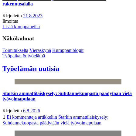
rakennusalalla
Kirjoitettu
21.8.2023
Ilmoitus
Lisää kumppaneilta
Näkökulmat
Toimitukselta
Vieraskynä
Kumppaniblogit
Työpaikat & työelämä
Työelämän uutisia
Starkin ammattilaiskysely: Suhdannekuopasta päädytään vielä
työvoimapulaan
Kirjoitettu
6.8.2026
Ei kommentteja
artikkeliin Starkin ammattilaiskysely:
Suhdannekuopasta päädytään vielä työvoimapulaan