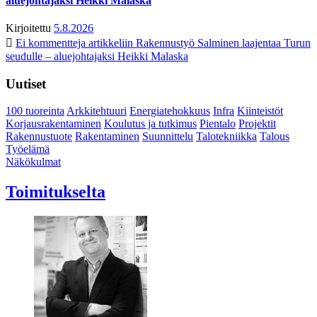
aluejohtajaksi Heikki Malaska
Kirjoitettu
5.8.2026
Ei kommentteja
artikkeliin Rakennustyö Salminen laajentaa Turun
seudulle – aluejohtajaksi Heikki Malaska
Uutiset
100 tuoreinta
Arkkitehtuuri
Energiatehokkuus
Infra
Kiinteistöt
Korjausrakentaminen
Koulutus ja tutkimus
Pientalo
Projektit
Rakennustuote
Rakentaminen
Suunnittelu
Talotekniikka
Talous
Työelämä
Näkökulmat
Toimitukselta