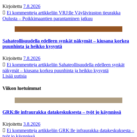
Kirjoitettu
7.8.2026
Ei kommentteja
artikkeliin VRJ:lle Väyläviraston tieurakka
Oulusta – Poikkimaantien parantaminen jatkuu
Sahateollisuudella edelleen synkät näkymät – kiusana korkea
puunhinta ja heikko kysyntä
Kirjoitettu
7.8.2026
Ei kommentteja
artikkeliin Sahateollisuudella edelleen synkät
näkymät – kiusana korkea puunhinta ja heikko kysyntä
Lisää uutisia
Viikon luetuimmat
GRK:lle infraurakka datakeskuksesta – työt jo käynnissä
Kirjoitettu
3.8.2026
Ei kommentteja
artikkeliin GRK:lle infraurakka datakeskuksesta –
työt jo käynnissä