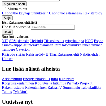
Kirjaudu sisään
Muista minut
Unohditko käyttäjätunnuksesi?
Unohditko salasanasi?
Rekisteröidy
Sulje
Etsi Rakennuslehti.fistä
Hae tältä sivustolta
Haku
Suositut avainsanat
YIT
SRV
skanska
Helsinki
Tilastokeskus
yrityskauppa
NCC
Espoo
asuntokauppa
asuntorakentaminen
Infra
talotekniikka
rakentaminen
Tampere
Caverion
Kirjaudu sisään
Rekisteröidy
Tilaa Rakennuslehti
Näköislehdet
Uutiset
Lue lisää näistä aiheista
Arkkitehtuuri
Energiatehokkuus
Infra
Kiinteistöt
Korjausrakentaminen
Koulutus ja tutkimus
Pientalo
Projektit
Rakennustuote
Rakentaminen
RaksaTV
Suunnittelu
Talotekniikka
Talous
Työelämä
Uutisissa nyt