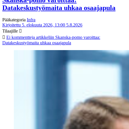
Datakeskustyömaita uhkaa osaajapula
Pääkategoria
Infra
Kirjoitettu 5. elokuuta 2026, 13:00
5.8.2026
Tilaajille
Ei kommentteja
artikkeliin Skanska-pomo varoittaa:
Datakeskustyömaita uhkaa osaajapula