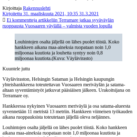
Kirjoittaja
Rakennuslehti
Kirjoitettu 31. maaliskuuta 2021, 10:35
31.3.2021
Ei kommentteja
artikkeliin Terramare jatkaa syväväylän
ruoppausta Vuosaaren väylällä – valmista vuoden lopulla
Louhintojen osalta jäljellä on lähes puolet töistä. Koko
hankkeen aikana maa-aineksia ruopataan noin 1,0
miljoonaa kuutiota ja louhetta syntyy noin 0,8
miljoonaa kuutiota.(Kuva: Väylävirasto)
Kuuntele juttu
Väyläviraston, Helsingin Sataman ja Helsingin kaupungin
yhteishankkeena toteutettavan Vuosaaren meriväylän ja satama-
altaan syventämistyöt jatkuvat pääsiäisen jälkeen. Urakoitsijana on
Terramare oy.
Hankkeessa nykyinen Vuosaaren meriväylä ja osa satama-alueesta
syvennetään 11 metristä 13 metriin. Hankkeen viimeisen työkauden
aikana ruoppauksista toteutetaan jäljellä oleva neljännes.
Louhintojen osalta jäljellä on lähes puolet töistä. Koko hankkeen
aikana maa-aineksia ruopataan noin 1,0 miljoonaa kuutiota ja