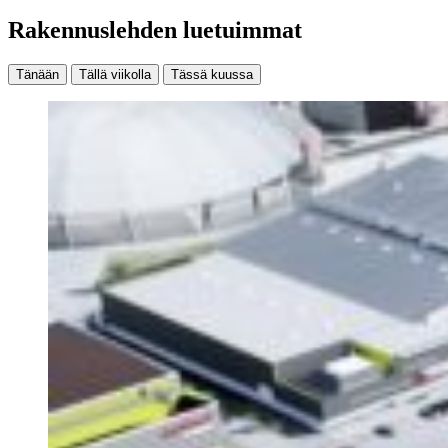
Rakennuslehden luetuimmat
Tänään
Tällä viikolla
Tässä kuussa