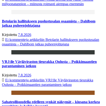
miljoonatappion – miinusta roimasti aiempaa enemmän
Betolarin hallitukseen puolustusalan osaamista – Dahlbom
jatkaa puheenjohtajana
Kirjoitettu
7.8.2026
Ei kommentteja
artikkeliin Betolarin hallitukseen puolustusalan
osaamista – Dahlbom jatkaa puheenjohtajana
VRJ:lle Väyläviraston tieurakka Oulusta – Poikkimaantien
parantaminen jatkuu
Kirjoitettu
7.8.2026
Ei kommentteja
artikkeliin VRJ:lle Väyläviraston tieurakka
Oulusta – Poikkimaantien parantaminen jatkuu
Sahateollisuudella edelleen synkät näkymät – kiusana korkea