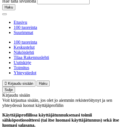
Hae tältä sivustolta
Haku
Etusivu
100 tuoreinta
Suurimmat
100 tuoreinta
Keskustelut
Näköislehti
Tilaa Rakennuslehti
Uutiskirje
Toimitus
Yhteystiedot
Kirjaudu sisään
Haku
Sulje
Kirjaudu sisään
Voit kirjautua sisään, jos olet jo aiemmin rekisteröitynyt ja sen
yhteydessä luonut käyttäjäprofiilin
Käyttäjäprofiilissa käyttäjätunnuksenasi toimii
sähköpostiosoitteesi (tai itse luomasi käyttäjätunnus) sekä itse
luomasi salasana.