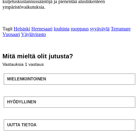
kuljetuskustannussäästöjä ja pienentää alusliikenteen
ympäristövaikutuksia.
Tagit
Helsinki
Hernesaari
louhinta
ruoppaus
syväväylä
Terramare
Vuosaari
Väylävirasto
Mitä mieltä olit jutusta?
Vastauksia
1
vastaus
MIELENKIINTOINEN
HYÖDYLLINEN
UUTTA TIETOA