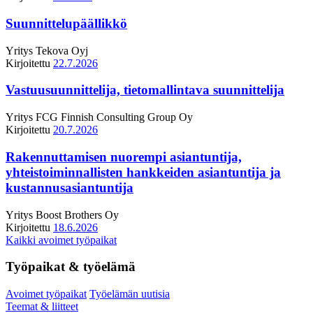
Suunnittelupäällikkö
Yritys
Tekova Oyj
Kirjoitettu
22.7.2026
Vastuusuunnittelija, tietomallintava suunnittelija
Yritys
FCG Finnish Consulting Group Oy
Kirjoitettu
20.7.2026
Rakennuttamisen nuorempi asiantuntija,
yhteistoiminnallisten hankkeiden asiantuntija ja
kustannusasiantuntija
Yritys
Boost Brothers Oy
Kirjoitettu
18.6.2026
Kaikki avoimet työpaikat
Työpaikat & työelämä
Avoimet työpaikat
Työelämän uutisia
Teemat & liitteet