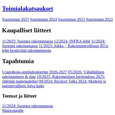
Toimialakatsaukset
Suurimmat 2025
Suurimmat 2024
Suurimmat 2023
Suurimmat 2022
Kaupalliset liitteet
11/2025: Suomea rakentamassa
12/2024: INFRA-lehti
11/2024:
Suomea rakentamassa
11/2023: Jokka − Rakennusteollisuus RT:n
lehti kestävästä rakentamisesta
Tapahtumia
Urapolkuja-oppilaitoskiertue 2026-2027
05/2026: Vähähiilinen
rakentaminen & data
10/2025: Rakentamisen kiertotalous 2025:
Jätteistä materiaaleiksi
09/2024: Recticel Talks 2024: Moderni ja
paloturvallinen loiva katto
Teemat ja liitteet
11/2024: Suomea rakentamassa
Mainostajalle