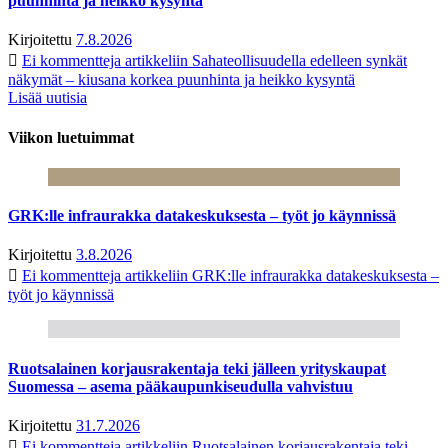
puunhinta ja heikko kysyntä
Kirjoitettu
7.8.2026
Ei kommentteja
artikkeliin Sahateollisuudella edelleen synkät
näkymät – kiusana korkea puunhinta ja heikko kysyntä
Lisää uutisia
Viikon luetuimmat
GRK:lle infraurakka datakeskuksesta – työt jo käynnissä
Kirjoitettu
3.8.2026
Ei kommentteja
artikkeliin GRK:lle infraurakka datakeskuksesta –
työt jo käynnissä
Ruotsalainen korjausrakentaja teki jälleen yrityskaupat
Suomessa – asema pääkaupunkiseudulla vahvistuu
Kirjoitettu
31.7.2026
Ei kommentteja
artikkeliin Ruotsalainen korjausrakentaja teki