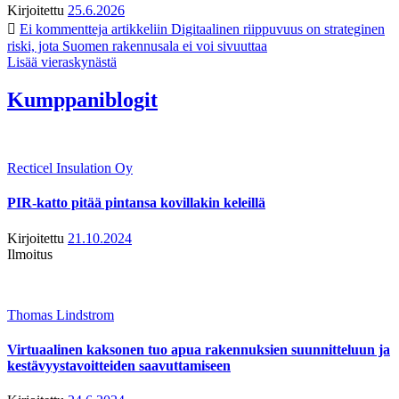
Kirjoitettu
25.6.2026
Ei kommentteja
artikkeliin Digitaalinen riippuvuus on strateginen
riski, jota Suomen rakennusala ei voi sivuuttaa
Lisää vieraskynästä
Kumppaniblogit
Recticel Insulation Oy
PIR-katto pitää pintansa kovillakin keleillä
Kirjoitettu
21.10.2024
Ilmoitus
Thomas Lindstrom
Virtuaalinen kaksonen tuo apua rakennuksien suunnitteluun ja
kestävyystavoitteiden saavuttamiseen