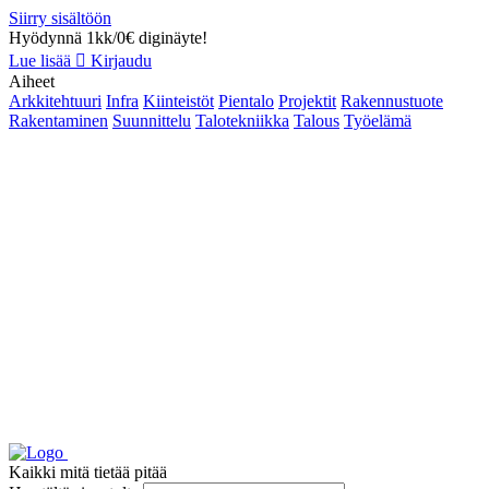
Siirry sisältöön
Hyödynnä 1kk/0€ diginäyte!
Lue lisää
Kirjaudu
Aiheet
Arkkitehtuuri
Infra
Kiinteistöt
Pientalo
Projektit
Rakennustuote
Rakentaminen
Suunnittelu
Talotekniikka
Talous
Työelämä
Kaikki mitä tietää pitää