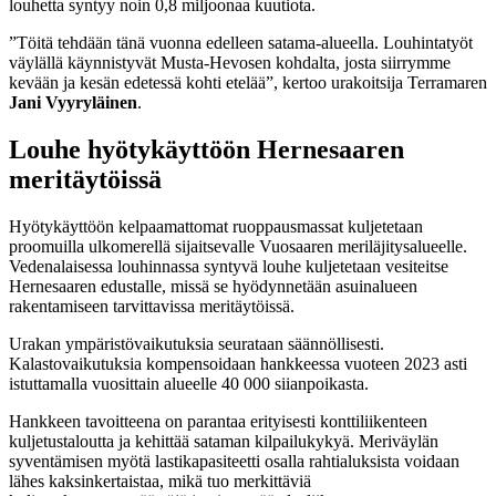
louhetta syntyy noin 0,8 miljoonaa kuutiota.
”Töitä tehdään tänä vuonna edelleen satama-alueella. Louhintatyöt
väylällä käynnistyvät Musta-Hevosen kohdalta, josta siirrymme
kevään ja kesän edetessä kohti etelää”, kertoo urakoitsija Terramaren
Jani Vyyryläinen
.
Louhe hyötykäyttöön Hernesaaren
meritäytöissä
Hyötykäyttöön kelpaamattomat ruoppausmassat kuljetetaan
proomuilla ulkomerellä sijaitsevalle Vuosaaren meriläjitysalueelle.
Vedenalaisessa louhinnassa syntyvä louhe kuljetetaan vesiteitse
Hernesaaren edustalle, missä se hyödynnetään asuinalueen
rakentamiseen tarvittavissa meritäytöissä.
Urakan ympäristövaikutuksia seurataan säännöllisesti.
Kalastovaikutuksia kompensoidaan hankkeessa vuoteen 2023 asti
istuttamalla vuosittain alueelle 40 000 siianpoikasta.
Hankkeen tavoitteena on parantaa erityisesti konttiliikenteen
kuljetustaloutta ja kehittää sataman kilpailukykyä. Meriväylän
syventämisen myötä lastikapasiteetti osalla rahtialuksista voidaan
lähes kaksinkertaistaa, mikä tuo merkittäviä