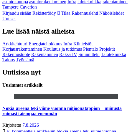
asuntokauppa
asuntorakentaminen
Infra
talotekniikka
rakentaminen
Tampere
Caverion
Kirjaudu sisään
Rekisteröidy
Tilaa Rakennuslehti
Näköislehdet
Uutiset
Lue lisää näistä aiheista
Arkkitehtuuri
Energiatehokkuus
Infra
Kiinteistöt
Korjausrakentaminen
Koulutus ja tutkimus
Pientalo
Projektit
Rakennustuote
Rakentaminen
RaksaTV
Suunnittelu
Talotekniikka
Talous
Työelämä
Uutisissa nyt
Uusimmat artikkelit
Nokia-areena teki viime vuonna miljoonatappion – miinusta
roimasti aiempaa enemmän
Kirjoitettu
7.8.2026
Ei kommentteja
artikkeliin Nokia-areena teki viime vuonna