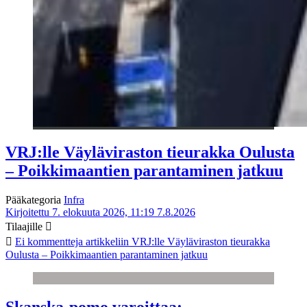
VRJ:lle Väyläviraston tieurakka Oulusta
– Poikkimaantien parantaminen jatkuu
Pääkategoria
Infra
Kirjoitettu 7. elokuuta 2026, 11:19
7.8.2026
Tilaajille
Ei kommentteja
artikkeliin VRJ:lle Väyläviraston tieurakka
Oulusta – Poikkimaantien parantaminen jatkuu
Skanska-pomo varoittaa: