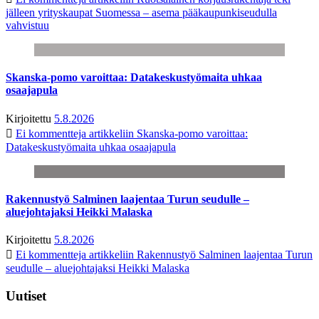
jälleen yrityskaupat Suomessa – asema pääkaupunkiseudulla
vahvistuu
Skanska-pomo varoittaa: Datakeskustyömaita uhkaa
osaajapula
Kirjoitettu
5.8.2026
Ei kommentteja
artikkeliin Skanska-pomo varoittaa:
Datakeskustyömaita uhkaa osaajapula
Rakennustyö Salminen laajentaa Turun seudulle –
aluejohtajaksi Heikki Malaska
Kirjoitettu
5.8.2026
Ei kommentteja
artikkeliin Rakennustyö Salminen laajentaa Turun
seudulle – aluejohtajaksi Heikki Malaska
Uutiset