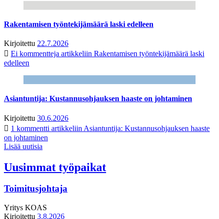
Rakentamisen työntekijämäärä laski edelleen
Kirjoitettu
22.7.2026
Ei kommentteja
artikkeliin Rakentamisen työntekijämäärä laski
edelleen
Asiantuntija: Kustannusohjauksen haaste on johtaminen
Kirjoitettu
30.6.2026
1 kommentti
artikkeliin Asiantuntija: Kustannusohjauksen haaste
on johtaminen
Lisää uutisia
Uusimmat työpaikat
Toimitusjohtaja
Yritys
KOAS
Kirjoitettu
3.8.2026