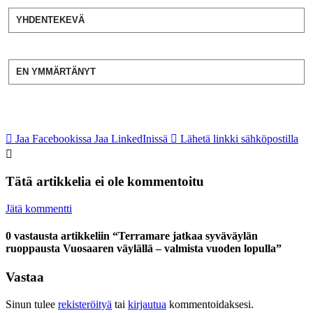
YHDENTEKEVÄ
EN YMMÄRTÄNYT
Jaa Facebookissa
Jaa LinkedInissä
Lähetä linkki sähköpostilla
Tätä artikkelia ei ole kommentoitu
Jätä kommentti
0 vastausta artikkeliin “Terramare jatkaa syväväylän
ruoppausta Vuosaaren väylällä – valmista vuoden lopulla”
Vastaa
Sinun tulee
rekisteröityä
tai
kirjautua
kommentoidaksesi.