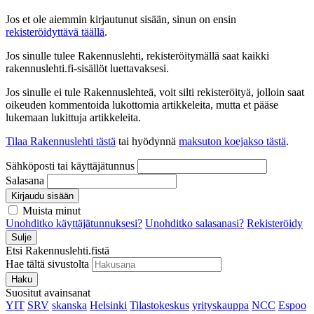
Jos et ole aiemmin kirjautunut sisään, sinun on ensin
rekisteröidyttävä täällä
.
Jos sinulle tulee Rakennuslehti, rekisteröitymällä saat kaikki
rakennuslehti.fi-sisällöt luettavaksesi.
Jos sinulle ei tule Rakennuslehteä, voit silti rekisteröityä, jolloin saat
oikeuden kommentoida lukottomia artikkeleita, mutta et pääse
lukemaan lukittuja artikkeleita.
Tilaa Rakennuslehti tästä
tai hyödynnä
maksuton koejakso tästä
.
Sähköposti tai käyttäjätunnus
Salasana
Kirjaudu sisään
Muista minut
Unohditko käyttäjätunnuksesi?
Unohditko salasanasi?
Rekisteröidy
Sulje
Etsi Rakennuslehti.fistä
Hae tältä sivustolta
Haku
Suositut avainsanat
YIT
SRV
skanska
Helsinki
Tilastokeskus
yrityskauppa
NCC
Espoo