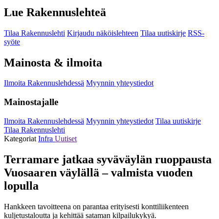
Lue Rakennuslehteä
Tilaa Rakennuslehti
Kirjaudu näköislehteen
Tilaa uutiskirje
RSS-
syöte
Mainosta & ilmoita
Ilmoita Rakennuslehdessä
Myynnin yhteystiedot
Mainostajalle
Ilmoita Rakennuslehdessä
Myynnin yhteystiedot
Tilaa uutiskirje
Tilaa Rakennuslehti
Kategoriat
Infra
Uutiset
Terramare jatkaa syväväylän ruoppausta
Vuosaaren väylällä – valmista vuoden
lopulla
Hankkeen tavoitteena on parantaa erityisesti konttiliikenteen
kuljetustaloutta ja kehittää sataman kilpailukykyä.