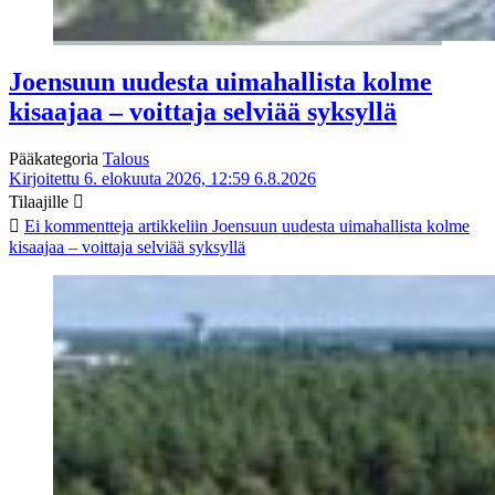
Joensuun uudesta uimahallista kolme
kisaajaa – voittaja selviää syksyllä
Pääkategoria
Talous
Kirjoitettu 6. elokuuta 2026, 12:59
6.8.2026
Tilaajille
Ei kommentteja
artikkeliin Joensuun uudesta uimahallista kolme
kisaajaa – voittaja selviää syksyllä