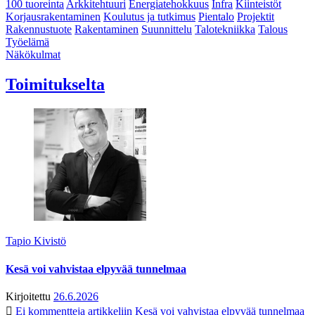
100 tuoreinta
Arkkitehtuuri
Energiatehokkuus
Infra
Kiinteistöt
Korjausrakentaminen
Koulutus ja tutkimus
Pientalo
Projektit
Rakennustuote
Rakentaminen
Suunnittelu
Talotekniikka
Talous
Työelämä
Näkökulmat
Toimitukselta
Tapio Kivistö
Kesä voi vahvistaa elpyvää tunnelmaa
Kirjoitettu
26.6.2026
Ei kommentteja
artikkeliin Kesä voi vahvistaa elpyvää tunnelmaa