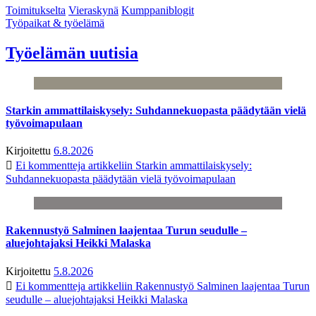
Toimitukselta
Vieraskynä
Kumppaniblogit
Työpaikat & työelämä
Työelämän uutisia
Starkin ammattilaiskysely: Suhdannekuopasta päädytään vielä
työvoimapulaan
Kirjoitettu
6.8.2026
Ei kommentteja
artikkeliin Starkin ammattilaiskysely:
Suhdannekuopasta päädytään vielä työvoimapulaan
Rakennustyö Salminen laajentaa Turun seudulle –
aluejohtajaksi Heikki Malaska
Kirjoitettu
5.8.2026
Ei kommentteja
artikkeliin Rakennustyö Salminen laajentaa Turun
seudulle – aluejohtajaksi Heikki Malaska