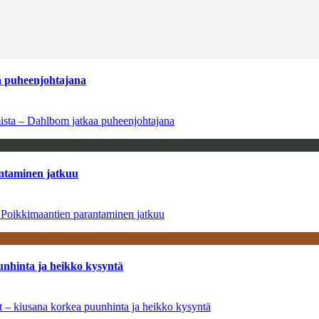
aa puheenjohtajana
amista – Dahlbom jatkaa puheenjohtajana
antaminen jatkuu
– Poikkimaantien parantaminen jatkuu
unhinta ja heikko kysyntä
ät – kiusana korkea puunhinta ja heikko kysyntä