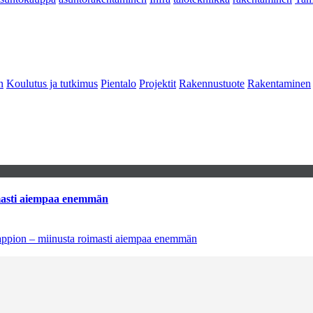
n
Koulutus ja tutkimus
Pientalo
Projektit
Rakennustuote
Rakentaminen
imasti aiempaa enemmän
tappion – miinusta roimasti aiempaa enemmän