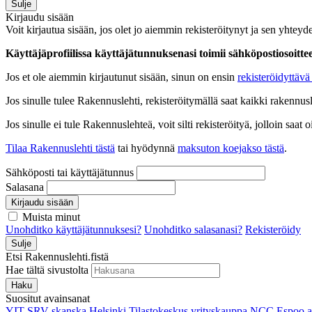
Sulje
Kirjaudu sisään
Voit kirjautua sisään, jos olet jo aiemmin rekisteröitynyt ja sen yhteyde
Käyttäjäprofiilissa käyttäjätunnuksenasi toimii sähköpostiosoittees
Jos et ole aiemmin kirjautunut sisään, sinun on ensin
rekisteröidyttävä 
Jos sinulle tulee Rakennuslehti, rekisteröitymällä saat kaikki rakennusle
Jos sinulle ei tule Rakennuslehteä, voit silti rekisteröityä, jolloin sa
Tilaa Rakennuslehti tästä
tai hyödynnä
maksuton koejakso tästä
.
Sähköposti tai käyttäjätunnus
Salasana
Kirjaudu sisään
Muista minut
Unohditko käyttäjätunnuksesi?
Unohditko salasanasi?
Rekisteröidy
Sulje
Etsi Rakennuslehti.fistä
Hae tältä sivustolta
Haku
Suositut avainsanat
YIT
SRV
skanska
Helsinki
Tilastokeskus
yrityskauppa
NCC
Espoo