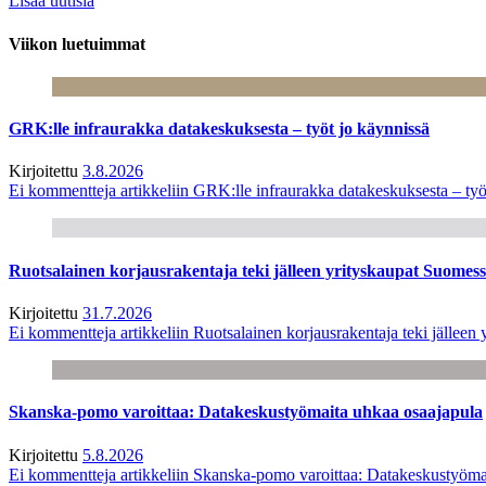
Lisää uutisia
Viikon luetuimmat
GRK:lle infraurakka datakeskuksesta – työt jo käynnissä
Kirjoitettu
3.8.2026
Ei kommentteja
artikkeliin GRK:lle infraurakka datakeskuksesta – työ
Ruotsalainen korjausrakentaja teki jälleen yrityskaupat Suome
Kirjoitettu
31.7.2026
Ei kommentteja
artikkeliin Ruotsalainen korjausrakentaja teki jälle
Skanska-pomo varoittaa: Datakeskustyömaita uhkaa osaajapula
Kirjoitettu
5.8.2026
Ei kommentteja
artikkeliin Skanska-pomo varoittaa: Datakeskustyöma