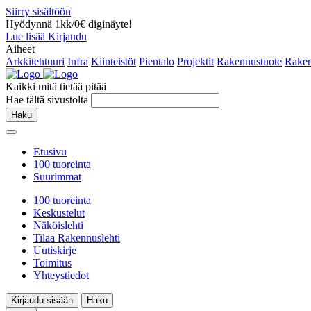
Siirry sisältöön
Hyödynnä 1kk/0€ diginäyte!
Lue lisää
Kirjaudu
Aiheet
Arkkitehtuuri
Infra
Kiinteistöt
Pientalo
Projektit
Rakennustuote
Raken
Kaikki mitä tietää pitää
Hae tältä sivustolta
Haku
Etusivu
100 tuoreinta
Suurimmat
100 tuoreinta
Keskustelut
Näköislehti
Tilaa Rakennuslehti
Uutiskirje
Toimitus
Yhteystiedot
Kirjaudu sisään
Haku