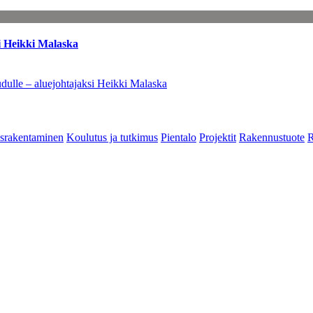
i Heikki Malaska
dulle – aluejohtajaksi Heikki Malaska
srakentaminen
Koulutus ja tutkimus
Pientalo
Projektit
Rakennustuote
R