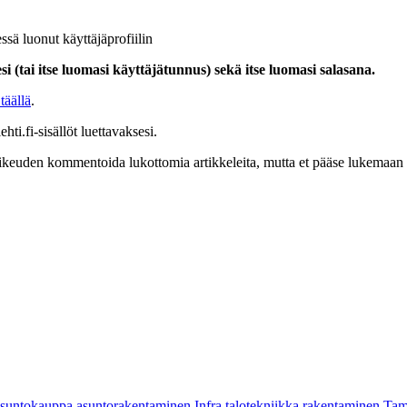
ssä luonut käyttäjäprofiilin
i (tai itse luomasi käyttäjätunnus) sekä itse luomasi salasana.
täällä
.
hti.fi-sisällöt luettavaksesi.
at oikeuden kommentoida lukottomia artikkeleita, mutta et pääse lukemaan l
asuntokauppa
asuntorakentaminen
Infra
talotekniikka
rakentaminen
Tam