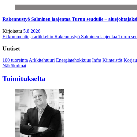
Rakennustyö Salminen laajentaa Turun seudulle – aluejohtajaks
Kirjoitettu
5.8.2026
Ei kommentteja
artikkeliin Rakennustyö Salminen laajentaa Turun seu
Uutiset
100 tuoreinta
Arkkitehtuuri
Energiatehokkuus
Infra
Kiinteistöt
Korjau
Näkökulmat
Toimitukselta