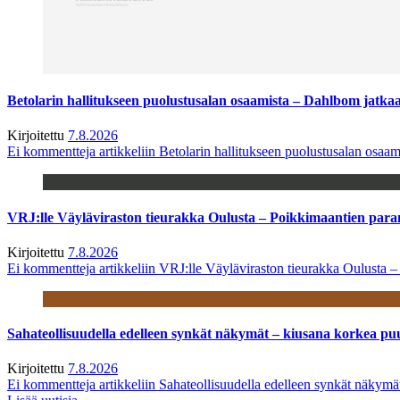
Betolarin hallitukseen puolustusalan osaamista – Dahlbom jatk
Kirjoitettu
7.8.2026
Ei kommentteja
artikkeliin Betolarin hallitukseen puolustusalan osa
VRJ:lle Väyläviraston tieurakka Oulusta – Poikkimaantien par
Kirjoitettu
7.8.2026
Ei kommentteja
artikkeliin VRJ:lle Väyläviraston tieurakka Oulusta 
Sahateollisuudella edelleen synkät näkymät – kiusana korkea pu
Kirjoitettu
7.8.2026
Ei kommentteja
artikkeliin Sahateollisuudella edelleen synkät näkym