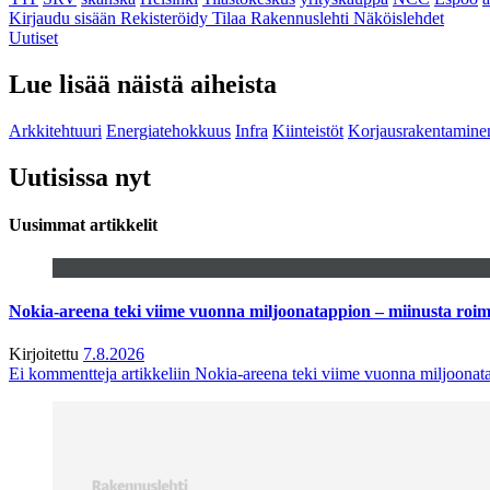
Kirjaudu sisään
Rekisteröidy
Tilaa Rakennuslehti
Näköislehdet
Uutiset
Lue lisää näistä aiheista
Arkkitehtuuri
Energiatehokkuus
Infra
Kiinteistöt
Korjausrakentamine
Uutisissa nyt
Uusimmat artikkelit
Nokia-areena teki viime vuonna miljoonatappion – miinusta ro
Kirjoitettu
7.8.2026
Ei kommentteja
artikkeliin Nokia-areena teki viime vuonna miljoona