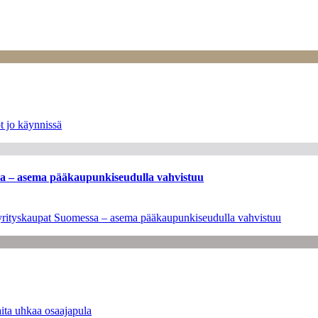
t jo käynnissä
ssa – asema pääkaupunkiseudulla vahvistuu
en yrityskaupat Suomessa – asema pääkaupunkiseudulla vahvistuu
ita uhkaa osaajapula