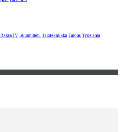
RaksaTV
Suunnittelu
Talotekniikka
Talous
Työelämä