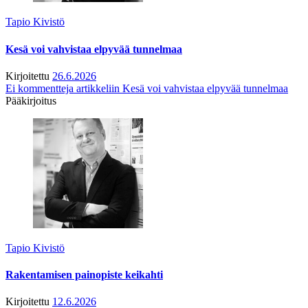
Tapio Kivistö
Kesä voi vahvistaa elpyvää tunnelmaa
Kirjoitettu
26.6.2026
Ei kommentteja
artikkeliin Kesä voi vahvistaa elpyvää tunnelmaa
Pääkirjoitus
Tapio Kivistö
Rakentamisen painopiste keikahti
Kirjoitettu
12.6.2026