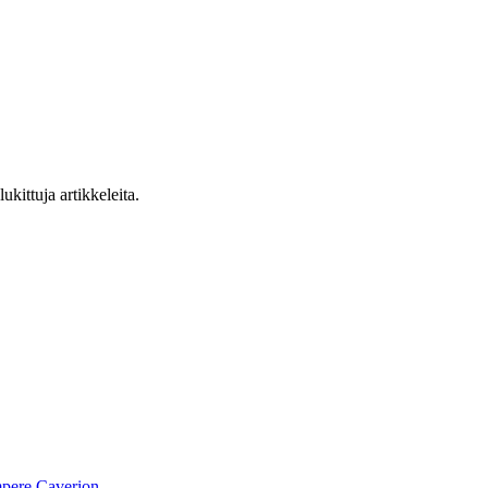
ukittuja artikkeleita.
pere
Caverion