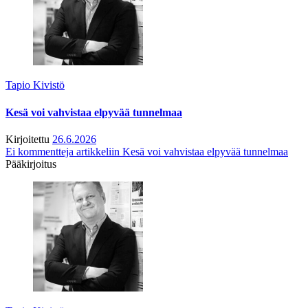
Tapio Kivistö
Kesä voi vahvistaa elpyvää tunnelmaa
Kirjoitettu
26.6.2026
Ei kommentteja
artikkeliin Kesä voi vahvistaa elpyvää tunnelmaa
Pääkirjoitus