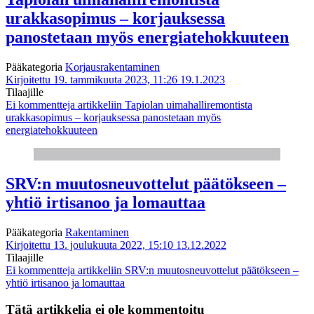
urakkasopimus – korjauksessa
panostetaan myös energiatehokkuuteen
Pääkategoria
Korjausrakentaminen
Kirjoitettu 19. tammikuuta 2023, 11:26
19.1.2023
Tilaajille
Ei kommentteja
artikkeliin Tapiolan uimahalliremontista
urakkasopimus – korjauksessa panostetaan myös
energiatehokkuuteen
SRV:n muutosneuvottelut päätökseen –
yhtiö irtisanoo ja lomauttaa
Pääkategoria
Rakentaminen
Kirjoitettu 13. joulukuuta 2022, 15:10
13.12.2022
Tilaajille
Ei kommentteja
artikkeliin SRV:n muutosneuvottelut päätökseen –
yhtiö irtisanoo ja lomauttaa
Tätä artikkelia ei ole kommentoitu