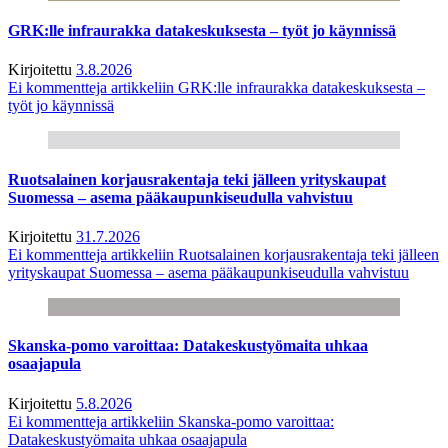
GRK:lle infraurakka datakeskuksesta – työt jo käynnissä
Kirjoitettu
3.8.2026
Ei kommentteja
artikkeliin GRK:lle infraurakka datakeskuksesta –
työt jo käynnissä
Ruotsalainen korjausrakentaja teki jälleen yrityskaupat
Suomessa – asema pääkaupunkiseudulla vahvistuu
Kirjoitettu
31.7.2026
Ei kommentteja
artikkeliin Ruotsalainen korjausrakentaja teki jälleen
yrityskaupat Suomessa – asema pääkaupunkiseudulla vahvistuu
Skanska-pomo varoittaa: Datakeskustyömaita uhkaa
osaajapula
Kirjoitettu
5.8.2026
Ei kommentteja
artikkeliin Skanska-pomo varoittaa:
Datakeskustyömaita uhkaa osaajapula