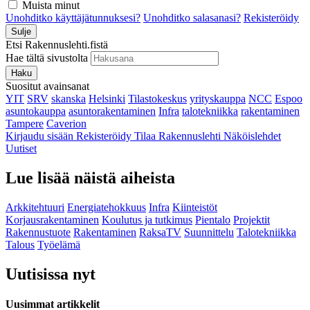
Muista minut
Unohditko käyttäjätunnuksesi?
Unohditko salasanasi?
Rekisteröidy
Sulje
Etsi Rakennuslehti.fistä
Hae tältä sivustolta
Haku
Suositut avainsanat
YIT
SRV
skanska
Helsinki
Tilastokeskus
yrityskauppa
NCC
Espoo
asuntokauppa
asuntorakentaminen
Infra
talotekniikka
rakentaminen
Tampere
Caverion
Kirjaudu sisään
Rekisteröidy
Tilaa Rakennuslehti
Näköislehdet
Uutiset
Lue lisää näistä aiheista
Arkkitehtuuri
Energiatehokkuus
Infra
Kiinteistöt
Korjausrakentaminen
Koulutus ja tutkimus
Pientalo
Projektit
Rakennustuote
Rakentaminen
RaksaTV
Suunnittelu
Talotekniikka
Talous
Työelämä
Uutisissa nyt
Uusimmat artikkelit