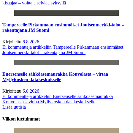
kisaajaa – voittaja selviää syksyllä
Tampereelle Pirkanmaan ensimmäiset Joutsenmerkki-talot –
rakentajana JM Suomi
Kirjoitettu
6.8.2026
Ei kommentteja
artikkeliin Tampereelle Pirkanmaan ensimmäiset
Joutsenmerkki-talot – rakentajana JM Suomi
Enersenselle sähköasemaurakka Kouvolasta – virtaa
Myllykosken datakeskukselle
Kirjoitettu
6.8.2026
Ei kommentteja
artikkeliin Enersenselle sähköasemaurakka
Kouvolasta – virtaa Myllykosken datakeskukselle
Lisää uutisia
Viikon luetuimmat