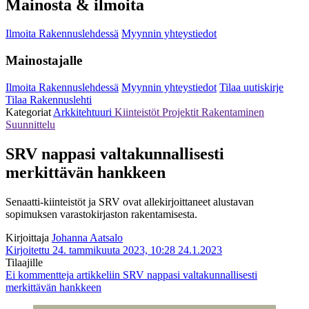
Mainosta & ilmoita
Ilmoita Rakennuslehdessä
Myynnin yhteystiedot
Mainostajalle
Ilmoita Rakennuslehdessä
Myynnin yhteystiedot
Tilaa uutiskirje
Tilaa Rakennuslehti
Kategoriat
Arkkitehtuuri
Kiinteistöt
Projektit
Rakentaminen
Suunnittelu
SRV nappasi valtakunnallisesti
merkittävän hankkeen
Senaatti-kiinteistöt ja SRV ovat allekirjoittaneet alustavan
sopimuksen varastokirjaston rakentamisesta.
Kirjoittaja
Johanna Aatsalo
Kirjoitettu 24. tammikuuta 2023, 10:28
24.1.2023
Tilaajille
Ei kommentteja
artikkeliin SRV nappasi valtakunnallisesti
merkittävän hankkeen