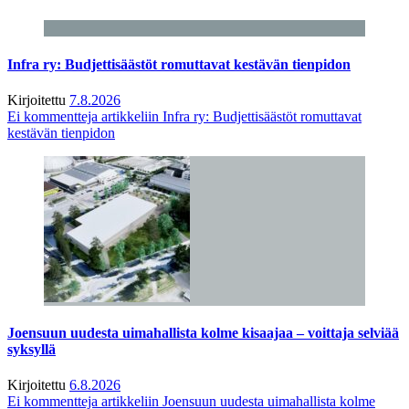
Infra ry: Budjettisäästöt romuttavat kestävän tienpidon
Kirjoitettu
7.8.2026
Ei kommentteja
artikkeliin Infra ry: Budjettisäästöt romuttavat
kestävän tienpidon
Joensuun uudesta uimahallista kolme kisaajaa – voittaja selviää
syksyllä
Kirjoitettu
6.8.2026
Ei kommentteja
artikkeliin Joensuun uudesta uimahallista kolme