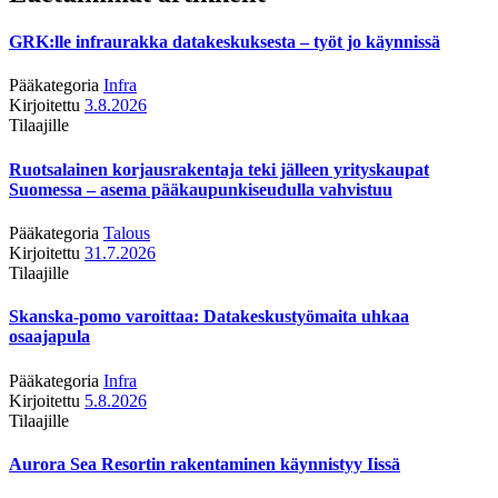
GRK:lle infraurakka datakeskuksesta – työt jo käynnissä
Pääkategoria
Infra
Kirjoitettu
3.8.2026
Tilaajille
Ruotsalainen korjausrakentaja teki jälleen yrityskaupat
Suomessa – asema pääkaupunkiseudulla vahvistuu
Pääkategoria
Talous
Kirjoitettu
31.7.2026
Tilaajille
Skanska-pomo varoittaa: Datakeskustyömaita uhkaa
osaajapula
Pääkategoria
Infra
Kirjoitettu
5.8.2026
Tilaajille
Aurora Sea Resortin rakentaminen käynnistyy Iissä