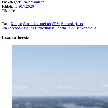
Pääkategoria
Rakentaminen
Kirjoitettu
30.7.2026
Tilaajille
Tagit
Kuopio
Senaatti-kiinteistöt
SRV
Varastokirjasto
Jaa Facebookissa
Jaa LinkedInissä
Lähetä linkki sähköpostilla
Lisää aiheesta