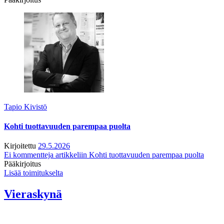
Tapio Kivistö
Kohti tuottavuuden parempaa puolta
Kirjoitettu
29.5.2026
Ei kommentteja
artikkeliin Kohti tuottavuuden parempaa puolta
Pääkirjoitus
Lisää toimitukselta
Vieraskynä