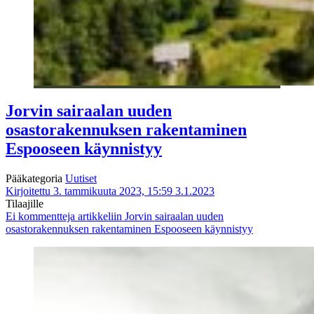
Jorvin sairaalan uuden
osastorakennuksen rakentaminen
Espooseen käynnistyy
Pääkategoria
Uutiset
Kirjoitettu 3. tammikuuta 2023, 15:59
3.1.2023
Tilaajille
Ei kommentteja
artikkeliin Jorvin sairaalan uuden
osastorakennuksen rakentaminen Espooseen käynnistyy