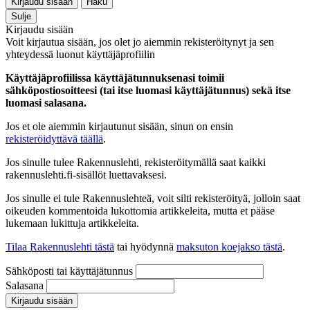
Kirjaudu sisään
Haku
Sulje
Kirjaudu sisään
Voit kirjautua sisään, jos olet jo aiemmin rekisteröitynyt ja sen
yhteydessä luonut käyttäjäprofiilin
Käyttäjäprofiilissa käyttäjätunnuksenasi toimii
sähköpostiosoitteesi (tai itse luomasi käyttäjätunnus) sekä itse
luomasi salasana.
Jos et ole aiemmin kirjautunut sisään, sinun on ensin
rekisteröidyttävä täällä
.
Jos sinulle tulee Rakennuslehti, rekisteröitymällä saat kaikki
rakennuslehti.fi-sisällöt luettavaksesi.
Jos sinulle ei tule Rakennuslehteä, voit silti rekisteröityä, jolloin saat
oikeuden kommentoida lukottomia artikkeleita, mutta et pääse
lukemaan lukittuja artikkeleita.
Tilaa Rakennuslehti tästä
tai hyödynnä
maksuton koejakso tästä
.
Sähköposti tai käyttäjätunnus
Salasana
Kirjaudu sisään