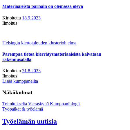
Materiaaleista parhain on olemassa oleva
Kirjoitettu
18.9.2023
Ilmoitus
Helsingin kiertotalouden klusteriohjelma
Parempaa tietoa kierrätysmateriaaleista kaivataan
rakennusalalla
Kirjoitettu
21.8.2023
Ilmoitus
Lisää kumppaneilta
Näkökulmat
Toimitukselta
Vieraskynä
Kumppaniblogit
Työpaikat & työelämä
Työelämän uutisia