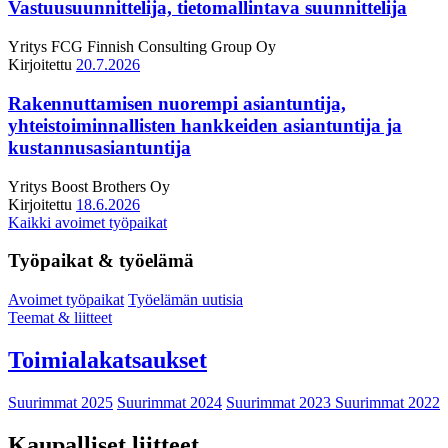
Vastuusuunnittelija, tietomallintava suunnittelija
Yritys
FCG Finnish Consulting Group Oy
Kirjoitettu
20.7.2026
Rakennuttamisen nuorempi asiantuntija,
yhteistoiminnallisten hankkeiden asiantuntija ja
kustannusasiantuntija
Yritys
Boost Brothers Oy
Kirjoitettu
18.6.2026
Kaikki avoimet työpaikat
Työpaikat & työelämä
Avoimet työpaikat
Työelämän uutisia
Teemat & liitteet
Toimialakatsaukset
Suurimmat 2025
Suurimmat 2024
Suurimmat 2023
Suurimmat 2022
Kaupalliset liitteet