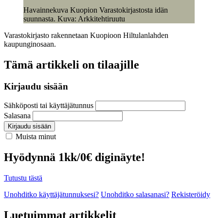
Havainnekuva Kuopion Varastokirjastosta idän
suunnasta. Kuva: Arkkitehtiruutu
Varastokirjasto rakennetaan Kuopioon Hiltulanlahden
kaupunginosaan.
Tämä artikkeli on tilaajille
Kirjaudu sisään
Sähköposti tai käyttäjätunnus
Salasana
Kirjaudu sisään
Muista minut
Hyödynnä 1kk/0€ diginäyte!
Tutustu tästä
Unohditko käyttäjätunnuksesi?
Unohditko salasanasi?
Rekisteröidy
Luetuimmat artikkelit