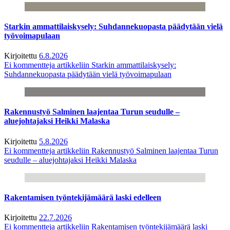
Starkin ammattilaiskysely: Suhdannekuopasta päädytään vielä
työvoimapulaan
Kirjoitettu
6.8.2026
Ei kommentteja
artikkeliin Starkin ammattilaiskysely:
Suhdannekuopasta päädytään vielä työvoimapulaan
Rakennustyö Salminen laajentaa Turun seudulle –
aluejohtajaksi Heikki Malaska
Kirjoitettu
5.8.2026
Ei kommentteja
artikkeliin Rakennustyö Salminen laajentaa Turun
seudulle – aluejohtajaksi Heikki Malaska
Rakentamisen työntekijämäärä laski edelleen
Kirjoitettu
22.7.2026
Ei kommentteja
artikkeliin Rakentamisen työntekijämäärä laski