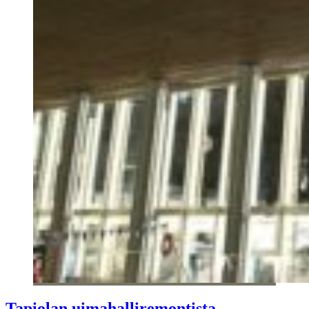
Tapiolan uimahalliremontista