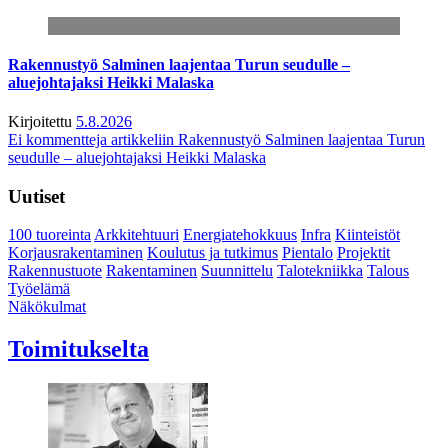
Rakennustyö Salminen laajentaa Turun seudulle –
aluejohtajaksi Heikki Malaska
Kirjoitettu
5.8.2026
Ei kommentteja
artikkeliin Rakennustyö Salminen laajentaa Turun
seudulle – aluejohtajaksi Heikki Malaska
Uutiset
100 tuoreinta
Arkkitehtuuri
Energiatehokkuus
Infra
Kiinteistöt
Korjausrakentaminen
Koulutus ja tutkimus
Pientalo
Projektit
Rakennustuote
Rakentaminen
Suunnittelu
Talotekniikka
Talous
Työelämä
Näkökulmat
Toimitukselta