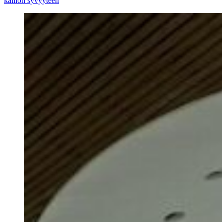
kallion syvyyteen