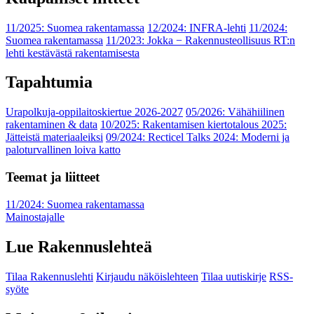
11/2025: Suomea rakentamassa
12/2024: INFRA-lehti
11/2024:
Suomea rakentamassa
11/2023: Jokka − Rakennusteollisuus RT:n
lehti kestävästä rakentamisesta
Tapahtumia
Urapolkuja-oppilaitoskiertue 2026-2027
05/2026: Vähähiilinen
rakentaminen & data
10/2025: Rakentamisen kiertotalous 2025:
Jätteistä materiaaleiksi
09/2024: Recticel Talks 2024: Moderni ja
paloturvallinen loiva katto
Teemat ja liitteet
11/2024: Suomea rakentamassa
Mainostajalle
Lue Rakennuslehteä
Tilaa Rakennuslehti
Kirjaudu näköislehteen
Tilaa uutiskirje
RSS-
syöte