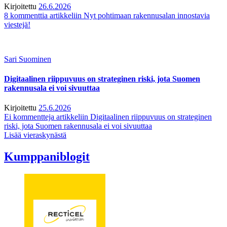
Kirjoitettu
26.6.2026
8 kommenttia
artikkeliin Nyt pohtimaan rakennusalan innostavia
viestejä!
Sari Suominen
Digitaalinen riippuvuus on strateginen riski, jota Suomen
rakennusala ei voi sivuuttaa
Kirjoitettu
25.6.2026
Ei kommentteja
artikkeliin Digitaalinen riippuvuus on strateginen
riski, jota Suomen rakennusala ei voi sivuuttaa
Lisää vieraskynästä
Kumppaniblogit