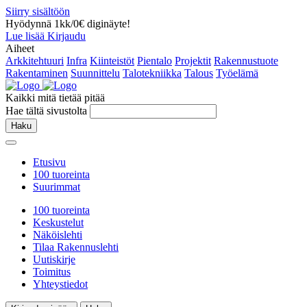
Siirry sisältöön
Hyödynnä 1kk/0€ diginäyte!
Lue lisää
Kirjaudu
Aiheet
Arkkitehtuuri
Infra
Kiinteistöt
Pientalo
Projektit
Rakennustuote
Rakentaminen
Suunnittelu
Talotekniikka
Talous
Työelämä
Kaikki mitä tietää pitää
Hae tältä sivustolta
Haku
Etusivu
100 tuoreinta
Suurimmat
100 tuoreinta
Keskustelut
Näköislehti
Tilaa Rakennuslehti
Uutiskirje
Toimitus
Yhteystiedot