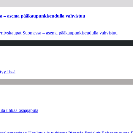
ssa – asema pääkaupunkiseudulla vahvistuu
en yrityskaupat Suomessa – asema pääkaupunkiseudulla vahvistuu
tyy Iissä
ita uhkaa osaajapula