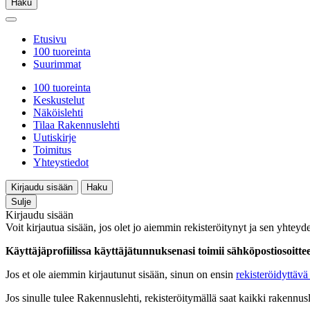
Haku
Etusivu
100 tuoreinta
Suurimmat
100 tuoreinta
Keskustelut
Näköislehti
Tilaa Rakennuslehti
Uutiskirje
Toimitus
Yhteystiedot
Kirjaudu sisään
Haku
Sulje
Kirjaudu sisään
Voit kirjautua sisään, jos olet jo aiemmin rekisteröitynyt ja sen yhteyde
Käyttäjäprofiilissa käyttäjätunnuksenasi toimii sähköpostiosoittees
Jos et ole aiemmin kirjautunut sisään, sinun on ensin
rekisteröidyttävä 
Jos sinulle tulee Rakennuslehti, rekisteröitymällä saat kaikki rakennusle