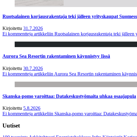
Ruotsalainen korjausrakentaja teki jälleen yrityskaupat Suome
Kirjoitettu
31.7.2026
Ei kommentteja
artikkeliin Ruotsalainen korjausrakentaja teki jälle
Aurora Sea Resortin rakentaminen käynnistyy Iissä
Kirjoitettu
30.7.2026
Ei kommentteja
artikkeliin Aurora Sea Resortin rakentaminen käynnis
Skanska-pomo varoittaa: Datakeskustyömaita uhkaa osaajapula
Kirjoitettu
5.8.2026
Ei kommentteja
artikkeliin Skanska-pomo varoittaa: Datakeskustyöma
Uutiset