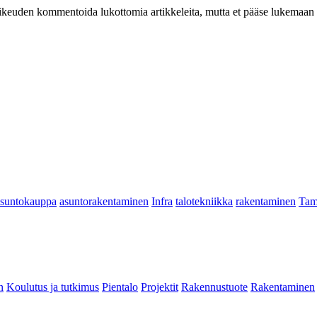
at oikeuden kommentoida lukottomia artikkeleita, mutta et pääse lukemaan l
asuntokauppa
asuntorakentaminen
Infra
talotekniikka
rakentaminen
Tam
n
Koulutus ja tutkimus
Pientalo
Projektit
Rakennustuote
Rakentaminen