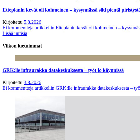
Etteplanin kevät oli kohmeinen – kysynnässä silti pientä piristyst
Kirjoitettu
5.8.2026
Ei kommentteja
artikkeliin Etteplanin kevät oli kohmeinen – kysynnässä
Lisää uutisia
Viikon luetuimmat
GRK:lle infraurakka datakeskuksesta – työt jo käynnissä
Kirjoitettu
3.8.2026
Ei kommentteja
artikkeliin GRK:lle infraurakka datakeskuksesta – työ