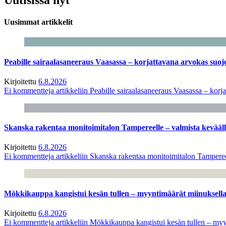
Uusimmat artikkelit
Peabille sairaalasaneeraus Vaasassa – korjattavana arvokas suo
Kirjoitettu
6.8.2026
Ei kommentteja
artikkeliin Peabille sairaalasaneeraus Vaasassa – kor
Skanska rakentaa monitoimitalon Tampereelle – valmista kevääl
Kirjoitettu
6.8.2026
Ei kommentteja
artikkeliin Skanska rakentaa monitoimitalon Tamperee
Mökkikauppa kangistui kesän tullen – myyntimäärät miinuksella
Kirjoitettu
6.8.2026
Ei kommentteja
artikkeliin Mökkikauppa kangistui kesän tullen – myy