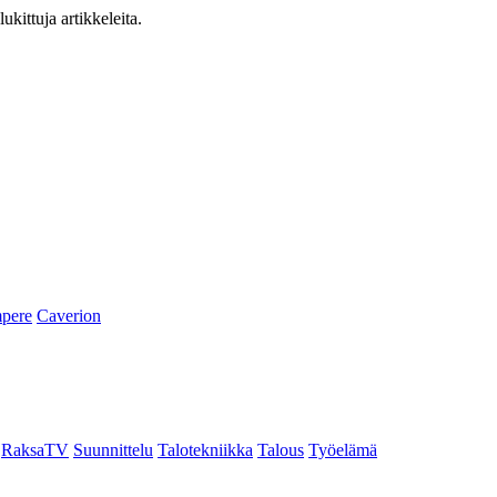
ukittuja artikkeleita.
pere
Caverion
RaksaTV
Suunnittelu
Talotekniikka
Talous
Työelämä