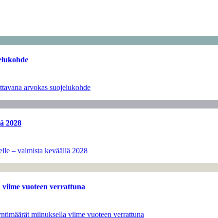
jelukohde
jattavana arvokas suojelukohde
lä 2028
lle – valmista keväällä 2028
 viime vuoteen verrattuna
ntimäärät miinuksella viime vuoteen verrattuna