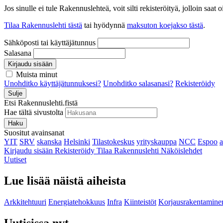
Jos sinulle ei tule Rakennuslehteä, voit silti rekisteröityä, jolloin sa
Tilaa Rakennuslehti tästä
tai hyödynnä
maksuton koejakso tästä
.
Sähköposti tai käyttäjätunnus
Salasana
Kirjaudu sisään
Muista minut
Unohditko käyttäjätunnuksesi?
Unohditko salasanasi?
Rekisteröidy
Sulje
Etsi Rakennuslehti.fistä
Hae tältä sivustolta
Haku
Suositut avainsanat
YIT
SRV
skanska
Helsinki
Tilastokeskus
yrityskauppa
NCC
Espoo
Kirjaudu sisään
Rekisteröidy
Tilaa Rakennuslehti
Näköislehdet
Uutiset
Lue lisää näistä aiheista
Arkkitehtuuri
Energiatehokkuus
Infra
Kiinteistöt
Korjausrakentamine
Uutisissa nyt