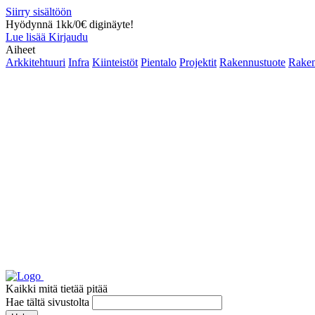
Siirry sisältöön
Hyödynnä 1kk/0€ diginäyte!
Lue lisää
Kirjaudu
Aiheet
Arkkitehtuuri
Infra
Kiinteistöt
Pientalo
Projektit
Rakennustuote
Raken
Kaikki mitä tietää pitää
Hae tältä sivustolta