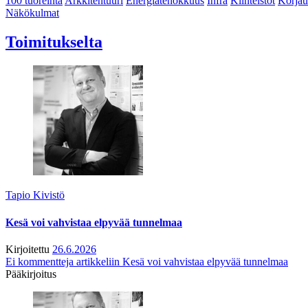
100 tuoreinta
Arkkitehtuuri
Energiatehokkuus
Infra
Kiinteistöt
Korjau
Näkökulmat
Toimitukselta
Tapio Kivistö
Kesä voi vahvistaa elpyvää tunnelmaa
Kirjoitettu
26.6.2026
Ei kommentteja
artikkeliin Kesä voi vahvistaa elpyvää tunnelmaa
Pääkirjoitus