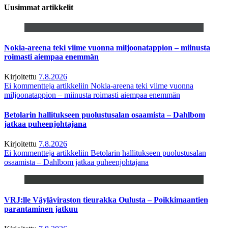
Uusimmat artikkelit
Nokia-areena teki viime vuonna miljoonatappion – miinusta
roimasti aiempaa enemmän
Kirjoitettu
7.8.2026
Ei kommentteja
artikkeliin Nokia-areena teki viime vuonna
miljoonatappion – miinusta roimasti aiempaa enemmän
Betolarin hallitukseen puolustusalan osaamista – Dahlbom
jatkaa puheenjohtajana
Kirjoitettu
7.8.2026
Ei kommentteja
artikkeliin Betolarin hallitukseen puolustusalan
osaamista – Dahlbom jatkaa puheenjohtajana
VRJ:lle Väyläviraston tieurakka Oulusta – Poikkimaantien
parantaminen jatkuu