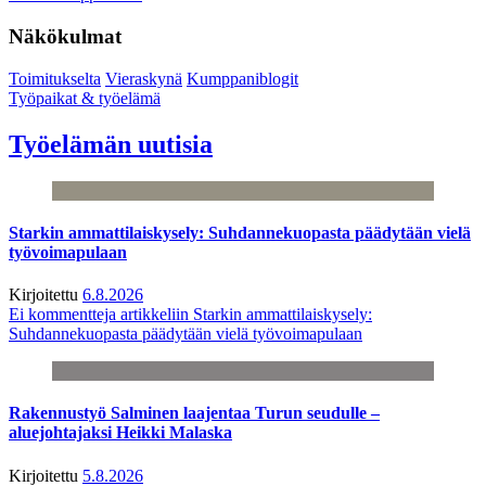
Näkökulmat
Toimitukselta
Vieraskynä
Kumppaniblogit
Työpaikat & työelämä
Työelämän uutisia
Starkin ammattilaiskysely: Suhdannekuopasta päädytään vielä
työvoimapulaan
Kirjoitettu
6.8.2026
Ei kommentteja
artikkeliin Starkin ammattilaiskysely:
Suhdannekuopasta päädytään vielä työvoimapulaan
Rakennustyö Salminen laajentaa Turun seudulle –
aluejohtajaksi Heikki Malaska
Kirjoitettu
5.8.2026