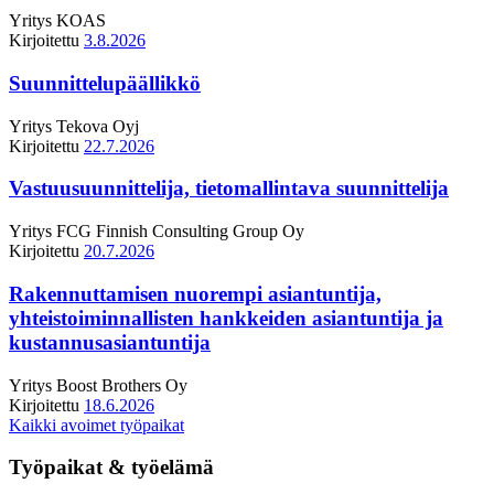
Yritys
KOAS
Kirjoitettu
3.8.2026
Suunnittelupäällikkö
Yritys
Tekova Oyj
Kirjoitettu
22.7.2026
Vastuusuunnittelija, tietomallintava suunnittelija
Yritys
FCG Finnish Consulting Group Oy
Kirjoitettu
20.7.2026
Rakennuttamisen nuorempi asiantuntija,
yhteistoiminnallisten hankkeiden asiantuntija ja
kustannusasiantuntija
Yritys
Boost Brothers Oy
Kirjoitettu
18.6.2026
Kaikki avoimet työpaikat
Työpaikat & työelämä