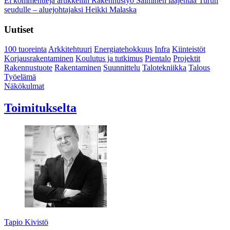
Ei kommentteja
artikkeliin Rakennustyö Salminen laajentaa Turun
seudulle – aluejohtajaksi Heikki Malaska
Uutiset
100 tuoreinta
Arkkitehtuuri
Energiatehokkuus
Infra
Kiinteistöt
Korjausrakentaminen
Koulutus ja tutkimus
Pientalo
Projektit
Rakennustuote
Rakentaminen
Suunnittelu
Talotekniikka
Talous
Työelämä
Näkökulmat
Toimitukselta
Tapio Kivistö