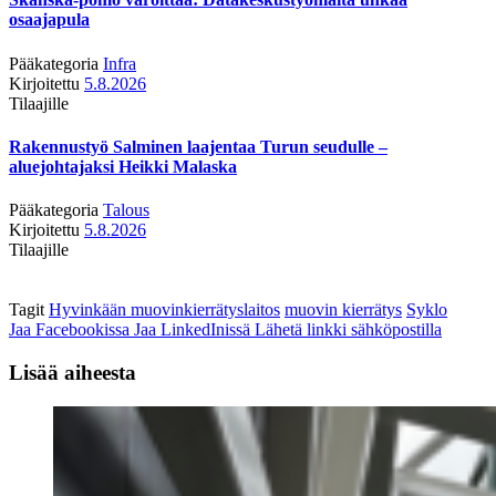
osaajapula
Pääkategoria
Infra
Kirjoitettu
5.8.2026
Tilaajille
Rakennustyö Salminen laajentaa Turun seudulle –
aluejohtajaksi Heikki Malaska
Pääkategoria
Talous
Kirjoitettu
5.8.2026
Tilaajille
Tagit
Hyvinkään muovinkierrätyslaitos
muovin kierrätys
Syklo
Jaa Facebookissa
Jaa LinkedInissä
Lähetä linkki sähköpostilla
Lisää aiheesta