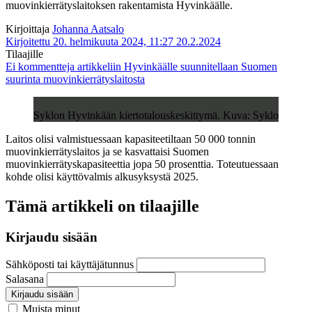
muovinkierrätyslaitoksen rakentamista Hyvinkäälle.
Kirjoittaja
Johanna Aatsalo
Kirjoitettu 20. helmikuuta 2024, 11:27
20.2.2024
Tilaajille
Ei kommentteja
artikkeliin Hyvinkäälle suunnitellaan Suomen
suurinta muovinkierrätyslaitosta
Syklon Hyvinkään kiertotalouskeskittymä. Kuva: Syklo
Laitos olisi valmistuessaan kapasiteetiltaan 50 000 tonnin
muovinkierrätyslaitos ja se kasvattaisi Suomen
muovinkierrätyskapasiteettia jopa 50 prosenttia. Toteutuessaan
kohde olisi käyttövalmis alkusyksystä 2025.
Tämä artikkeli on tilaajille
Kirjaudu sisään
Sähköposti tai käyttäjätunnus
Salasana
Kirjaudu sisään
Muista minut