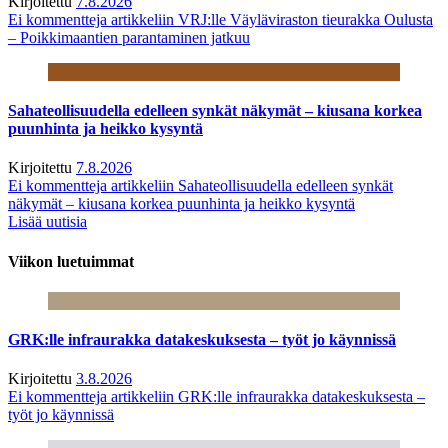
Kirjoitettu
7.8.2026
Ei kommentteja
artikkeliin VRJ:lle Väyläviraston tieurakka Oulusta
– Poikkimaantien parantaminen jatkuu
Sahateollisuudella edelleen synkät näkymät – kiusana korkea
puunhinta ja heikko kysyntä
Kirjoitettu
7.8.2026
Ei kommentteja
artikkeliin Sahateollisuudella edelleen synkät
näkymät – kiusana korkea puunhinta ja heikko kysyntä
Lisää uutisia
Viikon luetuimmat
GRK:lle infraurakka datakeskuksesta – työt jo käynnissä
Kirjoitettu
3.8.2026
Ei kommentteja
artikkeliin GRK:lle infraurakka datakeskuksesta –
työt jo käynnissä