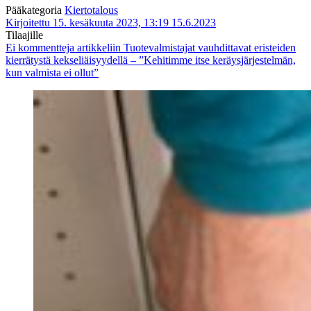
Pääkategoria
Kiertotalous
Kirjoitettu 15. kesäkuuta 2023, 13:19
15.6.2023
Tilaajille
Ei kommentteja
artikkeliin Tuotevalmistajat vauhdittavat eristeiden
kierrätystä kekseliäisyydellä – ”Kehitimme itse keräysjärjestelmän,
kun valmista ei ollut”