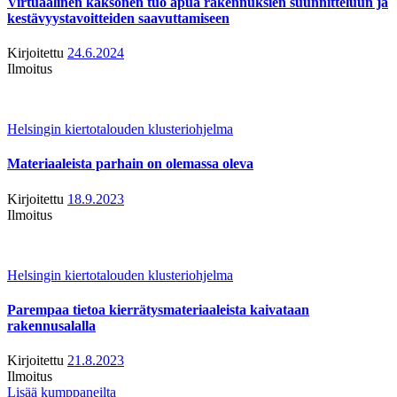
Virtuaalinen kaksonen tuo apua rakennuksien suunnitteluun ja
kestävyystavoitteiden saavuttamiseen
Kirjoitettu
24.6.2024
Ilmoitus
Helsingin kiertotalouden klusteriohjelma
Materiaaleista parhain on olemassa oleva
Kirjoitettu
18.9.2023
Ilmoitus
Helsingin kiertotalouden klusteriohjelma
Parempaa tietoa kierrätysmateriaaleista kaivataan
rakennusalalla
Kirjoitettu
21.8.2023
Ilmoitus
Lisää kumppaneilta