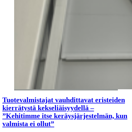
Tuotevalmistajat vauhdittavat eristeiden
kierrätystä kekseliäisyydellä –
”Kehitimme itse keräysjärjestelmän, kun
valmista ei ollut”