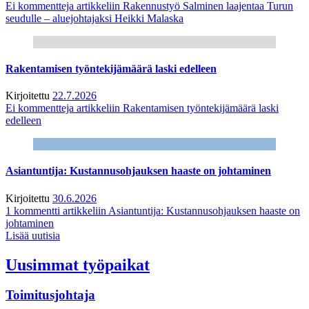
Ei kommentteja
artikkeliin Rakennustyö Salminen laajentaa Turun
seudulle – aluejohtajaksi Heikki Malaska
Rakentamisen työntekijämäärä laski edelleen
Kirjoitettu
22.7.2026
Ei kommentteja
artikkeliin Rakentamisen työntekijämäärä laski
edelleen
Asiantuntija: Kustannusohjauksen haaste on johtaminen
Kirjoitettu
30.6.2026
1 kommentti
artikkeliin Asiantuntija: Kustannusohjauksen haaste on
johtaminen
Lisää uutisia
Uusimmat työpaikat
Toimitusjohtaja