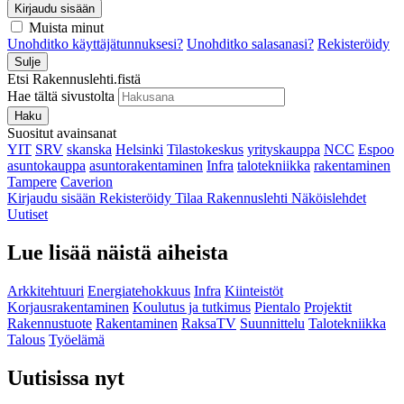
Kirjaudu sisään
Muista minut
Unohditko käyttäjätunnuksesi?
Unohditko salasanasi?
Rekisteröidy
Sulje
Etsi Rakennuslehti.fistä
Hae tältä sivustolta
Haku
Suositut avainsanat
YIT
SRV
skanska
Helsinki
Tilastokeskus
yrityskauppa
NCC
Espoo
asuntokauppa
asuntorakentaminen
Infra
talotekniikka
rakentaminen
Tampere
Caverion
Kirjaudu sisään
Rekisteröidy
Tilaa Rakennuslehti
Näköislehdet
Uutiset
Lue lisää näistä aiheista
Arkkitehtuuri
Energiatehokkuus
Infra
Kiinteistöt
Korjausrakentaminen
Koulutus ja tutkimus
Pientalo
Projektit
Rakennustuote
Rakentaminen
RaksaTV
Suunnittelu
Talotekniikka
Talous
Työelämä
Uutisissa nyt