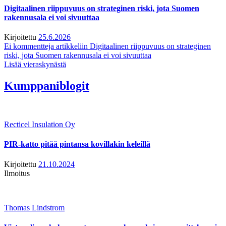
Digitaalinen riippuvuus on strateginen riski, jota Suomen
rakennusala ei voi sivuuttaa
Kirjoitettu
25.6.2026
Ei kommentteja
artikkeliin Digitaalinen riippuvuus on strateginen
riski, jota Suomen rakennusala ei voi sivuuttaa
Lisää vieraskynästä
Kumppaniblogit
Recticel Insulation Oy
PIR-katto pitää pintansa kovillakin keleillä
Kirjoitettu
21.10.2024
Ilmoitus
Thomas Lindstrom