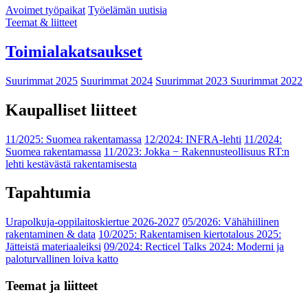
Avoimet työpaikat
Työelämän uutisia
Teemat & liitteet
Toimialakatsaukset
Suurimmat 2025
Suurimmat 2024
Suurimmat 2023
Suurimmat 2022
Kaupalliset liitteet
11/2025: Suomea rakentamassa
12/2024: INFRA-lehti
11/2024:
Suomea rakentamassa
11/2023: Jokka − Rakennusteollisuus RT:n
lehti kestävästä rakentamisesta
Tapahtumia
Urapolkuja-oppilaitoskiertue 2026-2027
05/2026: Vähähiilinen
rakentaminen & data
10/2025: Rakentamisen kiertotalous 2025:
Jätteistä materiaaleiksi
09/2024: Recticel Talks 2024: Moderni ja
paloturvallinen loiva katto
Teemat ja liitteet