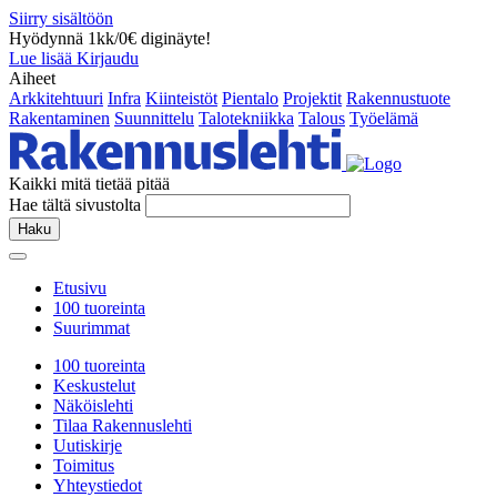
Siirry sisältöön
Hyödynnä 1kk/0€ diginäyte!
Lue lisää
Kirjaudu
Aiheet
Arkkitehtuuri
Infra
Kiinteistöt
Pientalo
Projektit
Rakennustuote
Rakentaminen
Suunnittelu
Talotekniikka
Talous
Työelämä
Kaikki mitä tietää pitää
Hae tältä sivustolta
Haku
Etusivu
100 tuoreinta
Suurimmat
100 tuoreinta
Keskustelut
Näköislehti
Tilaa Rakennuslehti
Uutiskirje
Toimitus
Yhteystiedot