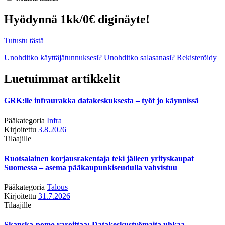
Hyödynnä 1kk/0€ diginäyte!
Tutustu tästä
Unohditko käyttäjätunnuksesi?
Unohditko salasanasi?
Rekisteröidy
Luetuimmat artikkelit
GRK:lle infraurakka datakeskuksesta – työt jo käynnissä
Pääkategoria
Infra
Kirjoitettu
3.8.2026
Tilaajille
Ruotsalainen korjausrakentaja teki jälleen yrityskaupat
Suomessa – asema pääkaupunkiseudulla vahvistuu
Pääkategoria
Talous
Kirjoitettu
31.7.2026
Tilaajille
Skanska-pomo varoittaa: Datakeskustyömaita uhkaa