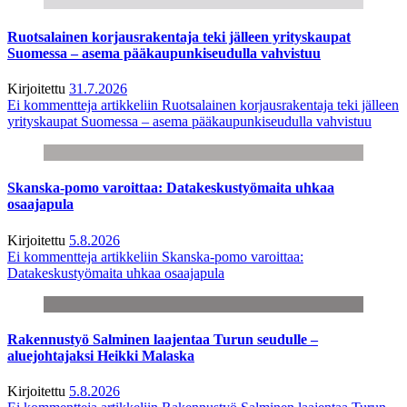
Ruotsalainen korjausrakentaja teki jälleen yrityskaupat
Suomessa – asema pääkaupunkiseudulla vahvistuu
Kirjoitettu
31.7.2026
Ei kommentteja
artikkeliin Ruotsalainen korjausrakentaja teki jälleen
yrityskaupat Suomessa – asema pääkaupunkiseudulla vahvistuu
Skanska-pomo varoittaa: Datakeskustyömaita uhkaa
osaajapula
Kirjoitettu
5.8.2026
Ei kommentteja
artikkeliin Skanska-pomo varoittaa:
Datakeskustyömaita uhkaa osaajapula
Rakennustyö Salminen laajentaa Turun seudulle –
aluejohtajaksi Heikki Malaska
Kirjoitettu
5.8.2026