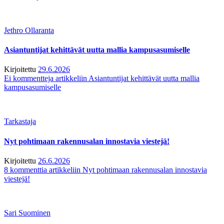
Jethro Ollaranta
Asiantuntijat kehittävät uutta mallia kampusasumiselle
Kirjoitettu
29.6.2026
Ei kommentteja
artikkeliin Asiantuntijat kehittävät uutta mallia
kampusasumiselle
Tarkastaja
Nyt pohtimaan rakennusalan innostavia viestejä!
Kirjoitettu
26.6.2026
8 kommenttia
artikkeliin Nyt pohtimaan rakennusalan innostavia
viestejä!
Sari Suominen