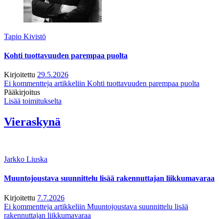
Tapio Kivistö
Kohti tuottavuuden parempaa puolta
Kirjoitettu
29.5.2026
Ei kommentteja
artikkeliin Kohti tuottavuuden parempaa puolta
Pääkirjoitus
Lisää toimitukselta
Vieraskynä
Jarkko Liuska
Muuntojoustava suunnittelu lisää rakennuttajan liikkumavaraa
Kirjoitettu
7.7.2026
Ei kommentteja
artikkeliin Muuntojoustava suunnittelu lisää
rakennuttajan liikkumavaraa