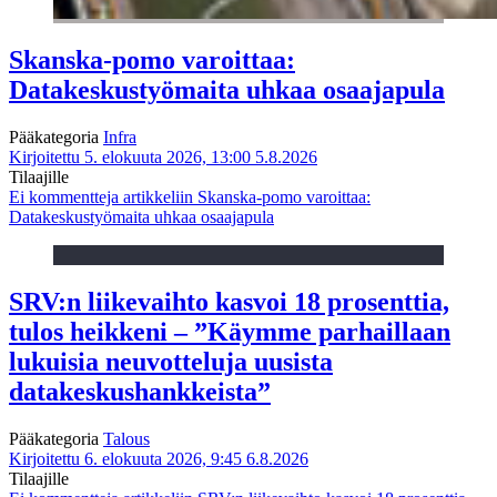
Skanska-pomo varoittaa:
Datakeskustyömaita uhkaa osaajapula
Pääkategoria
Infra
Kirjoitettu 5. elokuuta 2026, 13:00
5.8.2026
Tilaajille
Ei kommentteja
artikkeliin Skanska-pomo varoittaa:
Datakeskustyömaita uhkaa osaajapula
SRV:n liikevaihto kasvoi 18 prosenttia,
tulos heikkeni – ”Käymme parhaillaan
lukuisia neuvotteluja uusista
datakeskushankkeista”
Pääkategoria
Talous
Kirjoitettu 6. elokuuta 2026, 9:45
6.8.2026
Tilaajille