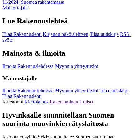
11/2024: Suomea rakentamassa
Mainostajalle
Lue Rakennuslehteä
Tilaa Rakennuslehti
Kirjaudu näköislehteen
Tilaa uutiskirje
RSS-
syöte
Mainosta & ilmoita
Ilmoita Rakennuslehdessä
Myynnin yhteystiedot
Mainostajalle
Ilmoita Rakennuslehdessä
Myynnin yhteystiedot
Tilaa uutiskirje
Tilaa Rakennuslehti
Kategoriat
Kiertotalous
Rakentaminen
Uutiset
Hyvinkäälle suunnitellaan Suomen
suurinta muovinkierrätyslaitosta
Kiertotalousyhtiö Syklo suunnittelee Suomen suurimman