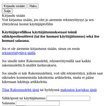
Kirjaudu sisään
Haku
Sulje
Kirjaudu sisään
Voit kirjautua sisään, jos olet jo aiemmin rekisteröitynyt ja sen
yhteydessä luonut käyttäjäprofiilin
Käyttäjäprofiilissa käyttäjätunnuksenasi toimii
sähköpostiosoitteesi (tai itse luomasi käyttäjätunnus) sekä itse
luomasi salasana.
Jos et ole aiemmin kirjautunut sisään, sinun on ensin
rekisteröidyttävä täällä
.
Jos sinulle tulee Rakennuslehti, rekisteröitymällä saat kaikki
rakennuslehti.fi-sisällöt luettavaksesi.
Jos sinulle ei tule Rakennuslehteä, voit silti rekisteröityä, jolloin saat
oikeuden kommentoida lukottomia artikkeleita, mutta et pääse
lukemaan lukittuja artikkeleita.
Tilaa Rakennuslehti tästä
tai hyödynnä
maksuton koejakso tästä
.
Sähköposti tai käyttäjätunnus
Salasana