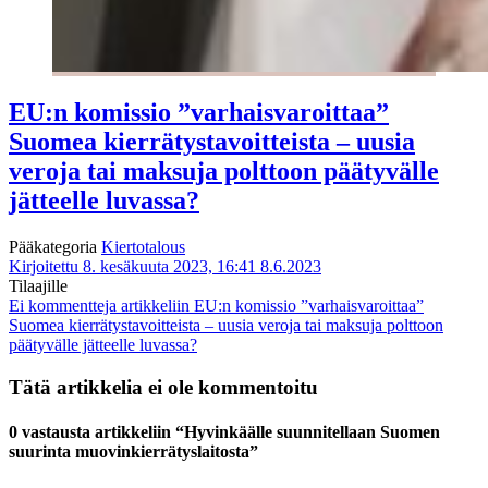
EU:n komissio ”varhaisvaroittaa”
Suomea kierrätystavoitteista – uusia
veroja tai maksuja polttoon päätyvälle
jätteelle luvassa?
Pääkategoria
Kiertotalous
Kirjoitettu 8. kesäkuuta 2023, 16:41
8.6.2023
Tilaajille
Ei kommentteja
artikkeliin EU:n komissio ”varhaisvaroittaa”
Suomea kierrätystavoitteista – uusia veroja tai maksuja polttoon
päätyvälle jätteelle luvassa?
Tätä artikkelia ei ole kommentoitu
0 vastausta artikkeliin “Hyvinkäälle suunnitellaan Suomen
suurinta muovinkierrätyslaitosta”