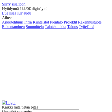
Siirry sisältöön
Hyödynnä 1kk/0€ diginäyte!
Lue lisää
Kirjaudu
Aiheet
Arkkitehtuuri
Infra
Kiinteistöt
Pientalo
Projektit
Rakennustuote
Rakentaminen
Suunnittelu
Talotekniikka
Talous
Työelämä
Kaikki mitä tietää pitää
Hae tältä sivustolta