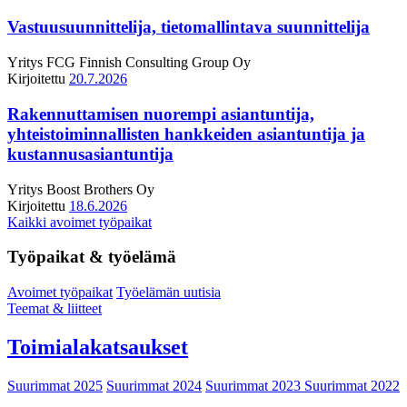
Vastuusuunnittelija, tietomallintava suunnittelija
Yritys
FCG Finnish Consulting Group Oy
Kirjoitettu
20.7.2026
Rakennuttamisen nuorempi asiantuntija,
yhteistoiminnallisten hankkeiden asiantuntija ja
kustannusasiantuntija
Yritys
Boost Brothers Oy
Kirjoitettu
18.6.2026
Kaikki avoimet työpaikat
Työpaikat & työelämä
Avoimet työpaikat
Työelämän uutisia
Teemat & liitteet
Toimialakatsaukset
Suurimmat 2025
Suurimmat 2024
Suurimmat 2023
Suurimmat 2022