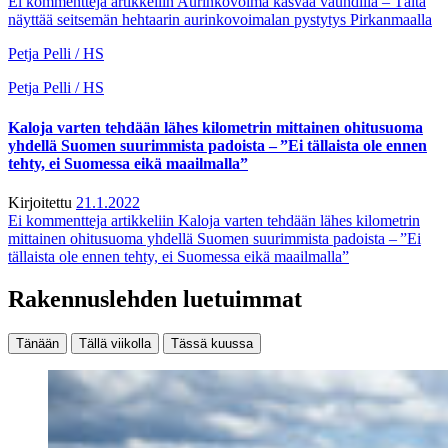
Ei kommentteja
artikkeliin Aurinkovoima kasvaa vauhdilla – Tältä
näyttää seitsemän hehtaarin aurinkovoimalan pystytys Pirkanmaalla
Petja Pelli / HS
Petja Pelli / HS
Kaloja varten tehdään lähes kilometrin mittainen ohitusuoma
yhdellä Suomen suurimmista padoista – ”Ei tällaista ole ennen
tehty, ei Suomessa eikä maailmalla”
Kirjoitettu
21.1.2022
Ei kommentteja
artikkeliin Kaloja varten tehdään lähes kilometrin
mittainen ohitusuoma yhdellä Suomen suurimmista padoista – ”Ei
tällaista ole ennen tehty, ei Suomessa eikä maailmalla”
Rakennuslehden luetuimmat
Tänään
Tällä viikolla
Tässä kuussa