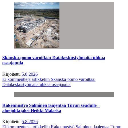
Skanska-pomo varoittaa: Datakeskustyömaita uhkaa
osaajapula
Kirjoitettu
5.8.2026
Ei kommentteja
artikkeliin Skanska-pomo varoittaa:
Datakeskustyömaita uhkaa osaajapula
Rakennustyö Salminen laajentaa Turun seudulle –
aluejohtajaksi Heikki Malaska
Kirjoitettu
5.8.2026
Ei kommentteja
artikkeliin Rakennustyö Salminen laajentaa Turun