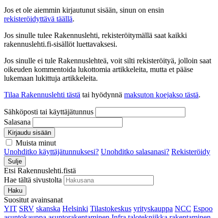
Jos et ole aiemmin kirjautunut sisään, sinun on ensin
rekisteröidyttävä täällä
.
Jos sinulle tulee Rakennuslehti, rekisteröitymällä saat kaikki
rakennuslehti.fi-sisällöt luettavaksesi.
Jos sinulle ei tule Rakennuslehteä, voit silti rekisteröityä, jolloin saat
oikeuden kommentoida lukottomia artikkeleita, mutta et pääse
lukemaan lukittuja artikkeleita.
Tilaa Rakennuslehti tästä
tai hyödynnä
maksuton koejakso tästä
.
Sähköposti tai käyttäjätunnus
Salasana
Kirjaudu sisään
Muista minut
Unohditko käyttäjätunnuksesi?
Unohditko salasanasi?
Rekisteröidy
Sulje
Etsi Rakennuslehti.fistä
Hae tältä sivustolta
Haku
Suositut avainsanat
YIT
SRV
skanska
Helsinki
Tilastokeskus
yrityskauppa
NCC
Espoo
asuntokauppa
asuntorakentaminen
Infra
talotekniikka
rakentaminen