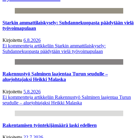
Starkin ammattilaiskysely: Suhdannekuopasta päädytään vielä
työvoimapulaan
Kirjoitettu
6.8.2026
Ei kommentteja
artikkeliin Starkin ammattilaiskysely:
Suhdannekuopasta päädytään vielä työvoimapulaan
Rakennustyö Salminen laajentaa Turun seudulle –
aluejohtajaksi Heikki Malaska
Kirjoitettu
5.8.2026
Ei kommentteja
artikkeliin Rakennustyö Salminen laajentaa Turun
seudulle – aluejohtajaksi Heikki Malaska
Rakentamisen työntekijämäärä laski edelleen
Kirjoitettu
22.7.2026