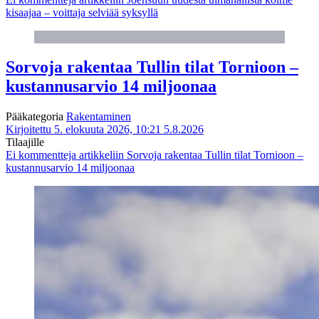
kisaajaa – voittaja selviää syksyllä
Sorvoja rakentaa Tullin tilat Tornioon –
kustannusarvio 14 miljoonaa
Pääkategoria
Rakentaminen
Kirjoitettu 5. elokuuta 2026, 10:21
5.8.2026
Tilaajille
Ei kommentteja
artikkeliin Sorvoja rakentaa Tullin tilat Tornioon –
kustannusarvio 14 miljoonaa