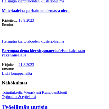
Helsingin kiertotalouden klusteriohjelma
Materiaaleista parhain on olemassa oleva
Kirjoitettu
18.9.2023
Ilmoitus
Helsingin kiertotalouden klusteriohjelma
Parempaa tietoa kierrätysmateriaaleista kaivataan
rakennusalalla
Kirjoitettu
21.8.2023
Ilmoitus
Lisää kumppaneilta
Näkökulmat
Toimitukselta
Vieraskynä
Kumppaniblogit
Työpaikat & työelämä
Työelämän uutisia