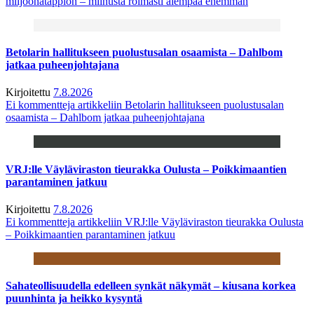
miljoonatappion – miinusta roimasti aiempaa enemmän
Betolarin hallitukseen puolustusalan osaamista – Dahlbom
jatkaa puheenjohtajana
Kirjoitettu
7.8.2026
Ei kommentteja
artikkeliin Betolarin hallitukseen puolustusalan
osaamista – Dahlbom jatkaa puheenjohtajana
VRJ:lle Väyläviraston tieurakka Oulusta – Poikkimaantien
parantaminen jatkuu
Kirjoitettu
7.8.2026
Ei kommentteja
artikkeliin VRJ:lle Väyläviraston tieurakka Oulusta
– Poikkimaantien parantaminen jatkuu
Sahateollisuudella edelleen synkät näkymät – kiusana korkea
puunhinta ja heikko kysyntä