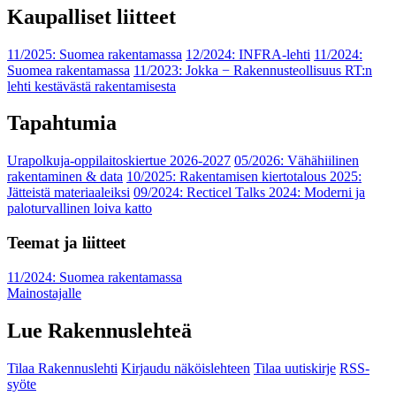
Kaupalliset liitteet
11/2025: Suomea rakentamassa
12/2024: INFRA-lehti
11/2024:
Suomea rakentamassa
11/2023: Jokka − Rakennusteollisuus RT:n
lehti kestävästä rakentamisesta
Tapahtumia
Urapolkuja-oppilaitoskiertue 2026-2027
05/2026: Vähähiilinen
rakentaminen & data
10/2025: Rakentamisen kiertotalous 2025:
Jätteistä materiaaleiksi
09/2024: Recticel Talks 2024: Moderni ja
paloturvallinen loiva katto
Teemat ja liitteet
11/2024: Suomea rakentamassa
Mainostajalle
Lue Rakennuslehteä
Tilaa Rakennuslehti
Kirjaudu näköislehteen
Tilaa uutiskirje
RSS-
syöte