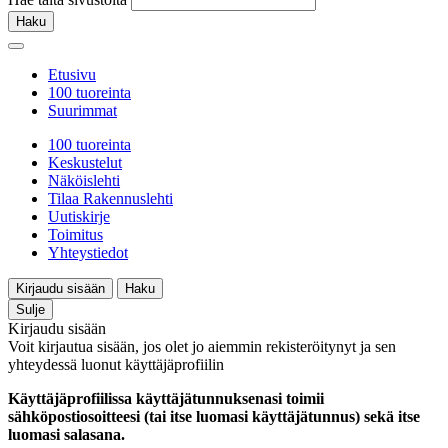
Haku
Etusivu
100 tuoreinta
Suurimmat
100 tuoreinta
Keskustelut
Näköislehti
Tilaa Rakennuslehti
Uutiskirje
Toimitus
Yhteystiedot
Kirjaudu sisään
Haku
Sulje
Kirjaudu sisään
Voit kirjautua sisään, jos olet jo aiemmin rekisteröitynyt ja sen
yhteydessä luonut käyttäjäprofiilin
Käyttäjäprofiilissa käyttäjätunnuksenasi toimii
sähköpostiosoitteesi (tai itse luomasi käyttäjätunnus) sekä itse
luomasi salasana.