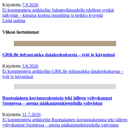
Kirjoitettu
7.8.2026
Ei kommentteja
artikkeliin Sahateollisuudella edelleen synkät
näkymät – kiusana korkea puunhinta ja heikko kysyntä
Lisää uutisia
Viikon luetuimmat
GRK:lle infraurakka datakeskuksesta – työt jo käynnissä
Kirjoitettu
3.8.2026
Ei kommentteja
artikkeliin GRK:lle infraurakka datakeskuksesta –
työt jo käynnissä
Ruotsalainen korjausrakentaja teki jälleen yrityskaupat
Suomessa – asema pääkaupunkiseudulla vahvistuu
Kirjoitettu
31.7.2026
Ei kommentteja
artikkeliin Ruotsalainen korjausrakentaja teki jälleen
yrityskaupat Suomessa – asema pääkaupunkiseudulla vahvistuu