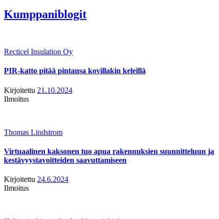
Kumppaniblogit
Recticel Insulation Oy
PIR-katto pitää pintansa kovillakin keleillä
Kirjoitettu
21.10.2024
Ilmoitus
Thomas Lindstrom
Virtuaalinen kaksonen tuo apua rakennuksien suunnitteluun ja
kestävyystavoitteiden saavuttamiseen
Kirjoitettu
24.6.2024
Ilmoitus