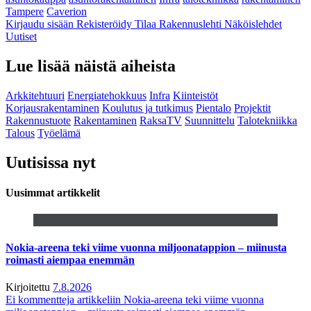
Tampere
Caverion
Kirjaudu sisään
Rekisteröidy
Tilaa Rakennuslehti
Näköislehdet
Uutiset
Lue lisää näistä aiheista
Arkkitehtuuri
Energiatehokkuus
Infra
Kiinteistöt
Korjausrakentaminen
Koulutus ja tutkimus
Pientalo
Projektit
Rakennustuote
Rakentaminen
RaksaTV
Suunnittelu
Talotekniikka
Talous
Työelämä
Uutisissa nyt
Uusimmat artikkelit
Nokia-areena teki viime vuonna miljoonatappion – miinusta
roimasti aiempaa enemmän
Kirjoitettu
7.8.2026
Ei kommentteja
artikkeliin Nokia-areena teki viime vuonna