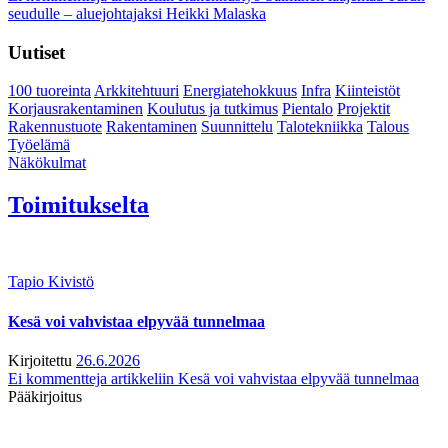
seudulle – aluejohtajaksi Heikki Malaska
Uutiset
100 tuoreinta
Arkkitehtuuri
Energiatehokkuus
Infra
Kiinteistöt
Korjausrakentaminen
Koulutus ja tutkimus
Pientalo
Projektit
Rakennustuote
Rakentaminen
Suunnittelu
Talotekniikka
Talous
Työelämä
Näkökulmat
Toimitukselta
Tapio Kivistö
Kesä voi vahvistaa elpyvää tunnelmaa
Kirjoitettu
26.6.2026
Ei kommentteja
artikkeliin Kesä voi vahvistaa elpyvää tunnelmaa
Pääkirjoitus