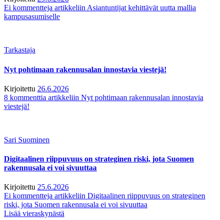
Ei kommentteja
artikkeliin Asiantuntijat kehittävät uutta mallia
kampusasumiselle
Tarkastaja
Nyt pohtimaan rakennusalan innostavia viestejä!
Kirjoitettu
26.6.2026
8 kommenttia
artikkeliin Nyt pohtimaan rakennusalan innostavia
viestejä!
Sari Suominen
Digitaalinen riippuvuus on strateginen riski, jota Suomen
rakennusala ei voi sivuuttaa
Kirjoitettu
25.6.2026
Ei kommentteja
artikkeliin Digitaalinen riippuvuus on strateginen
riski, jota Suomen rakennusala ei voi sivuuttaa
Lisää vieraskynästä