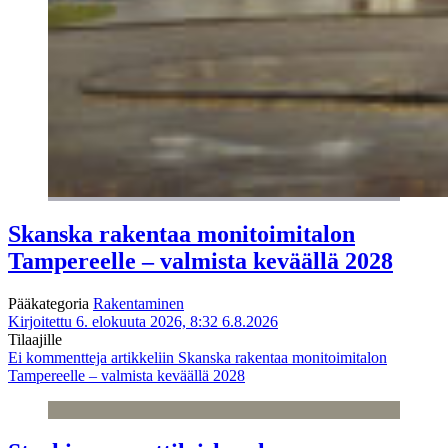
Skanska rakentaa monitoimitalon
Tampereelle – valmista keväällä 2028
Pääkategoria
Rakentaminen
Kirjoitettu 6. elokuuta 2026, 8:32
6.8.2026
Tilaajille
Ei kommentteja
artikkeliin Skanska rakentaa monitoimitalon
Tampereelle – valmista keväällä 2028