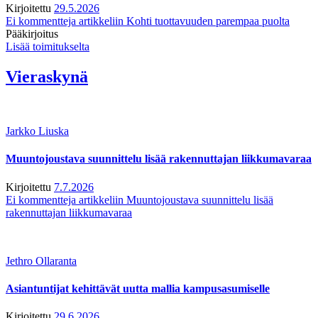
Kirjoitettu
29.5.2026
Ei kommentteja
artikkeliin Kohti tuottavuuden parempaa puolta
Pääkirjoitus
Lisää toimitukselta
Vieraskynä
Jarkko Liuska
Muuntojoustava suunnittelu lisää rakennuttajan liikkumavaraa
Kirjoitettu
7.7.2026
Ei kommentteja
artikkeliin Muuntojoustava suunnittelu lisää
rakennuttajan liikkumavaraa
Jethro Ollaranta
Asiantuntijat kehittävät uutta mallia kampusasumiselle
Kirjoitettu
29.6.2026