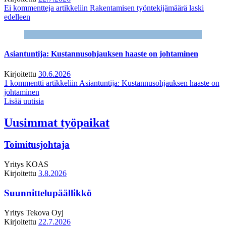
Ei kommentteja
artikkeliin Rakentamisen työntekijämäärä laski
edelleen
Asiantuntija: Kustannusohjauksen haaste on johtaminen
Kirjoitettu
30.6.2026
1 kommentti
artikkeliin Asiantuntija: Kustannusohjauksen haaste on
johtaminen
Lisää uutisia
Uusimmat työpaikat
Toimitusjohtaja
Yritys
KOAS
Kirjoitettu
3.8.2026
Suunnittelupäällikkö
Yritys
Tekova Oyj
Kirjoitettu
22.7.2026