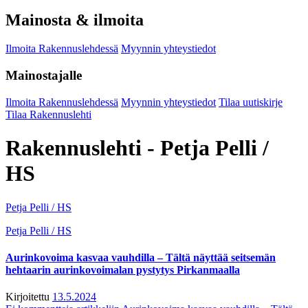
Mainosta & ilmoita
Ilmoita Rakennuslehdessä
Myynnin yhteystiedot
Mainostajalle
Ilmoita Rakennuslehdessä
Myynnin yhteystiedot
Tilaa uutiskirje
Tilaa Rakennuslehti
Rakennuslehti - Petja Pelli /
HS
Petja Pelli / HS
Petja Pelli / HS
Aurinkovoima kasvaa vauhdilla – Tältä näyttää seitsemän
hehtaarin aurinkovoimalan pystytys Pirkanmaalla
Kirjoitettu
13.5.2024