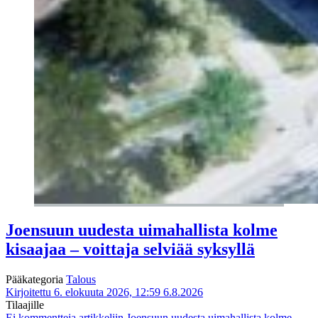
Joensuun uudesta uimahallista kolme
kisaajaa – voittaja selviää syksyllä
Pääkategoria
Talous
Kirjoitettu 6. elokuuta 2026, 12:59
6.8.2026
Tilaajille
Ei kommentteja
artikkeliin Joensuun uudesta uimahallista kolme