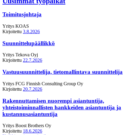
Uusimmat työpaikat
Toimitusjohtaja
Yritys
KOAS
Kirjoitettu
3.8.2026
Suunnittelupäällikkö
Yritys
Tekova Oyj
Kirjoitettu
22.7.2026
Vastuusuunnittelija, tietomallintava suunnittelija
Yritys
FCG Finnish Consulting Group Oy
Kirjoitettu
20.7.2026
Rakennuttamisen nuorempi asiantuntija,
yhteistoiminnallisten hankkeiden asiantuntija ja
kustannusasiantuntija
Yritys
Boost Brothers Oy
Kirjoitettu
18.6.2026