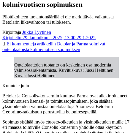
kolmivuotisen sopimuksen
Pilottikohteen tuotantomäärillä ei ole merkittävää vaikutusta
Betolarin liikevaihtoon tai tulokseen.
Kirjoittaja
Jukka Lyytinen
Kirjoitettu 29. tammikuuta 2025, 13:00
29.1.2025
Ei kommentteja
artikkeliin Betolar ja Parma solmivat
ontelolaatoista kolmivuotisen sopimuksen
Ontelolaattojen tuotanto on keskeinen osa modernia
valmisosarakentamista. Kuvituskuva: Jussi Helttunen.
Kuva: Jussi Helttunen
Kuuntele juttu
Betolar ja Consolis-konserniin kuuluva Parma ovat allekirjoittaneet
kolmivuotisen lisenssi- ja toimitussopimuksen, joka sisältää
yksinoikeuden valmistaa ontelolaattoja Suomessa Betolarin
Geoprime-ratkaisuun perustuvilla betoniresepteillä.
Sopimus sisältää myös etuosto-oikeuden ja yksinoikeuden muille 17
eri maassa toimiville Consolis-konsernin yhtiöille ottaa käyttöön
Betolarin kehittämä Geoprime-ratkaisu ontelolaattojen ja tiettyjen