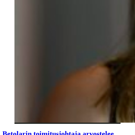
Betolarin toimitusjohtaja arvostelee