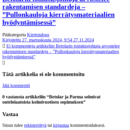
rakentamisen standardeja –
”Pullonkauloja kierrätysmateriaalien
hyödyntämisessä”
Pääkategoria
Kiertotalous
Kirjoitettu 27. marraskuuta 2024, 9:54
27.11.2024
Ei kommentteja
artikkeliin Betolarin toimitusjohtaja arvostelee
rakentamisen standardeja – ”Pullonkauloja kierrätysmateriaalien
hyödyntämisessä”
Tätä artikkelia ei ole kommentoitu
Jätä kommentti
0 vastausta artikkeliin “Betolar ja Parma solmivat
ontelolaatoista kolmivuotisen sopimuksen”
Vastaa
Sinun tulee
rekisteröityä
tai
kirjautua
kommentoidaksesi.