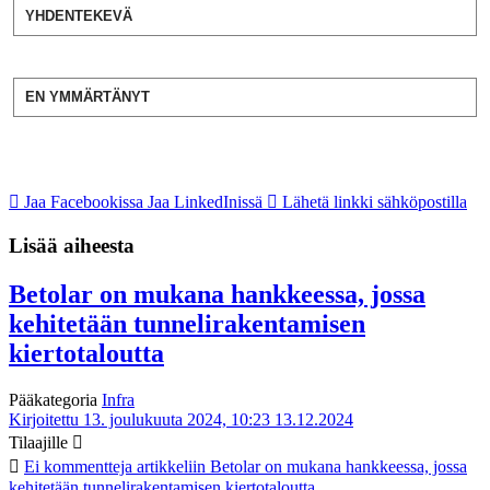
YHDENTEKEVÄ
EN YMMÄRTÄNYT
Jaa Facebookissa
Jaa LinkedInissä
Lähetä linkki sähköpostilla
Lisää aiheesta
Betolar on mukana hankkeessa, jossa
kehitetään tunnelirakentamisen
kiertotaloutta
Pääkategoria
Infra
Kirjoitettu 13. joulukuuta 2024, 10:23
13.12.2024
Tilaajille
Ei kommentteja
artikkeliin Betolar on mukana hankkeessa, jossa
kehitetään tunnelirakentamisen kiertotaloutta