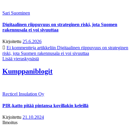
Sari Suominen
Digitaalinen riippuvuus on strateginen riski, jota Suomen
rakennusala ei voi sivuuttaa
Kirjoitettu
25.6.2026
Ei kommentteja
artikkeliin Digitaalinen riippuvuus on strateginen
riski, jota Suomen rakennusala ei voi sivuuttaa
Lisää vieraskynästä
Kumppaniblogit
Recticel Insulation Oy
PIR-katto pitää pintansa kovillakin keleillä
Kirjoitettu
21.10.2024
Ilmoitus