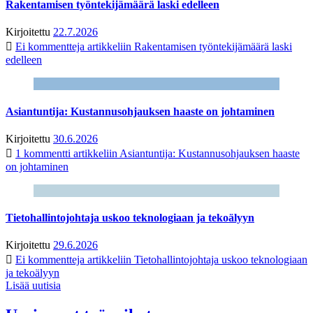
Rakentamisen työntekijämäärä laski edelleen
Kirjoitettu
22.7.2026
Ei kommentteja
artikkeliin Rakentamisen työntekijämäärä laski
edelleen
Asiantuntija: Kustannusohjauksen haaste on johtaminen
Kirjoitettu
30.6.2026
1 kommentti
artikkeliin Asiantuntija: Kustannusohjauksen haaste
on johtaminen
Tietohallintojohtaja uskoo teknologiaan ja tekoälyyn
Kirjoitettu
29.6.2026
Ei kommentteja
artikkeliin Tietohallintojohtaja uskoo teknologiaan
ja tekoälyyn
Lisää uutisia