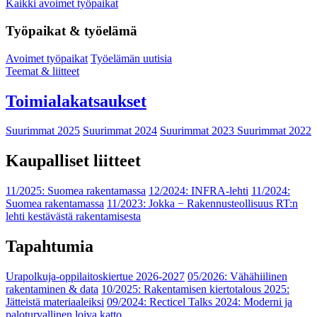
Kaikki avoimet työpaikat
Työpaikat & työelämä
Avoimet työpaikat
Työelämän uutisia
Teemat & liitteet
Toimialakatsaukset
Suurimmat 2025
Suurimmat 2024
Suurimmat 2023
Suurimmat 2022
Kaupalliset liitteet
11/2025: Suomea rakentamassa
12/2024: INFRA-lehti
11/2024:
Suomea rakentamassa
11/2023: Jokka − Rakennusteollisuus RT:n
lehti kestävästä rakentamisesta
Tapahtumia
Urapolkuja-oppilaitoskiertue 2026-2027
05/2026: Vähähiilinen
rakentaminen & data
10/2025: Rakentamisen kiertotalous 2025:
Jätteistä materiaaleiksi
09/2024: Recticel Talks 2024: Moderni ja
paloturvallinen loiva katto