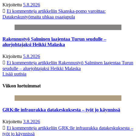
Kirjoitettu
5.8.2026
Ei kommentteja
artikkeliin Skanska-pomo varoittaa:
Datakeskustyömaita uhkaa osaajapula
Rakennustyö Salminen laajentaa Turun seudulle –
aluejohtajaksi Heikki Malaska
Kirjoitettu
5.8.2026
Ei kommentteja
artikkeliin Rakennustyö Salminen laajentaa Turun
seudulle – aluejohtajaksi Heikki Malaska
Lisää uutisia
Viikon luetuimmat
GRK:lle infraurakka datakeskuksesta – työt jo käynnissä
Kirjoitettu
3.8.2026
Ei kommentteja
artikkeliin GRK:lle infraurakka datakeskuksesta –
työt jo käynnissä