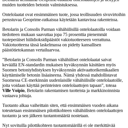
muiden tuotteiden betonin valmistuksessa.
Ontelolaatat ovat ensimmäinen tuote, jossa teollisuuden sivuvirtoihin
perustuvaa Geoprime-ratkaisua käytetään kantavissa rakenteissa.
Betolarin ja Consolis Parman vähähiilisillä ontelolaatoilla voidaan
tiedotteen mukaan saavuttaa jopa 75 prosenttia pienemmät
tuoteperäiset hiilidioksidipäästöt vakiotuotteeseen verrattuna.
Vakiotuotteena tässä laskelmassa on pidetty kansallisen
päästötietokannan vertailuarvoa.
”Betolarin ja Consolis Parman vähähiiliset ontelolaatat saivat
keväällä EN-standardin mukaisen hyväksynnän käsittäen myös
Suomen betoniyhdistyksen hyväksynnän aktivaattorikemikaalien
käyttämiselle betonin lisäaineena. Nämä yhdessä mahdollistavat
Suomessa CE-merkinnän uudenlaisille vähähiilisille ontelolaatoille,
joita voidaan käyttää perinteisten ontelolaattojen tapaan”, toteaa
Ville Voipio
, Betolarin rakentamisen tuotteista ja markkinoinnista
vastaava johtaja.
Tuotanto alkaa vaiheittain siten, että ensimmäisen vuoden aikana
toteutetaan ensimmäisen pilottikohteen vähähiilisten ontelolaattojen
tuotanto ja sen jälkeen tuotantomääriä nostetaan.
Nyt sovituilla pilottikohteen tuotantomäärillä ei ole merkittävää