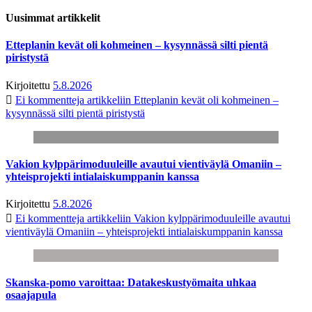
Uusimmat artikkelit
Etteplanin kevät oli kohmeinen – kysynnässä silti pientä
piristystä
Kirjoitettu
5.8.2026
Ei kommentteja
artikkeliin Etteplanin kevät oli kohmeinen –
kysynnässä silti pientä piristystä
Vakion kylppärimoduuleille avautui vientiväylä Omaniin –
yhteisprojekti intialaiskumppanin kanssa
Kirjoitettu
5.8.2026
Ei kommentteja
artikkeliin Vakion kylppärimoduuleille avautui
vientiväylä Omaniin – yhteisprojekti intialaiskumppanin kanssa
Skanska-pomo varoittaa: Datakeskustyömaita uhkaa
osaajapula