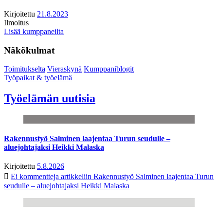
Kirjoitettu
21.8.2023
Ilmoitus
Lisää kumppaneilta
Näkökulmat
Toimitukselta
Vieraskynä
Kumppaniblogit
Työpaikat & työelämä
Työelämän uutisia
Rakennustyö Salminen laajentaa Turun seudulle –
aluejohtajaksi Heikki Malaska
Kirjoitettu
5.8.2026
Ei kommentteja
artikkeliin Rakennustyö Salminen laajentaa Turun
seudulle – aluejohtajaksi Heikki Malaska