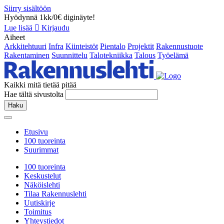
Siirry sisältöön
Hyödynnä 1kk/0€ diginäyte!
Lue lisää
Kirjaudu
Aiheet
Arkkitehtuuri
Infra
Kiinteistöt
Pientalo
Projektit
Rakennustuote
Rakentaminen
Suunnittelu
Talotekniikka
Talous
Työelämä
Kaikki mitä tietää pitää
Hae tältä sivustolta
Haku
Etusivu
100 tuoreinta
Suurimmat
100 tuoreinta
Keskustelut
Näköislehti
Tilaa Rakennuslehti
Uutiskirje
Toimitus
Yhteystiedot