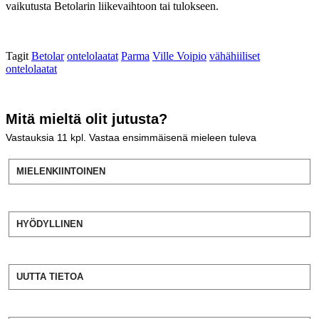
vaikutusta Betolarin liikevaihtoon tai tulokseen.
Tagit
Betolar
ontelolaatat
Parma
Ville Voipio
vähähiiliset
ontelolaatat
Mitä mieltä olit jutusta?
Vastauksia
11
kpl. Vastaa ensimmäisenä mieleen tuleva
MIELENKIINTOINEN
HYÖDYLLINEN
UUTTA TIETOA