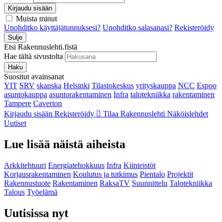
Kirjaudu sisään
Muista minut
Unohditko käyttäjätunnuksesi?
Unohditko salasanasi?
Rekisteröidy
Sulje
Etsi Rakennuslehti.fistä
Hae tältä sivustolta
Haku
Suositut avainsanat
YIT
SRV
skanska
Helsinki
Tilastokeskus
yrityskauppa
NCC
Espoo
asuntokauppa
asuntorakentaminen
Infra
talotekniikka
rakentaminen
Tampere
Caverion
Kirjaudu sisään
Rekisteröidy
Tilaa Rakennuslehti
Näköislehdet
Uutiset
Lue lisää näistä aiheista
Arkkitehtuuri
Energiatehokkuus
Infra
Kiinteistöt
Korjausrakentaminen
Koulutus ja tutkimus
Pientalo
Projektit
Rakennustuote
Rakentaminen
RaksaTV
Suunnittelu
Talotekniikka
Talous
Työelämä
Uutisissa nyt