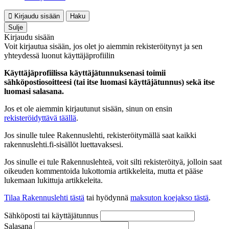
Kirjaudu sisään
Haku
Sulje
Kirjaudu sisään
Voit kirjautua sisään, jos olet jo aiemmin rekisteröitynyt ja sen
yhteydessä luonut käyttäjäprofiilin
Käyttäjäprofiilissa käyttäjätunnuksenasi toimii
sähköpostiosoitteesi (tai itse luomasi käyttäjätunnus) sekä itse
luomasi salasana.
Jos et ole aiemmin kirjautunut sisään, sinun on ensin
rekisteröidyttävä täällä
.
Jos sinulle tulee Rakennuslehti, rekisteröitymällä saat kaikki
rakennuslehti.fi-sisällöt luettavaksesi.
Jos sinulle ei tule Rakennuslehteä, voit silti rekisteröityä, jolloin saat
oikeuden kommentoida lukottomia artikkeleita, mutta et pääse
lukemaan lukittuja artikkeleita.
Tilaa Rakennuslehti tästä
tai hyödynnä
maksuton koejakso tästä
.
Sähköposti tai käyttäjätunnus
Salasana