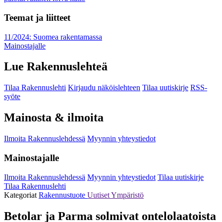
Teemat ja liitteet
11/2024: Suomea rakentamassa
Mainostajalle
Lue Rakennuslehteä
Tilaa Rakennuslehti
Kirjaudu näköislehteen
Tilaa uutiskirje
RSS-
syöte
Mainosta & ilmoita
Ilmoita Rakennuslehdessä
Myynnin yhteystiedot
Mainostajalle
Ilmoita Rakennuslehdessä
Myynnin yhteystiedot
Tilaa uutiskirje
Tilaa Rakennuslehti
Kategoriat
Rakennustuote
Uutiset
Ympäristö
Betolar ja Parma solmivat ontelolaatoista