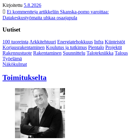
Kirjoitettu
5.8.2026
Ei kommentteja
artikkeliin Skanska-pomo varoittaa:
Datakeskustyömaita uhkaa osaajapula
Uutiset
100 tuoreinta
Arkkitehtuuri
Energiatehokkuus
Infra
Kiinteistöt
Korjausrakentaminen
Koulutus ja tutkimus
Pientalo
Projektit
Rakennustuote
Rakentaminen
Suunnittelu
Talotekniikka
Talous
Työelämä
Näkökulmat
Toimitukselta