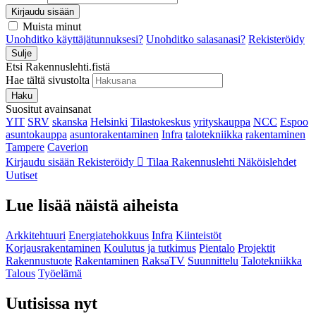
Kirjaudu sisään
Muista minut
Unohditko käyttäjätunnuksesi?
Unohditko salasanasi?
Rekisteröidy
Sulje
Etsi Rakennuslehti.fistä
Hae tältä sivustolta
Haku
Suositut avainsanat
YIT
SRV
skanska
Helsinki
Tilastokeskus
yrityskauppa
NCC
Espoo
asuntokauppa
asuntorakentaminen
Infra
talotekniikka
rakentaminen
Tampere
Caverion
Kirjaudu sisään
Rekisteröidy
Tilaa Rakennuslehti
Näköislehdet
Uutiset
Lue lisää näistä aiheista
Arkkitehtuuri
Energiatehokkuus
Infra
Kiinteistöt
Korjausrakentaminen
Koulutus ja tutkimus
Pientalo
Projektit
Rakennustuote
Rakentaminen
RaksaTV
Suunnittelu
Talotekniikka
Talous
Työelämä
Uutisissa nyt