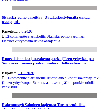
Skanska-pomo varoittaa: Datakeskustyömaita uhkaa
osaajapula
Kirjoitettu
5.8.2026
Ei kommentteja
artikkeliin Skanska-pomo varoittaa:
Datakeskustyömaita uhkaa osaajapula
Ruotsalainen korjausrakentaja teki jälleen yrityskaupat
Suomessa – asema pääkaupunkiseudulla vahvistuu
Kirjoitettu
31.7.2026
Ei kommentteja
artikkeliin Ruotsalainen korjausrakentaja teki
jälleen yrityskaupat Suomessa – asema pääkaupunkiseudulla
vahvistuu
Rakennustyö Salminen laajentaa Turun seudulle –