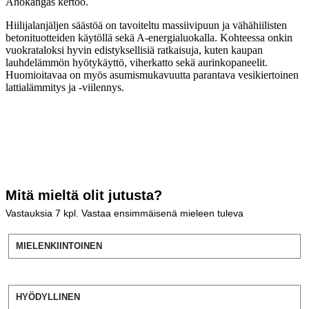
Ahokangas kertoo.
Hiilijalanjäljen säästöä on tavoiteltu massiivipuun ja vähähiilisten
betonituotteiden käytöllä sekä A-energialuokalla. Kohteessa onkin
vuokrataloksi hyvin edistyksellisiä ratkaisuja, kuten kaupan
lauhdelämmön hyötykäyttö, viherkatto sekä aurinkopaneelit.
Huomioitavaa on myös asumismukavuutta parantava vesikiertoinen
lattialämmitys ja -viilennys.
Mitä mieltä olit jutusta?
Vastauksia
7
kpl. Vastaa ensimmäisenä mieleen tuleva
MIELENKIINTOINEN
HYÖDYLLINEN