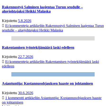
Rakennustyö Salminen laajentaa Turun seudulle –
aluejohtajaksi Heikki Malaska
Kirjoitettu
5.8.2026
Ei kommentteja
artikkeliin Rakennustyö Salminen laajentaa Turun
seudulle – aluejohtajaksi Heikki Malaska
Rakentamisen työntekijämäärä laski edelleen
Kirjoitettu
22.7.2026
Ei kommentteja
artikkeliin Rakentamisen työntekijämäärä laski
edelleen
Asiantuntija: Kustannusohjauksen haaste on johtaminen
Kirjoitettu
30.6.2026
1 kommentti
artikkeliin Asiantuntija: Kustannusohjauksen haaste
on johtaminen