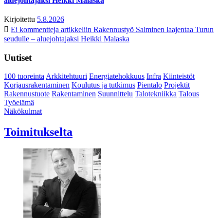
aluejohtajaksi Heikki Malaska
Kirjoitettu
5.8.2026
Ei kommentteja
artikkeliin Rakennustyö Salminen laajentaa Turun
seudulle – aluejohtajaksi Heikki Malaska
Uutiset
100 tuoreinta
Arkkitehtuuri
Energiatehokkuus
Infra
Kiinteistöt
Korjausrakentaminen
Koulutus ja tutkimus
Pientalo
Projektit
Rakennustuote
Rakentaminen
Suunnittelu
Talotekniikka
Talous
Työelämä
Näkökulmat
Toimitukselta