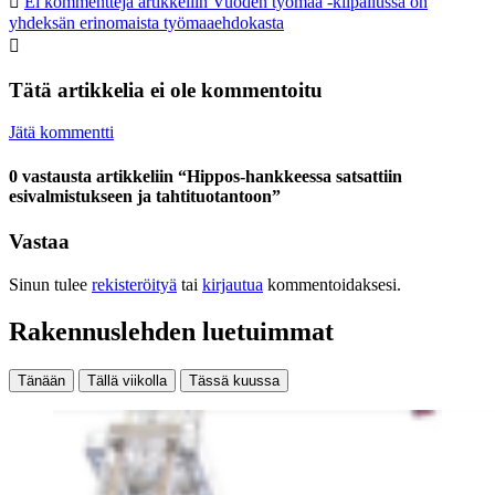
Ei kommentteja
artikkeliin Vuoden työmaa -kilpailussa on
yhdeksän erinomaista työmaaehdokasta
Tätä artikkelia ei ole kommentoitu
Jätä kommentti
0 vastausta artikkeliin “Hippos-hankkeessa satsattiin
esivalmistukseen ja tahtituotantoon”
Vastaa
Sinun tulee
rekisteröityä
tai
kirjautua
kommentoidaksesi.
Rakennuslehden luetuimmat
Tänään
Tällä viikolla
Tässä kuussa