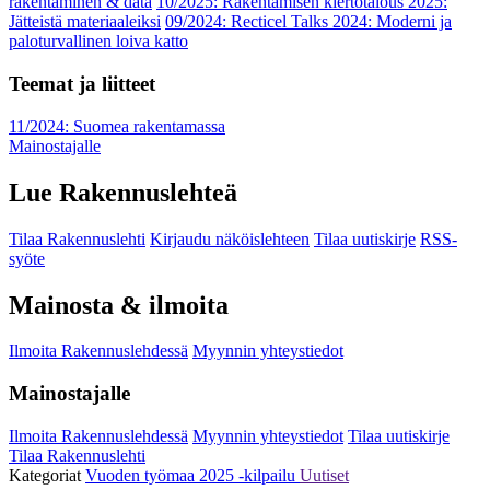
rakentaminen & data
10/2025: Rakentamisen kiertotalous 2025:
Jätteistä materiaaleiksi
09/2024: Recticel Talks 2024: Moderni ja
paloturvallinen loiva katto
Teemat ja liitteet
11/2024: Suomea rakentamassa
Mainostajalle
Lue Rakennuslehteä
Tilaa Rakennuslehti
Kirjaudu näköislehteen
Tilaa uutiskirje
RSS-
syöte
Mainosta & ilmoita
Ilmoita Rakennuslehdessä
Myynnin yhteystiedot
Mainostajalle
Ilmoita Rakennuslehdessä
Myynnin yhteystiedot
Tilaa uutiskirje
Tilaa Rakennuslehti
Kategoriat
Vuoden työmaa 2025 -kilpailu
Uutiset