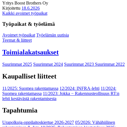
Yritys
Boost Brothers Oy
Kirjoitettu
18.6.2026
Kaikki avoimet työpaikat
Työpaikat & työelämä
Avoimet työpaikat
Työelämän uutisia
Teemat & liitteet
Toimialakatsaukset
Suurimmat 2025
Suurimmat 2024
Suurimmat 2023
Suurimmat 2022
Kaupalliset liitteet
11/2025: Suomea rakentamassa
12/2024: INFRA-lehti
11/2024:
Suomea rakentamassa
11/2023: Jokka − Rakennusteollisuus RT:n
lehti kestävästä rakentamisesta
Tapahtumia
Urapolkuja-oppilaitoskiertue 2026-2027
05/2026: Vähähiilinen