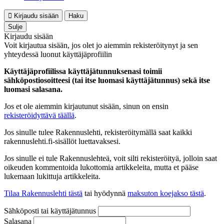
Kirjaudu sisään
Haku
Sulje
Kirjaudu sisään
Voit kirjautua sisään, jos olet jo aiemmin rekisteröitynyt ja sen
yhteydessä luonut käyttäjäprofiilin
Käyttäjäprofiilissa käyttäjätunnuksenasi toimii
sähköpostiosoitteesi (tai itse luomasi käyttäjätunnus) sekä itse
luomasi salasana.
Jos et ole aiemmin kirjautunut sisään, sinun on ensin
rekisteröidyttävä täällä
.
Jos sinulle tulee Rakennuslehti, rekisteröitymällä saat kaikki
rakennuslehti.fi-sisällöt luettavaksesi.
Jos sinulle ei tule Rakennuslehteä, voit silti rekisteröityä, jolloin saat
oikeuden kommentoida lukottomia artikkeleita, mutta et pääse
lukemaan lukittuja artikkeleita.
Tilaa Rakennuslehti tästä
tai hyödynnä
maksuton koejakso tästä
.
Sähköposti tai käyttäjätunnus
Salasana