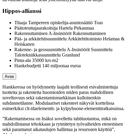
Hippos-allianssi
Tilaaja Tampereen opiskelija-asuntosäätiö Toas
Päätoteuttajaurakoitsija Hartela Pirkanmaa
Rakennuttaminen A-Insinöörit Rakennuttaminen
Pää- ja arkkitehtisuunnittelu Arkkitehtitoimisto Helamaa &
Heiskanen
Rakenne- ja geosuunnittelu A-Insinöörit Suunnittelu
Talotekniikkasuunnittelu Granlund
Pinta-ala 35000 krs-m2
Hankebudjetti 140 miljoonaa euroa
Avaa
Hankkeessa on hyödynnetty laajalti teollisesti esivalmistettuja
tuotteita ja rakenteita huomioiden niiden paras mahdollinen
soveltuvuus sekä rakentamismarkkinan kulloinenkin
suhdannetilanne. Modulaariset rakenteet näkyvät korttelissa
esimerkiksi clt-tilaelementti- ja kylpyhuone-elementtiratkaisuissa.
”Rakentamisessa on lisäksi sovellettu tahtituotantoa, mikä on
mahdollistanut tehokkaan ja rytmitetyn työvaiheiden etenemisen
sekä parantanut aikataulujen hallintaa ja resurssien käyttöä”,