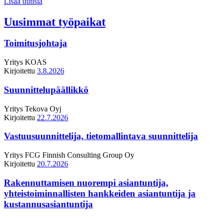
Lisää uutisia
Uusimmat työpaikat
Toimitusjohtaja
Yritys
KOAS
Kirjoitettu
3.8.2026
Suunnittelupäällikkö
Yritys
Tekova Oyj
Kirjoitettu
22.7.2026
Vastuusuunnittelija, tietomallintava suunnittelija
Yritys
FCG Finnish Consulting Group Oy
Kirjoitettu
20.7.2026
Rakennuttamisen nuorempi asiantuntija,
yhteistoiminnallisten hankkeiden asiantuntija ja
kustannusasiantuntija