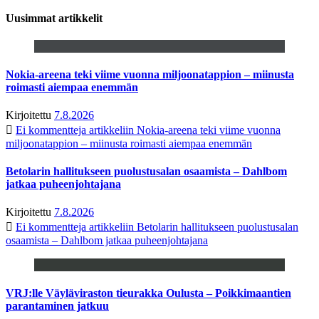
Uusimmat artikkelit
Nokia-areena teki viime vuonna miljoonatappion – miinusta
roimasti aiempaa enemmän
Kirjoitettu
7.8.2026
Ei kommentteja
artikkeliin Nokia-areena teki viime vuonna
miljoonatappion – miinusta roimasti aiempaa enemmän
Betolarin hallitukseen puolustusalan osaamista – Dahlbom
jatkaa puheenjohtajana
Kirjoitettu
7.8.2026
Ei kommentteja
artikkeliin Betolarin hallitukseen puolustusalan
osaamista – Dahlbom jatkaa puheenjohtajana
VRJ:lle Väyläviraston tieurakka Oulusta – Poikkimaantien
parantaminen jatkuu