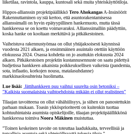
liiketilaa, ravintola, kauppa, kuntosali sekä muita yhteiskäyttötiloja.
Hippos-allianssin projektipäällikkö
Tero Ahokangas
A-Insinöörit
Rakennuttaminen oy:stä kertoo, että asuntorakentamisessa
allianssimalli on hyvin epätyypillinen hankemuoto, mutta tässä
hankkeessa se on koettu voimavaraksi. Allianssimalliin päädyttiin,
koska hanke on kooltaan merkittävä ja pitkäkestoinen.
Vaiheistuva rakennustyömaa on ollut yhtäjaksoisesti käynnissä
vuodesta 2021 alkaen, ja ensimmäinen asuintalo otettiin käyttöön
elokuussa 2024. Osassa kohdetta on jo asuttukin elokuusta 2024
alkaen. Pitkäkestoisen projektin kustannusennuste on saatu pidettyä
budjetissa hankkeen aikaisista poikkeuksellisen vaikeista (pandemia,
sota, inflaatio, korkojen nousu, matalasuhdanne)
markkinaolosuhteista huolimatta.
Lue lisää:
Jättihankkeen puu vaihtui suurelta osin betoniksi –
”Kaikista suomalaisista vaihtoehdoista mikään ei ollut realistinen”
Tilaajan tavoitteena on ollut vähähiilisyys, ja siihen on panostettukin
parhaan mukaan. Toasin ykkösprioriteetti on kuitenkin tuottaa
kohtuuhintaista asumista opiskelijoille, tilaajan projektipäällikkönä
hankkeessa toimiva
Noora Mäkinen
muistuttaa.
”Toinen keskeinen tavoite on toteuttaa laadukkaita, terveellisiä ja
turvallisia asuntoja sekä yhteisöllisyyttä tukevia tiloja.”