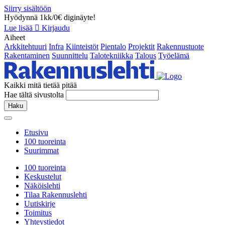
Siirry sisältöön
Hyödynnä 1kk/0€ diginäyte!
Lue lisää
Kirjaudu
Aiheet
Arkkitehtuuri
Infra
Kiinteistöt
Pientalo
Projektit
Rakennustuote
Rakentaminen
Suunnittelu
Talotekniikka
Talous
Työelämä
Kaikki mitä tietää pitää
Hae tältä sivustolta
Haku
Etusivu
100 tuoreinta
Suurimmat
100 tuoreinta
Keskustelut
Näköislehti
Tilaa Rakennuslehti
Uutiskirje
Toimitus
Yhteystiedot