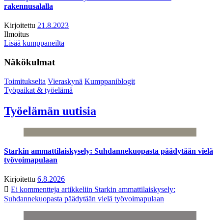
rakennusalalla
Kirjoitettu
21.8.2023
Ilmoitus
Lisää kumppaneilta
Näkökulmat
Toimitukselta
Vieraskynä
Kumppaniblogit
Työpaikat & työelämä
Työelämän uutisia
Starkin ammattilaiskysely: Suhdannekuopasta päädytään vielä
työvoimapulaan
Kirjoitettu
6.8.2026
Ei kommentteja
artikkeliin Starkin ammattilaiskysely:
Suhdannekuopasta päädytään vielä työvoimapulaan