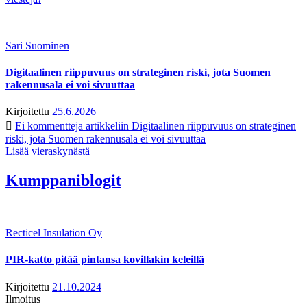
Sari Suominen
Digitaalinen riippuvuus on strateginen riski, jota Suomen
rakennusala ei voi sivuuttaa
Kirjoitettu
25.6.2026
Ei kommentteja
artikkeliin Digitaalinen riippuvuus on strateginen
riski, jota Suomen rakennusala ei voi sivuuttaa
Lisää vieraskynästä
Kumppaniblogit
Recticel Insulation Oy
PIR-katto pitää pintansa kovillakin keleillä
Kirjoitettu
21.10.2024
Ilmoitus