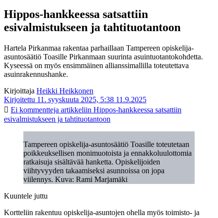
Hippos-hankkeessa satsattiin
esivalmistukseen ja tahtituotantoon
Hartela Pirkanmaa rakentaa parhaillaan Tampereen opiskelija-
asuntosäätiö Toasille Pirkanmaan suurinta asuintuotantokohdetta.
Kyseessä on myös ensimmäinen allianssimallilla toteutettava
asuinrakennushanke.
Kirjoittaja
Heikki Heikkonen
Kirjoitettu 11. syyskuuta 2025, 5:38
11.9.2025
Ei kommentteja
artikkeliin Hippos-hankkeessa satsattiin
esivalmistukseen ja tahtituotantoon
Tampereen opiskelija-asuntosäätiö Toasille toteutetaan
poikkeuksellisen monimuotoista ja ennakkoluulottomia
ratkaisuja sisältävää hanketta. Opiskelijoiden
viihtyvyyden takaamiseksi asunnoissa on jopa
viilennys. Kuva: Rami Marjamäki
Kuuntele juttu
Kortteliin rakentuu opiskelija-asuntojen ohella myös toimisto- ja