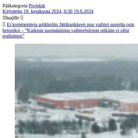
Pääkategoria
Projektit
Kirjoitettu 19. kesäkuuta 2024, 6:30
19.6.2024
Tilaajille
Ei kommentteja
artikkeliin Jättihankkeen puu vaihtui suurelta osin
betoniksi – ”Kaikista suomalaisista vaihtoehdoista mikään ei ollut
realistinen”