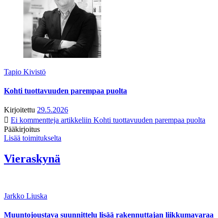
Tapio Kivistö
Kohti tuottavuuden parempaa puolta
Kirjoitettu
29.5.2026
Ei kommentteja
artikkeliin Kohti tuottavuuden parempaa puolta
Pääkirjoitus
Lisää toimitukselta
Vieraskynä
Jarkko Liuska
Muuntojoustava suunnittelu lisää rakennuttajan liikkumavaraa