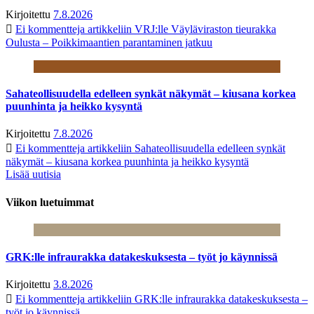
Kirjoitettu
7.8.2026
Ei kommentteja
artikkeliin VRJ:lle Väyläviraston tieurakka
Oulusta – Poikkimaantien parantaminen jatkuu
Sahateollisuudella edelleen synkät näkymät – kiusana korkea
puunhinta ja heikko kysyntä
Kirjoitettu
7.8.2026
Ei kommentteja
artikkeliin Sahateollisuudella edelleen synkät
näkymät – kiusana korkea puunhinta ja heikko kysyntä
Lisää uutisia
Viikon luetuimmat
GRK:lle infraurakka datakeskuksesta – työt jo käynnissä
Kirjoitettu
3.8.2026
Ei kommentteja
artikkeliin GRK:lle infraurakka datakeskuksesta –
työt jo käynnissä