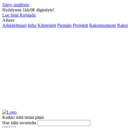
Siirry sisältöön
Hyödynnä 1kk/0€ diginäyte!
Lue lisää
Kirjaudu
Aiheet
Arkkitehtuuri
Infra
Kiinteistöt
Pientalo
Projektit
Rakennustuote
Raken
Kaikki mitä tietää pitää
Hae tältä sivustolta