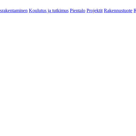
srakentaminen
Koulutus ja tutkimus
Pientalo
Projektit
Rakennustuote
R