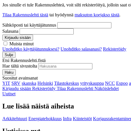
Jos sinulle ei tule Rakennuslehteä, voit silti rekisteröityä, jolloin sa
Tilaa Rakennuslehti tästä
tai hyödynnä
maksuton koejakso tästä
.
Sähköposti tai käyttäjätunnus
Salasana
Kirjaudu sisään
Muista minut
Unohditko käyttäjätunnuksesi?
Unohditko salasanasi?
Rekisteröidy
Sulje
Etsi Rakennuslehti.fistä
Hae tältä sivustolta
Haku
Suositut avainsanat
YIT
SRV
skanska
Helsinki
Tilastokeskus
yrityskauppa
NCC
Espoo
Kirjaudu sisään
Rekisteröidy
Tilaa Rakennuslehti
Näköislehdet
Uutiset
Lue lisää näistä aiheista
Arkkitehtuuri
Energiatehokkuus
Infra
Kiinteistöt
Korjausrakentamine
Uutisissa nyt