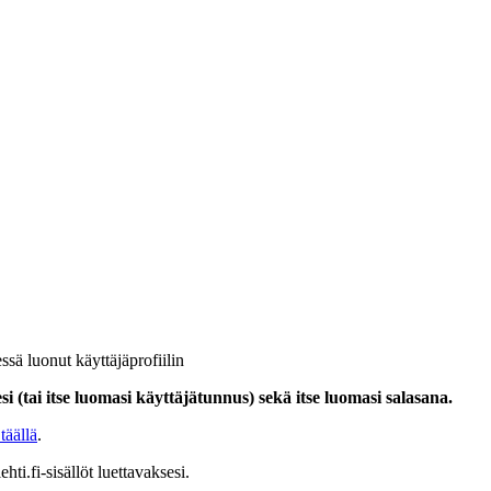
ssä luonut käyttäjäprofiilin
i (tai itse luomasi käyttäjätunnus) sekä itse luomasi salasana.
täällä
.
hti.fi-sisällöt luettavaksesi.