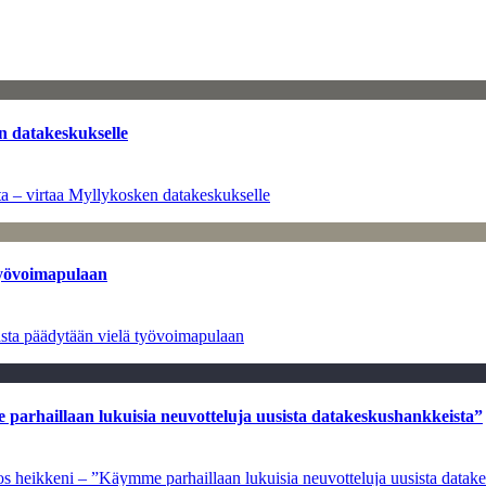
n datakeskukselle
a – virtaa Myllykosken datakeskukselle
työvoimapulaan
asta päädytään vielä työvoimapulaan
e parhaillaan lukuisia neuvotteluja uusista datakeskushankkeista”
ulos heikkeni – ”Käymme parhaillaan lukuisia neuvotteluja uusista data