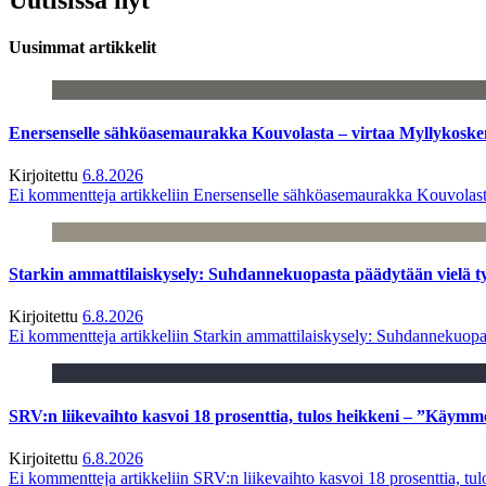
Uusimmat artikkelit
Enersenselle sähköasemaurakka Kouvolasta – virtaa Myllykoske
Kirjoitettu
6.8.2026
Ei kommentteja
artikkeliin Enersenselle sähköasemaurakka Kouvolast
Starkin ammattilaiskysely: Suhdannekuopasta päädytään vielä 
Kirjoitettu
6.8.2026
Ei kommentteja
artikkeliin Starkin ammattilaiskysely: Suhdannekuop
SRV:n liikevaihto kasvoi 18 prosenttia, tulos heikkeni – ”Käymm
Kirjoitettu
6.8.2026
Ei kommentteja
artikkeliin SRV:n liikevaihto kasvoi 18 prosenttia, t