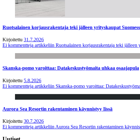
Ruotsalainen korjausrakentaja teki jälleen yrityskaupat Suome
Kirjoitettu
31.7.2026
Ei kommentteja
artikkeliin Ruotsalainen korjausrakentaja teki jälle
Skanska-pomo varoittaa: Datakeskustyömaita uhkaa osaajapula
Kirjoitettu
5.8.2026
Ei kommentteja
artikkeliin Skanska-pomo varoittaa: Datakeskustyöma
Aurora Sea Resortin rakentaminen käynnistyy Iissä
Kirjoitettu
30.7.2026
Ei kommentteja
artikkeliin Aurora Sea Resortin rakentaminen käynnis
Uutiset