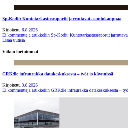
Sp-Kodit: Kuntotarkastusraportit jarruttavat asuntokauppaa
Kirjoitettu
6.8.2026
Ei kommentteja
artikkeliin Sp-Kodit: Kuntotarkastusraportit jarruttav
Lisää uutisia
Viikon luetuimmat
GRK:lle infraurakka datakeskuksesta – työt jo käynnissä
Kirjoitettu
3.8.2026
Ei kommentteja
artikkeliin GRK:lle infraurakka datakeskuksesta – työ