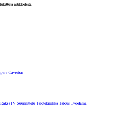
ukittuja artikkeleita.
pere
Caverion
RaksaTV
Suunnittelu
Talotekniikka
Talous
Työelämä