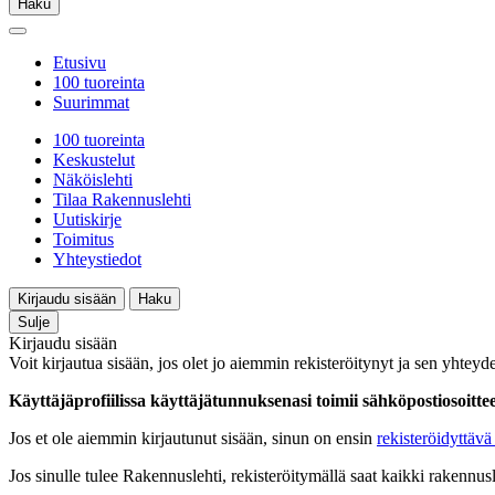
Haku
Etusivu
100 tuoreinta
Suurimmat
100 tuoreinta
Keskustelut
Näköislehti
Tilaa Rakennuslehti
Uutiskirje
Toimitus
Yhteystiedot
Kirjaudu sisään
Haku
Sulje
Kirjaudu sisään
Voit kirjautua sisään, jos olet jo aiemmin rekisteröitynyt ja sen yhteyde
Käyttäjäprofiilissa käyttäjätunnuksenasi toimii sähköpostiosoittees
Jos et ole aiemmin kirjautunut sisään, sinun on ensin
rekisteröidyttävä 
Jos sinulle tulee Rakennuslehti, rekisteröitymällä saat kaikki rakennusle