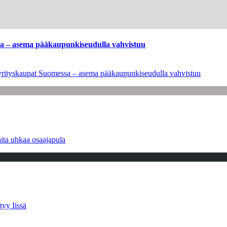
ssa – asema pääkaupunkiseudulla vahvistuu
en yrityskaupat Suomessa – asema pääkaupunkiseudulla vahvistuu
ita uhkaa osaajapula
tyy Iissä