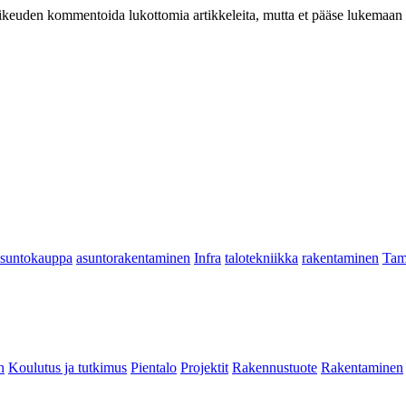
at oikeuden kommentoida lukottomia artikkeleita, mutta et pääse lukemaan l
asuntokauppa
asuntorakentaminen
Infra
talotekniikka
rakentaminen
Tam
n
Koulutus ja tutkimus
Pientalo
Projektit
Rakennustuote
Rakentaminen