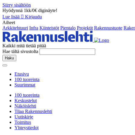
Siirry sisältöön
Hyödynnä 1kk/0€ diginäyte!
Lue lisää
Kirjaudu
Aiheet
Arkkitehtuuri
Infra
Kiinteistöt
Pientalo
Projektit
Rakennustuote
Raken
Kaikki mitä tietää pitää
Hae tältä sivustolta
Haku
Etusivu
100 tuoreinta
Suurimmat
100 tuoreinta
Keskustelut
Näköislehti
Tilaa Rakennuslehti
Uutiskirje
Toimitus
Yhteystiedot