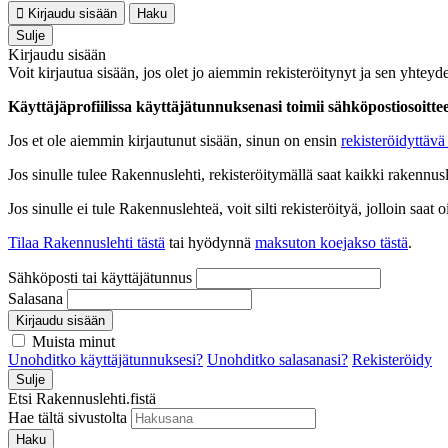
Kirjaudu sisään
Haku
Sulje
Kirjaudu sisään
Voit kirjautua sisään, jos olet jo aiemmin rekisteröitynyt ja sen yhteyde
Käyttäjäprofiilissa käyttäjätunnuksenasi toimii sähköpostiosoittees
Jos et ole aiemmin kirjautunut sisään, sinun on ensin
rekisteröidyttävä 
Jos sinulle tulee Rakennuslehti, rekisteröitymällä saat kaikki rakennusle
Jos sinulle ei tule Rakennuslehteä, voit silti rekisteröityä, jolloin sa
Tilaa Rakennuslehti tästä
tai hyödynnä
maksuton koejakso tästä
.
Sähköposti tai käyttäjätunnus
Salasana
Kirjaudu sisään
Muista minut
Unohditko käyttäjätunnuksesi?
Unohditko salasanasi?
Rekisteröidy
Sulje
Etsi Rakennuslehti.fistä
Hae tältä sivustolta
Haku