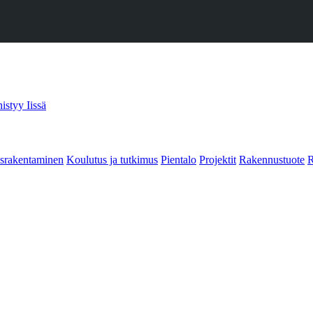
istyy Iissä
srakentaminen
Koulutus ja tutkimus
Pientalo
Projektit
Rakennustuote
R