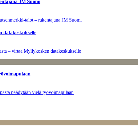
kentajana JM Suomi
utsenmerkki-talot – rakentajana JM Suomi
n datakeskukselle
sta – virtaa Myllykosken datakeskukselle
työvoimapulaan
opasta päädytään vielä työvoimapulaan