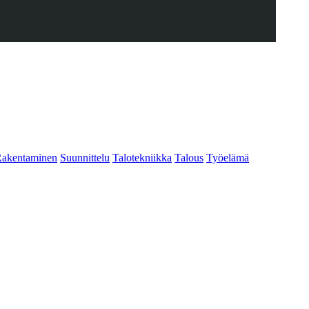
akentaminen
Suunnittelu
Talotekniikka
Talous
Työelämä