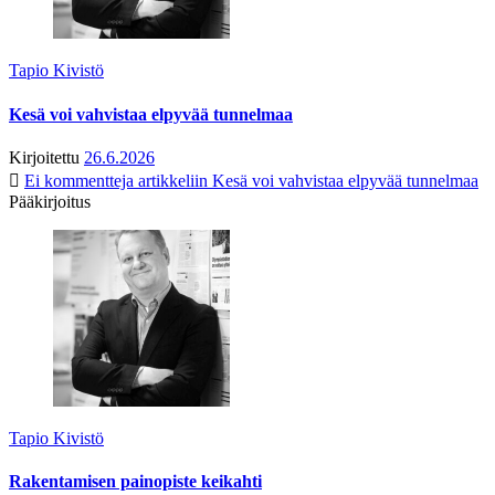
Tapio Kivistö
Kesä voi vahvistaa elpyvää tunnelmaa
Kirjoitettu
26.6.2026
Ei kommentteja
artikkeliin Kesä voi vahvistaa elpyvää tunnelmaa
Pääkirjoitus
Tapio Kivistö
Rakentamisen painopiste keikahti