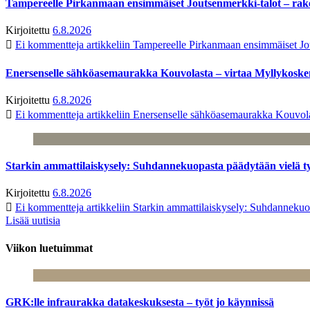
Tampereelle Pirkanmaan ensimmäiset Joutsenmerkki-talot – ra
Kirjoitettu
6.8.2026
Ei kommentteja
artikkeliin Tampereelle Pirkanmaan ensimmäiset Jo
Enersenselle sähköasemaurakka Kouvolasta – virtaa Myllykoske
Kirjoitettu
6.8.2026
Ei kommentteja
artikkeliin Enersenselle sähköasemaurakka Kouvola
Starkin ammattilaiskysely: Suhdannekuopasta päädytään vielä 
Kirjoitettu
6.8.2026
Ei kommentteja
artikkeliin Starkin ammattilaiskysely: Suhdanneku
Lisää uutisia
Viikon luetuimmat
GRK:lle infraurakka datakeskuksesta – työt jo käynnissä