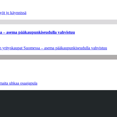
yöt jo käynnissä
ssa – asema pääkaupunkiseudulla vahvistuu
leen yrityskaupat Suomessa – asema pääkaupunkiseudulla vahvistuu
maita uhkaa osaajapula