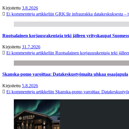
Kirjoitettu
3.8.2026
Ei kommentteja
artikkeliin GRK:lle infraurakka datakeskuksesta – t
Ruotsalainen korjausrakentaja teki jälleen yrityskaupat Suome
Kirjoitettu
31.7.2026
Ei kommentteja
artikkeliin Ruotsalainen korjausrakentaja teki jäl
Skanska-pomo varoittaa: Datakeskustyömaita uhkaa osaajapula
Kirjoitettu
5.8.2026
Ei kommentteja
artikkeliin Skanska-pomo varoittaa: Datakeskustyö