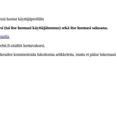
ssä luonut käyttäjäprofiilin
i (tai itse luomasi käyttäjätunnus) sekä itse luomasi salasana.
täällä
.
hti.fi-sisällöt luettavaksesi.
at oikeuden kommentoida lukottomia artikkeleita, mutta et pääse lukemaan l