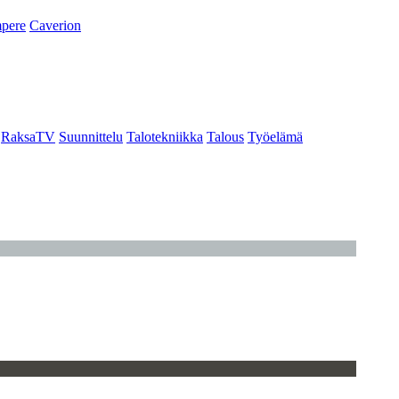
pere
Caverion
RaksaTV
Suunnittelu
Talotekniikka
Talous
Työelämä