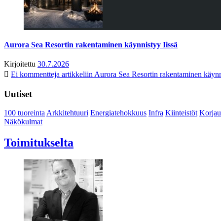
Aurora Sea Resortin rakentaminen käynnistyy Iissä
Kirjoitettu
30.7.2026
Ei kommentteja
artikkeliin Aurora Sea Resortin rakentaminen käynn
Uutiset
100 tuoreinta
Arkkitehtuuri
Energiatehokkuus
Infra
Kiinteistöt
Korjau
Näkökulmat
Toimitukselta