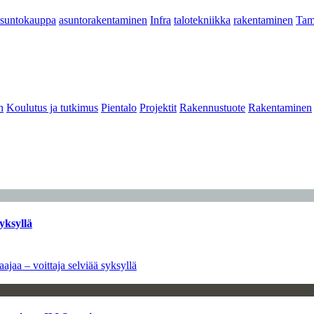
asuntokauppa
asuntorakentaminen
Infra
talotekniikka
rakentaminen
Tam
n
Koulutus ja tutkimus
Pientalo
Projektit
Rakennustuote
Rakentaminen
yksyllä
ajaa – voittaja selviää syksyllä