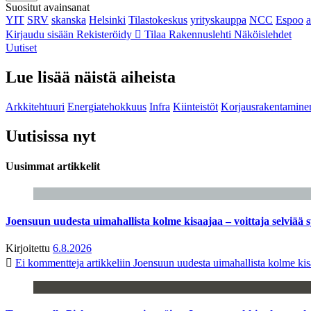
Suositut avainsanat
YIT
SRV
skanska
Helsinki
Tilastokeskus
yrityskauppa
NCC
Espoo
Kirjaudu sisään
Rekisteröidy
Tilaa Rakennuslehti
Näköislehdet
Uutiset
Lue lisää näistä aiheista
Arkkitehtuuri
Energiatehokkuus
Infra
Kiinteistöt
Korjausrakentamine
Uutisissa nyt
Uusimmat artikkelit
Joensuun uudesta uimahallista kolme kisaajaa – voittaja selviää s
Kirjoitettu
6.8.2026
Ei kommentteja
artikkeliin Joensuun uudesta uimahallista kolme kisa