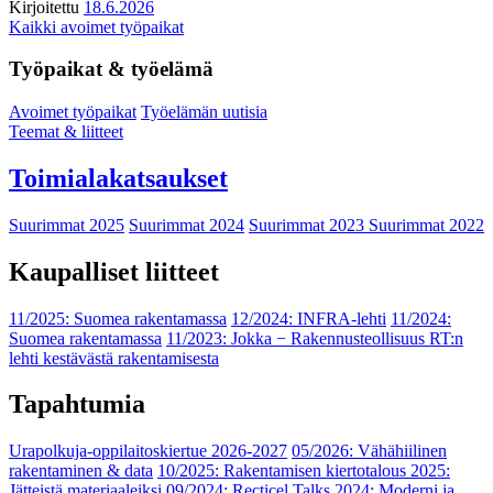
Kirjoitettu
18.6.2026
Kaikki avoimet työpaikat
Työpaikat & työelämä
Avoimet työpaikat
Työelämän uutisia
Teemat & liitteet
Toimialakatsaukset
Suurimmat 2025
Suurimmat 2024
Suurimmat 2023
Suurimmat 2022
Kaupalliset liitteet
11/2025: Suomea rakentamassa
12/2024: INFRA-lehti
11/2024:
Suomea rakentamassa
11/2023: Jokka − Rakennusteollisuus RT:n
lehti kestävästä rakentamisesta
Tapahtumia
Urapolkuja-oppilaitoskiertue 2026-2027
05/2026: Vähähiilinen
rakentaminen & data
10/2025: Rakentamisen kiertotalous 2025:
Jätteistä materiaaleiksi
09/2024: Recticel Talks 2024: Moderni ja