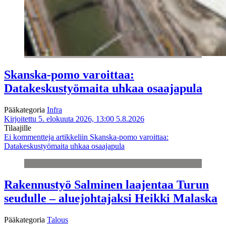
Skanska-pomo varoittaa:
Datakeskustyömaita uhkaa osaajapula
Pääkategoria
Infra
Kirjoitettu 5. elokuuta 2026, 13:00
5.8.2026
Tilaajille
Ei kommentteja
artikkeliin Skanska-pomo varoittaa:
Datakeskustyömaita uhkaa osaajapula
Rakennustyö Salminen laajentaa Turun
seudulle – aluejohtajaksi Heikki Malaska
Pääkategoria
Talous