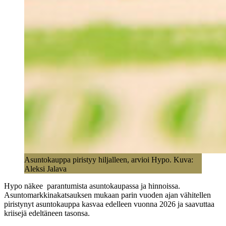
Asuntokauppa piristyy hiljalleen, arvioi Hypo. Kuva:
Aleksi Jalava
Hypo näkee parantumista asuntokaupassa ja hinnoissa.
Asuntomarkkinakatsauksen mukaan parin vuoden ajan vähitellen
piristynyt asuntokauppa kasvaa edelleen vuonna 2026 ja saavuttaa
kriisejä edeltäneen tasonsa.