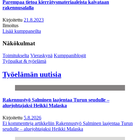
Parempaa tietoa kierrätysmateriaaleista kaivataan
rakennusalalla
Kirjoitettu
21.8.2023
Ilmoitus
Lisää kumppaneilta
Näkökulmat
Toimitukselta
Vieraskynä
Kumppaniblogit
Työpaikat & työelämä
Työelämän uutisia
Rakennustyö Salminen laajentaa Turun seudulle –
aluejohtajaksi Heikki Malaska
Kirjoitettu
5.8.2026
Ei kommentteja
artikkeliin Rakennustyö Salminen laajentaa Turun
seudulle – aluejohtajaksi Heikki Malaska