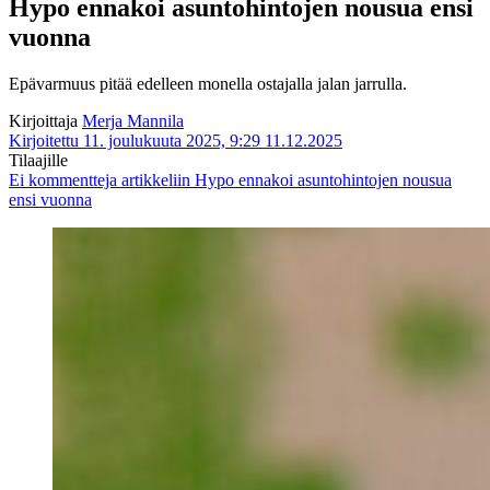
Hypo ennakoi asuntohintojen nousua ensi
vuonna
Epävarmuus pitää edelleen monella ostajalla jalan jarrulla.
Kirjoittaja
Merja Mannila
Kirjoitettu 11. joulukuuta 2025, 9:29
11.12.2025
Tilaajille
Ei kommentteja
artikkeliin Hypo ennakoi asuntohintojen nousua
ensi vuonna