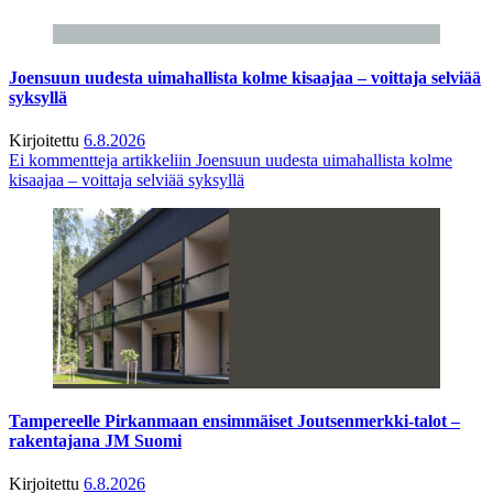
Joensuun uudesta uimahallista kolme kisaajaa – voittaja selviää
syksyllä
Kirjoitettu
6.8.2026
Ei kommentteja
artikkeliin Joensuun uudesta uimahallista kolme
kisaajaa – voittaja selviää syksyllä
Tampereelle Pirkanmaan ensimmäiset Joutsenmerkki-talot –
rakentajana JM Suomi
Kirjoitettu
6.8.2026