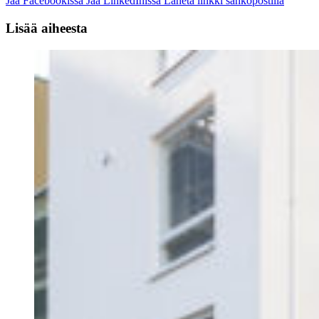
Jaa Facebookissa
Jaa LinkedInissä
Lähetä linkki sähköpostilla
Lisää aiheesta