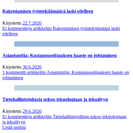
Rakentamisen työntekijämäärä laski edelleen
Kirjoitettu
22.7.2026
Ei kommentteja
artikkeliin Rakentamisen työntekijämäärä laski
edelleen
Asiantuntija: Kustannusohjauksen haaste on johtaminen
Kirjoitettu
30.6.2026
1 kommentti
artikkeliin Asiantuntija: Kustannusohjauksen haaste on
johtaminen
Tietohallintojohtaja uskoo teknologiaan ja tekoälyyn
Kirjoitettu
29.6.2026
Ei kommentteja
artikkeliin Tietohallintojohtaja uskoo teknologiaan
ja tekoälyyn
Lisää uutisia