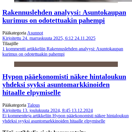
Rakennuslehden analyysi: Asuntokaupan
kurimus on odotettuakin pahempi
Pääkategoria
Asunnot
Kirjoitettu 24. marraskuuta 2025, 6:12
24.11.2025
Tilaajille
1 kommentti
artikkeliin Rakennuslehden analyysi: Asuntokaupan
kurimus on odotettuakin pahempi
Hypon pääekonomisti näkee hintaloukun
yhdeksi syyksi asuntomarkkinoiden
hitaalle elpymiselle
Pääkategoria
Talous
Kirjoitettu 13. joulukuuta 2024, 8:45
13.12.2024
Ei kommentteja
artikkeliin Hypon pääekonomisti näkee hintaloukun
yhdeksi syyksi asuntomarkkinoiden hitaalle elpymiselle