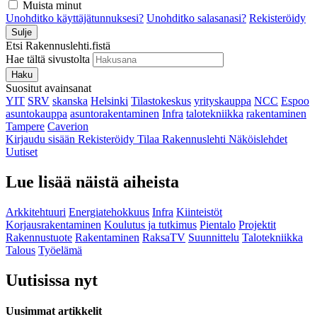
Muista minut
Unohditko käyttäjätunnuksesi?
Unohditko salasanasi?
Rekisteröidy
Sulje
Etsi Rakennuslehti.fistä
Hae tältä sivustolta
Haku
Suositut avainsanat
YIT
SRV
skanska
Helsinki
Tilastokeskus
yrityskauppa
NCC
Espoo
asuntokauppa
asuntorakentaminen
Infra
talotekniikka
rakentaminen
Tampere
Caverion
Kirjaudu sisään
Rekisteröidy
Tilaa Rakennuslehti
Näköislehdet
Uutiset
Lue lisää näistä aiheista
Arkkitehtuuri
Energiatehokkuus
Infra
Kiinteistöt
Korjausrakentaminen
Koulutus ja tutkimus
Pientalo
Projektit
Rakennustuote
Rakentaminen
RaksaTV
Suunnittelu
Talotekniikka
Talous
Työelämä
Uutisissa nyt
Uusimmat artikkelit