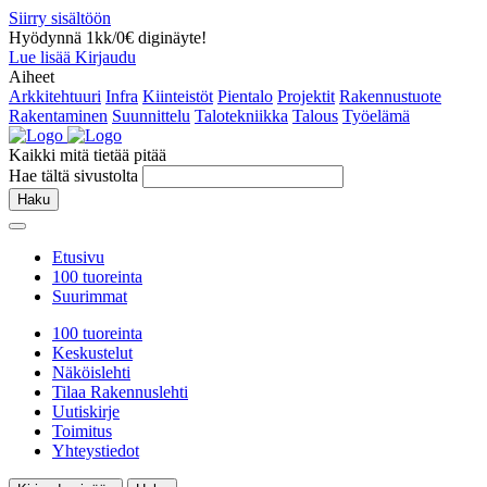
Siirry sisältöön
Hyödynnä 1kk/0€ diginäyte!
Lue lisää
Kirjaudu
Aiheet
Arkkitehtuuri
Infra
Kiinteistöt
Pientalo
Projektit
Rakennustuote
Rakentaminen
Suunnittelu
Talotekniikka
Talous
Työelämä
Kaikki mitä tietää pitää
Hae tältä sivustolta
Haku
Etusivu
100 tuoreinta
Suurimmat
100 tuoreinta
Keskustelut
Näköislehti
Tilaa Rakennuslehti
Uutiskirje
Toimitus
Yhteystiedot