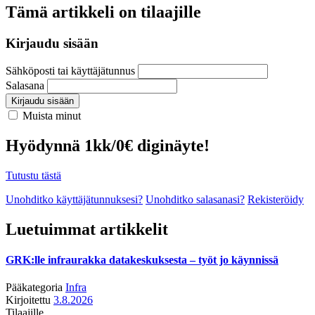
Tämä artikkeli on tilaajille
Kirjaudu sisään
Sähköposti tai käyttäjätunnus
Salasana
Kirjaudu sisään
Muista minut
Hyödynnä 1kk/0€ diginäyte!
Tutustu tästä
Unohditko käyttäjätunnuksesi?
Unohditko salasanasi?
Rekisteröidy
Luetuimmat artikkelit
GRK:lle infraurakka datakeskuksesta – työt jo käynnissä
Pääkategoria
Infra
Kirjoitettu
3.8.2026
Tilaajille