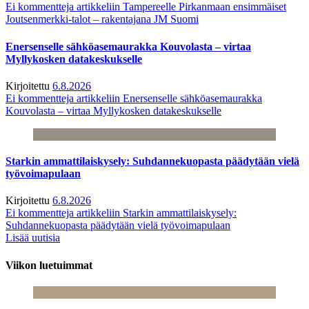
Ei kommentteja
artikkeliin Tampereelle Pirkanmaan ensimmäiset
Joutsenmerkki-talot – rakentajana JM Suomi
Enersenselle sähköasemaurakka Kouvolasta – virtaa
Myllykosken datakeskukselle
Kirjoitettu
6.8.2026
Ei kommentteja
artikkeliin Enersenselle sähköasemaurakka
Kouvolasta – virtaa Myllykosken datakeskukselle
Starkin ammattilaiskysely: Suhdannekuopasta päädytään vielä
työvoimapulaan
Kirjoitettu
6.8.2026
Ei kommentteja
artikkeliin Starkin ammattilaiskysely:
Suhdannekuopasta päädytään vielä työvoimapulaan
Lisää uutisia
Viikon luetuimmat