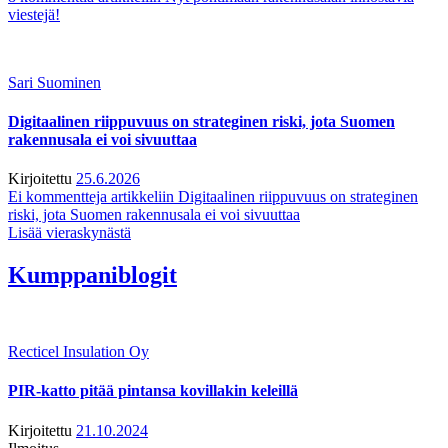
viestejä!
Sari Suominen
Digitaalinen riippuvuus on strateginen riski, jota Suomen
rakennusala ei voi sivuuttaa
Kirjoitettu
25.6.2026
Ei kommentteja
artikkeliin Digitaalinen riippuvuus on strateginen
riski, jota Suomen rakennusala ei voi sivuuttaa
Lisää vieraskynästä
Kumppaniblogit
Recticel Insulation Oy
PIR-katto pitää pintansa kovillakin keleillä
Kirjoitettu
21.10.2024