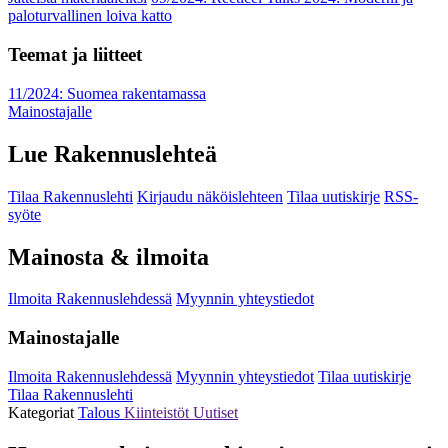
paloturvallinen loiva katto
Teemat ja liitteet
11/2024: Suomea rakentamassa
Mainostajalle
Lue Rakennuslehteä
Tilaa Rakennuslehti
Kirjaudu näköislehteen
Tilaa uutiskirje
RSS-
syöte
Mainosta & ilmoita
Ilmoita Rakennuslehdessä
Myynnin yhteystiedot
Mainostajalle
Ilmoita Rakennuslehdessä
Myynnin yhteystiedot
Tilaa uutiskirje
Tilaa Rakennuslehti
Kategoriat
Talous
Kiinteistöt
Uutiset