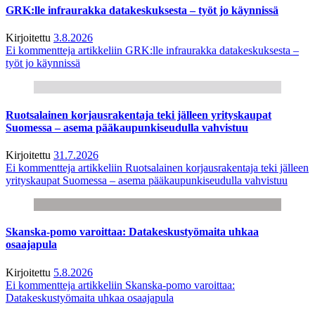
GRK:lle infraurakka datakeskuksesta – työt jo käynnissä
Kirjoitettu
3.8.2026
Ei kommentteja
artikkeliin GRK:lle infraurakka datakeskuksesta –
työt jo käynnissä
Ruotsalainen korjausrakentaja teki jälleen yrityskaupat
Suomessa – asema pääkaupunkiseudulla vahvistuu
Kirjoitettu
31.7.2026
Ei kommentteja
artikkeliin Ruotsalainen korjausrakentaja teki jälleen
yrityskaupat Suomessa – asema pääkaupunkiseudulla vahvistuu
Skanska-pomo varoittaa: Datakeskustyömaita uhkaa
osaajapula
Kirjoitettu
5.8.2026
Ei kommentteja
artikkeliin Skanska-pomo varoittaa:
Datakeskustyömaita uhkaa osaajapula