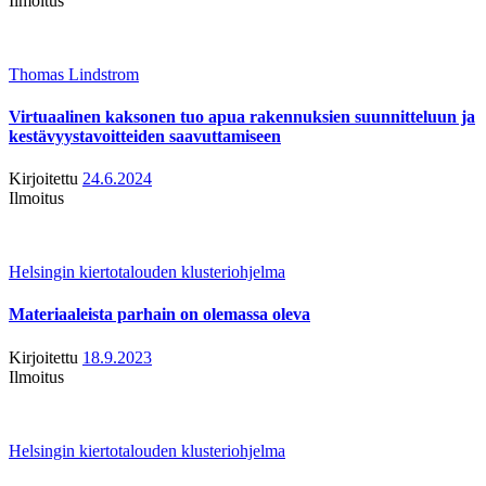
Ilmoitus
Thomas Lindstrom
Virtuaalinen kaksonen tuo apua rakennuksien suunnitteluun ja
kestävyystavoitteiden saavuttamiseen
Kirjoitettu
24.6.2024
Ilmoitus
Helsingin kiertotalouden klusteriohjelma
Materiaaleista parhain on olemassa oleva
Kirjoitettu
18.9.2023
Ilmoitus
Helsingin kiertotalouden klusteriohjelma