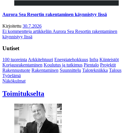
Aurora Sea Resortin rakentaminen käynnistyy Iissä
Kirjoitettu
30.7.2026
Ei kommentteja
artikkeliin Aurora Sea Resortin rakentaminen
käynnistyy Iissä
Uutiset
100 tuoreinta
Arkkitehtuuri
Energiatehokkuus
Infra
Kiinteistöt
Korjausrakentaminen
Koulutus ja tutkimus
Pientalo
Projektit
Rakennustuote
Rakentaminen
Suunnittelu
Talotekniikka
Talous
Työelämä
Näkökulmat
Toimitukselta