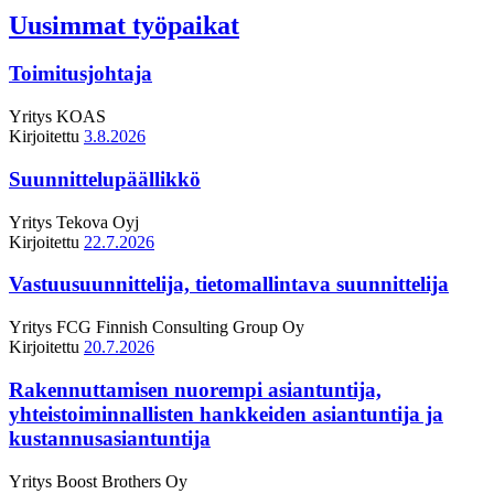
Uusimmat työpaikat
Toimitusjohtaja
Yritys
KOAS
Kirjoitettu
3.8.2026
Suunnittelupäällikkö
Yritys
Tekova Oyj
Kirjoitettu
22.7.2026
Vastuusuunnittelija, tietomallintava suunnittelija
Yritys
FCG Finnish Consulting Group Oy
Kirjoitettu
20.7.2026
Rakennuttamisen nuorempi asiantuntija,
yhteistoiminnallisten hankkeiden asiantuntija ja
kustannusasiantuntija
Yritys
Boost Brothers Oy