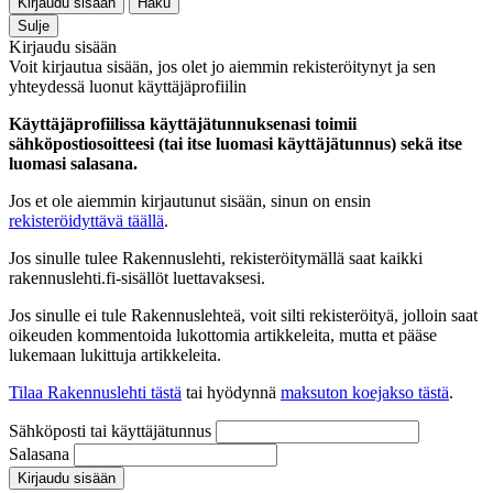
Kirjaudu sisään
Haku
Sulje
Kirjaudu sisään
Voit kirjautua sisään, jos olet jo aiemmin rekisteröitynyt ja sen
yhteydessä luonut käyttäjäprofiilin
Käyttäjäprofiilissa käyttäjätunnuksenasi toimii
sähköpostiosoitteesi (tai itse luomasi käyttäjätunnus) sekä itse
luomasi salasana.
Jos et ole aiemmin kirjautunut sisään, sinun on ensin
rekisteröidyttävä täällä
.
Jos sinulle tulee Rakennuslehti, rekisteröitymällä saat kaikki
rakennuslehti.fi-sisällöt luettavaksesi.
Jos sinulle ei tule Rakennuslehteä, voit silti rekisteröityä, jolloin saat
oikeuden kommentoida lukottomia artikkeleita, mutta et pääse
lukemaan lukittuja artikkeleita.
Tilaa Rakennuslehti tästä
tai hyödynnä
maksuton koejakso tästä
.
Sähköposti tai käyttäjätunnus
Salasana
Kirjaudu sisään