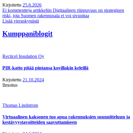
Kirjoitettu
25.6.2026
Ei kommentteja
artikkeliin Digitaalinen riippuvuus on strateginen
riski, jota Suomen rakennusala ei voi sivuuttaa
Lisää vieraskynästä
Kumppaniblogit
Recticel Insulation Oy
PIR-katto pitää pintansa kovillakin keleillä
Kirjoitettu
21.10.2024
Ilmoitus
Thomas Lindstrom
Virtuaalinen kaksonen tuo apua rakennuksien suunnitteluun ja
kestävyystavoitteiden saavuttamiseen