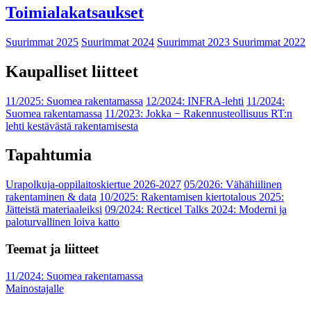
Toimialakatsaukset
Suurimmat 2025
Suurimmat 2024
Suurimmat 2023
Suurimmat 2022
Kaupalliset liitteet
11/2025: Suomea rakentamassa
12/2024: INFRA-lehti
11/2024:
Suomea rakentamassa
11/2023: Jokka − Rakennusteollisuus RT:n
lehti kestävästä rakentamisesta
Tapahtumia
Urapolkuja-oppilaitoskiertue 2026-2027
05/2026: Vähähiilinen
rakentaminen & data
10/2025: Rakentamisen kiertotalous 2025:
Jätteistä materiaaleiksi
09/2024: Recticel Talks 2024: Moderni ja
paloturvallinen loiva katto
Teemat ja liitteet
11/2024: Suomea rakentamassa
Mainostajalle