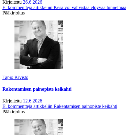
Kirjoitettu
26.6.2026
Ei kommentteja
artikkeliin Kesä voi vahvistaa elpyvää tunnelmaa
Pääkirjoitus
Tapio Kivistö
Rakentamisen painopiste keikahti
Kirjoitettu
12.6.2026
Ei kommentteja
artikkeliin Rakentamisen painopiste keikahti
Pääkirjoitus