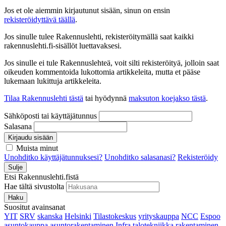
Jos et ole aiemmin kirjautunut sisään, sinun on ensin
rekisteröidyttävä täällä
.
Jos sinulle tulee Rakennuslehti, rekisteröitymällä saat kaikki
rakennuslehti.fi-sisällöt luettavaksesi.
Jos sinulle ei tule Rakennuslehteä, voit silti rekisteröityä, jolloin saat
oikeuden kommentoida lukottomia artikkeleita, mutta et pääse
lukemaan lukittuja artikkeleita.
Tilaa Rakennuslehti tästä
tai hyödynnä
maksuton koejakso tästä
.
Sähköposti tai käyttäjätunnus
Salasana
Kirjaudu sisään
Muista minut
Unohditko käyttäjätunnuksesi?
Unohditko salasanasi?
Rekisteröidy
Sulje
Etsi Rakennuslehti.fistä
Hae tältä sivustolta
Haku
Suositut avainsanat
YIT
SRV
skanska
Helsinki
Tilastokeskus
yrityskauppa
NCC
Espoo
asuntokauppa
asuntorakentaminen
Infra
talotekniikka
rakentaminen