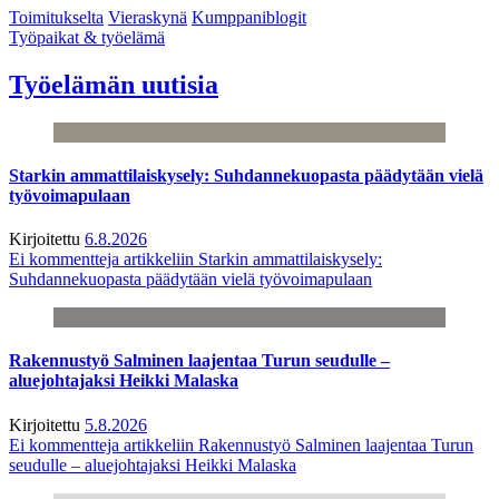
Toimitukselta
Vieraskynä
Kumppaniblogit
Työpaikat & työelämä
Työelämän uutisia
Starkin ammattilaiskysely: Suhdannekuopasta päädytään vielä
työvoimapulaan
Kirjoitettu
6.8.2026
Ei kommentteja
artikkeliin Starkin ammattilaiskysely:
Suhdannekuopasta päädytään vielä työvoimapulaan
Rakennustyö Salminen laajentaa Turun seudulle –
aluejohtajaksi Heikki Malaska
Kirjoitettu
5.8.2026
Ei kommentteja
artikkeliin Rakennustyö Salminen laajentaa Turun
seudulle – aluejohtajaksi Heikki Malaska