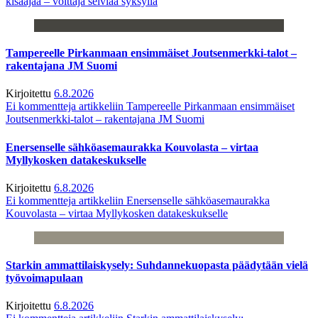
kisaajaa – voittaja selviää syksyllä
Tampereelle Pirkanmaan ensimmäiset Joutsenmerkki-talot –
rakentajana JM Suomi
Kirjoitettu
6.8.2026
Ei kommentteja
artikkeliin Tampereelle Pirkanmaan ensimmäiset
Joutsenmerkki-talot – rakentajana JM Suomi
Enersenselle sähköasemaurakka Kouvolasta – virtaa
Myllykosken datakeskukselle
Kirjoitettu
6.8.2026
Ei kommentteja
artikkeliin Enersenselle sähköasemaurakka
Kouvolasta – virtaa Myllykosken datakeskukselle
Starkin ammattilaiskysely: Suhdannekuopasta päädytään vielä
työvoimapulaan
Kirjoitettu
6.8.2026