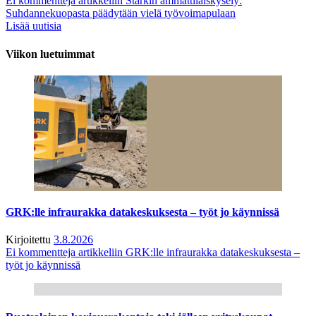
Ei kommentteja
artikkeliin Starkin ammattilaiskysely:
Suhdannekuopasta päädytään vielä työvoimapulaan
Lisää uutisia
Viikon luetuimmat
GRK:lle infraurakka datakeskuksesta – työt jo käynnissä
Kirjoitettu
3.8.2026
Ei kommentteja
artikkeliin GRK:lle infraurakka datakeskuksesta –
työt jo käynnissä