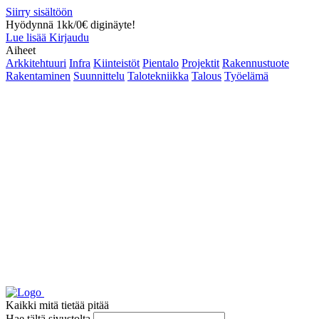
Siirry sisältöön
Hyödynnä 1kk/0€ diginäyte!
Lue lisää
Kirjaudu
Aiheet
Arkkitehtuuri
Infra
Kiinteistöt
Pientalo
Projektit
Rakennustuote
Rakentaminen
Suunnittelu
Talotekniikka
Talous
Työelämä
Kaikki mitä tietää pitää
Hae tältä sivustolta