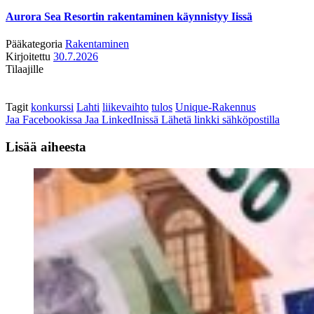
Aurora Sea Resortin rakentaminen käynnistyy Iissä
Pääkategoria
Rakentaminen
Kirjoitettu
30.7.2026
Tilaajille
Tagit
konkurssi
Lahti
liikevaihto
tulos
Unique-Rakennus
Jaa Facebookissa
Jaa LinkedInissä
Lähetä linkki sähköpostilla
Lisää aiheesta