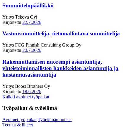
Suunnittelupäällikkö
Yritys
Tekova Oyj
Kirjoitettu
22.7.2026
Vastuusuunnittelija, tietomallintava suunnittelija
Yritys
FCG Finnish Consulting Group Oy
Kirjoitettu
20.7.2026
Rakennuttamisen nuorempi asiantuntija,
yhteistoiminnallisten hankkeiden asiantuntija ja
kustannusasiantuntija
Yritys
Boost Brothers Oy
Kirjoitettu
18.6.2026
Kaikki avoimet työpaikat
Työpaikat & työelämä
Avoimet työpaikat
Työelämän uutisia
Teemat & liitteet