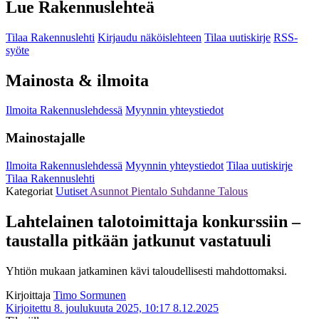
Lue Rakennuslehteä
Tilaa Rakennuslehti
Kirjaudu näköislehteen
Tilaa uutiskirje
RSS-
syöte
Mainosta & ilmoita
Ilmoita Rakennuslehdessä
Myynnin yhteystiedot
Mainostajalle
Ilmoita Rakennuslehdessä
Myynnin yhteystiedot
Tilaa uutiskirje
Tilaa Rakennuslehti
Kategoriat
Uutiset
Asunnot
Pientalo
Suhdanne
Talous
Lahtelainen talotoimittaja konkurssiin –
taustalla pitkään jatkunut vastatuuli
Yhtiön mukaan jatkaminen kävi taloudellisesti mahdottomaksi.
Kirjoittaja
Timo Sormunen
Kirjoitettu 8. joulukuuta 2025, 10:17
8.12.2025