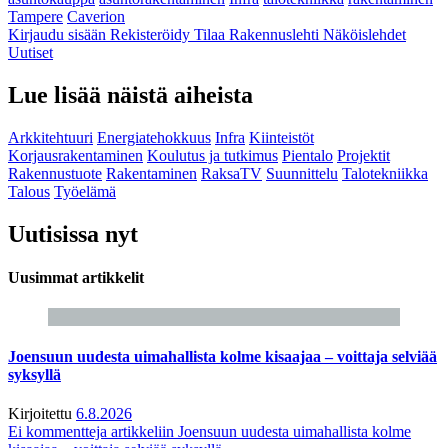
Tampere
Caverion
Kirjaudu sisään
Rekisteröidy
Tilaa Rakennuslehti
Näköislehdet
Uutiset
Lue lisää näistä aiheista
Arkkitehtuuri
Energiatehokkuus
Infra
Kiinteistöt
Korjausrakentaminen
Koulutus ja tutkimus
Pientalo
Projektit
Rakennustuote
Rakentaminen
RaksaTV
Suunnittelu
Talotekniikka
Talous
Työelämä
Uutisissa nyt
Uusimmat artikkelit
Joensuun uudesta uimahallista kolme kisaajaa – voittaja selviää
syksyllä
Kirjoitettu
6.8.2026
Ei kommentteja
artikkeliin Joensuun uudesta uimahallista kolme