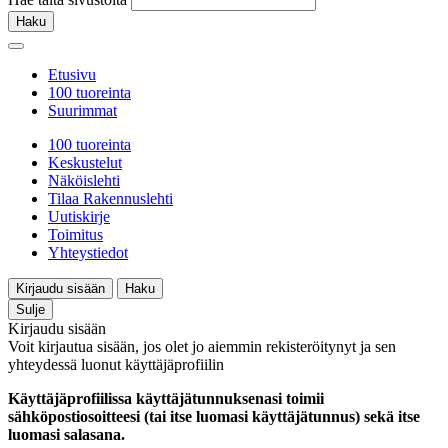
Haku
Etusivu
100 tuoreinta
Suurimmat
100 tuoreinta
Keskustelut
Näköislehti
Tilaa Rakennuslehti
Uutiskirje
Toimitus
Yhteystiedot
Kirjaudu sisään
Haku
Sulje
Kirjaudu sisään
Voit kirjautua sisään, jos olet jo aiemmin rekisteröitynyt ja sen
yhteydessä luonut käyttäjäprofiilin
Käyttäjäprofiilissa käyttäjätunnuksenasi toimii
sähköpostiosoitteesi (tai itse luomasi käyttäjätunnus) sekä itse
luomasi salasana.