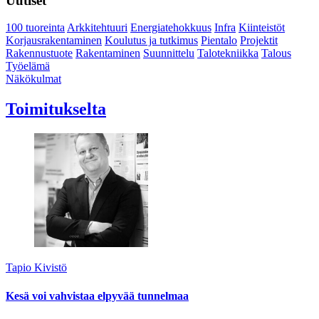
Uutiset
100 tuoreinta
Arkkitehtuuri
Energiatehokkuus
Infra
Kiinteistöt
Korjausrakentaminen
Koulutus ja tutkimus
Pientalo
Projektit
Rakennustuote
Rakentaminen
Suunnittelu
Talotekniikka
Talous
Työelämä
Näkökulmat
Toimitukselta
Tapio Kivistö
Kesä voi vahvistaa elpyvää tunnelmaa