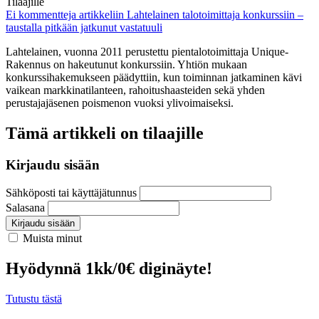
Tilaajille
Ei kommentteja
artikkeliin Lahtelainen talotoimittaja konkurssiin –
taustalla pitkään jatkunut vastatuuli
Lahtelainen, vuonna 2011 perustettu pientalotoimittaja Unique-
Rakennus on hakeutunut konkurssiin. Yhtiön mukaan
konkurssihakemukseen päädyttiin, kun toiminnan jatkaminen kävi
vaikean markkinatilanteen, rahoitushaasteiden sekä yhden
perustajajäsenen poismenon vuoksi ylivoimaiseksi.
Tämä artikkeli on tilaajille
Kirjaudu sisään
Sähköposti tai käyttäjätunnus
Salasana
Kirjaudu sisään
Muista minut
Hyödynnä 1kk/0€ diginäyte!
Tutustu tästä