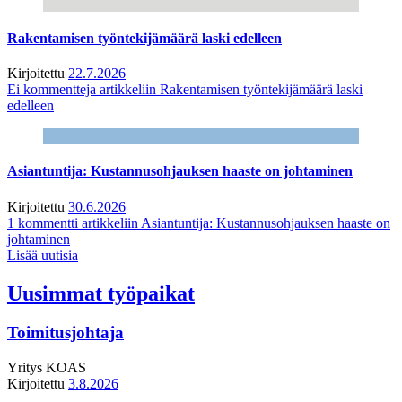
Rakentamisen työntekijämäärä laski edelleen
Kirjoitettu
22.7.2026
Ei kommentteja
artikkeliin Rakentamisen työntekijämäärä laski
edelleen
Asiantuntija: Kustannusohjauksen haaste on johtaminen
Kirjoitettu
30.6.2026
1 kommentti
artikkeliin Asiantuntija: Kustannusohjauksen haaste on
johtaminen
Lisää uutisia
Uusimmat työpaikat
Toimitusjohtaja
Yritys
KOAS
Kirjoitettu
3.8.2026