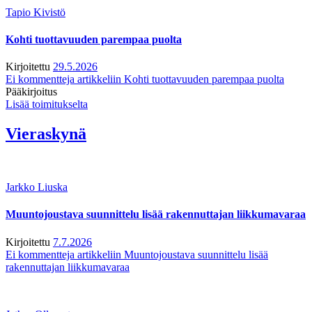
Tapio Kivistö
Kohti tuottavuuden parempaa puolta
Kirjoitettu
29.5.2026
Ei kommentteja
artikkeliin Kohti tuottavuuden parempaa puolta
Pääkirjoitus
Lisää toimitukselta
Vieraskynä
Jarkko Liuska
Muuntojoustava suunnittelu lisää rakennuttajan liikkumavaraa
Kirjoitettu
7.7.2026
Ei kommentteja
artikkeliin Muuntojoustava suunnittelu lisää
rakennuttajan liikkumavaraa