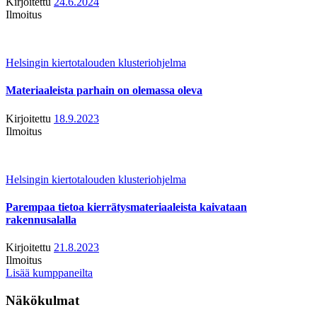
Kirjoitettu
24.6.2024
Ilmoitus
Helsingin kiertotalouden klusteriohjelma
Materiaaleista parhain on olemassa oleva
Kirjoitettu
18.9.2023
Ilmoitus
Helsingin kiertotalouden klusteriohjelma
Parempaa tietoa kierrätysmateriaaleista kaivataan
rakennusalalla
Kirjoitettu
21.8.2023
Ilmoitus
Lisää kumppaneilta
Näkökulmat