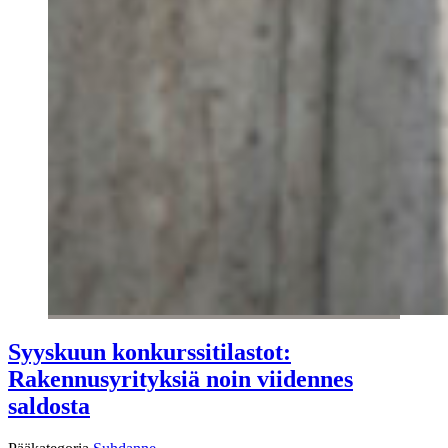
Syyskuun konkurssitilastot:
Rakennusyrityksiä noin viidennes
saldosta