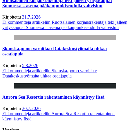
Ruotsalainen korjausrakentaja teki jälleen yrityskaupat
Suomessa – asema pääkaupunkiseudulla vahvistuu
Kirjoitettu
31.7.2026
Ei kommentteja
artikkeliin Ruotsalainen korjausrakentaja teki jälleen
yrityskaupat Suomessa – asema pääkaupunkiseudulla vahvistuu
Skanska-pomo varoittaa: Datakeskustyömaita uhkaa
osaajapula
Kirjoitettu
5.8.2026
Ei kommentteja
artikkeliin Skanska-pomo varoittaa:
Datakeskustyömaita uhkaa osaajapula
Aurora Sea Resortin rakentaminen käynnistyy Iissä
Kirjoitettu
30.7.2026
Ei kommentteja
artikkeliin Aurora Sea Resortin rakentaminen
käynnistyy Iissä