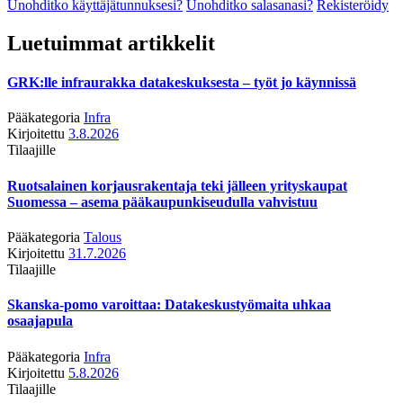
Unohditko käyttäjätunnuksesi?
Unohditko salasanasi?
Rekisteröidy
Luetuimmat artikkelit
GRK:lle infraurakka datakeskuksesta – työt jo käynnissä
Pääkategoria
Infra
Kirjoitettu
3.8.2026
Tilaajille
Ruotsalainen korjausrakentaja teki jälleen yrityskaupat
Suomessa – asema pääkaupunkiseudulla vahvistuu
Pääkategoria
Talous
Kirjoitettu
31.7.2026
Tilaajille
Skanska-pomo varoittaa: Datakeskustyömaita uhkaa
osaajapula
Pääkategoria
Infra
Kirjoitettu
5.8.2026
Tilaajille