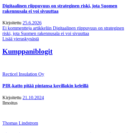
Digitaalinen riippuvuus on strateginen riski, jota Suomen
rakennusala ei voi sivuuttaa
Kirjoitettu
25.6.2026
Ei kommentteja
artikkeliin Digitaalinen riippuvuus on strateginen
riski, jota Suomen rakennusala ei voi sivuuttaa
Lisää vieraskynästä
Kumppaniblogit
Recticel Insulation Oy
PIR-katto pitää pintansa kovillakin keleillä
Kirjoitettu
21.10.2024
Ilmoitus
Thomas Lindstrom