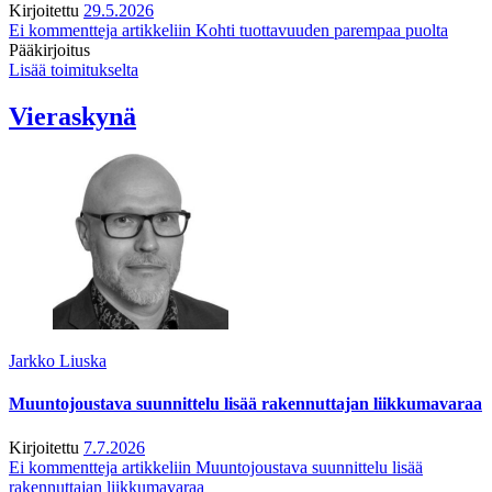
Kirjoitettu
29.5.2026
Ei kommentteja
artikkeliin Kohti tuottavuuden parempaa puolta
Pääkirjoitus
Lisää toimitukselta
Vieraskynä
Jarkko Liuska
Muuntojoustava suunnittelu lisää rakennuttajan liikkumavaraa
Kirjoitettu
7.7.2026
Ei kommentteja
artikkeliin Muuntojoustava suunnittelu lisää
rakennuttajan liikkumavaraa