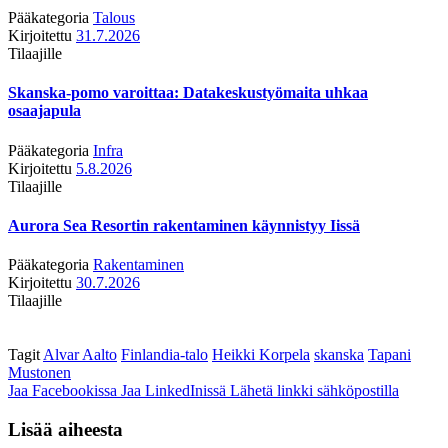
Pääkategoria
Talous
Kirjoitettu
31.7.2026
Tilaajille
Skanska-pomo varoittaa: Datakeskustyömaita uhkaa
osaajapula
Pääkategoria
Infra
Kirjoitettu
5.8.2026
Tilaajille
Aurora Sea Resortin rakentaminen käynnistyy Iissä
Pääkategoria
Rakentaminen
Kirjoitettu
30.7.2026
Tilaajille
Tagit
Alvar Aalto
Finlandia-talo
Heikki Korpela
skanska
Tapani
Mustonen
Jaa Facebookissa
Jaa LinkedInissä
Lähetä linkki sähköpostilla
Lisää aiheesta