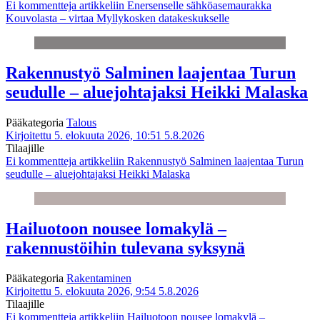
Ei kommentteja
artikkeliin Enersenselle sähköasemaurakka
Kouvolasta – virtaa Myllykosken datakeskukselle
Rakennustyö Salminen laajentaa Turun
seudulle – aluejohtajaksi Heikki Malaska
Pääkategoria
Talous
Kirjoitettu 5. elokuuta 2026, 10:51
5.8.2026
Tilaajille
Ei kommentteja
artikkeliin Rakennustyö Salminen laajentaa Turun
seudulle – aluejohtajaksi Heikki Malaska
Hailuotoon nousee lomakylä –
rakennustöihin tulevana syksynä
Pääkategoria
Rakentaminen
Kirjoitettu 5. elokuuta 2026, 9:54
5.8.2026
Tilaajille
Ei kommentteja
artikkeliin Hailuotoon nousee lomakylä –