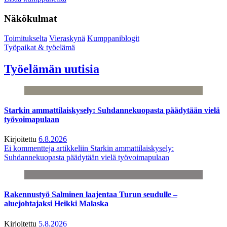
Näkökulmat
Toimitukselta
Vieraskynä
Kumppaniblogit
Työpaikat & työelämä
Työelämän uutisia
Starkin ammattilaiskysely: Suhdannekuopasta päädytään vielä
työvoimapulaan
Kirjoitettu
6.8.2026
Ei kommentteja
artikkeliin Starkin ammattilaiskysely:
Suhdannekuopasta päädytään vielä työvoimapulaan
Rakennustyö Salminen laajentaa Turun seudulle –
aluejohtajaksi Heikki Malaska
Kirjoitettu
5.8.2026