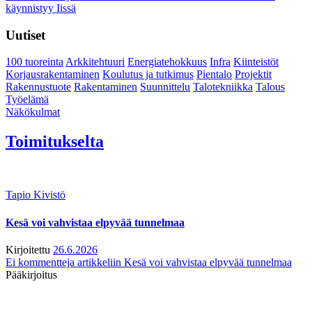
käynnistyy Iissä
Uutiset
100 tuoreinta
Arkkitehtuuri
Energiatehokkuus
Infra
Kiinteistöt
Korjausrakentaminen
Koulutus ja tutkimus
Pientalo
Projektit
Rakennustuote
Rakentaminen
Suunnittelu
Talotekniikka
Talous
Työelämä
Näkökulmat
Toimitukselta
Tapio Kivistö
Kesä voi vahvistaa elpyvää tunnelmaa
Kirjoitettu
26.6.2026
Ei kommentteja
artikkeliin Kesä voi vahvistaa elpyvää tunnelmaa
Pääkirjoitus