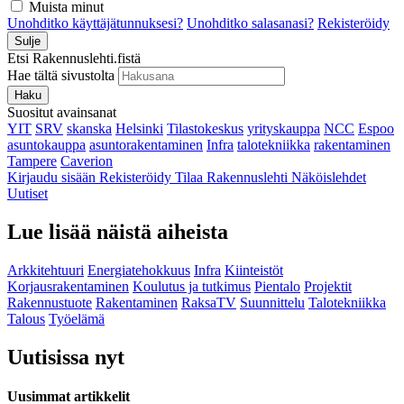
Muista minut
Unohditko käyttäjätunnuksesi?
Unohditko salasanasi?
Rekisteröidy
Sulje
Etsi Rakennuslehti.fistä
Hae tältä sivustolta
Haku
Suositut avainsanat
YIT
SRV
skanska
Helsinki
Tilastokeskus
yrityskauppa
NCC
Espoo
asuntokauppa
asuntorakentaminen
Infra
talotekniikka
rakentaminen
Tampere
Caverion
Kirjaudu sisään
Rekisteröidy
Tilaa Rakennuslehti
Näköislehdet
Uutiset
Lue lisää näistä aiheista
Arkkitehtuuri
Energiatehokkuus
Infra
Kiinteistöt
Korjausrakentaminen
Koulutus ja tutkimus
Pientalo
Projektit
Rakennustuote
Rakentaminen
RaksaTV
Suunnittelu
Talotekniikka
Talous
Työelämä
Uutisissa nyt
Uusimmat artikkelit