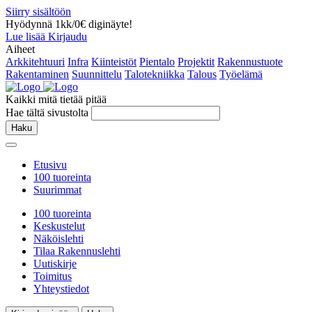
Siirry sisältöön
Hyödynnä 1kk/0€ diginäyte!
Lue lisää
Kirjaudu
Aiheet
Arkkitehtuuri
Infra
Kiinteistöt
Pientalo
Projektit
Rakennustuote
Rakentaminen
Suunnittelu
Talotekniikka
Talous
Työelämä
Kaikki mitä tietää pitää
Hae tältä sivustolta
Haku
Etusivu
100 tuoreinta
Suurimmat
100 tuoreinta
Keskustelut
Näköislehti
Tilaa Rakennuslehti
Uutiskirje
Toimitus
Yhteystiedot