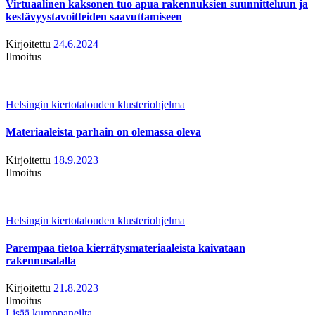
Virtuaalinen kaksonen tuo apua rakennuksien suunnitteluun ja
kestävyystavoitteiden saavuttamiseen
Kirjoitettu
24.6.2024
Ilmoitus
Helsingin kiertotalouden klusteriohjelma
Materiaaleista parhain on olemassa oleva
Kirjoitettu
18.9.2023
Ilmoitus
Helsingin kiertotalouden klusteriohjelma
Parempaa tietoa kierrätysmateriaaleista kaivataan
rakennusalalla
Kirjoitettu
21.8.2023
Ilmoitus
Lisää kumppaneilta