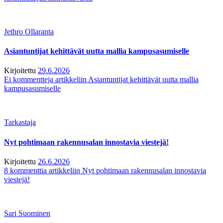
Jethro Ollaranta
Asiantuntijat kehittävät uutta mallia kampusasumiselle
Kirjoitettu
29.6.2026
Ei kommentteja
artikkeliin Asiantuntijat kehittävät uutta mallia
kampusasumiselle
Tarkastaja
Nyt pohtimaan rakennusalan innostavia viestejä!
Kirjoitettu
26.6.2026
8 kommenttia
artikkeliin Nyt pohtimaan rakennusalan innostavia
viestejä!
Sari Suominen