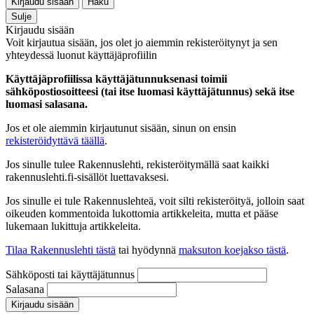
Kirjaudu sisään
Haku
Sulje
Kirjaudu sisään
Voit kirjautua sisään, jos olet jo aiemmin rekisteröitynyt ja sen
yhteydessä luonut käyttäjäprofiilin
Käyttäjäprofiilissa käyttäjätunnuksenasi toimii
sähköpostiosoitteesi (tai itse luomasi käyttäjätunnus) sekä itse
luomasi salasana.
Jos et ole aiemmin kirjautunut sisään, sinun on ensin
rekisteröidyttävä täällä
.
Jos sinulle tulee Rakennuslehti, rekisteröitymällä saat kaikki
rakennuslehti.fi-sisällöt luettavaksesi.
Jos sinulle ei tule Rakennuslehteä, voit silti rekisteröityä, jolloin saat
oikeuden kommentoida lukottomia artikkeleita, mutta et pääse
lukemaan lukittuja artikkeleita.
Tilaa Rakennuslehti tästä
tai hyödynnä
maksuton koejakso tästä
.
Sähköposti tai käyttäjätunnus
Salasana
Kirjaudu sisään