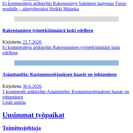
Ei kommentteja
artikkeliin Rakennustyö Salminen laajentaa Turun
seudulle – aluejohtajaksi Heikki Malaska
Rakentamisen työntekijämäärä laski edelleen
Kirjoitettu
22.7.2026
Ei kommentteja
artikkeliin Rakentamisen työntekijämäärä laski
edelleen
Asiantuntija: Kustannusohjauksen haaste on johtaminen
Kirjoitettu
30.6.2026
1 kommentti
artikkeliin Asiantuntija: Kustannusohjauksen haaste on
johtaminen
Lisää uutisia
Uusimmat työpaikat
Toimitusjohtaja