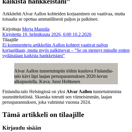
kaikista hankkeistani”
Arkkitehti Alvar Aallon kohteiden korjaaminen on vaativaa, mutta
toisaalta se opettaa ammatillisesti paljon ja palkitsee.
Kirjoittaja
Merja Mannila
Kirjoitettu 10. helmikuuta 2026, 6:00
10.2.2026
Tilaajille
Ei kommentteja
artikkeliin Aallon kohteet vaativat paljon
korjaajiltaan, mutta myös palkitsevat – ”Se on mennyt minulle eniten
sydänalaan kaikista hankkeistani”
Alvar Aallon tunnetuimpiin töihin kuuluva Finlandia-
talo kävi läpi laajan perusparannuksen 2020-luvun
alkupuolella. Kuva: Jussi Helttunen
Finlandia-talo Helsingissä on yksi
Alvar Aallon
tunnetuimmista
suunnittelutöistä. Skanska toteutti sen viimeisimmän, laajan
perusparannuksen, joka valmistui vuonna 2024.
Tämä artikkeli on tilaajille
Kirjaudu sisään