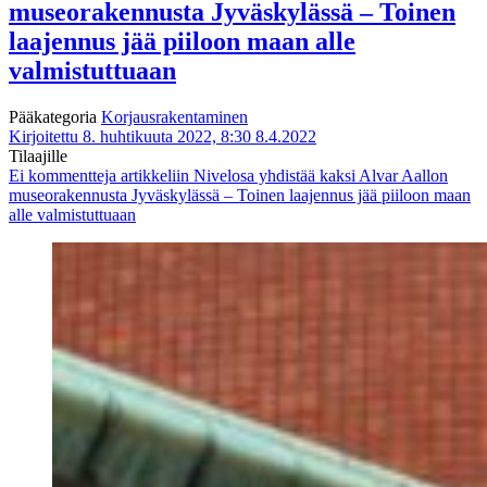
museorakennusta Jyväskylässä – Toinen
laajennus jää piiloon maan alle
valmistuttuaan
Pääkategoria
Korjausrakentaminen
Kirjoitettu 8. huhtikuuta 2022, 8:30
8.4.2022
Tilaajille
Ei kommentteja
artikkeliin Nivelosa yhdistää kaksi Alvar Aallon
museorakennusta Jyväskylässä – Toinen laajennus jää piiloon maan
alle valmistuttuaan