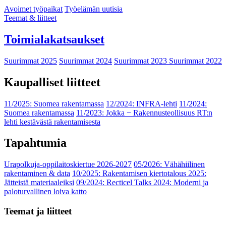
Avoimet työpaikat
Työelämän uutisia
Teemat & liitteet
Toimialakatsaukset
Suurimmat 2025
Suurimmat 2024
Suurimmat 2023
Suurimmat 2022
Kaupalliset liitteet
11/2025: Suomea rakentamassa
12/2024: INFRA-lehti
11/2024:
Suomea rakentamassa
11/2023: Jokka − Rakennusteollisuus RT:n
lehti kestävästä rakentamisesta
Tapahtumia
Urapolkuja-oppilaitoskiertue 2026-2027
05/2026: Vähähiilinen
rakentaminen & data
10/2025: Rakentamisen kiertotalous 2025:
Jätteistä materiaaleiksi
09/2024: Recticel Talks 2024: Moderni ja
paloturvallinen loiva katto
Teemat ja liitteet