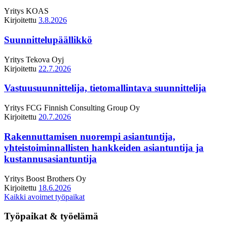
Yritys
KOAS
Kirjoitettu
3.8.2026
Suunnittelupäällikkö
Yritys
Tekova Oyj
Kirjoitettu
22.7.2026
Vastuusuunnittelija, tietomallintava suunnittelija
Yritys
FCG Finnish Consulting Group Oy
Kirjoitettu
20.7.2026
Rakennuttamisen nuorempi asiantuntija,
yhteistoiminnallisten hankkeiden asiantuntija ja
kustannusasiantuntija
Yritys
Boost Brothers Oy
Kirjoitettu
18.6.2026
Kaikki avoimet työpaikat
Työpaikat & työelämä