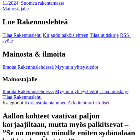
11/2024: Suomea rakentamassa
Mainostajalle
Lue Rakennuslehteä
Tilaa Rakennuslehti
Kirjaudu näköislehteen
Tilaa uutiskirje
RSS-
syöte
Mainosta & ilmoita
Ilmoita Rakennuslehdessä
Myynnin yhteystiedot
Mainostajalle
Ilmoita Rakennuslehdessä
Myynnin yhteystiedot
Tilaa uutiskirje
Tilaa Rakennuslehti
Kategoriat
Korjausrakentaminen
Arkkitehtuuri
Uutiset
Aallon kohteet vaativat paljon
korjaajiltaan, mutta myös palkitsevat –
”Se on mennyt minulle eniten sydänalaan