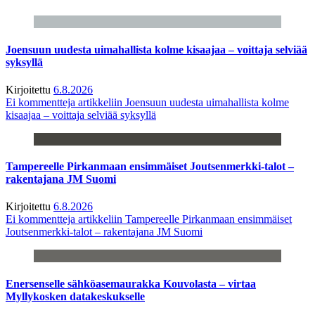
Joensuun uudesta uimahallista kolme kisaajaa – voittaja selviää
syksyllä
Kirjoitettu
6.8.2026
Ei kommentteja
artikkeliin Joensuun uudesta uimahallista kolme
kisaajaa – voittaja selviää syksyllä
Tampereelle Pirkanmaan ensimmäiset Joutsenmerkki-talot –
rakentajana JM Suomi
Kirjoitettu
6.8.2026
Ei kommentteja
artikkeliin Tampereelle Pirkanmaan ensimmäiset
Joutsenmerkki-talot – rakentajana JM Suomi
Enersenselle sähköasemaurakka Kouvolasta – virtaa
Myllykosken datakeskukselle