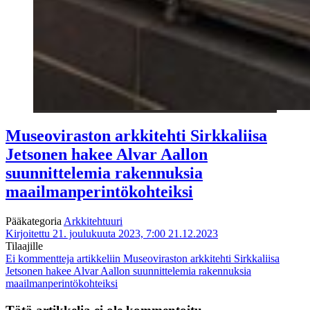
Museoviraston arkkitehti Sirkkaliisa
Jetsonen hakee Alvar Aallon
suunnittelemia rakennuksia
maailmanperintökohteiksi
Pääkategoria
Arkkitehtuuri
Kirjoitettu 21. joulukuuta 2023, 7:00
21.12.2023
Tilaajille
Ei kommentteja
artikkeliin Museoviraston arkkitehti Sirkkaliisa
Jetsonen hakee Alvar Aallon suunnittelemia rakennuksia
maailmanperintökohteiksi