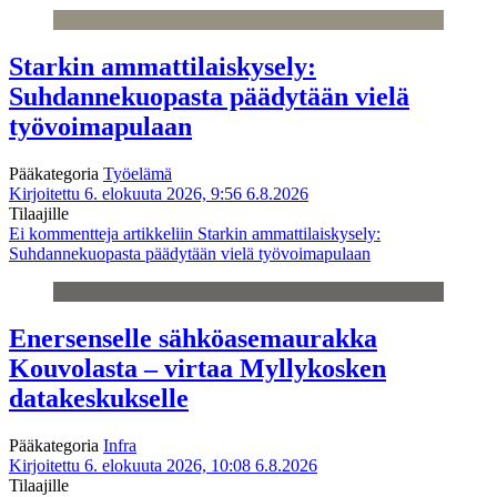
Starkin ammattilaiskysely:
Suhdannekuopasta päädytään vielä
työvoimapulaan
Pääkategoria
Työelämä
Kirjoitettu 6. elokuuta 2026, 9:56
6.8.2026
Tilaajille
Ei kommentteja
artikkeliin Starkin ammattilaiskysely:
Suhdannekuopasta päädytään vielä työvoimapulaan
Enersenselle sähköasemaurakka
Kouvolasta – virtaa Myllykosken
datakeskukselle
Pääkategoria
Infra
Kirjoitettu 6. elokuuta 2026, 10:08
6.8.2026
Tilaajille