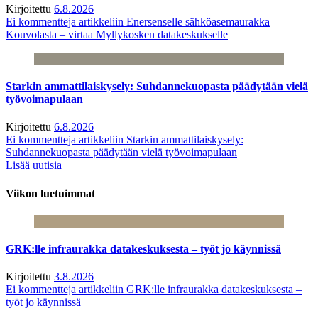
Kirjoitettu
6.8.2026
Ei kommentteja
artikkeliin Enersenselle sähköasemaurakka
Kouvolasta – virtaa Myllykosken datakeskukselle
Starkin ammattilaiskysely: Suhdannekuopasta päädytään vielä
työvoimapulaan
Kirjoitettu
6.8.2026
Ei kommentteja
artikkeliin Starkin ammattilaiskysely:
Suhdannekuopasta päädytään vielä työvoimapulaan
Lisää uutisia
Viikon luetuimmat
GRK:lle infraurakka datakeskuksesta – työt jo käynnissä
Kirjoitettu
3.8.2026
Ei kommentteja
artikkeliin GRK:lle infraurakka datakeskuksesta –
työt jo käynnissä