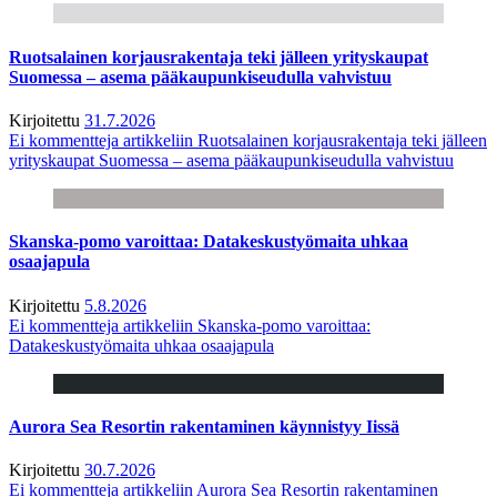
Ruotsalainen korjausrakentaja teki jälleen yrityskaupat
Suomessa – asema pääkaupunkiseudulla vahvistuu
Kirjoitettu
31.7.2026
Ei kommentteja
artikkeliin Ruotsalainen korjausrakentaja teki jälleen
yrityskaupat Suomessa – asema pääkaupunkiseudulla vahvistuu
Skanska-pomo varoittaa: Datakeskustyömaita uhkaa
osaajapula
Kirjoitettu
5.8.2026
Ei kommentteja
artikkeliin Skanska-pomo varoittaa:
Datakeskustyömaita uhkaa osaajapula
Aurora Sea Resortin rakentaminen käynnistyy Iissä
Kirjoitettu
30.7.2026
Ei kommentteja
artikkeliin Aurora Sea Resortin rakentaminen