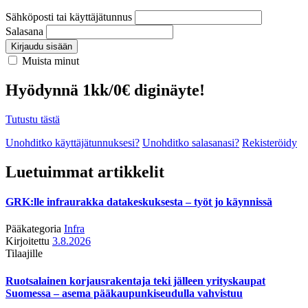
Sähköposti tai käyttäjätunnus
Salasana
Kirjaudu sisään
Muista minut
Hyödynnä 1kk/0€ diginäyte!
Tutustu tästä
Unohditko käyttäjätunnuksesi?
Unohditko salasanasi?
Rekisteröidy
Luetuimmat artikkelit
GRK:lle infraurakka datakeskuksesta – työt jo käynnissä
Pääkategoria
Infra
Kirjoitettu
3.8.2026
Tilaajille
Ruotsalainen korjausrakentaja teki jälleen yrityskaupat
Suomessa – asema pääkaupunkiseudulla vahvistuu