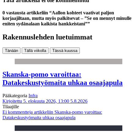
Tätä artikkelia ei ole kommentoitu
0 vastausta artikkeliin “Aallon kohteet vaativat paljon
korjaajiltaan, mutta myös palkitsevat – ”Se on mennyt minulle
eniten sydänalaan kaikista hankkeistani””
Rakennuslehden luetuimmat
Tänään
Tällä viikolla
Tässä kuussa
Skanska-pomo varoittaa:
Datakeskustyömaita uhkaa osaajapula
Pääkategoria
Infra
Kirjoitettu 5. elokuuta 2026, 13:00
5.8.2026
Tilaajille
Ei kommentteja
artikkeliin Skanska-pomo varoittaa:
Datakeskustyömaita uhkaa osaajapula