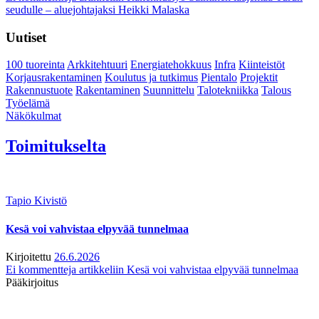
seudulle – aluejohtajaksi Heikki Malaska
Uutiset
100 tuoreinta
Arkkitehtuuri
Energiatehokkuus
Infra
Kiinteistöt
Korjausrakentaminen
Koulutus ja tutkimus
Pientalo
Projektit
Rakennustuote
Rakentaminen
Suunnittelu
Talotekniikka
Talous
Työelämä
Näkökulmat
Toimitukselta
Tapio Kivistö
Kesä voi vahvistaa elpyvää tunnelmaa
Kirjoitettu
26.6.2026
Ei kommentteja
artikkeliin Kesä voi vahvistaa elpyvää tunnelmaa
Pääkirjoitus