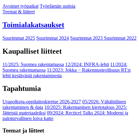
Avoimet työpaikat
Työelämän uutisia
Teemat & liitteet
Toimialakatsaukset
Suurimmat 2025
Suurimmat 2024
Suurimmat 2023
Suurimmat 2022
Kaupalliset liitteet
11/2025: Suomea rakentamassa
12/2024: INFRA-lehti
11/2024:
Suomea rakentamassa
11/2023: Jokka − Rakennusteollisuus RT:n
lehti kestävästä rakentamisesta
Tapahtumia
Urapolkuja-oppilaitoskiertue 2026-2027
05/2026: Vähähiilinen
rakentaminen & data
10/2025: Rakentamisen kiertotalous 2025:
Jätteistä materiaaleiksi
09/2024: Recticel Talks 2024: Moderni ja
paloturvallinen loiva katto
Teemat ja liitteet