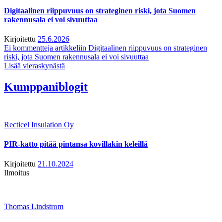
Digitaalinen riippuvuus on strateginen riski, jota Suomen
rakennusala ei voi sivuuttaa
Kirjoitettu
25.6.2026
Ei kommentteja
artikkeliin Digitaalinen riippuvuus on strateginen
riski, jota Suomen rakennusala ei voi sivuuttaa
Lisää vieraskynästä
Kumppaniblogit
Recticel Insulation Oy
PIR-katto pitää pintansa kovillakin keleillä
Kirjoitettu
21.10.2024
Ilmoitus
Thomas Lindstrom