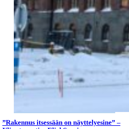
”Rakennus itsessään on näyttelyesine” –