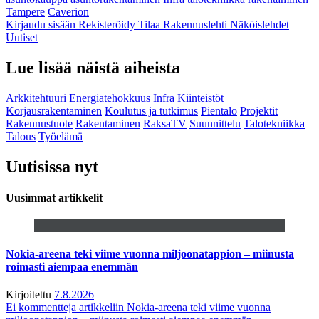
Tampere
Caverion
Kirjaudu sisään
Rekisteröidy
Tilaa Rakennuslehti
Näköislehdet
Uutiset
Lue lisää näistä aiheista
Arkkitehtuuri
Energiatehokkuus
Infra
Kiinteistöt
Korjausrakentaminen
Koulutus ja tutkimus
Pientalo
Projektit
Rakennustuote
Rakentaminen
RaksaTV
Suunnittelu
Talotekniikka
Talous
Työelämä
Uutisissa nyt
Uusimmat artikkelit
Nokia-areena teki viime vuonna miljoonatappion – miinusta
roimasti aiempaa enemmän
Kirjoitettu
7.8.2026
Ei kommentteja
artikkeliin Nokia-areena teki viime vuonna