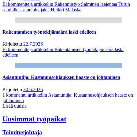
Ei kommentteja
artikkeliin Rakennustyö Salminen laajentaa Turun
seudulle – aluejohtajaksi Heikki Malaska
Rakentamisen työntekijämäärä laski edelleen
Kirjoitettu
22.7.2026
Ei kommentteja
artikkeliin Rakentamisen työntekijämäärä laski
edelleen
Asiantuntija: Kustannusohjauksen haaste on johtaminen
Kirjoitettu
30.6.2026
1 kommentti
artikkeliin Asiantuntija: Kustannusohjauksen haaste on
johtaminen
Lisää uutisia
Uusimmat työpaikat
Toimitusjohtaja