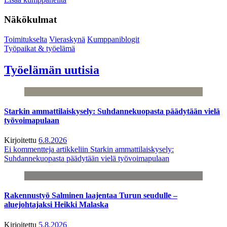
Näkökulmat
Toimitukselta
Vieraskynä
Kumppaniblogit
Työpaikat & työelämä
Työelämän uutisia
Starkin ammattilaiskysely: Suhdannekuopasta päädytään vielä
työvoimapulaan
Kirjoitettu
6.8.2026
Ei kommentteja
artikkeliin Starkin ammattilaiskysely:
Suhdannekuopasta päädytään vielä työvoimapulaan
Rakennustyö Salminen laajentaa Turun seudulle –
aluejohtajaksi Heikki Malaska
Kirjoitettu
5.8.2026