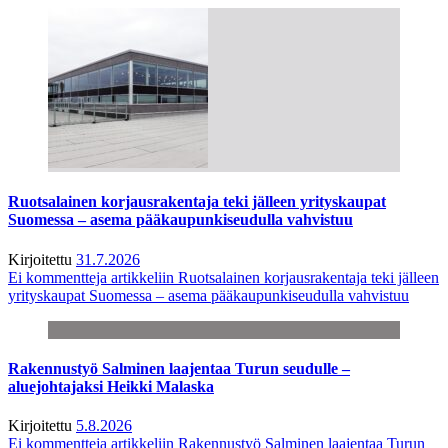
Ruotsalainen korjausrakentaja teki jälleen yrityskaupat
Suomessa – asema pääkaupunkiseudulla vahvistuu
Kirjoitettu
31.7.2026
Ei kommentteja
artikkeliin Ruotsalainen korjausrakentaja teki jälleen
yrityskaupat Suomessa – asema pääkaupunkiseudulla vahvistuu
Rakennustyö Salminen laajentaa Turun seudulle –
aluejohtajaksi Heikki Malaska
Kirjoitettu
5.8.2026
Ei kommentteja
artikkeliin Rakennustyö Salminen laajentaa Turun