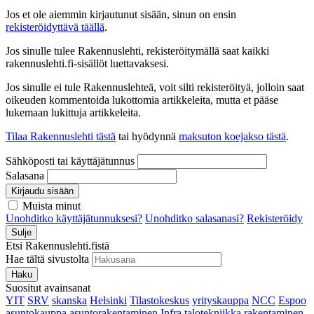
Jos et ole aiemmin kirjautunut sisään, sinun on ensin
rekisteröidyttävä täällä
.
Jos sinulle tulee Rakennuslehti, rekisteröitymällä saat kaikki
rakennuslehti.fi-sisällöt luettavaksesi.
Jos sinulle ei tule Rakennuslehteä, voit silti rekisteröityä, jolloin saat
oikeuden kommentoida lukottomia artikkeleita, mutta et pääse
lukemaan lukittuja artikkeleita.
Tilaa Rakennuslehti tästä
tai hyödynnä
maksuton koejakso tästä
.
Sähköposti tai käyttäjätunnus
Salasana
Kirjaudu sisään
Muista minut
Unohditko käyttäjätunnuksesi?
Unohditko salasanasi?
Rekisteröidy
Sulje
Etsi Rakennuslehti.fistä
Hae tältä sivustolta
Haku
Suositut avainsanat
YIT
SRV
skanska
Helsinki
Tilastokeskus
yrityskauppa
NCC
Espoo
asuntokauppa
asuntorakentaminen
Infra
talotekniikka
rakentaminen