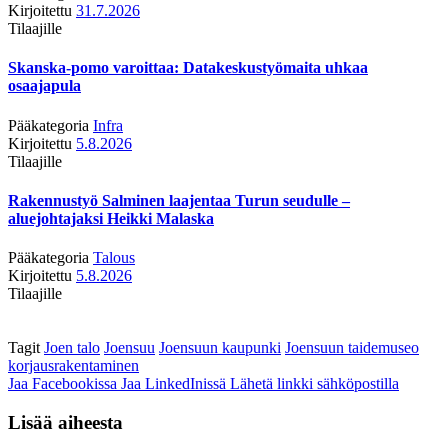
Kirjoitettu
31.7.2026
Tilaajille
Skanska-pomo varoittaa: Datakeskustyömaita uhkaa
osaajapula
Pääkategoria
Infra
Kirjoitettu
5.8.2026
Tilaajille
Rakennustyö Salminen laajentaa Turun seudulle –
aluejohtajaksi Heikki Malaska
Pääkategoria
Talous
Kirjoitettu
5.8.2026
Tilaajille
Tagit
Joen talo
Joensuu
Joensuun kaupunki
Joensuun taidemuseo
korjausrakentaminen
Jaa Facebookissa
Jaa LinkedInissä
Lähetä linkki sähköpostilla
Lisää aiheesta