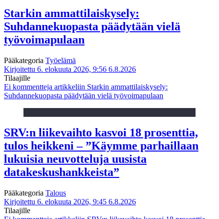
Starkin ammattilaiskysely:
Suhdannekuopasta päädytään vielä
työvoimapulaan
Pääkategoria
Työelämä
Kirjoitettu 6. elokuuta 2026, 9:56
6.8.2026
Tilaajille
Ei kommentteja
artikkeliin Starkin ammattilaiskysely:
Suhdannekuopasta päädytään vielä työvoimapulaan
SRV:n liikevaihto kasvoi 18 prosenttia,
tulos heikkeni – ”Käymme parhaillaan
lukuisia neuvotteluja uusista
datakeskushankkeista”
Pääkategoria
Talous
Kirjoitettu 6. elokuuta 2026, 9:45
6.8.2026
Tilaajille