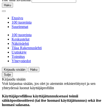
Haku
Etusivu
100 tuoreinta
Suurimmat
100 tuoreinta
Keskustelut
Näköislehti
Tilaa Rakennuslehti
Uutiskirje
Toimitus
Yhteystiedot
Kirjaudu sisään
Haku
Sulje
Kirjaudu sisään
Voit kirjautua sisään, jos olet jo aiemmin rekisteröitynyt ja sen
yhteydessä luonut käyttäjäprofiilin
Käyttäjäprofiilissa käyttäjätunnuksenasi toimii
sähköpostiosoitteesi (tai itse luomasi käyttäjätunnus) sekä itse
luomasi salasana.