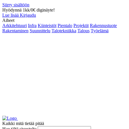
Siirry sisältöön
Hyödynnä 1kk/0€ diginäyte!
Lue lisää
Kirjaudu
Aiheet
Arkkitehtuuri
Infra
Kiinteistöt
Pientalo
Projektit
Rakennustuote
Rakentaminen
Suunnittelu
Talotekniikka
Talous
Työelämä
Kaikki mitä tietää pitää
Hae tältä sivustolta