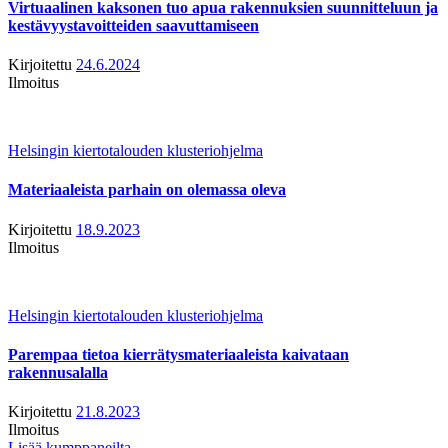
Virtuaalinen kaksonen tuo apua rakennuksien suunnitteluun ja
kestävyystavoitteiden saavuttamiseen
Kirjoitettu
24.6.2024
Ilmoitus
Helsingin kiertotalouden klusteriohjelma
Materiaaleista parhain on olemassa oleva
Kirjoitettu
18.9.2023
Ilmoitus
Helsingin kiertotalouden klusteriohjelma
Parempaa tietoa kierrätysmateriaaleista kaivataan
rakennusalalla
Kirjoitettu
21.8.2023
Ilmoitus
Lisää kumppaneilta