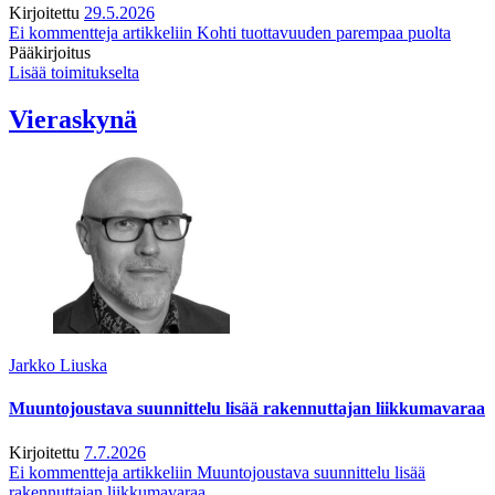
Kirjoitettu
29.5.2026
Ei kommentteja
artikkeliin Kohti tuottavuuden parempaa puolta
Pääkirjoitus
Lisää toimitukselta
Vieraskynä
Jarkko Liuska
Muuntojoustava suunnittelu lisää rakennuttajan liikkumavaraa
Kirjoitettu
7.7.2026
Ei kommentteja
artikkeliin Muuntojoustava suunnittelu lisää
rakennuttajan liikkumavaraa