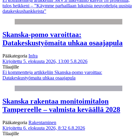
Ei kommentteja
artikkeliin SRV:n liikevaihto kasvoi 18 prosenttia,
tulos heikkeni – ”Käymme parhaillaan lukuisia neuvotteluja uusista
datakeskushankkeista”
Skanska-pomo varoittaa:
Datakeskustyömaita uhkaa osaajapula
Pääkategoria
Infra
Kirjoitettu 5. elokuuta 2026, 13:00
5.8.2026
Tilaajille
Ei kommentteja
artikkeliin Skanska-pomo varoittaa:
Datakeskustyömaita uhkaa osaajapula
Skanska rakentaa monitoimitalon
Tampereelle – valmista keväällä 2028
Pääkategoria
Rakentaminen
Kirjoitettu 6. elokuuta 2026, 8:32
6.8.2026
Tilaajille