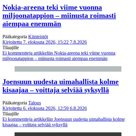
Nokia-areena teki viime vuonna
miljoonatappion – miinusta roimasti
aiempaa enemmän
Pääkategoria
Kiinteistöt
Kirjoitettu 7. elokuuta 2026, 15:22
7.8.2026
Tilaajille
Ei kommentteja
artikkeliin Nokia-areena teki viime vuonna
miljoonatappion – miinusta roimasti aiempaa enemmän
Joensuun uudesta uimahallista kolme
kisaajaa – voittaja selviää syksyllä
Pääkategoria
Talous
Kirjoitettu 6. elokuuta 2026, 12:59
6.8.2026
Tilaajille
Ei kommentteja
artikkeliin Joensuun uudesta uimahallista kolme
kisaajaa – voittaja selviää syksyllä