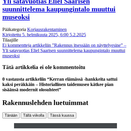
Yli satavuotias Eliel Saarisen
suunnittelema kaupungintalo muuttui
museoksi
Pääkategoria
Korjausrakentaminen
Kirjoitettu 5. helmikuuta 2025, 6:00
5.2.2025
Tilaajille
Ei kommentteja
artikkeliin ”Rakennus itsessään on näyttelyesine” –
Yli satavuotias Eliel Saarisen suunnittelema kaupungintalo muuttui
museoksi
Tätä artikkelia ei ole kommentoitu
0 vastausta artikkeliin “Kerran elämässä -hankkeita sattui
kaksi peräkkäin – Historiallinen taidemuseo kätkee pian
sisäänsä modernit olosuhteet”
Rakennuslehden luetuimmat
Tänään
Tällä viikolla
Tässä kuussa