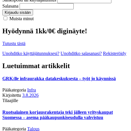
Salasana
Kirjaudu sisään
Muista minut
Hyödynnä 1kk/0€ diginäyte!
Tutustu tästä
Unohditko käyttäjätunnuksesi?
Unohditko salasanasi?
Rekisteröidy
Luetuimmat artikkelit
GRK:lle infraurakka datakeskuksesta – työt jo käynnissä
Pääkategoria
Infra
Kirjoitettu
3.8.2026
Tilaajille
Ruotsalainen korjausrakentaja teki jälleen yrityskaupat
Suomessa – asema pääkaupunkiseudulla vahvistuu
Pääkategoria
Talous