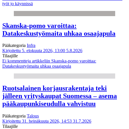
työt jo käynnissä
Skanska-pomo varoittaa:
Datakeskustyömaita uhkaa osaajapula
Pääkategoria
Infra
Kirjoitettu 5. elokuuta 2026, 13:00
5.8.2026
Tilaajille
Ei kommentteja
artikkeliin Skanska-pomo varoittaa:
Datakeskustyömaita uhkaa osaajapula
Ruotsalainen korjausrakentaja teki
jälleen yrityskaupat Suomessa – asema
pääkaupunkiseudulla vahvistuu
Pääkategoria
Talous
Kirjoitettu 31. heinäkuuta 2026, 14:53
31.7.2026
Tilaajille