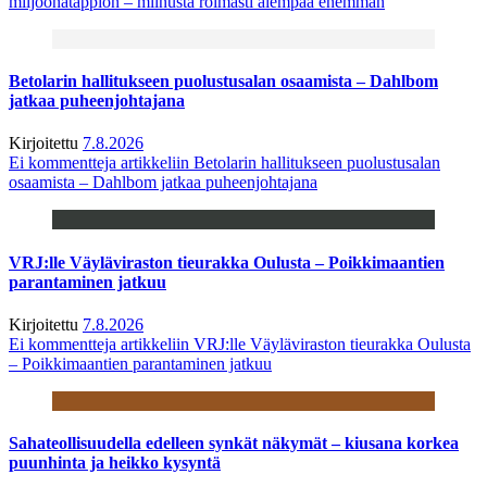
miljoonatappion – miinusta roimasti aiempaa enemmän
Betolarin hallitukseen puolustusalan osaamista – Dahlbom
jatkaa puheenjohtajana
Kirjoitettu
7.8.2026
Ei kommentteja
artikkeliin Betolarin hallitukseen puolustusalan
osaamista – Dahlbom jatkaa puheenjohtajana
VRJ:lle Väyläviraston tieurakka Oulusta – Poikkimaantien
parantaminen jatkuu
Kirjoitettu
7.8.2026
Ei kommentteja
artikkeliin VRJ:lle Väyläviraston tieurakka Oulusta
– Poikkimaantien parantaminen jatkuu
Sahateollisuudella edelleen synkät näkymät – kiusana korkea
puunhinta ja heikko kysyntä