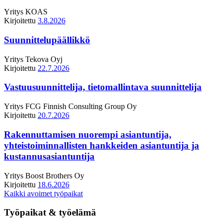
Yritys
KOAS
Kirjoitettu
3.8.2026
Suunnittelupäällikkö
Yritys
Tekova Oyj
Kirjoitettu
22.7.2026
Vastuusuunnittelija, tietomallintava suunnittelija
Yritys
FCG Finnish Consulting Group Oy
Kirjoitettu
20.7.2026
Rakennuttamisen nuorempi asiantuntija,
yhteistoiminnallisten hankkeiden asiantuntija ja
kustannusasiantuntija
Yritys
Boost Brothers Oy
Kirjoitettu
18.6.2026
Kaikki avoimet työpaikat
Työpaikat & työelämä