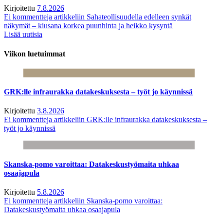
Kirjoitettu
7.8.2026
Ei kommentteja
artikkeliin Sahateollisuudella edelleen synkät
näkymät – kiusana korkea puunhinta ja heikko kysyntä
Lisää uutisia
Viikon luetuimmat
GRK:lle infraurakka datakeskuksesta – työt jo käynnissä
Kirjoitettu
3.8.2026
Ei kommentteja
artikkeliin GRK:lle infraurakka datakeskuksesta –
työt jo käynnissä
Skanska-pomo varoittaa: Datakeskustyömaita uhkaa
osaajapula
Kirjoitettu
5.8.2026
Ei kommentteja
artikkeliin Skanska-pomo varoittaa:
Datakeskustyömaita uhkaa osaajapula