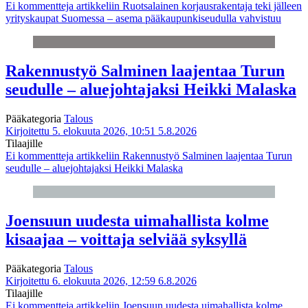
Ei kommentteja
artikkeliin Ruotsalainen korjausrakentaja teki jälleen
yrityskaupat Suomessa – asema pääkaupunkiseudulla vahvistuu
Rakennustyö Salminen laajentaa Turun
seudulle – aluejohtajaksi Heikki Malaska
Pääkategoria
Talous
Kirjoitettu 5. elokuuta 2026, 10:51
5.8.2026
Tilaajille
Ei kommentteja
artikkeliin Rakennustyö Salminen laajentaa Turun
seudulle – aluejohtajaksi Heikki Malaska
Joensuun uudesta uimahallista kolme
kisaajaa – voittaja selviää syksyllä
Pääkategoria
Talous
Kirjoitettu 6. elokuuta 2026, 12:59
6.8.2026
Tilaajille
Ei kommentteja
artikkeliin Joensuun uudesta uimahallista kolme