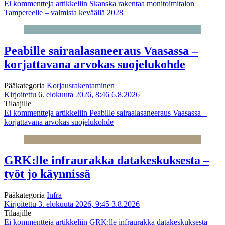
Ei kommentteja
artikkeliin Skanska rakentaa monitoimitalon
Tampereelle – valmista keväällä 2028
Peabille sairaalasaneeraus Vaasassa –
korjattavana arvokas suojelukohde
Pääkategoria
Korjausrakentaminen
Kirjoitettu 6. elokuuta 2026, 8:46
6.8.2026
Tilaajille
Ei kommentteja
artikkeliin Peabille sairaalasaneeraus Vaasassa –
korjattavana arvokas suojelukohde
GRK:lle infraurakka datakeskuksesta –
työt jo käynnissä
Pääkategoria
Infra
Kirjoitettu 3. elokuuta 2026, 9:45
3.8.2026
Tilaajille
Ei kommentteja
artikkeliin GRK:lle infraurakka datakeskuksesta –