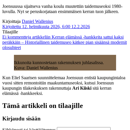
Joensuussa sijaitseva vanha koulu muutettiin taidemuseoksi 1980-
luvulla. Nyt se peruskorjataan ensimmäisen kerran tuon jälkeen.
Kirjoittaja
Daniel Wallenius
Kirjoitettu 12. helmikuuta 2026, 6:00
12.2.2026
Tilaajille
Ei kommentteja
artikkeliin Kerran elämässä -hankkeita sattui kaksi
peräkkäin – Historiallinen taidemuseo kätkee pian sisäänsä modernit
olosuhteet
Ikkunoita kunnostetaan rakennuksen juhlasalissa.
Kuva: Daniel Wallenius
Kun Eliel Saarisen suunnittelemaa Joensuun entistä kaupungintaloa
vuosi sitten remontoitiin maakuntamuseoksi, kutsui Joensuun
kaupungin tilakeskuksen rakennuttaja
Ari Kiiski
sitä kerran
elämässä -hankkeeksi.
Tämä artikkeli on tilaajille
Kirjaudu sisään
Sähköposti tai käyttäjätunnus