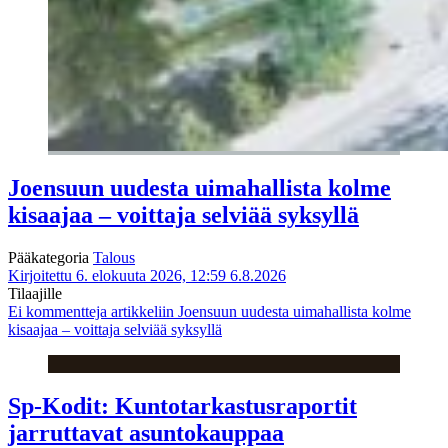
Joensuun uudesta uimahallista kolme
kisaajaa – voittaja selviää syksyllä
Pääkategoria
Talous
Kirjoitettu 6. elokuuta 2026, 12:59
6.8.2026
Tilaajille
Ei kommentteja
artikkeliin Joensuun uudesta uimahallista kolme
kisaajaa – voittaja selviää syksyllä
Sp-Kodit: Kuntotarkastusraportit
jarruttavat asuntokauppaa