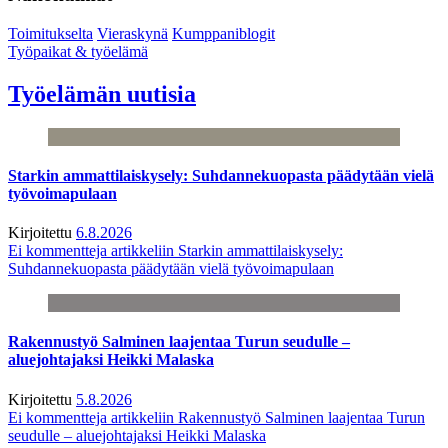
Toimitukselta
Vieraskynä
Kumppaniblogit
Työpaikat & työelämä
Työelämän uutisia
Starkin ammattilaiskysely: Suhdannekuopasta päädytään vielä
työvoimapulaan
Kirjoitettu
6.8.2026
Ei kommentteja
artikkeliin Starkin ammattilaiskysely:
Suhdannekuopasta päädytään vielä työvoimapulaan
Rakennustyö Salminen laajentaa Turun seudulle –
aluejohtajaksi Heikki Malaska
Kirjoitettu
5.8.2026
Ei kommentteja
artikkeliin Rakennustyö Salminen laajentaa Turun
seudulle – aluejohtajaksi Heikki Malaska