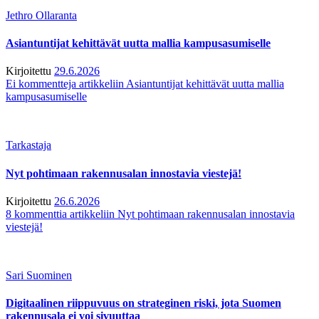
Jethro Ollaranta
Asiantuntijat kehittävät uutta mallia kampusasumiselle
Kirjoitettu
29.6.2026
Ei kommentteja
artikkeliin Asiantuntijat kehittävät uutta mallia
kampusasumiselle
Tarkastaja
Nyt pohtimaan rakennusalan innostavia viestejä!
Kirjoitettu
26.6.2026
8 kommenttia
artikkeliin Nyt pohtimaan rakennusalan innostavia
viestejä!
Sari Suominen
Digitaalinen riippuvuus on strateginen riski, jota Suomen
rakennusala ei voi sivuuttaa