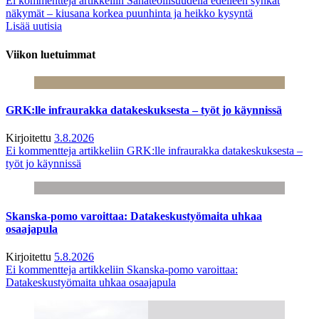
Ei kommentteja
artikkeliin Sahateollisuudella edelleen synkät
näkymät – kiusana korkea puunhinta ja heikko kysyntä
Lisää uutisia
Viikon luetuimmat
GRK:lle infraurakka datakeskuksesta – työt jo käynnissä
Kirjoitettu
3.8.2026
Ei kommentteja
artikkeliin GRK:lle infraurakka datakeskuksesta –
työt jo käynnissä
Skanska-pomo varoittaa: Datakeskustyömaita uhkaa
osaajapula
Kirjoitettu
5.8.2026
Ei kommentteja
artikkeliin Skanska-pomo varoittaa:
Datakeskustyömaita uhkaa osaajapula