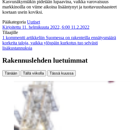
Kasvunäkymiäkin pidetään lupaavina, vaikka varovaisuus
markkinoilla on viime aikoina lisääntynyt ja tuottavuushaasteet
koetaan usein koviksi.
Pääkategoria
Uutiset
Kirjoitettu 11. helmikuuta 2022, 6:00
11.2.2022
Tilaajille
1 kommentti
artikkeliin Suomessa on rakenteilla ennätysmäärä
korkeita taloja, vaikka ylöspäin kurkotus tuo selvästi
lisäkustannuksia
Rakennuslehden luetuimmat
Tänään
Tällä viikolla
Tässä kuussa