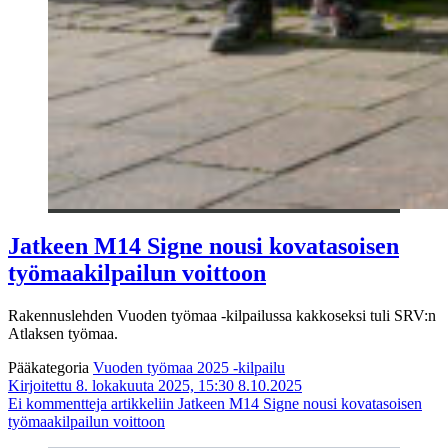
Jatkeen M14 Signe nousi kovatasoisen
työmaakilpailun voittoon
Rakennuslehden Vuoden työmaa -kilpailussa kakkoseksi tuli SRV:n
Atlaksen työmaa.
Pääkategoria
Vuoden työmaa 2025 -kilpailu
Kirjoitettu 8. lokakuuta 2025, 15:30
8.10.2025
Ei kommentteja
artikkeliin Jatkeen M14 Signe nousi kovatasoisen
työmaakilpailun voittoon