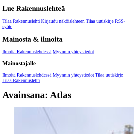
Lue Rakennuslehteä
Tilaa Rakennuslehti
Kirjaudu näköislehteen
Tilaa uutiskirje
RSS-
syöte
Mainosta & ilmoita
Ilmoita Rakennuslehdessä
Myynnin yhteystiedot
Mainostajalle
Ilmoita Rakennuslehdessä
Myynnin yhteystiedot
Tilaa uutiskirje
Tilaa Rakennuslehti
Avainsana:
Atlas