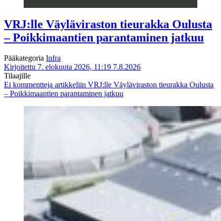
VRJ:lle Väyläviraston tieurakka Oulusta
– Poikkimaantien parantaminen jatkuu
Pääkategoria
Infra
Kirjoitettu 7. elokuuta 2026, 11:19
7.8.2026
Tilaajille
Ei kommentteja
artikkeliin VRJ:lle Väyläviraston tieurakka Oulusta
– Poikkimaantien parantaminen jatkuu