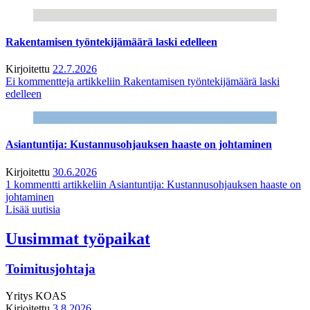
Rakentamisen työntekijämäärä laski edelleen
Kirjoitettu
22.7.2026
Ei kommentteja
artikkeliin Rakentamisen työntekijämäärä laski
edelleen
Asiantuntija: Kustannusohjauksen haaste on johtaminen
Kirjoitettu
30.6.2026
1 kommentti
artikkeliin Asiantuntija: Kustannusohjauksen haaste on
johtaminen
Lisää uutisia
Uusimmat työpaikat
Toimitusjohtaja
Yritys
KOAS
Kirjoitettu
3.8.2026