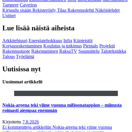
Tampere
Caverion
Kirjaudu sisään
Rekisteröidy
Tilaa Rakennuslehti
Näköislehdet
Uutiset
Lue lisää näistä aiheista
Arkkitehtuuri
Energiatehokkuus
Infra
Kiinteistöt
Korjausrakentaminen
Koulutus ja tutkimus
Pientalo
Projektit
Rakennustuote
Rakentaminen
RaksaTV
Suunnittelu
Talotekniikka
Talous
Työelämä
Uutisissa nyt
Uusimmat artikkelit
Nokia-areena teki viime vuonna miljoonatappion – miinusta
roimasti aiempaa enemmän
Kirjoitettu
7.8.2026
Ei kommentteja
artikkeliin Nokia-areena teki viime vuonna