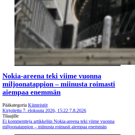
Nokia-areena teki viime vuonna
miljoonatappion – miinusta roimasti
aiempaa enemmän
Pääkategoria
Kiinteistöt
Kirjoitettu 7. elokuuta 2026, 15:22
7.8.2026
Tilaajille
Ei kommentteja
artikkeliin Nokia-areena teki viime vuonna
miljoonatappion – miinusta roimasti aiempaa enemmän