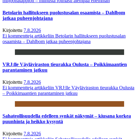
miljoonatappion – miinusta roimasti aiempaa enemmän
Betolarin hallitukseen puolustusalan osaamista – Dahlbom
jatkaa puheenjohtajana
Kirjoitettu
7.8.2026
Ei kommentteja
artikkeliin Betolarin hallitukseen puolustusalan
osaamista – Dahlbom jatkaa puheenjohtajana
VRJ:lle Väyläviraston tieurakka Oulusta – Poikkimaantien
parantaminen jatkuu
Kirjoitettu
7.8.2026
Ei kommentteja
artikkeliin VRJ:lle Väyläviraston tieurakka Oulusta
– Poikkimaantien parantaminen jatkuu
Sahateollisuudella edelleen synkät näkymät – kiusana korkea
puunhinta ja heikko kysyntä
Kirjoitettu
7.8.2026