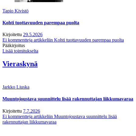
Tapio Kivistö
Kohti tuottavuuden parempaa puolta
Kirjoitettu
29.5.2026
Ei kommentteja
artikkeliin Kohti tuottavuuden parempaa puolta
Pääkirjoitus
Lisää toimitukselta
Vieraskynä
Jarkko Liuska
Muuntojoustava suunnittelu lisää rakennuttajan liikkumavaraa
Kirjoitettu
7.7.2026
Ei kommentteja
artikkeliin Muuntojoustava suunnittelu lisää
rakennuttajan liikkumavaraa