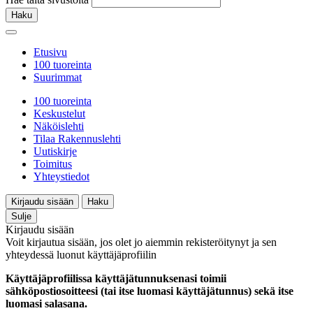
Haku
Etusivu
100 tuoreinta
Suurimmat
100 tuoreinta
Keskustelut
Näköislehti
Tilaa Rakennuslehti
Uutiskirje
Toimitus
Yhteystiedot
Kirjaudu sisään
Haku
Sulje
Kirjaudu sisään
Voit kirjautua sisään, jos olet jo aiemmin rekisteröitynyt ja sen
yhteydessä luonut käyttäjäprofiilin
Käyttäjäprofiilissa käyttäjätunnuksenasi toimii
sähköpostiosoitteesi (tai itse luomasi käyttäjätunnus) sekä itse
luomasi salasana.