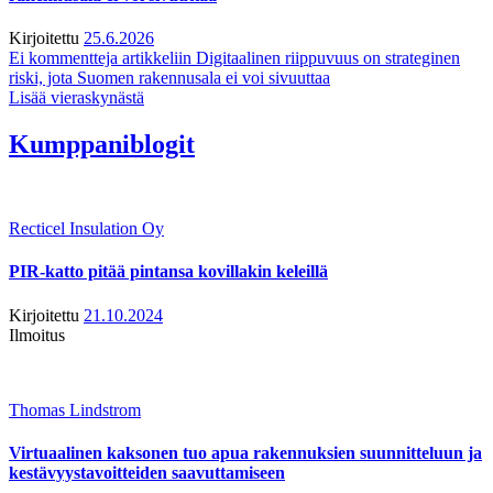
Kirjoitettu
25.6.2026
Ei kommentteja
artikkeliin Digitaalinen riippuvuus on strateginen
riski, jota Suomen rakennusala ei voi sivuuttaa
Lisää vieraskynästä
Kumppaniblogit
Recticel Insulation Oy
PIR-katto pitää pintansa kovillakin keleillä
Kirjoitettu
21.10.2024
Ilmoitus
Thomas Lindstrom
Virtuaalinen kaksonen tuo apua rakennuksien suunnitteluun ja
kestävyystavoitteiden saavuttamiseen