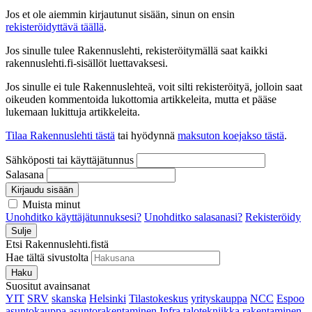
Jos et ole aiemmin kirjautunut sisään, sinun on ensin
rekisteröidyttävä täällä
.
Jos sinulle tulee Rakennuslehti, rekisteröitymällä saat kaikki
rakennuslehti.fi-sisällöt luettavaksesi.
Jos sinulle ei tule Rakennuslehteä, voit silti rekisteröityä, jolloin saat
oikeuden kommentoida lukottomia artikkeleita, mutta et pääse
lukemaan lukittuja artikkeleita.
Tilaa Rakennuslehti tästä
tai hyödynnä
maksuton koejakso tästä
.
Sähköposti tai käyttäjätunnus
Salasana
Kirjaudu sisään
Muista minut
Unohditko käyttäjätunnuksesi?
Unohditko salasanasi?
Rekisteröidy
Sulje
Etsi Rakennuslehti.fistä
Hae tältä sivustolta
Haku
Suositut avainsanat
YIT
SRV
skanska
Helsinki
Tilastokeskus
yrityskauppa
NCC
Espoo
asuntokauppa
asuntorakentaminen
Infra
talotekniikka
rakentaminen