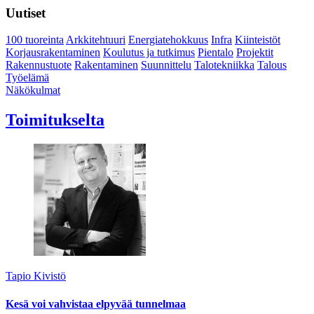
Uutiset
100 tuoreinta
Arkkitehtuuri
Energiatehokkuus
Infra
Kiinteistöt
Korjausrakentaminen
Koulutus ja tutkimus
Pientalo
Projektit
Rakennustuote
Rakentaminen
Suunnittelu
Talotekniikka
Talous
Työelämä
Näkökulmat
Toimitukselta
Tapio Kivistö
Kesä voi vahvistaa elpyvää tunnelmaa