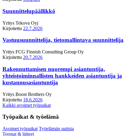
Suunnittelupäällikkö
Yritys
Tekova Oyj
Kirjoitettu
22.7.2026
Vastuusuunnittelija, tietomallintava suunnittelija
Yritys
FCG Finnish Consulting Group Oy
Kirjoitettu
20.7.2026
Rakennuttamisen nuorempi asiantuntija,
yhteistoiminnallisten hankkeiden asiantuntija ja
kustannusasiantuntija
Yritys
Boost Brothers Oy
Kirjoitettu
18.6.2026
Kaikki avoimet työpaikat
Työpaikat & työelämä
Avoimet työpaikat
Työelämän uutisia
Teemat & liitteet