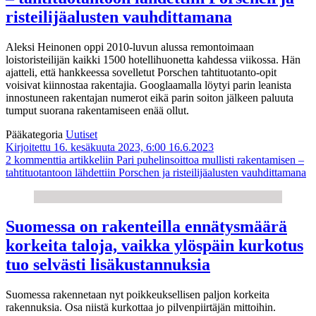
risteilijäalusten vauhdittamana
Aleksi Heinonen oppi 2010-luvun alussa remontoimaan
loistoristeilijän kaikki 1500 hotellihuonetta kahdessa viikossa. Hän
ajatteli, että hankkeessa sovelletut Porschen tahtituotanto-opit
voisivat kiinnostaa rakentajia. Googlaamalla löytyi parin leanista
innostuneen rakentajan numerot eikä parin soiton jälkeen paluuta
tumput suorana rakentamiseen enää ollut.
Pääkategoria
Uutiset
Kirjoitettu 16. kesäkuuta 2023, 6:00
16.6.2023
2 kommenttia
artikkeliin Pari puhelinsoittoa mullisti rakentamisen –
tahtituotantoon lähdettiin Porschen ja risteilijäalusten vauhdittamana
Suomessa on rakenteilla ennätysmäärä
korkeita taloja, vaikka ylöspäin kurkotus
tuo selvästi lisäkustannuksia
Suomessa rakennetaan nyt poikkeuksellisen paljon korkeita
rakennuksia. Osa niistä kurkottaa jo pilvenpiirtäjän mittoihin.