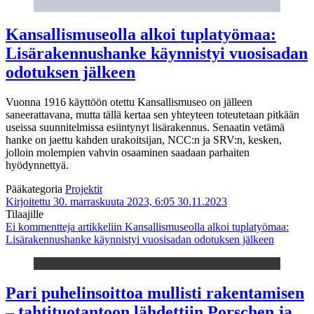
Kansallismuseolla alkoi tuplatyömaa:
Lisärakennushanke käynnistyi vuosisadan
odotuksen jälkeen
Vuonna 1916 käyttöön otettu Kansallismuseo on jälleen
saneerattavana, mutta tällä kertaa sen yhteyteen toteutetaan pitkään
useissa suunnitelmissa esiintynyt lisärakennus. Senaatin vetämä
hanke on jaettu kahden urakoitsijan, NCC:n ja SRV:n, kesken,
jolloin molempien vahvin osaaminen saadaan parhaiten
hyödynnettyä.
Pääkategoria
Projektit
Kirjoitettu 30. marraskuuta 2023, 6:05
30.11.2023
Tilaajille
Ei kommentteja
artikkeliin Kansallismuseolla alkoi tuplatyömaa:
Lisärakennushanke käynnistyi vuosisadan odotuksen jälkeen
Pari puhelinsoittoa mullisti rakentamisen
– tahtituotantoon lähdettiin Porschen ja