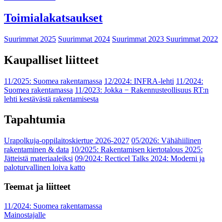
Toimialakatsaukset
Suurimmat 2025
Suurimmat 2024
Suurimmat 2023
Suurimmat 2022
Kaupalliset liitteet
11/2025: Suomea rakentamassa
12/2024: INFRA-lehti
11/2024:
Suomea rakentamassa
11/2023: Jokka − Rakennusteollisuus RT:n
lehti kestävästä rakentamisesta
Tapahtumia
Urapolkuja-oppilaitoskiertue 2026-2027
05/2026: Vähähiilinen
rakentaminen & data
10/2025: Rakentamisen kiertotalous 2025:
Jätteistä materiaaleiksi
09/2024: Recticel Talks 2024: Moderni ja
paloturvallinen loiva katto
Teemat ja liitteet
11/2024: Suomea rakentamassa
Mainostajalle