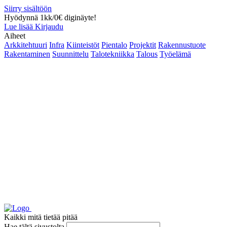
Siirry sisältöön
Hyödynnä 1kk/0€ diginäyte!
Lue lisää
Kirjaudu
Aiheet
Arkkitehtuuri
Infra
Kiinteistöt
Pientalo
Projektit
Rakennustuote
Rakentaminen
Suunnittelu
Talotekniikka
Talous
Työelämä
Kaikki mitä tietää pitää
Hae tältä sivustolta