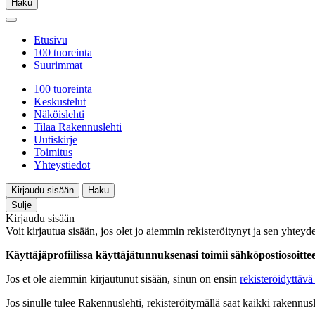
Haku
Etusivu
100 tuoreinta
Suurimmat
100 tuoreinta
Keskustelut
Näköislehti
Tilaa Rakennuslehti
Uutiskirje
Toimitus
Yhteystiedot
Kirjaudu sisään
Haku
Sulje
Kirjaudu sisään
Voit kirjautua sisään, jos olet jo aiemmin rekisteröitynyt ja sen yhteyde
Käyttäjäprofiilissa käyttäjätunnuksenasi toimii sähköpostiosoittees
Jos et ole aiemmin kirjautunut sisään, sinun on ensin
rekisteröidyttävä 
Jos sinulle tulee Rakennuslehti, rekisteröitymällä saat kaikki rakennusle