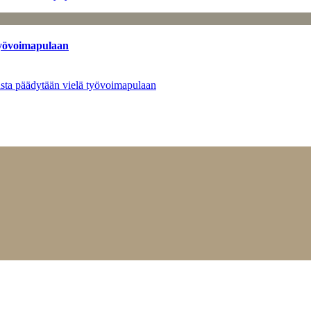
työvoimapulaan
asta päädytään vielä työvoimapulaan