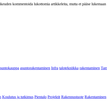
at oikeuden kommentoida lukottomia artikkeleita, mutta et pääse lukemaan l
asuntokauppa
asuntorakentaminen
Infra
talotekniikka
rakentaminen
Tam
n
Koulutus ja tutkimus
Pientalo
Projektit
Rakennustuote
Rakentaminen