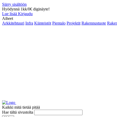
Siirry sisältöön
Hyödynnä 1kk/0€ diginäyte!
Lue lisää
Kirjaudu
Aiheet
Arkkitehtuuri
Infra
Kiinteistöt
Pientalo
Projektit
Rakennustuote
Raken
Kaikki mitä tietää pitää
Hae tältä sivustolta