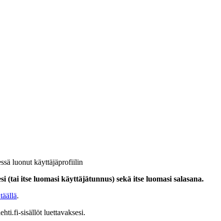
ssä luonut käyttäjäprofiilin
i (tai itse luomasi käyttäjätunnus) sekä itse luomasi salasana.
täällä
.
hti.fi-sisällöt luettavaksesi.