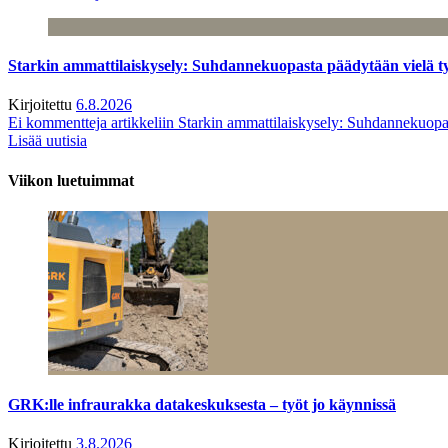
Starkin ammattilaiskysely: Suhdannekuopasta päädytään vielä 
Kirjoitettu
6.8.2026
Ei kommentteja
artikkeliin Starkin ammattilaiskysely: Suhdannekuop
Lisää uutisia
Viikon luetuimmat
GRK:lle infraurakka datakeskuksesta – työt jo käynnissä
Kirjoitettu
3.8.2026