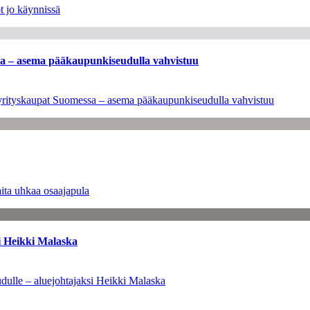
t jo käynnissä
ssa – asema pääkaupunkiseudulla vahvistuu
en yrityskaupat Suomessa – asema pääkaupunkiseudulla vahvistuu
ita uhkaa osaajapula
i Heikki Malaska
dulle – aluejohtajaksi Heikki Malaska