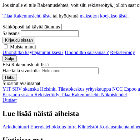
Jos sinulle ei tule Rakennuslehteä, voit silti rekisteröityä, jolloin sa
Tilaa Rakennuslehti tästä
tai hyödynnä
maksuton koejakso tästä
.
Sähköposti tai käyttäjätunnus
Salasana
Kirjaudu sisään
Muista minut
Unohditko käyttäjätunnuksesi?
Unohditko salasanasi?
Rekisteröidy
Sulje
Etsi Rakennuslehti.fistä
Hae tältä sivustolta
Haku
Suositut avainsanat
YIT
SRV
skanska
Helsinki
Tilastokeskus
yrityskauppa
NCC
Espoo
Kirjaudu sisään
Rekisteröidy
Tilaa Rakennuslehti
Näköislehdet
Uutiset
Lue lisää näistä aiheista
Arkkitehtuuri
Energiatehokkuus
Infra
Kiinteistöt
Korjausrakentamine
Uutisissa nyt