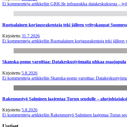
Ei kommentteja
artikkeliin GRK:lle infraurakka datakeskuksesta – työ
Ruotsalainen korjausrakentaja teki jälleen yrityskaupat Suome
Kirjoitettu
31.7.2026
Ei kommentteja
artikkeliin Ruotsalainen korjausrakentaja teki jälle
Skanska-pomo varoittaa: Datakeskustyömaita uhkaa osaajapula
Kirjoitettu
5.8.2026
Ei kommentteja
artikkeliin Skanska-pomo varoittaa: Datakeskustyöma
Rakennustyö Salminen laajentaa Turun seudulle – aluejohtajaks
Kirjoitettu
5.8.2026
Ei kommentteja
artikkeliin Rakennustyö Salminen laajentaa Turun seu
Uutiset