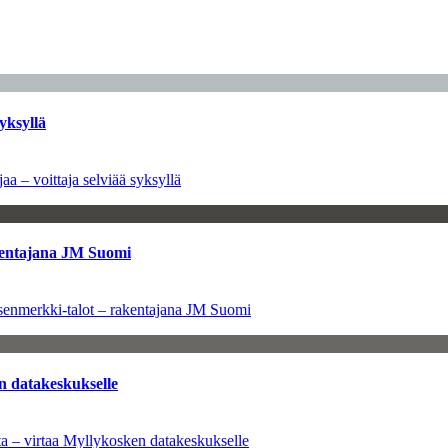
yksyllä
aa – voittaja selviää syksyllä
kentajana JM Suomi
senmerkki-talot – rakentajana JM Suomi
n datakeskukselle
a – virtaa Myllykosken datakeskukselle