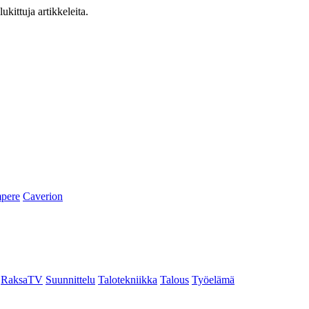
ukittuja artikkeleita.
pere
Caverion
RaksaTV
Suunnittelu
Talotekniikka
Talous
Työelämä