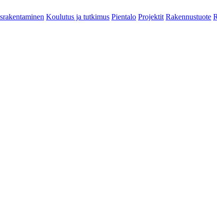
srakentaminen
Koulutus ja tutkimus
Pientalo
Projektit
Rakennustuote
R