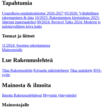
Tapahtumia
Urapolkuja-oppilaitoskiertue 2026-2027
05/2026: Vähähiilinen
rakentaminen & data
10/2025: Rakentamisen kiertotalous 2025:
Jätteistä materiaaleiksi
09/2024: Recticel Talks 2024: Moderni ja
paloturvallinen loiva katto
Teemat ja liitteet
11/2024: Suomea rakentamassa
Mainostajalle
Lue Rakennuslehteä
Tilaa Rakennuslehti
Kirjaudu näköislehteen
Tilaa uutiskirje
RSS-
syöte
Mainosta & ilmoita
Ilmoita Rakennuslehdessä
Myynnin yhteystiedot
Mainostajalle