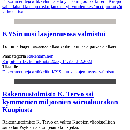
Ei kommentteja
artikkeliin Jätettä yli 10 miljoonaa kiloa – Kuopion
sairaalahankkeen peruskorjauksen yli vuoden kestäneet purkutyöt
valmistuivat
KYSin uusi laajennusosa valmistui
Toiminta laajennusosassa alkaa vaiheittain tästä päivästä alkaen.
Pääkategoria
Rakentaminen
Kirjoitettu 13. helmikuuta 2023, 14:59
13.2.2023
Tilaajille
Ei kommentteja
artikkeliin KYSin uusi laajennusosa valmistui
Rakennustoimisto K. Tervo sai
kymmenien miljoonien sairaalaurakan
Kuopiosta
Rakennustoimisto K. Tervo on valittu Kuopion yliopistollisen
sairaalan Psykiatriatalon pääurakoitsijaksi.