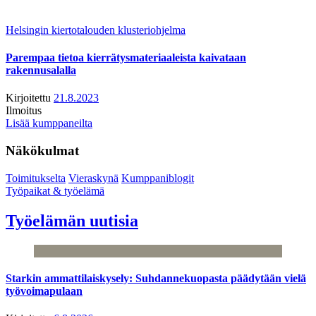
Helsingin kiertotalouden klusteriohjelma
Parempaa tietoa kierrätysmateriaaleista kaivataan
rakennusalalla
Kirjoitettu
21.8.2023
Ilmoitus
Lisää kumppaneilta
Näkökulmat
Toimitukselta
Vieraskynä
Kumppaniblogit
Työpaikat & työelämä
Työelämän uutisia
Starkin ammattilaiskysely: Suhdannekuopasta päädytään vielä
työvoimapulaan