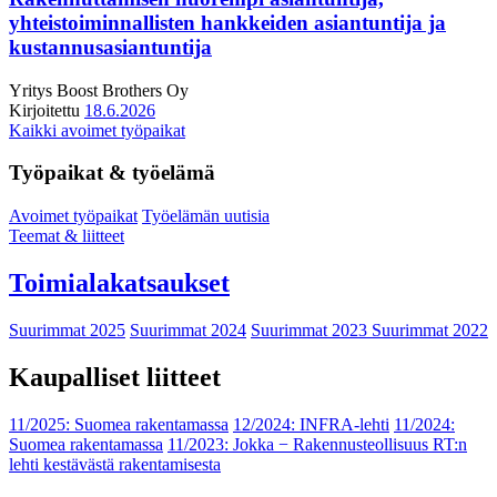
yhteistoiminnallisten hankkeiden asiantuntija ja
kustannusasiantuntija
Yritys
Boost Brothers Oy
Kirjoitettu
18.6.2026
Kaikki avoimet työpaikat
Työpaikat & työelämä
Avoimet työpaikat
Työelämän uutisia
Teemat & liitteet
Toimialakatsaukset
Suurimmat 2025
Suurimmat 2024
Suurimmat 2023
Suurimmat 2022
Kaupalliset liitteet
11/2025: Suomea rakentamassa
12/2024: INFRA-lehti
11/2024:
Suomea rakentamassa
11/2023: Jokka − Rakennusteollisuus RT:n
lehti kestävästä rakentamisesta