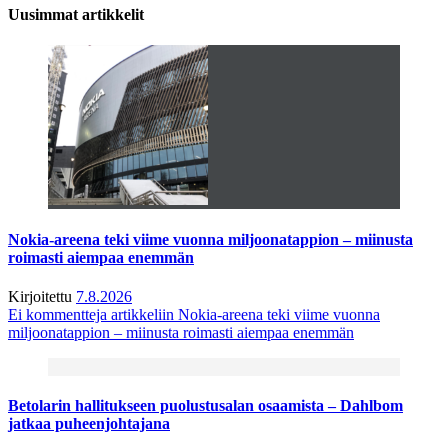
Uusimmat artikkelit
Nokia-areena teki viime vuonna miljoonatappion – miinusta
roimasti aiempaa enemmän
Kirjoitettu
7.8.2026
Ei kommentteja
artikkeliin Nokia-areena teki viime vuonna
miljoonatappion – miinusta roimasti aiempaa enemmän
Betolarin hallitukseen puolustusalan osaamista – Dahlbom
jatkaa puheenjohtajana