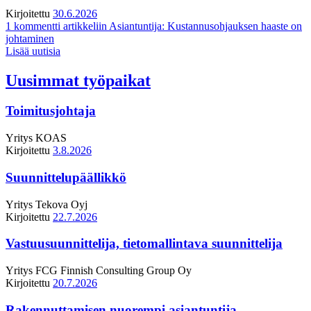
Kirjoitettu
30.6.2026
1 kommentti
artikkeliin Asiantuntija: Kustannusohjauksen haaste on
johtaminen
Lisää uutisia
Uusimmat työpaikat
Toimitusjohtaja
Yritys
KOAS
Kirjoitettu
3.8.2026
Suunnittelupäällikkö
Yritys
Tekova Oyj
Kirjoitettu
22.7.2026
Vastuusuunnittelija, tietomallintava suunnittelija
Yritys
FCG Finnish Consulting Group Oy
Kirjoitettu
20.7.2026
Rakennuttamisen nuorempi asiantuntija,