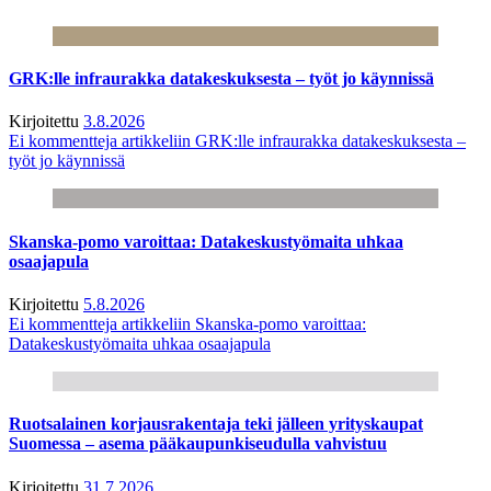
GRK:lle infraurakka datakeskuksesta – työt jo käynnissä
Kirjoitettu
3.8.2026
Ei kommentteja
artikkeliin GRK:lle infraurakka datakeskuksesta –
työt jo käynnissä
Skanska-pomo varoittaa: Datakeskustyömaita uhkaa
osaajapula
Kirjoitettu
5.8.2026
Ei kommentteja
artikkeliin Skanska-pomo varoittaa:
Datakeskustyömaita uhkaa osaajapula
Ruotsalainen korjausrakentaja teki jälleen yrityskaupat
Suomessa – asema pääkaupunkiseudulla vahvistuu
Kirjoitettu
31.7.2026