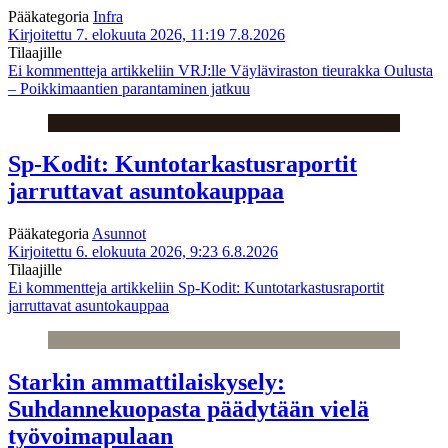
Pääkategoria
Infra
Kirjoitettu 7. elokuuta 2026, 11:19
7.8.2026
Tilaajille
Ei kommentteja
artikkeliin VRJ:lle Väyläviraston tieurakka Oulusta
– Poikkimaantien parantaminen jatkuu
Sp-Kodit: Kuntotarkastusraportit
jarruttavat asuntokauppaa
Pääkategoria
Asunnot
Kirjoitettu 6. elokuuta 2026, 9:23
6.8.2026
Tilaajille
Ei kommentteja
artikkeliin Sp-Kodit: Kuntotarkastusraportit
jarruttavat asuntokauppaa
Starkin ammattilaiskysely:
Suhdannekuopasta päädytään vielä
työvoimapulaan