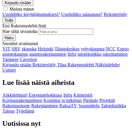
Kirjaudu sisään
Muista minut
Unohditko käyttäjätunnuksesi?
Unohditko salasanasi?
Rekisteröidy
Sulje
Etsi Rakennuslehti.fistä
Hae tältä sivustolta
Haku
Suositut avainsanat
YIT
SRV
skanska
Helsinki
Tilastokeskus
yrityskauppa
NCC
Espoo
asuntokauppa
asuntorakentaminen
Infra
talotekniikka
rakentaminen
Tampere
Caverion
Kirjaudu sisään
Rekisteröidy
Tilaa Rakennuslehti
Näköislehdet
Uutiset
Lue lisää näistä aiheista
Arkkitehtuuri
Energiatehokkuus
Infra
Kiinteistöt
Korjausrakentaminen
Koulutus ja tutkimus
Pientalo
Projektit
Rakennustuote
Rakentaminen
RaksaTV
Suunnittelu
Talotekniikka
Talous
Työelämä
Uutisissa nyt