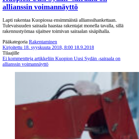
allianssin voimannäyttö
Lapti rakentaa Kuopiossa ensimmäistä allianssihankettaan.
Tulevaisuuden sairaala haastaa rakentajat monella tavalla, sillä
rakennustyömaa sijaitsee toimivan sairaalan sisäpihalla.
Pääkategoria
Rakentaminen
Kirjoitettu 18. syyskuuta 2018, 8:00
18.9.2018
Tilaajille
Ei kommentteja
artikkeliin Kuopion Uusi Sydän -sairaala on
allianssin voimannäyttö