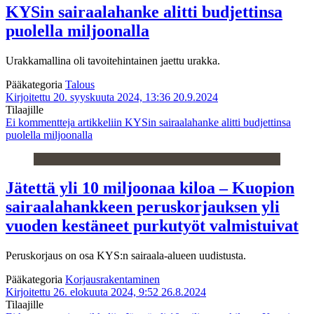
KYSin sairaalahanke alitti budjettinsa
puolella miljoonalla
Urakkamallina oli tavoitehintainen jaettu urakka.
Pääkategoria
Talous
Kirjoitettu 20. syyskuuta 2024, 13:36
20.9.2024
Tilaajille
Ei kommentteja
artikkeliin KYSin sairaalahanke alitti budjettinsa
puolella miljoonalla
Jätettä yli 10 miljoonaa kiloa – Kuopion
sairaalahankkeen peruskorjauksen yli
vuoden kestäneet purkutyöt valmistuivat
Peruskorjaus on osa KYS:n sairaala-alueen uudistusta.
Pääkategoria
Korjausrakentaminen
Kirjoitettu 26. elokuuta 2024, 9:52
26.8.2024
Tilaajille