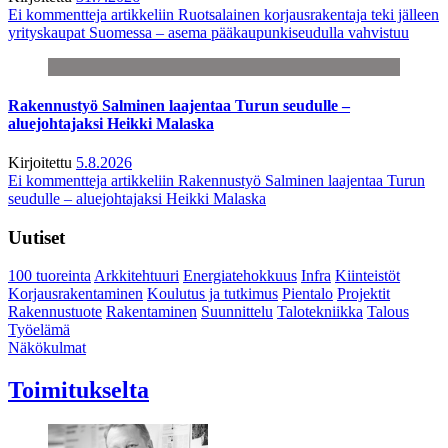
Ei kommentteja
artikkeliin Ruotsalainen korjausrakentaja teki jälleen
yrityskaupat Suomessa – asema pääkaupunkiseudulla vahvistuu
Rakennustyö Salminen laajentaa Turun seudulle –
aluejohtajaksi Heikki Malaska
Kirjoitettu
5.8.2026
Ei kommentteja
artikkeliin Rakennustyö Salminen laajentaa Turun
seudulle – aluejohtajaksi Heikki Malaska
Uutiset
100 tuoreinta
Arkkitehtuuri
Energiatehokkuus
Infra
Kiinteistöt
Korjausrakentaminen
Koulutus ja tutkimus
Pientalo
Projektit
Rakennustuote
Rakentaminen
Suunnittelu
Talotekniikka
Talous
Työelämä
Näkökulmat
Toimitukselta