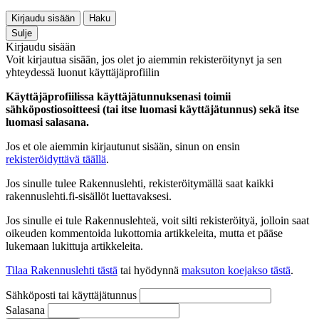
Kirjaudu sisään
Haku
Sulje
Kirjaudu sisään
Voit kirjautua sisään, jos olet jo aiemmin rekisteröitynyt ja sen
yhteydessä luonut käyttäjäprofiilin
Käyttäjäprofiilissa käyttäjätunnuksenasi toimii
sähköpostiosoitteesi (tai itse luomasi käyttäjätunnus) sekä itse
luomasi salasana.
Jos et ole aiemmin kirjautunut sisään, sinun on ensin
rekisteröidyttävä täällä
.
Jos sinulle tulee Rakennuslehti, rekisteröitymällä saat kaikki
rakennuslehti.fi-sisällöt luettavaksesi.
Jos sinulle ei tule Rakennuslehteä, voit silti rekisteröityä, jolloin saat
oikeuden kommentoida lukottomia artikkeleita, mutta et pääse
lukemaan lukittuja artikkeleita.
Tilaa Rakennuslehti tästä
tai hyödynnä
maksuton koejakso tästä
.
Sähköposti tai käyttäjätunnus
Salasana