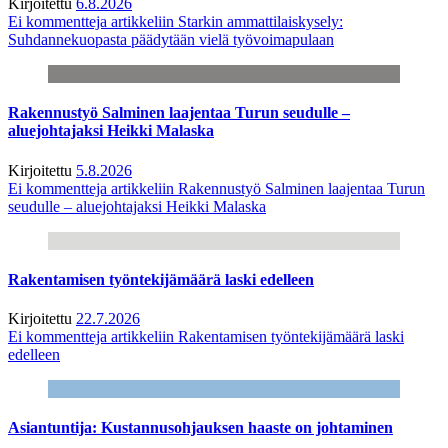
Kirjoitettu
6.8.2026
Ei kommentteja
artikkeliin Starkin ammattilaiskysely:
Suhdannekuopasta päädytään vielä työvoimapulaan
Rakennustyö Salminen laajentaa Turun seudulle –
aluejohtajaksi Heikki Malaska
Kirjoitettu
5.8.2026
Ei kommentteja
artikkeliin Rakennustyö Salminen laajentaa Turun
seudulle – aluejohtajaksi Heikki Malaska
Rakentamisen työntekijämäärä laski edelleen
Kirjoitettu
22.7.2026
Ei kommentteja
artikkeliin Rakentamisen työntekijämäärä laski
edelleen
Asiantuntija: Kustannusohjauksen haaste on johtaminen