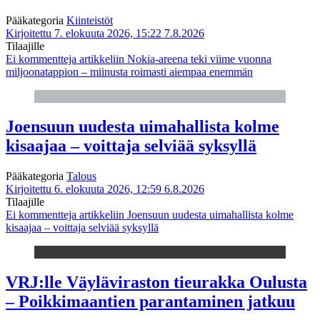
Pääkategoria
Kiinteistöt
Kirjoitettu 7. elokuuta 2026, 15:22
7.8.2026
Tilaajille
Ei kommentteja
artikkeliin Nokia-areena teki viime vuonna
miljoonatappion – miinusta roimasti aiempaa enemmän
Joensuun uudesta uimahallista kolme
kisaajaa – voittaja selviää syksyllä
Pääkategoria
Talous
Kirjoitettu 6. elokuuta 2026, 12:59
6.8.2026
Tilaajille
Ei kommentteja
artikkeliin Joensuun uudesta uimahallista kolme
kisaajaa – voittaja selviää syksyllä
VRJ:lle Väyläviraston tieurakka Oulusta
– Poikkimaantien parantaminen jatkuu