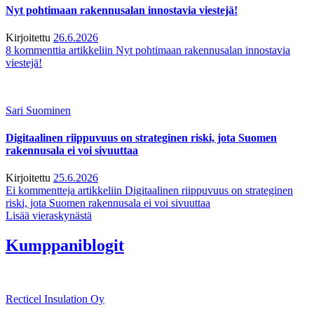
Nyt pohtimaan rakennusalan innostavia viestejä!
Kirjoitettu
26.6.2026
8 kommenttia
artikkeliin Nyt pohtimaan rakennusalan innostavia
viestejä!
Sari Suominen
Digitaalinen riippuvuus on strateginen riski, jota Suomen
rakennusala ei voi sivuuttaa
Kirjoitettu
25.6.2026
Ei kommentteja
artikkeliin Digitaalinen riippuvuus on strateginen
riski, jota Suomen rakennusala ei voi sivuuttaa
Lisää vieraskynästä
Kumppaniblogit
Recticel Insulation Oy