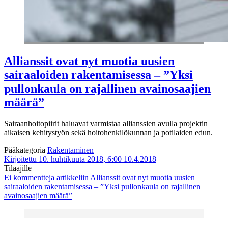
Allianssit ovat nyt muotia uusien
sairaaloiden rakentamisessa – ”Yksi
pullonkaula on rajallinen avainosaajien
määrä”
Sairaanhoitopiirit haluavat varmistaa allianssien avulla projektin
aikaisen kehitystyön sekä hoitohenkilökunnan ja potilaiden edun.
Pääkategoria
Rakentaminen
Kirjoitettu 10. huhtikuuta 2018, 6:00
10.4.2018
Tilaajille
Ei kommentteja
artikkeliin Allianssit ovat nyt muotia uusien
sairaaloiden rakentamisessa – ”Yksi pullonkaula on rajallinen
avainosaajien määrä”