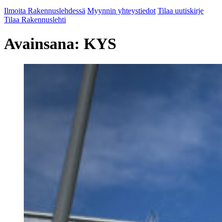
Ilmoita Rakennuslehdessä
Myynnin yhteystiedot
Tilaa uutiskirje
Tilaa Rakennuslehti
Avainsana:
KYS