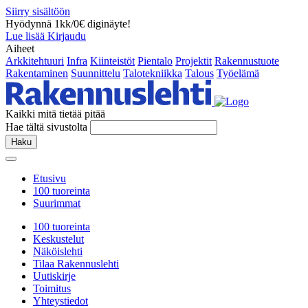
Siirry sisältöön
Hyödynnä 1kk/0€ diginäyte!
Lue lisää
Kirjaudu
Aiheet
Arkkitehtuuri
Infra
Kiinteistöt
Pientalo
Projektit
Rakennustuote
Rakentaminen
Suunnittelu
Talotekniikka
Talous
Työelämä
Kaikki mitä tietää pitää
Hae tältä sivustolta
Haku
Etusivu
100 tuoreinta
Suurimmat
100 tuoreinta
Keskustelut
Näköislehti
Tilaa Rakennuslehti
Uutiskirje
Toimitus
Yhteystiedot