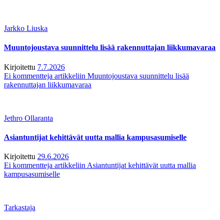
Jarkko Liuska
Muuntojoustava suunnittelu lisää rakennuttajan liikkumavaraa
Kirjoitettu
7.7.2026
Ei kommentteja
artikkeliin Muuntojoustava suunnittelu lisää
rakennuttajan liikkumavaraa
Jethro Ollaranta
Asiantuntijat kehittävät uutta mallia kampusasumiselle
Kirjoitettu
29.6.2026
Ei kommentteja
artikkeliin Asiantuntijat kehittävät uutta mallia
kampusasumiselle
Tarkastaja