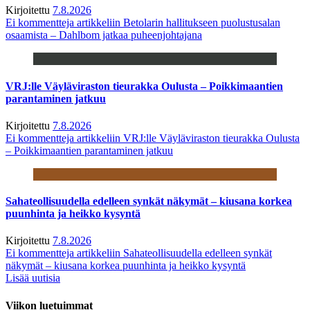
Kirjoitettu
7.8.2026
Ei kommentteja
artikkeliin Betolarin hallitukseen puolustusalan
osaamista – Dahlbom jatkaa puheenjohtajana
VRJ:lle Väyläviraston tieurakka Oulusta – Poikkimaantien
parantaminen jatkuu
Kirjoitettu
7.8.2026
Ei kommentteja
artikkeliin VRJ:lle Väyläviraston tieurakka Oulusta
– Poikkimaantien parantaminen jatkuu
Sahateollisuudella edelleen synkät näkymät – kiusana korkea
puunhinta ja heikko kysyntä
Kirjoitettu
7.8.2026
Ei kommentteja
artikkeliin Sahateollisuudella edelleen synkät
näkymät – kiusana korkea puunhinta ja heikko kysyntä
Lisää uutisia
Viikon luetuimmat