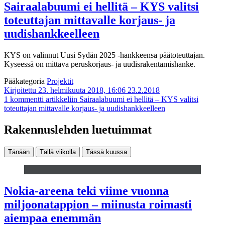
Sairaalabuumi ei hellitä – KYS valitsi
toteuttajan mittavalle korjaus- ja
uudishankkeelleen
KYS on valinnut Uusi Sydän 2025 -hankkeensa päätoteuttajan.
Kyseessä on mittava peruskorjaus- ja uudisrakentamishanke.
Pääkategoria
Projektit
Kirjoitettu 23. helmikuuta 2018, 16:06
23.2.2018
1 kommentti
artikkeliin Sairaalabuumi ei hellitä – KYS valitsi
toteuttajan mittavalle korjaus- ja uudishankkeelleen
Rakennuslehden luetuimmat
Tänään
Tällä viikolla
Tässä kuussa
Nokia-areena teki viime vuonna
miljoonatappion – miinusta roimasti
aiempaa enemmän