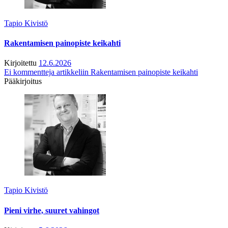
Tapio Kivistö
Rakentamisen painopiste keikahti
Kirjoitettu
12.6.2026
Ei kommentteja
artikkeliin Rakentamisen painopiste keikahti
Pääkirjoitus
Tapio Kivistö
Pieni virhe, suuret vahingot