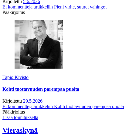
Kirjoitettu
5.6.2026
Ei kommentteja
artikkeliin Pieni virhe, suuret vahingot
Pääkirjoitus
Tapio Kivistö
Kohti tuottavuuden parempaa puolta
Kirjoitettu
29.5.2026
Ei kommentteja
artikkeliin Kohti tuottavuuden parempaa puolta
Pääkirjoitus
Lisää toimitukselta
Vieraskynä