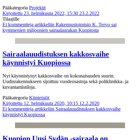
Pääkategoria
Projektit
Kirjoitettu 23. helmikuuta 2022, 15:30
23.2.2022
Tilaajille
Ei kommentteja
artikkeliin Rakennustoimisto K. Tervo sai
kymmenien miljoonien sairaalaurakan Kuopiosta
Sairaalauudistuksen kakkosvaihe
käynnistyi Kuopiossa
Nyt käynnistynyt kakkosvaihe on kokonaisuuden suurin.
Uudisrakennukseen sijoittuu vuodeosastoja sekä poliklinikka- ja
kuvantamistiloja.
Pääkategoria
Kiinteistöt
Kirjoitettu 12. helmikuuta 2020, 10:15
12.2.2020
Ei kommentteja
artikkeliin Sairaalauudistuksen kakkosvaihe
käynnistyi Kuopiossa
Kuopion Uusi Sydän -sairaala on