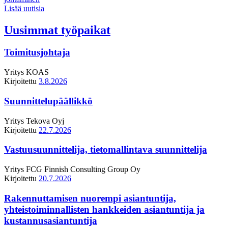
Lisää uutisia
Uusimmat työpaikat
Toimitusjohtaja
Yritys
KOAS
Kirjoitettu
3.8.2026
Suunnittelupäällikkö
Yritys
Tekova Oyj
Kirjoitettu
22.7.2026
Vastuusuunnittelija, tietomallintava suunnittelija
Yritys
FCG Finnish Consulting Group Oy
Kirjoitettu
20.7.2026
Rakennuttamisen nuorempi asiantuntija,
yhteistoiminnallisten hankkeiden asiantuntija ja
kustannusasiantuntija