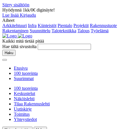
Siirry sisältöön
Hyödynnä 1kk/0€ diginäyte!
Lue lisää
Kirjaudu
Aiheet
Arkkitehtuuri
Infra
Kiinteistöt
Pientalo
Projektit
Rakennustuote
Rakentaminen
Suunnittelu
Talotekniikka
Talous
Työelämä
Kaikki mitä tietää pitää
Hae tältä sivustolta
Haku
Etusivu
100 tuoreinta
Suurimmat
100 tuoreinta
Keskustelut
Näköislehti
Tilaa Rakennuslehti
Uutiskirje
Toimitus
Yhteystiedot