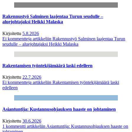
Rakennustyö Salminen laajentaa Turun seudulle –
aluejohtajaksi Heikki Malaska
Kirjoitettu
5.8.2026
Ei kommentteja
artikkeliin Rakennustyö Salminen laajentaa Turun
seudulle – aluejohtajaksi Heikki Malaska
Rakentamisen työntekijämäärä laski edelleen
Kirjoitettu
22.7.2026
Ei kommentteja
artikkeliin Rakentamisen työntekijämäärä laski
edelleen
Asiantuntija: Kustannusohjauksen haaste on johtaminen
Kirjoitettu
30.6.2026
1 kommentti
artikkeliin Asiantuntija: Kustannusohjauksen haaste on
johtaminen