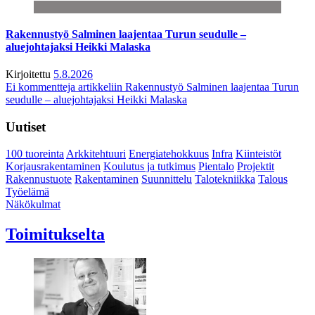
Rakennustyö Salminen laajentaa Turun seudulle –
aluejohtajaksi Heikki Malaska
Kirjoitettu
5.8.2026
Ei kommentteja
artikkeliin Rakennustyö Salminen laajentaa Turun
seudulle – aluejohtajaksi Heikki Malaska
Uutiset
100 tuoreinta
Arkkitehtuuri
Energiatehokkuus
Infra
Kiinteistöt
Korjausrakentaminen
Koulutus ja tutkimus
Pientalo
Projektit
Rakennustuote
Rakentaminen
Suunnittelu
Talotekniikka
Talous
Työelämä
Näkökulmat
Toimitukselta