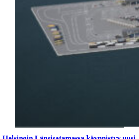
Helsingin Länsisatamassa käynnistyy uusi