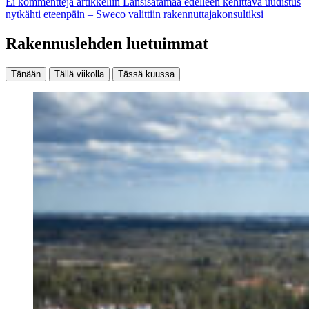
Ei kommentteja
artikkeliin Länsisatamaa edelleen kehittävä uudistus
nytkähti eteenpäin – Sweco valittiin rakennuttajakonsultiksi
Rakennuslehden luetuimmat
Tänään
Tällä viikolla
Tässä kuussa