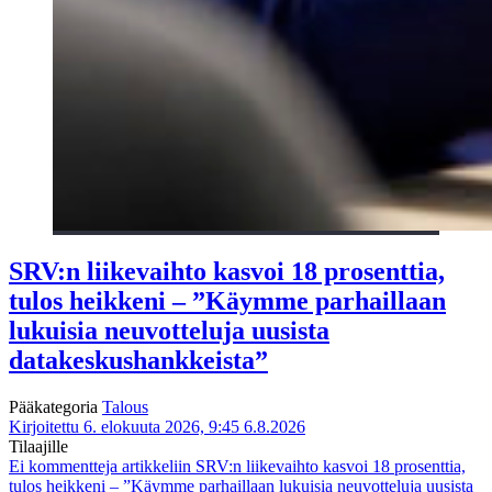
SRV:n liikevaihto kasvoi 18 prosenttia,
tulos heikkeni – ”Käymme parhaillaan
lukuisia neuvotteluja uusista
datakeskushankkeista”
Pääkategoria
Talous
Kirjoitettu 6. elokuuta 2026, 9:45
6.8.2026
Tilaajille
Ei kommentteja
artikkeliin SRV:n liikevaihto kasvoi 18 prosenttia,
tulos heikkeni – ”Käymme parhaillaan lukuisia neuvotteluja uusista