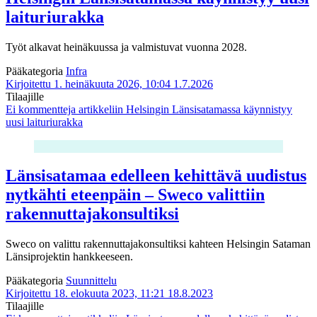
laituriurakka
Työt alkavat heinäkuussa ja valmistuvat vuonna 2028.
Pääkategoria
Infra
Kirjoitettu 1. heinäkuuta 2026, 10:04
1.7.2026
Tilaajille
Ei kommentteja
artikkeliin Helsingin Länsisatamassa käynnistyy
uusi laituriurakka
Länsisatamaa edelleen kehittävä uudistus
nytkähti eteenpäin – Sweco valittiin
rakennuttajakonsultiksi
Sweco on valittu rakennuttajakonsultiksi kahteen Helsingin Sataman
Länsiprojektin hankkeeseen.
Pääkategoria
Suunnittelu
Kirjoitettu 18. elokuuta 2023, 11:21
18.8.2023
Tilaajille