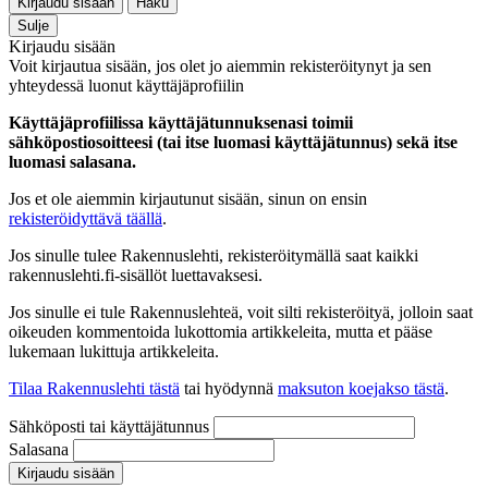
Kirjaudu sisään
Haku
Sulje
Kirjaudu sisään
Voit kirjautua sisään, jos olet jo aiemmin rekisteröitynyt ja sen
yhteydessä luonut käyttäjäprofiilin
Käyttäjäprofiilissa käyttäjätunnuksenasi toimii
sähköpostiosoitteesi (tai itse luomasi käyttäjätunnus) sekä itse
luomasi salasana.
Jos et ole aiemmin kirjautunut sisään, sinun on ensin
rekisteröidyttävä täällä
.
Jos sinulle tulee Rakennuslehti, rekisteröitymällä saat kaikki
rakennuslehti.fi-sisällöt luettavaksesi.
Jos sinulle ei tule Rakennuslehteä, voit silti rekisteröityä, jolloin saat
oikeuden kommentoida lukottomia artikkeleita, mutta et pääse
lukemaan lukittuja artikkeleita.
Tilaa Rakennuslehti tästä
tai hyödynnä
maksuton koejakso tästä
.
Sähköposti tai käyttäjätunnus
Salasana
Kirjaudu sisään