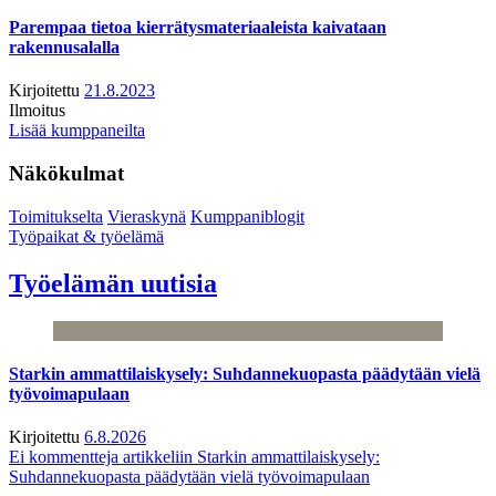
Parempaa tietoa kierrätysmateriaaleista kaivataan
rakennusalalla
Kirjoitettu
21.8.2023
Ilmoitus
Lisää kumppaneilta
Näkökulmat
Toimitukselta
Vieraskynä
Kumppaniblogit
Työpaikat & työelämä
Työelämän uutisia
Starkin ammattilaiskysely: Suhdannekuopasta päädytään vielä
työvoimapulaan
Kirjoitettu
6.8.2026
Ei kommentteja
artikkeliin Starkin ammattilaiskysely:
Suhdannekuopasta päädytään vielä työvoimapulaan