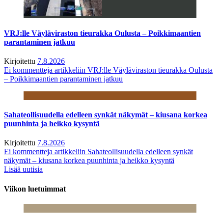
VRJ:lle Väyläviraston tieurakka Oulusta – Poikkimaantien
parantaminen jatkuu
Kirjoitettu
7.8.2026
Ei kommentteja
artikkeliin VRJ:lle Väyläviraston tieurakka Oulusta
– Poikkimaantien parantaminen jatkuu
Sahateollisuudella edelleen synkät näkymät – kiusana korkea
puunhinta ja heikko kysyntä
Kirjoitettu
7.8.2026
Ei kommentteja
artikkeliin Sahateollisuudella edelleen synkät
näkymät – kiusana korkea puunhinta ja heikko kysyntä
Lisää uutisia
Viikon luetuimmat