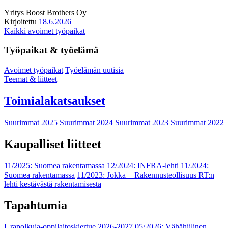
Yritys
Boost Brothers Oy
Kirjoitettu
18.6.2026
Kaikki avoimet työpaikat
Työpaikat & työelämä
Avoimet työpaikat
Työelämän uutisia
Teemat & liitteet
Toimialakatsaukset
Suurimmat 2025
Suurimmat 2024
Suurimmat 2023
Suurimmat 2022
Kaupalliset liitteet
11/2025: Suomea rakentamassa
12/2024: INFRA-lehti
11/2024:
Suomea rakentamassa
11/2023: Jokka − Rakennusteollisuus RT:n
lehti kestävästä rakentamisesta
Tapahtumia
Urapolkuja-oppilaitoskiertue 2026-2027
05/2026: Vähähiilinen