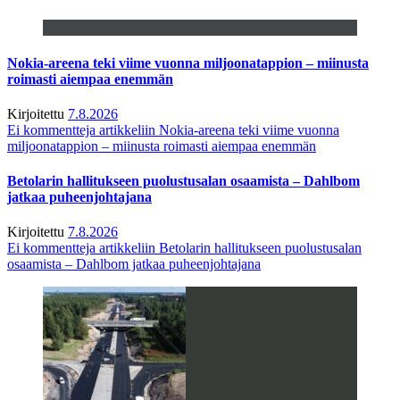
Nokia-areena teki viime vuonna miljoonatappion – miinusta
roimasti aiempaa enemmän
Kirjoitettu
7.8.2026
Ei kommentteja
artikkeliin Nokia-areena teki viime vuonna
miljoonatappion – miinusta roimasti aiempaa enemmän
Betolarin hallitukseen puolustusalan osaamista – Dahlbom
jatkaa puheenjohtajana
Kirjoitettu
7.8.2026
Ei kommentteja
artikkeliin Betolarin hallitukseen puolustusalan
osaamista – Dahlbom jatkaa puheenjohtajana