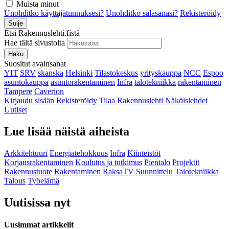
Muista minut
Unohditko käyttäjätunnuksesi?
Unohditko salasanasi?
Rekisteröidy
Sulje
Etsi Rakennuslehti.fistä
Hae tältä sivustolta
Haku
Suositut avainsanat
YIT
SRV
skanska
Helsinki
Tilastokeskus
yrityskauppa
NCC
Espoo
asuntokauppa
asuntorakentaminen
Infra
talotekniikka
rakentaminen
Tampere
Caverion
Kirjaudu sisään
Rekisteröidy
Tilaa Rakennuslehti
Näköislehdet
Uutiset
Lue lisää näistä aiheista
Arkkitehtuuri
Energiatehokkuus
Infra
Kiinteistöt
Korjausrakentaminen
Koulutus ja tutkimus
Pientalo
Projektit
Rakennustuote
Rakentaminen
RaksaTV
Suunnittelu
Talotekniikka
Talous
Työelämä
Uutisissa nyt
Uusimmat artikkelit