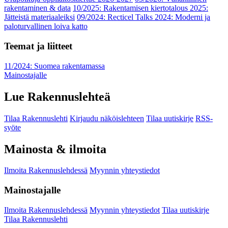
rakentaminen & data
10/2025: Rakentamisen kiertotalous 2025:
Jätteistä materiaaleiksi
09/2024: Recticel Talks 2024: Moderni ja
paloturvallinen loiva katto
Teemat ja liitteet
11/2024: Suomea rakentamassa
Mainostajalle
Lue Rakennuslehteä
Tilaa Rakennuslehti
Kirjaudu näköislehteen
Tilaa uutiskirje
RSS-
syöte
Mainosta & ilmoita
Ilmoita Rakennuslehdessä
Myynnin yhteystiedot
Mainostajalle
Ilmoita Rakennuslehdessä
Myynnin yhteystiedot
Tilaa uutiskirje
Tilaa Rakennuslehti