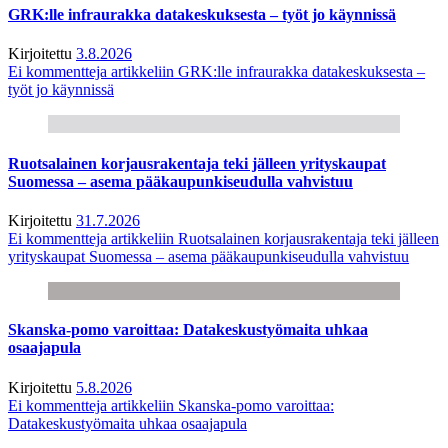
GRK:lle infraurakka datakeskuksesta – työt jo käynnissä
Kirjoitettu
3.8.2026
Ei kommentteja
artikkeliin GRK:lle infraurakka datakeskuksesta –
työt jo käynnissä
Ruotsalainen korjausrakentaja teki jälleen yrityskaupat
Suomessa – asema pääkaupunkiseudulla vahvistuu
Kirjoitettu
31.7.2026
Ei kommentteja
artikkeliin Ruotsalainen korjausrakentaja teki jälleen
yrityskaupat Suomessa – asema pääkaupunkiseudulla vahvistuu
Skanska-pomo varoittaa: Datakeskustyömaita uhkaa
osaajapula
Kirjoitettu
5.8.2026
Ei kommentteja
artikkeliin Skanska-pomo varoittaa:
Datakeskustyömaita uhkaa osaajapula