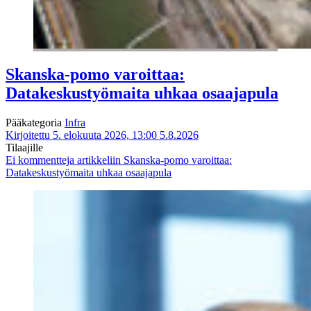
Skanska-pomo varoittaa:
Datakeskustyömaita uhkaa osaajapula
Pääkategoria
Infra
Kirjoitettu 5. elokuuta 2026, 13:00
5.8.2026
Tilaajille
Ei kommentteja
artikkeliin Skanska-pomo varoittaa:
Datakeskustyömaita uhkaa osaajapula