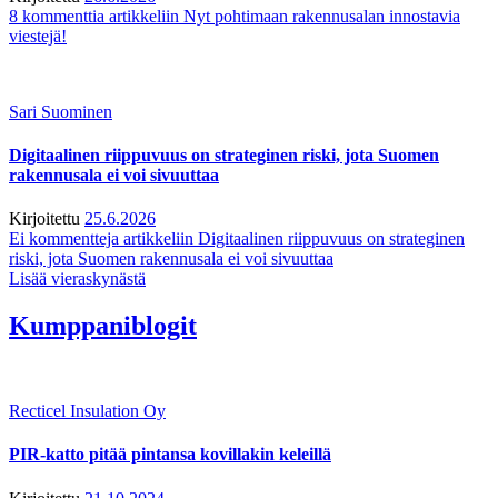
8 kommenttia
artikkeliin Nyt pohtimaan rakennusalan innostavia
viestejä!
Sari Suominen
Digitaalinen riippuvuus on strateginen riski, jota Suomen
rakennusala ei voi sivuuttaa
Kirjoitettu
25.6.2026
Ei kommentteja
artikkeliin Digitaalinen riippuvuus on strateginen
riski, jota Suomen rakennusala ei voi sivuuttaa
Lisää vieraskynästä
Kumppaniblogit
Recticel Insulation Oy
PIR-katto pitää pintansa kovillakin keleillä