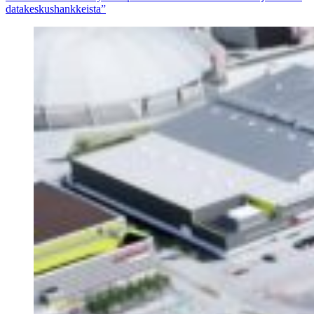
datakeskushankkeista”