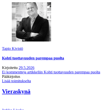
Tapio Kivistö
Kohti tuottavuuden parempaa puolta
Kirjoitettu
29.5.2026
Ei kommentteja
artikkeliin Kohti tuottavuuden parempaa puolta
Pääkirjoitus
Lisää toimitukselta
Vieraskynä