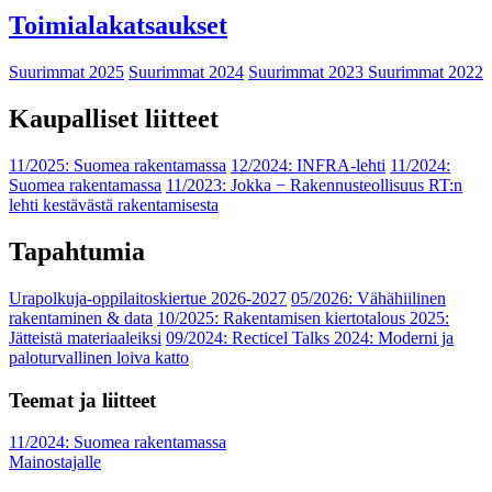
Toimialakatsaukset
Suurimmat 2025
Suurimmat 2024
Suurimmat 2023
Suurimmat 2022
Kaupalliset liitteet
11/2025: Suomea rakentamassa
12/2024: INFRA-lehti
11/2024:
Suomea rakentamassa
11/2023: Jokka − Rakennusteollisuus RT:n
lehti kestävästä rakentamisesta
Tapahtumia
Urapolkuja-oppilaitoskiertue 2026-2027
05/2026: Vähähiilinen
rakentaminen & data
10/2025: Rakentamisen kiertotalous 2025:
Jätteistä materiaaleiksi
09/2024: Recticel Talks 2024: Moderni ja
paloturvallinen loiva katto
Teemat ja liitteet
11/2024: Suomea rakentamassa
Mainostajalle