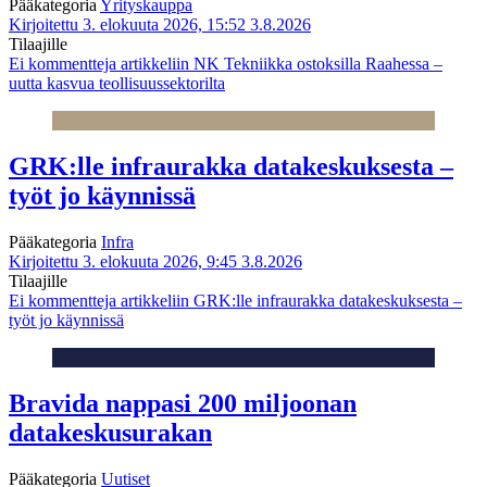
Pääkategoria
Yrityskauppa
Kirjoitettu 3. elokuuta 2026, 15:52
3.8.2026
Tilaajille
Ei kommentteja
artikkeliin NK Tekniikka ostoksilla Raahessa –
uutta kasvua teollisuussektorilta
GRK:lle infraurakka datakeskuksesta –
työt jo käynnissä
Pääkategoria
Infra
Kirjoitettu 3. elokuuta 2026, 9:45
3.8.2026
Tilaajille
Ei kommentteja
artikkeliin GRK:lle infraurakka datakeskuksesta –
työt jo käynnissä
Bravida nappasi 200 miljoonan
datakeskusurakan
Pääkategoria
Uutiset