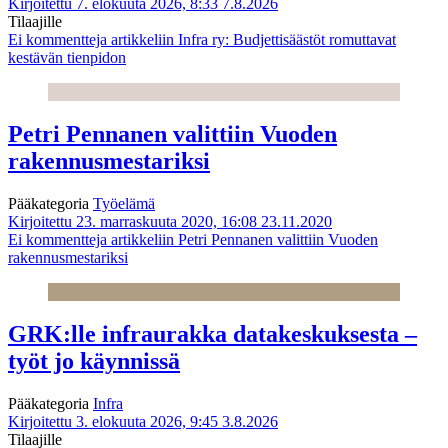
Kirjoitettu 7. elokuuta 2026, 8:33
7.8.2026
Tilaajille
Ei kommentteja
artikkeliin Infra ry: Budjettisäästöt romuttavat
kestävän tienpidon
Petri Pennanen valittiin Vuoden
rakennusmestariksi
Pääkategoria
Työelämä
Kirjoitettu 23. marraskuuta 2020, 16:08
23.11.2020
Ei kommentteja
artikkeliin Petri Pennanen valittiin Vuoden
rakennusmestariksi
GRK:lle infraurakka datakeskuksesta –
työt jo käynnissä
Pääkategoria
Infra
Kirjoitettu 3. elokuuta 2026, 9:45
3.8.2026
Tilaajille