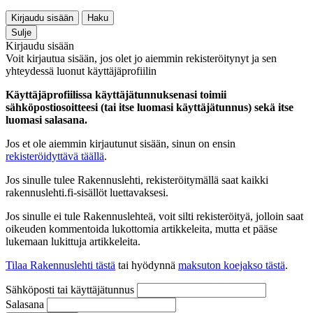
Kirjaudu sisään
Haku
Sulje
Kirjaudu sisään
Voit kirjautua sisään, jos olet jo aiemmin rekisteröitynyt ja sen
yhteydessä luonut käyttäjäprofiilin
Käyttäjäprofiilissa käyttäjätunnuksenasi toimii
sähköpostiosoitteesi (tai itse luomasi käyttäjätunnus) sekä itse
luomasi salasana.
Jos et ole aiemmin kirjautunut sisään, sinun on ensin
rekisteröidyttävä täällä
.
Jos sinulle tulee Rakennuslehti, rekisteröitymällä saat kaikki
rakennuslehti.fi-sisällöt luettavaksesi.
Jos sinulle ei tule Rakennuslehteä, voit silti rekisteröityä, jolloin saat
oikeuden kommentoida lukottomia artikkeleita, mutta et pääse
lukemaan lukittuja artikkeleita.
Tilaa Rakennuslehti tästä
tai hyödynnä
maksuton koejakso tästä
.
Sähköposti tai käyttäjätunnus
Salasana