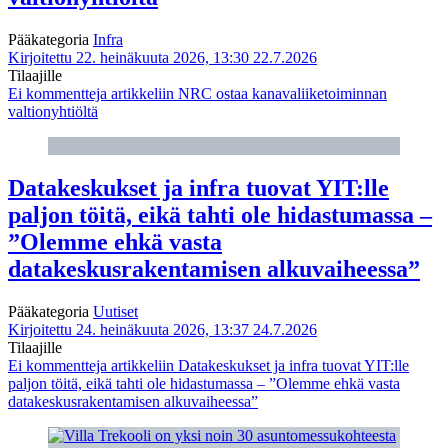
Pääkategoria
Infra
Kirjoitettu 22. heinäkuuta 2026, 13:30
22.7.2026
Tilaajille
Ei kommentteja
artikkeliin NRC ostaa kanavaliiketoiminnan
valtionyhtiöltä
Datakeskukset ja infra tuovat YIT:lle
paljon töitä, eikä tahti ole hidastumassa –
”Olemme ehkä vasta
datakeskusrakentamisen alkuvaiheessa”
Pääkategoria
Uutiset
Kirjoitettu 24. heinäkuuta 2026, 13:37
24.7.2026
Tilaajille
Ei kommentteja
artikkeliin Datakeskukset ja infra tuovat YIT:lle
paljon töitä, eikä tahti ole hidastumassa – ”Olemme ehkä vasta
datakeskusrakentamisen alkuvaiheessa”