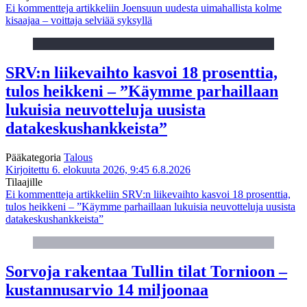
Ei kommentteja
artikkeliin Joensuun uudesta uimahallista kolme
kisaajaa – voittaja selviää syksyllä
SRV:n liikevaihto kasvoi 18 prosenttia,
tulos heikkeni – ”Käymme parhaillaan
lukuisia neuvotteluja uusista
datakeskushankkeista”
Pääkategoria
Talous
Kirjoitettu 6. elokuuta 2026, 9:45
6.8.2026
Tilaajille
Ei kommentteja
artikkeliin SRV:n liikevaihto kasvoi 18 prosenttia,
tulos heikkeni – ”Käymme parhaillaan lukuisia neuvotteluja uusista
datakeskushankkeista”
Sorvoja rakentaa Tullin tilat Tornioon –
kustannusarvio 14 miljoonaa