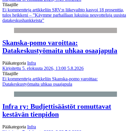
Tilaajille
Ei kommentteja
artikkeliin SRV:n liikevaihto kasvoi 18 prosenttia,
tulos heikkeni – ”Käymme parhaillaan lukuisia neuvotteluja uusista
datakeskushankkeista”
Skanska-pomo varoittaa:
Datakeskustyömaita uhkaa osaajapula
Pääkategoria
Infra
Kirjoitettu 5. elokuuta 2026, 13:00
5.8.2026
Tilaajille
Ei kommentteja
artikkeliin Skanska-pomo varoittaa:
Datakeskustyömaita uhkaa osaajapula
Infra ry: Budjettisäästöt romuttavat
kestävän tienpidon
Pääkategoria
Infra