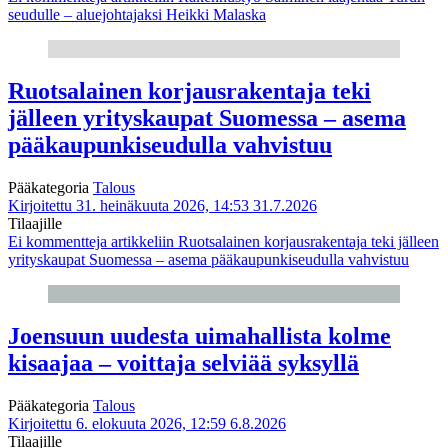
seudulle – aluejohtajaksi Heikki Malaska
Ruotsalainen korjausrakentaja teki
jälleen yrityskaupat Suomessa – asema
pääkaupunkiseudulla vahvistuu
Pääkategoria
Talous
Kirjoitettu 31. heinäkuuta 2026, 14:53
31.7.2026
Tilaajille
Ei kommentteja
artikkeliin Ruotsalainen korjausrakentaja teki jälleen
yrityskaupat Suomessa – asema pääkaupunkiseudulla vahvistuu
Joensuun uudesta uimahallista kolme
kisaajaa – voittaja selviää syksyllä
Pääkategoria
Talous
Kirjoitettu 6. elokuuta 2026, 12:59
6.8.2026
Tilaajille