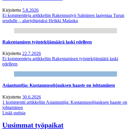
Kirjoitettu
5.8.2026
Ei kommentteja
artikkeliin Rakennustyö Salminen laajentaa Turun
seudulle – aluejohtajaksi Heikki Malaska
Rakentamisen työntekijämäärä laski edelleen
Kirjoitettu
22.7.2026
Ei kommentteja
artikkeliin Rakentamisen työntekijämäärä laski
edelleen
Asiantuntija: Kustannusohjauksen haaste on johtaminen
Kirjoitettu
30.6.2026
1 kommentti
artikkeliin Asiantuntija: Kustannusohjauksen haaste on
johtaminen
Lisää uutisia
Uusimmat työpaikat