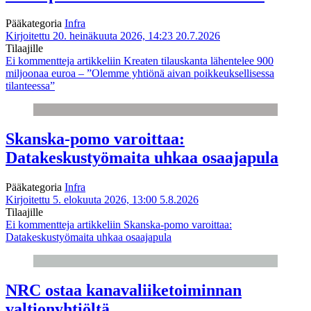
Pääkategoria
Infra
Kirjoitettu 20. heinäkuuta 2026, 14:23
20.7.2026
Tilaajille
Ei kommentteja
artikkeliin Kreaten tilauskanta lähentelee 900
miljoonaa euroa – ”Olemme yhtiönä aivan poikkeuksellisessa
tilanteessa”
Skanska-pomo varoittaa:
Datakeskustyömaita uhkaa osaajapula
Pääkategoria
Infra
Kirjoitettu 5. elokuuta 2026, 13:00
5.8.2026
Tilaajille
Ei kommentteja
artikkeliin Skanska-pomo varoittaa:
Datakeskustyömaita uhkaa osaajapula
NRC ostaa kanavaliiketoiminnan
valtionyhtiöltä