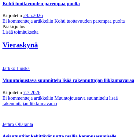
Kohti tuottavuuden parempaa puolta
Kirjoitettu
29.5.2026
Ei kommentteja
artikkeliin Kohti tuottavuuden parempaa puolta
Pääkirjoitus
Lisää toimitukselta
Vieraskynä
Jarkko Liuska
Muuntojoustava suunnittelu lisää rakennuttajan liikkumavaraa
Kirjoitettu
7.7.2026
Ei kommentteja
artikkeliin Muuntojoustava suunnittelu lisää
rakennuttajan liikkumavaraa
Jethro Ollaranta
Asiantuntijat kehittävät uutta mallia kampusasumiselle