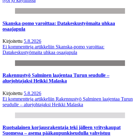
työt jo käynnissä
Skanska-pomo varoittaa: Datakeskustyömaita uhkaa
osaajapula
Kirjoitettu
5.8.2026
Ei kommentteja
artikkeliin Skanska-pomo varoittaa:
Datakeskustyömaita uhkaa osaajapula
Rakennustyö Salminen laajentaa Turun seudulle –
aluejohtajaksi Heikki Malaska
Kirjoitettu
5.8.2026
Ei kommentteja
artikkeliin Rakennustyö Salminen laajentaa Turun
seudulle – aluejohtajaksi Heikki Malaska
Ruotsalainen korjausrakentaja teki jälleen yrityskaupat
Suomessa – asema pääkaupunkiseudulla vahvistuu