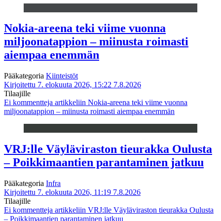
Nokia-areena teki viime vuonna
miljoonatappion – miinusta roimasti
aiempaa enemmän
Pääkategoria
Kiinteistöt
Kirjoitettu 7. elokuuta 2026, 15:22
7.8.2026
Tilaajille
Ei kommentteja
artikkeliin Nokia-areena teki viime vuonna
miljoonatappion – miinusta roimasti aiempaa enemmän
VRJ:lle Väyläviraston tieurakka Oulusta
– Poikkimaantien parantaminen jatkuu
Pääkategoria
Infra
Kirjoitettu 7. elokuuta 2026, 11:19
7.8.2026
Tilaajille
Ei kommentteja
artikkeliin VRJ:lle Väyläviraston tieurakka Oulusta
– Poikkimaantien parantaminen jatkuu