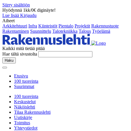
Siirry sisältöön
Hyödynnä 1kk/0€ diginäyte!
Lue lisää
Kirjaudu
Aiheet
Arkkitehtuuri
Infra
Kiinteistöt
Pientalo
Projektit
Rakennustuote
Rakentaminen
Suunnittelu
Talotekniikka
Talous
Työelämä
Kaikki mitä tietää pitää
Hae tältä sivustolta
Haku
Etusivu
100 tuoreinta
Suurimmat
100 tuoreinta
Keskustelut
Näköislehti
Tilaa Rakennuslehti
Uutiskirje
Toimitus
Yhteystiedot