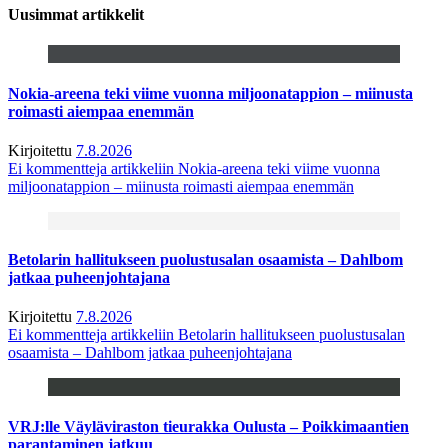
Uusimmat artikkelit
Nokia-areena teki viime vuonna miljoonatappion – miinusta
roimasti aiempaa enemmän
Kirjoitettu
7.8.2026
Ei kommentteja
artikkeliin Nokia-areena teki viime vuonna
miljoonatappion – miinusta roimasti aiempaa enemmän
Betolarin hallitukseen puolustusalan osaamista – Dahlbom
jatkaa puheenjohtajana
Kirjoitettu
7.8.2026
Ei kommentteja
artikkeliin Betolarin hallitukseen puolustusalan
osaamista – Dahlbom jatkaa puheenjohtajana
VRJ:lle Väyläviraston tieurakka Oulusta – Poikkimaantien
parantaminen jatkuu