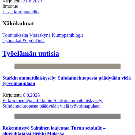
Kirjoitettu
21.8.2023
Ilmoitus
Lisää kumppaneilta
Näkökulmat
Toimitukselta
Vieraskynä
Kumppaniblogit
Työpaikat & työelämä
Työelämän uutisia
Starkin ammattilaiskysely: Suhdannekuopasta päädytään vielä
työvoimapulaan
Kirjoitettu
6.8.2026
Ei kommentteja
artikkeliin Starkin ammattilaiskysely:
Suhdannekuopasta päädytään vielä työvoimapulaan
Rakennustyö Salminen laajentaa Turun seudulle –
aluejohtajaksi Heikki Malaska