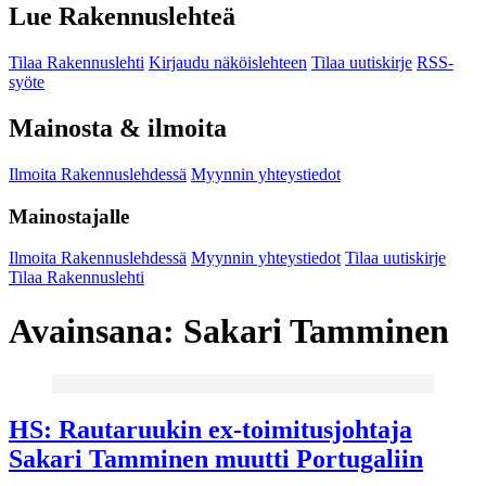
Lue Rakennuslehteä
Tilaa Rakennuslehti
Kirjaudu näköislehteen
Tilaa uutiskirje
RSS-
syöte
Mainosta & ilmoita
Ilmoita Rakennuslehdessä
Myynnin yhteystiedot
Mainostajalle
Ilmoita Rakennuslehdessä
Myynnin yhteystiedot
Tilaa uutiskirje
Tilaa Rakennuslehti
Avainsana:
Sakari Tamminen
HS: Rautaruukin ex-toimitusjohtaja
Sakari Tamminen muutti Portugaliin