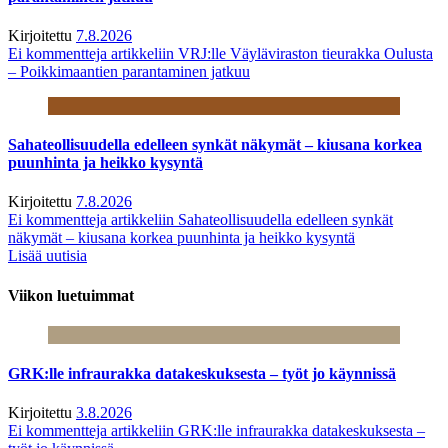
Kirjoitettu
7.8.2026
Ei kommentteja
artikkeliin VRJ:lle Väyläviraston tieurakka Oulusta
– Poikkimaantien parantaminen jatkuu
Sahateollisuudella edelleen synkät näkymät – kiusana korkea
puunhinta ja heikko kysyntä
Kirjoitettu
7.8.2026
Ei kommentteja
artikkeliin Sahateollisuudella edelleen synkät
näkymät – kiusana korkea puunhinta ja heikko kysyntä
Lisää uutisia
Viikon luetuimmat
GRK:lle infraurakka datakeskuksesta – työt jo käynnissä
Kirjoitettu
3.8.2026
Ei kommentteja
artikkeliin GRK:lle infraurakka datakeskuksesta –