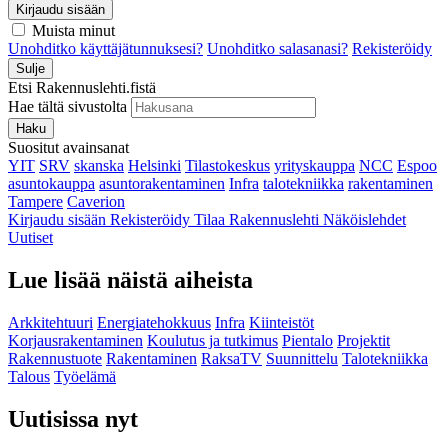
Kirjaudu sisään
Muista minut
Unohditko käyttäjätunnuksesi?
Unohditko salasanasi?
Rekisteröidy
Sulje
Etsi Rakennuslehti.fistä
Hae tältä sivustolta
Haku
Suositut avainsanat
YIT
SRV
skanska
Helsinki
Tilastokeskus
yrityskauppa
NCC
Espoo
asuntokauppa
asuntorakentaminen
Infra
talotekniikka
rakentaminen
Tampere
Caverion
Kirjaudu sisään
Rekisteröidy
Tilaa Rakennuslehti
Näköislehdet
Uutiset
Lue lisää näistä aiheista
Arkkitehtuuri
Energiatehokkuus
Infra
Kiinteistöt
Korjausrakentaminen
Koulutus ja tutkimus
Pientalo
Projektit
Rakennustuote
Rakentaminen
RaksaTV
Suunnittelu
Talotekniikka
Talous
Työelämä
Uutisissa nyt