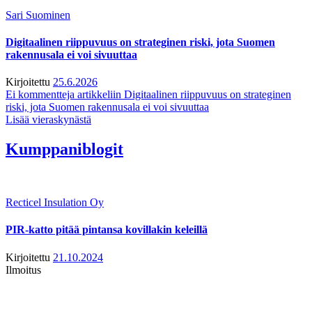
Sari Suominen
Digitaalinen riippuvuus on strateginen riski, jota Suomen
rakennusala ei voi sivuuttaa
Kirjoitettu
25.6.2026
Ei kommentteja
artikkeliin Digitaalinen riippuvuus on strateginen
riski, jota Suomen rakennusala ei voi sivuuttaa
Lisää vieraskynästä
Kumppaniblogit
Recticel Insulation Oy
PIR-katto pitää pintansa kovillakin keleillä
Kirjoitettu
21.10.2024
Ilmoitus