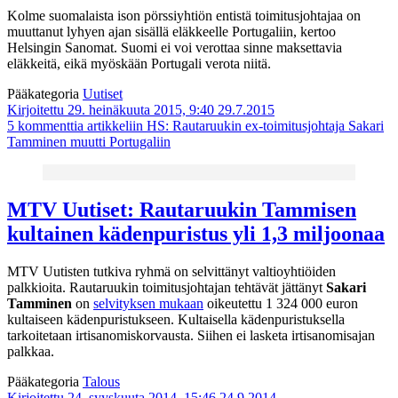
Kolme suomalaista ison pörssiyhtiön entistä toimitusjohtajaa on
muuttanut lyhyen ajan sisällä eläkkeelle Portugaliin, kertoo
Helsingin Sanomat. Suomi ei voi verottaa sinne maksettavia
eläkkeitä, eikä myöskään Portugali verota niitä.
Pääkategoria
Uutiset
Kirjoitettu 29. heinäkuuta 2015, 9:40
29.7.2015
5 kommenttia
artikkeliin HS: Rautaruukin ex-toimitusjohtaja Sakari
Tamminen muutti Portugaliin
MTV Uutiset: Rautaruukin Tammisen
kultainen kädenpuristus yli 1,3 miljoonaa
MTV Uutisten tutkiva ryhmä on selvittänyt valtioyhtiöiden
palkkioita. Rautaruukin toimitusjohtajan tehtävät jättänyt
Sakari
Tamminen
on
selvityksen mukaan
oikeutettu 1 324 000 euron
kultaiseen kädenpuristukseen. Kultaisella kädenpuristuksella
tarkoitetaan irtisanomiskorvausta. Siihen ei lasketa irtisanomisajan
palkkaa.
Pääkategoria
Talous
Kirjoitettu 24. syyskuuta 2014, 15:46
24.9.2014