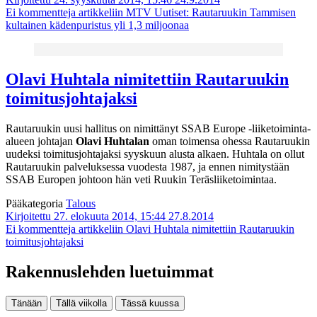
Ei kommentteja
artikkeliin MTV Uutiset: Rautaruukin Tammisen
kultainen kädenpuristus yli 1,3 miljoonaa
Olavi Huhtala nimitettiin Rautaruukin
toimitusjohtajaksi
Rautaruukin uusi hallitus on nimittänyt SSAB Europe -liiketoiminta-
alueen johtajan
Olavi Huhtalan
oman toimensa ohessa Rautaruukin
uudeksi toimitusjohtajaksi syyskuun alusta alkaen. Huhtala on ollut
Rautaruukin palveluksessa vuodesta 1987, ja ennen nimitystään
SSAB Europen johtoon hän veti Ruukin Teräsliiketoimintaa.
Pääkategoria
Talous
Kirjoitettu 27. elokuuta 2014, 15:44
27.8.2014
Ei kommentteja
artikkeliin Olavi Huhtala nimitettiin Rautaruukin
toimitusjohtajaksi
Rakennuslehden luetuimmat
Tänään
Tällä viikolla
Tässä kuussa