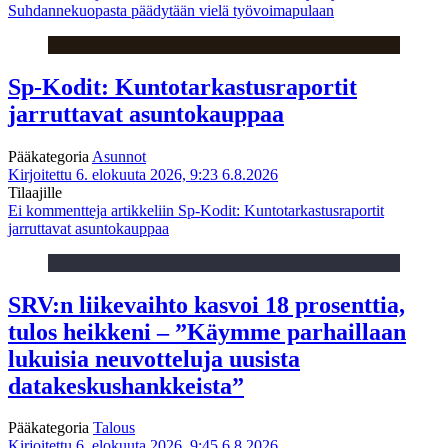
Suhdannekuopasta päädytään vielä työvoimapulaan
Sp-Kodit: Kuntotarkastusraportit
jarruttavat asuntokauppaa
Pääkategoria
Asunnot
Kirjoitettu 6. elokuuta 2026, 9:23
6.8.2026
Tilaajille
Ei kommentteja
artikkeliin Sp-Kodit: Kuntotarkastusraportit
jarruttavat asuntokauppaa
SRV:n liikevaihto kasvoi 18 prosenttia,
tulos heikkeni – ”Käymme parhaillaan
lukuisia neuvotteluja uusista
datakeskushankkeista”
Pääkategoria
Talous
Kirjoitettu 6. elokuuta 2026, 9:45
6.8.2026