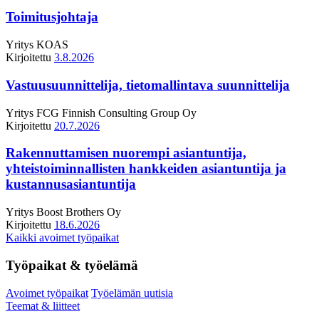
Toimitusjohtaja
Yritys
KOAS
Kirjoitettu
3.8.2026
Vastuusuunnittelija, tietomallintava suunnittelija
Yritys
FCG Finnish Consulting Group Oy
Kirjoitettu
20.7.2026
Rakennuttamisen nuorempi asiantuntija,
yhteistoiminnallisten hankkeiden asiantuntija ja
kustannusasiantuntija
Yritys
Boost Brothers Oy
Kirjoitettu
18.6.2026
Kaikki avoimet työpaikat
Työpaikat & työelämä
Avoimet työpaikat
Työelämän uutisia
Teemat & liitteet