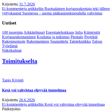
Kirjoitettu
31.7.2026
Ei kommentteja
artikkeliin Ruotsalainen korjausrakentaja teki jälleen
yrityskaupat Suomessa – asema pääkaupunkiseudulla vahvistuu
Uutiset
100 tuoreinta
Arkkitehtuuri
Energiatehokkuus
Infra
Kiinteistöt
Korjausrakentaminen
Koulutus ja tutkimus
Pientalo
Projektit
Rakennustuote
Rakentaminen
Suunnittelu
Talotekniikka
Talous
Työelämä
Näkökulmat
Toimitukselta
Tapio Kivistö
Kesä voi vahvistaa elpyvää tunnelmaa
Kirjoitettu
26.6.2026
Ei kommentteja
artikkeliin Kesä voi vahvistaa elpyvää tunnelmaa
Pääkirjoitus