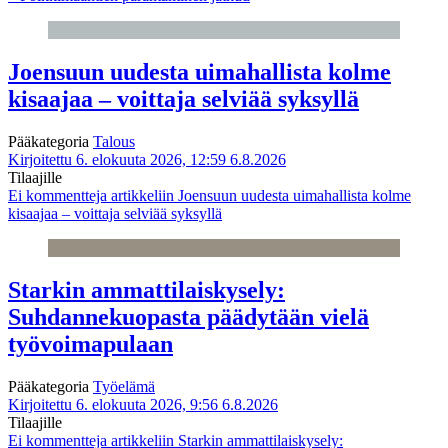
Joensuun uudesta uimahallista kolme
kisaajaa – voittaja selviää syksyllä
Pääkategoria
Talous
Kirjoitettu 6. elokuuta 2026, 12:59
6.8.2026
Tilaajille
Ei kommentteja
artikkeliin Joensuun uudesta uimahallista kolme
kisaajaa – voittaja selviää syksyllä
Starkin ammattilaiskysely:
Suhdannekuopasta päädytään vielä
työvoimapulaan
Pääkategoria
Työelämä
Kirjoitettu 6. elokuuta 2026, 9:56
6.8.2026
Tilaajille
Ei kommentteja
artikkeliin Starkin ammattilaiskysely: