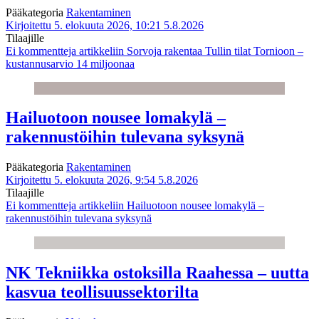
Pääkategoria
Rakentaminen
Kirjoitettu 5. elokuuta 2026, 10:21
5.8.2026
Tilaajille
Ei kommentteja
artikkeliin Sorvoja rakentaa Tullin tilat Tornioon –
kustannusarvio 14 miljoonaa
Hailuotoon nousee lomakylä –
rakennustöihin tulevana syksynä
Pääkategoria
Rakentaminen
Kirjoitettu 5. elokuuta 2026, 9:54
5.8.2026
Tilaajille
Ei kommentteja
artikkeliin Hailuotoon nousee lomakylä –
rakennustöihin tulevana syksynä
NK Tekniikka ostoksilla Raahessa – uutta
kasvua teollisuussektorilta