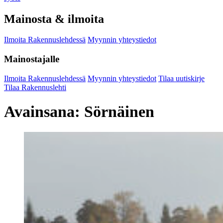
Mainosta & ilmoita
Ilmoita Rakennuslehdessä
Myynnin yhteystiedot
Mainostajalle
Ilmoita Rakennuslehdessä
Myynnin yhteystiedot
Tilaa uutiskirje
Tilaa Rakennuslehti
Avainsana:
Sörnäinen