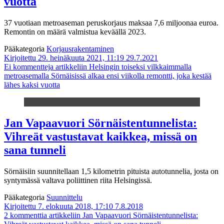
vuotta
37 vuotiaan metroaseman peruskorjaus maksaa 7,6 miljoonaa euroa.
Remontin on määrä valmistua keväällä 2023.
Pääkategoria
Korjausrakentaminen
Kirjoitettu 29. heinäkuuta 2021, 11:19
29.7.2021
Ei kommentteja
artikkeliin Helsingin toiseksi vilkkaimmalla
metroasemalla Sörnäisissä alkaa ensi viikolla remontti, joka kestää
lähes kaksi vuotta
Jan Vapaavuori Sörnäistentunnelista:
Vihreät vastustavat kaikkea, missä on
sana tunneli
Sörnäisiin suunnitellaan 1,5 kilometrin pituista autotunnelia, josta on
syntymässä valtava poliittinen riita Helsingissä.
Pääkategoria
Suunnittelu
Kirjoitettu 7. elokuuta 2018, 17:10
7.8.2018
2 kommenttia
artikkeliin Jan Vapaavuori Sörnäistentunnelista: