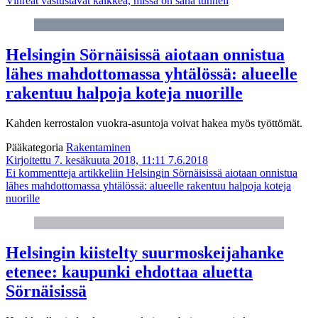
Vihreät vastustavat kaikkea, missä on sana tunneli
Helsingin Sörnäisissä aiotaan onnistua
lähes mahdottomassa yhtälössä: alueelle
rakentuu halpoja koteja nuorille
Kahden kerrostalon vuokra-asuntoja voivat hakea myös työttömät.
Pääkategoria
Rakentaminen
Kirjoitettu 7. kesäkuuta 2018, 11:11
7.6.2018
Ei kommentteja
artikkeliin Helsingin Sörnäisissä aiotaan onnistua
lähes mahdottomassa yhtälössä: alueelle rakentuu halpoja koteja
nuorille
Helsingin kiistelty suurmoskeija­hanke
etenee: kaupunki ehdottaa aluetta
Sörnäisissä