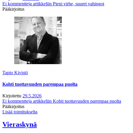
Ei kommentteja
artikkeliin Pieni virhe, suuret vahingot
Pääkirjoitus
Tapio Kivistö
Kohti tuottavuuden parempaa puolta
Kirjoitettu
29.5.2026
Ei kommentteja
artikkeliin Kohti tuottavuuden parempaa puolta
Pääkirjoitus
Lisää toimitukselta
Vieraskynä