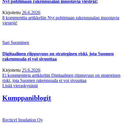
Nyt pohtimaan rakennusalan innostavia viestejä!
Kirjoitettu
26.6.2026
8 kommenttia
artikkeliin Nyt pohtimaan rakennusalan innostavia
viestejä!
Sari Suominen
Digitaalinen riippuvuus on strateginen riski, jota Suomen
rakennusala ei voi sivuuttaa
Kirjoitettu
25.6.2026
Ei kommentteja
artikkeliin Digitaalinen riippuvuus on strateginen
riski, jota Suomen rakennusala ei voi sivuuttaa
Lisää vieraskynästä
Kumppaniblogit
Recticel Insulation Oy