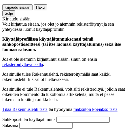
Kirjaudu sisään
Haku
Sulje
Kirjaudu sisään
Voit kirjautua sisään, jos olet jo aiemmin rekisteröitynyt ja sen
yhteydessä luonut käyttäjäprofiilin
Käyttäjäprofiilissa käyttäjätunnuksenasi toimii
sähköpostiosoitteesi (tai itse luomasi käyttäjätunnus) sekä itse
luomasi salasana.
Jos et ole aiemmin kirjautunut sisään, sinun on ensin
rekisteröidyttävä täällä
.
Jos sinulle tulee Rakennuslehti, rekisteröitymällä saat kaikki
rakennuslehti.fi-sisällöt luettavaksesi.
Jos sinulle ei tule Rakennuslehteä, voit silti rekisteröityä, jolloin saat
oikeuden kommentoida lukottomia artikkeleita, mutta et pääse
lukemaan lukittuja artikkeleita.
Tilaa Rakennuslehti tästä
tai hyödynnä
maksuton koejakso tästä
.
Sähköposti tai käyttäjätunnus
Salasana