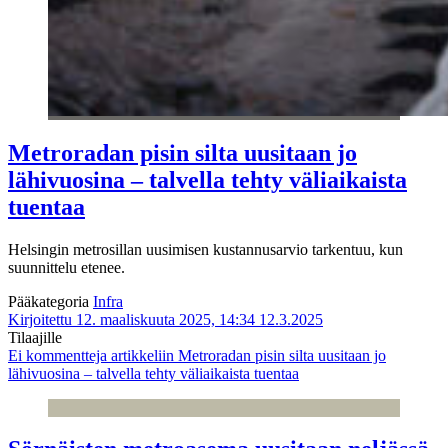
Metroradan pisin silta uusitaan jo
lähivuosina – talvella tehty väliaikaista
tuentaa
Helsingin metrosillan uusimisen kustannusarvio tarkentuu, kun
suunnittelu etenee.
Pääkategoria
Infra
Kirjoitettu 12. maaliskuuta 2025, 14:34
12.3.2025
Tilaajille
Ei kommentteja
artikkeliin Metroradan pisin silta uusitaan jo
lähivuosina – talvella tehty väliaikaista tuentaa