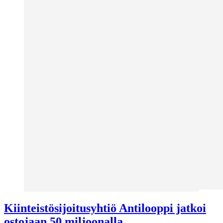
Kiinteistö­sijoitusyhtiö Antilooppi jatkoi
ostojaan 50 miljoonalla