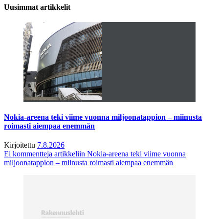
Uusimmat artikkelit
Nokia-areena teki viime vuonna miljoonatappion – miinusta
roimasti aiempaa enemmän
Kirjoitettu
7.8.2026
Ei kommentteja
artikkeliin Nokia-areena teki viime vuonna
miljoonatappion – miinusta roimasti aiempaa enemmän