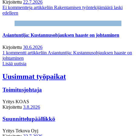
Kirjoitettu
22.7.2026
Ei kommentteja
artikkeliin Rakentamisen työntekijämäärä laski
edelleen
Asiantuntija: Kustannusohjauksen haaste on johtaminen
Kirjoitettu
30.6.2026
1 kommentti
artikkeliin Asiantuntija: Kustannusohjauksen haaste on
johtaminen
Lisää uutisia
Uusimmat työpaikat
Toimitusjohtaja
Yritys
KOAS
Kirjoitettu
3.8.2026
Suunnittelupäällikkö
Yritys
Tekova Oyj