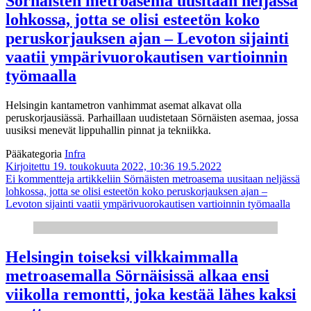
Sörnäisten metroasema uusitaan neljässä
lohkossa, jotta se olisi esteetön koko
peruskorjauksen ajan – Levoton sijainti
vaatii ympärivuorokautisen vartioinnin
työmaalla
Helsingin kantametron vanhimmat asemat alkavat olla
peruskorjausiässä. Parhaillaan uudistetaan Sörnäisten asemaa, jossa
uusiksi menevät lippuhallin pinnat ja tekniikka.
Pääkategoria
Infra
Kirjoitettu 19. toukokuuta 2022, 10:36
19.5.2022
Ei kommentteja
artikkeliin Sörnäisten metroasema uusitaan neljässä
lohkossa, jotta se olisi esteetön koko peruskorjauksen ajan –
Levoton sijainti vaatii ympärivuorokautisen vartioinnin työmaalla
Helsingin toiseksi vilkkaimmalla
metroasemalla Sörnäisissä alkaa ensi
viikolla remontti, joka kestää lähes kaksi