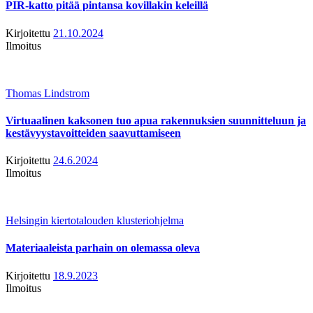
PIR-katto pitää pintansa kovillakin keleillä
Kirjoitettu
21.10.2024
Ilmoitus
Thomas Lindstrom
Virtuaalinen kaksonen tuo apua rakennuksien suunnitteluun ja
kestävyystavoitteiden saavuttamiseen
Kirjoitettu
24.6.2024
Ilmoitus
Helsingin kiertotalouden klusteriohjelma
Materiaaleista parhain on olemassa oleva
Kirjoitettu
18.9.2023
Ilmoitus