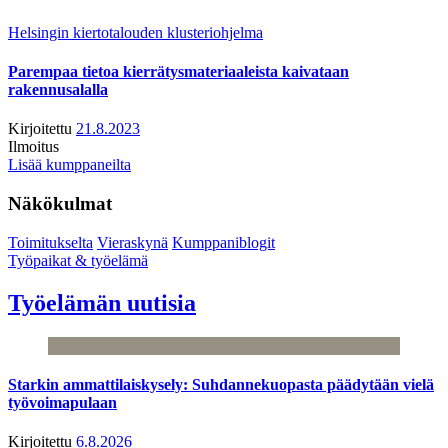
Helsingin kiertotalouden klusteriohjelma
Parempaa tietoa kierrätysmateriaaleista kaivataan
rakennusalalla
Kirjoitettu
21.8.2023
Ilmoitus
Lisää kumppaneilta
Näkökulmat
Toimitukselta
Vieraskynä
Kumppaniblogit
Työpaikat & työelämä
Työelämän uutisia
Starkin ammattilaiskysely: Suhdannekuopasta päädytään vielä
työvoimapulaan
Kirjoitettu
6.8.2026