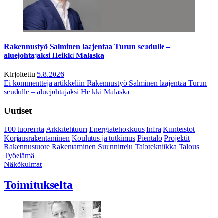
Rakennustyö Salminen laajentaa Turun seudulle –
aluejohtajaksi Heikki Malaska
Kirjoitettu
5.8.2026
Ei kommentteja
artikkeliin Rakennustyö Salminen laajentaa Turun
seudulle – aluejohtajaksi Heikki Malaska
Uutiset
100 tuoreinta
Arkkitehtuuri
Energiatehokkuus
Infra
Kiinteistöt
Korjausrakentaminen
Koulutus ja tutkimus
Pientalo
Projektit
Rakennustuote
Rakentaminen
Suunnittelu
Talotekniikka
Talous
Työelämä
Näkökulmat
Toimitukselta