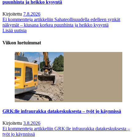
puunhinta ja heikko kysyntä
Kirjoitettu
7.8.2026
Ei kommentteja
artikkeliin Sahateollisuudella edelleen synkät
näkymät – kiusana korkea puunhinta ja heikko kysyntä
Lisää uutisia
Viikon luetuimmat
GRK:lle infraurakka datakeskuksesta – työt jo käynnissä
Kirjoitettu
3.8.2026
Ei kommentteja
artikkeliin GRK:lle infraurakka datakeskuksesta –
työt jo käynnissä