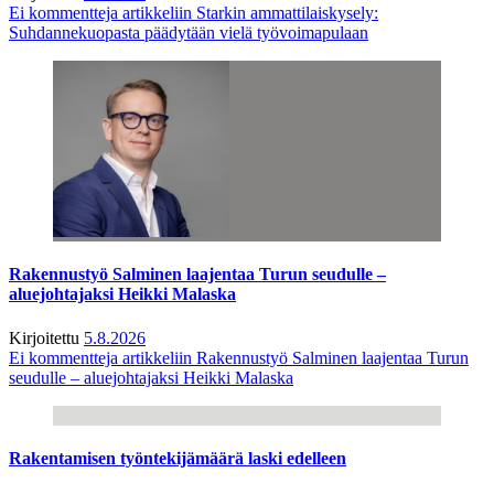
Ei kommentteja
artikkeliin Starkin ammattilaiskysely:
Suhdannekuopasta päädytään vielä työvoimapulaan
Rakennustyö Salminen laajentaa Turun seudulle –
aluejohtajaksi Heikki Malaska
Kirjoitettu
5.8.2026
Ei kommentteja
artikkeliin Rakennustyö Salminen laajentaa Turun
seudulle – aluejohtajaksi Heikki Malaska
Rakentamisen työntekijämäärä laski edelleen