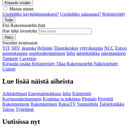
Kirjaudu sisään
Muista minut
Unohditko käyttäjätunnuksesi?
Unohditko salasanasi?
Rekisteröidy
Sulje
Etsi Rakennuslehti.fistä
Hae tältä sivustolta
Haku
Suositut avainsanat
YIT
SRV
skanska
Helsinki
Tilastokeskus
yrityskauppa
NCC
Espoo
asuntokauppa
asuntorakentaminen
Infra
talotekniikka
rakentaminen
Tampere
Caverion
Kirjaudu sisään
Rekisteröidy
Tilaa Rakennuslehti
Näköislehdet
Uutiset
Lue lisää näistä aiheista
Arkkitehtuuri
Energiatehokkuus
Infra
Kiinteistöt
Korjausrakentaminen
Koulutus ja tutkimus
Pientalo
Projektit
Rakennustuote
Rakentaminen
RaksaTV
Suunnittelu
Talotekniikka
Talous
Työelämä
Uutisissa nyt