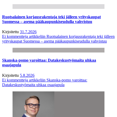
Ruotsalainen korjausrakentaja teki jälleen yrityskaupat
Suomessa – asema pääkaupunkiseudulla vahvistuu
Kirjoitettu
31.7.2026
Ei kommentteja
artikkeliin Ruotsalainen korjausrakentaja teki jälleen
yrityskaupat Suomessa – asema pääkaupunkiseudulla vahvistuu
Skanska-pomo varoittaa: Datakeskustyömaita uhkaa
osaajapula
Kirjoitettu
5.8.2026
Ei kommentteja
artikkeliin Skanska-pomo varoittaa:
Datakeskustyömaita uhkaa osaajapula