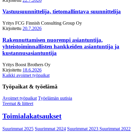
Kirjoitettu
22.7.2026
Vastuusuunnittelija, tietomallintava suunnittelija
Yritys
FCG Finnish Consulting Group Oy
Kirjoitettu
20.7.2026
Rakennuttamisen nuorempi asiantuntija,
yhteistoiminnallisten hankkeiden asiantuntija ja
kustannusasiantuntija
Yritys
Boost Brothers Oy
Kirjoitettu
18.6.2026
Kaikki avoimet työpaikat
Työpaikat & työelämä
Avoimet työpaikat
Työelämän uutisia
Teemat & liitteet
Toimialakatsaukset
Suurimmat 2025
Suurimmat 2024
Suurimmat 2023
Suurimmat 2022