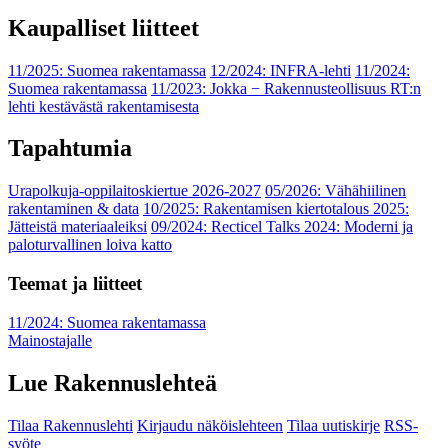
Kaupalliset liitteet
11/2025: Suomea rakentamassa
12/2024: INFRA-lehti
11/2024:
Suomea rakentamassa
11/2023: Jokka − Rakennusteollisuus RT:n
lehti kestävästä rakentamisesta
Tapahtumia
Urapolkuja-oppilaitoskiertue 2026-2027
05/2026: Vähähiilinen
rakentaminen & data
10/2025: Rakentamisen kiertotalous 2025:
Jätteistä materiaaleiksi
09/2024: Recticel Talks 2024: Moderni ja
paloturvallinen loiva katto
Teemat ja liitteet
11/2024: Suomea rakentamassa
Mainostajalle
Lue Rakennuslehteä
Tilaa Rakennuslehti
Kirjaudu näköislehteen
Tilaa uutiskirje
RSS-
syöte