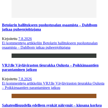
Betolarin hallitukseen puolustusalan osaamista – Dahlbom
jatkaa puheenjohtajana
Kirjoitettu
7.8.2026
Ei kommentteja
artikkeliin Betolarin hallitukseen puolustusalan
osaamista – Dahlbom jatkaa puheenjohtajana
VRJ:lle Väyläviraston tieurakka Oulusta – Poikkimaantien
parantaminen jatkuu
Kirjoitettu
7.8.2026
Ei kommentteja
artikkeliin VRJ:lle Väyläviraston tieurakka Oulusta
– Poikkimaantien parantaminen jatkuu
Sahateollisuudella edelleen synkät näkymät – kiusana korkea