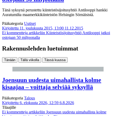
Tänä syksynä perustettu kiinteistösijoitusyhtiö Antilooppi hankki
Auratumilta maamerkkikiinteistön Helsingin Sörnäisistä.
Pääkategoria
Uutiset
Kirjoitettu 11. joulukuuta 2015, 13:00
11.12.2015
Ei kommentteja
artikkeliin Kiinteistö­sijoitusyhtiö Antilooppi jatkoi
ostojaan 50 miljoonalla
Rakennuslehden luetuimmat
Tänään
Tällä viikolla
Tässä kuussa
Joensuun uudesta uimahallista kolme
kisaajaa – voittaja selviää syksyllä
Pääkategoria
Talous
Kirjoitettu 6. elokuuta 2026, 12:59
6.8.2026
Tilaajille
Ei kommentteja
artikkeliin Joensuun uudesta uimahallista kolme