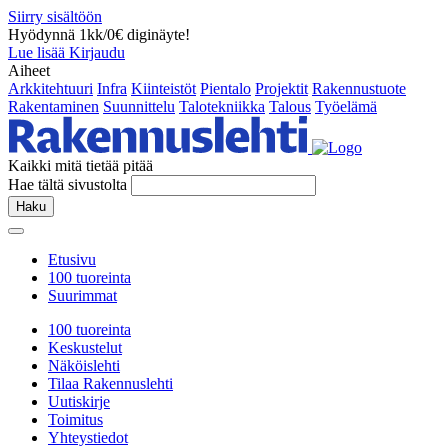
Siirry sisältöön
Hyödynnä 1kk/0€ diginäyte!
Lue lisää
Kirjaudu
Aiheet
Arkkitehtuuri
Infra
Kiinteistöt
Pientalo
Projektit
Rakennustuote
Rakentaminen
Suunnittelu
Talotekniikka
Talous
Työelämä
Kaikki mitä tietää pitää
Hae tältä sivustolta
Haku
Etusivu
100 tuoreinta
Suurimmat
100 tuoreinta
Keskustelut
Näköislehti
Tilaa Rakennuslehti
Uutiskirje
Toimitus
Yhteystiedot