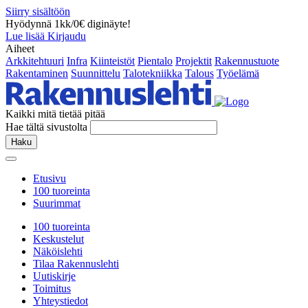
Siirry sisältöön
Hyödynnä 1kk/0€ diginäyte!
Lue lisää
Kirjaudu
Aiheet
Arkkitehtuuri
Infra
Kiinteistöt
Pientalo
Projektit
Rakennustuote
Rakentaminen
Suunnittelu
Talotekniikka
Talous
Työelämä
Kaikki mitä tietää pitää
Hae tältä sivustolta
Haku
Etusivu
100 tuoreinta
Suurimmat
100 tuoreinta
Keskustelut
Näköislehti
Tilaa Rakennuslehti
Uutiskirje
Toimitus
Yhteystiedot