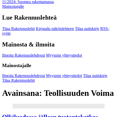
11/2024: Suomea rakentamassa
Mainostajalle
Lue Rakennuslehteä
Tilaa Rakennuslehti
Kirjaudu näköislehteen
Tilaa uutiskirje
RSS-
syöte
Mainosta & ilmoita
Ilmoita Rakennuslehdessä
Myynnin yhteystiedot
Mainostajalle
Ilmoita Rakennuslehdessä
Myynnin yhteystiedot
Tilaa uutiskirje
Tilaa Rakennuslehti
Avainsana:
Teollisuuden Voima
Olkiluodossa jälleen tuotantokatkos –