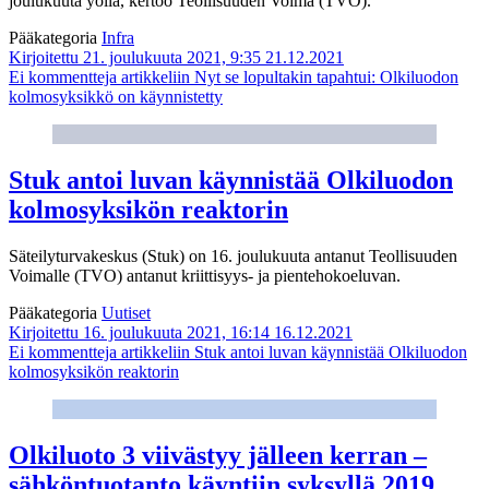
joulukuuta yöllä, kertoo Teollisuuden Voima (TVO).
Pääkategoria
Infra
Kirjoitettu 21. joulukuuta 2021, 9:35
21.12.2021
Ei kommentteja
artikkeliin Nyt se lopultakin tapahtui: Olkiluodon
kolmosyksikkö on käynnistetty
Stuk antoi luvan käynnistää Olkiluodon
kolmosyksikön reaktorin
Säteilyturvakeskus (Stuk) on 16. joulukuuta antanut Teollisuuden
Voimalle (TVO) antanut kriittisyys- ja pientehokoeluvan.
Pääkategoria
Uutiset
Kirjoitettu 16. joulukuuta 2021, 16:14
16.12.2021
Ei kommentteja
artikkeliin Stuk antoi luvan käynnistää Olkiluodon
kolmosyksikön reaktorin
Olkiluoto 3 viivästyy jälleen kerran –
sähköntuotanto käyntiin syksyllä 2019