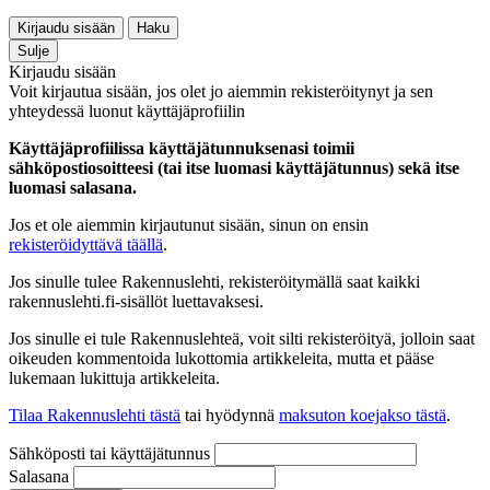
Kirjaudu sisään
Haku
Sulje
Kirjaudu sisään
Voit kirjautua sisään, jos olet jo aiemmin rekisteröitynyt ja sen
yhteydessä luonut käyttäjäprofiilin
Käyttäjäprofiilissa käyttäjätunnuksenasi toimii
sähköpostiosoitteesi (tai itse luomasi käyttäjätunnus) sekä itse
luomasi salasana.
Jos et ole aiemmin kirjautunut sisään, sinun on ensin
rekisteröidyttävä täällä
.
Jos sinulle tulee Rakennuslehti, rekisteröitymällä saat kaikki
rakennuslehti.fi-sisällöt luettavaksesi.
Jos sinulle ei tule Rakennuslehteä, voit silti rekisteröityä, jolloin saat
oikeuden kommentoida lukottomia artikkeleita, mutta et pääse
lukemaan lukittuja artikkeleita.
Tilaa Rakennuslehti tästä
tai hyödynnä
maksuton koejakso tästä
.
Sähköposti tai käyttäjätunnus
Salasana