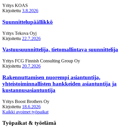
Yritys
KOAS
Kirjoitettu
3.8.2026
Suunnittelupäällikkö
Yritys
Tekova Oyj
Kirjoitettu
22.7.2026
Vastuusuunnittelija, tietomallintava suunnittelija
Yritys
FCG Finnish Consulting Group Oy
Kirjoitettu
20.7.2026
Rakennuttamisen nuorempi asiantuntija,
yhteistoiminnallisten hankkeiden asiantuntija ja
kustannusasiantuntija
Yritys
Boost Brothers Oy
Kirjoitettu
18.6.2026
Kaikki avoimet työpaikat
Työpaikat & työelämä