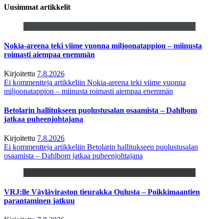
Uusimmat artikkelit
Nokia-areena teki viime vuonna miljoonatappion – miinusta
roimasti aiempaa enemmän
Kirjoitettu
7.8.2026
Ei kommentteja
artikkeliin Nokia-areena teki viime vuonna
miljoonatappion – miinusta roimasti aiempaa enemmän
Betolarin hallitukseen puolustusalan osaamista – Dahlbom
jatkaa puheenjohtajana
Kirjoitettu
7.8.2026
Ei kommentteja
artikkeliin Betolarin hallitukseen puolustusalan
osaamista – Dahlbom jatkaa puheenjohtajana
VRJ:lle Väyläviraston tieurakka Oulusta – Poikkimaantien
parantaminen jatkuu