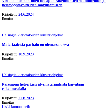
Virtuaalinen kaksonen tuo apua rakennuksien suunnitteluun ja
kestävyystavoitteiden saavuttamiseen
Kirjoitettu
24.6.2024
Ilmoitus
Helsingin kiertotalouden klusteriohjelma
Materiaaleista parhain on olemassa oleva
Kirjoitettu
18.9.2023
Ilmoitus
Helsingin kiertotalouden klusteriohjelma
Parempaa tietoa kierrätysmateriaaleista kaivataan
rakennusalalla
Kirjoitettu
21.8.2023
Ilmoitus
Lisää kumppaneilta