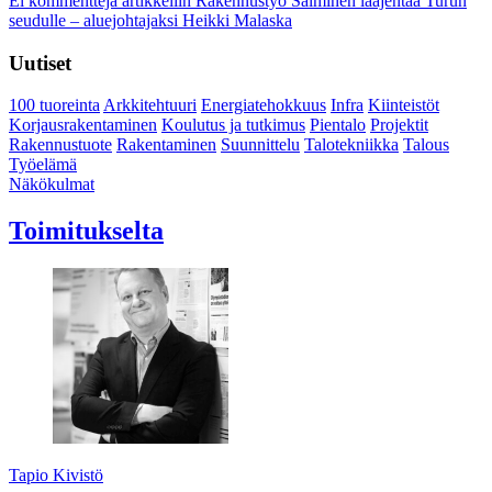
Ei kommentteja
artikkeliin Rakennustyö Salminen laajentaa Turun
seudulle – aluejohtajaksi Heikki Malaska
Uutiset
100 tuoreinta
Arkkitehtuuri
Energiatehokkuus
Infra
Kiinteistöt
Korjausrakentaminen
Koulutus ja tutkimus
Pientalo
Projektit
Rakennustuote
Rakentaminen
Suunnittelu
Talotekniikka
Talous
Työelämä
Näkökulmat
Toimitukselta
Tapio Kivistö