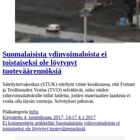
Suomalaisista ydinvoimaloista ei
toistaiseksi ole löytynyt
tuoteväärennöksiä
Säteilyturvakeskus (STUK) edellytti viime kesäkuussa, että Fortum
ja Teollisuuden Voima (TVO) selvittävät, onko niiden
ydinvoimalaitoksille tullut laitteita, joiden materiaalien laadusta ei
voida olla täysin varmoja. Selvitykset jatkuvat.
Pääkategoria
Infra
Kirjoitettu 4. tammikuuta 2017, 14:17
4.1.2017
Ei kommentteja
artikkeliin Suomalaisista ydinvoimaloista ei
toistaiseksi ole löytynyt tuoteväärennöksiä