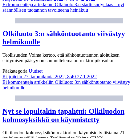
Ei kommentteja
artikkeliin Olkiluoto 3:n startti siirtyi taas – nyt
säännöllisen tuotannon tavoitteena heinäkuu
Olkiluoto 3:n sähköntuotanto viivästyy
helmikuulle
Teollisuuden Voima kertoo, että sähköntuotannon aloituksen
siirtymisen pääsyy on suunnittelematon reaktoripikasulku.
Pääkategoria
Uutiset
Kirjoitettu 27. tammikuuta 2022, 8:40
27.1.2022
Ei kommentteja
artikkeliin Olkiluoto 3:n sähköntuotanto viivästyy
helmikuulle
Nyt se lopultakin tapahtui: Olkiluodon
kolmosyksikkö on käynnistetty
Olkiluodon kolmosyksikön reaktori on käynnistetty tiistaina 21.