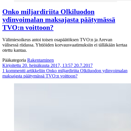
Onko miljardiriita Olkiluodon
ydinvoimalan maksajasta päätymässä
TVO:n voittoon?
Välimiesoikeus antoi toisen osapäätöksen TVO:n ja Arevan
välisessä riidassa. Yhtiöiden korvausvaatimuksiin ei tälläkään kertaa
otettu kantaa.
Pääkategoria
Rakentaminen
Kirjoitettu 20. heinäkuuta 2017, 13:57
20.7.2017
1 kommentti
artikkeliin Onko miljardiriita Olkiluodon ydinvoimalan
maksajasta päätymässä TVO:n voittoon?