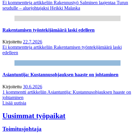
Ei kommentteja
artikkeliin Rakennustyö Salminen laajentaa Turun
seudulle – aluejohtajaksi Heikki Malaska
Rakentamisen työntekijämäärä laski edelleen
Kirjoitettu
22.7.2026
Ei kommentteja
artikkeliin Rakentamisen työntekijämäärä laski
edelleen
Asiantuntija: Kustannusohjauksen haaste on johtaminen
Kirjoitettu
30.6.2026
1 kommentti
artikkeliin Asiantuntija: Kustannusohjauksen haaste on
johtaminen
Lisää uutisia
Uusimmat työpaikat
Toimitusjohtaja