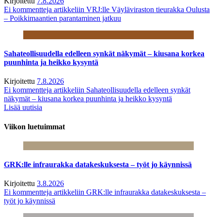
Kirjoitettu
7.8.2026
Ei kommentteja
artikkeliin VRJ:lle Väyläviraston tieurakka Oulusta
– Poikkimaantien parantaminen jatkuu
Sahateollisuudella edelleen synkät näkymät – kiusana korkea
puunhinta ja heikko kysyntä
Kirjoitettu
7.8.2026
Ei kommentteja
artikkeliin Sahateollisuudella edelleen synkät
näkymät – kiusana korkea puunhinta ja heikko kysyntä
Lisää uutisia
Viikon luetuimmat
GRK:lle infraurakka datakeskuksesta – työt jo käynnissä
Kirjoitettu
3.8.2026
Ei kommentteja
artikkeliin GRK:lle infraurakka datakeskuksesta –
työt jo käynnissä