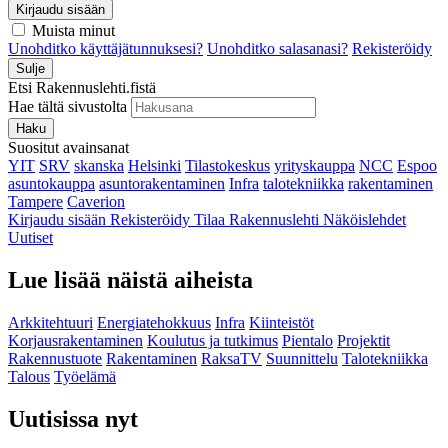
Kirjaudu sisään
Muista minut
Unohditko käyttäjätunnuksesi?
Unohditko salasanasi?
Rekisteröidy
Sulje
Etsi Rakennuslehti.fistä
Hae tältä sivustolta
Haku
Suositut avainsanat
YIT
SRV
skanska
Helsinki
Tilastokeskus
yrityskauppa
NCC
Espoo
asuntokauppa
asuntorakentaminen
Infra
talotekniikka
rakentaminen
Tampere
Caverion
Kirjaudu sisään
Rekisteröidy
Tilaa Rakennuslehti
Näköislehdet
Uutiset
Lue lisää näistä aiheista
Arkkitehtuuri
Energiatehokkuus
Infra
Kiinteistöt
Korjausrakentaminen
Koulutus ja tutkimus
Pientalo
Projektit
Rakennustuote
Rakentaminen
RaksaTV
Suunnittelu
Talotekniikka
Talous
Työelämä
Uutisissa nyt