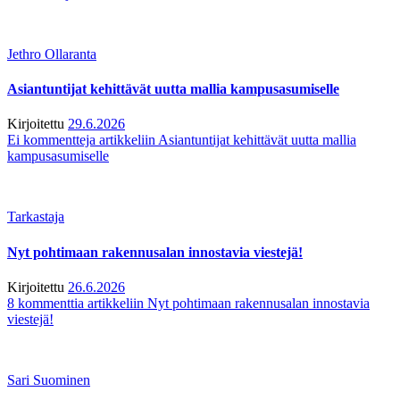
Jethro Ollaranta
Asiantuntijat kehittävät uutta mallia kampusasumiselle
Kirjoitettu
29.6.2026
Ei kommentteja
artikkeliin Asiantuntijat kehittävät uutta mallia
kampusasumiselle
Tarkastaja
Nyt pohtimaan rakennusalan innostavia viestejä!
Kirjoitettu
26.6.2026
8 kommenttia
artikkeliin Nyt pohtimaan rakennusalan innostavia
viestejä!
Sari Suominen