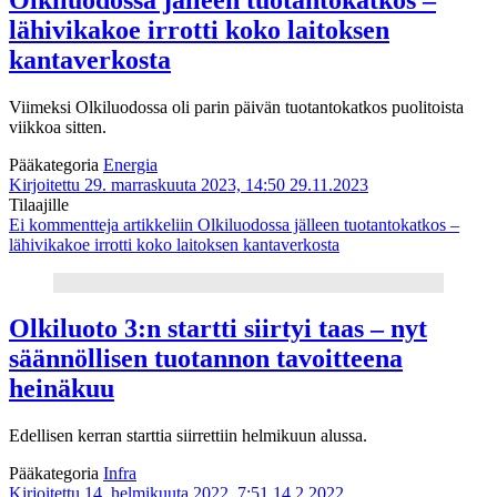
lähivikakoe irrotti koko laitoksen
kantaverkosta
Viimeksi Olkiluodossa oli parin päivän tuotantokatkos puolitoista
viikkoa sitten.
Pääkategoria
Energia
Kirjoitettu 29. marraskuuta 2023, 14:50
29.11.2023
Tilaajille
Ei kommentteja
artikkeliin Olkiluodossa jälleen tuotantokatkos –
lähivikakoe irrotti koko laitoksen kantaverkosta
Olkiluoto 3:n startti siirtyi taas – nyt
säännöllisen tuotannon tavoitteena
heinäkuu
Edellisen kerran starttia siirrettiin helmikuun alussa.
Pääkategoria
Infra
Kirjoitettu 14. helmikuuta 2022, 7:51
14.2.2022