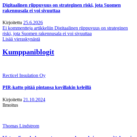
Digitaalinen riippuvuus on strateginen riski, jota Suomen
rakennusala ei voi sivuuttaa
Kirjoitettu
25.6.2026
Ei kommentteja
artikkeliin Digitaalinen riippuvuus on strateginen
riski, jota Suomen rakennusala ei voi sivuuttaa
Lisää vieraskynästä
Kumppaniblogit
Recticel Insulation Oy
PIR-katto pitää pintansa kovillakin keleillä
Kirjoitettu
21.10.2024
Ilmoitus
Thomas Lindstrom