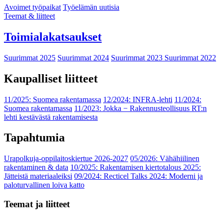
Avoimet työpaikat
Työelämän uutisia
Teemat & liitteet
Toimialakatsaukset
Suurimmat 2025
Suurimmat 2024
Suurimmat 2023
Suurimmat 2022
Kaupalliset liitteet
11/2025: Suomea rakentamassa
12/2024: INFRA-lehti
11/2024:
Suomea rakentamassa
11/2023: Jokka − Rakennusteollisuus RT:n
lehti kestävästä rakentamisesta
Tapahtumia
Urapolkuja-oppilaitoskiertue 2026-2027
05/2026: Vähähiilinen
rakentaminen & data
10/2025: Rakentamisen kiertotalous 2025:
Jätteistä materiaaleiksi
09/2024: Recticel Talks 2024: Moderni ja
paloturvallinen loiva katto
Teemat ja liitteet