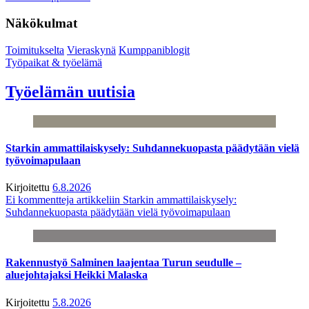
Näkökulmat
Toimitukselta
Vieraskynä
Kumppaniblogit
Työpaikat & työelämä
Työelämän uutisia
Starkin ammattilaiskysely: Suhdannekuopasta päädytään vielä
työvoimapulaan
Kirjoitettu
6.8.2026
Ei kommentteja
artikkeliin Starkin ammattilaiskysely:
Suhdannekuopasta päädytään vielä työvoimapulaan
Rakennustyö Salminen laajentaa Turun seudulle –
aluejohtajaksi Heikki Malaska
Kirjoitettu
5.8.2026