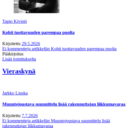
Tapio Kivistö
Kohti tuottavuuden parempaa puolta
Kirjoitettu
29.5.2026
Ei kommentteja
artikkeliin Kohti tuottavuuden parempaa puolta
Pääkirjoitus
Lisää toimitukselta
Vieraskynä
Jarkko Liuska
Muuntojoustava suunnittelu lisää rakennuttajan liikkumavaraa
Kirjoitettu
7.7.2026
Ei kommentteja
artikkeliin Muuntojoustava suunnittelu lisää
rakennuttajan liikkumavaraa