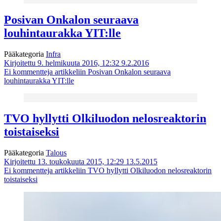
Posivan Onkalon seuraava
louhintaurakka YIT:lle
Pääkategoria
Infra
Kirjoitettu 9. helmikuuta 2016, 12:32
9.2.2016
Ei kommentteja
artikkeliin Posivan Onkalon seuraava
louhintaurakka YIT:lle
TVO hyllytti Olkiluodon nelosreaktorin
toistaiseksi
Pääkategoria
Talous
Kirjoitettu 13. toukokuuta 2015, 12:29
13.5.2015
Ei kommentteja
artikkeliin TVO hyllytti Olkiluodon nelosreaktorin
toistaiseksi