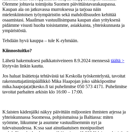
Olemme johtavia toimijoita Suomen päivittäistavarakaupassa.
Kaupan ala on jatkuvassa murroksessa ja tarjoaa näin
mielenkiintoisen työympäristön sekä mahdollisuuden kehittää
osaamistasi. Maailman vastuullisimpana kaupan alan yrityksenä
pidämme visusti huolta toisistamme, asiakkaista, yhteiskunnasta ja
ympäristöstä.
Tehdään hyvä kauppa – tule K-ryhmään.
Kiinnostuitko?
Lähetä hakemuksesi palkkatoiveineen 8.9.2024 mennessä
täältä >
löytyvän linkin kautta.
Jos haluat lisätietoja tehtävästä tai Keskolla työskentelystä, tavoitat
rakennuttajatiimipäällikkö Mika Haapojan joko sähköpostitse
mika.haapoja(at)kesko.fi tai puhelimitse 050 573 4171. Puhelimitse
tavoitat parhaiten arkisin klo 16:00 – 17:00.
K:laisten kädenjälki näkyy päivittäin miljoonien ihmisten arjessa ja
yhteiskunnassa Suomessa, pohjoismaissa ja Baltiassa: miten
syömme, liikumme ja asumme vastuullisemmin nyt ja
tulevaisuudessa. K:ssa saat ainutlaatuisen monipuoliset