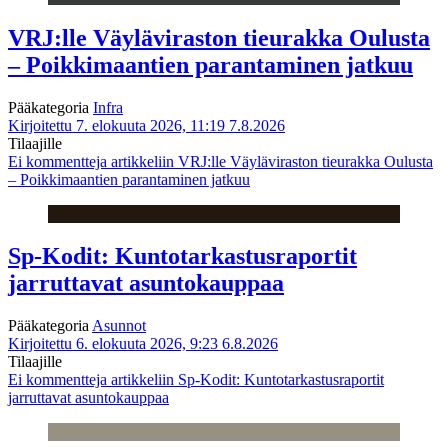
VRJ:lle Väyläviraston tieurakka Oulusta
– Poikkimaantien parantaminen jatkuu
Pääkategoria
Infra
Kirjoitettu 7. elokuuta 2026, 11:19
7.8.2026
Tilaajille
Ei kommentteja
artikkeliin VRJ:lle Väyläviraston tieurakka Oulusta
– Poikkimaantien parantaminen jatkuu
Sp-Kodit: Kuntotarkastusraportit
jarruttavat asuntokauppaa
Pääkategoria
Asunnot
Kirjoitettu 6. elokuuta 2026, 9:23
6.8.2026
Tilaajille
Ei kommentteja
artikkeliin Sp-Kodit: Kuntotarkastusraportit
jarruttavat asuntokauppaa