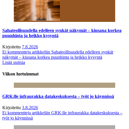
Sahateollisuudella edelleen synkät näkymät – kiusana korkea
puunhinta ja heikko kysyntä
Kirjoitettu
7.8.2026
Ei kommentteja
artikkeliin Sahateollisuudella edelleen synkät
näkymät – kiusana korkea puunhinta ja heikko kysyntä
Lisää uutisia
Viikon luetuimmat
GRK:lle infraurakka datakeskuksesta – työt jo käynnissä
Kirjoitettu
3.8.2026
Ei kommentteja
artikkeliin GRK:lle infraurakka datakeskuksesta –
työt jo käynnissä