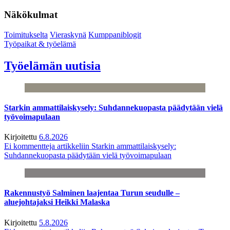
Näkökulmat
Toimitukselta
Vieraskynä
Kumppaniblogit
Työpaikat & työelämä
Työelämän uutisia
Starkin ammattilaiskysely: Suhdannekuopasta päädytään vielä
työvoimapulaan
Kirjoitettu
6.8.2026
Ei kommentteja
artikkeliin Starkin ammattilaiskysely:
Suhdannekuopasta päädytään vielä työvoimapulaan
Rakennustyö Salminen laajentaa Turun seudulle –
aluejohtajaksi Heikki Malaska
Kirjoitettu
5.8.2026