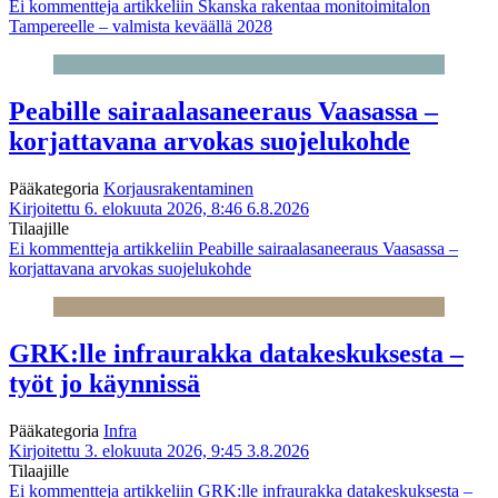
Ei kommentteja
artikkeliin Skanska rakentaa monitoimitalon
Tampereelle – valmista keväällä 2028
Peabille sairaalasaneeraus Vaasassa –
korjattavana arvokas suojelukohde
Pääkategoria
Korjausrakentaminen
Kirjoitettu 6. elokuuta 2026, 8:46
6.8.2026
Tilaajille
Ei kommentteja
artikkeliin Peabille sairaalasaneeraus Vaasassa –
korjattavana arvokas suojelukohde
GRK:lle infraurakka datakeskuksesta –
työt jo käynnissä
Pääkategoria
Infra
Kirjoitettu 3. elokuuta 2026, 9:45
3.8.2026
Tilaajille
Ei kommentteja
artikkeliin GRK:lle infraurakka datakeskuksesta –