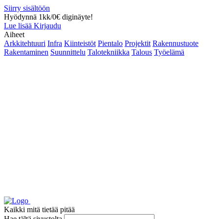
Siirry sisältöön
Hyödynnä 1kk/0€ diginäyte!
Lue lisää
Kirjaudu
Aiheet
Arkkitehtuuri
Infra
Kiinteistöt
Pientalo
Projektit
Rakennustuote
Rakentaminen
Suunnittelu
Talotekniikka
Talous
Työelämä
Kaikki mitä tietää pitää
Hae tältä sivustolta