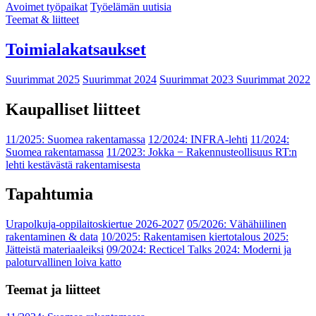
Avoimet työpaikat
Työelämän uutisia
Teemat & liitteet
Toimialakatsaukset
Suurimmat 2025
Suurimmat 2024
Suurimmat 2023
Suurimmat 2022
Kaupalliset liitteet
11/2025: Suomea rakentamassa
12/2024: INFRA-lehti
11/2024:
Suomea rakentamassa
11/2023: Jokka − Rakennusteollisuus RT:n
lehti kestävästä rakentamisesta
Tapahtumia
Urapolkuja-oppilaitoskiertue 2026-2027
05/2026: Vähähiilinen
rakentaminen & data
10/2025: Rakentamisen kiertotalous 2025:
Jätteistä materiaaleiksi
09/2024: Recticel Talks 2024: Moderni ja
paloturvallinen loiva katto
Teemat ja liitteet