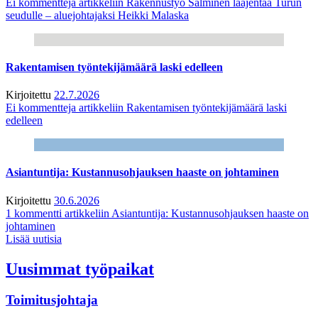
Ei kommentteja
artikkeliin Rakennustyö Salminen laajentaa Turun
seudulle – aluejohtajaksi Heikki Malaska
Rakentamisen työntekijämäärä laski edelleen
Kirjoitettu
22.7.2026
Ei kommentteja
artikkeliin Rakentamisen työntekijämäärä laski
edelleen
Asiantuntija: Kustannusohjauksen haaste on johtaminen
Kirjoitettu
30.6.2026
1 kommentti
artikkeliin Asiantuntija: Kustannusohjauksen haaste on
johtaminen
Lisää uutisia
Uusimmat työpaikat
Toimitusjohtaja