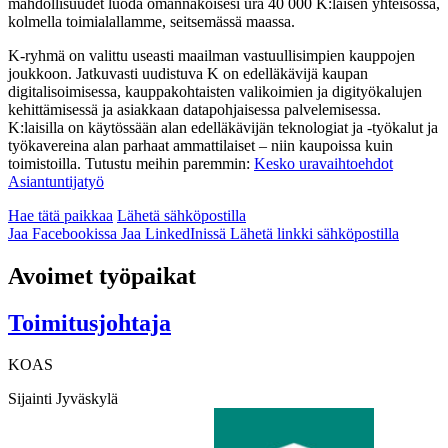
mahdollisuudet luoda omannäköisesi ura 40 000 K:laisen yhteisössä,
kolmella toimialallamme, seitsemässä maassa.
K-ryhmä on valittu useasti maailman vastuullisimpien kauppojen
joukkoon. Jatkuvasti uudistuva K on edelläkävijä kaupan
digitalisoimisessa, kauppakohtaisten valikoimien ja digityökalujen
kehittämisessä ja asiakkaan datapohjaisessa palvelemisessa.
K:laisilla on käytössään alan edelläkävijän teknologiat ja -työkalut ja
työkavereina alan parhaat ammattilaiset – niin kaupoissa kuin
toimistoilla. Tutustu meihin paremmin:
Kesko uravaihtoehdot
Asiantuntijatyö
Hae tätä paikkaa
Lähetä sähköpostilla
Jaa Facebookissa
Jaa LinkedInissä
Lähetä linkki sähköpostilla
Avoimet työpaikat
Toimitusjohtaja
KOAS
Sijainti
Jyväskylä