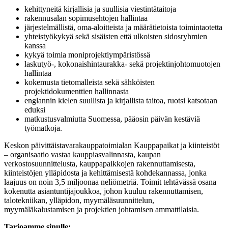
kehittyneitä kirjallisia ja suullisia viestintätaitoja
rakennusalan sopimusehtojen hallintaa
järjestelmällistä, oma-aloitteista ja määrätietoista toimintaotetta
yhteistyökykyä sekä sisäisten että ulkoisten sidosryhmien
kanssa
kykyä toimia moniprojektiympäristössä
laskutyö-, kokonaishintaurakka- sekä projektinjohtomuotojen
hallintaa
kokemusta tietomalleista sekä sähköisten
projektidokumenttien hallinnasta
englannin kielen suullista ja kirjallista taitoa, ruotsi katsotaan
eduksi
matkustusvalmiutta Suomessa, pääosin päivän kestäviä
työmatkoja.
Keskon päivittäistavarakauppatoimialan Kauppapaikat ja kiinteistöt
– organisaatio vastaa kauppiasvalinnasta, kaupan
verkostosuunnittelusta, kauppapaikkojen rakennuttamisesta,
kiinteistöjen ylläpidosta ja kehittämisestä kohdekannassa, jonka
laajuus on noin 3,5 miljoonaa neliömetriä. Toimit tehtävässä osana
kokenutta asiantuntijajoukkoa, johon kuuluu rakennuttamisen,
talotekniikan, ylläpidon, myymäläsuunnittelun,
myymäläkalustamisen ja projektien johtamisen ammattilaisia.
Tarjoamme sinulle: