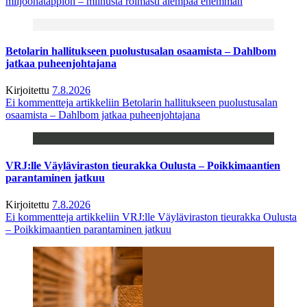
miljoonatappion – miinusta roimasti aiempaa enemmän
Betolarin hallitukseen puolustusalan osaamista – Dahlbom
jatkaa puheenjohtajana
Kirjoitettu
7.8.2026
Ei kommentteja
artikkeliin Betolarin hallitukseen puolustusalan
osaamista – Dahlbom jatkaa puheenjohtajana
VRJ:lle Väyläviraston tieurakka Oulusta – Poikkimaantien
parantaminen jatkuu
Kirjoitettu
7.8.2026
Ei kommentteja
artikkeliin VRJ:lle Väyläviraston tieurakka Oulusta
– Poikkimaantien parantaminen jatkuu