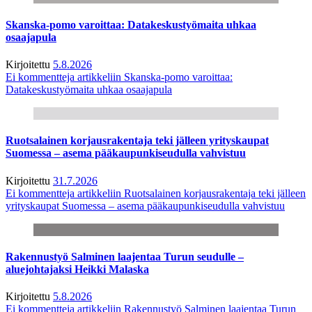
Skanska-pomo varoittaa: Datakeskustyömaita uhkaa
osaajapula
Kirjoitettu
5.8.2026
Ei kommentteja
artikkeliin Skanska-pomo varoittaa:
Datakeskustyömaita uhkaa osaajapula
Ruotsalainen korjausrakentaja teki jälleen yrityskaupat
Suomessa – asema pääkaupunkiseudulla vahvistuu
Kirjoitettu
31.7.2026
Ei kommentteja
artikkeliin Ruotsalainen korjausrakentaja teki jälleen
yrityskaupat Suomessa – asema pääkaupunkiseudulla vahvistuu
Rakennustyö Salminen laajentaa Turun seudulle –
aluejohtajaksi Heikki Malaska
Kirjoitettu
5.8.2026
Ei kommentteja
artikkeliin Rakennustyö Salminen laajentaa Turun