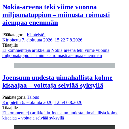
Nokia-areena teki viime vuonna
miljoonatappion – miinusta roimasti
aiempaa enemmän
Pääkategoria
Kiinteistöt
Kirjoitettu 7. elokuuta 2026, 15:22
7.8.2026
Tilaajille
Ei kommentteja
artikkeliin Nokia-areena teki viime vuonna
miljoonatappion – miinusta roimasti aiempaa enemmän
Joensuun uudesta uimahallista kolme
kisaajaa – voittaja selviää syksyllä
Pääkategoria
Talous
Kirjoitettu 6. elokuuta 2026, 12:59
6.8.2026
Tilaajille
Ei kommentteja
artikkeliin Joensuun uudesta uimahallista kolme
kisaajaa – voittaja selviää syksyllä