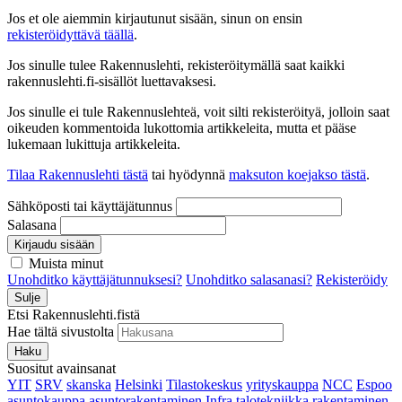
Jos et ole aiemmin kirjautunut sisään, sinun on ensin
rekisteröidyttävä täällä
.
Jos sinulle tulee Rakennuslehti, rekisteröitymällä saat kaikki
rakennuslehti.fi-sisällöt luettavaksesi.
Jos sinulle ei tule Rakennuslehteä, voit silti rekisteröityä, jolloin saat
oikeuden kommentoida lukottomia artikkeleita, mutta et pääse
lukemaan lukittuja artikkeleita.
Tilaa Rakennuslehti tästä
tai hyödynnä
maksuton koejakso tästä
.
Sähköposti tai käyttäjätunnus
Salasana
Kirjaudu sisään
Muista minut
Unohditko käyttäjätunnuksesi?
Unohditko salasanasi?
Rekisteröidy
Sulje
Etsi Rakennuslehti.fistä
Hae tältä sivustolta
Haku
Suositut avainsanat
YIT
SRV
skanska
Helsinki
Tilastokeskus
yrityskauppa
NCC
Espoo
asuntokauppa
asuntorakentaminen
Infra
talotekniikka
rakentaminen