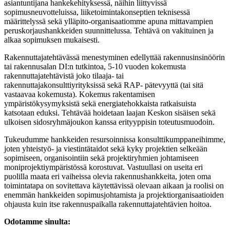
asiantuntijana hankekehityksessä, näihin liittyvissä
sopimusneuvotteluissa, liiketoimintakonseptien teknisessä
määrittelyssä sekä ylläpito-organisaatiomme apuna mittavampien
peruskorjaushankkeiden suunnittelussa. Tehtävä on vakituinen ja
alkaa sopimuksen mukaisesti.
Rakennuttajatehtävässä menestyminen edellyttää rakennusinsinöörin
tai rakennusalan DI:n tutkintoa, 5-10 vuoden kokemusta
rakennuttajatehtävistä joko tilaaja- tai
rakennuttajakonsulttiyrityksissä sekä RAP- pätevyyttä (tai sitä
vastaavaa kokemusta). Kokemus rakentamisen
ympäristökysymyksistä sekä energiatehokkaista ratkaisuista
katsotaan eduksi. Tehtävää hoidetaan laajan Keskon sisäisen sekä
ulkoisen sidosryhmäjoukon kanssa erityyppisin toteutusmuodoin.
Tukeudumme hankkeiden resursoinnissa konsulttikumppaneihimme,
joten yhteistyö- ja viestintätaidot sekä kyky projektien selkeään
sopimiseen, organisointiin sekä projektiryhmien johtamiseen
moniprojektiympäristössä korostuvat. Vastuullasi on useita eri
puolilla maata eri vaiheissa olevia rakennushankkeita, joten oma
toimintatapa on sovitettava käytettävissä olevaan aikaan ja roolisi on
enemmän hankkeiden sopimusjohtamista ja projektiorganisaatioiden
ohjausta kuin itse rakennuspaikalla rakennuttajatehtävien hoitoa.
Odotamme sinulta: