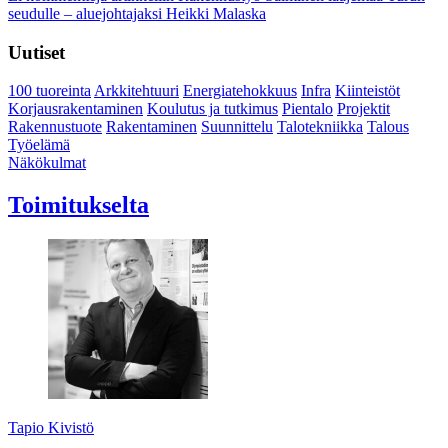
seudulle – aluejohtajaksi Heikki Malaska
Uutiset
100 tuoreinta
Arkkitehtuuri
Energiatehokkuus
Infra
Kiinteistöt
Korjausrakentaminen
Koulutus ja tutkimus
Pientalo
Projektit
Rakennustuote
Rakentaminen
Suunnittelu
Talotekniikka
Talous
Työelämä
Näkökulmat
Toimitukselta
Tapio Kivistö