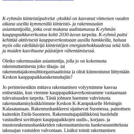
K-ryhmän kiinteistöpalvelut -yksikkö on kasvanut viimeisen vuoden
aikana useilla kymmenillä kiinteistö- ja rakennusalan
asiantuntijoilla, jotka ovat mukana uudistamassa K-ryhmän
kauppapaikkaverkostoa kohti 2030-luvun tarpeita. K-ryhmä paitsi
kehittää aktiivisesti kauppaverkostoaan uusilla hankkeilla, haluaa
myös olla edelläkävijä kiinteistöjen energiatehokkuudessa sekä hiili-
ja muiden kasvihuone päästöjen vähentämisessä.
Oletko rakennusalan asiantuntija, jolla jo on kokemusta
rakennuttamisesta joko tilaaja- tai
rakennuttajakonsulttiorganisaatioista ja olisit kiinnostunut liittymään
Keskon kauppapaikkarakennuttajiin?
Jo perinteisestikin mittava rakentamisen volyymimme kasvaa
entisestään, kun viemme kauppapaikkaverkostoamme vastaamaan
tulevaisuuden tarpeita. Tästä johtuen haemme vahvistusta
rakennuttamisyksikköömme Keskon K-Kampukselle Helsingin
Kalasatamaan. Rakennushankkeesi sijaitsevat Suomessa, painottuen
kuitenkin Etelä-Suomeen. Rakennuttajapäällikkönä huolehdit
vastuullesi sovittujen kauppapaikkojen uudis-, korjaus- ja
muutosrakennushankkeiden rakennuttamisesta hankesuunnittelusta
takuuajan vastuiden valvontaan. Lisäksi toimit rakentamisen