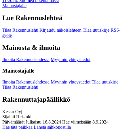
11/2024: Suomea rakentamassa
Mainostajalle
Lue Rakennuslehteä
Tilaa Rakennuslehti
Kirjaudu näköislehteen
Tilaa uutiskirje
RSS-
syöte
Mainosta & ilmoita
Ilmoita Rakennuslehdessä
Myynnin yhteystiedot
Mainostajalle
Ilmoita Rakennuslehdessä
Myynnin yhteystiedot
Tilaa uutiskirje
Tilaa Rakennuslehti
Rakennuttajapäällikkö
Kesko Oyj
Sijainti
Helsinki
Päivämäärät
Julkaistu
16.8.2024
Hae viimeistään
8.9.2024
Hae tätä paikkaa
Lähetä sähköpostilla