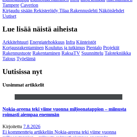
Tampere
Caverion
Kirjaudu sisään
Rekisteröidy
Tilaa Rakennuslehti
Näköislehdet
Uutiset
Lue lisää näistä aiheista
Arkkitehtuuri
Energiatehokkuus
Infra
Kiinteistöt
Korjausrakentaminen
Koulutus ja tutkimus
Pientalo
Projektit
Rakennustuote
Rakentaminen
RaksaTV
Suunnittelu
Talotekniikka
Talous
Työelämä
Uutisissa nyt
Uusimmat artikkelit
Nokia-areena teki viime vuonna miljoonatappion – miinusta
roimasti aiempaa enemmän
Kirjoitettu
7.8.2026
Ei kommentteja
artikkeliin Nokia-areena teki viime vuonna