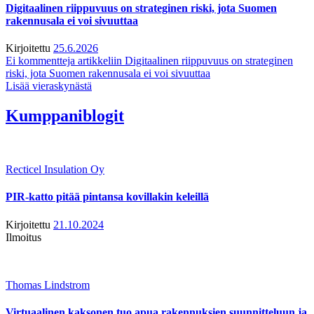
Digitaalinen riippuvuus on strateginen riski, jota Suomen
rakennusala ei voi sivuuttaa
Kirjoitettu
25.6.2026
Ei kommentteja
artikkeliin Digitaalinen riippuvuus on strateginen
riski, jota Suomen rakennusala ei voi sivuuttaa
Lisää vieraskynästä
Kumppaniblogit
Recticel Insulation Oy
PIR-katto pitää pintansa kovillakin keleillä
Kirjoitettu
21.10.2024
Ilmoitus
Thomas Lindstrom
Virtuaalinen kaksonen tuo apua rakennuksien suunnitteluun ja