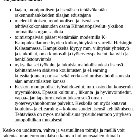
laajan, monipuolisen ja itsenäisen tehtäväkentän
rakennushankkeiden tilaajan edustajana
mielenkiintoisen, monipuolisen ja itsenäisen
tehtäväkokonaisuuden osana Kiinteistöpalvelut- yksikön
ammattilaisorganisaatiota
toimistopäiväsi pääset viettämään modernilla K-
Kampuksellamme hyvien kulkuyhteyksien varrella Helsingin
Kalastamassa. Kampukselta löytyy mm. viihtyisät yhteistyö-
ja taukotilat, oma kuntosali ja työterveyspalvelut, kahvila ja
henkilöstöravintola
nykyaikaiset työkalut ja lukuisia mahdollisuuksia itsensä
kehittämiseen sisäisten koulutusten ja eLearning-
kurssitarjonnan parissa, sekä verkostoitumismahdollisuuksia
alan ammattilaisten kanssa
Keskon monipuoliset työsuhde-edut, mm. ostoedut konsernin
myymälöissä, Epassin kulttuuri-, liikunta- ja hyvinvointiedut,
vapaa-ajan tapaturmavakuutuksen sekä oman
työterveyshuoltomme palvelut. Keskolla on myös kattavat
koulutus- ja eLearning – kokonaisuudet itsensä kehittämiseen.
Tehtävässä on myös mahdollisuus työsuhdeautoon yrityksen
autopolitiikan mukaisesti.
Kesko on uudistuva, vahva ja vastuullinen toimija ja meillä voit
rakentaa uran eurooppalaisen kaupan huippuosaajien rinnalla.