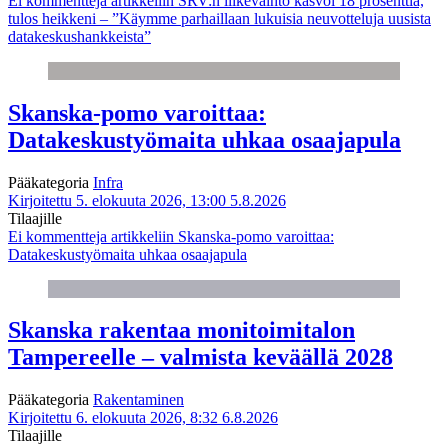
Ei kommentteja
artikkeliin SRV:n liikevaihto kasvoi 18 prosenttia,
tulos heikkeni – ”Käymme parhaillaan lukuisia neuvotteluja uusista
datakeskushankkeista”
Skanska-pomo varoittaa:
Datakeskustyömaita uhkaa osaajapula
Pääkategoria
Infra
Kirjoitettu 5. elokuuta 2026, 13:00
5.8.2026
Tilaajille
Ei kommentteja
artikkeliin Skanska-pomo varoittaa:
Datakeskustyömaita uhkaa osaajapula
Skanska rakentaa monitoimitalon
Tampereelle – valmista keväällä 2028
Pääkategoria
Rakentaminen
Kirjoitettu 6. elokuuta 2026, 8:32
6.8.2026
Tilaajille