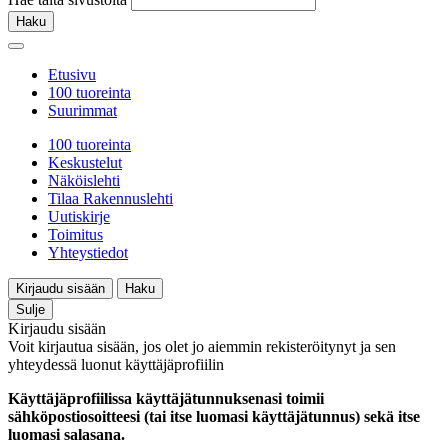
Haku
Etusivu
100 tuoreinta
Suurimmat
100 tuoreinta
Keskustelut
Näköislehti
Tilaa Rakennuslehti
Uutiskirje
Toimitus
Yhteystiedot
Kirjaudu sisään
Haku
Sulje
Kirjaudu sisään
Voit kirjautua sisään, jos olet jo aiemmin rekisteröitynyt ja sen
yhteydessä luonut käyttäjäprofiilin
Käyttäjäprofiilissa käyttäjätunnuksenasi toimii
sähköpostiosoitteesi (tai itse luomasi käyttäjätunnus) sekä itse
luomasi salasana.