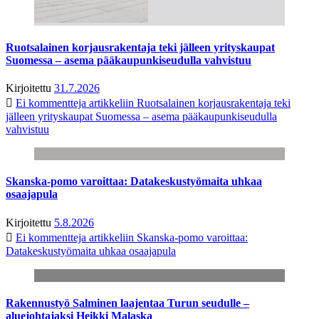
Ruotsalainen korjausrakentaja teki jälleen yrityskaupat
Suomessa – asema pääkaupunkiseudulla vahvistuu
Kirjoitettu
31.7.2026
Ei kommentteja
artikkeliin Ruotsalainen korjausrakentaja teki
jälleen yrityskaupat Suomessa – asema pääkaupunkiseudulla
vahvistuu
Skanska-pomo varoittaa: Datakeskustyömaita uhkaa
osaajapula
Kirjoitettu
5.8.2026
Ei kommentteja
artikkeliin Skanska-pomo varoittaa:
Datakeskustyömaita uhkaa osaajapula
Rakennustyö Salminen laajentaa Turun seudulle –
aluejohtajaksi Heikki Malaska