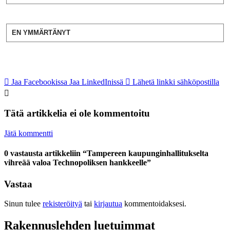
EN YMMÄRTÄNYT
Jaa Facebookissa
Jaa LinkedInissä
Lähetä linkki sähköpostilla
Tätä artikkelia ei ole kommentoitu
Jätä kommentti
0 vastausta artikkeliin “Tampereen kaupunginhallitukselta
vihreää valoa Technopoliksen hankkeelle”
Vastaa
Sinun tulee
rekisteröityä
tai
kirjautua
kommentoidaksesi.
Rakennuslehden luetuimmat