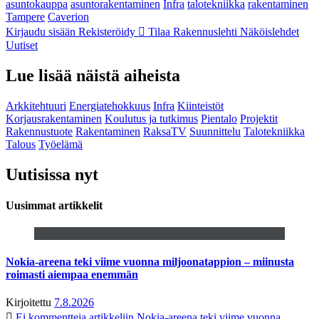
asuntokauppa
asuntorakentaminen
Infra
talotekniikka
rakentaminen
Tampere
Caverion
Kirjaudu sisään
Rekisteröidy
Tilaa Rakennuslehti
Näköislehdet
Uutiset
Lue lisää näistä aiheista
Arkkitehtuuri
Energiatehokkuus
Infra
Kiinteistöt
Korjausrakentaminen
Koulutus ja tutkimus
Pientalo
Projektit
Rakennustuote
Rakentaminen
RaksaTV
Suunnittelu
Talotekniikka
Talous
Työelämä
Uutisissa nyt
Uusimmat artikkelit
Nokia-areena teki viime vuonna miljoonatappion – miinusta
roimasti aiempaa enemmän
Kirjoitettu
7.8.2026
Ei kommentteja
artikkeliin Nokia-areena teki viime vuonna