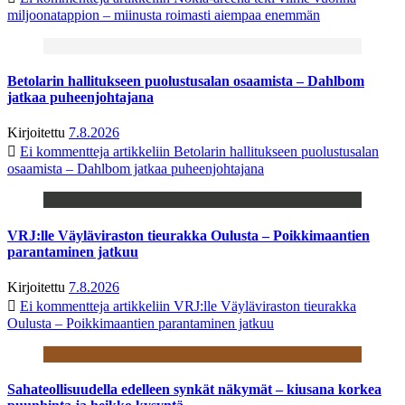
miljoonatappion – miinusta roimasti aiempaa enemmän
Betolarin hallitukseen puolustusalan osaamista – Dahlbom
jatkaa puheenjohtajana
Kirjoitettu
7.8.2026
Ei kommentteja
artikkeliin Betolarin hallitukseen puolustusalan
osaamista – Dahlbom jatkaa puheenjohtajana
VRJ:lle Väyläviraston tieurakka Oulusta – Poikkimaantien
parantaminen jatkuu
Kirjoitettu
7.8.2026
Ei kommentteja
artikkeliin VRJ:lle Väyläviraston tieurakka
Oulusta – Poikkimaantien parantaminen jatkuu
Sahateollisuudella edelleen synkät näkymät – kiusana korkea