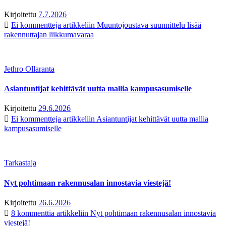
Kirjoitettu
7.7.2026
Ei kommentteja
artikkeliin Muuntojoustava suunnittelu lisää
rakennuttajan liikkumavaraa
Jethro Ollaranta
Asiantuntijat kehittävät uutta mallia kampusasumiselle
Kirjoitettu
29.6.2026
Ei kommentteja
artikkeliin Asiantuntijat kehittävät uutta mallia
kampusasumiselle
Tarkastaja
Nyt pohtimaan rakennusalan innostavia viestejä!
Kirjoitettu
26.6.2026
8 kommenttia
artikkeliin Nyt pohtimaan rakennusalan innostavia
viestejä!