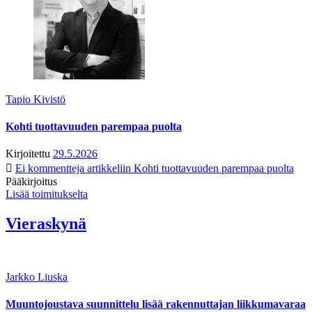
Tapio Kivistö
Kohti tuottavuuden parempaa puolta
Kirjoitettu
29.5.2026
Ei kommentteja
artikkeliin Kohti tuottavuuden parempaa puolta
Pääkirjoitus
Lisää toimitukselta
Vieraskynä
Jarkko Liuska
Muuntojoustava suunnittelu lisää rakennuttajan liikkumavaraa