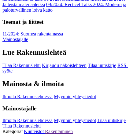
Jätteistä materiaaleiksi
09/2024: Recticel Talks 2024: Moderni ja
paloturvallinen loiva katto
Teemat ja liitteet
11/2024: Suomea rakentamassa
Mainostajalle
Lue Rakennuslehteä
Tilaa Rakennuslehti
Kirjaudu näköislehteen
Tilaa uutiskirje
RSS-
syöte
Mainosta & ilmoita
Ilmoita Rakennuslehdessä
Myynnin yhteystiedot
Mainostajalle
Ilmoita Rakennuslehdessä
Myynnin yhteystiedot
Tilaa uutiskirje
Tilaa Rakennuslehti
Kategoriat
Kiinteistöt
Rakentaminen