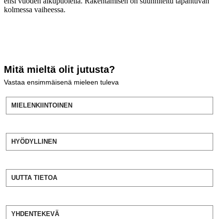
ensi vuoden alkupuolella. Rakentamisen on suunniteltu tapahtuvan
kolmessa vaiheessa.
Mitä mieltä olit jutusta?
Vastaa ensimmäisenä mieleen tuleva
MIELENKIINTOINEN
HYÖDYLLINEN
UUTTA TIETOA
YHDENTEKEVÄ