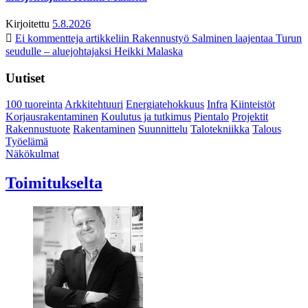
Kirjoitettu
5.8.2026
Ei kommentteja
artikkeliin Rakennustyö Salminen laajentaa Turun
seudulle – aluejohtajaksi Heikki Malaska
Uutiset
100 tuoreinta
Arkkitehtuuri
Energiatehokkuus
Infra
Kiinteistöt
Korjausrakentaminen
Koulutus ja tutkimus
Pientalo
Projektit
Rakennustuote
Rakentaminen
Suunnittelu
Talotekniikka
Talous
Työelämä
Näkökulmat
Toimitukselta