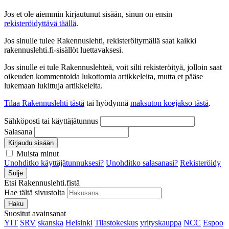
Jos et ole aiemmin kirjautunut sisään, sinun on ensin
rekisteröidyttävä täällä
.
Jos sinulle tulee Rakennuslehti, rekisteröitymällä saat kaikki
rakennuslehti.fi-sisällöt luettavaksesi.
Jos sinulle ei tule Rakennuslehteä, voit silti rekisteröityä, jolloin saat
oikeuden kommentoida lukottomia artikkeleita, mutta et pääse
lukemaan lukittuja artikkeleita.
Tilaa Rakennuslehti tästä
tai hyödynnä
maksuton koejakso tästä
.
Sähköposti tai käyttäjätunnus
Salasana
Kirjaudu sisään
Muista minut
Unohditko käyttäjätunnuksesi?
Unohditko salasanasi?
Rekisteröidy
Sulje
Etsi Rakennuslehti.fistä
Hae tältä sivustolta
Haku
Suositut avainsanat
YIT
SRV
skanska
Helsinki
Tilastokeskus
yrityskauppa
NCC
Espoo