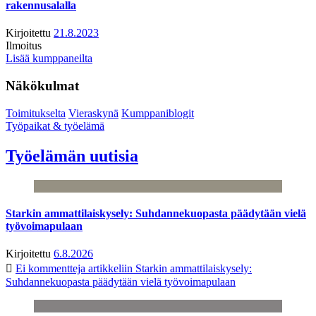
rakennusalalla
Kirjoitettu
21.8.2023
Ilmoitus
Lisää kumppaneilta
Näkökulmat
Toimitukselta
Vieraskynä
Kumppaniblogit
Työpaikat & työelämä
Työelämän uutisia
Starkin ammattilaiskysely: Suhdannekuopasta päädytään vielä
työvoimapulaan
Kirjoitettu
6.8.2026
Ei kommentteja
artikkeliin Starkin ammattilaiskysely:
Suhdannekuopasta päädytään vielä työvoimapulaan