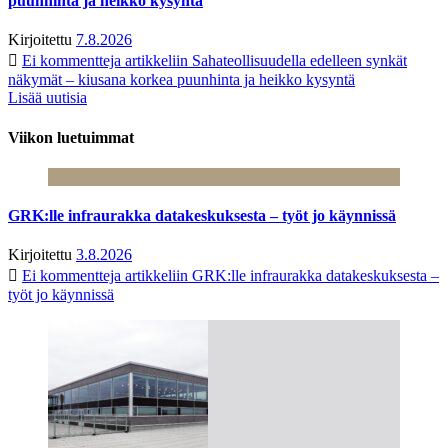
puunhinta ja heikko kysyntä
Kirjoitettu
7.8.2026
Ei kommentteja
artikkeliin Sahateollisuudella edelleen synkät
näkymät – kiusana korkea puunhinta ja heikko kysyntä
Lisää uutisia
Viikon luetuimmat
GRK:lle infraurakka datakeskuksesta – työt jo käynnissä
Kirjoitettu
3.8.2026
Ei kommentteja
artikkeliin GRK:lle infraurakka datakeskuksesta –
työt jo käynnissä