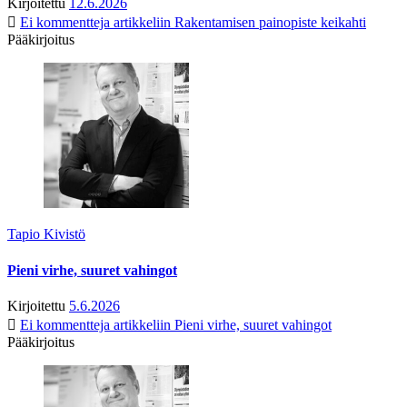
Kirjoitettu
12.6.2026
Ei kommentteja
artikkeliin Rakentamisen painopiste keikahti
Pääkirjoitus
Tapio Kivistö
Pieni virhe, suuret vahingot
Kirjoitettu
5.6.2026
Ei kommentteja
artikkeliin Pieni virhe, suuret vahingot
Pääkirjoitus