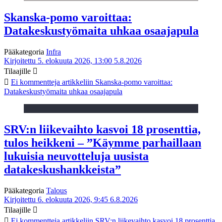
Skanska-pomo varoittaa:
Datakeskustyömaita uhkaa osaajapula
Pääkategoria
Infra
Kirjoitettu 5. elokuuta 2026, 13:00
5.8.2026
Tilaajille
Ei kommentteja
artikkeliin Skanska-pomo varoittaa:
Datakeskustyömaita uhkaa osaajapula
SRV:n liikevaihto kasvoi 18 prosenttia,
tulos heikkeni – ”Käymme parhaillaan
lukuisia neuvotteluja uusista
datakeskushankkeista”
Pääkategoria
Talous
Kirjoitettu 6. elokuuta 2026, 9:45
6.8.2026
Tilaajille
Ei kommentteja
artikkeliin SRV:n liikevaihto kasvoi 18 prosenttia,