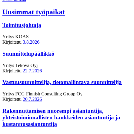
Uusimmat työpaikat
Toimitusjohtaja
Yritys
KOAS
Kirjoitettu
3.8.2026
Suunnittelupäällikkö
Yritys
Tekova Oyj
Kirjoitettu
22.7.2026
Vastuusuunnittelija, tietomallintava suunnittelija
Yritys
FCG Finnish Consulting Group Oy
Kirjoitettu
20.7.2026
Rakennuttamisen nuorempi asiantuntija,
yhteistoiminnallisten hankkeiden asiantuntija ja
kustannusasiantuntija