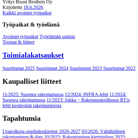
Yritys
Boost Brothers Oy
Kirjoitettu
18.6.2026
Kaikki avoimet työpaikat
Työpaikat & työelämä
Avoimet työpaikat
Työelämän uutisia
Teemat & liitteet
Toimialakatsaukset
Suurimmat 2025
Suurimmat 2024
Suurimmat 2023
Suurimmat 2022
Kaupalliset liitteet
11/2025: Suomea rakentamassa
12/2024: INFRA-lehti
11/2024:
Suomea rakentamassa
11/2023: Jokka − Rakennusteollisuus RT:n
lehti kestävästä rakentamisesta
Tapahtumia
Urapolkuja-oppilaitoskiertue 2026-2027
05/2026: Vähähiilinen
rakentaminen & data
10/2025: Rakentamisen kiertotalous 2025: