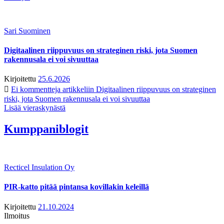
Sari Suominen
Digitaalinen riippuvuus on strateginen riski, jota Suomen
rakennusala ei voi sivuuttaa
Kirjoitettu
25.6.2026
Ei kommentteja
artikkeliin Digitaalinen riippuvuus on strateginen
riski, jota Suomen rakennusala ei voi sivuuttaa
Lisää vieraskynästä
Kumppaniblogit
Recticel Insulation Oy
PIR-katto pitää pintansa kovillakin keleillä
Kirjoitettu
21.10.2024
Ilmoitus