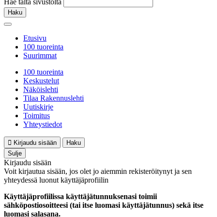
Hae tältä sivustolta
Haku
Etusivu
100 tuoreinta
Suurimmat
100 tuoreinta
Keskustelut
Näköislehti
Tilaa Rakennuslehti
Uutiskirje
Toimitus
Yhteystiedot
Kirjaudu sisään
Haku
Sulje
Kirjaudu sisään
Voit kirjautua sisään, jos olet jo aiemmin rekisteröitynyt ja sen
yhteydessä luonut käyttäjäprofiilin
Käyttäjäprofiilissa käyttäjätunnuksenasi toimii
sähköpostiosoitteesi (tai itse luomasi käyttäjätunnus) sekä itse
luomasi salasana.