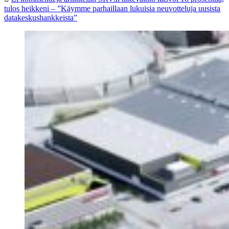
tulos heikkeni – ”Käymme parhaillaan lukuisia neuvotteluja uusista
datakeskushankkeista”