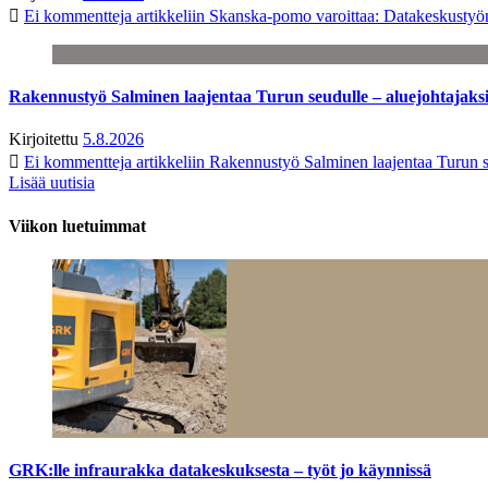
Ei kommentteja
artikkeliin Skanska-pomo varoittaa: Datakeskustyö
Rakennustyö Salminen laajentaa Turun seudulle – aluejohtajaks
Kirjoitettu
5.8.2026
Ei kommentteja
artikkeliin Rakennustyö Salminen laajentaa Turun s
Lisää uutisia
Viikon luetuimmat
GRK:lle infraurakka datakeskuksesta – työt jo käynnissä