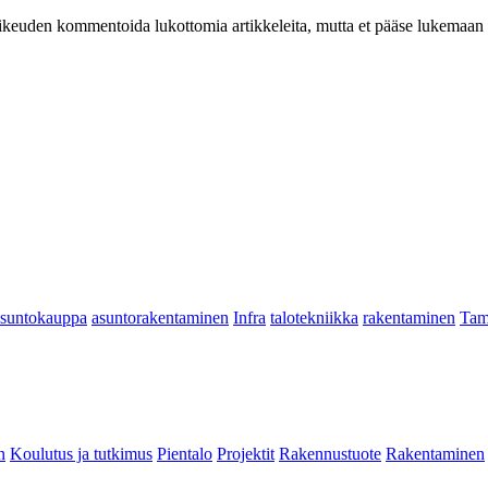
at oikeuden kommentoida lukottomia artikkeleita, mutta et pääse lukemaan l
asuntokauppa
asuntorakentaminen
Infra
talotekniikka
rakentaminen
Tam
n
Koulutus ja tutkimus
Pientalo
Projektit
Rakennustuote
Rakentaminen