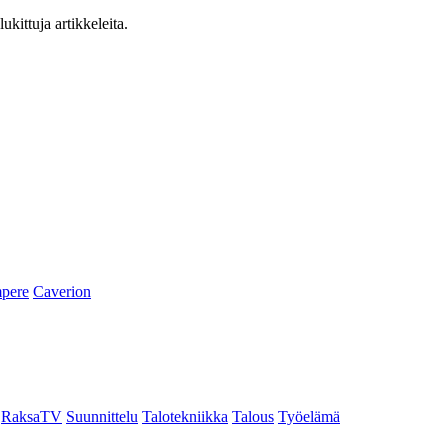
ukittuja artikkeleita.
pere
Caverion
RaksaTV
Suunnittelu
Talotekniikka
Talous
Työelämä