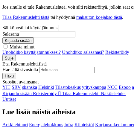
Jos sinulle ei tule Rakennuslehteä, voit silti rekisteröityä, jolloin sa
Tilaa Rakennuslehti tästä
tai hyödynnä
maksuton koejakso tästä
.
Sähköposti tai käyttäjätunnus
Salasana
Kirjaudu sisään
Muista minut
Unohditko käyttäjätunnuksesi?
Unohditko salasanasi?
Rekisteröidy
Sulje
Etsi Rakennuslehti.fistä
Hae tältä sivustolta
Haku
Suositut avainsanat
YIT
SRV
skanska
Helsinki
Tilastokeskus
yrityskauppa
NCC
Espoo
Kirjaudu sisään
Rekisteröidy
Tilaa Rakennuslehti
Näköislehdet
Uutiset
Lue lisää näistä aiheista
Arkkitehtuuri
Energiatehokkuus
Infra
Kiinteistöt
Korjausrakentamine