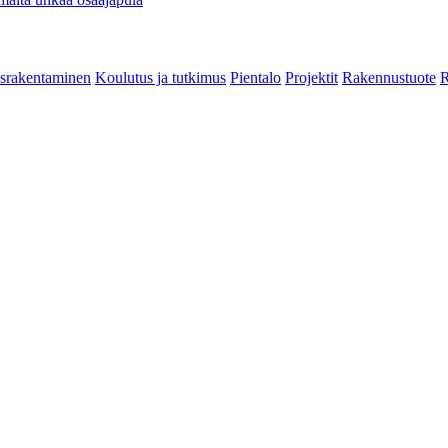
srakentaminen
Koulutus ja tutkimus
Pientalo
Projektit
Rakennustuote
R