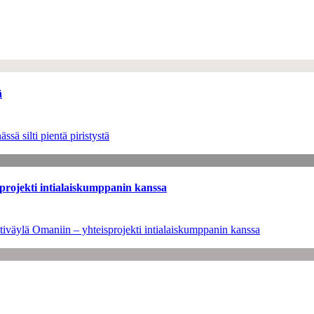
ä
sä silti pientä piristystä
sprojekti intialaiskumppanin kanssa
tiväylä Omaniin – yhteisprojekti intialaiskumppanin kanssa