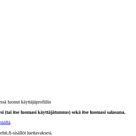
ssä luonut käyttäjäprofiilin
i (tai itse luomasi käyttäjätunnus) sekä itse luomasi salasana.
täällä
.
hti.fi-sisällöt luettavaksesi.