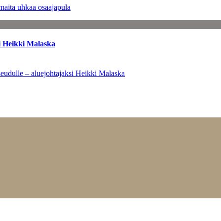
maita uhkaa osaajapula
i Heikki Malaska
eudulle – aluejohtajaksi Heikki Malaska