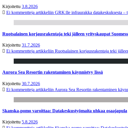
Kirjoitettu
3.8.2026
Ei kommentteja
artikkeliin GRK:lle infraurakka datakeskuksesta – t
Ruotsalainen korjausrakentaja teki jälleen yrityskaupat Suome
Kirjoitettu
31.7.2026
Ei kommentteja
artikkeliin Ruotsalainen korjausrakentaja teki jäl
Aurora Sea Resortin rakentaminen käynnistyy Iissä
Kirjoitettu
30.7.2026
Ei kommentteja
artikkeliin Aurora Sea Resortin rakentaminen käynn
Skanska-pomo varoittaa: Datakeskustyömaita uhkaa osaajapula
Kirjoitettu
5.8.2026
Ei kommentteja
artikkeliin Skanska-pomo varoittaa: Datakeskustyö