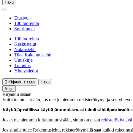
Haku
Etusivu
100 tuoreinta
Suurimmat
100 tuoreinta
Keskustelut
Näköislehti
Tilaa Rakennuslehti
Uutiskirje
Toimitus
Yhteystiedot
Kirjaudu sisään
Haku
Sulje
Kirjaudu sisään
Voit kirjautua sisään, jos olet jo aiemmin rekisteröitynyt ja sen yhteyde
Käyttäjäprofiilissa käyttäjätunnuksenasi toimii sähköpostiosoittees
Jos et ole aiemmin kirjautunut sisään, sinun on ensin
rekisteröidyttävä 
Jos sinulle tulee Rakennuslehti, rekisteröitymällä saat kaikki rakennusle