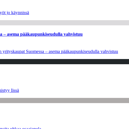
yöt jo käynnissä
ssa – asema pääkaupunkiseudulla vahvistuu
leen yrityskaupat Suomessa – asema pääkaupunkiseudulla vahvistuu
istyy Iissä
maita uhkaa osaajapula