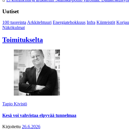
Uutiset
100 tuoreinta
Arkkitehtuuri
Energiatehokkuus
Infra
Kiinteistöt
Korjau
Näkökulmat
Toimitukselta
Tapio Kivistö
Kesä voi vahvistaa elpyvää tunnelmaa
Kirjoitettu
26.6.2026