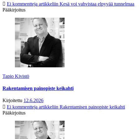
Ei kommentteja
artikkeliin Kesä voi vahvistaa elpyvää tunnelmaa
Pääkirjoitus
Tapio Kivistö
Rakentamisen painopiste keikahti
Kirjoitettu
12.6.2026
Ei kommentteja
artikkeliin Rakentamisen painopiste keikahti
Pääkirjoitus