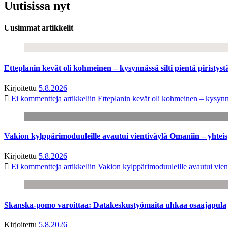
Uutisissa nyt
Uusimmat artikkelit
Etteplanin kevät oli kohmeinen – kysynnässä silti pientä piristyst
Kirjoitettu
5.8.2026
Ei kommentteja
artikkeliin Etteplanin kevät oli kohmeinen – kysynnäs
Vakion kylppärimoduuleille avautui vientiväylä Omaniin – yhtei
Kirjoitettu
5.8.2026
Ei kommentteja
artikkeliin Vakion kylppärimoduuleille avautui vien
Skanska-pomo varoittaa: Datakeskustyömaita uhkaa osaajapula
Kirjoitettu
5.8.2026