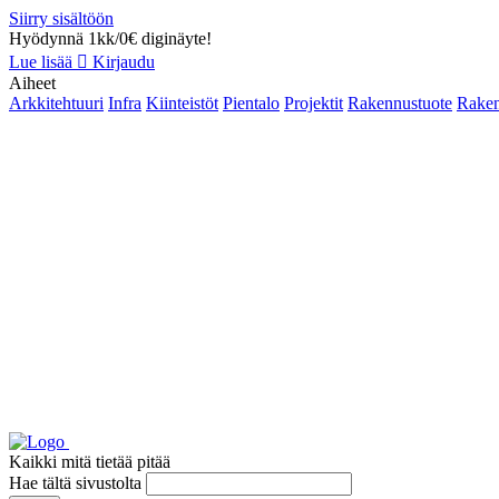
Siirry sisältöön
Hyödynnä 1kk/0€ diginäyte!
Lue lisää
Kirjaudu
Aiheet
Arkkitehtuuri
Infra
Kiinteistöt
Pientalo
Projektit
Rakennustuote
Raken
Kaikki mitä tietää pitää
Hae tältä sivustolta