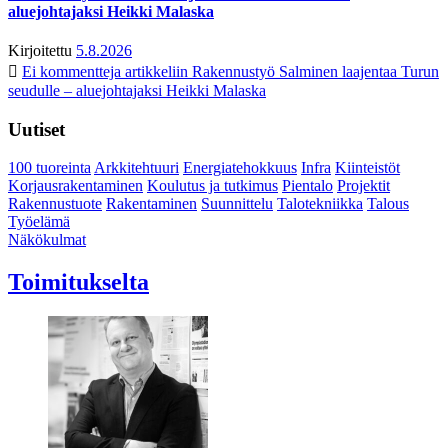
aluejohtajaksi Heikki Malaska
Kirjoitettu
5.8.2026
Ei kommentteja
artikkeliin Rakennustyö Salminen laajentaa Turun
seudulle – aluejohtajaksi Heikki Malaska
Uutiset
100 tuoreinta
Arkkitehtuuri
Energiatehokkuus
Infra
Kiinteistöt
Korjausrakentaminen
Koulutus ja tutkimus
Pientalo
Projektit
Rakennustuote
Rakentaminen
Suunnittelu
Talotekniikka
Talous
Työelämä
Näkökulmat
Toimitukselta