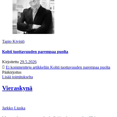
Tapio Kivistö
Kohti tuottavuuden parempaa puolta
Kirjoitettu
29.5.2026
Ei kommentteja
artikkeliin Kohti tuottavuuden parempaa puolta
Pääkirjoitus
Lisää toimitukselta
Vieraskynä
Jarkko Liuska