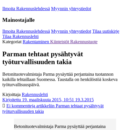
Ilmoita Rakennuslehdessä
Myynnin yhteystiedot
Mainostajalle
Ilmoita Rakennuslehdessä
Myynnin yhteystiedot
Tilaa uutiskirje
Tilaa Rakennuslehti
Kategoriat
Rakentaminen
Kiinteistöt
Rakennustuote
Parman tehtaat pysähtyvät
työturvallisuuden takia
Betonituotevalmistaja Parma pysäyttää perjantaina tuotannon
kaikilla tehtaillaan Suomessa. Taustalla on henkilöstöä koskeva
työturvallisuuspäivä.
Kirjoittaja
Rakennuslehti
Kirjoitettu 19. maaliskuuta 2015, 10:51
19.3.2015
Ei kommentteja
artikkeliin Parman tehtaat pysähtyvät
työturvallisuuden takia
Betonituotevalmistaja Parma pysäyttää perjantaina