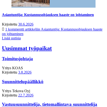
Asiantuntija: Kustannusohjauksen haaste on johtaminen
Kirjoitettu
30.6.2026
1 kommentti
artikkeliin Asiantuntija: Kustannusohjauksen haaste
on johtaminen
Lisää uutisia
Uusimmat työpaikat
Toimitusjohtaja
Yritys
KOAS
Kirjoitettu
3.8.2026
Suunnittelupäällikkö
Yritys
Tekova Oyj
Kirjoitettu
22.7.2026
Vastuusuunnittelija, tietomallintava suunnittelija