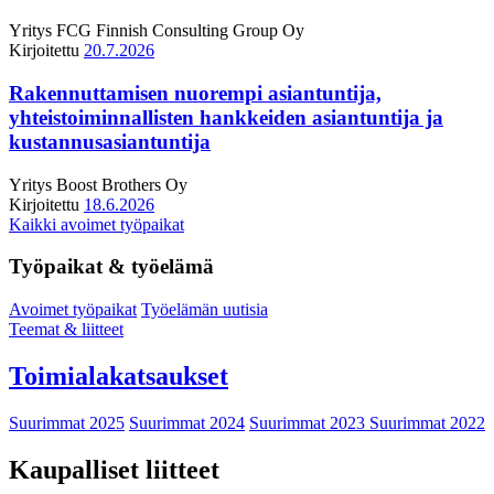
Yritys
FCG Finnish Consulting Group Oy
Kirjoitettu
20.7.2026
Rakennuttamisen nuorempi asiantuntija,
yhteistoiminnallisten hankkeiden asiantuntija ja
kustannusasiantuntija
Yritys
Boost Brothers Oy
Kirjoitettu
18.6.2026
Kaikki avoimet työpaikat
Työpaikat & työelämä
Avoimet työpaikat
Työelämän uutisia
Teemat & liitteet
Toimialakatsaukset
Suurimmat 2025
Suurimmat 2024
Suurimmat 2023
Suurimmat 2022
Kaupalliset liitteet