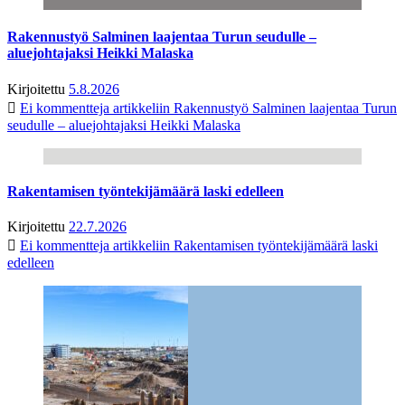
Rakennustyö Salminen laajentaa Turun seudulle –
aluejohtajaksi Heikki Malaska
Kirjoitettu
5.8.2026
Ei kommentteja
artikkeliin Rakennustyö Salminen laajentaa Turun
seudulle – aluejohtajaksi Heikki Malaska
Rakentamisen työntekijämäärä laski edelleen
Kirjoitettu
22.7.2026
Ei kommentteja
artikkeliin Rakentamisen työntekijämäärä laski
edelleen