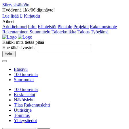
Siirry sisältöön
Hyödynnä 1kk/0€ diginäyte!
Lue lisää
Kirjaudu
Aiheet
Arkkitehtuuri
Infra
Kiinteistöt
Pientalo
Projektit
Rakennustuote
Rakentaminen
Suunnittelu
Talotekniikka
Talous
Työelämä
Kaikki mitä tietää pitää
Hae tältä sivustolta
Haku
Etusivu
100 tuoreinta
Suurimmat
100 tuoreinta
Keskustelut
Näköislehti
Tilaa Rakennuslehti
Uutiskirje
Toimitus
Yhteystiedot