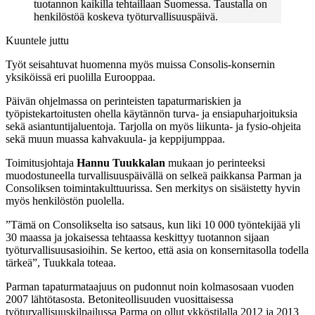
tuotannon kaikilla tehtaillaan Suomessa. Taustalla on
henkilöstöä koskeva työturvallisuuspäivä.
Kuuntele juttu
Työt seisahtuvat huomenna myös muissa Consolis-konsernin
yksiköissä eri puolilla Eurooppaa.
Päivän ohjelmassa on perinteisten tapaturmariskien ja
työpistekartoitusten ohella käytännön turva- ja ensiapuharjoituksia
sekä asiantuntijaluentoja. Tarjolla on myös liikunta- ja fysio-ohjeita
sekä muun muassa kahvakuula- ja keppijumppaa.
Toimitusjohtaja
Hannu Tuukkalan
mukaan jo perinteeksi
muodostuneella turvallisuuspäivällä on selkeä paikkansa Parman ja
Consoliksen toimintakulttuurissa. Sen merkitys on sisäistetty hyvin
myös henkilöstön puolella.
”Tämä on Consolikselta iso satsaus, kun liki 10 000 työntekijää yli
30 maassa ja jokaisessa tehtaassa keskittyy tuotannon sijaan
työturvallisuusasioihin. Se kertoo, että asia on konsernitasolla todella
tärkeä”, Tuukkala toteaa.
Parman tapaturmataajuus on pudonnut noin kolmasosaan vuoden
2007 lähtötasosta. Betoniteollisuuden vuosittaisessa
työturvallisuuskilpailussa Parma on ollut ykköstilalla 2012 ja 2013