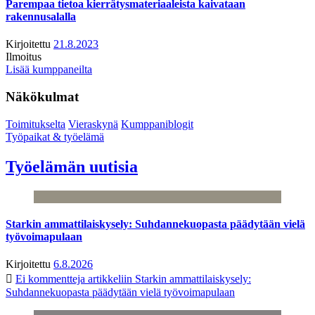
Parempaa tietoa kierrätysmateriaaleista kaivataan
rakennusalalla
Kirjoitettu
21.8.2023
Ilmoitus
Lisää kumppaneilta
Näkökulmat
Toimitukselta
Vieraskynä
Kumppaniblogit
Työpaikat & työelämä
Työelämän uutisia
Starkin ammattilaiskysely: Suhdannekuopasta päädytään vielä
työvoimapulaan
Kirjoitettu
6.8.2026
Ei kommentteja
artikkeliin Starkin ammattilaiskysely:
Suhdannekuopasta päädytään vielä työvoimapulaan