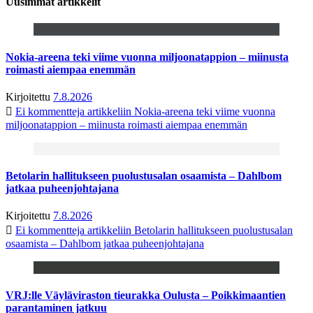
Uusimmat artikkelit
Nokia-areena teki viime vuonna miljoonatappion – miinusta
roimasti aiempaa enemmän
Kirjoitettu
7.8.2026
Ei kommentteja
artikkeliin Nokia-areena teki viime vuonna
miljoonatappion – miinusta roimasti aiempaa enemmän
Betolarin hallitukseen puolustusalan osaamista – Dahlbom
jatkaa puheenjohtajana
Kirjoitettu
7.8.2026
Ei kommentteja
artikkeliin Betolarin hallitukseen puolustusalan
osaamista – Dahlbom jatkaa puheenjohtajana
VRJ:lle Väyläviraston tieurakka Oulusta – Poikkimaantien
parantaminen jatkuu