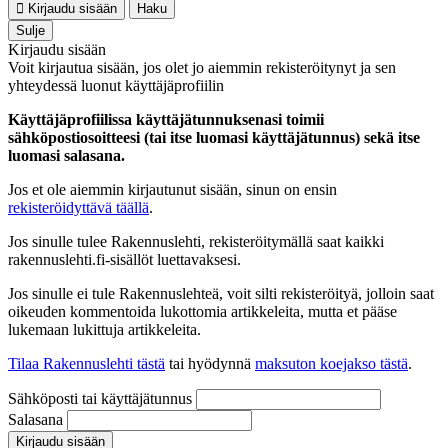
Kirjaudu sisään
Haku
Sulje
Kirjaudu sisään
Voit kirjautua sisään, jos olet jo aiemmin rekisteröitynyt ja sen
yhteydessä luonut käyttäjäprofiilin
Käyttäjäprofiilissa käyttäjätunnuksenasi toimii
sähköpostiosoitteesi (tai itse luomasi käyttäjätunnus) sekä itse
luomasi salasana.
Jos et ole aiemmin kirjautunut sisään, sinun on ensin
rekisteröidyttävä täällä
.
Jos sinulle tulee Rakennuslehti, rekisteröitymällä saat kaikki
rakennuslehti.fi-sisällöt luettavaksesi.
Jos sinulle ei tule Rakennuslehteä, voit silti rekisteröityä, jolloin saat
oikeuden kommentoida lukottomia artikkeleita, mutta et pääse
lukemaan lukittuja artikkeleita.
Tilaa Rakennuslehti tästä
tai hyödynnä
maksuton koejakso tästä
.
Sähköposti tai käyttäjätunnus
Salasana
Kirjaudu sisään