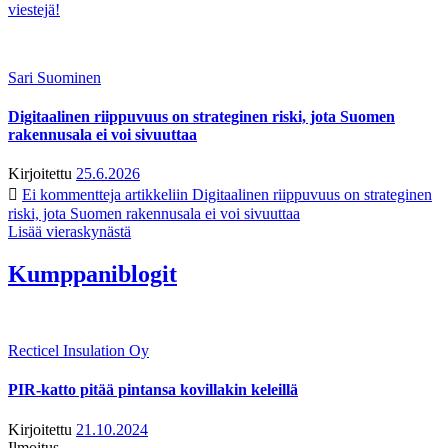
viestejä!
Sari Suominen
Digitaalinen riippuvuus on strateginen riski, jota Suomen
rakennusala ei voi sivuuttaa
Kirjoitettu
25.6.2026
Ei kommentteja
artikkeliin Digitaalinen riippuvuus on strateginen
riski, jota Suomen rakennusala ei voi sivuuttaa
Lisää vieraskynästä
Kumppaniblogit
Recticel Insulation Oy
PIR-katto pitää pintansa kovillakin keleillä
Kirjoitettu
21.10.2024
Ilmoitus