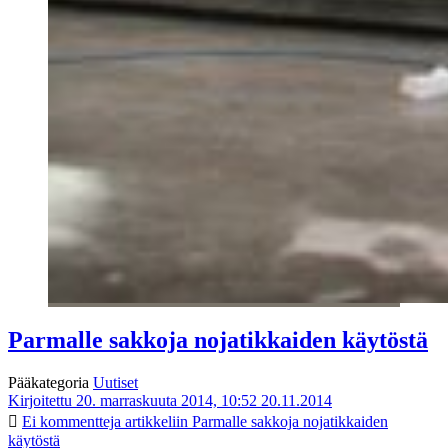
Parmalle sakkoja nojatikkaiden käytöstä
Pääkategoria
Uutiset
Kirjoitettu 20. marraskuuta 2014, 10:52
20.11.2014
Ei kommentteja
artikkeliin Parmalle sakkoja nojatikkaiden
käytöstä