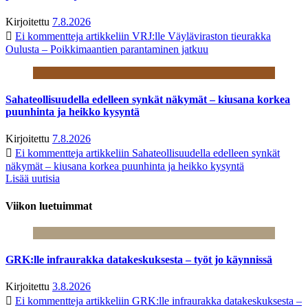
Kirjoitettu
7.8.2026
Ei kommentteja
artikkeliin VRJ:lle Väyläviraston tieurakka
Oulusta – Poikkimaantien parantaminen jatkuu
Sahateollisuudella edelleen synkät näkymät – kiusana korkea
puunhinta ja heikko kysyntä
Kirjoitettu
7.8.2026
Ei kommentteja
artikkeliin Sahateollisuudella edelleen synkät
näkymät – kiusana korkea puunhinta ja heikko kysyntä
Lisää uutisia
Viikon luetuimmat
GRK:lle infraurakka datakeskuksesta – työt jo käynnissä
Kirjoitettu
3.8.2026
Ei kommentteja
artikkeliin GRK:lle infraurakka datakeskuksesta –