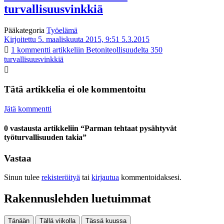
turvallisuusvinkkiä
Pääkategoria
Työelämä
Kirjoitettu 5. maaliskuuta 2015, 9:51
5.3.2015
1 kommentti
artikkeliin Betoniteollisuudelta 350
turvallisuusvinkkiä
Tätä artikkelia ei ole kommentoitu
Jätä kommentti
0 vastausta artikkeliin “Parman tehtaat pysähtyvät
työturvallisuuden takia”
Vastaa
Sinun tulee
rekisteröityä
tai
kirjautua
kommentoidaksesi.
Rakennuslehden luetuimmat
Tänään
Tällä viikolla
Tässä kuussa