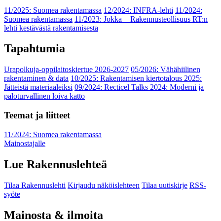
11/2025: Suomea rakentamassa
12/2024: INFRA-lehti
11/2024:
Suomea rakentamassa
11/2023: Jokka − Rakennusteollisuus RT:n
lehti kestävästä rakentamisesta
Tapahtumia
Urapolkuja-oppilaitoskiertue 2026-2027
05/2026: Vähähiilinen
rakentaminen & data
10/2025: Rakentamisen kiertotalous 2025:
Jätteistä materiaaleiksi
09/2024: Recticel Talks 2024: Moderni ja
paloturvallinen loiva katto
Teemat ja liitteet
11/2024: Suomea rakentamassa
Mainostajalle
Lue Rakennuslehteä
Tilaa Rakennuslehti
Kirjaudu näköislehteen
Tilaa uutiskirje
RSS-
syöte
Mainosta & ilmoita