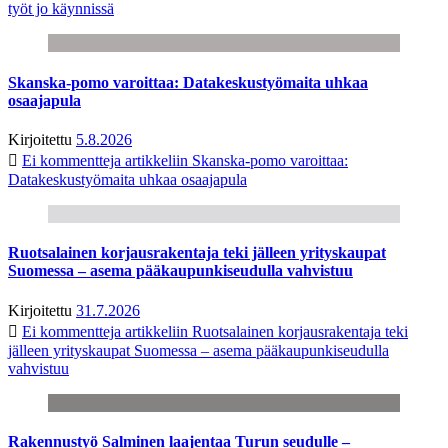
työt jo käynnissä
Skanska-pomo varoittaa: Datakeskustyömaita uhkaa
osaajapula
Kirjoitettu
5.8.2026
Ei kommentteja
artikkeliin Skanska-pomo varoittaa:
Datakeskustyömaita uhkaa osaajapula
Ruotsalainen korjausrakentaja teki jälleen yrityskaupat
Suomessa – asema pääkaupunkiseudulla vahvistuu
Kirjoitettu
31.7.2026
Ei kommentteja
artikkeliin Ruotsalainen korjausrakentaja teki
jälleen yrityskaupat Suomessa – asema pääkaupunkiseudulla
vahvistuu
Rakennustyö Salminen laajentaa Turun seudulle –