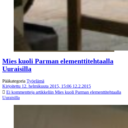
Mies kuoli Parman elementtitehtaalla
Uuraisilla
Pääkategoria
Työelämä
Kirjoitettu 12. helmikuuta 2015, 15:06
12.2.2015
Ei kommentteja
artikkeliin Mies kuoli Parman elementtitehtaalla
Uuraisilla