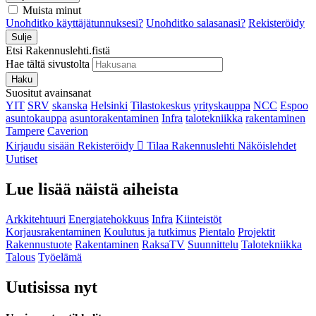
Muista minut
Unohditko käyttäjätunnuksesi?
Unohditko salasanasi?
Rekisteröidy
Sulje
Etsi Rakennuslehti.fistä
Hae tältä sivustolta
Haku
Suositut avainsanat
YIT
SRV
skanska
Helsinki
Tilastokeskus
yrityskauppa
NCC
Espoo
asuntokauppa
asuntorakentaminen
Infra
talotekniikka
rakentaminen
Tampere
Caverion
Kirjaudu sisään
Rekisteröidy
Tilaa Rakennuslehti
Näköislehdet
Uutiset
Lue lisää näistä aiheista
Arkkitehtuuri
Energiatehokkuus
Infra
Kiinteistöt
Korjausrakentaminen
Koulutus ja tutkimus
Pientalo
Projektit
Rakennustuote
Rakentaminen
RaksaTV
Suunnittelu
Talotekniikka
Talous
Työelämä
Uutisissa nyt