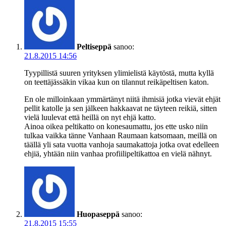
Peltiseppä
sanoo:
21.8.2015 14:56
Tyypillistä suuren yrityksen ylimielistä käytöstä, mutta kyllä
on teettäjässäkin vikaa kun on tilannut reikäpeltisen katon.
En ole milloinkaan ymmärtänyt niitä ihmisiä jotka vievät ehjät
pellit katolle ja sen jälkeen hakkaavat ne täyteen reikiä, sitten
vielä luulevat että heillä on nyt ehjä katto.
Ainoa oikea peltikatto on konesaumattu, jos ette usko niin
tulkaa vaikka tänne Vanhaan Raumaan katsomaan, meillä on
täällä yli sata vuotta vanhoja saumakattoja jotka ovat edelleen
ehjiä, yhtään niin vanhaa profiilipeltikattoa en vielä nähnyt.
Huopaseppä
sanoo:
21.8.2015 15:55