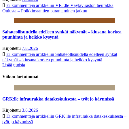
Ei kommentteja
artikkeliin VRJ:lle Väyläviraston tieurakka
Oulusta – Poikkimaantien parantaminen jatkuu
Sahateollisuudella edelleen synkät näkymät – kiusana korkea
puunhinta ja heikko kysyntä
Kirjoitettu
7.8.2026
Ei kommentteja
artikkeliin Sahateollisuudella edelleen synkät
näkymät – kiusana korkea puunhinta ja heikko kysyntä
Lisää uutisia
Viikon luetuimmat
GRK:lle infraurakka datakeskuksesta – työt jo käynnissä
Kirjoitettu
3.8.2026
Ei kommentteja
artikkeliin GRK:lle infraurakka datakeskuksesta –
työt jo käynnissä