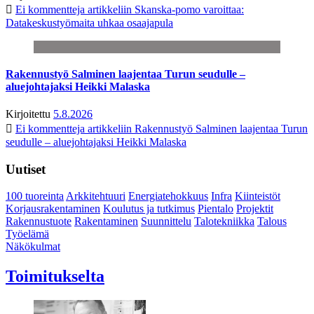
Ei kommentteja
artikkeliin Skanska-pomo varoittaa:
Datakeskustyömaita uhkaa osaajapula
Rakennustyö Salminen laajentaa Turun seudulle –
aluejohtajaksi Heikki Malaska
Kirjoitettu
5.8.2026
Ei kommentteja
artikkeliin Rakennustyö Salminen laajentaa Turun
seudulle – aluejohtajaksi Heikki Malaska
Uutiset
100 tuoreinta
Arkkitehtuuri
Energiatehokkuus
Infra
Kiinteistöt
Korjausrakentaminen
Koulutus ja tutkimus
Pientalo
Projektit
Rakennustuote
Rakentaminen
Suunnittelu
Talotekniikka
Talous
Työelämä
Näkökulmat
Toimitukselta