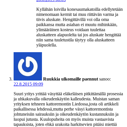
Kyllähän loivilla konesaumakatoilla edellytetään
nimenomaan kermit tai muu riittävän varma ja
tiivis aluskate. Hengittävillä voi olla oma
paikkansa mutta asiahan ei muutu mihinkään,
ylimääräinen kosteus voidaan tuulettaa
aluskatteen alapuolelta tai jos aluskate hengittää
niin sama tuuletustila täytyy olla aluskatteen
yläpuolella.
Ruukkia ulkomaille paennut
sanoo:
22.8.2015 09:09
Suuri yritys yrittää väsyttää eläkeläisen pitkittämällä prosessia
ja uhkakuvalla oikeudenkäytön kalleudesta. Muistan saman
yrityksen tehneen kattoremontin Liedossa,josta oli artikkeli
paikallisessa lehdessä,mutta perhe väsyi kattoremontista
johtuneisiin sairauksiin ja oikeudenkäytön kustannuksiin ja
luopui jutusta. Kuulopuheita on myös muista vastaavista
tapauksista, joten ehkä urakoita harkitsevien pitäisi miettiä