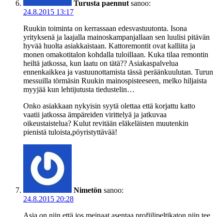
Turusta paennut
sanoo:
24.8.2015 13:17
Ruukin toiminta on kerrassaan edesvastuutonta. Isona
yrityksenä ja laajalla mainoskampanjallaan sen luulisi pitävän
hyvää huolta asiakkaistaan. Kattoremontit ovat kalliita ja
monen omakotitalon kohdalla tuloillaan. Kuka tilaa remontin
heiltä jatkossa, kun laatu on tätä?? Asiakaspalvelua
ennenkaikkea ja vastuunottamista tässä peräänkuulutan. Turun
messuilla törmäsin Ruukin mainospisteeseen, melko hiljaista
myyjää kun lehtijutusta tiedustelin…
Onko asiakkaan nykyisin syytä olettaa että korjattu katto
vaatii jatkossa ämpäreiden virittelyä ja jatkuvaa
oikeustaistelua? Kulut revitään eläkeläisten muutenkin
pienistä tuloista,pöyristyttävää!
Nimetön
sanoo:
24.8.2015 20:28
Asia on niin,että jos meinaat asentaa profiilipeltikaton niin tee