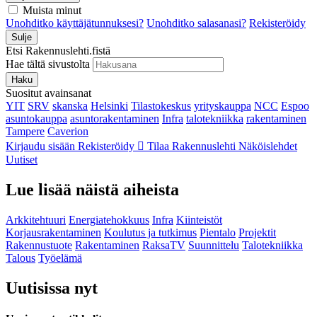
Muista minut
Unohditko käyttäjätunnuksesi?
Unohditko salasanasi?
Rekisteröidy
Sulje
Etsi Rakennuslehti.fistä
Hae tältä sivustolta
Haku
Suositut avainsanat
YIT
SRV
skanska
Helsinki
Tilastokeskus
yrityskauppa
NCC
Espoo
asuntokauppa
asuntorakentaminen
Infra
talotekniikka
rakentaminen
Tampere
Caverion
Kirjaudu sisään
Rekisteröidy
Tilaa Rakennuslehti
Näköislehdet
Uutiset
Lue lisää näistä aiheista
Arkkitehtuuri
Energiatehokkuus
Infra
Kiinteistöt
Korjausrakentaminen
Koulutus ja tutkimus
Pientalo
Projektit
Rakennustuote
Rakentaminen
RaksaTV
Suunnittelu
Talotekniikka
Talous
Työelämä
Uutisissa nyt