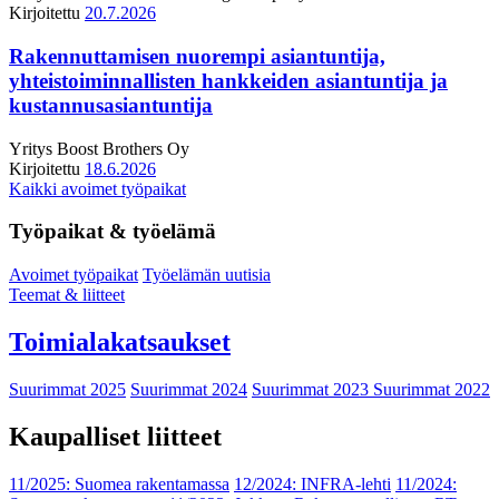
Kirjoitettu
20.7.2026
Rakennuttamisen nuorempi asiantuntija,
yhteistoiminnallisten hankkeiden asiantuntija ja
kustannusasiantuntija
Yritys
Boost Brothers Oy
Kirjoitettu
18.6.2026
Kaikki avoimet työpaikat
Työpaikat & työelämä
Avoimet työpaikat
Työelämän uutisia
Teemat & liitteet
Toimialakatsaukset
Suurimmat 2025
Suurimmat 2024
Suurimmat 2023
Suurimmat 2022
Kaupalliset liitteet
11/2025: Suomea rakentamassa
12/2024: INFRA-lehti
11/2024: