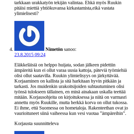
tarkkaan urakkatyön tekijän valintaa. Ehkä myös Ruukin
pitäisi miettiä yhtiökuvansa kirkastamista,eikä vastata
ylimielisesti?
Nimetön
sanoo:
23.8.2015 09:24
Eläkkeläisiä on helppo huijata, sodan jälkeen pidettiin
ämpäreitä kun ei ollut varaa uusia kattoja, päteviä työmiehiä
olisi ollut saatavilla. Ruukin ylimielisyys on järkyttävää.
Korjaaminen on kallista ja sitä harkitaan hyvin pitkään ja
tarkasti. Jos muidenkin urakoitsijoiden suhtautuminen olisi
työnsä tulokseen tällainen, en minä ainakaan uskalla teettää
mitään. Korjausohjeita on kirjoituksessa ja niitä on varmasri
annettu myös Ruukille, mutta herkkä korva on ollut tukossa.
Ei ihme, että Suomessa on hometaloja. Rakenteethan ovat jo
vaurioituneet siinä vaiheessa kun vesi vuotaa ”ämpäreihin”.
Korjausta suunnitteleva