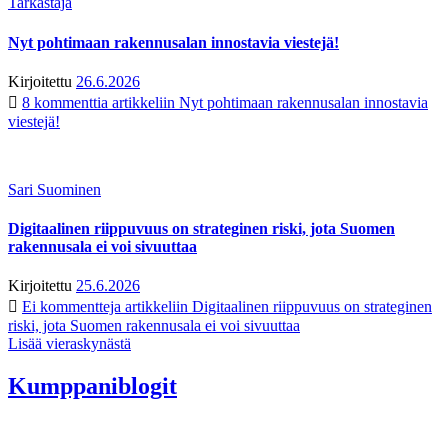
Tarkastaja
Nyt pohtimaan rakennusalan innostavia viestejä!
Kirjoitettu
26.6.2026
8 kommenttia
artikkeliin Nyt pohtimaan rakennusalan innostavia
viestejä!
Sari Suominen
Digitaalinen riippuvuus on strateginen riski, jota Suomen
rakennusala ei voi sivuuttaa
Kirjoitettu
25.6.2026
Ei kommentteja
artikkeliin Digitaalinen riippuvuus on strateginen
riski, jota Suomen rakennusala ei voi sivuuttaa
Lisää vieraskynästä
Kumppaniblogit