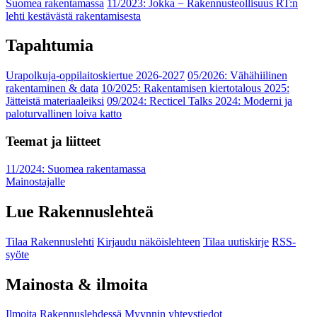
Suomea rakentamassa
11/2023: Jokka − Rakennusteollisuus RT:n
lehti kestävästä rakentamisesta
Tapahtumia
Urapolkuja-oppilaitoskiertue 2026-2027
05/2026: Vähähiilinen
rakentaminen & data
10/2025: Rakentamisen kiertotalous 2025:
Jätteistä materiaaleiksi
09/2024: Recticel Talks 2024: Moderni ja
paloturvallinen loiva katto
Teemat ja liitteet
11/2024: Suomea rakentamassa
Mainostajalle
Lue Rakennuslehteä
Tilaa Rakennuslehti
Kirjaudu näköislehteen
Tilaa uutiskirje
RSS-
syöte
Mainosta & ilmoita
Ilmoita Rakennuslehdessä
Myynnin yhteystiedot