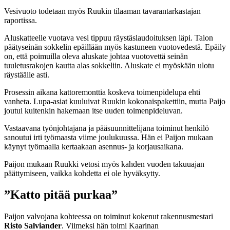
Vesivuoto todetaan myös Ruukin tilaaman tavarantarkastajan
raportissa.
Aluskatteelle vuotava vesi tippuu räystäslaudoituksen läpi. Talon
päätyseinän sokkelin epäillään myös kastuneen vuotovedestä. Epäily
on, että poimuilla oleva aluskate johtaa vuotovettä seinän
tuuletusrakojen kautta alas sokkeliin. Aluskate ei myöskään ulotu
räystäälle asti.
Prosessin aikana kattoremonttia koskeva toimenpidelupa ehti
vanheta. Lupa-asiat kuuluivat Ruukin kokonaispakettiin, mutta Paijo
joutui kuitenkin hakemaan itse uuden toimenpideluvan.
Vastaavana työnjohtajana ja pääsuunnittelijana toiminut henkilö
sanoutui irti työmaasta viime joulukuussa. Hän ei Paijon mukaan
käynyt työmaalla kertaakaan asennus- ja korjausaikana.
Paijon mukaan Ruukki vetosi myös kahden vuoden takuuajan
päättymiseen, vaikka kohdetta ei ole hyväksytty.
”Katto pitää purkaa”
Paijon valvojana kohteessa on toiminut kokenut rakennusmestari
Risto Salviander
. Viimeksi hän toimi Kaarinan