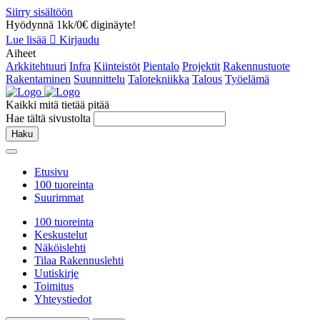
Siirry sisältöön
Hyödynnä 1kk/0€ diginäyte!
Lue lisää
Kirjaudu
Aiheet
Arkkitehtuuri
Infra
Kiinteistöt
Pientalo
Projektit
Rakennustuote
Rakentaminen
Suunnittelu
Talotekniikka
Talous
Työelämä
Kaikki mitä tietää pitää
Hae tältä sivustolta
Haku
Etusivu
100 tuoreinta
Suurimmat
100 tuoreinta
Keskustelut
Näköislehti
Tilaa Rakennuslehti
Uutiskirje
Toimitus
Yhteystiedot