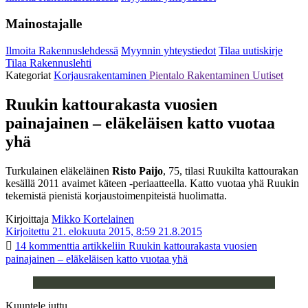
Mainostajalle
Ilmoita Rakennuslehdessä
Myynnin yhteystiedot
Tilaa uutiskirje
Tilaa Rakennuslehti
Kategoriat
Korjausrakentaminen
Pientalo
Rakentaminen
Uutiset
Ruukin kattourakasta vuosien
painajainen – eläkeläisen katto vuotaa
yhä
Turkulainen eläkeläinen
Risto Paijo
, 75, tilasi Ruukilta kattourakan
kesällä 2011 avaimet käteen -periaatteella. Katto vuotaa yhä Ruukin
tekemistä pienistä korjaustoimenpiteistä huolimatta.
Kirjoittaja
Mikko Kortelainen
Kirjoitettu 21. elokuuta 2015, 8:59
21.8.2015
14 kommenttia
artikkeliin Ruukin kattourakasta vuosien
painajainen – eläkeläisen katto vuotaa yhä
Kuuntele juttu