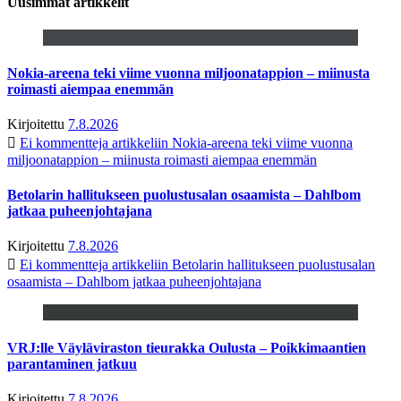
Uusimmat artikkelit
Nokia-areena teki viime vuonna miljoonatappion – miinusta
roimasti aiempaa enemmän
Kirjoitettu
7.8.2026
Ei kommentteja
artikkeliin Nokia-areena teki viime vuonna
miljoonatappion – miinusta roimasti aiempaa enemmän
Betolarin hallitukseen puolustusalan osaamista – Dahlbom
jatkaa puheenjohtajana
Kirjoitettu
7.8.2026
Ei kommentteja
artikkeliin Betolarin hallitukseen puolustusalan
osaamista – Dahlbom jatkaa puheenjohtajana
VRJ:lle Väyläviraston tieurakka Oulusta – Poikkimaantien
parantaminen jatkuu
Kirjoitettu
7.8.2026