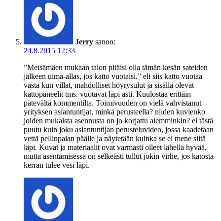
Jerry
sanoo:
24.8.2015 12:33
”Metsämäen mukaan talon pitäisi olla tämän kesän sateiden
jälkeen uima-allas, jos katto vuotaisi.” eli siis katto vuotaa
vasta kun villat, mahdolliset höyrysulut ja sisällä olevat
kattopaneelit tms. vuotavat läpi asti. Kuulostaa erittäin
pätevältä kommentilta. Toimivuuden on vielä vahvistanut
yrityksen asiantuntijat, minkä perusteella? niiden kuvienko
joiden mukaista asennusta on jo korjattu aiemminkin? ei tästä
puutu kuin joku asiantuntijan perusteluvideo, jossa kaadetaan
vettä pellinpalan päälle ja näytetään kuinka se ei mene siitä
läpi. Kuvat ja materiaalit ovat varmasti olleet lähellä hyvää,
mutta asentamisessa on selkeästi tullut jokin virhe, jos katosta
kerran tulee vesi läpi.