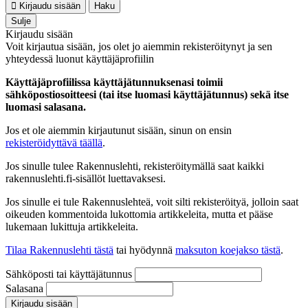
Kirjaudu sisään
Haku
Sulje
Kirjaudu sisään
Voit kirjautua sisään, jos olet jo aiemmin rekisteröitynyt ja sen
yhteydessä luonut käyttäjäprofiilin
Käyttäjäprofiilissa käyttäjätunnuksenasi toimii
sähköpostiosoitteesi (tai itse luomasi käyttäjätunnus) sekä itse
luomasi salasana.
Jos et ole aiemmin kirjautunut sisään, sinun on ensin
rekisteröidyttävä täällä
.
Jos sinulle tulee Rakennuslehti, rekisteröitymällä saat kaikki
rakennuslehti.fi-sisällöt luettavaksesi.
Jos sinulle ei tule Rakennuslehteä, voit silti rekisteröityä, jolloin saat
oikeuden kommentoida lukottomia artikkeleita, mutta et pääse
lukemaan lukittuja artikkeleita.
Tilaa Rakennuslehti tästä
tai hyödynnä
maksuton koejakso tästä
.
Sähköposti tai käyttäjätunnus
Salasana
Kirjaudu sisään