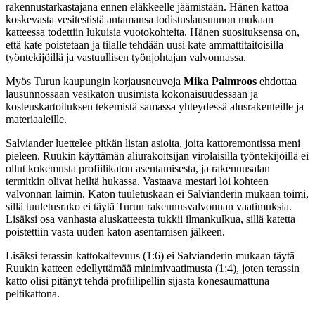
rakennustarkastajana ennen eläkkeelle jäämistään. Hänen kattoa
koskevasta vesitestistä antamansa todistuslausunnon mukaan
katteessa todettiin lukuisia vuotokohteita. Hänen suosituksensa on,
että kate poistetaan ja tilalle tehdään uusi kate ammattitaitoisilla
työntekijöillä ja vastuullisen työnjohtajan valvonnassa.
Myös Turun kaupungin korjausneuvoja
Mika Palmroos
ehdottaa
lausunnossaan vesikaton uusimista kokonaisuudessaan ja
kosteuskartoituksen tekemistä samassa yhteydessä alusrakenteille ja
materiaaleille.
Salviander luettelee pitkän listan asioita, joita kattoremontissa meni
pieleen. Ruukin käyttämän aliurakoitsijan virolaisilla työntekijöillä ei
ollut kokemusta profiilikaton asentamisesta, ja rakennusalan
termitkin olivat heiltä hukassa. Vastaava mestari löi kohteen
valvonnan laimin. Katon tuuletuskaan ei Salvianderin mukaan toimi,
sillä tuuletusrako ei täytä Turun rakennusvalvonnan vaatimuksia.
Lisäksi osa vanhasta aluskatteesta tukkii ilmankulkua, sillä katetta
poistettiin vasta uuden katon asentamisen jälkeen.
Lisäksi terassin kattokaltevuus (1:6) ei Salvianderin mukaan täytä
Ruukin katteen edellyttämää minimivaatimusta (1:4), joten terassin
katto olisi pitänyt tehdä profiilipellin sijasta konesaumattuna
peltikattona.