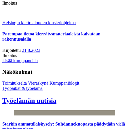
Ilmoitus
Helsingin kiertotalouden klusteriohjelma
Parempaa tietoa kierrätysmateriaaleista kaivataan
rakennusalalla
Kirjoitettu
21.8.2023
Ilmoitus
Lisää kumppaneilta
Näkökulmat
Toimitukselta
Vieraskynä
Kumppaniblogit
Työpaikat & työelämä
Työelämän uutisia
Starkin ammattilaiskysely: Suhdannekuopasta päädytään vielä