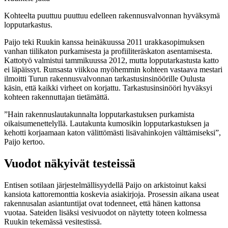
Kohteelta puuttuu puuttuu edelleen rakennusvalvonnan hyväksymä
lopputarkastus.
Paijo teki Ruukin kanssa heinäkuussa 2011 urakkasopimuksen
vanhan tiilikaton purkamisesta ja profiiliteräskaton asentamisesta.
Kattotyö valmistui tammikuussa 2012, mutta lopputarkastusta katto
ei läpäissyt. Runsasta viikkoa myöhemmin kohteen vastaava mestari
ilmoitti Turun rakennusvalvonnan tarkastusinsinöörille Oulusta
käsin, että kaikki virheet on korjattu. Tarkastusinsinööri hyväksyi
kohteen rakennuttajan tietämättä.
”Hain rakennuslautakunnalta lopputarkastuksen purkamista
oikaisumenettelyllä. Lautakunta kumosikin lopputarkastuksen ja
kehotti korjaamaan katon välittömästi lisävahinkojen välttämiseksi”,
Paijo kertoo.
Vuodot näkyivät testeissä
Entisen sotilaan järjestelmällisyydellä Paijo on arkistoinut kaksi
kansiota kattoremonttia koskevia asiakirjoja. Prosessin aikana useat
rakennusalan asiantuntijat ovat todenneet, että hänen kattonsa
vuotaa. Sateiden lisäksi vesivuodot on näytetty toteen kolmessa
Ruukin tekemässä vesitestissä.