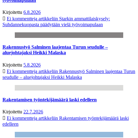
työvoimapulaan
Kirjoitettu
6.8.2026
Ei kommentteja
artikkeliin Starkin ammattilaiskysely:
Suhdannekuopasta päädytään vielä työvoimapulaan
Rakennustyö Salminen laajentaa Turun seudulle –
aluejohtajaksi Heikki Malaska
Kirjoitettu
5.8.2026
Ei kommentteja
artikkeliin Rakennustyö Salminen laajentaa Turun
seudulle – aluejohtajaksi Heikki Malaska
Rakentamisen työntekijämäärä laski edelleen
Kirjoitettu
22.7.2026
Ei kommentteja
artikkeliin Rakentamisen työntekijämäärä laski
edelleen