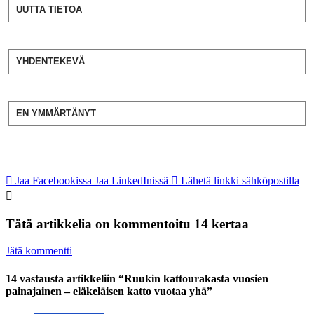
UUTTA TIETOA
YHDENTEKEVÄ
EN YMMÄRTÄNYT
Jaa Facebookissa
Jaa LinkedInissä
Lähetä linkki sähköpostilla
Tätä artikkelia on kommentoitu 14 kertaa
Jätä kommentti
14 vastausta artikkeliin “Ruukin kattourakasta vuosien
painajainen – eläkeläisen katto vuotaa yhä”