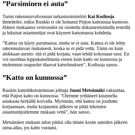
”Parsiminen ei auta”
Turun rakennusvalvonnan tarkastusinsinööri
Kai Kodisoja
ihmettelee, miksi Ruukki ei ole hoitanut Paijon kattoasiaa kuntoon.
Hänen mukaansa vesivuodot on osoitettu dokumentoiduilla testeillä
ja lukuisat asiantuntijat ovat käyneet katsomassa kohdetta.
”Kattoa on käyty parsimassa, mutta se ei auta. Kattoa ei ole tehty
rakennusluvan mukaisesti, koska se ei pidä vettä. Tämä on kuin
alokkaan asento: sitä ei pidä korjata, vaan tehdä kokonaan uusi. En
voi suorittaa loppukatselmusta ennen kuin katto on kunnossa ja
molemmat osapuolet tilaavat katselmuksen”, Kodisoja sanoo.
”Katto on kunnossa”
Ruukin kattoliiketoiminnan johtaja
Jouni Metsämäki
vakuuttaa,
että Paijon katto on kunnossa. ”Olemme yrittäneet kuunnella
asiakasta herkällä korvalla. Myönnän, että kattoa on jouduttu
korjaamaan, mutta korjausten jälkeen se pitää teknisten
asiantuntijoidemme mukaan vettä”, hän sanoo.
Metsämäen mukaan talon pitäisi olla tämän kesän sateiden jälkeen
uima-allas, jos katto vuotaisi.