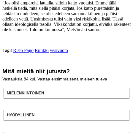
”Jos olisi ämpäreitä lattialla, silloin katto vuotaisi. Emme tällä
hetkellä tiedä, mitä siellä pitäisi korjata. Jos katto purettaisiin ja
tehtäisiin uudelleen, se olisi edelleen samannäköinen ja pitäisi
edelleen vettä. Uusimisesta tulisi vain yksi riskikohta lisää. Tässä
ollaan ideologisella tasolla. Vikakohdat on korjattu, eivätkä rakenteet
ole kastuneet. Talo on kunnossa”, Metsämäki sanoo.
Tagit
Risto Paijo
Ruukki
vesivuoto
Mitä mieltä olit jutusta?
Vastauksia
84
kpl. Vastaa ensimmäisenä mieleen tuleva
MIELENKIINTOINEN
HYÖDYLLINEN