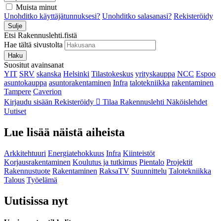
Muista minut
Unohditko käyttäjätunnuksesi?
Unohditko salasanasi?
Rekisteröidy
Sulje
Etsi Rakennuslehti.fistä
Hae tältä sivustolta
Haku
Suositut avainsanat
YIT
SRV
skanska
Helsinki
Tilastokeskus
yrityskauppa
NCC
Espoo
asuntokauppa
asuntorakentaminen
Infra
talotekniikka
rakentaminen
Tampere
Caverion
Kirjaudu sisään
Rekisteröidy
Tilaa Rakennuslehti
Näköislehdet
Uutiset
Lue lisää näistä aiheista
Arkkitehtuuri
Energiatehokkuus
Infra
Kiinteistöt
Korjausrakentaminen
Koulutus ja tutkimus
Pientalo
Projektit
Rakennustuote
Rakentaminen
RaksaTV
Suunnittelu
Talotekniikka
Talous
Työelämä
Uutisissa nyt