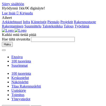
Siirry sisältöön
Hyödynnä 1kk/0€ diginäyte!
Lue lisää
Kirjaudu
Aiheet
Arkkitehtuuri
Infra
Kiinteistöt
Pientalo
Projektit
Rakennustuote
Rakentaminen
Suunnittelu
Talotekniikka
Talous
Työelämä
Kaikki mitä tietää pitää
Hae tältä sivustolta
Haku
Etusivu
100 tuoreinta
Suurimmat
100 tuoreinta
Keskustelut
Näköislehti
Tilaa Rakennuslehti
Uutiskirje
Toimitus
Yhteystiedot