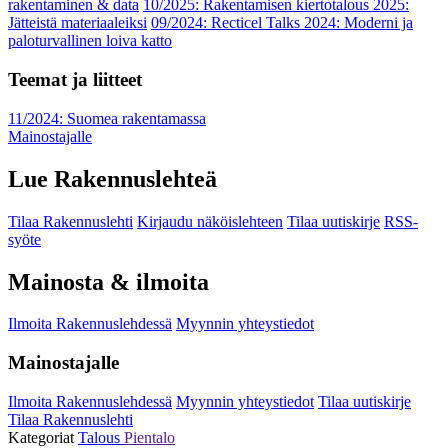
rakentaminen & data
10/2025: Rakentamisen kiertotalous 2025:
Jätteistä materiaaleiksi
09/2024: Recticel Talks 2024: Moderni ja
paloturvallinen loiva katto
Teemat ja liitteet
11/2024: Suomea rakentamassa
Mainostajalle
Lue Rakennuslehteä
Tilaa Rakennuslehti
Kirjaudu näköislehteen
Tilaa uutiskirje
RSS-
syöte
Mainosta & ilmoita
Ilmoita Rakennuslehdessä
Myynnin yhteystiedot
Mainostajalle
Ilmoita Rakennuslehdessä
Myynnin yhteystiedot
Tilaa uutiskirje
Tilaa Rakennuslehti
Kategoriat
Talous
Pientalo