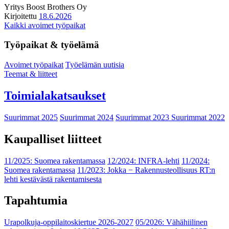
Yritys
Boost Brothers Oy
Kirjoitettu
18.6.2026
Kaikki avoimet työpaikat
Työpaikat & työelämä
Avoimet työpaikat
Työelämän uutisia
Teemat & liitteet
Toimialakatsaukset
Suurimmat 2025
Suurimmat 2024
Suurimmat 2023
Suurimmat 2022
Kaupalliset liitteet
11/2025: Suomea rakentamassa
12/2024: INFRA-lehti
11/2024:
Suomea rakentamassa
11/2023: Jokka − Rakennusteollisuus RT:n
lehti kestävästä rakentamisesta
Tapahtumia
Urapolkuja-oppilaitoskiertue 2026-2027
05/2026: Vähähiilinen