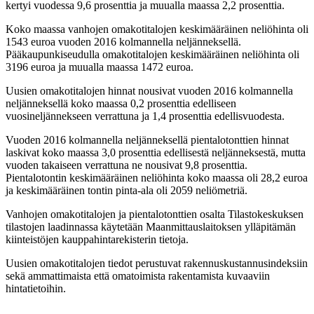
kertyi vuodessa 9,6 prosenttia ja muualla maassa 2,2 prosenttia.
Koko maassa vanhojen omakotitalojen keskimääräinen neliöhinta oli
1543 euroa vuoden 2016 kolmannella neljänneksellä.
Pääkaupunkiseudulla omakotitalojen keskimääräinen neliöhinta oli
3196 euroa ja muualla maassa 1472 euroa.
Uusien omakotitalojen hinnat nousivat vuoden 2016 kolmannella
neljänneksellä koko maassa 0,2 prosenttia edelliseen
vuosineljännekseen verrattuna ja 1,4 prosenttia edellisvuodesta.
Vuoden 2016 kolmannella neljänneksellä pientalotonttien hinnat
laskivat koko maassa 3,0 prosenttia edellisestä neljänneksestä, mutta
vuoden takaiseen verrattuna ne nousivat 9,8 prosenttia.
Pientalotontin keskimääräinen neliöhinta koko maassa oli 28,2 euroa
ja keskimääräinen tontin pinta-ala oli 2059 neliömetriä.
Vanhojen omakotitalojen ja pientalotonttien osalta Tilastokeskuksen
tilastojen laadinnassa käytetään Maanmittauslaitoksen ylläpitämän
kiinteistöjen kauppahintarekisterin tietoja.
Uusien omakotitalojen tiedot perustuvat rakennuskustannusindeksiin
sekä ammattimaista että omatoimista rakentamista kuvaaviin
hintatietoihin.