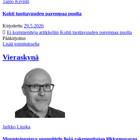
Tapio Kivistö
Kohti tuottavuuden parempaa puolta
Kirjoitettu
29.5.2026
Ei kommentteja
artikkeliin Kohti tuottavuuden parempaa puolta
Pääkirjoitus
Lisää toimitukselta
Vieraskynä
Jarkko Liuska
Muuntojoustava suunnittelu lisää rakennuttajan liikkumavaraa