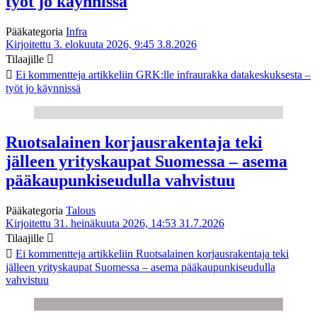
työt jo käynnissä
Pääkategoria
Infra
Kirjoitettu 3. elokuuta 2026, 9:45
3.8.2026
Tilaajille
Ei kommentteja
artikkeliin GRK:lle infraurakka datakeskuksesta –
työt jo käynnissä
Ruotsalainen korjausrakentaja teki
jälleen yrityskaupat Suomessa – asema
pääkaupunkiseudulla vahvistuu
Pääkategoria
Talous
Kirjoitettu 31. heinäkuuta 2026, 14:53
31.7.2026
Tilaajille
Ei kommentteja
artikkeliin Ruotsalainen korjausrakentaja teki
jälleen yrityskaupat Suomessa – asema pääkaupunkiseudulla
vahvistuu