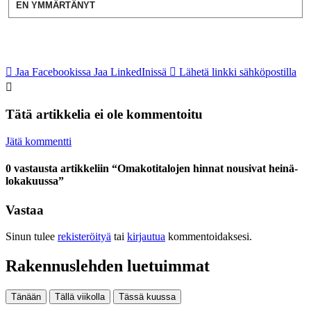
EN YMMÄRTÄNYT
Jaa Facebookissa
Jaa LinkedInissä
Lähetä linkki sähköpostilla
Tätä artikkelia ei ole kommentoitu
Jätä kommentti
0 vastausta artikkeliin “Omakotitalojen hinnat nousivat heinä-
lokakuussa”
Vastaa
Sinun tulee
rekisteröityä
tai
kirjautua
kommentoidaksesi.
Rakennuslehden luetuimmat
Tänään
Tällä viikolla
Tässä kuussa