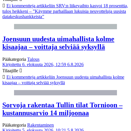
Ei kommentteja
artikkeliin SRV:n liikevaihto kasvoi 18 prosenttia,
tulos heikkeni – ”Käymme parhaillaan lukuisia neuvotteluja uusista
datakeskushankkeista”
Joensuun uudesta uimahallista kolme
kisaajaa – voittaja selviää syksyllä
Pääkategoria
Talous
Kirjoitettu 6. elokuuta 2026, 12:59
6.8.2026
Tilaajille
Ei kommentteja
artikkeliin Joensuun uudesta uimahallista kolme
kisaajaa – voittaja selviää syksyllä
Sorvoja rakentaa Tullin tilat Tornioon –
kustannusarvio 14 miljoonaa
Pääkategoria
Rakentaminen
Kirjoitettu 5. elokuuta 2026, 10:21
5.8.2026