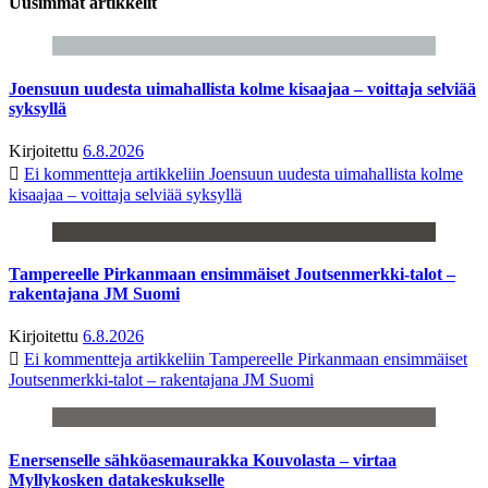
Uusimmat artikkelit
Joensuun uudesta uimahallista kolme kisaajaa – voittaja selviää
syksyllä
Kirjoitettu
6.8.2026
Ei kommentteja
artikkeliin Joensuun uudesta uimahallista kolme
kisaajaa – voittaja selviää syksyllä
Tampereelle Pirkanmaan ensimmäiset Joutsenmerkki-talot –
rakentajana JM Suomi
Kirjoitettu
6.8.2026
Ei kommentteja
artikkeliin Tampereelle Pirkanmaan ensimmäiset
Joutsenmerkki-talot – rakentajana JM Suomi
Enersenselle sähköasemaurakka Kouvolasta – virtaa
Myllykosken datakeskukselle