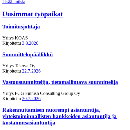
Lisää uutisia
Uusimmat työpaikat
Toimitusjohtaja
Yritys
KOAS
Kirjoitettu
3.8.2026
Suunnittelupäällikkö
Yritys
Tekova Oyj
Kirjoitettu
22.7.2026
Vastuusuunnittelija, tietomallintava suunnittelija
Yritys
FCG Finnish Consulting Group Oy
Kirjoitettu
20.7.2026
Rakennuttamisen nuorempi asiantuntija,
yhteistoiminnallisten hankkeiden asiantuntija ja
kustannusasiantuntija