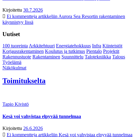
Kirjoitettu
30.7.2026
Ei kommentteja
artikkeliin Aurora Sea Resortin rakentaminen
käynnistyy Iissä
Uutiset
100 tuoreinta
Arkkitehtuuri
Energiatehokkuus
Infra
Kiinteistöt
Korjausrakentaminen
Koulutus ja tutkimus
Pientalo
Projektit
Rakennustuote
Rakentaminen
Suunnittelu
Talotekniikka
Talous
Työelämä
Näkökulmat
Toimitukselta
Tapio Kivistö
Kesä voi vahvistaa elpyvää tunnelmaa
Kirjoitettu
26.6.2026
Ei kommentteja
artikkeliin Kesä voi vahvistaa elpyvää tunnelmaa