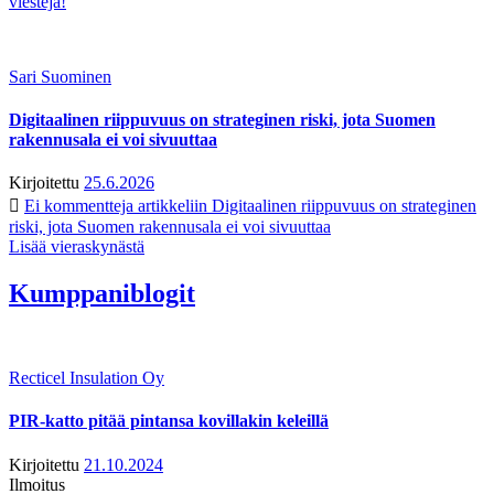
viestejä!
Sari Suominen
Digitaalinen riippuvuus on strateginen riski, jota Suomen
rakennusala ei voi sivuuttaa
Kirjoitettu
25.6.2026
Ei kommentteja
artikkeliin Digitaalinen riippuvuus on strateginen
riski, jota Suomen rakennusala ei voi sivuuttaa
Lisää vieraskynästä
Kumppaniblogit
Recticel Insulation Oy
PIR-katto pitää pintansa kovillakin keleillä
Kirjoitettu
21.10.2024
Ilmoitus