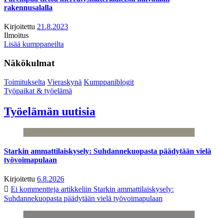
rakennusalalla
Kirjoitettu
21.8.2023
Ilmoitus
Lisää kumppaneilta
Näkökulmat
Toimitukselta
Vieraskynä
Kumppaniblogit
Työpaikat & työelämä
Työelämän uutisia
Starkin ammattilaiskysely: Suhdannekuopasta päädytään vielä
työvoimapulaan
Kirjoitettu
6.8.2026
Ei kommentteja
artikkeliin Starkin ammattilaiskysely:
Suhdannekuopasta päädytään vielä työvoimapulaan