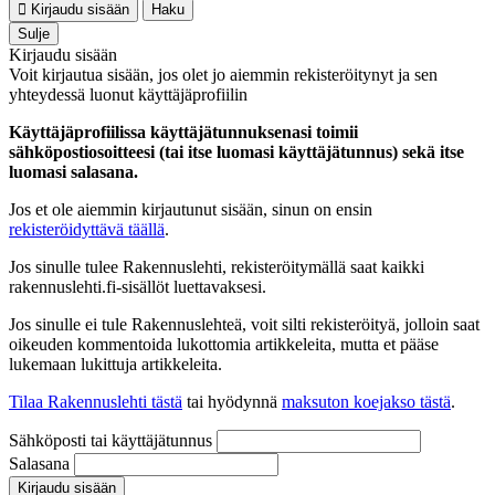
Kirjaudu sisään
Haku
Sulje
Kirjaudu sisään
Voit kirjautua sisään, jos olet jo aiemmin rekisteröitynyt ja sen
yhteydessä luonut käyttäjäprofiilin
Käyttäjäprofiilissa käyttäjätunnuksenasi toimii
sähköpostiosoitteesi (tai itse luomasi käyttäjätunnus) sekä itse
luomasi salasana.
Jos et ole aiemmin kirjautunut sisään, sinun on ensin
rekisteröidyttävä täällä
.
Jos sinulle tulee Rakennuslehti, rekisteröitymällä saat kaikki
rakennuslehti.fi-sisällöt luettavaksesi.
Jos sinulle ei tule Rakennuslehteä, voit silti rekisteröityä, jolloin saat
oikeuden kommentoida lukottomia artikkeleita, mutta et pääse
lukemaan lukittuja artikkeleita.
Tilaa Rakennuslehti tästä
tai hyödynnä
maksuton koejakso tästä
.
Sähköposti tai käyttäjätunnus
Salasana
Kirjaudu sisään