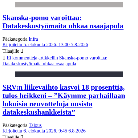
Skanska-pomo varoittaa:
Datakeskustyömaita uhkaa osaajapula
Pääkategoria
Infra
Kirjoitettu 5. elokuuta 2026, 13:00
5.8.2026
Tilaajille
Ei kommentteja
artikkeliin Skanska-pomo varoittaa:
Datakeskustyömaita uhkaa osaajapula
SRV:n liikevaihto kasvoi 18 prosenttia,
tulos heikkeni – ”Käymme parhaillaan
lukuisia neuvotteluja uusista
datakeskushankkeista”
Pääkategoria
Talous
Kirjoitettu 6. elokuuta 2026, 9:45
6.8.2026
Tilaajille