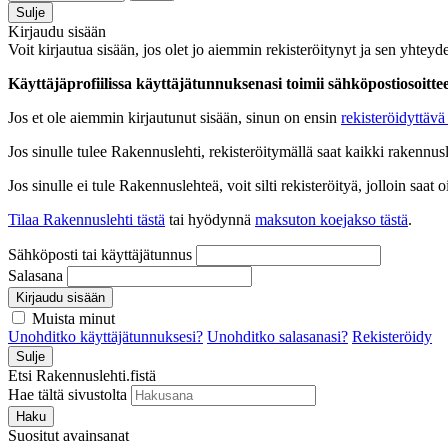
Sulje
Kirjaudu sisään
Voit kirjautua sisään, jos olet jo aiemmin rekisteröitynyt ja sen yhteyde
Käyttäjäprofiilissa käyttäjätunnuksenasi toimii sähköpostiosoittees
Jos et ole aiemmin kirjautunut sisään, sinun on ensin
rekisteröidyttävä 
Jos sinulle tulee Rakennuslehti, rekisteröitymällä saat kaikki rakennusle
Jos sinulle ei tule Rakennuslehteä, voit silti rekisteröityä, jolloin sa
Tilaa Rakennuslehti tästä
tai hyödynnä
maksuton koejakso tästä
.
Sähköposti tai käyttäjätunnus
Salasana
Kirjaudu sisään
Muista minut
Unohditko käyttäjätunnuksesi?
Unohditko salasanasi?
Rekisteröidy
Sulje
Etsi Rakennuslehti.fistä
Hae tältä sivustolta
Haku
Suositut avainsanat