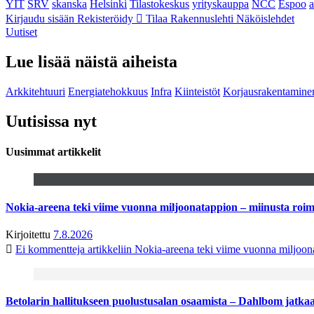
YIT
SRV
skanska
Helsinki
Tilastokeskus
yrityskauppa
NCC
Espoo
Kirjaudu sisään
Rekisteröidy
Tilaa Rakennuslehti
Näköislehdet
Uutiset
Lue lisää näistä aiheista
Arkkitehtuuri
Energiatehokkuus
Infra
Kiinteistöt
Korjausrakentamine
Uutisissa nyt
Uusimmat artikkelit
Nokia-areena teki viime vuonna miljoonatappion – miinusta ro
Kirjoitettu
7.8.2026
Ei kommentteja
artikkeliin Nokia-areena teki viime vuonna miljoo
Betolarin hallitukseen puolustusalan osaamista – Dahlbom jatk