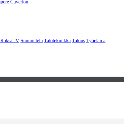
pere
Caverion
RaksaTV
Suunnittelu
Talotekniikka
Talous
Työelämä