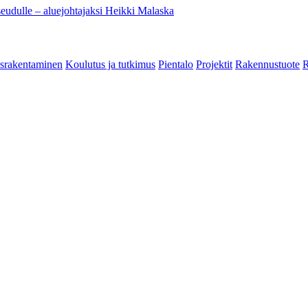
eudulle – aluejohtajaksi Heikki Malaska
srakentaminen
Koulutus ja tutkimus
Pientalo
Projektit
Rakennustuote
R