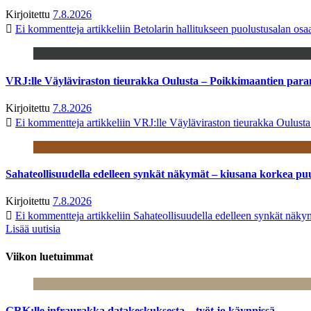
Kirjoitettu
7.8.2026
Ei kommentteja
artikkeliin Betolarin hallitukseen puolustusalan o
VRJ:lle Väyläviraston tieurakka Oulusta – Poikkimaantien par
Kirjoitettu
7.8.2026
Ei kommentteja
artikkeliin VRJ:lle Väyläviraston tieurakka Oulust
Sahateollisuudella edelleen synkät näkymät – kiusana korkea pu
Kirjoitettu
7.8.2026
Ei kommentteja
artikkeliin Sahateollisuudella edelleen synkät näk
Lisää uutisia
Viikon luetuimmat
GRK:lle infraurakka datakeskuksesta – työt jo käynnissä