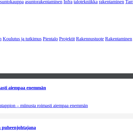
asuntokauppa
asuntorakentaminen
Infra
talotekniikka
rakentaminen
Tam
n
Koulutus ja tutkimus
Pientalo
Projektit
Rakennustuote
Rakentaminen
imasti aiempaa enemmän
natappion – miinusta roimasti aiempaa enemmän
aa puheenjohtajana