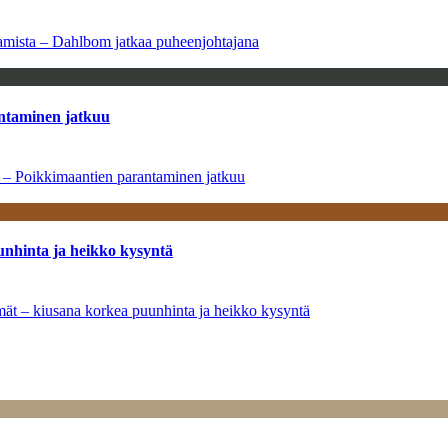
saamista – Dahlbom jatkaa puheenjohtajana
antaminen jatkuu
a – Poikkimaantien parantaminen jatkuu
unhinta ja heikko kysyntä
ymät – kiusana korkea puunhinta ja heikko kysyntä