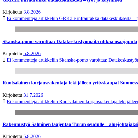
Kirjoitettu
3.8.2026
Ei kommentteja
artikkeliin GRK:lle infraurakka datakeskuksesta – t
Skanska-pomo varoittaa: Datakeskustyömaita uhkaa osaajapula
Kirjoitettu
5.8.2026
Ei kommentteja
artikkeliin Skanska-pomo varoittaa: Datakeskustyö
Ruotsalainen korjausrakentaja teki jälleen yrityskaupat Suome
Kirjoitettu
31.7.2026
Ei kommentteja
artikkeliin Ruotsalainen korjausrakentaja teki jäl
Rakennustyö Salminen laajentaa Turun seudulle – aluejohtajaks
Kirjoitettu
5.8.2026