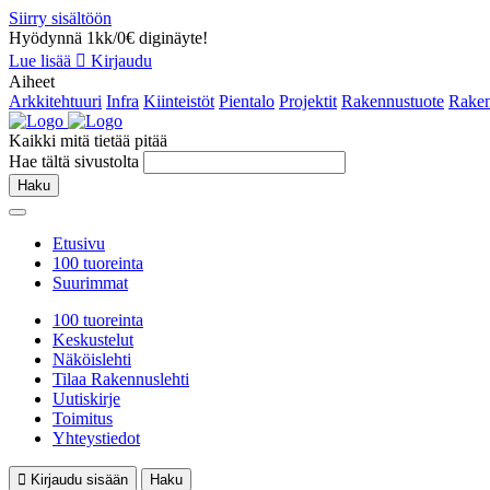
Siirry sisältöön
Hyödynnä 1kk/0€ diginäyte!
Lue lisää
Kirjaudu
Aiheet
Arkkitehtuuri
Infra
Kiinteistöt
Pientalo
Projektit
Rakennustuote
Raken
Kaikki mitä tietää pitää
Hae tältä sivustolta
Haku
Etusivu
100 tuoreinta
Suurimmat
100 tuoreinta
Keskustelut
Näköislehti
Tilaa Rakennuslehti
Uutiskirje
Toimitus
Yhteystiedot
Kirjaudu sisään
Haku