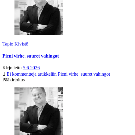
Tapio Kivistö
Pieni virhe, suuret vahingot
Kirjoitettu
5.6.2026
Ei kommentteja
artikkeliin Pieni virhe, suuret vahingot
Pääkirjoitus