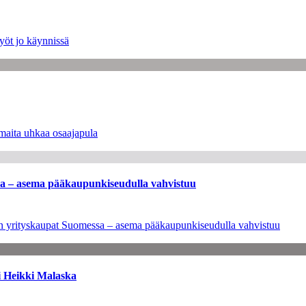
yöt jo käynnissä
maita uhkaa osaajapula
ssa – asema pääkaupunkiseudulla vahvistuu
leen yrityskaupat Suomessa – asema pääkaupunkiseudulla vahvistuu
i Heikki Malaska