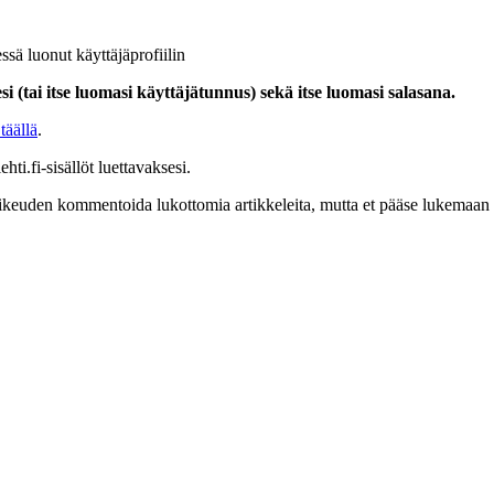
ssä luonut käyttäjäprofiilin
i (tai itse luomasi käyttäjätunnus) sekä itse luomasi salasana.
täällä
.
hti.fi-sisällöt luettavaksesi.
at oikeuden kommentoida lukottomia artikkeleita, mutta et pääse lukemaan l