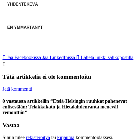
YHDENTEKEVÄ
EN YMMÄRTÄNYT
Jaa Facebookissa
Jaa LinkedInissä
Lähetä linkki sähköpostilla
Tätä artikkelia ei ole kommentoitu
Jätä kommentti
0 vastausta artikkeliin “Etelä-Helsingin ruuhkat pahenevat
entisestään: Telakkakatu ja Hietalahden­ranta menevät
remonttiin”
Vastaa
Sinun tulee
rekisteröityä
tai
kirjautua
kommentoidaksesi.