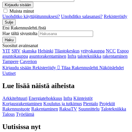
Kirjaudu sisään
Muista minut
Unohditko käyttäjätunnuksesi?
Unohditko salasanasi?
Rekisteröidy
Sulje
Etsi Rakennuslehti.fistä
Hae tältä sivustolta
Haku
Suositut avainsanat
YIT
SRV
skanska
Helsinki
Tilastokeskus
yrityskauppa
NCC
Espoo
asuntokauppa
asuntorakentaminen
Infra
talotekniikka
rakentaminen
Tampere
Caverion
Kirjaudu sisään
Rekisteröidy
Tilaa Rakennuslehti
Näköislehdet
Uutiset
Lue lisää näistä aiheista
Arkkitehtuuri
Energiatehokkuus
Infra
Kiinteistöt
Korjausrakentaminen
Koulutus ja tutkimus
Pientalo
Projektit
Rakennustuote
Rakentaminen
RaksaTV
Suunnittelu
Talotekniikka
Talous
Työelämä
Uutisissa nyt