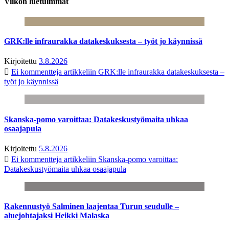
Viikon luetuimmat
GRK:lle infraurakka datakeskuksesta – työt jo käynnissä
Kirjoitettu
3.8.2026
Ei kommentteja
artikkeliin GRK:lle infraurakka datakeskuksesta –
työt jo käynnissä
Skanska-pomo varoittaa: Datakeskustyömaita uhkaa
osaajapula
Kirjoitettu
5.8.2026
Ei kommentteja
artikkeliin Skanska-pomo varoittaa:
Datakeskustyömaita uhkaa osaajapula
Rakennustyö Salminen laajentaa Turun seudulle –
aluejohtajaksi Heikki Malaska