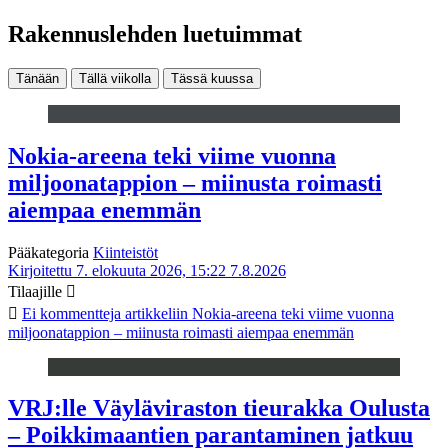
Rakennuslehden luetuimmat
Tänään
Tällä viikolla
Tässä kuussa
Nokia-areena teki viime vuonna
miljoonatappion – miinusta roimasti
aiempaa enemmän
Pääkategoria
Kiinteistöt
Kirjoitettu 7. elokuuta 2026, 15:22
7.8.2026
Tilaajille
Ei kommentteja
artikkeliin Nokia-areena teki viime vuonna
miljoonatappion – miinusta roimasti aiempaa enemmän
VRJ:lle Väyläviraston tieurakka Oulusta
– Poikkimaantien parantaminen jatkuu