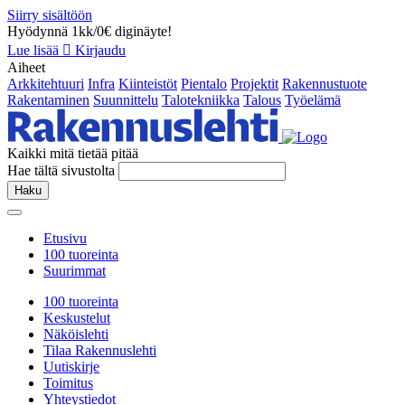
Siirry sisältöön
Hyödynnä 1kk/0€ diginäyte!
Lue lisää
Kirjaudu
Aiheet
Arkkitehtuuri
Infra
Kiinteistöt
Pientalo
Projektit
Rakennustuote
Rakentaminen
Suunnittelu
Talotekniikka
Talous
Työelämä
Kaikki mitä tietää pitää
Hae tältä sivustolta
Haku
Etusivu
100 tuoreinta
Suurimmat
100 tuoreinta
Keskustelut
Näköislehti
Tilaa Rakennuslehti
Uutiskirje
Toimitus
Yhteystiedot