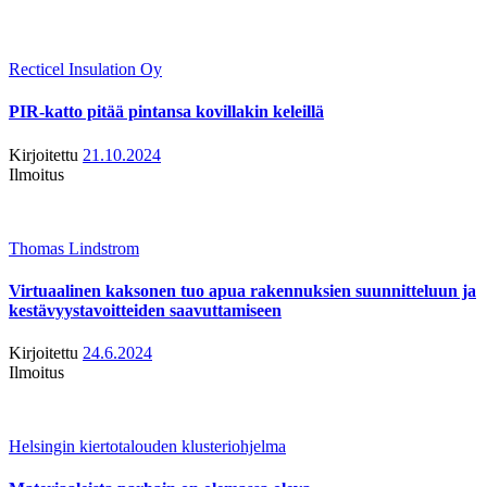
Recticel Insulation Oy
PIR-katto pitää pintansa kovillakin keleillä
Kirjoitettu
21.10.2024
Ilmoitus
Thomas Lindstrom
Virtuaalinen kaksonen tuo apua rakennuksien suunnitteluun ja
kestävyystavoitteiden saavuttamiseen
Kirjoitettu
24.6.2024
Ilmoitus
Helsingin kiertotalouden klusteriohjelma