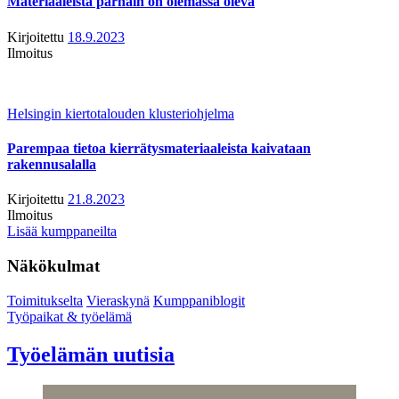
Materiaaleista parhain on olemassa oleva
Kirjoitettu
18.9.2023
Ilmoitus
Helsingin kiertotalouden klusteriohjelma
Parempaa tietoa kierrätysmateriaaleista kaivataan
rakennusalalla
Kirjoitettu
21.8.2023
Ilmoitus
Lisää kumppaneilta
Näkökulmat
Toimitukselta
Vieraskynä
Kumppaniblogit
Työpaikat & työelämä
Työelämän uutisia