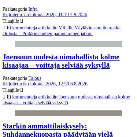
Pääkategoria
Infra
Kirjoitettu 7. elokuuta 2026, 11:19
7.8.2026
Tilaajille
Ei kommentteja
artikkeliin VRJ:lle Väyläviraston tieurakka
Oulusta – Poikkimaantien parantaminen jatkuu
Joensuun uudesta uimahallista kolme
kisaajaa – voittaja selviää syksyllä
Pääkategoria
Talous
Kirjoitettu 6. elokuuta 2026, 12:59
6.8.2026
Tilaajille
Ei kommentteja
artikkeliin Joensuun uudesta uimahallista kolme
kisaajaa – voittaja selviää syksyllä
Starkin ammattilaiskysely:
Suhdannekuopasta päädytään vielä