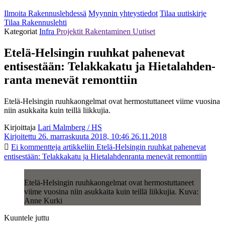
Ilmoita Rakennuslehdessä
Myynnin yhteystiedot
Tilaa uutiskirje
Tilaa Rakennuslehti
Kategoriat
Infra
Projektit
Rakentaminen
Uutiset
Etelä-Helsingin ruuhkat pahenevat
entisestään: Telakkakatu ja Hietalahden­
ranta menevät remonttiin
Etelä-Helsingin ruuhkaongelmat ovat hermostuttaneet viime vuosina
niin asukkaita kuin teillä liikkujia.
Kirjoittaja
Lari Malmberg / HS
Kirjoitettu 26. marraskuuta 2018, 10:46
26.11.2018
Ei kommentteja
artikkeliin Etelä-Helsingin ruuhkat pahenevat
entisestään: Telakkakatu ja Hietalahden­ranta menevät remonttiin
Etelä-Helsingin ruuhkaongelmat ovat hermostuttaneet
viime vuosina niin asukkaita kuin teillä liikkujia. Kuva:
Anne Kurki
Kuuntele juttu