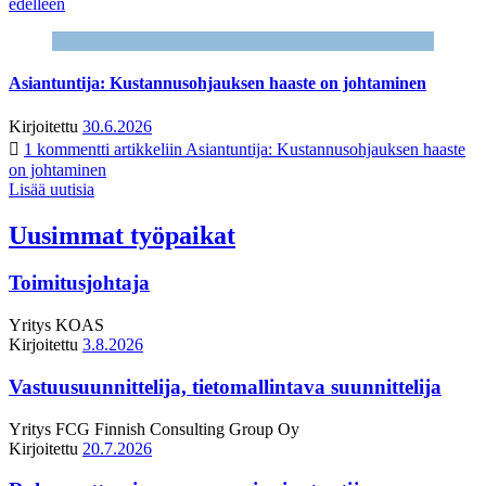
edelleen
Asiantuntija: Kustannusohjauksen haaste on johtaminen
Kirjoitettu
30.6.2026
1 kommentti
artikkeliin Asiantuntija: Kustannusohjauksen haaste
on johtaminen
Lisää uutisia
Uusimmat työpaikat
Toimitusjohtaja
Yritys
KOAS
Kirjoitettu
3.8.2026
Vastuusuunnittelija, tietomallintava suunnittelija
Yritys
FCG Finnish Consulting Group Oy
Kirjoitettu
20.7.2026