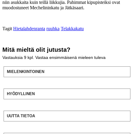
niin asukkaita kuin teillä liikkujia. Pahimmat kipupisteiksi ovat
muodostuneet Mechelininkatu ja Jätkäsaari.
Tagit
Hietalahden­ranta
ruuhka
Telakkakatu
Mitä mieltä olit jutusta?
Vastauksia
9
kpl. Vastaa ensimmäisenä mieleen tuleva
MIELENKIINTOINEN
HYÖDYLLINEN
UUTTA TIETOA