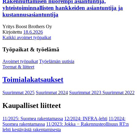
Rakennuttamisen nuorempi asiantuntija,
yhteistoiminnallisten hankkeiden asiantuntija ja
kustannusasiantuntija
Yritys
Boost Brothers Oy
Kirjoitettu
18.6.2026
Kaikki avoimet työpaikat
Työpaikat & työelämä
Avoimet työpaikat
Työelämän uutisia
Teemat & liitteet
Toimialakatsaukset
Suurimmat 2025
Suurimmat 2024
Suurimmat 2023
Suurimmat 2022
Kaupalliset liitteet
11/2025: Suomea rakentamassa
12/2024: INFRA-lehti
11/2024:
Suomea rakentamassa
11/2023: Jokka − Rakennusteollisuus RT:n
lehti kestävästä rakentamisesta