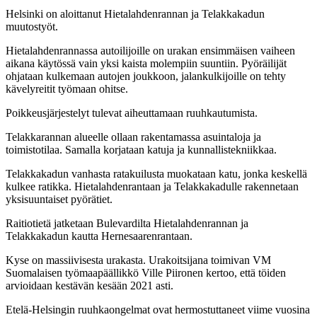
Helsinki on aloittanut Hietalahdenrannan ja Telakkakadun
muutostyöt.
Hietalahdenrannassa autoilijoille on urakan ensimmäisen vaiheen
aikana käytössä vain yksi kaista molempiin suuntiin. Pyöräilijät
ohjataan kulkemaan autojen joukkoon, jalankulkijoille on tehty
kävelyreitit työmaan ohitse.
Poikkeusjärjestelyt tulevat aiheuttamaan ruuhkautumista.
Telakkarannan alueelle ollaan rakentamassa asuintaloja ja
toimistotilaa. Samalla korjataan katuja ja kunnallistekniikkaa.
Telakkakadun vanhasta ratakuilusta muokataan katu, jonka keskellä
kulkee ratikka. Hietalahdenrantaan ja Telakkakadulle rakennetaan
yksisuuntaiset pyörätiet.
Raitiotietä jatketaan Bulevardilta Hietalahdenrannan ja
Telakkakadun kautta Hernesaarenrantaan.
Kyse on massiivisesta urakasta. Urakoitsijana toimivan VM
Suomalaisen työmaapäällikkö Ville Piironen kertoo, että töiden
arvioidaan kestävän kesään 2021 asti.
Etelä-Helsingin ruuhkaongelmat ovat hermostuttaneet viime vuosina