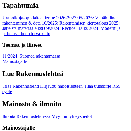
Tapahtumia
Urapolkuja-oppilaitoskiertue 2026-2027
05/2026: Vähähiilinen
rakentaminen & data
10/2025: Rakentamisen kiertotalous 2025:
Jätteistä materiaaleiksi
09/2024: Recticel Talks 2024: Moderni ja
paloturvallinen loiva katto
Teemat ja liitteet
11/2024: Suomea rakentamassa
Mainostajalle
Lue Rakennuslehteä
Tilaa Rakennuslehti
Kirjaudu näköislehteen
Tilaa uutiskirje
RSS-
syöte
Mainosta & ilmoita
Ilmoita Rakennuslehdessä
Myynnin yhteystiedot
Mainostajalle