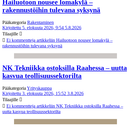
Hailuotoon nousee lomakylä –
rakennustöihin tulevana syksynä
Pääkategoria
Rakentaminen
Kirjoitettu 5. elokuuta 2026, 9:54
5.8.2026
Tilaajille
Ei kommentteja
artikkeliin Hailuotoon nousee lomakylä –
rakennustöihin tulevana syksynä
NK Tekniikka ostoksilla Raahessa – uutta
kasvua teollisuussektorilta
Pääkategoria
Yrityskauppa
Kirjoitettu 3. elokuuta 2026, 15:52
3.8.2026
Tilaajille
Ei kommentteja
artikkeliin NK Tekniikka ostoksilla Raahessa –
uutta kasvua teollisuussektorilta