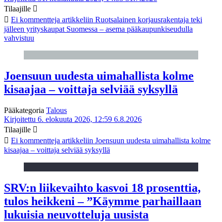
Tilaajille
Ei kommentteja
artikkeliin Ruotsalainen korjausrakentaja teki
jälleen yrityskaupat Suomessa – asema pääkaupunkiseudulla
vahvistuu
Joensuun uudesta uimahallista kolme
kisaajaa – voittaja selviää syksyllä
Pääkategoria
Talous
Kirjoitettu 6. elokuuta 2026, 12:59
6.8.2026
Tilaajille
Ei kommentteja
artikkeliin Joensuun uudesta uimahallista kolme
kisaajaa – voittaja selviää syksyllä
SRV:n liikevaihto kasvoi 18 prosenttia,
tulos heikkeni – ”Käymme parhaillaan
lukuisia neuvotteluja uusista