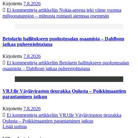
Kirjoitettu
7.8.2026
Ei kommentteja
artikkeliin Nokia-areena teki viime vuonna
miljoonatappion – miinusta roimasti aiempaa enemmän
Betolarin hallitukseen puolustusalan osaamista – Dahlbom
jatkaa puheenjohtajana
Kirjoitettu
7.8.2026
Ei kommentteja
artikkeliin Betolarin hallitukseen puolustusalan
osaamista – Dahlbom jatkaa puheenjohtajana
VRJ:lle Väyläviraston tieurakka Oulusta – Poikkimaantien
parantaminen jatkuu
Kirjoitettu
7.8.2026
Ei kommentteja
artikkeliin VRJ:lle Väyläviraston tieurakka
Oulusta – Poikkimaantien parantaminen jatkuu
Lisää uutisia