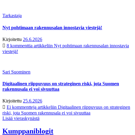
Tarkastaja
Nyt pohtimaan rakennusalan innostavia viestejä!
Kirjoitettu
26.6.2026
8 kommenttia
artikkeliin Nyt pohtimaan rakennusalan innostavia
viestejä!
Sari Suominen
Digitaalinen riippuvuus on strateginen riski, jota Suomen
rakennusala ei voi sivuuttaa
Kirjoitettu
25.6.2026
Ei kommentteja
artikkeliin Digitaalinen riippuvuus on strateginen
riski, jota Suomen rakennusala ei voi sivuuttaa
Lisää vieraskynästä
Kumppaniblogit