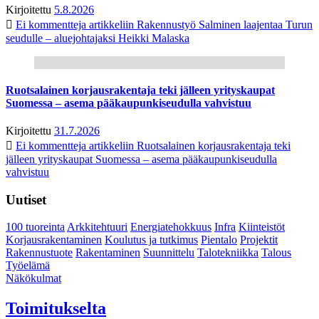
Kirjoitettu
5.8.2026
Ei kommentteja
artikkeliin Rakennustyö Salminen laajentaa Turun
seudulle – aluejohtajaksi Heikki Malaska
Ruotsalainen korjausrakentaja teki jälleen yrityskaupat
Suomessa – asema pääkaupunkiseudulla vahvistuu
Kirjoitettu
31.7.2026
Ei kommentteja
artikkeliin Ruotsalainen korjausrakentaja teki
jälleen yrityskaupat Suomessa – asema pääkaupunkiseudulla
vahvistuu
Uutiset
100 tuoreinta
Arkkitehtuuri
Energiatehokkuus
Infra
Kiinteistöt
Korjausrakentaminen
Koulutus ja tutkimus
Pientalo
Projektit
Rakennustuote
Rakentaminen
Suunnittelu
Talotekniikka
Talous
Työelämä
Näkökulmat
Toimitukselta