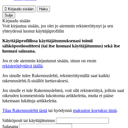
Kirjaudu sisään
Haku
Sulje
Kirjaudu sisään
Voit kirjautua sisään, jos olet jo aiemmin rekisteröitynyt ja sen
yhteydessä luonut käyttäjäprofiilin
Käyttäjäprofiilissa käyttäjätunnuksenasi toimii
sähköpostiosoitteesi (tai itse luomasi käyttäjätunnus) sekä itse
luomasi salasana.
Jos et ole aiemmin kirjautunut sisään, sinun on ensin
rekisteröidyttävä täällä
.
Jos sinulle tulee Rakennuslehti, rekisteröitymällä saat kaikki
rakennuslehti.fi-sisällöt luettavaksesi.
Jos sinulle ei tule Rakennuslehteä, voit silti rekisteröityä, jolloin saat
oikeuden kommentoida lukottomia artikkeleita, mutta et pääse
lukemaan lukittuja artikkeleita.
Tilaa Rakennuslehti tästä
tai hyödynnä
maksuton koejakso tästä
.
Sähköposti tai käyttäjätunnus
Salasana