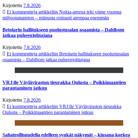
Kirjoitettu
7.8.2026
Ei kommentteja
artikkeliin Nokia-areena teki viime vuonna
miljoonatappion – miinusta roimasti aiempaa enemmän
Betolarin hallitukseen puolustusalan osaamista – Dahlbom
jatkaa puheenjohtajana
Kirjoitettu
7.8.2026
Ei kommentteja
artikkeliin Betolarin hallitukseen puolustusalan
osaamista – Dahlbom jatkaa puheenjohtajana
VRJ:lle Väyläviraston tieurakka Oulusta – Poikkimaantien
parantaminen jatkuu
Kirjoitettu
7.8.2026
Ei kommentteja
artikkeliin VRJ:lle Väyläviraston tieurakka
Oulusta – Poikkimaantien parantaminen jatkuu
Sahateollisuudella edelleen synkät näkymät – kiusana korkea