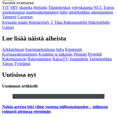
Suositut avainsanat
YIT
SRV
skanska
Helsinki
Tilastokeskus
yrityskauppa
NCC
Espoo
asuntokauppa
asuntorakentaminen
Infra
talotekniikka
rakentaminen
Tampere
Caverion
Kirjaudu sisään
Rekisteröidy
Tilaa Rakennuslehti
Näköislehdet
Uutiset
Lue lisää näistä aiheista
Arkkitehtuuri
Energiatehokkuus
Infra
Kiinteistöt
Korjausrakentaminen
Koulutus ja tutkimus
Pientalo
Projektit
Rakennustuote
Rakentaminen
RaksaTV
Suunnittelu
Talotekniikka
Talous
Työelämä
Uutisissa nyt
Uusimmat artikkelit
Nokia-areena teki viime vuonna miljoonatappion – miinusta
roimasti aiempaa enemmän