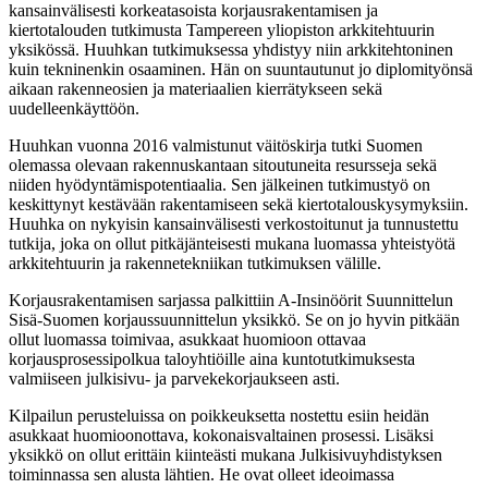
kansainvälisesti korkeatasoista korjausrakentamisen ja
kiertotalouden tutkimusta Tampereen yliopiston arkkitehtuurin
yksikössä. Huuhkan tutkimuksessa yhdistyy niin arkkitehtoninen
kuin tekninenkin osaaminen. Hän on suuntautunut jo diplomityönsä
aikaan rakenneosien ja materiaalien kierrätykseen sekä
uudelleenkäyttöön.
Huuhkan vuonna 2016 valmistunut väitöskirja tutki Suomen
olemassa olevaan rakennuskantaan sitoutuneita resursseja sekä
niiden hyödyntämispotentiaalia. Sen jälkeinen tutkimustyö on
keskittynyt kestävään rakentamiseen sekä kiertotalouskysymyksiin.
Huuhka on nykyisin kansainvälisesti verkostoitunut ja tunnustettu
tutkija, joka on ollut pitkäjänteisesti mukana luomassa yhteistyötä
arkkitehtuurin ja rakennetekniikan tutkimuksen välille.
Korjausrakentamisen sarjassa palkittiin A-Insinöörit Suunnittelun
Sisä-Suomen korjaussuunnittelun yksikkö. Se on jo hyvin pitkään
ollut luomassa toimivaa, asukkaat huomioon ottavaa
korjausprosessipolkua taloyhtiöille aina kuntotutkimuksesta
valmiiseen julkisivu- ja parvekekorjaukseen asti.
Kilpailun perusteluissa on poikkeuksetta nostettu esiin heidän
asukkaat huomioonottava, kokonaisvaltainen prosessi. Lisäksi
yksikkö on ollut erittäin kiinteästi mukana Julkisivuyhdistyksen
toiminnassa sen alusta lähtien. He ovat olleet ideoimassa