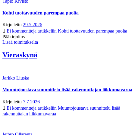
Tapio Kivistö
Kohti tuottavuuden parempaa puolta
Kirjoitettu
29.5.2026
Ei kommentteja
artikkeliin Kohti tuottavuuden parempaa puolta
Pääkirjoitus
Lisää toimitukselta
Vieraskynä
Jarkko Liuska
Muuntojoustava suunnittelu lisää rakennuttajan liikkumavaraa
Kirjoitettu
7.7.2026
Ei kommentteja
artikkeliin Muuntojoustava suunnittelu lisää
rakennuttajan liikkumavaraa
Jethro Ollaranta