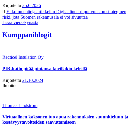
Kirjoitettu
25.6.2026
Ei kommentteja
artikkeliin Digitaalinen riippuvuus on strateginen
riski, jota Suomen rakennusala ei voi sivuuttaa
Lisää vieraskynästä
Kumppaniblogit
Recticel Insulation Oy
PIR-katto pitää pintansa kovillakin keleillä
Kirjoitettu
21.10.2024
Ilmoitus
Thomas Lindstrom
Virtuaalinen kaksonen tuo apua rakennuksien suunnitteluun ja
kestävyystavoitteiden saavuttamiseen