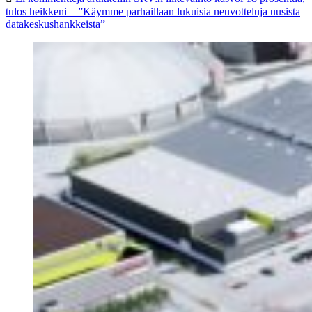
tulos heikkeni – ”Käymme parhaillaan lukuisia neuvotteluja uusista
datakeskushankkeista”