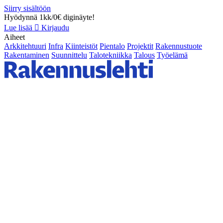
Siirry sisältöön
Hyödynnä 1kk/0€ diginäyte!
Lue lisää
Kirjaudu
Aiheet
Arkkitehtuuri
Infra
Kiinteistöt
Pientalo
Projektit
Rakennustuote
Rakentaminen
Suunnittelu
Talotekniikka
Talous
Työelämä