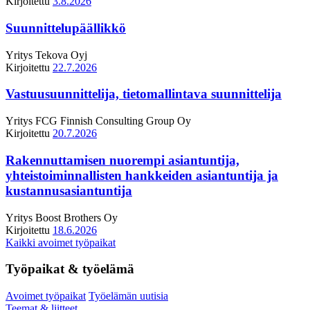
Kirjoitettu
3.8.2026
Suunnittelupäällikkö
Yritys
Tekova Oyj
Kirjoitettu
22.7.2026
Vastuusuunnittelija, tietomallintava suunnittelija
Yritys
FCG Finnish Consulting Group Oy
Kirjoitettu
20.7.2026
Rakennuttamisen nuorempi asiantuntija,
yhteistoiminnallisten hankkeiden asiantuntija ja
kustannusasiantuntija
Yritys
Boost Brothers Oy
Kirjoitettu
18.6.2026
Kaikki avoimet työpaikat
Työpaikat & työelämä
Avoimet työpaikat
Työelämän uutisia
Teemat & liitteet