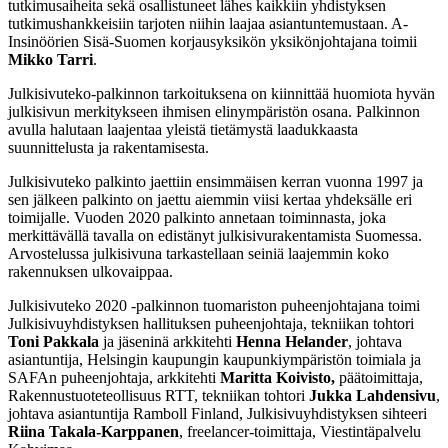
tutkimusaiheita sekä osallistuneet lähes kaikkiin yhdistyksen
tutkimushankkeisiin tarjoten niihin laajaa asiantuntemustaan. A-
Insinöörien Sisä-Suomen korjausyksikön yksikönjohtajana toimii
Mikko Tarri
.
Julkisivuteko-palkinnon tarkoituksena on kiinnittää huomiota hyvän
julkisivun merkitykseen ihmisen elinympäristön osana. Palkinnon
avulla halutaan laajentaa yleistä tietämystä laadukkaasta
suunnittelusta ja rakentamisesta.
Julkisivuteko palkinto jaettiin ensimmäisen kerran vuonna 1997 ja
sen jälkeen palkinto on jaettu aiemmin viisi kertaa yhdeksälle eri
toimijalle. Vuoden 2020 palkinto annetaan toiminnasta, joka
merkittävällä tavalla on edistänyt julkisivurakentamista Suomessa.
Arvostelussa julkisivuna tarkastellaan seiniä laajemmin koko
rakennuksen ulkovaippaa.
Julkisivuteko 2020 -palkinnon tuomariston puheenjohtajana toimi
Julkisivuyhdistyksen hallituksen puheenjohtaja, tekniikan tohtori
Toni Pakkala
ja jäseninä arkkitehti
Henna Helander
, johtava
asiantuntija, Helsingin kaupungin kaupunkiympäristön toimiala ja
SAFAn puheenjohtaja, arkkitehti
Maritta Koivisto,
päätoimittaja,
Rakennustuoteteollisuus RTT, tekniikan tohtori
Jukka Lahdensivu
,
johtava asiantuntija Ramboll Finland, Julkisivuyhdistyksen sihteeri
Riina Takala-Karppanen
, freelancer-toimittaja, Viestintäpalvelu