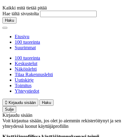
Kaikki mitä tietää pitää
Hae tältä sivustolta
Haku
Etusivu
100 tuoreinta
Suurimmat
100 tuoreinta
Keskustelut
Näköislehti
Tilaa Rakennuslehti
Uutiskirje
Toimitus
Yhteystiedot
Kirjaudu sisään
Haku
Sulje
Kirjaudu sisään
Voit kirjautua sisään, jos olet jo aiemmin rekisteröitynyt ja sen
yhteydessä luonut käyttäjäprofiilin
Käyttäjäprofiilissa käyttäjätunnuksenasi toimii