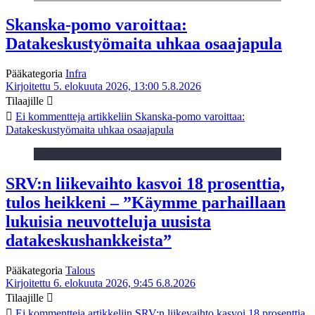
Skanska-pomo varoittaa:
Datakeskustyömaita uhkaa osaajapula
Pääkategoria
Infra
Kirjoitettu 5. elokuuta 2026, 13:00
5.8.2026
Tilaajille
Ei kommentteja
artikkeliin Skanska-pomo varoittaa:
Datakeskustyömaita uhkaa osaajapula
SRV:n liikevaihto kasvoi 18 prosenttia,
tulos heikkeni – ”Käymme parhaillaan
lukuisia neuvotteluja uusista
datakeskushankkeista”
Pääkategoria
Talous
Kirjoitettu 6. elokuuta 2026, 9:45
6.8.2026
Tilaajille
Ei kommentteja
artikkeliin SRV:n liikevaihto kasvoi 18 prosenttia,