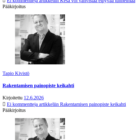
Ei kommentteja
artikkeliin Kesä voi vahvistaa elpyvää tunnelmaa
Pääkirjoitus
Tapio Kivistö
Rakentamisen painopiste keikahti
Kirjoitettu
12.6.2026
Ei kommentteja
artikkeliin Rakentamisen painopiste keikahti
Pääkirjoitus