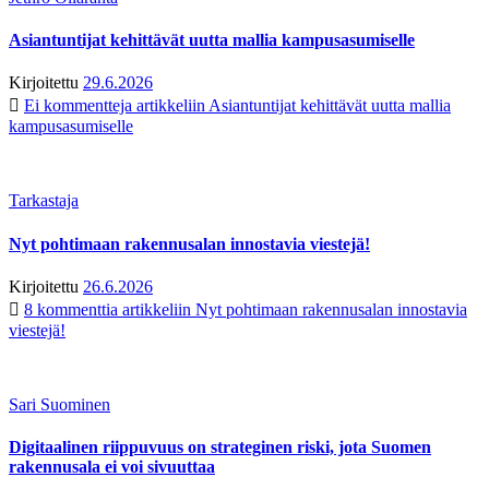
Asiantuntijat kehittävät uutta mallia kampusasumiselle
Kirjoitettu
29.6.2026
Ei kommentteja
artikkeliin Asiantuntijat kehittävät uutta mallia
kampusasumiselle
Tarkastaja
Nyt pohtimaan rakennusalan innostavia viestejä!
Kirjoitettu
26.6.2026
8 kommenttia
artikkeliin Nyt pohtimaan rakennusalan innostavia
viestejä!
Sari Suominen
Digitaalinen riippuvuus on strateginen riski, jota Suomen
rakennusala ei voi sivuuttaa