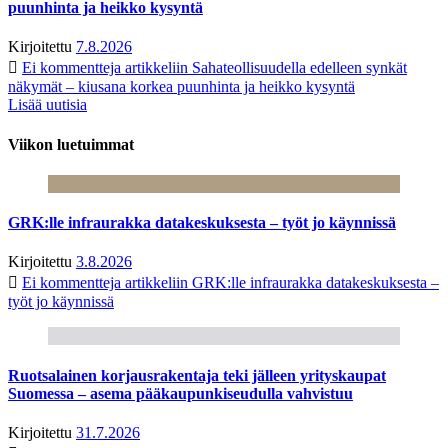
puunhinta ja heikko kysyntä
Kirjoitettu
7.8.2026
Ei kommentteja
artikkeliin Sahateollisuudella edelleen synkät
näkymät – kiusana korkea puunhinta ja heikko kysyntä
Lisää uutisia
Viikon luetuimmat
GRK:lle infraurakka datakeskuksesta – työt jo käynnissä
Kirjoitettu
3.8.2026
Ei kommentteja
artikkeliin GRK:lle infraurakka datakeskuksesta –
työt jo käynnissä
Ruotsalainen korjausrakentaja teki jälleen yrityskaupat
Suomessa – asema pääkaupunkiseudulla vahvistuu
Kirjoitettu
31.7.2026