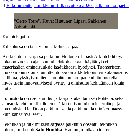
Ei kommentteja
artikkeliin Julkisivuteko 2020 -palkinnot on jaettu
”Cerro Torre". Kuva: Huttunen-Lipasti-Pakkanen
Arkkitehdit
Kuuntele juttu
Kilpailussa oli tänä vuonna kolme sarjaa.
Arkkitehtuuri-sarjassa palkittiin Huttunen-Lipasti Arkkitehdit oy,
joka on vuosien ajan suunnittelukohteissaan käyttänyt eri
materiaalien ominaisuuksia laadukkaasti hyödyksi. Tuomariston
mukaan toimiston suunnittelutöissä on arkkitehtoninen kokonaisuus
hallittua, yksityiskohtien suunnitteluun on paneuduttu huolella ja
myös usein innovatiivisesti pyritty ja onnistuttu kehittämään jotain
uutta.
Toimistolla on useita uudis- ja korjausrakentamisen kohteita, sekä
aluearkkitehtuurikilpailujen että korttelisuunnitelmien voittoja ja
toteutuksia. Heidät on palkittu useilla palkinnoilla niin kotimaassa
kuin kansainvälisesti.
Tekniikan ja tutkimuksen sarjassa palkittiin dosentti, tekniikan
tohtori, arkkitehti
Satu Huuhka
. Hän on jo pitkään tehnyt