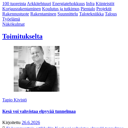
100 tuoreinta
Arkkitehtuuri
Energiatehokkuus
Infra
Kiinteistöt
Korjausrakentaminen
Koulutus ja tutkimus
Pientalo
Projektit
Rakennustuote
Rakentaminen
Suunnittelu
Talotekniikka
Talous
Työelämä
Näkökulmat
Toimitukselta
Tapio Kivistö
Kesä voi vahvistaa elpyvää tunnelmaa
Kirjoitettu
26.6.2026