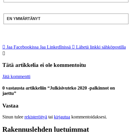
EN YMMÄRTÄNYT
Jaa Facebookissa
Jaa LinkedInissä
Lähetä linkki sähköpostilla
Tätä artikkelia ei ole kommentoitu
Jätä kommentti
0 vastausta artikkeliin “Julkisivuteko 2020 -palkinnot on
jaettu”
Vastaa
Sinun tulee
rekisteröityä
tai
kirjautua
kommentoidaksesi.
Rakennuslehden luetuimmat