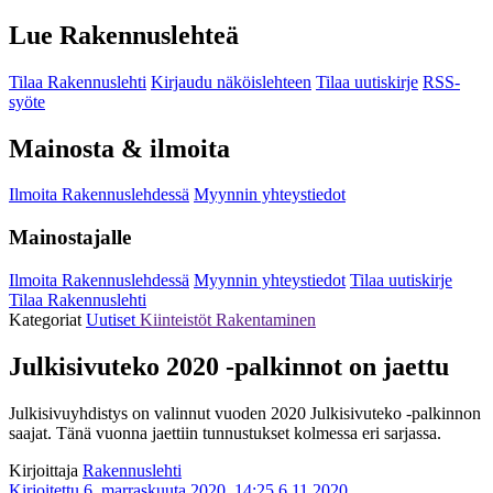
Lue Rakennuslehteä
Tilaa Rakennuslehti
Kirjaudu näköislehteen
Tilaa uutiskirje
RSS-
syöte
Mainosta & ilmoita
Ilmoita Rakennuslehdessä
Myynnin yhteystiedot
Mainostajalle
Ilmoita Rakennuslehdessä
Myynnin yhteystiedot
Tilaa uutiskirje
Tilaa Rakennuslehti
Kategoriat
Uutiset
Kiinteistöt
Rakentaminen
Julkisivuteko 2020 -palkinnot on jaettu
Julkisivuyhdistys on valinnut vuoden 2020 Julkisivuteko -palkinnon
saajat. Tänä vuonna jaettiin tunnustukset kolmessa eri sarjassa.
Kirjoittaja
Rakennuslehti
Kirjoitettu 6. marraskuuta 2020, 14:25
6.11.2020