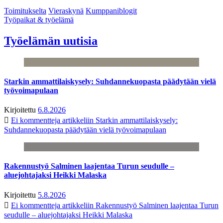
Toimitukselta
Vieraskynä
Kumppaniblogit
Työpaikat & työelämä
Työelämän uutisia
Starkin ammattilaiskysely: Suhdannekuopasta päädytään vielä
työvoimapulaan
Kirjoitettu
6.8.2026
Ei kommentteja
artikkeliin Starkin ammattilaiskysely:
Suhdannekuopasta päädytään vielä työvoimapulaan
Rakennustyö Salminen laajentaa Turun seudulle –
aluejohtajaksi Heikki Malaska
Kirjoitettu
5.8.2026
Ei kommentteja
artikkeliin Rakennustyö Salminen laajentaa Turun
seudulle – aluejohtajaksi Heikki Malaska