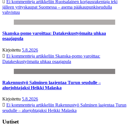
Ei kommentteja
artikkeliin Ruotsalainen korjausrakentaja teki
jälleen yrityskaupat Suomessa – asema pääkaupunkiseudulla
vahvistuu
Skanska-pomo varoittaa: Datakeskustyömaita uhkaa
osaajapula
Kirjoitettu
5.8.2026
Ei kommentteja
artikkeliin Skanska-pomo varoittaa:
Datakeskustyömaita uhkaa osaajapula
Rakennustyö Salminen laajentaa Turun seudulle –
aluejohtajaksi Heikki Malaska
Kirjoitettu
5.8.2026
Ei kommentteja
artikkeliin Rakennustyö Salminen laajentaa Turun
seudulle – aluejohtajaksi Heikki Malaska
Uutiset