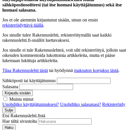
sähköpostiosoitteesi (tai itse luomasi käyttäjätunnus) sekä itse
luomasi salasana.
Jos et ole aiemmin kirjautunut sisään, sinun on ensin
rekisteröidyttävä täällä
.
Jos sinulle tulee Rakennuslehti, rekisteröitymällä saat kaikki
rakennuslehti.fi-sisällöt luettavaksesi.
Jos sinulle ei tule Rakennuslehteä, voit silti rekisteröityä, jolloin saat
oikeuden kommentoida lukottomia artikkeleita, mutta et pääse
lukemaan lukittuja artikkeleita.
Tilaa Rakennuslehti tästä
tai hyödynnä
maksuton koejakso tästä
.
Sähköposti tai käyttäjätunnus
Salasana
Kirjaudu sisään
Muista minut
Unohditko käyttäjätunnuksesi?
Unohditko salasanasi?
Rekisteröidy
Sulje
Etsi Rakennuslehti.fistä
Hae tältä sivustolta
Haku