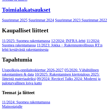
Toimialakatsaukset
Suurimmat 2025
Suurimmat 2024
Suurimmat 2023
Suurimmat 2022
Kaupalliset liitteet
11/2025: Suomea rakentamassa
12/2024: INFRA-lehti
11/2024:
Suomea rakentamassa
11/2023: Jokka − Rakennusteollisuus RT:n
lehti kestävästä rakentamisesta
Tapahtumia
Urapolkuja-oppilaitoskiertue 2026-2027
05/2026: Vähähiilinen
rakentaminen & data
10/2025: Rakentamisen kiertotalous 2025:
Jätteistä materiaaleiksi
09/2024: Recticel Talks 2024: Moderni ja
paloturvallinen loiva katto
Teemat ja liitteet
11/2024: Suomea rakentamassa
Mainostajalle