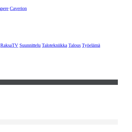
pere
Caverion
RaksaTV
Suunnittelu
Talotekniikka
Talous
Työelämä