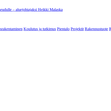
eudulle – aluejohtajaksi Heikki Malaska
srakentaminen
Koulutus ja tutkimus
Pientalo
Projektit
Rakennustuote
R