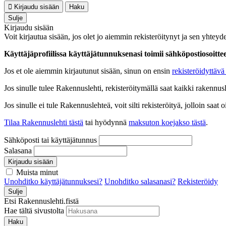
Kirjaudu sisään
Haku
Sulje
Kirjaudu sisään
Voit kirjautua sisään, jos olet jo aiemmin rekisteröitynyt ja sen yhteyde
Käyttäjäprofiilissa käyttäjätunnuksenasi toimii sähköpostiosoittees
Jos et ole aiemmin kirjautunut sisään, sinun on ensin
rekisteröidyttävä 
Jos sinulle tulee Rakennuslehti, rekisteröitymällä saat kaikki rakennusle
Jos sinulle ei tule Rakennuslehteä, voit silti rekisteröityä, jolloin sa
Tilaa Rakennuslehti tästä
tai hyödynnä
maksuton koejakso tästä
.
Sähköposti tai käyttäjätunnus
Salasana
Kirjaudu sisään
Muista minut
Unohditko käyttäjätunnuksesi?
Unohditko salasanasi?
Rekisteröidy
Sulje
Etsi Rakennuslehti.fistä
Hae tältä sivustolta
Haku