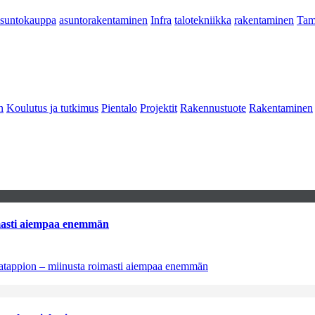
asuntokauppa
asuntorakentaminen
Infra
talotekniikka
rakentaminen
Tam
n
Koulutus ja tutkimus
Pientalo
Projektit
Rakennustuote
Rakentaminen
imasti aiempaa enemmän
natappion – miinusta roimasti aiempaa enemmän