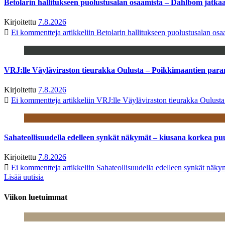
Betolarin hallitukseen puolustusalan osaamista – Dahlbom jatk
Kirjoitettu
7.8.2026
Ei kommentteja
artikkeliin Betolarin hallitukseen puolustusalan o
VRJ:lle Väyläviraston tieurakka Oulusta – Poikkimaantien par
Kirjoitettu
7.8.2026
Ei kommentteja
artikkeliin VRJ:lle Väyläviraston tieurakka Oulust
Sahateollisuudella edelleen synkät näkymät – kiusana korkea pu
Kirjoitettu
7.8.2026
Ei kommentteja
artikkeliin Sahateollisuudella edelleen synkät näk
Lisää uutisia
Viikon luetuimmat