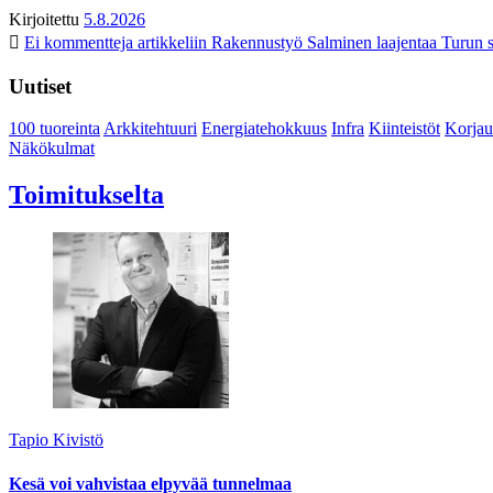
Kirjoitettu
5.8.2026
Ei kommentteja
artikkeliin Rakennustyö Salminen laajentaa Turun s
Uutiset
100 tuoreinta
Arkkitehtuuri
Energiatehokkuus
Infra
Kiinteistöt
Korjau
Näkökulmat
Toimitukselta
Tapio Kivistö
Kesä voi vahvistaa elpyvää tunnelmaa