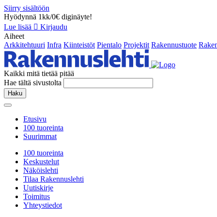
Siirry sisältöön
Hyödynnä 1kk/0€ diginäyte!
Lue lisää
Kirjaudu
Aiheet
Arkkitehtuuri
Infra
Kiinteistöt
Pientalo
Projektit
Rakennustuote
Raken
Kaikki mitä tietää pitää
Hae tältä sivustolta
Haku
Etusivu
100 tuoreinta
Suurimmat
100 tuoreinta
Keskustelut
Näköislehti
Tilaa Rakennuslehti
Uutiskirje
Toimitus
Yhteystiedot