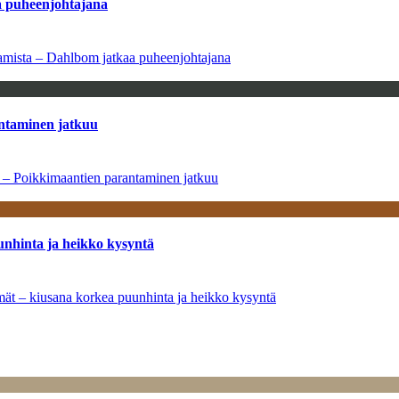
aa puheenjohtajana
saamista – Dahlbom jatkaa puheenjohtajana
antaminen jatkuu
a – Poikkimaantien parantaminen jatkuu
unhinta ja heikko kysyntä
ymät – kiusana korkea puunhinta ja heikko kysyntä