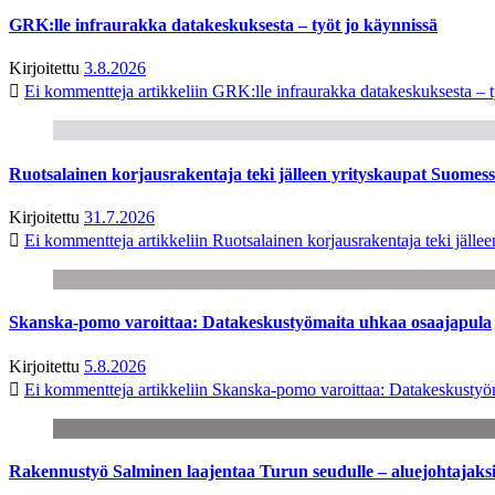
GRK:lle infraurakka datakeskuksesta – työt jo käynnissä
Kirjoitettu
3.8.2026
Ei kommentteja
artikkeliin GRK:lle infraurakka datakeskuksesta – t
Ruotsalainen korjausrakentaja teki jälleen yrityskaupat Suome
Kirjoitettu
31.7.2026
Ei kommentteja
artikkeliin Ruotsalainen korjausrakentaja teki jäl
Skanska-pomo varoittaa: Datakeskustyömaita uhkaa osaajapula
Kirjoitettu
5.8.2026
Ei kommentteja
artikkeliin Skanska-pomo varoittaa: Datakeskustyö
Rakennustyö Salminen laajentaa Turun seudulle – aluejohtajaks