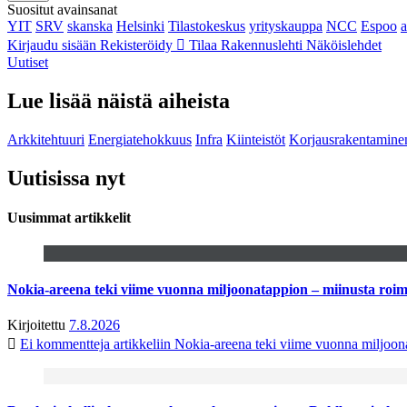
Suositut avainsanat
YIT
SRV
skanska
Helsinki
Tilastokeskus
yrityskauppa
NCC
Espoo
Kirjaudu sisään
Rekisteröidy
Tilaa Rakennuslehti
Näköislehdet
Uutiset
Lue lisää näistä aiheista
Arkkitehtuuri
Energiatehokkuus
Infra
Kiinteistöt
Korjausrakentamine
Uutisissa nyt
Uusimmat artikkelit
Nokia-areena teki viime vuonna miljoonatappion – miinusta ro
Kirjoitettu
7.8.2026
Ei kommentteja
artikkeliin Nokia-areena teki viime vuonna miljoo