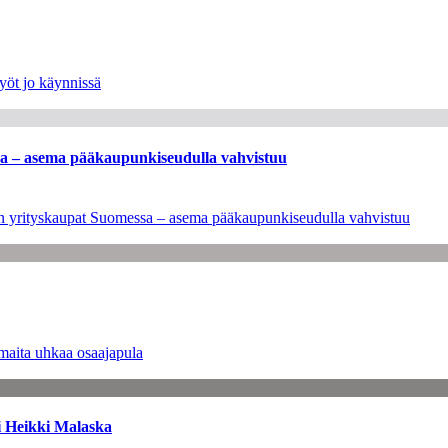
yöt jo käynnissä
ssa – asema pääkaupunkiseudulla vahvistuu
leen yrityskaupat Suomessa – asema pääkaupunkiseudulla vahvistuu
maita uhkaa osaajapula
i Heikki Malaska