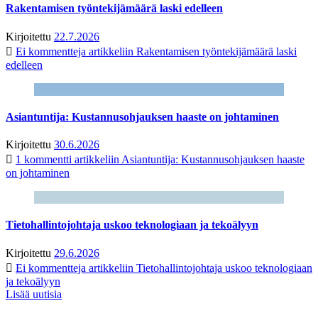
Rakentamisen työntekijämäärä laski edelleen
Kirjoitettu
22.7.2026
Ei kommentteja
artikkeliin Rakentamisen työntekijämäärä laski
edelleen
Asiantuntija: Kustannusohjauksen haaste on johtaminen
Kirjoitettu
30.6.2026
1 kommentti
artikkeliin Asiantuntija: Kustannusohjauksen haaste
on johtaminen
Tietohallintojohtaja uskoo teknologiaan ja tekoälyyn
Kirjoitettu
29.6.2026
Ei kommentteja
artikkeliin Tietohallintojohtaja uskoo teknologiaan
ja tekoälyyn
Lisää uutisia