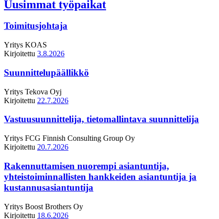
Uusimmat työpaikat
Toimitusjohtaja
Yritys
KOAS
Kirjoitettu
3.8.2026
Suunnittelupäällikkö
Yritys
Tekova Oyj
Kirjoitettu
22.7.2026
Vastuusuunnittelija, tietomallintava suunnittelija
Yritys
FCG Finnish Consulting Group Oy
Kirjoitettu
20.7.2026
Rakennuttamisen nuorempi asiantuntija,
yhteistoiminnallisten hankkeiden asiantuntija ja
kustannusasiantuntija
Yritys
Boost Brothers Oy
Kirjoitettu
18.6.2026