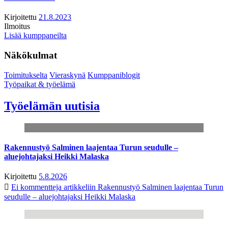
Kirjoitettu
21.8.2023
Ilmoitus
Lisää kumppaneilta
Näkökulmat
Toimitukselta
Vieraskynä
Kumppaniblogit
Työpaikat & työelämä
Työelämän uutisia
Rakennustyö Salminen laajentaa Turun seudulle –
aluejohtajaksi Heikki Malaska
Kirjoitettu
5.8.2026
Ei kommentteja
artikkeliin Rakennustyö Salminen laajentaa Turun
seudulle – aluejohtajaksi Heikki Malaska