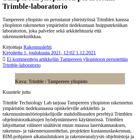
Trimble-laboratorio
Tampereen yliopisto on perustanut yhteistyössä Trimblen kanssa
yliopiston rakennetun ympäristön tiedekuntaan huipputekniikan
laboratorion, joka palvelee sekä arkkitehtuuria että
rakennustekniikkaa.
Kirjoittaja
Rakennuslehti
Kirjoitettu 1. joulukuuta 2021, 12:02
1.12.2021
Ei kommentteja
artikkeliin Tampereen yliopistoon perustettiin
Trimble-laboratorio
Kuva: Trimble / Tampereen yliopisto
Kuuntele juttu
Trimble Technology Lab tarjoaa Tampereen yliopiston rakennetun
ympäristön tiedekunnassa opiskeleville arkkitehti- ja
rakennusinsinööriopiskelijoille mahdollisuuden perehtyä Trimblen
ohjelmistoratkaisujen hyödyntämiseen käytännössä. Trimblen
lahjoittamat välineet sisältävät muun muassa laserskannauksen,
rakennus- ja rakennesuunnittelun, projektien kustannuslaskennan,
BIM-pohjaisen aikataulutuksen ja rakenneanalyysin ohjelmistoja ja