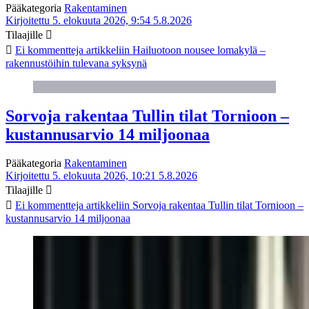
Pääkategoria
Rakentaminen
Kirjoitettu 5. elokuuta 2026, 9:54
5.8.2026
Tilaajille
Ei kommentteja
artikkeliin Hailuotoon nousee lomakylä –
rakennustöihin tulevana syksynä
Sorvoja rakentaa Tullin tilat Tornioon –
kustannusarvio 14 miljoonaa
Pääkategoria
Rakentaminen
Kirjoitettu 5. elokuuta 2026, 10:21
5.8.2026
Tilaajille
Ei kommentteja
artikkeliin Sorvoja rakentaa Tullin tilat Tornioon –
kustannusarvio 14 miljoonaa