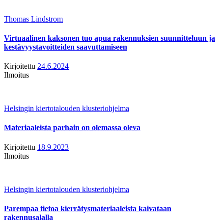
Thomas Lindstrom
Virtuaalinen kaksonen tuo apua rakennuksien suunnitteluun ja
kestävyystavoitteiden saavuttamiseen
Kirjoitettu
24.6.2024
Ilmoitus
Helsingin kiertotalouden klusteriohjelma
Materiaaleista parhain on olemassa oleva
Kirjoitettu
18.9.2023
Ilmoitus
Helsingin kiertotalouden klusteriohjelma
Parempaa tietoa kierrätysmateriaaleista kaivataan
rakennusalalla