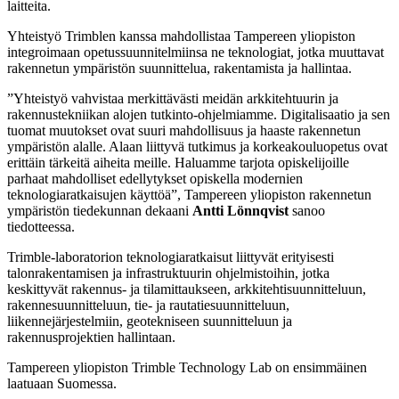
laitteita.
Yhteistyö Trimblen kanssa mahdollistaa Tampereen yliopiston
integroimaan opetussuunnitelmiinsa ne teknologiat, jotka muuttavat
rakennetun ympäristön suunnittelua, rakentamista ja hallintaa.
”Yhteistyö vahvistaa merkittävästi meidän arkkitehtuurin ja
rakennustekniikan alojen tutkinto-ohjelmiamme. Digitalisaatio ja sen
tuomat muutokset ovat suuri mahdollisuus ja haaste rakennetun
ympäristön alalle. Alaan liittyvä tutkimus ja korkeakouluopetus ovat
erittäin tärkeitä aiheita meille. Haluamme tarjota opiskelijoille
parhaat mahdolliset edellytykset opiskella modernien
teknologiaratkaisujen käyttöä”, Tampereen yliopiston rakennetun
ympäristön tiedekunnan dekaani
Antti Lönnqvist
sanoo
tiedotteessa.
Trimble-laboratorion teknologiaratkaisut liittyvät erityisesti
talonrakentamisen ja infrastruktuurin ohjelmistoihin, jotka
keskittyvät rakennus- ja tilamittaukseen, arkkitehtisuunnitteluun,
rakennesuunnitteluun, tie- ja rautatiesuunnitteluun,
liikennejärjestelmiin, geotekniseen suunnitteluun ja
rakennusprojektien hallintaan.
Tampereen yliopiston Trimble Technology Lab on ensimmäinen
laatuaan Suomessa.