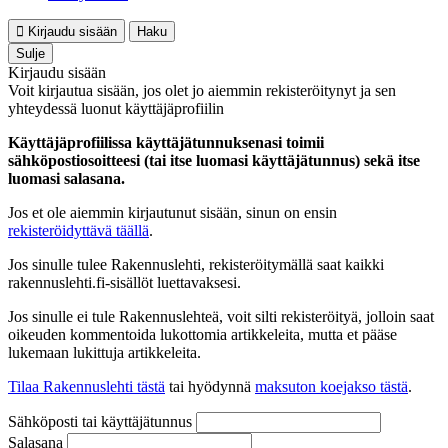
Kirjaudu sisään
Haku
Sulje
Kirjaudu sisään
Voit kirjautua sisään, jos olet jo aiemmin rekisteröitynyt ja sen
yhteydessä luonut käyttäjäprofiilin
Käyttäjäprofiilissa käyttäjätunnuksenasi toimii
sähköpostiosoitteesi (tai itse luomasi käyttäjätunnus) sekä itse
luomasi salasana.
Jos et ole aiemmin kirjautunut sisään, sinun on ensin
rekisteröidyttävä täällä
.
Jos sinulle tulee Rakennuslehti, rekisteröitymällä saat kaikki
rakennuslehti.fi-sisällöt luettavaksesi.
Jos sinulle ei tule Rakennuslehteä, voit silti rekisteröityä, jolloin saat
oikeuden kommentoida lukottomia artikkeleita, mutta et pääse
lukemaan lukittuja artikkeleita.
Tilaa Rakennuslehti tästä
tai hyödynnä
maksuton koejakso tästä
.
Sähköposti tai käyttäjätunnus
Salasana