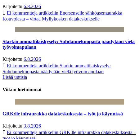
Kirjoitettu
6.8.2026
Ei kommentteja
artikkeliin Enersenselle sähköasemaurakka
Kouvolasta – virtaa Myllykosken datakeskukselle
Starkin ammattilaiskysely: Suhdannekuopasta päädytään vielä
työvoimapulaan
Kirjoitettu
6.8.2026
Ei kommentteja
artikkeliin Starkin ammattilaiskysely:
Suhdannekuopasta päädytään vielä työvoimapulaan
Lisää uutisia
Viikon luetuimmat
GRK:lle infraurakka datakeskuksesta – työt jo käynnissä
Kirjoitettu
3.8.2026
Ei kommentteja
artikkeliin GRK:lle infraurakka datakeskuksesta –
työt jo käynnissä