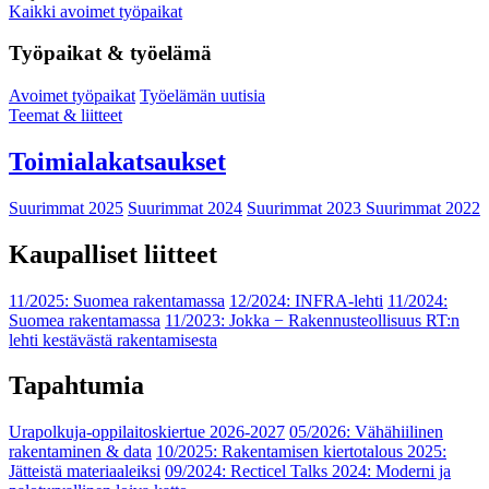
Kaikki avoimet työpaikat
Työpaikat & työelämä
Avoimet työpaikat
Työelämän uutisia
Teemat & liitteet
Toimialakatsaukset
Suurimmat 2025
Suurimmat 2024
Suurimmat 2023
Suurimmat 2022
Kaupalliset liitteet
11/2025: Suomea rakentamassa
12/2024: INFRA-lehti
11/2024:
Suomea rakentamassa
11/2023: Jokka − Rakennusteollisuus RT:n
lehti kestävästä rakentamisesta
Tapahtumia
Urapolkuja-oppilaitoskiertue 2026-2027
05/2026: Vähähiilinen
rakentaminen & data
10/2025: Rakentamisen kiertotalous 2025:
Jätteistä materiaaleiksi
09/2024: Recticel Talks 2024: Moderni ja