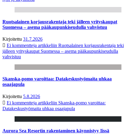
Ruotsalainen korjausrakentaja teki jälleen yrityskaupat
Suomessa – asema pääkaupunkiseudulla vahvistuu
Kirjoitettu
31.7.2026
Ei kommentteja
artikkeliin Ruotsalainen korjausrakentaja teki
jälleen yrityskaupat Suomessa – asema pääkaupunkiseudulla
vahvistuu
Skanska-pomo varoittaa: Datakeskustyömaita uhkaa
osaajapula
Kirjoitettu
5.8.2026
Ei kommentteja
artikkeliin Skanska-pomo varoittaa:
Datakeskustyömaita uhkaa osaajapula
Aurora Sea Resortin rakentaminen käynnistyy Iissä