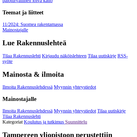
paloturvallinen loiva katto
Teemat ja liitteet
11/2024: Suomea rakentamassa
Mainostajalle
Lue Rakennuslehteä
Tilaa Rakennuslehti
Kirjaudu näköislehteen
Tilaa uutiskirje
RSS-
syöte
Mainosta & ilmoita
Ilmoita Rakennuslehdessä
Myynnin yhteystiedot
Mainostajalle
Ilmoita Rakennuslehdessä
Myynnin yhteystiedot
Tilaa uutiskirje
Tilaa Rakennuslehti
Kategoriat
Koulutus ja tutkimus
Suunnittelu
Tampereen yliopistoon perustettiin