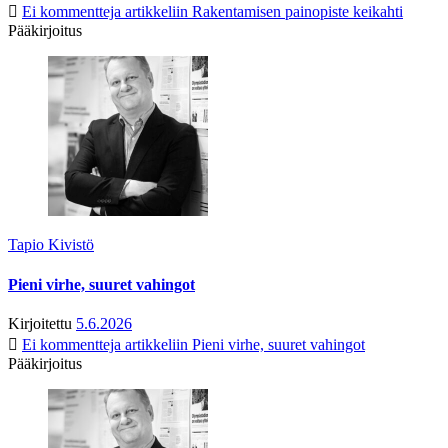
Ei kommentteja
artikkeliin Rakentamisen painopiste keikahti
Pääkirjoitus
Tapio Kivistö
Pieni virhe, suuret vahingot
Kirjoitettu
5.6.2026
Ei kommentteja
artikkeliin Pieni virhe, suuret vahingot
Pääkirjoitus