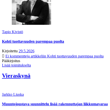
Tapio Kivistö
Kohti tuottavuuden parempaa puolta
Kirjoitettu
29.5.2026
Ei kommentteja
artikkeliin Kohti tuottavuuden parempaa puolta
Pääkirjoitus
Lisää toimitukselta
Vieraskynä
Jarkko Liuska
Muuntojoustava suunnittelu lisää rakennuttajan liikkumavaraa