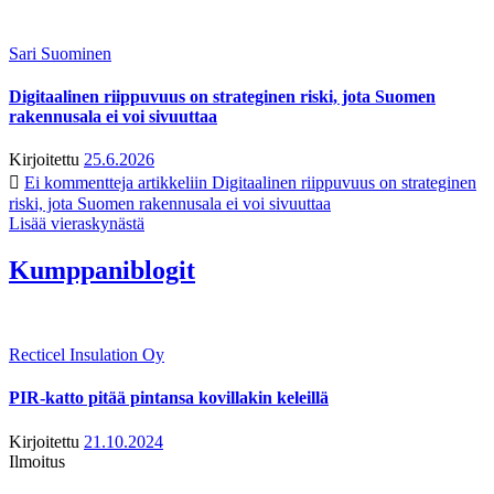
Sari Suominen
Digitaalinen riippuvuus on strateginen riski, jota Suomen
rakennusala ei voi sivuuttaa
Kirjoitettu
25.6.2026
Ei kommentteja
artikkeliin Digitaalinen riippuvuus on strateginen
riski, jota Suomen rakennusala ei voi sivuuttaa
Lisää vieraskynästä
Kumppaniblogit
Recticel Insulation Oy
PIR-katto pitää pintansa kovillakin keleillä
Kirjoitettu
21.10.2024
Ilmoitus