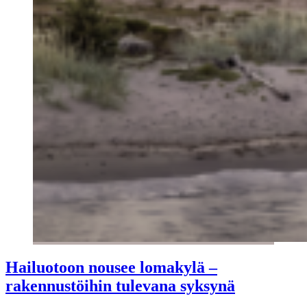
Hailuotoon nousee lomakylä –
rakennustöihin tulevana syksynä