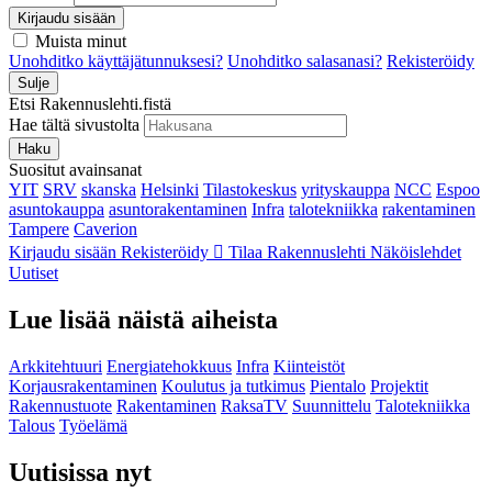
Kirjaudu sisään
Muista minut
Unohditko käyttäjätunnuksesi?
Unohditko salasanasi?
Rekisteröidy
Sulje
Etsi Rakennuslehti.fistä
Hae tältä sivustolta
Haku
Suositut avainsanat
YIT
SRV
skanska
Helsinki
Tilastokeskus
yrityskauppa
NCC
Espoo
asuntokauppa
asuntorakentaminen
Infra
talotekniikka
rakentaminen
Tampere
Caverion
Kirjaudu sisään
Rekisteröidy
Tilaa Rakennuslehti
Näköislehdet
Uutiset
Lue lisää näistä aiheista
Arkkitehtuuri
Energiatehokkuus
Infra
Kiinteistöt
Korjausrakentaminen
Koulutus ja tutkimus
Pientalo
Projektit
Rakennustuote
Rakentaminen
RaksaTV
Suunnittelu
Talotekniikka
Talous
Työelämä
Uutisissa nyt