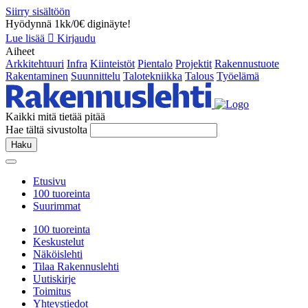
Siirry sisältöön
Hyödynnä 1kk/0€ diginäyte!
Lue lisää
Kirjaudu
Aiheet
Arkkitehtuuri
Infra
Kiinteistöt
Pientalo
Projektit
Rakennustuote
Rakentaminen
Suunnittelu
Talotekniikka
Talous
Työelämä
Kaikki mitä tietää pitää
Hae tältä sivustolta
Haku
Etusivu
100 tuoreinta
Suurimmat
100 tuoreinta
Keskustelut
Näköislehti
Tilaa Rakennuslehti
Uutiskirje
Toimitus
Yhteystiedot