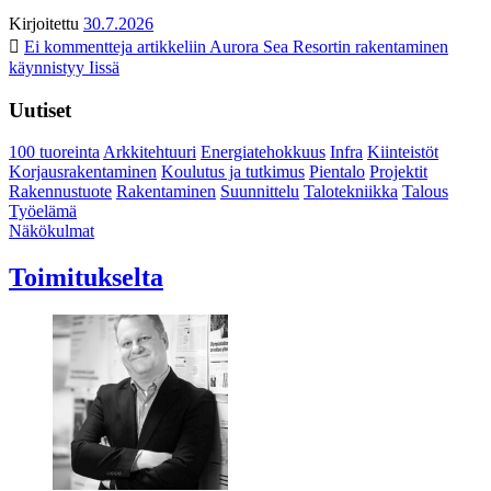
Kirjoitettu
30.7.2026
Ei kommentteja
artikkeliin Aurora Sea Resortin rakentaminen
käynnistyy Iissä
Uutiset
100 tuoreinta
Arkkitehtuuri
Energiatehokkuus
Infra
Kiinteistöt
Korjausrakentaminen
Koulutus ja tutkimus
Pientalo
Projektit
Rakennustuote
Rakentaminen
Suunnittelu
Talotekniikka
Talous
Työelämä
Näkökulmat
Toimitukselta