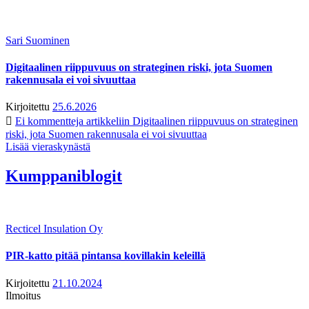
Sari Suominen
Digitaalinen riippuvuus on strateginen riski, jota Suomen
rakennusala ei voi sivuuttaa
Kirjoitettu
25.6.2026
Ei kommentteja
artikkeliin Digitaalinen riippuvuus on strateginen
riski, jota Suomen rakennusala ei voi sivuuttaa
Lisää vieraskynästä
Kumppaniblogit
Recticel Insulation Oy
PIR-katto pitää pintansa kovillakin keleillä
Kirjoitettu
21.10.2024
Ilmoitus