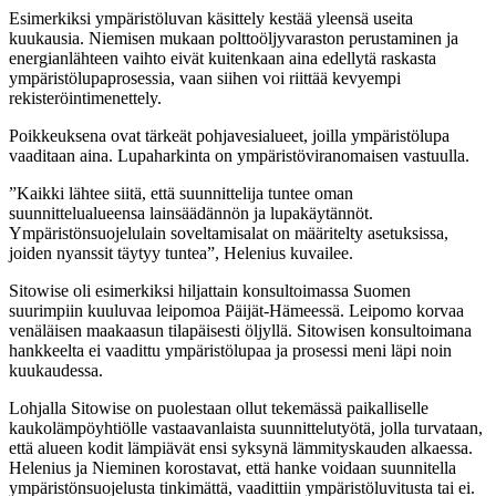
Esimerkiksi ympäristöluvan käsittely kestää yleensä useita
kuukausia. Niemisen mukaan polttoöljyvaraston perustaminen ja
energianlähteen vaihto eivät kuitenkaan aina edellytä raskasta
ympäristölupaprosessia, vaan siihen voi riittää kevyempi
rekisteröintimenettely.
Poikkeuksena ovat tärkeät pohjavesialueet, joilla ympäristölupa
vaaditaan aina. Lupaharkinta on ympäristöviranomaisen vastuulla.
”Kaikki lähtee siitä, että suunnittelija tuntee oman
suunnittelualueensa lainsäädännön ja lupakäytännöt.
Ympäristönsuojelulain soveltamisalat on määritelty asetuksissa,
joiden nyanssit täytyy tuntea”, Helenius kuvailee.
Sitowise oli esimerkiksi hiljattain konsultoimassa Suomen
suurimpiin kuuluvaa leipomoa Päijät-Hämeessä. Leipomo korvaa
venäläisen maakaasun tilapäisesti öljyllä. Sitowisen konsultoimana
hankkeelta ei vaadittu ympäristölupaa ja prosessi meni läpi noin
kuukaudessa.
Lohjalla Sitowise on puolestaan ollut tekemässä paikalliselle
kaukolämpöyhtiölle vastaavanlaista suunnittelutyötä, jolla turvataan,
että alueen kodit lämpiävät ensi syksynä lämmityskauden alkaessa.
Helenius ja Nieminen korostavat, että hanke voidaan suunnitella
ympäristönsuojelusta tinkimättä, vaadittiin ympäristöluvitusta tai ei.