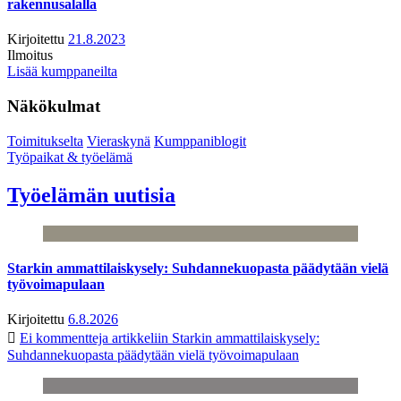
rakennusalalla
Kirjoitettu
21.8.2023
Ilmoitus
Lisää kumppaneilta
Näkökulmat
Toimitukselta
Vieraskynä
Kumppaniblogit
Työpaikat & työelämä
Työelämän uutisia
Starkin ammattilaiskysely: Suhdannekuopasta päädytään vielä
työvoimapulaan
Kirjoitettu
6.8.2026
Ei kommentteja
artikkeliin Starkin ammattilaiskysely:
Suhdannekuopasta päädytään vielä työvoimapulaan