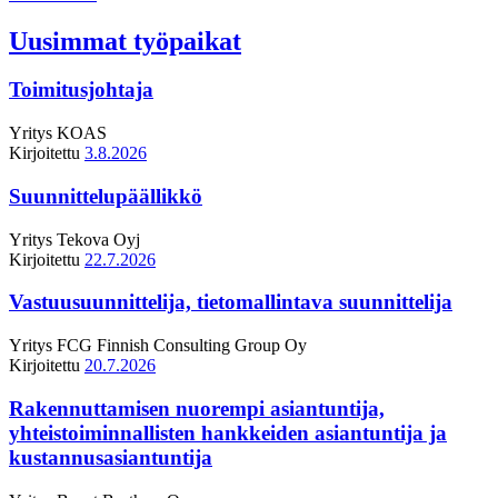
Uusimmat työpaikat
Toimitusjohtaja
Yritys
KOAS
Kirjoitettu
3.8.2026
Suunnittelupäällikkö
Yritys
Tekova Oyj
Kirjoitettu
22.7.2026
Vastuusuunnittelija, tietomallintava suunnittelija
Yritys
FCG Finnish Consulting Group Oy
Kirjoitettu
20.7.2026
Rakennuttamisen nuorempi asiantuntija,
yhteistoiminnallisten hankkeiden asiantuntija ja
kustannusasiantuntija