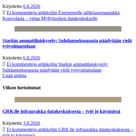
Kirjoitettu
6.8.2026
Ei kommentteja
artikkeliin Enersenselle sähköasemaurakka
Kouvolasta – virtaa Myllykosken datakeskukselle
Starkin ammattilaiskysely: Suhdannekuopasta päädytään vielä
työvoimapulaan
Kirjoitettu
6.8.2026
Ei kommentteja
artikkeliin Starkin ammattilaiskysely:
Suhdannekuopasta päädytään vielä työvoimapulaan
Lisää uutisia
Viikon luetuimmat
GRK:lle infraurakka datakeskuksesta – työt jo käynnissä
Kirjoitettu
3.8.2026
Ei kommentteja
artikkeliin GRK:lle infraurakka datakeskuksesta –
työt jo käynnissä