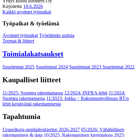
Yritys
Boost Brothers Oy
Kirjoitettu
18.6.2026
Kaikki avoimet työpaikat
Työpaikat & työelämä
Avoimet työpaikat
Työelämän uutisia
Teemat & liitteet
Toimialakatsaukset
Suurimmat 2025
Suurimmat 2024
Suurimmat 2023
Suurimmat 2022
Kaupalliset liitteet
11/2025: Suomea rakentamassa
12/2024: INFRA-lehti
11/2024:
Suomea rakentamassa
11/2023: Jokka − Rakennusteollisuus RT:n
lehti kestävästä rakentamisesta
Tapahtumia
Urapolkuja-oppilaitoskiertue 2026-2027
05/2026: Vähähiilinen
rakentaminen & data
10/2025: Rakentamisen kiertotalous 2025: