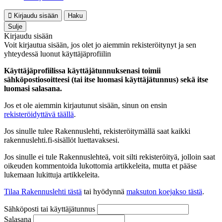
Kirjaudu sisään
Haku
Sulje
Kirjaudu sisään
Voit kirjautua sisään, jos olet jo aiemmin rekisteröitynyt ja sen
yhteydessä luonut käyttäjäprofiilin
Käyttäjäprofiilissa käyttäjätunnuksenasi toimii
sähköpostiosoitteesi (tai itse luomasi käyttäjätunnus) sekä itse
luomasi salasana.
Jos et ole aiemmin kirjautunut sisään, sinun on ensin
rekisteröidyttävä täällä
.
Jos sinulle tulee Rakennuslehti, rekisteröitymällä saat kaikki
rakennuslehti.fi-sisällöt luettavaksesi.
Jos sinulle ei tule Rakennuslehteä, voit silti rekisteröityä, jolloin saat
oikeuden kommentoida lukottomia artikkeleita, mutta et pääse
lukemaan lukittuja artikkeleita.
Tilaa Rakennuslehti tästä
tai hyödynnä
maksuton koejakso tästä
.
Sähköposti tai käyttäjätunnus
Salasana