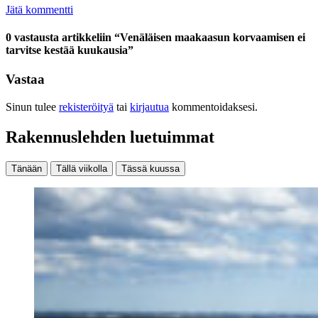
Jätä kommentti
0 vastausta artikkeliin “Venäläisen maakaasun korvaamisen ei
tarvitse kestää kuukausia”
Vastaa
Sinun tulee
rekisteröityä
tai
kirjautua
kommentoidaksesi.
Rakennuslehden luetuimmat
Tänään
Tällä viikolla
Tässä kuussa