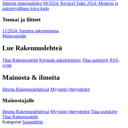
Jätteistä materiaaleiksi
09/2024: Recticel Talks 2024: Moderni ja
paloturvallinen loiva katto
Teemat ja liitteet
11/2024: Suomea rakentamassa
Mainostajalle
Lue Rakennuslehteä
Tilaa Rakennuslehti
Kirjaudu näköislehteen
Tilaa uutiskirje
RSS-
syöte
Mainosta & ilmoita
Ilmoita Rakennuslehdessä
Myynnin yhteystiedot
Mainostajalle
Ilmoita Rakennuslehdessä
Myynnin yhteystiedot
Tilaa uutiskirje
Tilaa Rakennuslehti
Kategoriat
Suunnittelu