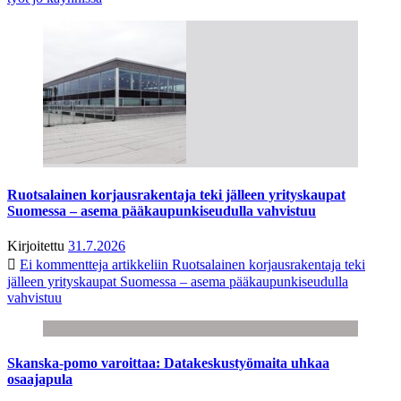
Ruotsalainen korjausrakentaja teki jälleen yrityskaupat
Suomessa – asema pääkaupunkiseudulla vahvistuu
Kirjoitettu
31.7.2026
Ei kommentteja
artikkeliin Ruotsalainen korjausrakentaja teki
jälleen yrityskaupat Suomessa – asema pääkaupunkiseudulla
vahvistuu
Skanska-pomo varoittaa: Datakeskustyömaita uhkaa
osaajapula