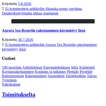
Kirjoitettu
5.8.2026
Ei kommentteja
artikkeliin Skanska-pomo varoittaa:
Datakeskustyömaita uhkaa osaajapula
Aurora Sea Resortin rakentaminen käynnistyy Iissä
Kirjoitettu
30.7.2026
Ei kommentteja
artikkeliin Aurora Sea Resortin rakentaminen
käynnistyy Iissä
Uutiset
100 tuoreinta
Arkkitehtuuri
Energiatehokkuus
Infra
Kiinteistöt
Korjausrakentaminen
Koulutus ja tutkimus
Pientalo
Projektit
Rakennustuote
Rakentaminen
Suunnittelu
Talotekniikka
Talous
Työelämä
Näkökulmat
Toimitukselta