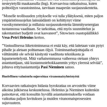
nesteytetyllä maakaasulla (lng). Korvaavissa ratkaisuissa, kuten
polttoöljyn varastoinnissa, tarvitaan maaperän suojausrakenteita.
”Monelle teollisuuden yritykselle voi tulla yllätyksenä, miten paljon
ympäristönsuojelun lainsäädäntö on kehittynyt viime
vuosikymmeninä ja millaisia suojausrakenteita lämmitysenergian
tuotannossa vaaditaan. Se tarkoittaa, että myös suunnittelun ja
rakentamiset budjetit ovat kasvaneet”, Sitowisen osastopäällikkö
Vesa-Petri Helenius
kertoo.
”Vastuullisessa liiketoiminnassa ei enää käy, että laitetaan vain pytyt
pihalle ja aletaan polttamaan öljyä. Toiminnanharjoittajalla ei
välttämättä ole selvää käsitystä vaaditusta tekniikasta ja
lupamenettelystä. Mitä varhaisemmassa vaiheessa otetaan yhteys
asiantuntijaan, sitä kustannustehokkaammin yritys yleensä selviää”,
johtava erityisasiantuntija
Pasi Nieminen
sanoo.
Huolellinen valmistelu sujuvoittaa viranomaisyhteistyötä
Korvaavien ratkaisujen hidasta byrokratiaa on arvosteltu viime
aikoina julkisessa keskustelussa. Helenius ja Nieminen kuitenkin
painottavat, että konsultin hyvällä asiantuntemuksella voidaan
vaikuttaa paljon luvituksen ja muiden viranomaisprosessien
sujuvuuteen.