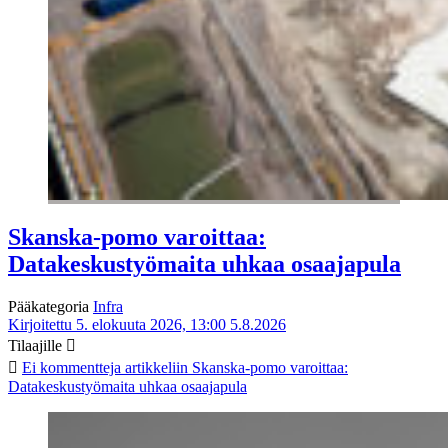
Skanska-pomo varoittaa:
Datakeskustyömaita uhkaa osaajapula
Pääkategoria
Infra
Kirjoitettu 5. elokuuta 2026, 13:00
5.8.2026
Tilaajille
Ei kommentteja
artikkeliin Skanska-pomo varoittaa:
Datakeskustyömaita uhkaa osaajapula