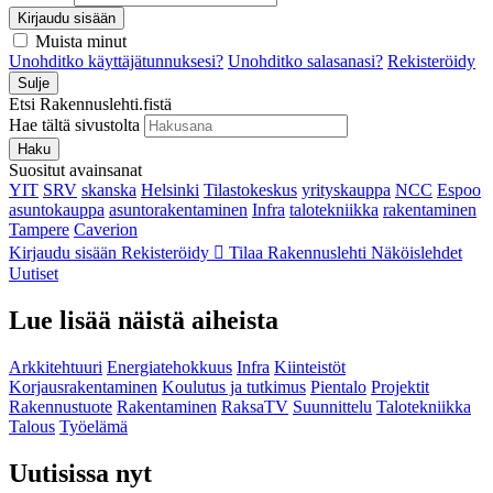
Kirjaudu sisään
Muista minut
Unohditko käyttäjätunnuksesi?
Unohditko salasanasi?
Rekisteröidy
Sulje
Etsi Rakennuslehti.fistä
Hae tältä sivustolta
Haku
Suositut avainsanat
YIT
SRV
skanska
Helsinki
Tilastokeskus
yrityskauppa
NCC
Espoo
asuntokauppa
asuntorakentaminen
Infra
talotekniikka
rakentaminen
Tampere
Caverion
Kirjaudu sisään
Rekisteröidy
Tilaa Rakennuslehti
Näköislehdet
Uutiset
Lue lisää näistä aiheista
Arkkitehtuuri
Energiatehokkuus
Infra
Kiinteistöt
Korjausrakentaminen
Koulutus ja tutkimus
Pientalo
Projektit
Rakennustuote
Rakentaminen
RaksaTV
Suunnittelu
Talotekniikka
Talous
Työelämä
Uutisissa nyt