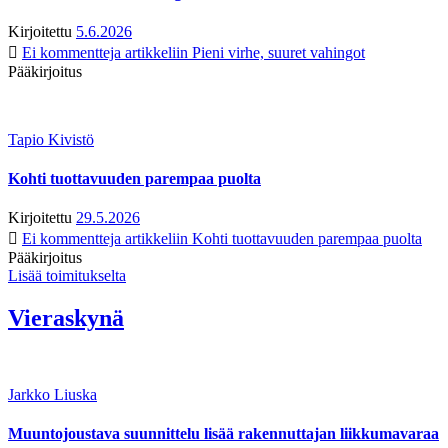
Kirjoitettu
5.6.2026
Ei kommentteja
artikkeliin Pieni virhe, suuret vahingot
Pääkirjoitus
Tapio Kivistö
Kohti tuottavuuden parempaa puolta
Kirjoitettu
29.5.2026
Ei kommentteja
artikkeliin Kohti tuottavuuden parempaa puolta
Pääkirjoitus
Lisää toimitukselta
Vieraskynä
Jarkko Liuska
Muuntojoustava suunnittelu lisää rakennuttajan liikkumavaraa