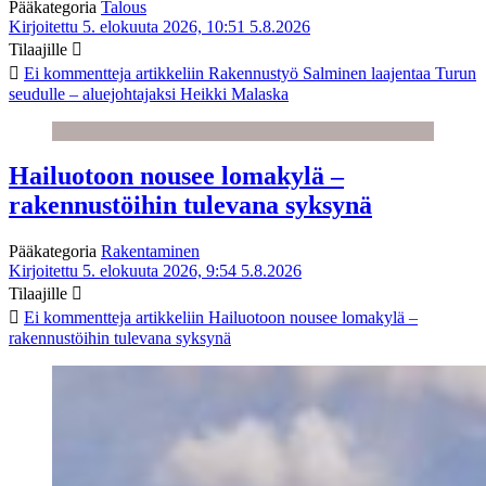
Pääkategoria
Talous
Kirjoitettu 5. elokuuta 2026, 10:51
5.8.2026
Tilaajille
Ei kommentteja
artikkeliin Rakennustyö Salminen laajentaa Turun
seudulle – aluejohtajaksi Heikki Malaska
Hailuotoon nousee lomakylä –
rakennustöihin tulevana syksynä
Pääkategoria
Rakentaminen
Kirjoitettu 5. elokuuta 2026, 9:54
5.8.2026
Tilaajille
Ei kommentteja
artikkeliin Hailuotoon nousee lomakylä –
rakennustöihin tulevana syksynä