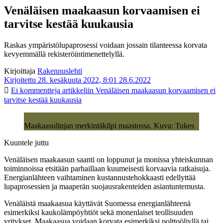
Venäläisen maakaasun korvaamisen ei
tarvitse kestää kuukausia
Raskas ympäristölupaprosessi voidaan jossain tilanteessa korvata
kevyemmällä rekisteröintimenettelyllä.
Kirjoittaja
Rakennuslehti
Kirjoitettu 28. kesäkuuta 2022, 8:01
28.6.2022
Ei kommentteja
artikkeliin Venäläisen maakaasun korvaamisen ei
tarvitse kestää kuukausia
Maakaasulinjan merkintäkilpi maastossa. Kuva: Tukes
Kuuntele juttu
Venäläisen maakaasun saanti on loppunut ja monissa yhteiskunnan
toiminnoissa etsitään parhaillaan kuumeisesti korvaavia ratkaisuja.
Energianlähteen vaihtaminen kustannustehokkaasti edellyttää
lupaprosessien ja maaperän suojausrakenteiden asiantuntemusta.
Venäläistä maakaasua käyttävät Suomessa energianlähteenä
esimerkiksi kaukolämpöyhtiöt sekä monenlaiset teollisuuden
yritykset. Maakaasua voidaan korvata esimerkiksi polttoöljyllä tai