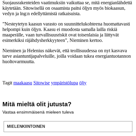
Suojausrakenteiden vaatimuksiin vaikuttaa se, mitä energianlähdettä
käytetään. Sitowisellä on osaamista paitsi öljyn myös biokaasun,
vedyn ja lng:n edellyttämistä ratkaisuista.
”Nesteytetyn kaasun varasto on suunnittelukohteena huomattavasti
helpompi kuin öljyn. Kaasu ei muodosta samalla lailla riskiä
maaperälle, vaan turvallisuusriskit ovat toisenlaisia ja liittyvät
esimerkiksi räjähdysherkkyyteen”, Nieminen kertoo.
Nieminen ja Helenius näkevät, että teollisuudessa on nyt kasvava
tarve asiantuntijapalveluille, joilla voidaan tukea energiantuotannon
huoltovarmuutta.
Tagit
maakaasu
Sitowise
ympäristölupa
öljy
Mitä mieltä olit jutusta?
Vastaa ensimmäisenä mieleen tuleva
MIELENKIINTOINEN