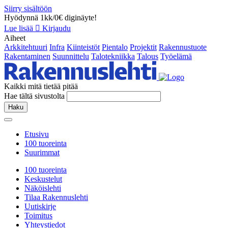
Siirry sisältöön
Hyödynnä 1kk/0€ diginäyte!
Lue lisää
Kirjaudu
Aiheet
Arkkitehtuuri
Infra
Kiinteistöt
Pientalo
Projektit
Rakennustuote
Rakentaminen
Suunnittelu
Talotekniikka
Talous
Työelämä
Kaikki mitä tietää pitää
Hae tältä sivustolta
Haku
Etusivu
100 tuoreinta
Suurimmat
100 tuoreinta
Keskustelut
Näköislehti
Tilaa Rakennuslehti
Uutiskirje
Toimitus
Yhteystiedot