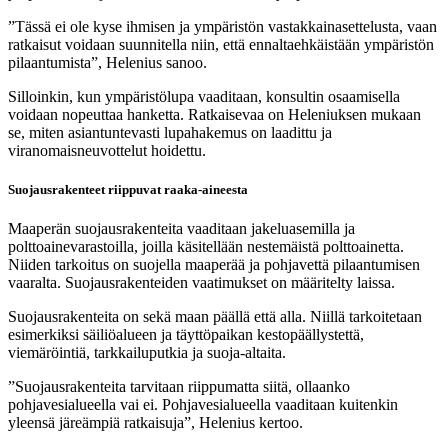
”Tässä ei ole kyse ihmisen ja ympäristön vastakkainasettelusta, vaan
ratkaisut voidaan suunnitella niin, että ennaltaehkäistään ympäristön
pilaantumista”, Helenius sanoo.
Silloinkin, kun ympäristölupa vaaditaan, konsultin osaamisella
voidaan nopeuttaa hanketta. Ratkaisevaa on Heleniuksen mukaan
se, miten asiantuntevasti lupahakemus on laadittu ja
viranomaisneuvottelut hoidettu.
Suojausrakenteet riippuvat raaka-aineesta
Maaperän suojausrakenteita vaaditaan jakeluasemilla ja
polttoainevarastoilla, joilla käsitellään nestemäistä polttoainetta.
Niiden tarkoitus on suojella maaperää ja pohjavettä pilaantumisen
vaaralta. Suojausrakenteiden vaatimukset on määritelty laissa.
Suojausrakenteita on sekä maan päällä että alla. Niillä tarkoitetaan
esimerkiksi säiliöalueen ja täyttöpaikan kestopäällystettä,
viemäröintiä, tarkkailuputkia ja suoja-altaita.
”Suojausrakenteita tarvitaan riippumatta siitä, ollaanko
pohjavesialueella vai ei. Pohjavesialueella vaaditaan kuitenkin
yleensä järeämpiä ratkaisuja”, Helenius kertoo.