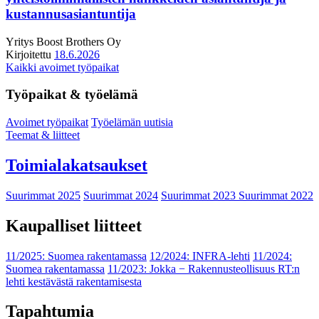
kustannusasiantuntija
Yritys
Boost Brothers Oy
Kirjoitettu
18.6.2026
Kaikki avoimet työpaikat
Työpaikat & työelämä
Avoimet työpaikat
Työelämän uutisia
Teemat & liitteet
Toimialakatsaukset
Suurimmat 2025
Suurimmat 2024
Suurimmat 2023
Suurimmat 2022
Kaupalliset liitteet
11/2025: Suomea rakentamassa
12/2024: INFRA-lehti
11/2024:
Suomea rakentamassa
11/2023: Jokka − Rakennusteollisuus RT:n
lehti kestävästä rakentamisesta
Tapahtumia