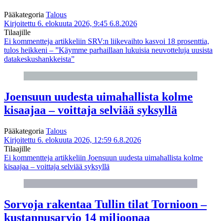
Pääkategoria
Talous
Kirjoitettu 6. elokuuta 2026, 9:45
6.8.2026
Tilaajille
Ei kommentteja
artikkeliin SRV:n liikevaihto kasvoi 18 prosenttia,
tulos heikkeni – ”Käymme parhaillaan lukuisia neuvotteluja uusista
datakeskushankkeista”
Joensuun uudesta uimahallista kolme
kisaajaa – voittaja selviää syksyllä
Pääkategoria
Talous
Kirjoitettu 6. elokuuta 2026, 12:59
6.8.2026
Tilaajille
Ei kommentteja
artikkeliin Joensuun uudesta uimahallista kolme
kisaajaa – voittaja selviää syksyllä
Sorvoja rakentaa Tullin tilat Tornioon –
kustannusarvio 14 miljoonaa