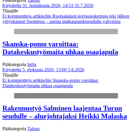
Pääkategoria
Talous
Kirjoitettu 31. heinäkuuta 2026, 14:53
31.7.2026
Tilaajille
Ei kommentteja
artikkeliin Ruotsalainen korjausrakentaja teki jälleen
yrityskaupat Suomessa – asema pääkaupunkiseudulla vahvistuu
Skanska-pomo varoittaa:
Datakeskustyömaita uhkaa osaajapula
Pääkategoria
Infra
Kirjoitettu 5. elokuuta 2026, 13:00
5.8.2026
Tilaajille
Ei kommentteja
artikkeliin Skanska-pomo varoittaa:
Datakeskustyömaita uhkaa osaajapula
Rakennustyö Salminen laajentaa Turun
seudulle – aluejohtajaksi Heikki Malaska
Pääkategoria
Talous