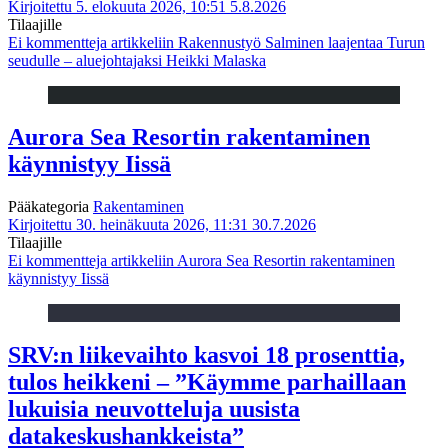
Kirjoitettu 5. elokuuta 2026, 10:51
5.8.2026
Tilaajille
Ei kommentteja
artikkeliin Rakennustyö Salminen laajentaa Turun
seudulle – aluejohtajaksi Heikki Malaska
Aurora Sea Resortin rakentaminen
käynnistyy Iissä
Pääkategoria
Rakentaminen
Kirjoitettu 30. heinäkuuta 2026, 11:31
30.7.2026
Tilaajille
Ei kommentteja
artikkeliin Aurora Sea Resortin rakentaminen
käynnistyy Iissä
SRV:n liikevaihto kasvoi 18 prosenttia,
tulos heikkeni – ”Käymme parhaillaan
lukuisia neuvotteluja uusista
datakeskushankkeista”