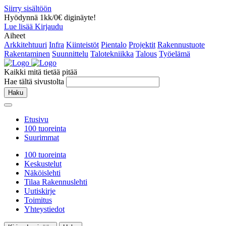
Siirry sisältöön
Hyödynnä 1kk/0€ diginäyte!
Lue lisää
Kirjaudu
Aiheet
Arkkitehtuuri
Infra
Kiinteistöt
Pientalo
Projektit
Rakennustuote
Rakentaminen
Suunnittelu
Talotekniikka
Talous
Työelämä
Kaikki mitä tietää pitää
Hae tältä sivustolta
Haku
Etusivu
100 tuoreinta
Suurimmat
100 tuoreinta
Keskustelut
Näköislehti
Tilaa Rakennuslehti
Uutiskirje
Toimitus
Yhteystiedot