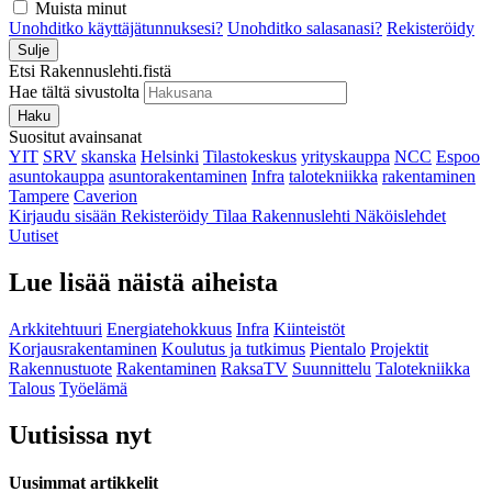
Muista minut
Unohditko käyttäjätunnuksesi?
Unohditko salasanasi?
Rekisteröidy
Sulje
Etsi Rakennuslehti.fistä
Hae tältä sivustolta
Haku
Suositut avainsanat
YIT
SRV
skanska
Helsinki
Tilastokeskus
yrityskauppa
NCC
Espoo
asuntokauppa
asuntorakentaminen
Infra
talotekniikka
rakentaminen
Tampere
Caverion
Kirjaudu sisään
Rekisteröidy
Tilaa Rakennuslehti
Näköislehdet
Uutiset
Lue lisää näistä aiheista
Arkkitehtuuri
Energiatehokkuus
Infra
Kiinteistöt
Korjausrakentaminen
Koulutus ja tutkimus
Pientalo
Projektit
Rakennustuote
Rakentaminen
RaksaTV
Suunnittelu
Talotekniikka
Talous
Työelämä
Uutisissa nyt
Uusimmat artikkelit