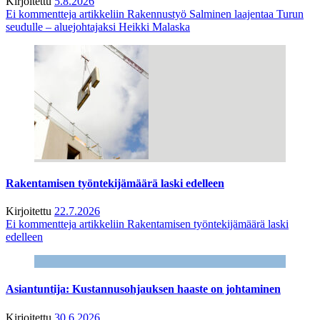
Kirjoitettu
5.8.2026
Ei kommentteja
artikkeliin Rakennustyö Salminen laajentaa Turun
seudulle – aluejohtajaksi Heikki Malaska
Rakentamisen työntekijämäärä laski edelleen
Kirjoitettu
22.7.2026
Ei kommentteja
artikkeliin Rakentamisen työntekijämäärä laski
edelleen
Asiantuntija: Kustannusohjauksen haaste on johtaminen
Kirjoitettu
30.6.2026