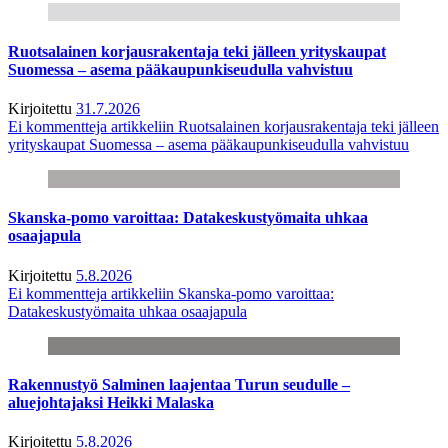
Ruotsalainen korjausrakentaja teki jälleen yrityskaupat
Suomessa – asema pääkaupunkiseudulla vahvistuu
Kirjoitettu
31.7.2026
Ei kommentteja
artikkeliin Ruotsalainen korjausrakentaja teki jälleen
yrityskaupat Suomessa – asema pääkaupunkiseudulla vahvistuu
Skanska-pomo varoittaa: Datakeskustyömaita uhkaa
osaajapula
Kirjoitettu
5.8.2026
Ei kommentteja
artikkeliin Skanska-pomo varoittaa:
Datakeskustyömaita uhkaa osaajapula
Rakennustyö Salminen laajentaa Turun seudulle –
aluejohtajaksi Heikki Malaska
Kirjoitettu
5.8.2026