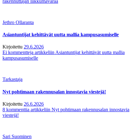
rakennuttajan liikkumavaraa
Jethro Ollaranta
Asiantuntijat kehittävät uutta mallia kampusasumiselle
Kirjoitettu
29.6.2026
Ei kommentteja
artikkeliin Asiantuntijat kehittävät uutta mallia
kampusasumiselle
Tarkastaja
Nyt pohtimaan rakennusalan innostavia viestejä!
Kirjoitettu
26.6.2026
8 kommenttia
artikkeliin Nyt pohtimaan rakennusalan innostavia
viestejä!
Sari Suominen