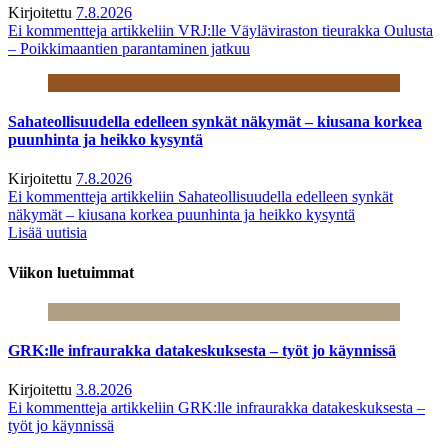
Kirjoitettu
7.8.2026
Ei kommentteja
artikkeliin VRJ:lle Väyläviraston tieurakka Oulusta
– Poikkimaantien parantaminen jatkuu
Sahateollisuudella edelleen synkät näkymät – kiusana korkea
puunhinta ja heikko kysyntä
Kirjoitettu
7.8.2026
Ei kommentteja
artikkeliin Sahateollisuudella edelleen synkät
näkymät – kiusana korkea puunhinta ja heikko kysyntä
Lisää uutisia
Viikon luetuimmat
GRK:lle infraurakka datakeskuksesta – työt jo käynnissä
Kirjoitettu
3.8.2026
Ei kommentteja
artikkeliin GRK:lle infraurakka datakeskuksesta –
työt jo käynnissä