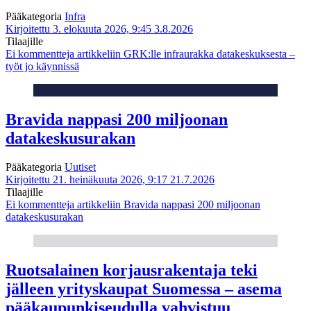
Pääkategoria
Infra
Kirjoitettu 3. elokuuta 2026, 9:45
3.8.2026
Tilaajille
Ei kommentteja
artikkeliin GRK:lle infraurakka datakeskuksesta –
työt jo käynnissä
Bravida nappasi 200 miljoonan
datakeskusurakan
Pääkategoria
Uutiset
Kirjoitettu 21. heinäkuuta 2026, 9:17
21.7.2026
Tilaajille
Ei kommentteja
artikkeliin Bravida nappasi 200 miljoonan
datakeskusurakan
Ruotsalainen korjausrakentaja teki
jälleen yrityskaupat Suomessa – asema
pääkaupunkiseudulla vahvistuu