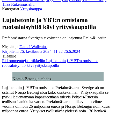
Tilaa Rakennuslehti
Kategoriat
Yrityskauppa
Lujabetonin ja YBT:n omistama
ruotsalaisyhtiö kävi yrityskaupoilla
Prefabmästarna Sverigen tavoitteena on laajentua Etelä-Ruotsiin.
Kirjoittaja
Daniel Wallenius
Kirjoitettu 26. kesäkuuta 2024, 11:22
26.6.2024
Tilaajille
Ei kommentteja
artikkeliin Lujabetonin ja YBT:n omistama
ruotsalaisyhtiö kävi yrityskaupoilla
Norsjö Betongin tehdas.
Lujabetonin ja YBT:n omistama Prefabmästarna Sverige ab on
ostanut Norsjö Betong ab:n koko osakekannan. Yrityskaupalla se
pyrkii laajentamaan kapasiteettiaan tulevia Pohjois-Ruotsin
teollisuushankkeita varten. Prefabmästarnan liikevaihto viime
vuonna oli noin 26 miljoonaa euroa ja Norsjö Betongin noin kuusi
miljoonaa euroa. Yritykset työllistävät yhdessä noin 130 henkeä.