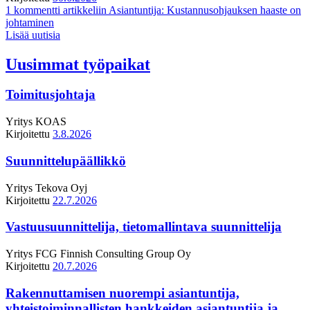
1 kommentti
artikkeliin Asiantuntija: Kustannusohjauksen haaste on
johtaminen
Lisää uutisia
Uusimmat työpaikat
Toimitusjohtaja
Yritys
KOAS
Kirjoitettu
3.8.2026
Suunnittelupäällikkö
Yritys
Tekova Oyj
Kirjoitettu
22.7.2026
Vastuusuunnittelija, tietomallintava suunnittelija
Yritys
FCG Finnish Consulting Group Oy
Kirjoitettu
20.7.2026
Rakennuttamisen nuorempi asiantuntija,
yhteistoiminnallisten hankkeiden asiantuntija ja