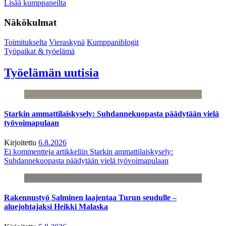
Lisää kumppaneilta
Näkökulmat
Toimitukselta
Vieraskynä
Kumppaniblogit
Työpaikat & työelämä
Työelämän uutisia
Starkin ammattilaiskysely: Suhdannekuopasta päädytään vielä
työvoimapulaan
Kirjoitettu
6.8.2026
Ei kommentteja
artikkeliin Starkin ammattilaiskysely:
Suhdannekuopasta päädytään vielä työvoimapulaan
Rakennustyö Salminen laajentaa Turun seudulle –
aluejohtajaksi Heikki Malaska