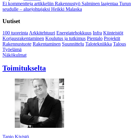
Ei kommentteja
artikkeliin Rakennustyö Salminen laajentaa Turun
seudulle – aluejohtajaksi Heikki Malaska
Uutiset
100 tuoreinta
Arkkitehtuuri
Energiatehokkuus
Infra
Kiinteistöt
Korjausrakentaminen
Koulutus ja tutkimus
Pientalo
Projektit
Rakennustuote
Rakentaminen
Suunnittelu
Talotekniikka
Talous
Työelämä
Näkökulmat
Toimitukselta
Tapio Kivistö