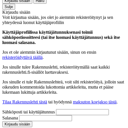
Kirjaudu sisään
Haku
Sulje
Kirjaudu sisään
Voit kirjautua sisään, jos olet jo aiemmin rekisteröitynyt ja sen
yhteydessä luonut käyttäjäprofiilin
Käyttäjäprofiilissa käyttäjätunnuksenasi toimii
sähköpostiosoitteesi (tai itse luomasi käyttäjätunnus) sekä itse
luomasi salasana.
Jos et ole aiemmin kirjautunut sisään, sinun on ensin
rekisteröidyttävä täällä
.
Jos sinulle tulee Rakennuslehti, rekisteröitymällä saat kaikki
rakennuslehti.fi-sisällöt luettavaksesi.
Jos sinulle ei tule Rakennuslehteä, voit silti rekisteröityä, jolloin saat
oikeuden kommentoida lukottomia artikkeleita, mutta et pääse
lukemaan lukittuja artikkeleita.
Tilaa Rakennuslehti tästä
tai hyödynnä
maksuton koejakso tästä
.
Sähköposti tai käyttäjätunnus
Salasana
Kirjaudu sisään