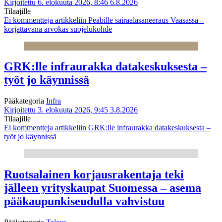
Kirjoitettu 6. elokuuta 2026, 8:46
6.8.2026
Tilaajille
Ei kommentteja
artikkeliin Peabille sairaalasaneeraus Vaasassa –
korjattavana arvokas suojelukohde
GRK:lle infraurakka datakeskuksesta –
työt jo käynnissä
Pääkategoria
Infra
Kirjoitettu 3. elokuuta 2026, 9:45
3.8.2026
Tilaajille
Ei kommentteja
artikkeliin GRK:lle infraurakka datakeskuksesta –
työt jo käynnissä
Ruotsalainen korjausrakentaja teki
jälleen yrityskaupat Suomessa – asema
pääkaupunkiseudulla vahvistuu