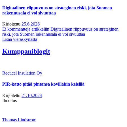
Digitaalinen riippuvuus on strateginen riski, jota Suomen
rakennusala ei voi sivuuttaa
Kirjoitettu
25.6.2026
Ei kommentteja
artikkeliin Digitaalinen riippuvuus on strateginen
riski, jota Suomen rakennusala ei voi sivuuttaa
Lisää vieraskynästä
Kumppaniblogit
Recticel Insulation Oy
PIR-katto pitää pintansa kovillakin keleillä
Kirjoitettu
21.10.2024
Ilmoitus
Thomas Lindstrom