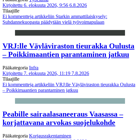
Kirjoitettu 6. elokuuta 2026, 9:56
6.8.2026
Tilaajille
Ei kommentteja
artikkeliin Starkin ammattilaiskysely:
Suhdannekuopasta päädytään vielä työvoimapulaan
VRJ:lle Väyläviraston tieurakka Oulusta
– Poikkimaantien parantaminen jatkuu
Pääkategoria
Infra
Kirjoitettu 7. elokuuta 2026, 11:19
7.8.2026
Tilaajille
Ei kommentteja
artikkeliin VRJ:lle Väyläviraston tieurakka Oulusta
– Poikkimaantien parantaminen jatkuu
Peabille sairaalasaneeraus Vaasassa –
korjattavana arvokas suojelukohde
Pääkategoria
Korjausrakentaminen