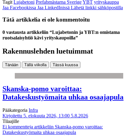
Tagit
Lujabetoni
Prefabmästarna Sverige
YBT
yrityskauppa
Jaa Facebookissa
Jaa LinkedInissä
Lähetä linkki sähköpostilla
Tätä artikkelia ei ole kommentoitu
0 vastausta artikkeliin “Lujabetonin ja YBT:n omistama
ruotsalaisyhtiö kävi yrityskaupoilla”
Rakennuslehden luetuimmat
Tänään
Tällä viikolla
Tässä kuussa
Skanska-pomo varoittaa:
Datakeskustyömaita uhkaa osaajapula
Pääkategoria
Infra
Kirjoitettu 5. elokuuta 2026, 13:00
5.8.2026
Tilaajille
Ei kommentteja
artikkeliin Skanska-pomo varoittaa:
Datakeskustyömaita uhkaa osaajapula