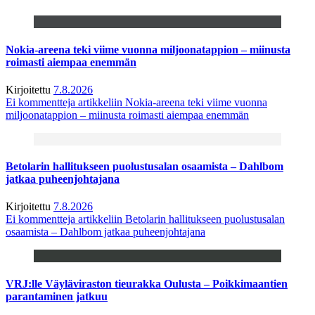
Nokia-areena teki viime vuonna miljoonatappion – miinusta
roimasti aiempaa enemmän
Kirjoitettu
7.8.2026
Ei kommentteja
artikkeliin Nokia-areena teki viime vuonna
miljoonatappion – miinusta roimasti aiempaa enemmän
Betolarin hallitukseen puolustusalan osaamista – Dahlbom
jatkaa puheenjohtajana
Kirjoitettu
7.8.2026
Ei kommentteja
artikkeliin Betolarin hallitukseen puolustusalan
osaamista – Dahlbom jatkaa puheenjohtajana
VRJ:lle Väyläviraston tieurakka Oulusta – Poikkimaantien
parantaminen jatkuu