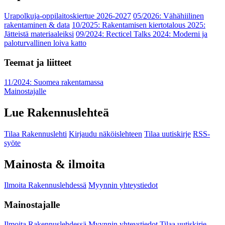
Urapolkuja-oppilaitoskiertue 2026-2027
05/2026: Vähähiilinen
rakentaminen & data
10/2025: Rakentamisen kiertotalous 2025:
Jätteistä materiaaleiksi
09/2024: Recticel Talks 2024: Moderni ja
paloturvallinen loiva katto
Teemat ja liitteet
11/2024: Suomea rakentamassa
Mainostajalle
Lue Rakennuslehteä
Tilaa Rakennuslehti
Kirjaudu näköislehteen
Tilaa uutiskirje
RSS-
syöte
Mainosta & ilmoita
Ilmoita Rakennuslehdessä
Myynnin yhteystiedot
Mainostajalle
Ilmoita Rakennuslehdessä
Myynnin yhteystiedot
Tilaa uutiskirje