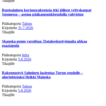
Tilaajille
Ruotsalainen korjausrakentaja teki jälleen yrityskaupat
Suomessa – asema pääkaupunkiseudulla vahvistuu
Pääkategoria
Talous
Kirjoitettu
31.7.2026
Tilaajille
Skanska-pomo varoittaa: Datakeskustyömaita uhkaa
osaajapula
Pääkategoria
Infra
Kirjoitettu
5.8.2026
Tilaajille
Rakennustyö Salminen laajentaa Turun seudulle –
aluejohtajaksi Heikki Malaska
Pääkategoria
Talous
Kirjoitettu
5.8.2026
Tilaajille