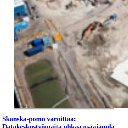
Skanska-pomo varoittaa:
Datakeskustyömaita uhkaa osaajapula