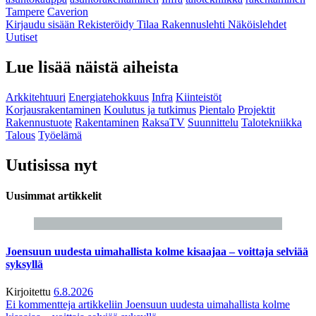
Tampere
Caverion
Kirjaudu sisään
Rekisteröidy
Tilaa Rakennuslehti
Näköislehdet
Uutiset
Lue lisää näistä aiheista
Arkkitehtuuri
Energiatehokkuus
Infra
Kiinteistöt
Korjausrakentaminen
Koulutus ja tutkimus
Pientalo
Projektit
Rakennustuote
Rakentaminen
RaksaTV
Suunnittelu
Talotekniikka
Talous
Työelämä
Uutisissa nyt
Uusimmat artikkelit
Joensuun uudesta uimahallista kolme kisaajaa – voittaja selviää
syksyllä
Kirjoitettu
6.8.2026
Ei kommentteja
artikkeliin Joensuun uudesta uimahallista kolme