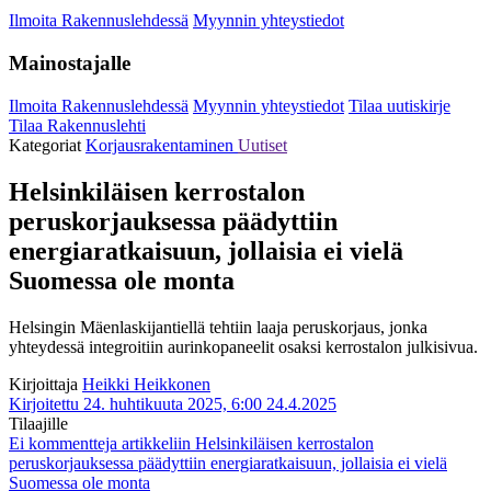
Ilmoita Rakennuslehdessä
Myynnin yhteystiedot
Mainostajalle
Ilmoita Rakennuslehdessä
Myynnin yhteystiedot
Tilaa uutiskirje
Tilaa Rakennuslehti
Kategoriat
Korjausrakentaminen
Uutiset
Helsinkiläisen kerrostalon
peruskorjauksessa päädyttiin
energiaratkaisuun, jollaisia ei vielä
Suomessa ole monta
Helsingin Mäenlaskijantiellä tehtiin laaja peruskorjaus, jonka
yhteydessä integroitiin aurinkopaneelit osaksi kerrostalon julkisivua.
Kirjoittaja
Heikki Heikkonen
Kirjoitettu 24. huhtikuuta 2025, 6:00
24.4.2025
Tilaajille
Ei kommentteja
artikkeliin Helsinkiläisen kerrostalon
peruskorjauksessa päädyttiin energiaratkaisuun, jollaisia ei vielä
Suomessa ole monta