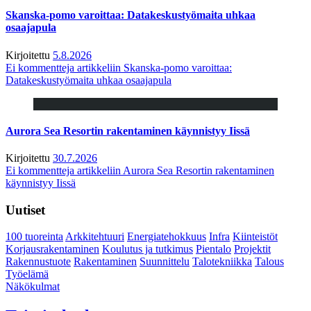
Skanska-pomo varoittaa: Datakeskustyömaita uhkaa
osaajapula
Kirjoitettu
5.8.2026
Ei kommentteja
artikkeliin Skanska-pomo varoittaa:
Datakeskustyömaita uhkaa osaajapula
Aurora Sea Resortin rakentaminen käynnistyy Iissä
Kirjoitettu
30.7.2026
Ei kommentteja
artikkeliin Aurora Sea Resortin rakentaminen
käynnistyy Iissä
Uutiset
100 tuoreinta
Arkkitehtuuri
Energiatehokkuus
Infra
Kiinteistöt
Korjausrakentaminen
Koulutus ja tutkimus
Pientalo
Projektit
Rakennustuote
Rakentaminen
Suunnittelu
Talotekniikka
Talous
Työelämä
Näkökulmat