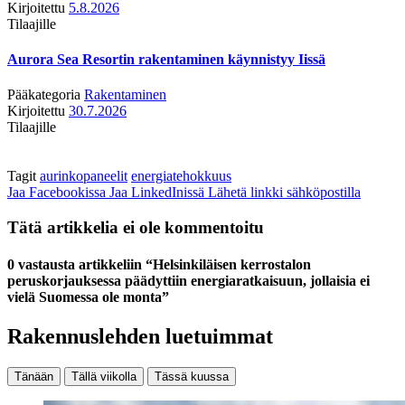
Kirjoitettu
5.8.2026
Tilaajille
Aurora Sea Resortin rakentaminen käynnistyy Iissä
Pääkategoria
Rakentaminen
Kirjoitettu
30.7.2026
Tilaajille
Tagit
aurinkopaneelit
energiatehokkuus
Jaa Facebookissa
Jaa LinkedInissä
Lähetä linkki sähköpostilla
Tätä artikkelia ei ole kommentoitu
0 vastausta artikkeliin “Helsinkiläisen kerrostalon
peruskorjauksessa päädyttiin energiaratkaisuun, jollaisia ei
vielä Suomessa ole monta”
Rakennuslehden luetuimmat
Tänään
Tällä viikolla
Tässä kuussa