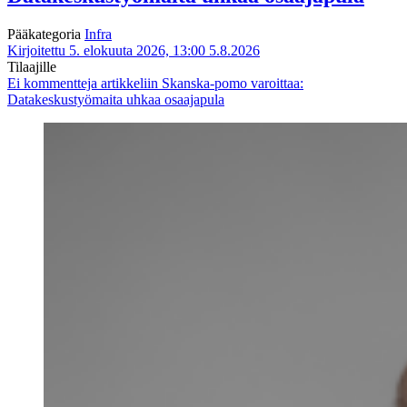
Pääkategoria
Infra
Kirjoitettu 5. elokuuta 2026, 13:00
5.8.2026
Tilaajille
Ei kommentteja
artikkeliin Skanska-pomo varoittaa:
Datakeskustyömaita uhkaa osaajapula