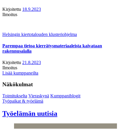
Kirjoitettu
18.9.2023
Ilmoitus
Helsingin kiertotalouden klusteriohjelma
Parempaa tietoa kierrätysmateriaaleista kaivataan
rakennusalalla
Kirjoitettu
21.8.2023
Ilmoitus
Lisää kumppaneilta
Näkökulmat
Toimitukselta
Vieraskynä
Kumppaniblogit
Työpaikat & työelämä
Työelämän uutisia