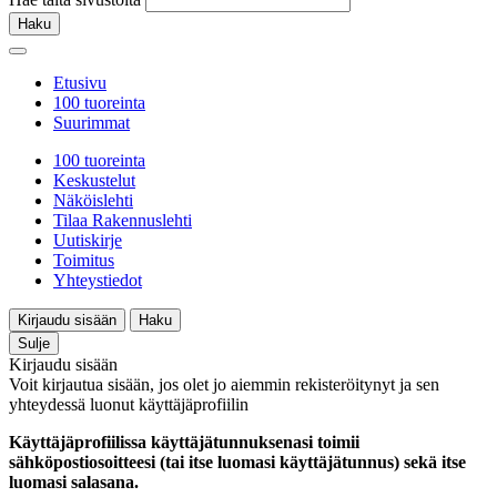
Haku
Etusivu
100 tuoreinta
Suurimmat
100 tuoreinta
Keskustelut
Näköislehti
Tilaa Rakennuslehti
Uutiskirje
Toimitus
Yhteystiedot
Kirjaudu sisään
Haku
Sulje
Kirjaudu sisään
Voit kirjautua sisään, jos olet jo aiemmin rekisteröitynyt ja sen
yhteydessä luonut käyttäjäprofiilin
Käyttäjäprofiilissa käyttäjätunnuksenasi toimii
sähköpostiosoitteesi (tai itse luomasi käyttäjätunnus) sekä itse
luomasi salasana.