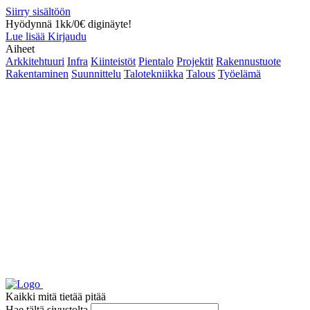
Siirry sisältöön
Hyödynnä 1kk/0€ diginäyte!
Lue lisää
Kirjaudu
Aiheet
Arkkitehtuuri
Infra
Kiinteistöt
Pientalo
Projektit
Rakennustuote
Rakentaminen
Suunnittelu
Talotekniikka
Talous
Työelämä
Kaikki mitä tietää pitää
Hae tältä sivustolta