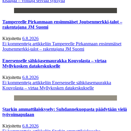
kisaajaa – voittaja selviää syksyllä
Tampereelle Pirkanmaan ensimmäiset Joutsenmerkki-talot –
rakentajana JM Suomi
Kirjoitettu
6.8.2026
Ei kommentteja
artikkeliin Tampereelle Pirkanmaan ensimmäiset
Joutsenmerkki-talot – rakentajana JM Suomi
Enersenselle sähköasemaurakka Kouvolasta – virtaa
Myllykosken datakeskukselle
Kirjoitettu
6.8.2026
Ei kommentteja
artikkeliin Enersenselle sähköasemaurakka
Kouvolasta – virtaa Myllykosken datakeskukselle
Starkin ammattilaiskysely: Suhdannekuopasta päädytään vielä
työvoimapulaan
Kirjoitettu
6.8.2026