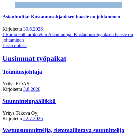
Asiantuntija: Kustannusohjauksen haaste on johtaminen
Kirjoitettu
30.6.2026
1 kommentti
artikkeliin Asiantuntija: Kustannusohjauksen haaste on
johtaminen
Lisää uutisia
Uusimmat työpaikat
Toimitusjohtaja
Yritys
KOAS
Kirjoitettu
3.8.2026
Suunnittelupäällikkö
Yritys
Tekova Oyj
Kirjoitettu
22.7.2026
Vastuusuunnittelija, tietomallintava suunnittelija