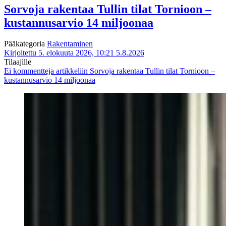
Sorvoja rakentaa Tullin tilat Tornioon –
kustannusarvio 14 miljoonaa
Pääkategoria
Rakentaminen
Kirjoitettu 5. elokuuta 2026, 10:21
5.8.2026
Tilaajille
Ei kommentteja
artikkeliin Sorvoja rakentaa Tullin tilat Tornioon –
kustannusarvio 14 miljoonaa