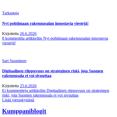
Tarkastaja
Nyt pohtimaan rakennusalan innostavia viestejä!
Kirjoitettu
26.6.2026
8 kommenttia
artikkeliin Nyt pohtimaan rakennusalan innostavia
viestejä!
Sari Suominen
Digitaalinen riippuvuus on strateginen riski, jota Suomen
rakennusala ei voi sivuuttaa
Kirjoitettu
25.6.2026
Ei kommentteja
artikkeliin Digitaalinen riippuvuus on strateginen
riski, jota Suomen rakennusala ei voi sivuuttaa
Lisää vieraskynästä
Kumppaniblogit