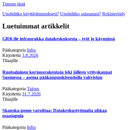
Tutustu tästä
Unohditko käyttäjätunnuksesi?
Unohditko salasanasi?
Rekisteröidy
Luetuimmat artikkelit
GRK:lle infraurakka datakeskuksesta – työt jo käynnissä
Pääkategoria
Infra
Kirjoitettu
3.8.2026
Tilaajille
Ruotsalainen korjausrakentaja teki jälleen yrityskaupat
Suomessa – asema pääkaupunkiseudulla vahvistuu
Pääkategoria
Talous
Kirjoitettu
31.7.2026
Tilaajille
Skanska-pomo varoittaa: Datakeskustyömaita uhkaa
osaajapula
Pääkategoria
Infra