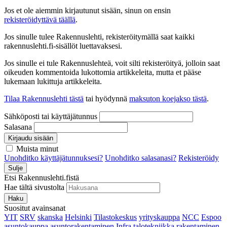
Jos et ole aiemmin kirjautunut sisään, sinun on ensin
rekisteröidyttävä täällä
.
Jos sinulle tulee Rakennuslehti, rekisteröitymällä saat kaikki
rakennuslehti.fi-sisällöt luettavaksesi.
Jos sinulle ei tule Rakennuslehteä, voit silti rekisteröityä, jolloin saat
oikeuden kommentoida lukottomia artikkeleita, mutta et pääse
lukemaan lukittuja artikkeleita.
Tilaa Rakennuslehti tästä
tai hyödynnä
maksuton koejakso tästä
.
Sähköposti tai käyttäjätunnus
Salasana
Kirjaudu sisään
Muista minut
Unohditko käyttäjätunnuksesi?
Unohditko salasanasi?
Rekisteröidy
Sulje
Etsi Rakennuslehti.fistä
Hae tältä sivustolta
Haku
Suositut avainsanat
YIT
SRV
skanska
Helsinki
Tilastokeskus
yrityskauppa
NCC
Espoo
asuntokauppa
asuntorakentaminen
Infra
talotekniikka
rakentaminen