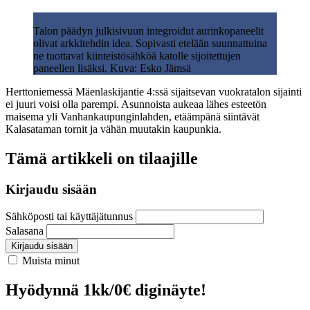
Talon päädyn julkisivuun integroidut aurinkopaneelit
olivat arkkitehdin idea. Sopivasti etelään suunnattuina
ne tuottavat kiinteistösähköä katolle sijoitettujen
paneelien lisäksi. Kuva: Esko Jämsä
Herttoniemessä Mäenlaskijantie 4:ssä sijaitsevan vuokratalon sijainti
ei juuri voisi olla parempi. Asunnoista aukeaa lähes esteetön
maisema yli Vanhankaupunginlahden, etäämpänä siintävät
Kalasataman tornit ja vähän muutakin kaupunkia.
Tämä artikkeli on tilaajille
Kirjaudu sisään
Sähköposti tai käyttäjätunnus
Salasana
Kirjaudu sisään
Muista minut
Hyödynnä 1kk/0€ diginäyte!