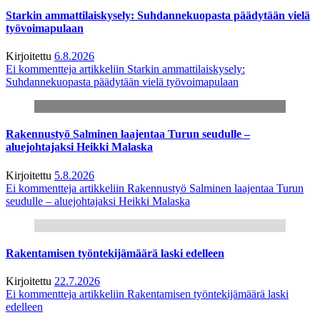
Starkin ammattilaiskysely: Suhdannekuopasta päädytään vielä
työvoimapulaan
Kirjoitettu
6.8.2026
Ei kommentteja
artikkeliin Starkin ammattilaiskysely:
Suhdannekuopasta päädytään vielä työvoimapulaan
Rakennustyö Salminen laajentaa Turun seudulle –
aluejohtajaksi Heikki Malaska
Kirjoitettu
5.8.2026
Ei kommentteja
artikkeliin Rakennustyö Salminen laajentaa Turun
seudulle – aluejohtajaksi Heikki Malaska
Rakentamisen työntekijämäärä laski edelleen
Kirjoitettu
22.7.2026
Ei kommentteja
artikkeliin Rakentamisen työntekijämäärä laski
edelleen