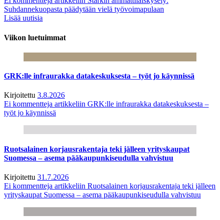
Ei kommentteja
artikkeliin Starkin ammattilaiskysely:
Suhdannekuopasta päädytään vielä työvoimapulaan
Lisää uutisia
Viikon luetuimmat
GRK:lle infraurakka datakeskuksesta – työt jo käynnissä
Kirjoitettu
3.8.2026
Ei kommentteja
artikkeliin GRK:lle infraurakka datakeskuksesta –
työt jo käynnissä
Ruotsalainen korjausrakentaja teki jälleen yrityskaupat
Suomessa – asema pääkaupunkiseudulla vahvistuu
Kirjoitettu
31.7.2026
Ei kommentteja
artikkeliin Ruotsalainen korjausrakentaja teki jälleen
yrityskaupat Suomessa – asema pääkaupunkiseudulla vahvistuu