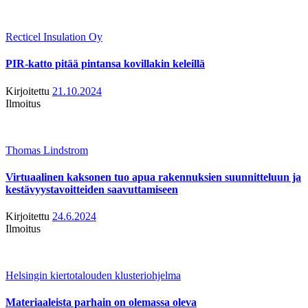
Recticel Insulation Oy
PIR-katto pitää pintansa kovillakin keleillä
Kirjoitettu
21.10.2024
Ilmoitus
Thomas Lindstrom
Virtuaalinen kaksonen tuo apua rakennuksien suunnitteluun ja
kestävyystavoitteiden saavuttamiseen
Kirjoitettu
24.6.2024
Ilmoitus
Helsingin kiertotalouden klusteriohjelma
Materiaaleista parhain on olemassa oleva