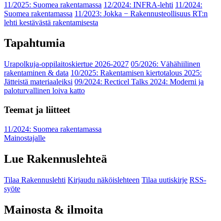
11/2025: Suomea rakentamassa
12/2024: INFRA-lehti
11/2024:
Suomea rakentamassa
11/2023: Jokka − Rakennusteollisuus RT:n
lehti kestävästä rakentamisesta
Tapahtumia
Urapolkuja-oppilaitoskiertue 2026-2027
05/2026: Vähähiilinen
rakentaminen & data
10/2025: Rakentamisen kiertotalous 2025:
Jätteistä materiaaleiksi
09/2024: Recticel Talks 2024: Moderni ja
paloturvallinen loiva katto
Teemat ja liitteet
11/2024: Suomea rakentamassa
Mainostajalle
Lue Rakennuslehteä
Tilaa Rakennuslehti
Kirjaudu näköislehteen
Tilaa uutiskirje
RSS-
syöte
Mainosta & ilmoita