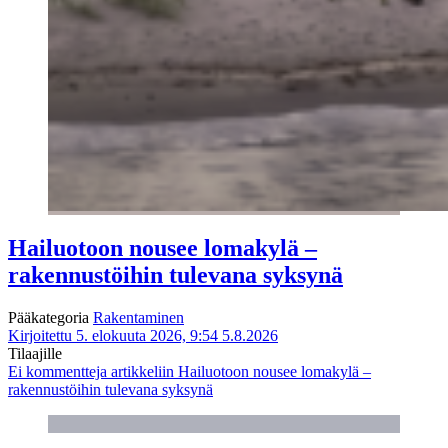
Hailuotoon nousee lomakylä –
rakennustöihin tulevana syksynä
Pääkategoria
Rakentaminen
Kirjoitettu 5. elokuuta 2026, 9:54
5.8.2026
Tilaajille
Ei kommentteja
artikkeliin Hailuotoon nousee lomakylä –
rakennustöihin tulevana syksynä