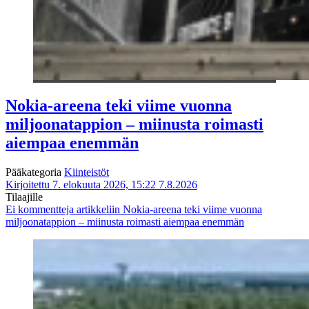
Nokia-areena teki viime vuonna
miljoonatappion – miinusta roimasti
aiempaa enemmän
Pääkategoria
Kiinteistöt
Kirjoitettu 7. elokuuta 2026, 15:22
7.8.2026
Tilaajille
Ei kommentteja
artikkeliin Nokia-areena teki viime vuonna
miljoonatappion – miinusta roimasti aiempaa enemmän