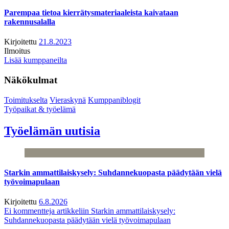
Parempaa tietoa kierrätysmateriaaleista kaivataan
rakennusalalla
Kirjoitettu
21.8.2023
Ilmoitus
Lisää kumppaneilta
Näkökulmat
Toimitukselta
Vieraskynä
Kumppaniblogit
Työpaikat & työelämä
Työelämän uutisia
Starkin ammattilaiskysely: Suhdannekuopasta päädytään vielä
työvoimapulaan
Kirjoitettu
6.8.2026
Ei kommentteja
artikkeliin Starkin ammattilaiskysely:
Suhdannekuopasta päädytään vielä työvoimapulaan