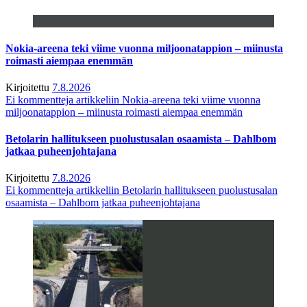
Nokia-areena teki viime vuonna miljoonatappion – miinusta
roimasti aiempaa enemmän
Kirjoitettu
7.8.2026
Ei kommentteja
artikkeliin Nokia-areena teki viime vuonna
miljoonatappion – miinusta roimasti aiempaa enemmän
Betolarin hallitukseen puolustusalan osaamista – Dahlbom
jatkaa puheenjohtajana
Kirjoitettu
7.8.2026
Ei kommentteja
artikkeliin Betolarin hallitukseen puolustusalan
osaamista – Dahlbom jatkaa puheenjohtajana