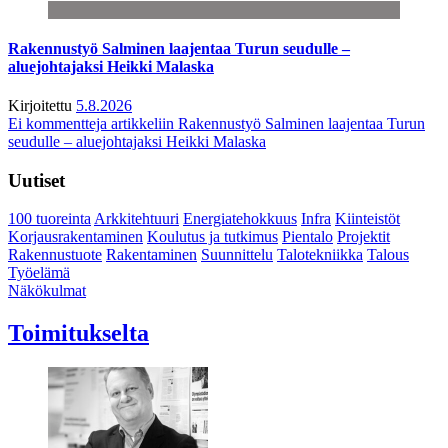
Rakennustyö Salminen laajentaa Turun seudulle –
aluejohtajaksi Heikki Malaska
Kirjoitettu
5.8.2026
Ei kommentteja
artikkeliin Rakennustyö Salminen laajentaa Turun
seudulle – aluejohtajaksi Heikki Malaska
Uutiset
100 tuoreinta
Arkkitehtuuri
Energiatehokkuus
Infra
Kiinteistöt
Korjausrakentaminen
Koulutus ja tutkimus
Pientalo
Projektit
Rakennustuote
Rakentaminen
Suunnittelu
Talotekniikka
Talous
Työelämä
Näkökulmat
Toimitukselta