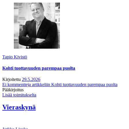
Tapio Kivistö
Kohti tuottavuuden parempaa puolta
Kirjoitettu
29.5.2026
Ei kommentteja
artikkeliin Kohti tuottavuuden parempaa puolta
Pääkirjoitus
Lisää toimitukselta
Vieraskynä