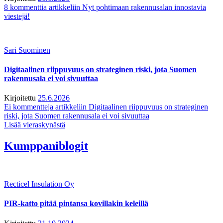
8 kommenttia
artikkeliin Nyt pohtimaan rakennusalan innostavia
viestejä!
Sari Suominen
Digitaalinen riippuvuus on strateginen riski, jota Suomen
rakennusala ei voi sivuuttaa
Kirjoitettu
25.6.2026
Ei kommentteja
artikkeliin Digitaalinen riippuvuus on strateginen
riski, jota Suomen rakennusala ei voi sivuuttaa
Lisää vieraskynästä
Kumppaniblogit
Recticel Insulation Oy
PIR-katto pitää pintansa kovillakin keleillä