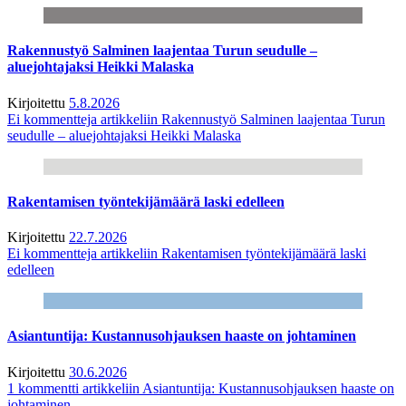
Rakennustyö Salminen laajentaa Turun seudulle –
aluejohtajaksi Heikki Malaska
Kirjoitettu
5.8.2026
Ei kommentteja
artikkeliin Rakennustyö Salminen laajentaa Turun
seudulle – aluejohtajaksi Heikki Malaska
Rakentamisen työntekijämäärä laski edelleen
Kirjoitettu
22.7.2026
Ei kommentteja
artikkeliin Rakentamisen työntekijämäärä laski
edelleen
Asiantuntija: Kustannusohjauksen haaste on johtaminen
Kirjoitettu
30.6.2026
1 kommentti
artikkeliin Asiantuntija: Kustannusohjauksen haaste on
johtaminen