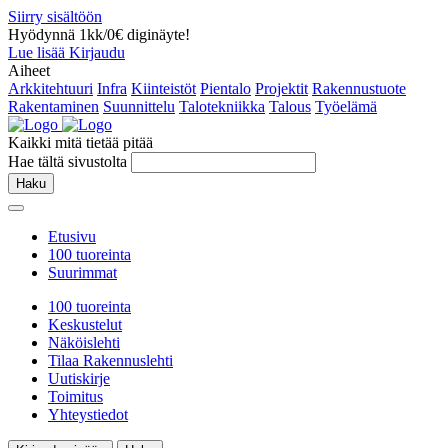
Siirry sisältöön
Hyödynnä 1kk/0€ diginäyte!
Lue lisää
Kirjaudu
Aiheet
Arkkitehtuuri
Infra
Kiinteistöt
Pientalo
Projektit
Rakennustuote
Rakentaminen
Suunnittelu
Talotekniikka
Talous
Työelämä
Kaikki mitä tietää pitää
Hae tältä sivustolta
Haku
Etusivu
100 tuoreinta
Suurimmat
100 tuoreinta
Keskustelut
Näköislehti
Tilaa Rakennuslehti
Uutiskirje
Toimitus
Yhteystiedot