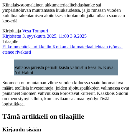
Kiinalais-suomalainen akkumateriaalitehdashanke sai
ympäristöluvan muutamassa kuukaudessa, ja jo runsaan vuoden
kuluttua rakentamisen aloituksesta tuotantolinjalta tullaan saamaan
koe-eriä.
Kirjoittaja
Vesa Tompuri
Kirjoitettu 3. syyskuuta 2025, 11:00
3.9.2025
Tilaajille
Ei kommentteja
artikkeliin Kotkan akkumateriaalitehtaan työmaa
etenee rivakasti
Valtaosa järeistä perustuksista valmistui kesällä. Kuva:
Ari Haimi
Suomeen on muutaman viime vuoden kuluessa saatu huomattava
määrä teollisia investointeja, joiden sijoituspaikkojen valinnassa ovat
painaneet Suomen vahvuuksia korostavat kriteerit. Kaakkois-Suomi
on menestynyt silloin, kun tarvitaan satamaa hyödyntävää
logistiikkaa.
Tämä artikkeli on tilaajille
Kirjaudu sisään