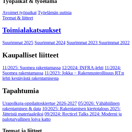
Työpaikat & työelämä
Avoimet työpaikat
Työelämän uutisia
Teemat & liitteet
Toimialakatsaukset
Suurimmat 2025
Suurimmat 2024
Suurimmat 2023
Suurimmat 2022
Kaupalliset liitteet
11/2025: Suomea rakentamassa
12/2024: INFRA-lehti
11/2024:
Suomea rakentamassa
11/2023: Jokka − Rakennusteollisuus RT:n
lehti kestävästä rakentamisesta
Tapahtumia
Urapolkuja-oppilaitoskiertue 2026-2027
05/2026: Vähähiilinen
rakentaminen & data
10/2025: Rakentamisen kiertotalous 2025:
Jätteistä materiaaleiksi
09/2024: Recticel Talks 2024: Moderni ja
paloturvallinen loiva katto
Teemat ja liitteet