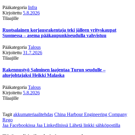
Pääkategoria
Infra
Kirjoitettu
5.8.2026
Tilaajille
Ruotsalainen korjausrakentaja teki jälleen yrityskaupat
Suomessa – asema pääkaupunkiseudulla vahvistuu
Pääkategoria
Talous
Kirjoitettu
31.7.2026
Tilaajille
Rakennustyö Salminen laajentaa Turun seudulle –
aluejohtajaksi Heikki Malaska
Pääkategoria
Talous
Kirjoitettu
5.8.2026
Tilaajille
Tagit
akkumateriaalitehdas
China Harbour Engineering Company
Rego
Jaa Facebookissa
Jaa LinkedInissä
Lähetä linkki sähköpostilla