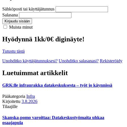
Sähköposti tai käyttäjätunnus
Salasana
Kirjaudu sisään
Muista minut
Hyödynnä 1kk/0€ diginäyte!
Tutustu tästä
Unohditko käyttäjätunnuksesi?
Unohditko salasanasi?
Rekisteröidy
Luetuimmat artikkelit
GRK:lle infraurakka datakeskuksesta – työt jo käynnissä
Pääkategoria
Infra
Kirjoitettu
3.8.2026
Tilaajille
Skanska-pomo varoittaa: Datakeskustyömaita uhkaa
osaajapula