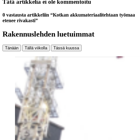
Tätä artikkelia ei ole kommentoitu
0 vastausta artikkeliin “Kotkan akkumateriaalitehtaan työmaa
etenee rivakasti”
Rakennuslehden luetuimmat
Tänään
Tällä viikolla
Tässä kuussa