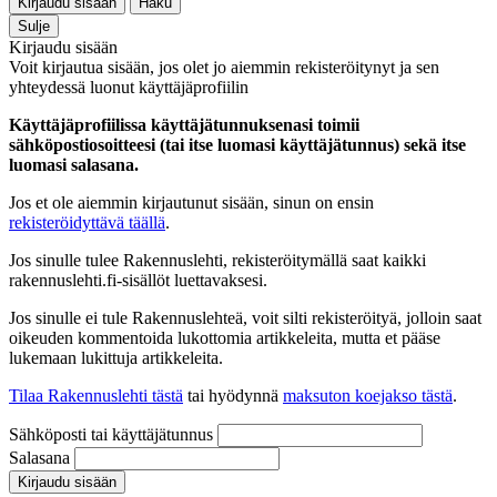
Kirjaudu sisään
Haku
Sulje
Kirjaudu sisään
Voit kirjautua sisään, jos olet jo aiemmin rekisteröitynyt ja sen
yhteydessä luonut käyttäjäprofiilin
Käyttäjäprofiilissa käyttäjätunnuksenasi toimii
sähköpostiosoitteesi (tai itse luomasi käyttäjätunnus) sekä itse
luomasi salasana.
Jos et ole aiemmin kirjautunut sisään, sinun on ensin
rekisteröidyttävä täällä
.
Jos sinulle tulee Rakennuslehti, rekisteröitymällä saat kaikki
rakennuslehti.fi-sisällöt luettavaksesi.
Jos sinulle ei tule Rakennuslehteä, voit silti rekisteröityä, jolloin saat
oikeuden kommentoida lukottomia artikkeleita, mutta et pääse
lukemaan lukittuja artikkeleita.
Tilaa Rakennuslehti tästä
tai hyödynnä
maksuton koejakso tästä
.
Sähköposti tai käyttäjätunnus
Salasana
Kirjaudu sisään