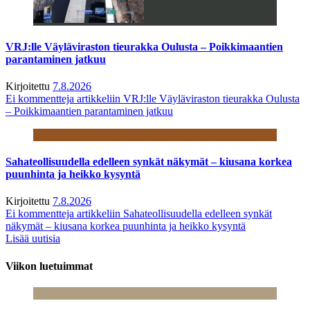
VRJ:lle Väyläviraston tieurakka Oulusta – Poikkimaantien
parantaminen jatkuu
Kirjoitettu
7.8.2026
Ei kommentteja
artikkeliin VRJ:lle Väyläviraston tieurakka Oulusta
– Poikkimaantien parantaminen jatkuu
Sahateollisuudella edelleen synkät näkymät – kiusana korkea
puunhinta ja heikko kysyntä
Kirjoitettu
7.8.2026
Ei kommentteja
artikkeliin Sahateollisuudella edelleen synkät
näkymät – kiusana korkea puunhinta ja heikko kysyntä
Lisää uutisia
Viikon luetuimmat