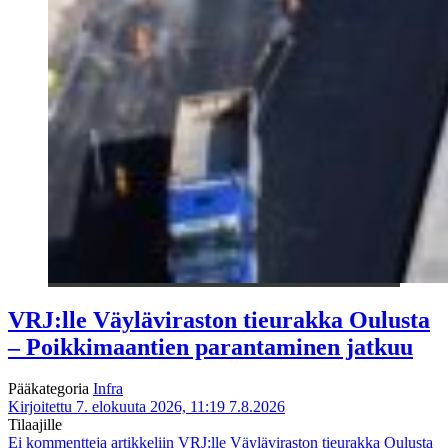
VRJ:lle Väyläviraston tieurakka Oulusta
– Poikkimaantien parantaminen jatkuu
Pääkategoria
Infra
Kirjoitettu 7. elokuuta 2026, 11:19
7.8.2026
Tilaajille
Ei kommentteja
artikkeliin VRJ:lle Väyläviraston tieurakka Oulusta