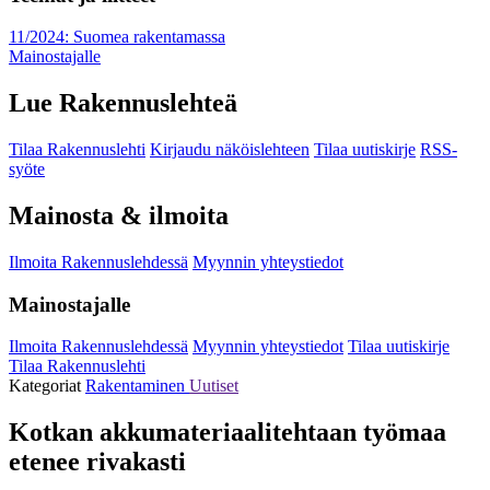
11/2024: Suomea rakentamassa
Mainostajalle
Lue Rakennuslehteä
Tilaa Rakennuslehti
Kirjaudu näköislehteen
Tilaa uutiskirje
RSS-
syöte
Mainosta & ilmoita
Ilmoita Rakennuslehdessä
Myynnin yhteystiedot
Mainostajalle
Ilmoita Rakennuslehdessä
Myynnin yhteystiedot
Tilaa uutiskirje
Tilaa Rakennuslehti
Kategoriat
Rakentaminen
Uutiset
Kotkan akkumateriaalitehtaan työmaa
etenee rivakasti