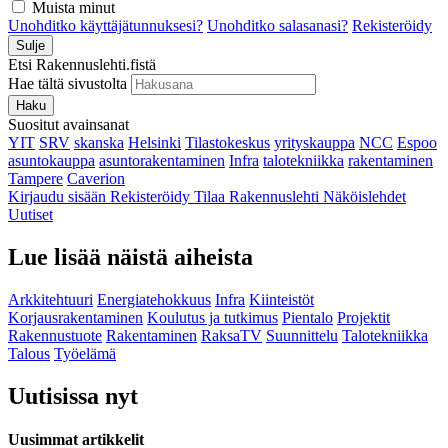
Muista minut
Unohditko käyttäjätunnuksesi?
Unohditko salasanasi?
Rekisteröidy
Sulje
Etsi Rakennuslehti.fistä
Hae tältä sivustolta
Haku
Suositut avainsanat
YIT
SRV
skanska
Helsinki
Tilastokeskus
yrityskauppa
NCC
Espoo
asuntokauppa
asuntorakentaminen
Infra
talotekniikka
rakentaminen
Tampere
Caverion
Kirjaudu sisään
Rekisteröidy
Tilaa Rakennuslehti
Näköislehdet
Uutiset
Lue lisää näistä aiheista
Arkkitehtuuri
Energiatehokkuus
Infra
Kiinteistöt
Korjausrakentaminen
Koulutus ja tutkimus
Pientalo
Projektit
Rakennustuote
Rakentaminen
RaksaTV
Suunnittelu
Talotekniikka
Talous
Työelämä
Uutisissa nyt
Uusimmat artikkelit