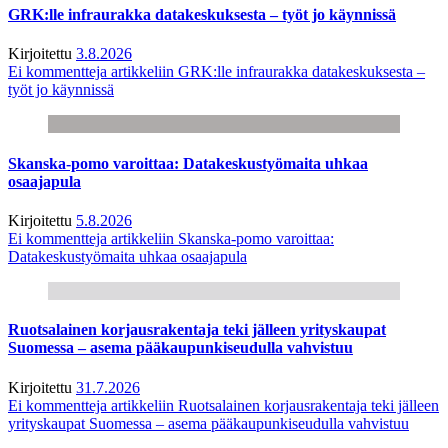
GRK:lle infraurakka datakeskuksesta – työt jo käynnissä
Kirjoitettu
3.8.2026
Ei kommentteja
artikkeliin GRK:lle infraurakka datakeskuksesta –
työt jo käynnissä
Skanska-pomo varoittaa: Datakeskustyömaita uhkaa
osaajapula
Kirjoitettu
5.8.2026
Ei kommentteja
artikkeliin Skanska-pomo varoittaa:
Datakeskustyömaita uhkaa osaajapula
Ruotsalainen korjausrakentaja teki jälleen yrityskaupat
Suomessa – asema pääkaupunkiseudulla vahvistuu
Kirjoitettu
31.7.2026
Ei kommentteja
artikkeliin Ruotsalainen korjausrakentaja teki jälleen
yrityskaupat Suomessa – asema pääkaupunkiseudulla vahvistuu