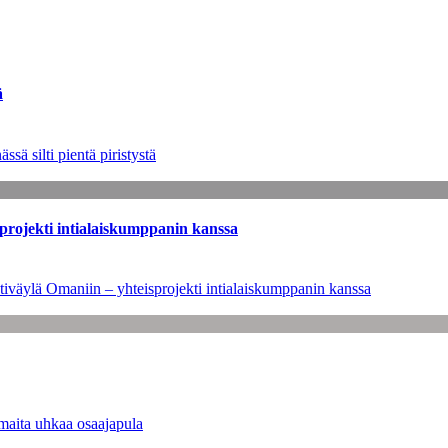
ä
sä silti pientä piristystä
sprojekti intialaiskumppanin kanssa
tiväylä Omaniin – yhteisprojekti intialaiskumppanin kanssa
maita uhkaa osaajapula