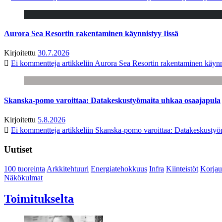
Aurora Sea Resortin rakentaminen käynnistyy Iissä
Kirjoitettu
30.7.2026
Ei kommentteja
artikkeliin Aurora Sea Resortin rakentaminen käynn
Skanska-pomo varoittaa: Datakeskustyömaita uhkaa osaajapula
Kirjoitettu
5.8.2026
Ei kommentteja
artikkeliin Skanska-pomo varoittaa: Datakeskustyö
Uutiset
100 tuoreinta
Arkkitehtuuri
Energiatehokkuus
Infra
Kiinteistöt
Korjau
Näkökulmat
Toimitukselta