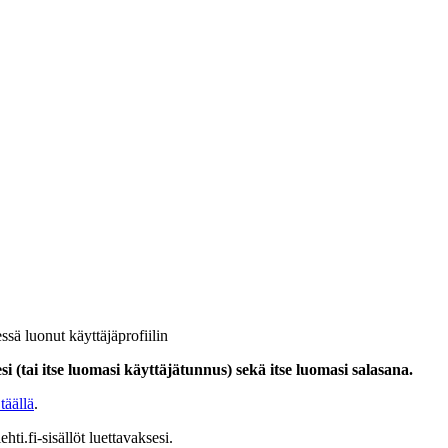
ssä luonut käyttäjäprofiilin
i (tai itse luomasi käyttäjätunnus) sekä itse luomasi salasana.
täällä
.
hti.fi-sisällöt luettavaksesi.