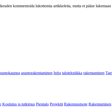
at oikeuden kommentoida lukottomia artikkeleita, mutta et pääse lukemaan l
asuntokauppa
asuntorakentaminen
Infra
talotekniikka
rakentaminen
Tam
n
Koulutus ja tutkimus
Pientalo
Projektit
Rakennustuote
Rakentaminen