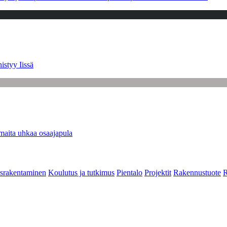
istyy Iissä
maita uhkaa osaajapula
srakentaminen
Koulutus ja tutkimus
Pientalo
Projektit
Rakennustuote
R