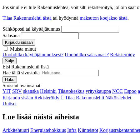
Jos sinulle ei tule Rakennuslehteä, voit silti rekisteröityä, jolloin sa
Tilaa Rakennuslehti tästä
tai hyödynnä
maksuton koejakso tästä
.
Sähköposti tai käyttäjätunnus
Salasana
Kirjaudu sisään
Muista minut
Unohditko käyttäjätunnuksesi?
Unohditko salasanasi?
Rekisteröidy
Sulje
Etsi Rakennuslehti.fistä
Hae tältä sivustolta
Haku
Suositut avainsanat
YIT
SRV
skanska
Helsinki
Tilastokeskus
yrityskauppa
NCC
Espoo
Kirjaudu sisään
Rekisteröidy
Tilaa Rakennuslehti
Näköislehdet
Uutiset
Lue lisää näistä aiheista
Arkkitehtuuri
Energiatehokkuus
Infra
Kiinteistöt
Korjausrakentamine