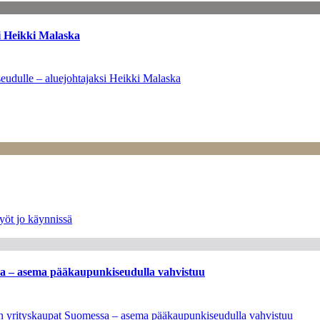
i Heikki Malaska
eudulle – aluejohtajaksi Heikki Malaska
yöt jo käynnissä
ssa – asema pääkaupunkiseudulla vahvistuu
leen yrityskaupat Suomessa – asema pääkaupunkiseudulla vahvistuu