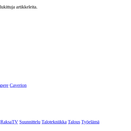
ukittuja artikkeleita.
pere
Caverion
RaksaTV
Suunnittelu
Talotekniikka
Talous
Työelämä