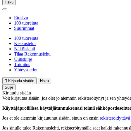
Haku
Etusivu
100 tuoreinta
Suurimmat
100 tuoreinta
Keskustelut
Näköislehti
Tilaa Rakennuslehti
Uutiskirje
Toimitus
Yhteystiedot
Kirjaudu sisään
Haku
Sulje
Kirjaudu sisään
Voit kirjautua sisään, jos olet jo aiemmin rekisteröitynyt ja sen yhteyde
Käyttäjäprofiilissa käyttäjätunnuksenasi toimii sähköpostiosoittees
Jos et ole aiemmin kirjautunut sisään, sinun on ensin
rekisteröidyttävä 
Jos sinulle tulee Rakennuslehti, rekisteröitymällä saat kaikki rakennusle