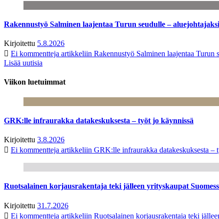
Rakennustyö Salminen laajentaa Turun seudulle – aluejohtajaks
Kirjoitettu
5.8.2026
Ei kommentteja
artikkeliin Rakennustyö Salminen laajentaa Turun s
Lisää uutisia
Viikon luetuimmat
GRK:lle infraurakka datakeskuksesta – työt jo käynnissä
Kirjoitettu
3.8.2026
Ei kommentteja
artikkeliin GRK:lle infraurakka datakeskuksesta – t
Ruotsalainen korjausrakentaja teki jälleen yrityskaupat Suome
Kirjoitettu
31.7.2026
Ei kommentteja
artikkeliin Ruotsalainen korjausrakentaja teki jäl