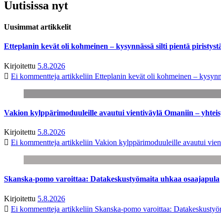
Uutisissa nyt
Uusimmat artikkelit
Etteplanin kevät oli kohmeinen – kysynnässä silti pientä piristyst
Kirjoitettu
5.8.2026
Ei kommentteja
artikkeliin Etteplanin kevät oli kohmeinen – kysynnäs
Vakion kylppärimoduuleille avautui vientiväylä Omaniin – yhtei
Kirjoitettu
5.8.2026
Ei kommentteja
artikkeliin Vakion kylppärimoduuleille avautui vien
Skanska-pomo varoittaa: Datakeskustyömaita uhkaa osaajapula
Kirjoitettu
5.8.2026
Ei kommentteja
artikkeliin Skanska-pomo varoittaa: Datakeskustyö