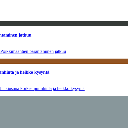
antaminen jatkuu
– Poikkimaantien parantaminen jatkuu
unhinta ja heikko kysyntä
ät – kiusana korkea puunhinta ja heikko kysyntä