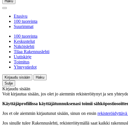
Haku
Etusivu
100 tuoreinta
Suurimmat
100 tuoreinta
Keskustelut
Näköislehti
Tilaa Rakennuslehti
Uutiskirje
Toimitus
Yhteystiedot
Kirjaudu sisään
Haku
Sulje
Kirjaudu sisään
Voit kirjautua sisään, jos olet jo aiemmin rekisteröitynyt ja sen yhteyde
Käyttäjäprofiilissa käyttäjätunnuksenasi toimii sähköpostiosoittees
Jos et ole aiemmin kirjautunut sisään, sinun on ensin
rekisteröidyttävä 
Jos sinulle tulee Rakennuslehti, rekisteröitymällä saat kaikki rakennusle