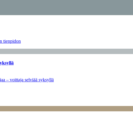
än tienpidon
yksyllä
aa – voittaja selviää syksyllä