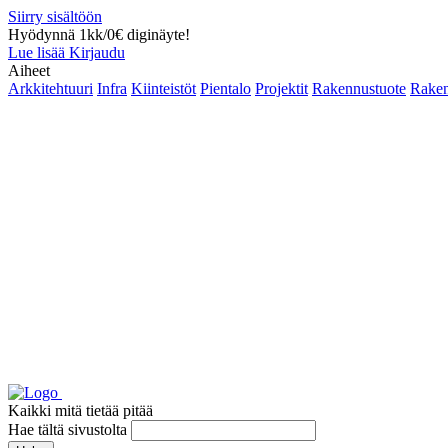
Siirry sisältöön
Hyödynnä 1kk/0€ diginäyte!
Lue lisää
Kirjaudu
Aiheet
Arkkitehtuuri
Infra
Kiinteistöt
Pientalo
Projektit
Rakennustuote
Raken
Kaikki mitä tietää pitää
Hae tältä sivustolta