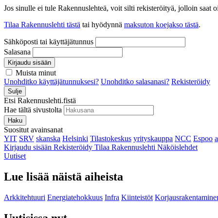
Jos sinulle ei tule Rakennuslehteä, voit silti rekisteröityä, jolloin sa
Tilaa Rakennuslehti tästä
tai hyödynnä
maksuton koejakso tästä
.
Sähköposti tai käyttäjätunnus
Salasana
Kirjaudu sisään
Muista minut
Unohditko käyttäjätunnuksesi?
Unohditko salasanasi?
Rekisteröidy
Sulje
Etsi Rakennuslehti.fistä
Hae tältä sivustolta
Haku
Suositut avainsanat
YIT
SRV
skanska
Helsinki
Tilastokeskus
yrityskauppa
NCC
Espoo
Kirjaudu sisään
Rekisteröidy
Tilaa Rakennuslehti
Näköislehdet
Uutiset
Lue lisää näistä aiheista
Arkkitehtuuri
Energiatehokkuus
Infra
Kiinteistöt
Korjausrakentamine
Uutisissa nyt