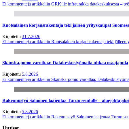
Ei kommentteja
artikkeliin GRK:lle infraurakka datakeskuksesta – työ
Ruotsalainen korjausrakentaja teki jälleen yrityskaupat Suome
Kirjoitettu
31.7.2026
Ei kommentteja
artikkeliin Ruotsalainen korjausrakentaja teki jälle
Skanska-pomo varoittaa: Datakeskustyömaita uhkaa osaajapula
Kirjoitettu
5.8.2026
Ei kommentteja
artikkeliin Skanska-pomo varoittaa: Datakeskustyöma
Rakennustyö Salminen laajentaa Turun seudulle – aluejohtajaks
Kirjoitettu
5.8.2026
Ei kommentteja
artikkeliin Rakennustyö Salminen laajentaa Turun seu
Uutiset