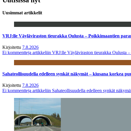
Uusimmat artikkelit
VRJ:lle Väyläviraston tieurakka Oulusta – Poikkimaantien par
Kirjoitettu
7.8.2026
Ei kommentteja
artikkeliin VRJ:lle Väyläviraston tieurakka Oulusta 
Sahateollisuudella edelleen synkät näkymät – kiusana korkea pu
Kirjoitettu
7.8.2026
Ei kommentteja
artikkeliin Sahateollisuudella edelleen synkät näkym