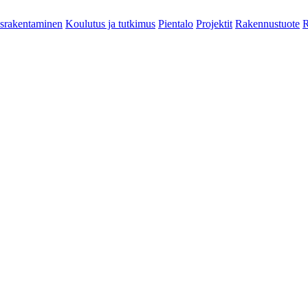
srakentaminen
Koulutus ja tutkimus
Pientalo
Projektit
Rakennustuote
R