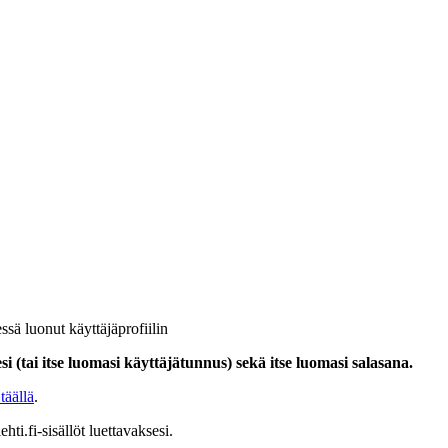
ssä luonut käyttäjäprofiilin
i (tai itse luomasi käyttäjätunnus) sekä itse luomasi salasana.
täällä
.
hti.fi-sisällöt luettavaksesi.