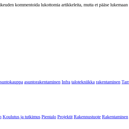
at oikeuden kommentoida lukottomia artikkeleita, mutta et pääse lukemaan l
asuntokauppa
asuntorakentaminen
Infra
talotekniikka
rakentaminen
Tam
n
Koulutus ja tutkimus
Pientalo
Projektit
Rakennustuote
Rakentaminen