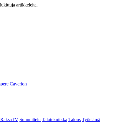
ukittuja artikkeleita.
pere
Caverion
RaksaTV
Suunnittelu
Talotekniikka
Talous
Työelämä