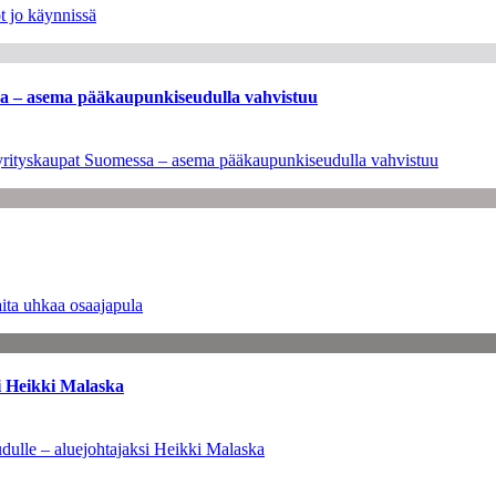
t jo käynnissä
ssa – asema pääkaupunkiseudulla vahvistuu
en yrityskaupat Suomessa – asema pääkaupunkiseudulla vahvistuu
ita uhkaa osaajapula
i Heikki Malaska
dulle – aluejohtajaksi Heikki Malaska