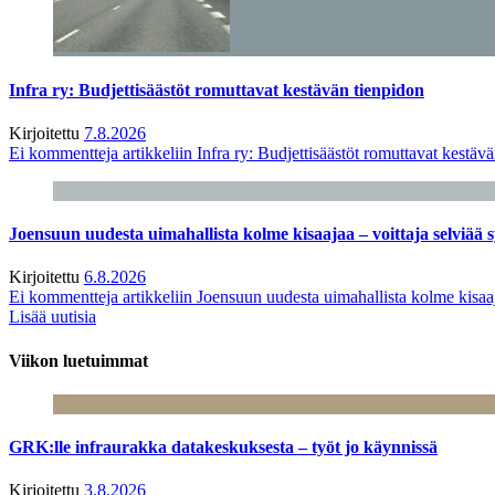
Infra ry: Budjettisäästöt romuttavat kestävän tienpidon
Kirjoitettu
7.8.2026
Ei kommentteja
artikkeliin Infra ry: Budjettisäästöt romuttavat kestäv
Joensuun uudesta uimahallista kolme kisaajaa – voittaja selviää s
Kirjoitettu
6.8.2026
Ei kommentteja
artikkeliin Joensuun uudesta uimahallista kolme kisaaj
Lisää uutisia
Viikon luetuimmat
GRK:lle infraurakka datakeskuksesta – työt jo käynnissä
Kirjoitettu
3.8.2026