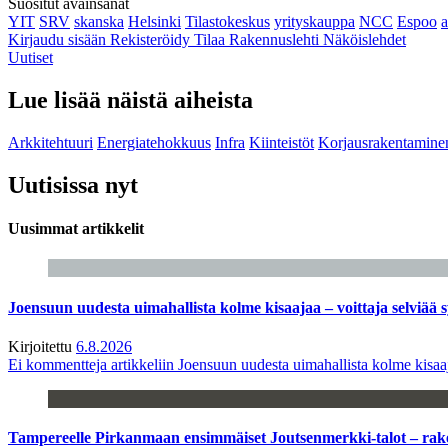
Suositut avainsanat
YIT
SRV
skanska
Helsinki
Tilastokeskus
yrityskauppa
NCC
Espoo
Kirjaudu sisään
Rekisteröidy
Tilaa Rakennuslehti
Näköislehdet
Uutiset
Lue lisää näistä aiheista
Arkkitehtuuri
Energiatehokkuus
Infra
Kiinteistöt
Korjausrakentamine
Uutisissa nyt
Uusimmat artikkelit
Joensuun uudesta uimahallista kolme kisaajaa – voittaja selviää s
Kirjoitettu
6.8.2026
Ei kommentteja
artikkeliin Joensuun uudesta uimahallista kolme kisaaj
Tampereelle Pirkanmaan ensimmäiset Joutsenmerkki-talot – ra