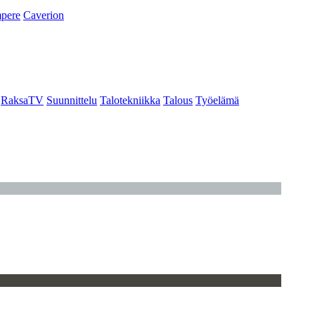
pere
Caverion
RaksaTV
Suunnittelu
Talotekniikka
Talous
Työelämä