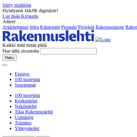
Siirry sisältöön
Hyödynnä 1kk/0€ diginäyte!
Lue lisää
Kirjaudu
Aiheet
Arkkitehtuuri
Infra
Kiinteistöt
Pientalo
Projektit
Rakennustuote
Raken
Kaikki mitä tietää pitää
Hae tältä sivustolta
Haku
Etusivu
100 tuoreinta
Suurimmat
100 tuoreinta
Keskustelut
Näköislehti
Tilaa Rakennuslehti
Uutiskirje
Toimitus
Yhteystiedot