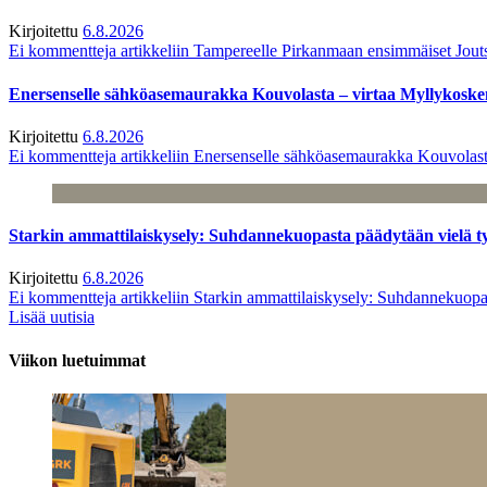
Kirjoitettu
6.8.2026
Ei kommentteja
artikkeliin Tampereelle Pirkanmaan ensimmäiset Jout
Enersenselle sähköasemaurakka Kouvolasta – virtaa Myllykoske
Kirjoitettu
6.8.2026
Ei kommentteja
artikkeliin Enersenselle sähköasemaurakka Kouvolast
Starkin ammattilaiskysely: Suhdannekuopasta päädytään vielä 
Kirjoitettu
6.8.2026
Ei kommentteja
artikkeliin Starkin ammattilaiskysely: Suhdannekuop
Lisää uutisia
Viikon luetuimmat