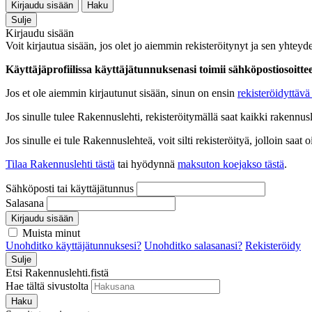
Kirjaudu sisään
Haku
Sulje
Kirjaudu sisään
Voit kirjautua sisään, jos olet jo aiemmin rekisteröitynyt ja sen yhteyde
Käyttäjäprofiilissa käyttäjätunnuksenasi toimii sähköpostiosoittees
Jos et ole aiemmin kirjautunut sisään, sinun on ensin
rekisteröidyttävä 
Jos sinulle tulee Rakennuslehti, rekisteröitymällä saat kaikki rakennusle
Jos sinulle ei tule Rakennuslehteä, voit silti rekisteröityä, jolloin sa
Tilaa Rakennuslehti tästä
tai hyödynnä
maksuton koejakso tästä
.
Sähköposti tai käyttäjätunnus
Salasana
Kirjaudu sisään
Muista minut
Unohditko käyttäjätunnuksesi?
Unohditko salasanasi?
Rekisteröidy
Sulje
Etsi Rakennuslehti.fistä
Hae tältä sivustolta
Haku