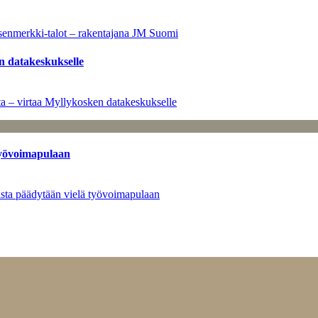
senmerkki-talot – rakentajana JM Suomi
n datakeskukselle
a – virtaa Myllykosken datakeskukselle
työvoimapulaan
asta päädytään vielä työvoimapulaan