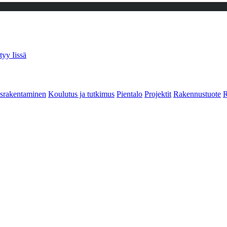
tyy Iissä
srakentaminen
Koulutus ja tutkimus
Pientalo
Projektit
Rakennustuote
R