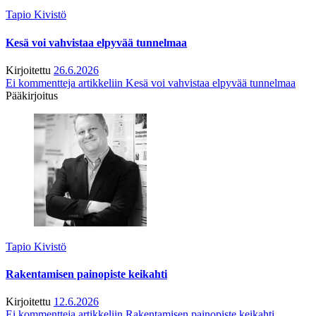
Tapio Kivistö
Kesä voi vahvistaa elpyvää tunnelmaa
Kirjoitettu
26.6.2026
Ei kommentteja
artikkeliin Kesä voi vahvistaa elpyvää tunnelmaa
Pääkirjoitus
Tapio Kivistö
Rakentamisen painopiste keikahti
Kirjoitettu
12.6.2026
Ei kommentteja
artikkeliin Rakentamisen painopiste keikahti