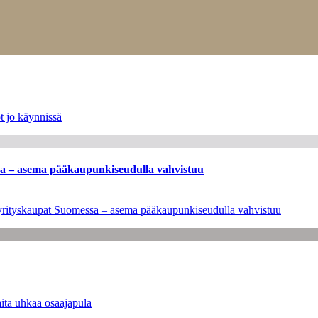
t jo käynnissä
ssa – asema pääkaupunkiseudulla vahvistuu
en yrityskaupat Suomessa – asema pääkaupunkiseudulla vahvistuu
ita uhkaa osaajapula