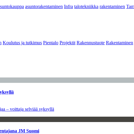
asuntokauppa
asuntorakentaminen
Infra
talotekniikka
rakentaminen
Tam
n
Koulutus ja tutkimus
Pientalo
Projektit
Rakennustuote
Rakentaminen
yksyllä
aa – voittaja selviää syksyllä
kentajana JM Suomi