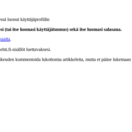
ssä luonut käyttäjäprofiilin
i (tai itse luomasi käyttäjätunnus) sekä itse luomasi salasana.
täällä
.
hti.fi-sisällöt luettavaksesi.
at oikeuden kommentoida lukottomia artikkeleita, mutta et pääse lukemaan l