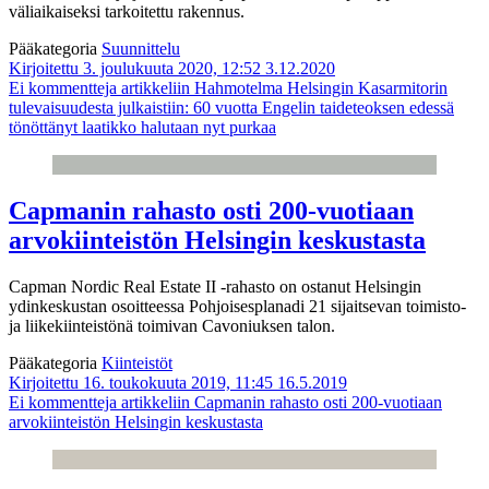
väliaikaiseksi tarkoitettu rakennus.
Pääkategoria
Suunnittelu
Kirjoitettu 3. joulukuuta 2020, 12:52
3.12.2020
Ei kommentteja
artikkeliin Hahmotelma Helsingin Kasarmitorin
tulevaisuudesta julkaistiin: 60 vuotta Engelin taideteoksen edessä
tönöttänyt laatikko halutaan nyt purkaa
Capmanin rahasto osti 200-vuotiaan
arvokiinteistön Helsingin keskustasta
Capman Nordic Real Estate II -rahasto on ostanut Helsingin
ydinkeskustan osoitteessa Pohjoisesplanadi 21 sijaitsevan toimisto-
ja liikekiinteistönä toimivan Cavoniuksen talon.
Pääkategoria
Kiinteistöt
Kirjoitettu 16. toukokuuta 2019, 11:45
16.5.2019
Ei kommentteja
artikkeliin Capmanin rahasto osti 200-vuotiaan
arvokiinteistön Helsingin keskustasta