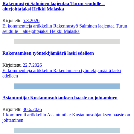
Rakennustyö Salminen laajentaa Turun seudulle –
aluejohtajaksi Heikki Malaska
Kirjoitettu
5.8.2026
Ei kommentteja
artikkeliin Rakennustyö Salminen laajentaa Turun
seudulle – aluejohtajaksi Heikki Malaska
Rakentamisen työntekijämäärä laski edelleen
Kirjoitettu
22.7.2026
Ei kommentteja
artikkeliin Rakentamisen työntekijämäärä laski
edelleen
Asiantuntija: Kustannusohjauksen haaste on johtaminen
Kirjoitettu
30.6.2026
1 kommentti
artikkeliin Asiantuntija: Kustannusohjauksen haaste on
johtaminen