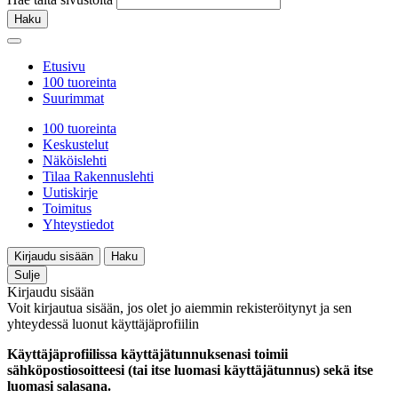
Haku
Etusivu
100 tuoreinta
Suurimmat
100 tuoreinta
Keskustelut
Näköislehti
Tilaa Rakennuslehti
Uutiskirje
Toimitus
Yhteystiedot
Kirjaudu sisään
Haku
Sulje
Kirjaudu sisään
Voit kirjautua sisään, jos olet jo aiemmin rekisteröitynyt ja sen
yhteydessä luonut käyttäjäprofiilin
Käyttäjäprofiilissa käyttäjätunnuksenasi toimii
sähköpostiosoitteesi (tai itse luomasi käyttäjätunnus) sekä itse
luomasi salasana.