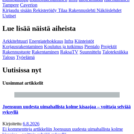
Tampere
Caverion
Kirjaudu sisään
Rekisteröidy
Tilaa Rakennuslehti
Näköislehdet
Uutiset
Lue lisää näistä aiheista
Arkkitehtuuri
Energiatehokkuus
Infra
Kiinteistöt
Korjausrakentaminen
Koulutus ja tutkimus
Pientalo
Projektit
Rakennustuote
Rakentaminen
RaksaTV
Suunnittelu
Talotekniikka
Talous
Työelämä
Uutisissa nyt
Uusimmat artikkelit
Joensuun uudesta uimahallista kolme kisaajaa – voittaja selviää
syksyllä
Kirjoitettu
6.8.2026
Ei kommentteja
artikkeliin Joensuun uudesta uimahallista kolme