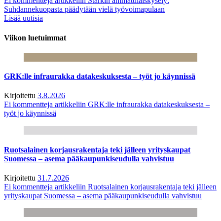
Ei kommentteja
artikkeliin Starkin ammattilaiskysely:
Suhdannekuopasta päädytään vielä työvoimapulaan
Lisää uutisia
Viikon luetuimmat
GRK:lle infraurakka datakeskuksesta – työt jo käynnissä
Kirjoitettu
3.8.2026
Ei kommentteja
artikkeliin GRK:lle infraurakka datakeskuksesta –
työt jo käynnissä
Ruotsalainen korjausrakentaja teki jälleen yrityskaupat
Suomessa – asema pääkaupunkiseudulla vahvistuu
Kirjoitettu
31.7.2026
Ei kommentteja
artikkeliin Ruotsalainen korjausrakentaja teki jälleen
yrityskaupat Suomessa – asema pääkaupunkiseudulla vahvistuu