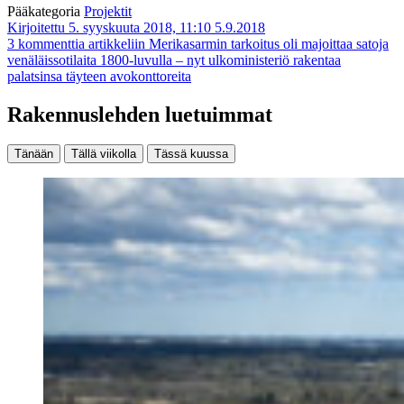
Pääkategoria
Projektit
Kirjoitettu 5. syyskuuta 2018, 11:10
5.9.2018
3 kommenttia
artikkeliin Merikasarmin tarkoitus oli majoittaa satoja
venäläissotilaita 1800-luvulla – nyt ulkoministeriö rakentaa
palatsinsa täyteen avokonttoreita
Rakennuslehden luetuimmat
Tänään
Tällä viikolla
Tässä kuussa