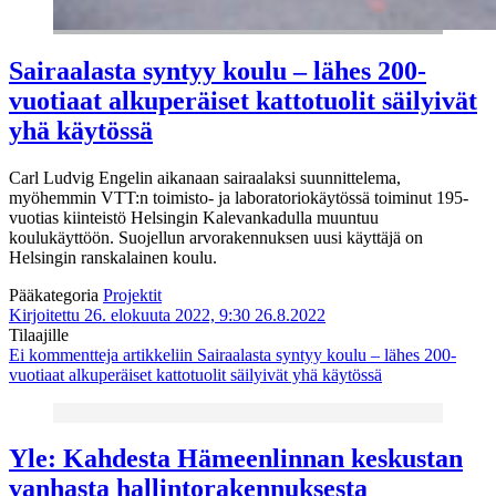
Sairaalasta syntyy koulu – lähes 200-
vuotiaat alkuperäiset kattotuolit säilyivät
yhä käytössä
Carl Ludvig Engelin aikanaan sairaalaksi suunnittelema,
myöhemmin VTT:n toimisto- ja laboratoriokäytössä toiminut 195-
vuotias kiinteistö Helsingin Kalevankadulla muuntuu
koulukäyttöön. Suojellun arvorakennuksen uusi käyttäjä on
Helsingin ranskalainen koulu.
Pääkategoria
Projektit
Kirjoitettu 26. elokuuta 2022, 9:30
26.8.2022
Tilaajille
Ei kommentteja
artikkeliin Sairaalasta syntyy koulu – lähes 200-
vuotiaat alkuperäiset kattotuolit säilyivät yhä käytössä
Yle: Kahdesta Hämeenlinnan keskustan
vanhasta hallintorakennuksesta