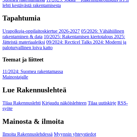
lehti kestävästä rakentamisesta
Tapahtumia
Urapolkuja-oppilaitoskiertue 2026-2027
05/2026: Vähähiilinen
rakentaminen & data
10/2025: Rakentamisen kiertotalous 2025:
Jätteistä materiaaleiksi
09/2024: Recticel Talks 2024: Moderni ja
paloturvallinen loiva katto
Teemat ja liitteet
11/2024: Suomea rakentamassa
Mainostajalle
Lue Rakennuslehteä
Tilaa Rakennuslehti
Kirjaudu näköislehteen
Tilaa uutiskirje
RSS-
syöte
Mainosta & ilmoita
Ilmoita Rakennuslehdessä
Myynnin yhteystiedot