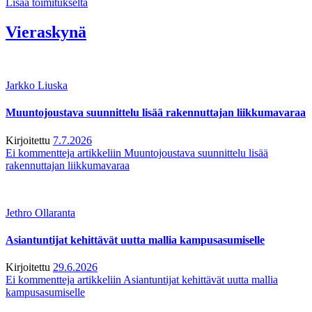
Lisää toimitukselta
Vieraskynä
Jarkko Liuska
Muuntojoustava suunnittelu lisää rakennuttajan liikkumavaraa
Kirjoitettu
7.7.2026
Ei kommentteja
artikkeliin Muuntojoustava suunnittelu lisää
rakennuttajan liikkumavaraa
Jethro Ollaranta
Asiantuntijat kehittävät uutta mallia kampusasumiselle
Kirjoitettu
29.6.2026
Ei kommentteja
artikkeliin Asiantuntijat kehittävät uutta mallia
kampusasumiselle