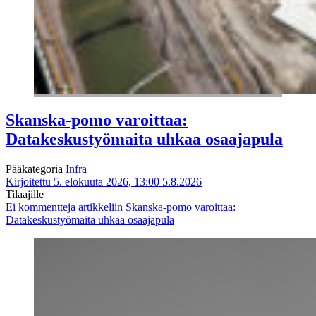
Skanska-pomo varoittaa:
Datakeskustyömaita uhkaa osaajapula
Pääkategoria
Infra
Kirjoitettu 5. elokuuta 2026, 13:00
5.8.2026
Tilaajille
Ei kommentteja
artikkeliin Skanska-pomo varoittaa:
Datakeskustyömaita uhkaa osaajapula