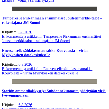
kisaajaa – voittaja selviää syksyllä
Tampereelle Pirkanmaan ensimmäiset Joutsenmerkki-talot –
rakentajana JM Suomi
Kirjoitettu
6.8.2026
Ei kommentteja
artikkeliin Tampereelle Pirkanmaan ensimmäiset
Joutsenmerkki-talot – rakentajana JM Suomi
Enersenselle sähköasemaurakka Kouvolasta – virtaa
Myllykosken datakeskukselle
Kirjoitettu
6.8.2026
Ei kommentteja
artikkeliin Enersenselle sähköasemaurakka
Kouvolasta – virtaa Myllykosken datakeskukselle
Starkin ammattilaiskysely: Suhdannekuopasta päädytään vielä
työvoimapulaan
Kirjoitettu
6.8.2026