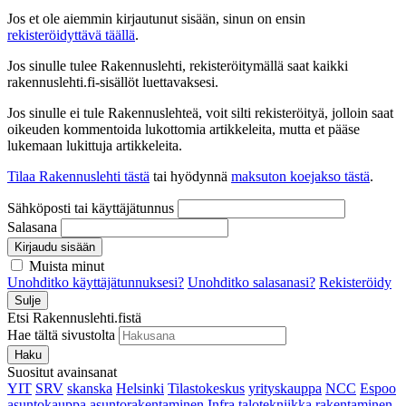
Jos et ole aiemmin kirjautunut sisään, sinun on ensin
rekisteröidyttävä täällä
.
Jos sinulle tulee Rakennuslehti, rekisteröitymällä saat kaikki
rakennuslehti.fi-sisällöt luettavaksesi.
Jos sinulle ei tule Rakennuslehteä, voit silti rekisteröityä, jolloin saat
oikeuden kommentoida lukottomia artikkeleita, mutta et pääse
lukemaan lukittuja artikkeleita.
Tilaa Rakennuslehti tästä
tai hyödynnä
maksuton koejakso tästä
.
Sähköposti tai käyttäjätunnus
Salasana
Kirjaudu sisään
Muista minut
Unohditko käyttäjätunnuksesi?
Unohditko salasanasi?
Rekisteröidy
Sulje
Etsi Rakennuslehti.fistä
Hae tältä sivustolta
Haku
Suositut avainsanat
YIT
SRV
skanska
Helsinki
Tilastokeskus
yrityskauppa
NCC
Espoo
asuntokauppa
asuntorakentaminen
Infra
talotekniikka
rakentaminen