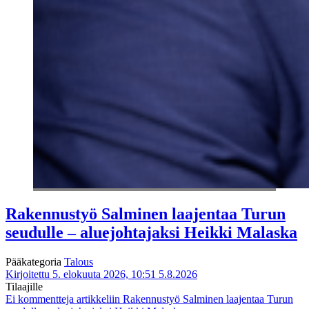
Rakennustyö Salminen laajentaa Turun
seudulle – aluejohtajaksi Heikki Malaska
Pääkategoria
Talous
Kirjoitettu 5. elokuuta 2026, 10:51
5.8.2026
Tilaajille
Ei kommentteja
artikkeliin Rakennustyö Salminen laajentaa Turun