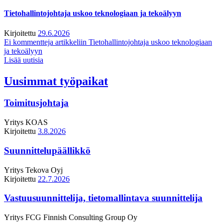
Tietohallintojohtaja uskoo teknologiaan ja tekoälyyn
Kirjoitettu
29.6.2026
Ei kommentteja
artikkeliin Tietohallintojohtaja uskoo teknologiaan
ja tekoälyyn
Lisää uutisia
Uusimmat työpaikat
Toimitusjohtaja
Yritys
KOAS
Kirjoitettu
3.8.2026
Suunnittelupäällikkö
Yritys
Tekova Oyj
Kirjoitettu
22.7.2026
Vastuusuunnittelija, tietomallintava suunnittelija
Yritys
FCG Finnish Consulting Group Oy