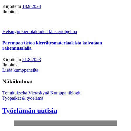
Kirjoitettu
18.9.2023
Ilmoitus
Helsingin kiertotalouden klusteriohjelma
Parempaa tietoa kierrätysmateriaaleista kaivataan
rakennusalalla
Kirjoitettu
21.8.2023
Ilmoitus
Lisää kumppaneilta
Näkökulmat
Toimitukselta
Vieraskynä
Kumppaniblogit
Työpaikat & työelämä
Työelämän uutisia