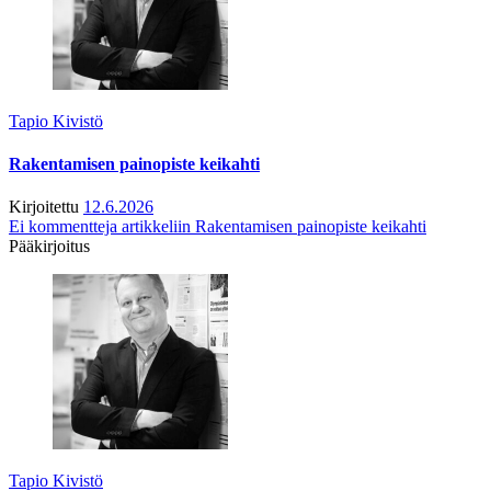
Tapio Kivistö
Rakentamisen painopiste keikahti
Kirjoitettu
12.6.2026
Ei kommentteja
artikkeliin Rakentamisen painopiste keikahti
Pääkirjoitus
Tapio Kivistö