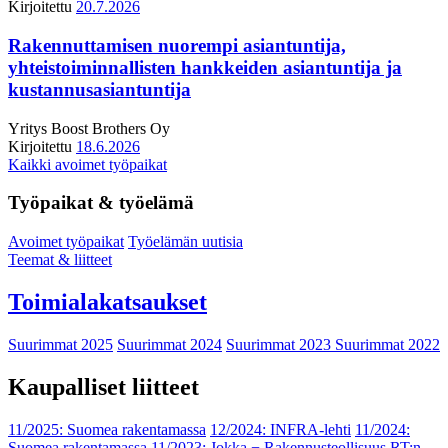
Kirjoitettu
20.7.2026
Rakennuttamisen nuorempi asiantuntija,
yhteistoiminnallisten hankkeiden asiantuntija ja
kustannusasiantuntija
Yritys
Boost Brothers Oy
Kirjoitettu
18.6.2026
Kaikki avoimet työpaikat
Työpaikat & työelämä
Avoimet työpaikat
Työelämän uutisia
Teemat & liitteet
Toimialakatsaukset
Suurimmat 2025
Suurimmat 2024
Suurimmat 2023
Suurimmat 2022
Kaupalliset liitteet
11/2025: Suomea rakentamassa
12/2024: INFRA-lehti
11/2024:
Suomea rakentamassa
11/2023: Jokka − Rakennusteollisuus RT:n