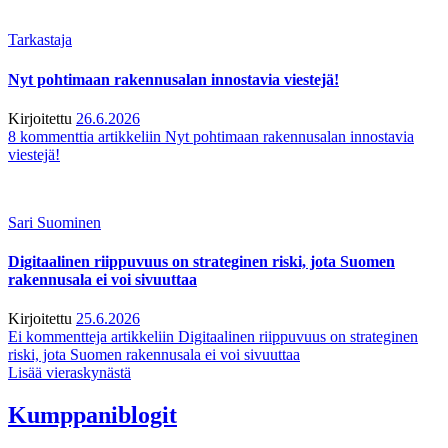
Tarkastaja
Nyt pohtimaan rakennusalan innostavia viestejä!
Kirjoitettu
26.6.2026
8 kommenttia
artikkeliin Nyt pohtimaan rakennusalan innostavia
viestejä!
Sari Suominen
Digitaalinen riippuvuus on strateginen riski, jota Suomen
rakennusala ei voi sivuuttaa
Kirjoitettu
25.6.2026
Ei kommentteja
artikkeliin Digitaalinen riippuvuus on strateginen
riski, jota Suomen rakennusala ei voi sivuuttaa
Lisää vieraskynästä
Kumppaniblogit