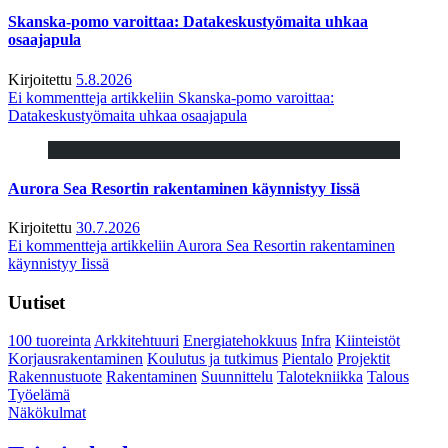
Skanska-pomo varoittaa: Datakeskustyömaita uhkaa
osaajapula
Kirjoitettu
5.8.2026
Ei kommentteja
artikkeliin Skanska-pomo varoittaa:
Datakeskustyömaita uhkaa osaajapula
Aurora Sea Resortin rakentaminen käynnistyy Iissä
Kirjoitettu
30.7.2026
Ei kommentteja
artikkeliin Aurora Sea Resortin rakentaminen
käynnistyy Iissä
Uutiset
100 tuoreinta
Arkkitehtuuri
Energiatehokkuus
Infra
Kiinteistöt
Korjausrakentaminen
Koulutus ja tutkimus
Pientalo
Projektit
Rakennustuote
Rakentaminen
Suunnittelu
Talotekniikka
Talous
Työelämä
Näkökulmat