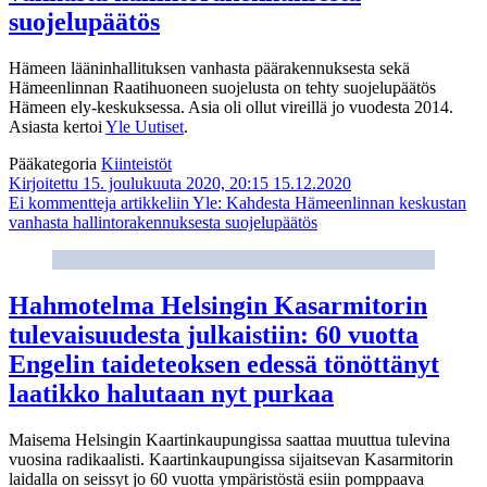
suojelupäätös
Hämeen lääninhallituksen vanhasta päärakennuksesta sekä
Hämeenlinnan Raatihuoneen suojelusta on tehty suojelupäätös
Hämeen ely-keskuksessa. Asia oli ollut vireillä jo vuodesta 2014.
Asiasta kertoi
Yle Uutiset
.
Pääkategoria
Kiinteistöt
Kirjoitettu 15. joulukuuta 2020, 20:15
15.12.2020
Ei kommentteja
artikkeliin Yle: Kahdesta Hämeenlinnan keskustan
vanhasta hallintorakennuksesta suojelupäätös
Hahmotelma Helsingin Kasarmitorin
tulevaisuudesta julkaistiin: 60 vuotta
Engelin taideteoksen edessä tönöttänyt
laatikko halutaan nyt purkaa
Maisema Helsingin Kaartinkaupungissa saattaa muuttua tulevina
vuosina radikaalisti. Kaartinkaupungissa sijaitsevan Kasarmitorin
laidalla on seissyt jo 60 vuotta ympäristöstä esiin pomppaava