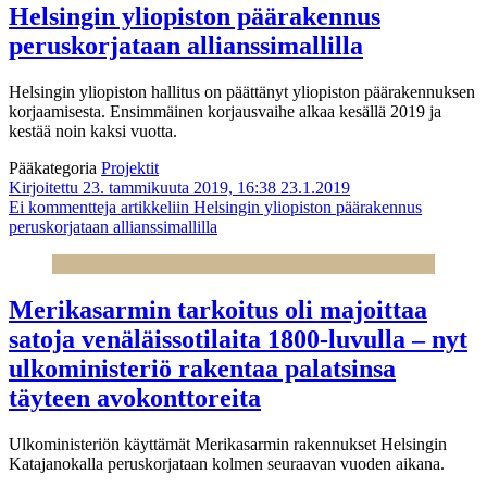
Helsingin yliopiston päärakennus
peruskorjataan allianssimallilla
Helsingin yliopiston hallitus on päättänyt yliopiston päärakennuksen
korjaamisesta. Ensimmäinen korjausvaihe alkaa kesällä 2019 ja
kestää noin kaksi vuotta.
Pääkategoria
Projektit
Kirjoitettu 23. tammikuuta 2019, 16:38
23.1.2019
Ei kommentteja
artikkeliin Helsingin yliopiston päärakennus
peruskorjataan allianssimallilla
Merikasarmin tarkoitus oli majoittaa
satoja venäläissotilaita 1800-luvulla – nyt
ulkoministeriö rakentaa palatsinsa
täyteen avokonttoreita
Ulkoministeriön käyttämät Merikasarmin rakennukset Helsingin
Katajanokalla peruskorjataan kolmen seuraavan vuoden aikana.