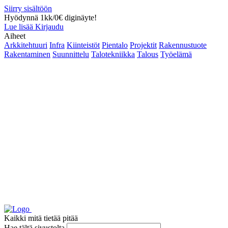
Siirry sisältöön
Hyödynnä 1kk/0€ diginäyte!
Lue lisää
Kirjaudu
Aiheet
Arkkitehtuuri
Infra
Kiinteistöt
Pientalo
Projektit
Rakennustuote
Rakentaminen
Suunnittelu
Talotekniikka
Talous
Työelämä
Kaikki mitä tietää pitää
Hae tältä sivustolta