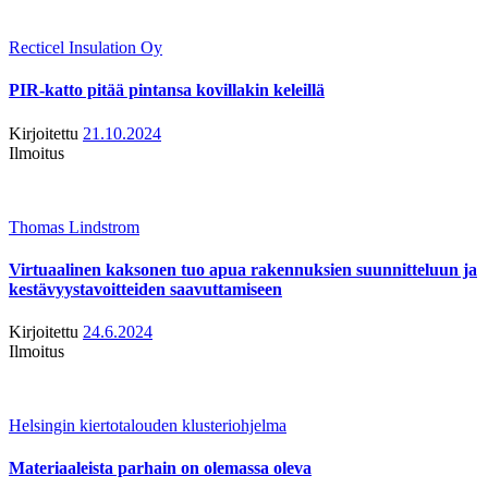
Recticel Insulation Oy
PIR-katto pitää pintansa kovillakin keleillä
Kirjoitettu
21.10.2024
Ilmoitus
Thomas Lindstrom
Virtuaalinen kaksonen tuo apua rakennuksien suunnitteluun ja
kestävyystavoitteiden saavuttamiseen
Kirjoitettu
24.6.2024
Ilmoitus
Helsingin kiertotalouden klusteriohjelma
Materiaaleista parhain on olemassa oleva