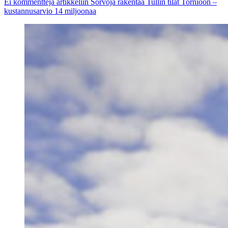
Ei kommentteja
artikkeliin Sorvoja rakentaa Tullin tilat Tornioon –
kustannusarvio 14 miljoonaa