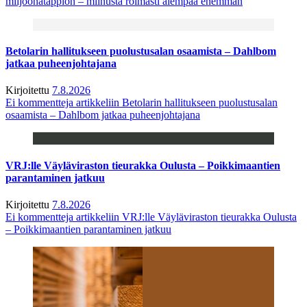
miljoonatappion – miinusta roimasti aiempaa enemmän
Betolarin hallitukseen puolustusalan osaamista – Dahlbom
jatkaa puheenjohtajana
Kirjoitettu
7.8.2026
Ei kommentteja
artikkeliin Betolarin hallitukseen puolustusalan
osaamista – Dahlbom jatkaa puheenjohtajana
VRJ:lle Väyläviraston tieurakka Oulusta – Poikkimaantien
parantaminen jatkuu
Kirjoitettu
7.8.2026
Ei kommentteja
artikkeliin VRJ:lle Väyläviraston tieurakka Oulusta
– Poikkimaantien parantaminen jatkuu