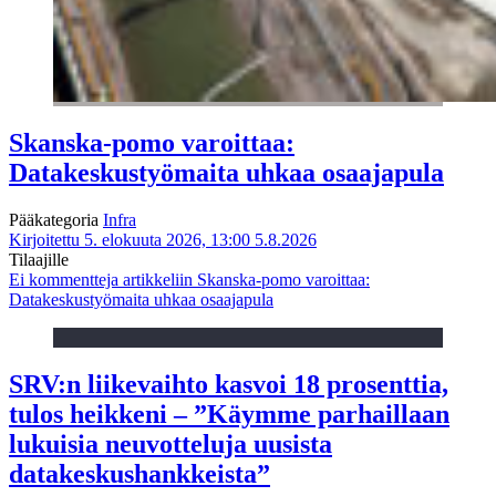
Skanska-pomo varoittaa:
Datakeskustyömaita uhkaa osaajapula
Pääkategoria
Infra
Kirjoitettu 5. elokuuta 2026, 13:00
5.8.2026
Tilaajille
Ei kommentteja
artikkeliin Skanska-pomo varoittaa:
Datakeskustyömaita uhkaa osaajapula
SRV:n liikevaihto kasvoi 18 prosenttia,
tulos heikkeni – ”Käymme parhaillaan
lukuisia neuvotteluja uusista
datakeskushankkeista”