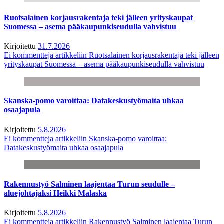
Ruotsalainen korjausrakentaja teki jälleen yrityskaupat
Suomessa – asema pääkaupunkiseudulla vahvistuu
Kirjoitettu
31.7.2026
Ei kommentteja
artikkeliin Ruotsalainen korjausrakentaja teki jälleen
yrityskaupat Suomessa – asema pääkaupunkiseudulla vahvistuu
Skanska-pomo varoittaa: Datakeskustyömaita uhkaa
osaajapula
Kirjoitettu
5.8.2026
Ei kommentteja
artikkeliin Skanska-pomo varoittaa:
Datakeskustyömaita uhkaa osaajapula
Rakennustyö Salminen laajentaa Turun seudulle –
aluejohtajaksi Heikki Malaska
Kirjoitettu
5.8.2026
Ei kommentteja
artikkeliin Rakennustyö Salminen laajentaa Turun