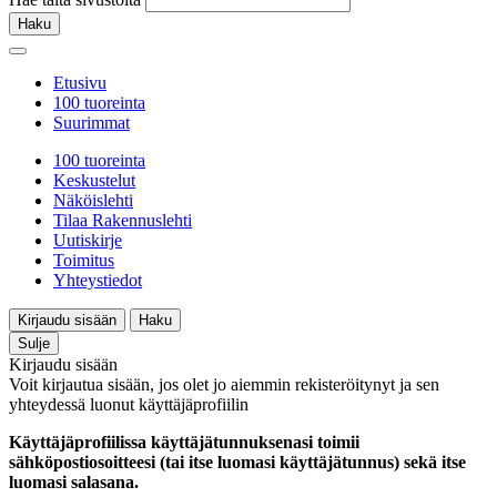
Haku
Etusivu
100 tuoreinta
Suurimmat
100 tuoreinta
Keskustelut
Näköislehti
Tilaa Rakennuslehti
Uutiskirje
Toimitus
Yhteystiedot
Kirjaudu sisään
Haku
Sulje
Kirjaudu sisään
Voit kirjautua sisään, jos olet jo aiemmin rekisteröitynyt ja sen
yhteydessä luonut käyttäjäprofiilin
Käyttäjäprofiilissa käyttäjätunnuksenasi toimii
sähköpostiosoitteesi (tai itse luomasi käyttäjätunnus) sekä itse
luomasi salasana.