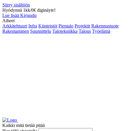
Siirry sisältöön
Hyödynnä 1kk/0€ diginäyte!
Lue lisää
Kirjaudu
Aiheet
Arkkitehtuuri
Infra
Kiinteistöt
Pientalo
Projektit
Rakennustuote
Rakentaminen
Suunnittelu
Talotekniikka
Talous
Työelämä
Kaikki mitä tietää pitää
Hae tältä sivustolta