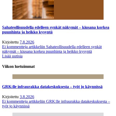
Sahateollisuudella edelleen synkät näkymät – kiusana korkea
puunhinta ja heikko kysyntä
Kirjoitettu
7.8.2026
Ei kommentteja
artikkeliin Sahateollisuudella edelleen synkät
näkymät – kiusana korkea puunhinta ja heikko kysyntä
Lisää uutisia
Viikon luetuimmat
GRK:lle infraurakka datakeskuksesta – työt jo käynnissä
Kirjoitettu
3.8.2026
Ei kommentteja
artikkeliin GRK:lle infraurakka datakeskuksesta –
työt jo käynnissä