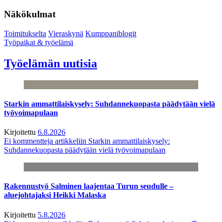
Näkökulmat
Toimitukselta
Vieraskynä
Kumppaniblogit
Työpaikat & työelämä
Työelämän uutisia
Starkin ammattilaiskysely: Suhdannekuopasta päädytään vielä
työvoimapulaan
Kirjoitettu
6.8.2026
Ei kommentteja
artikkeliin Starkin ammattilaiskysely:
Suhdannekuopasta päädytään vielä työvoimapulaan
Rakennustyö Salminen laajentaa Turun seudulle –
aluejohtajaksi Heikki Malaska
Kirjoitettu
5.8.2026