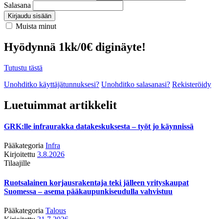
Salasana
Kirjaudu sisään
Muista minut
Hyödynnä 1kk/0€ diginäyte!
Tutustu tästä
Unohditko käyttäjätunnuksesi?
Unohditko salasanasi?
Rekisteröidy
Luetuimmat artikkelit
GRK:lle infraurakka datakeskuksesta – työt jo käynnissä
Pääkategoria
Infra
Kirjoitettu
3.8.2026
Tilaajille
Ruotsalainen korjausrakentaja teki jälleen yrityskaupat
Suomessa – asema pääkaupunkiseudulla vahvistuu
Pääkategoria
Talous