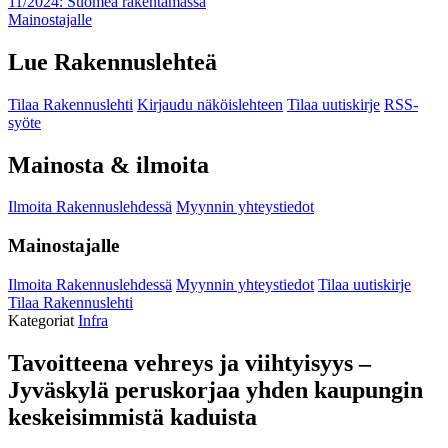
11/2024: Suomea rakentamassa
Mainostajalle
Lue Rakennuslehteä
Tilaa Rakennuslehti
Kirjaudu näköislehteen
Tilaa uutiskirje
RSS-
syöte
Mainosta & ilmoita
Ilmoita Rakennuslehdessä
Myynnin yhteystiedot
Mainostajalle
Ilmoita Rakennuslehdessä
Myynnin yhteystiedot
Tilaa uutiskirje
Tilaa Rakennuslehti
Kategoriat
Infra
Tavoitteena vehreys ja viihtyisyys –
Jyväskylä peruskorjaa yhden kaupungin
keskeisimmistä kaduista