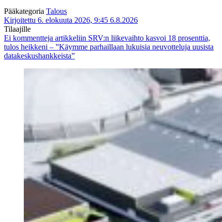
Pääkategoria
Talous
Kirjoitettu 6. elokuuta 2026, 9:45
6.8.2026
Tilaajille
Ei kommentteja
artikkeliin SRV:n liikevaihto kasvoi 18 prosenttia,
tulos heikkeni – ”Käymme parhaillaan lukuisia neuvotteluja uusista
datakeskushankkeista”