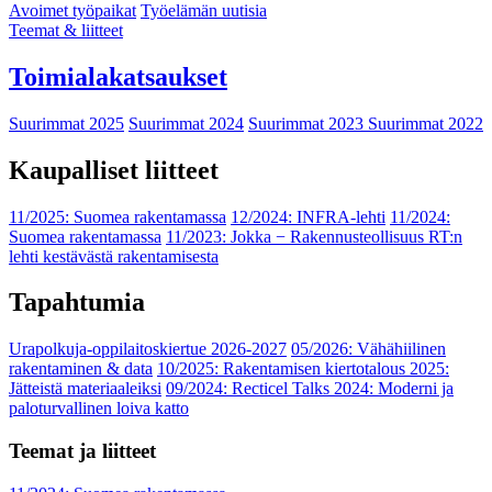
Avoimet työpaikat
Työelämän uutisia
Teemat & liitteet
Toimialakatsaukset
Suurimmat 2025
Suurimmat 2024
Suurimmat 2023
Suurimmat 2022
Kaupalliset liitteet
11/2025: Suomea rakentamassa
12/2024: INFRA-lehti
11/2024:
Suomea rakentamassa
11/2023: Jokka − Rakennusteollisuus RT:n
lehti kestävästä rakentamisesta
Tapahtumia
Urapolkuja-oppilaitoskiertue 2026-2027
05/2026: Vähähiilinen
rakentaminen & data
10/2025: Rakentamisen kiertotalous 2025:
Jätteistä materiaaleiksi
09/2024: Recticel Talks 2024: Moderni ja
paloturvallinen loiva katto
Teemat ja liitteet