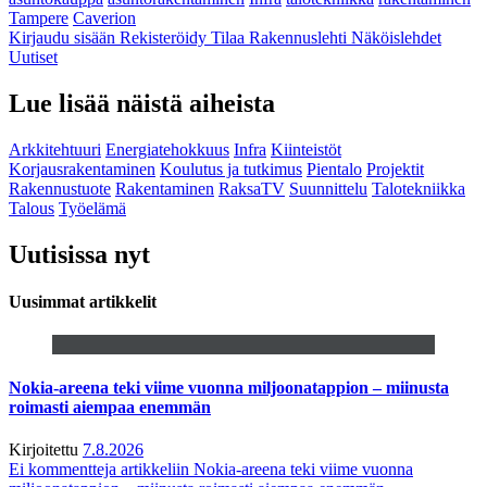
Tampere
Caverion
Kirjaudu sisään
Rekisteröidy
Tilaa Rakennuslehti
Näköislehdet
Uutiset
Lue lisää näistä aiheista
Arkkitehtuuri
Energiatehokkuus
Infra
Kiinteistöt
Korjausrakentaminen
Koulutus ja tutkimus
Pientalo
Projektit
Rakennustuote
Rakentaminen
RaksaTV
Suunnittelu
Talotekniikka
Talous
Työelämä
Uutisissa nyt
Uusimmat artikkelit
Nokia-areena teki viime vuonna miljoonatappion – miinusta
roimasti aiempaa enemmän
Kirjoitettu
7.8.2026
Ei kommentteja
artikkeliin Nokia-areena teki viime vuonna