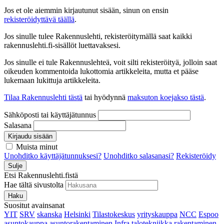
Jos et ole aiemmin kirjautunut sisään, sinun on ensin
rekisteröidyttävä täällä
.
Jos sinulle tulee Rakennuslehti, rekisteröitymällä saat kaikki
rakennuslehti.fi-sisällöt luettavaksesi.
Jos sinulle ei tule Rakennuslehteä, voit silti rekisteröityä, jolloin saat
oikeuden kommentoida lukottomia artikkeleita, mutta et pääse
lukemaan lukittuja artikkeleita.
Tilaa Rakennuslehti tästä
tai hyödynnä
maksuton koejakso tästä
.
Sähköposti tai käyttäjätunnus
Salasana
Kirjaudu sisään
Muista minut
Unohditko käyttäjätunnuksesi?
Unohditko salasanasi?
Rekisteröidy
Sulje
Etsi Rakennuslehti.fistä
Hae tältä sivustolta
Haku
Suositut avainsanat
YIT
SRV
skanska
Helsinki
Tilastokeskus
yrityskauppa
NCC
Espoo
asuntokauppa
asuntorakentaminen
Infra
talotekniikka
rakentaminen