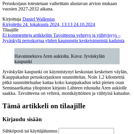
Peruskorjaus toteutetaan vaiheittain alustavan arvion mukaan
vuosien 2027-2032 aikana.
Kirjoittaja
Daniel Wallenius
Kirjoitettu 24. lokakuuta 2024, 13:13
24.10.2024
Tilaajille
Ei kommentteja
artikkeliin Tavoitteena vehreys ja viihtyisyys –
Jyväskylä peruskorjaa yhden kaupungin keskeisimmistä kaduista
Havainnekuva Aren aukiolta. Kuva: Jyväskylän
kaupunki
Jyväskylän kaupunki on käynnistynyt keskustan keskeisen väylän,
Kauppakadun peruskorjauksen suunnittelun. Noin 1,2 kilometriä
pitkä suunnittelualue kattaa koko kauppakadun sekä pienen osan
Seminaarikatua yliopiston kirjasto Lähteen edustalta Aren aukiolle
saakka. Tavoitteena on vehreä, monikäyttöinen ja viihtyisä katualue.
Tämä artikkeli on tilaajille
Kirjaudu sisään
Sähköposti tai käyttäjätunnus