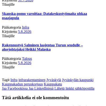
Kirjoitettu
31.7.2026
Tilaajille
Skanska-pomo varoittaa: Datakeskustyömaita uhkaa
osaajapula
Pääkategoria
Infra
Kirjoitettu
5.8.2026
Tilaajille
Rakennustyö Salminen laajentaa Turun seudulle –
aluejohtajaksi Heikki Malaska
Pääkategoria
Talous
Kirjoitettu
5.8.2026
Tilaajille
Tagit
Infra
infrarakentaminen
Jyväskylä
Jyväskylän kaupunki
Kauppakadun peruskorjaus
Kauppakatu
Jaa Facebookissa
Jaa LinkedInissä
Lähetä linkki sähköpostilla
Tätä artikkelia ei ole kommentoitu