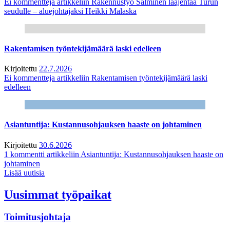
Ei kommentteja
artikkeliin Rakennustyö Salminen laajentaa Turun
seudulle – aluejohtajaksi Heikki Malaska
Rakentamisen työntekijämäärä laski edelleen
Kirjoitettu
22.7.2026
Ei kommentteja
artikkeliin Rakentamisen työntekijämäärä laski
edelleen
Asiantuntija: Kustannusohjauksen haaste on johtaminen
Kirjoitettu
30.6.2026
1 kommentti
artikkeliin Asiantuntija: Kustannusohjauksen haaste on
johtaminen
Lisää uutisia
Uusimmat työpaikat
Toimitusjohtaja