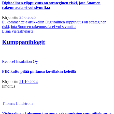
Digitaalinen riippuvuus on strateginen riski, jota Suomen
rakennusala ei voi sivuuttaa
Kirjoitettu
25.6.2026
Ei kommentteja
artikkeliin Digitaalinen riippuvuus on strateginen
riski, jota Suomen rakennusala ei voi sivuuttaa
Lisää vieraskynästä
Kumppaniblogit
Recticel Insulation Oy
PIR-katto pitää pintansa kovillakin keleillä
Kirjoitettu
21.10.2024
Ilmoitus
Thomas Lindstrom
Virtuaalinen kaksonen tuo apua rakennuksien suunnitteluun ja