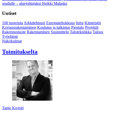
seudulle – aluejohtajaksi Heikki Malaska
Uutiset
100 tuoreinta
Arkkitehtuuri
Energiatehokkuus
Infra
Kiinteistöt
Korjausrakentaminen
Koulutus ja tutkimus
Pientalo
Projektit
Rakennustuote
Rakentaminen
Suunnittelu
Talotekniikka
Talous
Työelämä
Näkökulmat
Toimitukselta
Tapio Kivistö