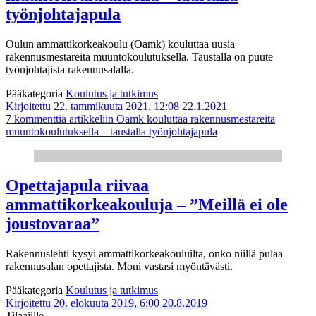
työnjohtajapula
Oulun ammattikorkeakoulu (Oamk) kouluttaa uusia
rakennusmestareita muuntokoulutuksella. Taustalla on puute
työnjohtajista rakennusalalla.
Pääkategoria
Koulutus ja tutkimus
Kirjoitettu 22. tammikuuta 2021, 12:08
22.1.2021
7 kommenttia
artikkeliin Oamk kouluttaa rakennusmestareita
muuntokoulutuksella – taustalla työnjohtajapula
Opettajapula riivaa
ammattikorkeakouluja – ”Meillä ei ole
joustovaraa”
Rakennuslehti kysyi ammattikorkeakouluilta, onko niillä pulaa
rakennusalan opettajista. Moni vastasi myöntävästi.
Pääkategoria
Koulutus ja tutkimus
Kirjoitettu 20. elokuuta 2019, 6:00
20.8.2019
Tilaajille