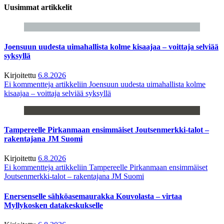
Uusimmat artikkelit
Joensuun uudesta uimahallista kolme kisaajaa – voittaja selviää
syksyllä
Kirjoitettu
6.8.2026
Ei kommentteja
artikkeliin Joensuun uudesta uimahallista kolme
kisaajaa – voittaja selviää syksyllä
Tampereelle Pirkanmaan ensimmäiset Joutsenmerkki-talot –
rakentajana JM Suomi
Kirjoitettu
6.8.2026
Ei kommentteja
artikkeliin Tampereelle Pirkanmaan ensimmäiset
Joutsenmerkki-talot – rakentajana JM Suomi
Enersenselle sähköasemaurakka Kouvolasta – virtaa
Myllykosken datakeskukselle