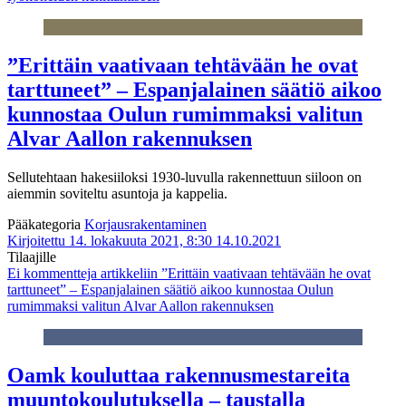
”Erittäin vaativaan tehtävään he ovat
tarttuneet” – Espanjalainen säätiö aikoo
kunnostaa Oulun rumimmaksi valitun
Alvar Aallon rakennuksen
Sellutehtaan hakesiiloksi 1930-luvulla rakennettuun siiloon on
aiemmin soviteltu asuntoja ja kappelia.
Pääkategoria
Korjausrakentaminen
Kirjoitettu 14. lokakuuta 2021, 8:30
14.10.2021
Tilaajille
Ei kommentteja
artikkeliin ”Erittäin vaativaan tehtävään he ovat
tarttuneet” – Espanjalainen säätiö aikoo kunnostaa Oulun
rumimmaksi valitun Alvar Aallon rakennuksen
Oamk kouluttaa rakennusmestareita
muuntokoulutuksella – taustalla