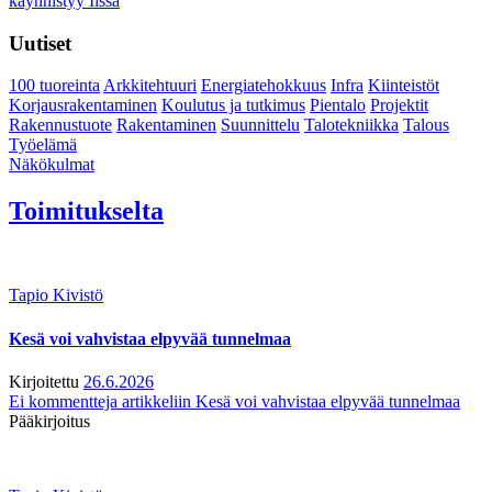
käynnistyy Iissä
Uutiset
100 tuoreinta
Arkkitehtuuri
Energiatehokkuus
Infra
Kiinteistöt
Korjausrakentaminen
Koulutus ja tutkimus
Pientalo
Projektit
Rakennustuote
Rakentaminen
Suunnittelu
Talotekniikka
Talous
Työelämä
Näkökulmat
Toimitukselta
Tapio Kivistö
Kesä voi vahvistaa elpyvää tunnelmaa
Kirjoitettu
26.6.2026
Ei kommentteja
artikkeliin Kesä voi vahvistaa elpyvää tunnelmaa
Pääkirjoitus