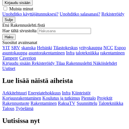
Kirjaudu sisään
Muista minut
Unohditko käyttäjätunnuksesi?
Unohditko salasanasi?
Rekisteröidy
Sulje
Etsi Rakennuslehti.fistä
Hae tältä sivustolta
Haku
Suositut avainsanat
YIT
SRV
skanska
Helsinki
Tilastokeskus
yrityskauppa
NCC
Espoo
asuntokauppa
asuntorakentaminen
Infra
talotekniikka
rakentaminen
Tampere
Caverion
Kirjaudu sisään
Rekisteröidy
Tilaa Rakennuslehti
Näköislehdet
Uutiset
Lue lisää näistä aiheista
Arkkitehtuuri
Energiatehokkuus
Infra
Kiinteistöt
Korjausrakentaminen
Koulutus ja tutkimus
Pientalo
Projektit
Rakennustuote
Rakentaminen
RaksaTV
Suunnittelu
Talotekniikka
Talous
Työelämä
Uutisissa nyt