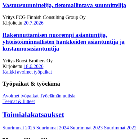
Vastuusuunnittelija, tietomallintava suunnittelija
Yritys
FCG Finnish Consulting Group Oy
Kirjoitettu
20.7.2026
Rakennuttamisen nuorempi asiantuntija,
yhteistoiminnallisten hankkeiden asiantuntija ja
kustannusasiantuntija
Yritys
Boost Brothers Oy
Kirjoitettu
18.6.2026
Kaikki avoimet työpaikat
Työpaikat & työelämä
Avoimet työpaikat
Työelämän uutisia
Teemat & liitteet
Toimialakatsaukset
Suurimmat 2025
Suurimmat 2024
Suurimmat 2023
Suurimmat 2022