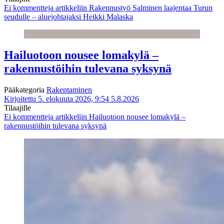
Ei kommentteja
artikkeliin Rakennustyö Salminen laajentaa Turun
seudulle – aluejohtajaksi Heikki Malaska
Hailuotoon nousee lomakylä –
rakennustöihin tulevana syksynä
Pääkategoria
Rakentaminen
Kirjoitettu 5. elokuuta 2026, 9:54
5.8.2026
Tilaajille
Ei kommentteja
artikkeliin Hailuotoon nousee lomakylä –
rakennustöihin tulevana syksynä