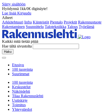
Siirry sisältöön
Hyödynnä 1kk/0€ diginäyte!
Lue lisää
Kirjaudu
Aiheet
Arkkitehtuuri
Infra
Kiinteistöt
Pientalo
Projektit
Rakennustuote
Rakentaminen
Suunnittelu
Talotekniikka
Talous
Työelämä
Kaikki mitä tietää pitää
Hae tältä sivustolta
Haku
Etusivu
100 tuoreinta
Suurimmat
100 tuoreinta
Keskustelut
Näköislehti
Tilaa Rakennuslehti
Uutiskirje
Toimitus
Yhteystiedot