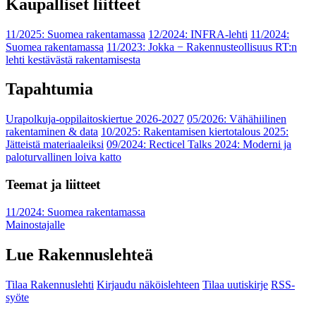
Kaupalliset liitteet
11/2025: Suomea rakentamassa
12/2024: INFRA-lehti
11/2024:
Suomea rakentamassa
11/2023: Jokka − Rakennusteollisuus RT:n
lehti kestävästä rakentamisesta
Tapahtumia
Urapolkuja-oppilaitoskiertue 2026-2027
05/2026: Vähähiilinen
rakentaminen & data
10/2025: Rakentamisen kiertotalous 2025:
Jätteistä materiaaleiksi
09/2024: Recticel Talks 2024: Moderni ja
paloturvallinen loiva katto
Teemat ja liitteet
11/2024: Suomea rakentamassa
Mainostajalle
Lue Rakennuslehteä
Tilaa Rakennuslehti
Kirjaudu näköislehteen
Tilaa uutiskirje
RSS-
syöte