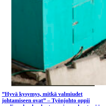
”Hyvä kysymys, mitkä valmiudet
johtamiseen ovat” – Työnjohto oppii