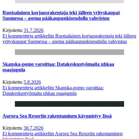
Ruotsalainen korjausrakentaja teki jälleen yrityskaupat
Suomessa – asema pääkaupunkiseudulla vahvistuu
Kirjoitettu
31.7.2026
Ei kommentteja
artikkeliin Ruotsalainen korjausrakentaja teki jälleen
yrityskaupat Suomessa – asema pääkaupunkiseudulla vahvistuu
Skanska-pomo varoittaa: Datakeskustyömaita uhkaa
osaajapula
Kirjoitettu
5.8.2026
Ei kommentteja
artikkeliin Skanska-pomo varoittaa:
Datakeskustyömaita uhkaa osaajapula
Aurora Sea Resortin rakentaminen käynnistyy Iissä
Kirjoitettu
30.7.2026
Ei kommentteja
artikkeliin Aurora Sea Resortin rakentaminen