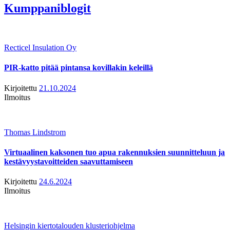
Kumppaniblogit
Recticel Insulation Oy
PIR-katto pitää pintansa kovillakin keleillä
Kirjoitettu
21.10.2024
Ilmoitus
Thomas Lindstrom
Virtuaalinen kaksonen tuo apua rakennuksien suunnitteluun ja
kestävyystavoitteiden saavuttamiseen
Kirjoitettu
24.6.2024
Ilmoitus
Helsingin kiertotalouden klusteriohjelma