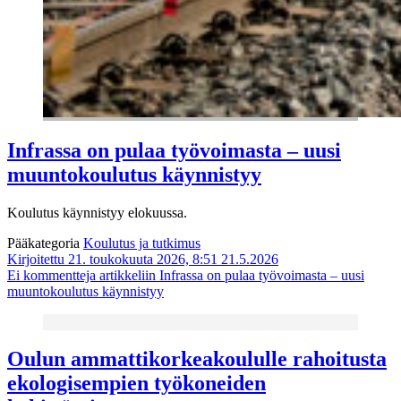
Infrassa on pulaa työvoimasta – uusi
muuntokoulutus käynnistyy
Koulutus käynnistyy elokuussa.
Pääkategoria
Koulutus ja tutkimus
Kirjoitettu 21. toukokuuta 2026, 8:51
21.5.2026
Ei kommentteja
artikkeliin Infrassa on pulaa työvoimasta – uusi
muuntokoulutus käynnistyy
Oulun ammattikorkeakoululle rahoitusta
ekologisempien työkoneiden