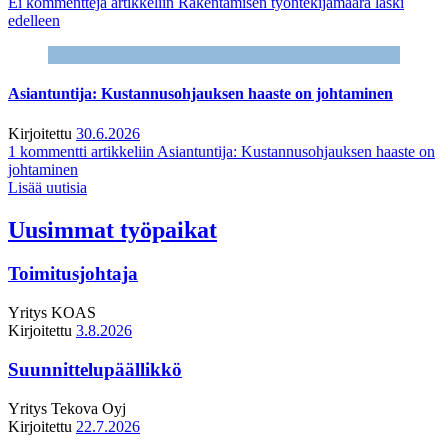
Ei kommentteja
artikkeliin Rakentamisen työntekijämäärä laski
edelleen
Asiantuntija: Kustannusohjauksen haaste on johtaminen
Kirjoitettu
30.6.2026
1 kommentti
artikkeliin Asiantuntija: Kustannusohjauksen haaste on
johtaminen
Lisää uutisia
Uusimmat työpaikat
Toimitusjohtaja
Yritys
KOAS
Kirjoitettu
3.8.2026
Suunnittelupäällikkö
Yritys
Tekova Oyj
Kirjoitettu
22.7.2026