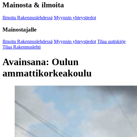
Mainosta & ilmoita
Ilmoita Rakennuslehdessä
Myynnin yhteystiedot
Mainostajalle
Ilmoita Rakennuslehdessä
Myynnin yhteystiedot
Tilaa uutiskirje
Tilaa Rakennuslehti
Avainsana:
Oulun
ammattikorkeakoulu