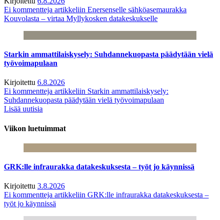
Kirjoitettu
6.8.2026
Ei kommentteja
artikkeliin Enersenselle sähköasemaurakka
Kouvolasta – virtaa Myllykosken datakeskukselle
Starkin ammattilaiskysely: Suhdannekuopasta päädytään vielä
työvoimapulaan
Kirjoitettu
6.8.2026
Ei kommentteja
artikkeliin Starkin ammattilaiskysely:
Suhdannekuopasta päädytään vielä työvoimapulaan
Lisää uutisia
Viikon luetuimmat
GRK:lle infraurakka datakeskuksesta – työt jo käynnissä
Kirjoitettu
3.8.2026
Ei kommentteja
artikkeliin GRK:lle infraurakka datakeskuksesta –
työt jo käynnissä