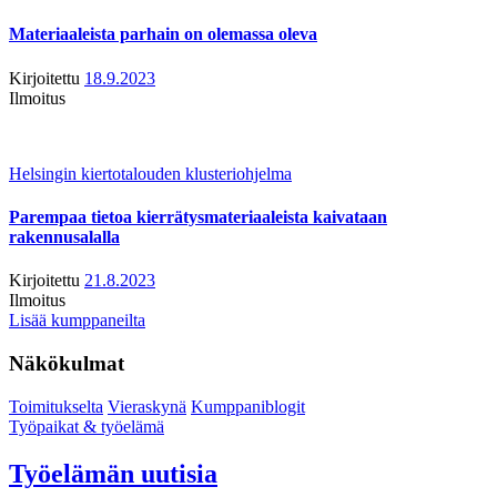
Materiaaleista parhain on olemassa oleva
Kirjoitettu
18.9.2023
Ilmoitus
Helsingin kiertotalouden klusteriohjelma
Parempaa tietoa kierrätysmateriaaleista kaivataan
rakennusalalla
Kirjoitettu
21.8.2023
Ilmoitus
Lisää kumppaneilta
Näkökulmat
Toimitukselta
Vieraskynä
Kumppaniblogit
Työpaikat & työelämä
Työelämän uutisia