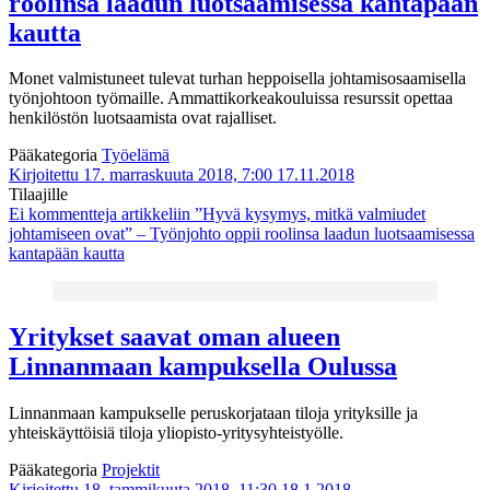
roolinsa laadun luotsaamisessa kantapään
kautta
Monet valmistuneet tulevat turhan heppoisella johtamisosaamisella
työnjohtoon työmaille. Ammattikorkeakouluissa resurssit opettaa
henkilöstön luotsaamista ovat rajalliset.
Pääkategoria
Työelämä
Kirjoitettu 17. marraskuuta 2018, 7:00
17.11.2018
Tilaajille
Ei kommentteja
artikkeliin ”Hyvä kysymys, mitkä valmiudet
johtamiseen ovat” – Työnjohto oppii roolinsa laadun luotsaamisessa
kantapään kautta
Yritykset saavat oman alueen
Linnanmaan kampuksella Oulussa
Linnanmaan kampukselle peruskorjataan tiloja yrityksille ja
yhteiskäyttöisiä tiloja yliopisto-yritysyhteistyölle.
Pääkategoria
Projektit
Kirjoitettu 18. tammikuuta 2018, 11:30
18.1.2018