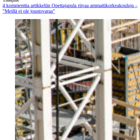
4 kommenttia
artikkeliin Opettajapula riivaa ammattikorkeakouluja –
”Meillä ei ole joustovaraa”