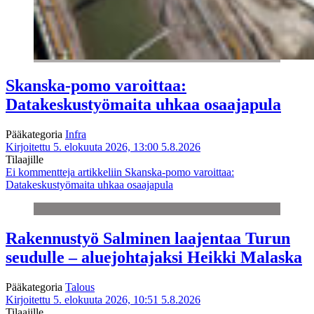
Skanska-pomo varoittaa:
Datakeskustyömaita uhkaa osaajapula
Pääkategoria
Infra
Kirjoitettu 5. elokuuta 2026, 13:00
5.8.2026
Tilaajille
Ei kommentteja
artikkeliin Skanska-pomo varoittaa:
Datakeskustyömaita uhkaa osaajapula
Rakennustyö Salminen laajentaa Turun
seudulle – aluejohtajaksi Heikki Malaska
Pääkategoria
Talous
Kirjoitettu 5. elokuuta 2026, 10:51
5.8.2026
Tilaajille