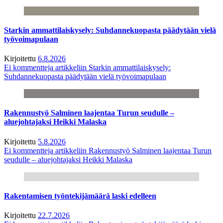
Starkin ammattilaiskysely: Suhdannekuopasta päädytään vielä
työvoimapulaan
Kirjoitettu
6.8.2026
Ei kommentteja
artikkeliin Starkin ammattilaiskysely:
Suhdannekuopasta päädytään vielä työvoimapulaan
Rakennustyö Salminen laajentaa Turun seudulle –
aluejohtajaksi Heikki Malaska
Kirjoitettu
5.8.2026
Ei kommentteja
artikkeliin Rakennustyö Salminen laajentaa Turun
seudulle – aluejohtajaksi Heikki Malaska
Rakentamisen työntekijämäärä laski edelleen
Kirjoitettu
22.7.2026