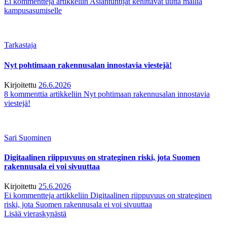
Ei kommentteja
artikkeliin Asiantuntijat kehittävät uutta mallia
kampusasumiselle
Tarkastaja
Nyt pohtimaan rakennusalan innostavia viestejä!
Kirjoitettu
26.6.2026
8 kommenttia
artikkeliin Nyt pohtimaan rakennusalan innostavia
viestejä!
Sari Suominen
Digitaalinen riippuvuus on strateginen riski, jota Suomen
rakennusala ei voi sivuuttaa
Kirjoitettu
25.6.2026
Ei kommentteja
artikkeliin Digitaalinen riippuvuus on strateginen
riski, jota Suomen rakennusala ei voi sivuuttaa
Lisää vieraskynästä