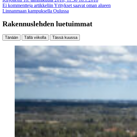
Ei kommentteja
artikkeliin Yritykset saavat oman alueen
Linnanmaan kampuksella Oulussa
Rakennuslehden luetuimmat
Tänään
Tällä viikolla
Tässä kuussa