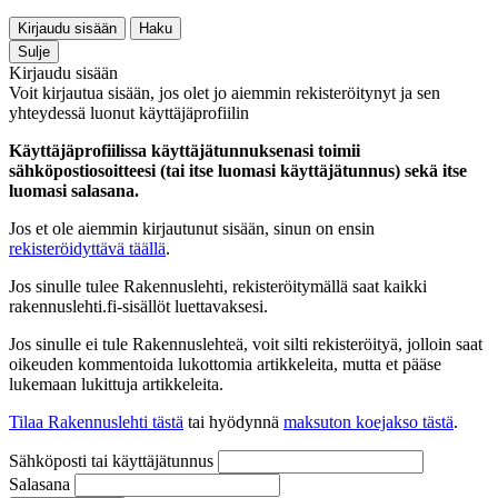
Kirjaudu sisään
Haku
Sulje
Kirjaudu sisään
Voit kirjautua sisään, jos olet jo aiemmin rekisteröitynyt ja sen
yhteydessä luonut käyttäjäprofiilin
Käyttäjäprofiilissa käyttäjätunnuksenasi toimii
sähköpostiosoitteesi (tai itse luomasi käyttäjätunnus) sekä itse
luomasi salasana.
Jos et ole aiemmin kirjautunut sisään, sinun on ensin
rekisteröidyttävä täällä
.
Jos sinulle tulee Rakennuslehti, rekisteröitymällä saat kaikki
rakennuslehti.fi-sisällöt luettavaksesi.
Jos sinulle ei tule Rakennuslehteä, voit silti rekisteröityä, jolloin saat
oikeuden kommentoida lukottomia artikkeleita, mutta et pääse
lukemaan lukittuja artikkeleita.
Tilaa Rakennuslehti tästä
tai hyödynnä
maksuton koejakso tästä
.
Sähköposti tai käyttäjätunnus
Salasana