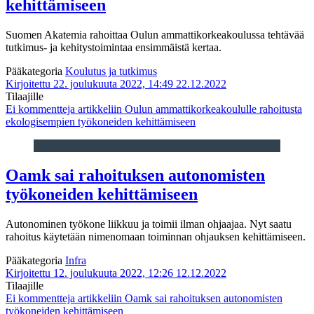
kehittämiseen
Suomen Akatemia rahoittaa Oulun ammattikorkeakoulussa tehtävää
tutkimus- ja kehitystoimintaa ensimmäistä kertaa.
Pääkategoria
Koulutus ja tutkimus
Kirjoitettu 22. joulukuuta 2022, 14:49
22.12.2022
Tilaajille
Ei kommentteja
artikkeliin Oulun ammattikorkeakoululle rahoitusta
ekologisempien työkoneiden kehittämiseen
Oamk sai rahoituksen autonomisten
työkoneiden kehittämiseen
Autonominen työkone liikkuu ja toimii ilman ohjaajaa. Nyt saatu
rahoitus käytetään nimenomaan toiminnan ohjauksen kehittämiseen.
Pääkategoria
Infra
Kirjoitettu 12. joulukuuta 2022, 12:26
12.12.2022
Tilaajille
Ei kommentteja
artikkeliin Oamk sai rahoituksen autonomisten
työkoneiden kehittämiseen