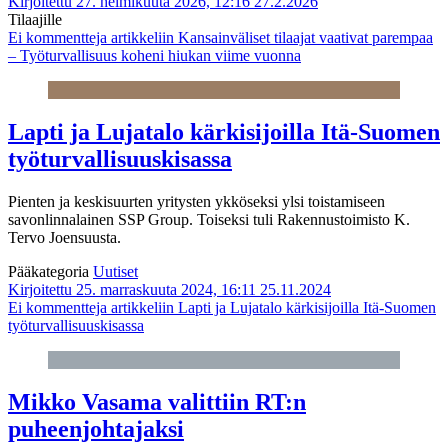
Kirjoitettu 27. helmikuuta 2026, 12:16
27.2.2026
Tilaajille
Ei kommentteja
artikkeliin Kansainväliset tilaajat vaativat parempaa
– Työturvallisuus koheni hiukan viime vuonna
Lapti ja Lujatalo kärkisijoilla Itä-Suomen
työturvallisuuskisassa
Pienten ja keskisuurten yritysten ykköseksi ylsi toistamiseen
savonlinnalainen SSP Group. Toiseksi tuli Rakennustoimisto K.
Tervo Joensuusta.
Pääkategoria
Uutiset
Kirjoitettu 25. marraskuuta 2024, 16:11
25.11.2024
Ei kommentteja
artikkeliin Lapti ja Lujatalo kärkisijoilla Itä-Suomen
työturvallisuuskisassa
Mikko Vasama valittiin RT:n
puheenjohtajaksi