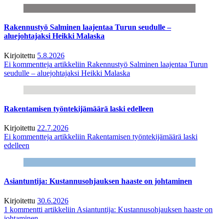
Rakennustyö Salminen laajentaa Turun seudulle –
aluejohtajaksi Heikki Malaska
Kirjoitettu
5.8.2026
Ei kommentteja
artikkeliin Rakennustyö Salminen laajentaa Turun
seudulle – aluejohtajaksi Heikki Malaska
Rakentamisen työntekijämäärä laski edelleen
Kirjoitettu
22.7.2026
Ei kommentteja
artikkeliin Rakentamisen työntekijämäärä laski
edelleen
Asiantuntija: Kustannusohjauksen haaste on johtaminen
Kirjoitettu
30.6.2026
1 kommentti
artikkeliin Asiantuntija: Kustannusohjauksen haaste on
johtaminen