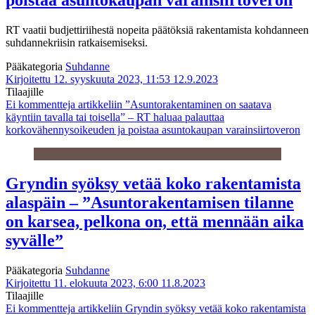
poistaa asuntokaupan varainsiirtoveron
RT vaatii budjettiriihestä nopeita päätöksiä rakentamista kohdanneen
suhdannekriisin ratkaisemiseksi.
Pääkategoria
Suhdanne
Kirjoitettu 12. syyskuuta 2023, 11:53
12.9.2023
Tilaajille
Ei kommentteja
artikkeliin ”Asuntorakentaminen on saatava
käyntiin tavalla tai toisella” – RT haluaa palauttaa
korkovähennysoikeuden ja poistaa asuntokaupan varainsiirtoveron
Gryndin syöksy vetää koko rakentamista
alaspäin – ”Asuntorakentamisen tilanne
on karsea, pelkona on, että mennään aika
syvälle”
Pääkategoria
Suhdanne
Kirjoitettu 11. elokuuta 2023, 6:00
11.8.2023
Tilaajille
Ei kommentteja
artikkeliin Gryndin syöksy vetää koko rakentamista