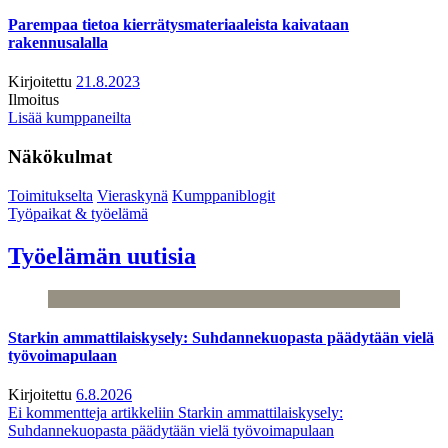
Parempaa tietoa kierrätysmateriaaleista kaivataan
rakennusalalla
Kirjoitettu
21.8.2023
Ilmoitus
Lisää kumppaneilta
Näkökulmat
Toimitukselta
Vieraskynä
Kumppaniblogit
Työpaikat & työelämä
Työelämän uutisia
Starkin ammattilaiskysely: Suhdannekuopasta päädytään vielä
työvoimapulaan
Kirjoitettu
6.8.2026
Ei kommentteja
artikkeliin Starkin ammattilaiskysely:
Suhdannekuopasta päädytään vielä työvoimapulaan