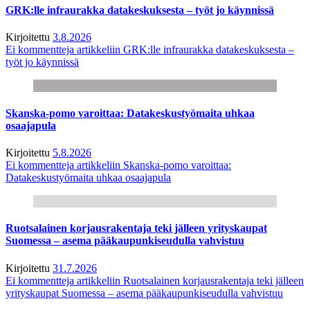
GRK:lle infraurakka datakeskuksesta – työt jo käynnissä
Kirjoitettu
3.8.2026
Ei kommentteja
artikkeliin GRK:lle infraurakka datakeskuksesta –
työt jo käynnissä
Skanska-pomo varoittaa: Datakeskustyömaita uhkaa
osaajapula
Kirjoitettu
5.8.2026
Ei kommentteja
artikkeliin Skanska-pomo varoittaa:
Datakeskustyömaita uhkaa osaajapula
Ruotsalainen korjausrakentaja teki jälleen yrityskaupat
Suomessa – asema pääkaupunkiseudulla vahvistuu
Kirjoitettu
31.7.2026
Ei kommentteja
artikkeliin Ruotsalainen korjausrakentaja teki jälleen
yrityskaupat Suomessa – asema pääkaupunkiseudulla vahvistuu