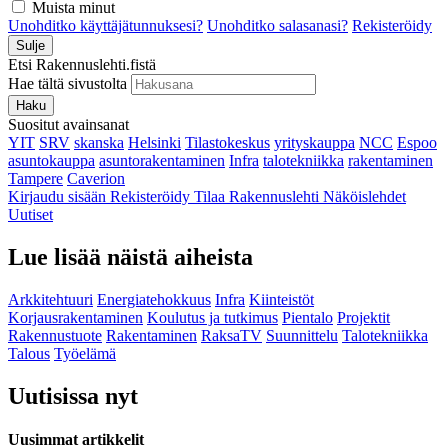
Muista minut
Unohditko käyttäjätunnuksesi?
Unohditko salasanasi?
Rekisteröidy
Sulje
Etsi Rakennuslehti.fistä
Hae tältä sivustolta
Haku
Suositut avainsanat
YIT
SRV
skanska
Helsinki
Tilastokeskus
yrityskauppa
NCC
Espoo
asuntokauppa
asuntorakentaminen
Infra
talotekniikka
rakentaminen
Tampere
Caverion
Kirjaudu sisään
Rekisteröidy
Tilaa Rakennuslehti
Näköislehdet
Uutiset
Lue lisää näistä aiheista
Arkkitehtuuri
Energiatehokkuus
Infra
Kiinteistöt
Korjausrakentaminen
Koulutus ja tutkimus
Pientalo
Projektit
Rakennustuote
Rakentaminen
RaksaTV
Suunnittelu
Talotekniikka
Talous
Työelämä
Uutisissa nyt
Uusimmat artikkelit