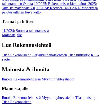
rakentaminen & data
10/2025: Rakentamisen kiertotalous 2025:
Jätteistä materiaaleiksi
09/2024: Recticel Talks 2024: Moderni ja
paloturvallinen loiva katto
Teemat ja liitteet
11/2024: Suomea rakentamassa
Mainostajalle
Lue Rakennuslehteä
Tilaa Rakennuslehti
Kirjaudu näköislehteen
Tilaa uutiskirje
RSS-
syöte
Mainosta & ilmoita
Ilmoita Rakennuslehdessä
Myynnin yhteystiedot
Mainostajalle
Ilmoita Rakennuslehdessä
Myynnin yhteystiedot
Tilaa uutiskirje
Tilaa Rakennuslehti