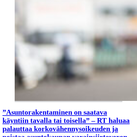
”Asuntorakentaminen on saatava
käyntiin tavalla tai toisella” – RT haluaa
palauttaa korkovähennysoikeuden ja