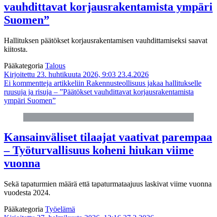
vauhdittavat korjausrakentamista ympäri
Suomen”
Hallituksen päätökset korjausrakentamisen vauhdittamiseksi saavat
kiitosta.
Pääkategoria
Talous
Kirjoitettu 23. huhtikuuta 2026, 9:03
23.4.2026
Ei kommentteja
artikkeliin Rakennusteollisuus jakaa hallitukselle
ruusuja ja risuja – ”Päätökset vauhdittavat korjausrakentamista
ympäri Suomen”
Kansainväliset tilaajat vaativat parempaa
– Työturvallisuus koheni hiukan viime
vuonna
Sekä tapaturmien määrä että tapaturmataajuus laskivat viime vuonna
vuodesta 2024.
Pääkategoria
Työelämä