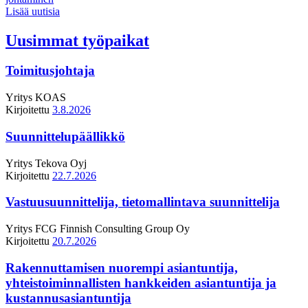
Lisää uutisia
Uusimmat työpaikat
Toimitusjohtaja
Yritys
KOAS
Kirjoitettu
3.8.2026
Suunnittelupäällikkö
Yritys
Tekova Oyj
Kirjoitettu
22.7.2026
Vastuusuunnittelija, tietomallintava suunnittelija
Yritys
FCG Finnish Consulting Group Oy
Kirjoitettu
20.7.2026
Rakennuttamisen nuorempi asiantuntija,
yhteistoiminnallisten hankkeiden asiantuntija ja
kustannusasiantuntija