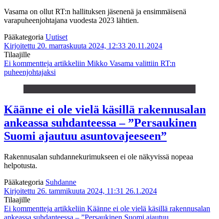
Vasama on ollut RT:n hallituksen jäsenenä ja ensimmäisenä
varapuheenjohtajana vuodesta 2023 lähtien.
Pääkategoria
Uutiset
Kirjoitettu 20. marraskuuta 2024, 12:33
20.11.2024
Tilaajille
Ei kommentteja
artikkeliin Mikko Vasama valittiin RT:n
puheenjohtajaksi
Käänne ei ole vielä käsillä rakennusalan
ankeassa suhdanteessa – ”Persaukinen
Suomi ajautuu asuntovajeeseen”
Rakennusalan suhdannekurimukseen ei ole näkyvissä nopeaa
helpotusta.
Pääkategoria
Suhdanne
Kirjoitettu 26. tammikuuta 2024, 11:31
26.1.2024
Tilaajille
Ei kommentteja
artikkeliin Käänne ei ole vielä käsillä rakennusalan
ankeassa suhdanteessa – ”Persaukinen Suomi ajautuu