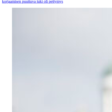
korjaamisen puuttuva tuki oli pettymys