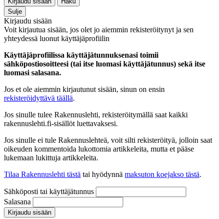
Kirjaudu sisään
Haku
Sulje
Kirjaudu sisään
Voit kirjautua sisään, jos olet jo aiemmin rekisteröitynyt ja sen
yhteydessä luonut käyttäjäprofiilin
Käyttäjäprofiilissa käyttäjätunnuksenasi toimii
sähköpostiosoitteesi (tai itse luomasi käyttäjätunnus) sekä itse
luomasi salasana.
Jos et ole aiemmin kirjautunut sisään, sinun on ensin
rekisteröidyttävä täällä
.
Jos sinulle tulee Rakennuslehti, rekisteröitymällä saat kaikki
rakennuslehti.fi-sisällöt luettavaksesi.
Jos sinulle ei tule Rakennuslehteä, voit silti rekisteröityä, jolloin saat
oikeuden kommentoida lukottomia artikkeleita, mutta et pääse
lukemaan lukittuja artikkeleita.
Tilaa Rakennuslehti tästä
tai hyödynnä
maksuton koejakso tästä
.
Sähköposti tai käyttäjätunnus
Salasana
Kirjaudu sisään