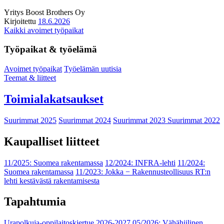
Yritys
Boost Brothers Oy
Kirjoitettu
18.6.2026
Kaikki avoimet työpaikat
Työpaikat & työelämä
Avoimet työpaikat
Työelämän uutisia
Teemat & liitteet
Toimialakatsaukset
Suurimmat 2025
Suurimmat 2024
Suurimmat 2023
Suurimmat 2022
Kaupalliset liitteet
11/2025: Suomea rakentamassa
12/2024: INFRA-lehti
11/2024:
Suomea rakentamassa
11/2023: Jokka − Rakennusteollisuus RT:n
lehti kestävästä rakentamisesta
Tapahtumia
Urapolkuja-oppilaitoskiertue 2026-2027
05/2026: Vähähiilinen