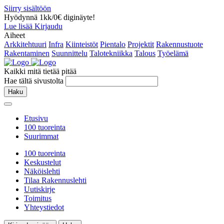
Siirry sisältöön
Hyödynnä 1kk/0€ diginäyte!
Lue lisää
Kirjaudu
Aiheet
Arkkitehtuuri
Infra
Kiinteistöt
Pientalo
Projektit
Rakennustuote
Rakentaminen
Suunnittelu
Talotekniikka
Talous
Työelämä
Kaikki mitä tietää pitää
Hae tältä sivustolta
Haku
Etusivu
100 tuoreinta
Suurimmat
100 tuoreinta
Keskustelut
Näköislehti
Tilaa Rakennuslehti
Uutiskirje
Toimitus
Yhteystiedot