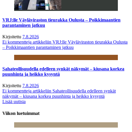
VRJ:lle Väyläviraston tieurakka Oulusta – Poikkimaantien
parantaminen jatkuu
Kirjoitettu
7.8.2026
Ei kommentteja
artikkeliin VRJ:lle Väyläviraston tieurakka Oulusta
– Poikkimaantien parantaminen jatkuu
Sahateollisuudella edelleen synkät näkymät – kiusana korkea
puunhinta ja heikko kysyntä
Kirjoitettu
7.8.2026
Ei kommentteja
artikkeliin Sahateollisuudella edelleen synkät
näkymät – kiusana korkea puunhinta ja heikko kysyntä
Lisää uutisia
Viikon luetuimmat