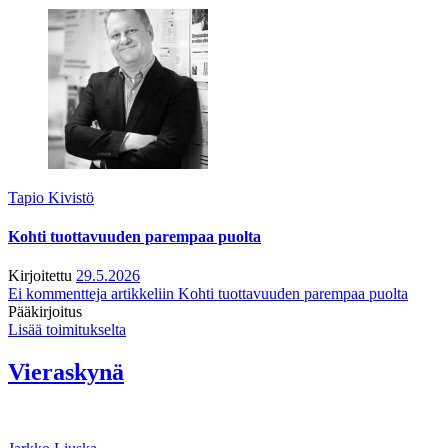
Tapio Kivistö
Kohti tuottavuuden parempaa puolta
Kirjoitettu
29.5.2026
Ei kommentteja
artikkeliin Kohti tuottavuuden parempaa puolta
Pääkirjoitus
Lisää toimitukselta
Vieraskynä