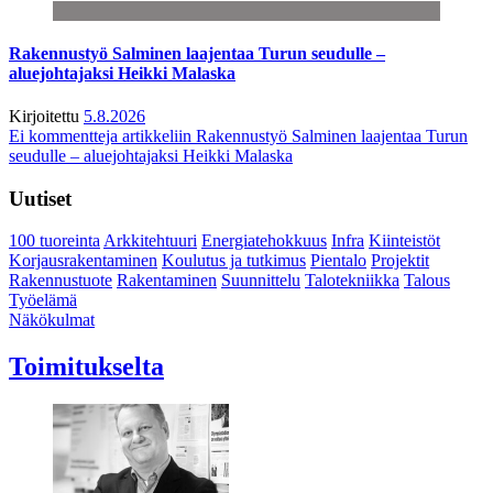
Rakennustyö Salminen laajentaa Turun seudulle –
aluejohtajaksi Heikki Malaska
Kirjoitettu
5.8.2026
Ei kommentteja
artikkeliin Rakennustyö Salminen laajentaa Turun
seudulle – aluejohtajaksi Heikki Malaska
Uutiset
100 tuoreinta
Arkkitehtuuri
Energiatehokkuus
Infra
Kiinteistöt
Korjausrakentaminen
Koulutus ja tutkimus
Pientalo
Projektit
Rakennustuote
Rakentaminen
Suunnittelu
Talotekniikka
Talous
Työelämä
Näkökulmat
Toimitukselta