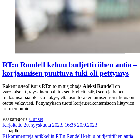
RT:n Randell kehuu budjettiriihen antia –
korjaamisen puuttuva tuki oli pettymys
Rakennusteollisuus RT:n toimitusjohtaja
Aleksi Randell
on
varovaisen tyytyväinen hallituksen budjettiesitykseen ja hänen
mukaansa päätöksistä näkyy, että asuntorakentamisen romahdus on
otettu vakavasti. Pettymyksen tuotti korjausrakentamiseen liittyvien
toimien puute.
Pääkategoria
Uutiset
Kirjoitettu 20. syyskuuta 2023, 16:35
20.9.2023
Tilaajille
Ei kommentteja
artikkeliin RT:n Randell kehuu budjettiriihen antia –