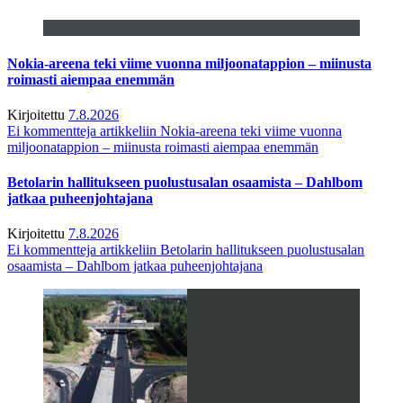
Nokia-areena teki viime vuonna miljoonatappion – miinusta
roimasti aiempaa enemmän
Kirjoitettu
7.8.2026
Ei kommentteja
artikkeliin Nokia-areena teki viime vuonna
miljoonatappion – miinusta roimasti aiempaa enemmän
Betolarin hallitukseen puolustusalan osaamista – Dahlbom
jatkaa puheenjohtajana
Kirjoitettu
7.8.2026
Ei kommentteja
artikkeliin Betolarin hallitukseen puolustusalan
osaamista – Dahlbom jatkaa puheenjohtajana