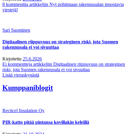
8 kommenttia
artikkeliin Nyt pohtimaan rakennusalan innostavia
viestejä!
Sari Suominen
Digitaalinen riippuvuus on strateginen riski, jota Suomen
rakennusala ei voi sivuuttaa
Kirjoitettu
25.6.2026
Ei kommentteja
artikkeliin Digitaalinen riippuvuus on strateginen
riski, jota Suomen rakennusala ei voi sivuuttaa
Lisää vieraskynästä
Kumppaniblogit
Recticel Insulation Oy
PIR-katto pitää pintansa kovillakin keleillä