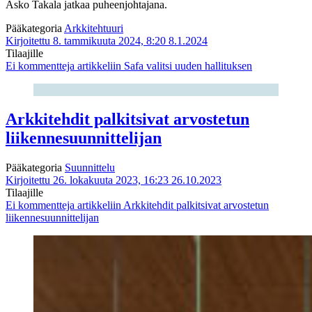
Asko Takala jatkaa puheenjohtajana.
Pääkategoria
Arkkitehtuuri
Kirjoitettu 8. tammikuuta 2024, 8:20
8.1.2024
Tilaajille
Ei kommentteja
artikkeliin Safa valitsi uuden hallituksen
Arkkitehdit palkitsivat arvostetun
liikennesuunnittelijan
Pääkategoria
Suunnittelu
Kirjoitettu 26. lokakuuta 2023, 16:23
26.10.2023
Tilaajille
Ei kommentteja
artikkeliin Arkkitehdit palkitsivat arvostetun
liikennesuunnittelijan