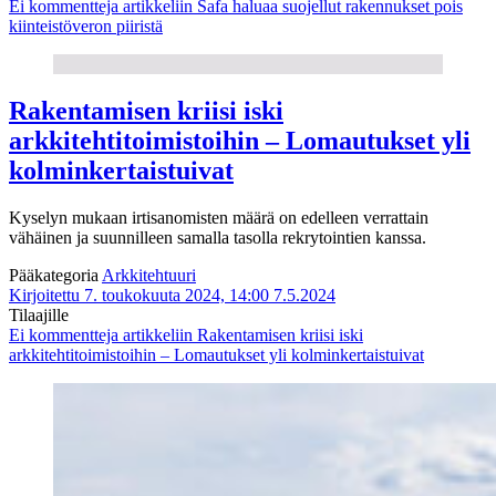
Ei kommentteja
artikkeliin Safa haluaa suojellut rakennukset pois
kiinteistöveron piiristä
Rakentamisen kriisi iski
arkkitehtitoimistoihin – Lomautukset yli
kolminkertaistuivat
Kyselyn mukaan irtisanomisten määrä on edelleen verrattain
vähäinen ja suunnilleen samalla tasolla rekrytointien kanssa.
Pääkategoria
Arkkitehtuuri
Kirjoitettu 7. toukokuuta 2024, 14:00
7.5.2024
Tilaajille
Ei kommentteja
artikkeliin Rakentamisen kriisi iski
arkkitehtitoimistoihin – Lomautukset yli kolminkertaistuivat