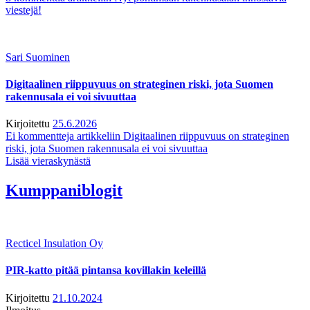
viestejä!
Sari Suominen
Digitaalinen riippuvuus on strateginen riski, jota Suomen
rakennusala ei voi sivuuttaa
Kirjoitettu
25.6.2026
Ei kommentteja
artikkeliin Digitaalinen riippuvuus on strateginen
riski, jota Suomen rakennusala ei voi sivuuttaa
Lisää vieraskynästä
Kumppaniblogit
Recticel Insulation Oy
PIR-katto pitää pintansa kovillakin keleillä
Kirjoitettu
21.10.2024