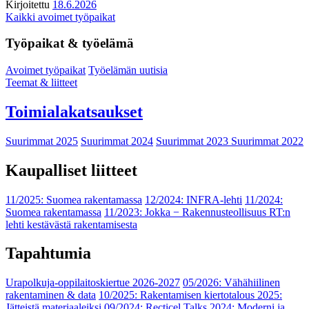
Kirjoitettu
18.6.2026
Kaikki avoimet työpaikat
Työpaikat & työelämä
Avoimet työpaikat
Työelämän uutisia
Teemat & liitteet
Toimialakatsaukset
Suurimmat 2025
Suurimmat 2024
Suurimmat 2023
Suurimmat 2022
Kaupalliset liitteet
11/2025: Suomea rakentamassa
12/2024: INFRA-lehti
11/2024:
Suomea rakentamassa
11/2023: Jokka − Rakennusteollisuus RT:n
lehti kestävästä rakentamisesta
Tapahtumia
Urapolkuja-oppilaitoskiertue 2026-2027
05/2026: Vähähiilinen
rakentaminen & data
10/2025: Rakentamisen kiertotalous 2025:
Jätteistä materiaaleiksi
09/2024: Recticel Talks 2024: Moderni ja