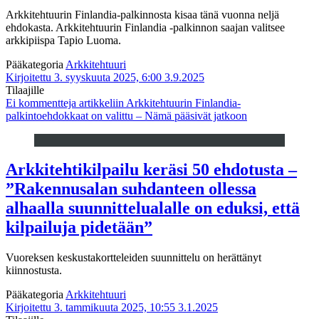
Arkkitehtuurin Finlandia-palkinnosta kisaa tänä vuonna neljä
ehdokasta. Arkkitehtuurin Finlandia -palkinnon saajan valitsee
arkkipiispa Tapio Luoma.
Pääkategoria
Arkkitehtuuri
Kirjoitettu 3. syyskuuta 2025, 6:00
3.9.2025
Tilaajille
Ei kommentteja
artikkeliin Arkkitehtuurin Finlandia-
palkintoehdokkaat on valittu – Nämä pääsivät jatkoon
Arkkitehtikilpailu keräsi 50 ehdotusta –
”Rakennusalan suhdanteen ollessa
alhaalla suunnittelualalle on eduksi, että
kilpailuja pidetään”
Vuoreksen keskustakortteleiden suunnittelu on herättänyt
kiinnostusta.
Pääkategoria
Arkkitehtuuri
Kirjoitettu 3. tammikuuta 2025, 10:55
3.1.2025