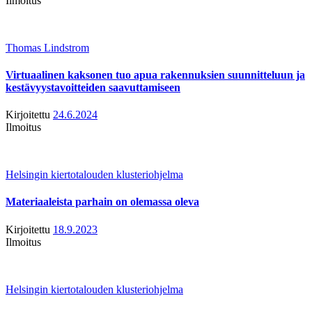
Ilmoitus
Thomas Lindstrom
Virtuaalinen kaksonen tuo apua rakennuksien suunnitteluun ja
kestävyystavoitteiden saavuttamiseen
Kirjoitettu
24.6.2024
Ilmoitus
Helsingin kiertotalouden klusteriohjelma
Materiaaleista parhain on olemassa oleva
Kirjoitettu
18.9.2023
Ilmoitus
Helsingin kiertotalouden klusteriohjelma