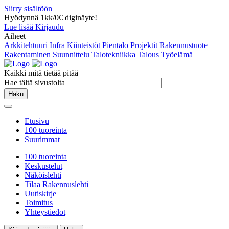
Siirry sisältöön
Hyödynnä 1kk/0€ diginäyte!
Lue lisää
Kirjaudu
Aiheet
Arkkitehtuuri
Infra
Kiinteistöt
Pientalo
Projektit
Rakennustuote
Rakentaminen
Suunnittelu
Talotekniikka
Talous
Työelämä
Kaikki mitä tietää pitää
Hae tältä sivustolta
Haku
Etusivu
100 tuoreinta
Suurimmat
100 tuoreinta
Keskustelut
Näköislehti
Tilaa Rakennuslehti
Uutiskirje
Toimitus
Yhteystiedot