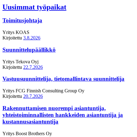
Uusimmat työpaikat
Toimitusjohtaja
Yritys
KOAS
Kirjoitettu
3.8.2026
Suunnittelupäällikkö
Yritys
Tekova Oyj
Kirjoitettu
22.7.2026
Vastuusuunnittelija, tietomallintava suunnittelija
Yritys
FCG Finnish Consulting Group Oy
Kirjoitettu
20.7.2026
Rakennuttamisen nuorempi asiantuntija,
yhteistoiminnallisten hankkeiden asiantuntija ja
kustannusasiantuntija
Yritys
Boost Brothers Oy