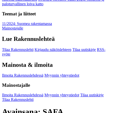
paloturvallinen loiva katto
Teemat ja liitteet
11/2024: Suomea rakentamassa
Mainostajalle
Lue Rakennuslehteä
Tilaa Rakennuslehti
Kirjaudu näköislehteen
Tilaa uutiskirje
RSS-
syöte
Mainosta & ilmoita
Ilmoita Rakennuslehdessä
Myynnin yhteystiedot
Mainostajalle
Ilmoita Rakennuslehdessä
Myynnin yhteystiedot
Tilaa uutiskirje
Tilaa Rakennuslehti
Avainsana:
SAFA