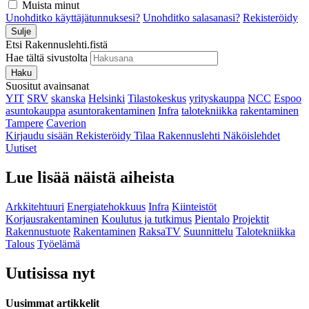
Muista minut
Unohditko käyttäjätunnuksesi?
Unohditko salasanasi?
Rekisteröidy
Sulje
Etsi Rakennuslehti.fistä
Hae tältä sivustolta
Haku
Suositut avainsanat
YIT
SRV
skanska
Helsinki
Tilastokeskus
yrityskauppa
NCC
Espoo
asuntokauppa
asuntorakentaminen
Infra
talotekniikka
rakentaminen
Tampere
Caverion
Kirjaudu sisään
Rekisteröidy
Tilaa Rakennuslehti
Näköislehdet
Uutiset
Lue lisää näistä aiheista
Arkkitehtuuri
Energiatehokkuus
Infra
Kiinteistöt
Korjausrakentaminen
Koulutus ja tutkimus
Pientalo
Projektit
Rakennustuote
Rakentaminen
RaksaTV
Suunnittelu
Talotekniikka
Talous
Työelämä
Uutisissa nyt
Uusimmat artikkelit