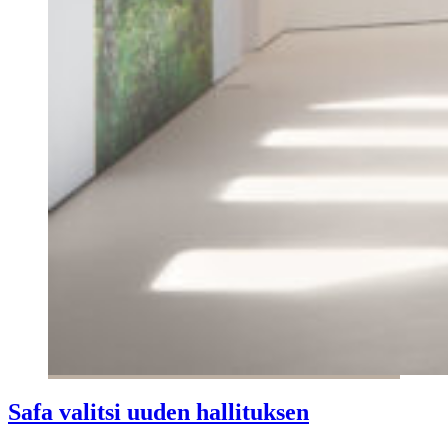
Safa valitsi uuden hallituksen