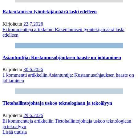
Rakentamisen työntekijämäärä laski edelleen
Kirjoitettu
22.7.2026
Ei kommentteja
artikkeliin Rakentamisen työntekijämäärä laski
edelleen
Asiantuntija: Kustannusohjauksen haaste on johtaminen
Kirjoitettu
30.6.2026
1 kommentti
artikkeliin Asiantuntija: Kustannusohjauksen haaste on
johtaminen
Tietohallintojohtaja uskoo teknologiaan ja tekoälyyn
Kirjoitettu
29.6.2026
Ei kommentteja
artikkeliin Tietohallintojohtaja uskoo teknologiaan
ja tekoälyyn
Lisää uutisia