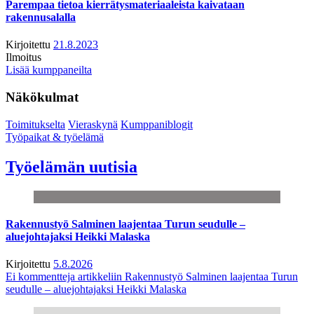
Parempaa tietoa kierrätysmateriaaleista kaivataan
rakennusalalla
Kirjoitettu
21.8.2023
Ilmoitus
Lisää kumppaneilta
Näkökulmat
Toimitukselta
Vieraskynä
Kumppaniblogit
Työpaikat & työelämä
Työelämän uutisia
Rakennustyö Salminen laajentaa Turun seudulle –
aluejohtajaksi Heikki Malaska
Kirjoitettu
5.8.2026
Ei kommentteja
artikkeliin Rakennustyö Salminen laajentaa Turun
seudulle – aluejohtajaksi Heikki Malaska