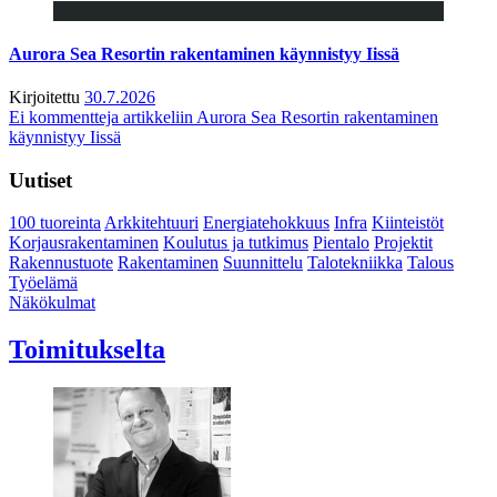
Aurora Sea Resortin rakentaminen käynnistyy Iissä
Kirjoitettu
30.7.2026
Ei kommentteja
artikkeliin Aurora Sea Resortin rakentaminen
käynnistyy Iissä
Uutiset
100 tuoreinta
Arkkitehtuuri
Energiatehokkuus
Infra
Kiinteistöt
Korjausrakentaminen
Koulutus ja tutkimus
Pientalo
Projektit
Rakennustuote
Rakentaminen
Suunnittelu
Talotekniikka
Talous
Työelämä
Näkökulmat
Toimitukselta