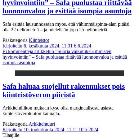
hyvinvointiin” – Safa puolustaa riittävää
luonnonvaloa ja esittää isompia asuntoja
Safa esittää lausunnossaan myös, että vähimmäispinta-alan pitäisi
olla 22 neliömetriä – ja mielellään jopa 25 neliömetriä.
Pääkategoria
Kiinteistöt
Kirjoitettu 6. kesäkuuta 2024, 11:01
6.6.2024
Ei kommentteja
artikkeliin ”Suoria vaikutuksia ihmisten
hyvinvointiin” – Safa puolustaa riittävää luonnonvaloa ja esittää
isompia asuntoja
Safa haluaa suojellut rakennukset pois
kiinteistöveron piiristä
Arkkitehtiliiton mukaan kyse olisi marginaalisesta asiasta
kiinteistöverotuoton kannalta.
Pääkategoria
Arkkitehtuuri
Kirjoitettu 10. toukokuuta 2024, 11:11
10.5.2024
Tilaajille