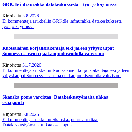
GRK:lle infraurakka datakeskuksesta – työt jo käynnissä
Kirjoitettu
3.8.2026
Ei kommentteja
artikkeliin GRK:lle infraurakka datakeskuksesta –
työt jo käynnissä
Ruotsalainen korjausrakentaja teki jälleen yrityskaupat
Suomessa – asema pääkaupunkiseudulla vahvistuu
Kirjoitettu
31.7.2026
Ei kommentteja
artikkeliin Ruotsalainen korjausrakentaja teki jälleen
yrityskaupat Suomessa – asema pääkaupunkiseudulla vahvistuu
Skanska-pomo varoittaa: Datakeskustyömaita uhkaa
osaajapula
Kirjoitettu
5.8.2026
Ei kommentteja
artikkeliin Skanska-pomo varoittaa:
Datakeskustyömaita uhkaa osaajapula