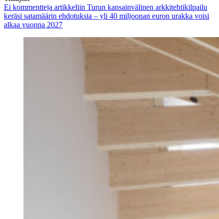
Ei kommentteja
artikkeliin Turun kansainvälinen arkkitehtikilpailu
keräsi satamäärin ehdotuksia – yli 40 miljoonan euron urakka voisi
alkaa vuonna 2027