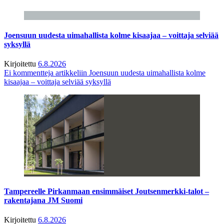
Joensuun uudesta uimahallista kolme kisaajaa – voittaja selviää
syksyllä
Kirjoitettu
6.8.2026
Ei kommentteja
artikkeliin Joensuun uudesta uimahallista kolme
kisaajaa – voittaja selviää syksyllä
Tampereelle Pirkanmaan ensimmäiset Joutsenmerkki-talot –
rakentajana JM Suomi
Kirjoitettu
6.8.2026