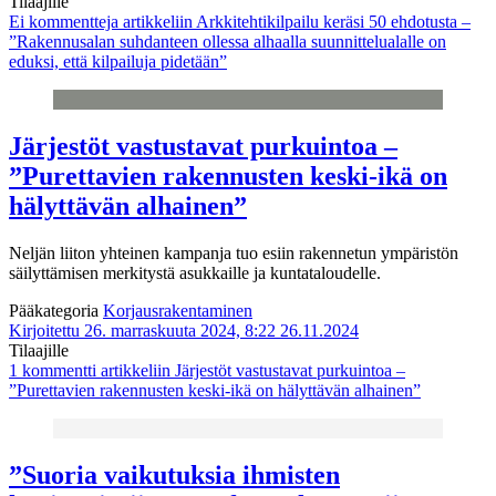
Tilaajille
Ei kommentteja
artikkeliin Arkkitehtikilpailu keräsi 50 ehdotusta –
”Rakennusalan suhdanteen ollessa alhaalla suunnittelualalle on
eduksi, että kilpailuja pidetään”
Järjestöt vastustavat purkuintoa –
”Purettavien rakennusten keski-ikä on
hälyttävän alhainen”
Neljän liiton yhteinen kampanja tuo esiin rakennetun ympäristön
säilyttämisen merkitystä asukkaille ja kuntataloudelle.
Pääkategoria
Korjausrakentaminen
Kirjoitettu 26. marraskuuta 2024, 8:22
26.11.2024
Tilaajille
1 kommentti
artikkeliin Järjestöt vastustavat purkuintoa –
”Purettavien rakennusten keski-ikä on hälyttävän alhainen”
”Suoria vaikutuksia ihmisten