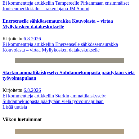
Ei kommentteja
artikkeliin Tampereelle Pirkanmaan ensimmäiset
Joutsenmerkki-talot – rakentajana JM Suomi
Enersenselle sähköasemaurakka Kouvolasta – virtaa
Myllykosken datakeskukselle
Kirjoitettu
6.8.2026
Ei kommentteja
artikkeliin Enersenselle sähköasemaurakka
Kouvolasta – virtaa Myllykosken datakeskukselle
Starkin ammattilaiskysely: Suhdannekuopasta päädytään vielä
työvoimapulaan
Kirjoitettu
6.8.2026
Ei kommentteja
artikkeliin Starkin ammattilaiskysely:
Suhdannekuopasta päädytään vielä työvoimapulaan
Lisää uutisia
Viikon luetuimmat