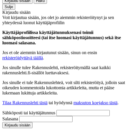
Kirjaudu sisään
Haku
Sulje
Kirjaudu sisään
Voit kirjautua sisään, jos olet jo aiemmin rekisteröitynyt ja sen
yhteydessä luonut käyttäjäprofiilin
Käyttäjäprofiilissa käyttäjätunnuksenasi toimii
sähköpostiosoitteesi (tai itse luomasi käyttäjätunnus) sekä itse
luomasi salasana.
Jos et ole aiemmin kirjautunut sisään, sinun on ensin
rekisteröidyttävä täällä
.
Jos sinulle tulee Rakennuslehti, rekisteröitymällä saat kaikki
rakennuslehti.fi-sisällöt luettavaksesi.
Jos sinulle ei tule Rakennuslehteä, voit silti rekisteröityä, jolloin saat
oikeuden kommentoida lukottomia artikkeleita, mutta et pääse
lukemaan lukittuja artikkeleita.
Tilaa Rakennuslehti tästä
tai hyödynnä
maksuton koejakso tästä
.
Sähköposti tai käyttäjätunnus
Salasana
Kirjaudu sisään