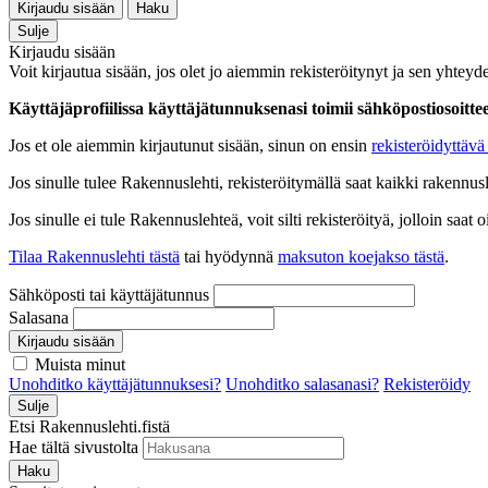
Kirjaudu sisään
Haku
Sulje
Kirjaudu sisään
Voit kirjautua sisään, jos olet jo aiemmin rekisteröitynyt ja sen yhteyde
Käyttäjäprofiilissa käyttäjätunnuksenasi toimii sähköpostiosoittees
Jos et ole aiemmin kirjautunut sisään, sinun on ensin
rekisteröidyttävä 
Jos sinulle tulee Rakennuslehti, rekisteröitymällä saat kaikki rakennusle
Jos sinulle ei tule Rakennuslehteä, voit silti rekisteröityä, jolloin sa
Tilaa Rakennuslehti tästä
tai hyödynnä
maksuton koejakso tästä
.
Sähköposti tai käyttäjätunnus
Salasana
Kirjaudu sisään
Muista minut
Unohditko käyttäjätunnuksesi?
Unohditko salasanasi?
Rekisteröidy
Sulje
Etsi Rakennuslehti.fistä
Hae tältä sivustolta
Haku