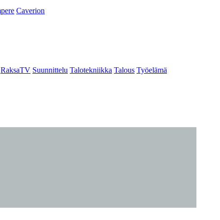
pere
Caverion
RaksaTV
Suunnittelu
Talotekniikka
Talous
Työelämä