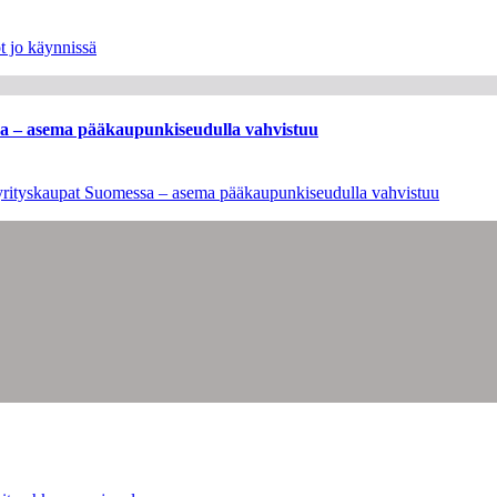
t jo käynnissä
ssa – asema pääkaupunkiseudulla vahvistuu
en yrityskaupat Suomessa – asema pääkaupunkiseudulla vahvistuu