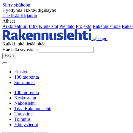
Siirry sisältöön
Hyödynnä 1kk/0€ diginäyte!
Lue lisää
Kirjaudu
Aiheet
Arkkitehtuuri
Infra
Kiinteistöt
Pientalo
Projektit
Rakennustuote
Raken
Kaikki mitä tietää pitää
Hae tältä sivustolta
Haku
Etusivu
100 tuoreinta
Suurimmat
100 tuoreinta
Keskustelut
Näköislehti
Tilaa Rakennuslehti
Uutiskirje
Toimitus
Yhteystiedot