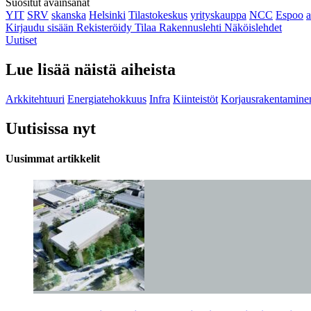
Suositut avainsanat
YIT
SRV
skanska
Helsinki
Tilastokeskus
yrityskauppa
NCC
Espoo
Kirjaudu sisään
Rekisteröidy
Tilaa Rakennuslehti
Näköislehdet
Uutiset
Lue lisää näistä aiheista
Arkkitehtuuri
Energiatehokkuus
Infra
Kiinteistöt
Korjausrakentamine
Uutisissa nyt
Uusimmat artikkelit