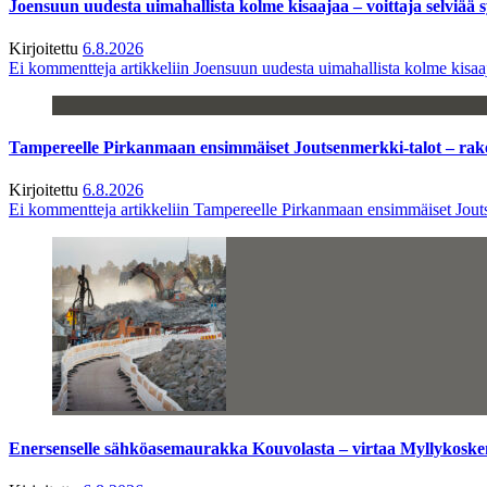
Joensuun uudesta uimahallista kolme kisaajaa – voittaja selviää s
Kirjoitettu
6.8.2026
Ei kommentteja
artikkeliin Joensuun uudesta uimahallista kolme kisaaj
Tampereelle Pirkanmaan ensimmäiset Joutsenmerkki-talot – ra
Kirjoitettu
6.8.2026
Ei kommentteja
artikkeliin Tampereelle Pirkanmaan ensimmäiset Jout
Enersenselle sähköasemaurakka Kouvolasta – virtaa Myllykoske