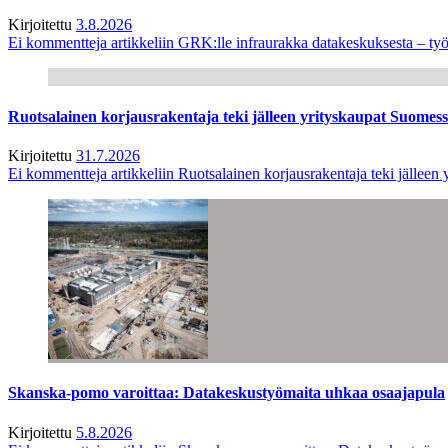
Kirjoitettu
3.8.2026
Ei kommentteja
artikkeliin GRK:lle infraurakka datakeskuksesta – työ
Ruotsalainen korjausrakentaja teki jälleen yrityskaupat Suome
Kirjoitettu
31.7.2026
Ei kommentteja
artikkeliin Ruotsalainen korjausrakentaja teki jälle
Skanska-pomo varoittaa: Datakeskustyömaita uhkaa osaajapula
Kirjoitettu
5.8.2026