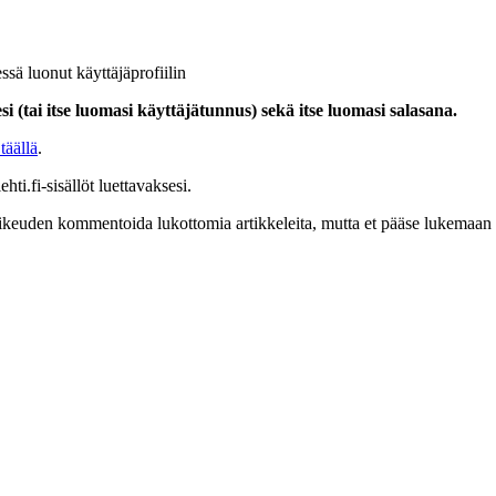
ssä luonut käyttäjäprofiilin
i (tai itse luomasi käyttäjätunnus) sekä itse luomasi salasana.
täällä
.
hti.fi-sisällöt luettavaksesi.
at oikeuden kommentoida lukottomia artikkeleita, mutta et pääse lukemaan l