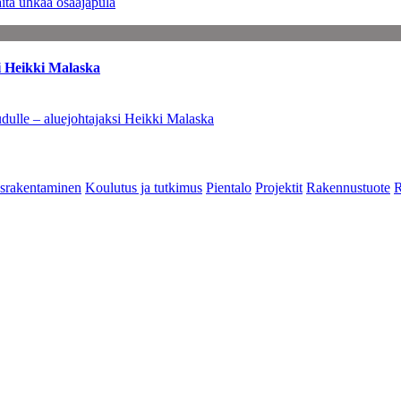
ita uhkaa osaajapula
i Heikki Malaska
dulle – aluejohtajaksi Heikki Malaska
srakentaminen
Koulutus ja tutkimus
Pientalo
Projektit
Rakennustuote
R