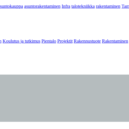
asuntokauppa
asuntorakentaminen
Infra
talotekniikka
rakentaminen
Tam
n
Koulutus ja tutkimus
Pientalo
Projektit
Rakennustuote
Rakentaminen