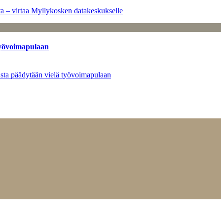
a – virtaa Myllykosken datakeskukselle
työvoimapulaan
asta päädytään vielä työvoimapulaan