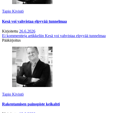
Tapio Kivistö
Kesä voi vahvistaa elpyvää tunnelmaa
Kirjoitettu
26.6.2026
Ei kommentteja
artikkeliin Kesä voi vahvistaa elpyvää tunnelmaa
Pääkirjoitus
Tapio Kivistö
Rakentamisen painopiste keikahti