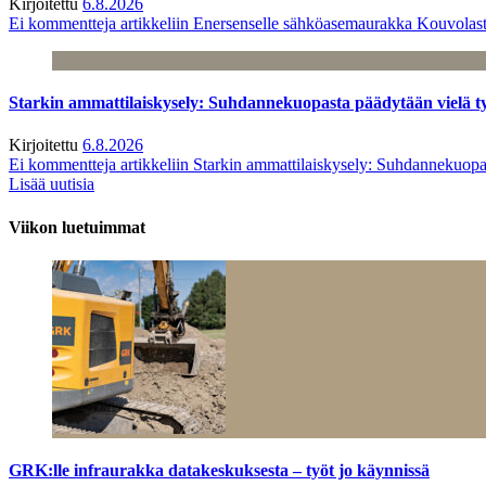
Kirjoitettu
6.8.2026
Ei kommentteja
artikkeliin Enersenselle sähköasemaurakka Kouvolast
Starkin ammattilaiskysely: Suhdannekuopasta päädytään vielä 
Kirjoitettu
6.8.2026
Ei kommentteja
artikkeliin Starkin ammattilaiskysely: Suhdannekuop
Lisää uutisia
Viikon luetuimmat
GRK:lle infraurakka datakeskuksesta – työt jo käynnissä