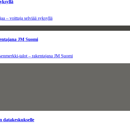
yksyllä
aa – voittaja selviää syksyllä
kentajana JM Suomi
senmerkki-talot – rakentajana JM Suomi
n datakeskukselle