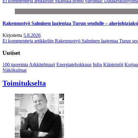
Ei kommentteja
artikkeliin Skanska-pomo varoittaa: Datakeskustyöma
Rakennustyö Salminen laajentaa Turun seudulle – aluejohtajaks
Kirjoitettu
5.8.2026
Ei kommentteja
artikkeliin Rakennustyö Salminen laajentaa Turun seu
Uutiset
100 tuoreinta
Arkkitehtuuri
Energiatehokkuus
Infra
Kiinteistöt
Korjau
Näkökulmat
Toimitukselta